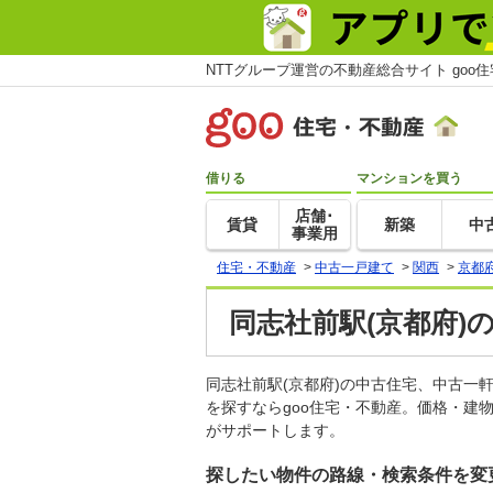
NTTグループ運営の不動産総合サイト goo
借りる
マンションを買う
店舗･
賃貸
新築
中
事業用
住宅・不動産
>
中古一戸建て
>
関西
>
京都
同志社前駅(京都府)
同志社前駅(京都府)の中古住宅、中古
を探すならgoo住宅・不動産。価格・建
がサポートします。
探したい物件の路線・検索条件を変