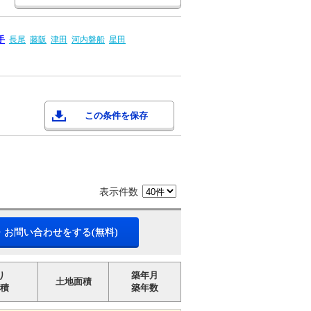
手
長尾
藤阪
津田
河内磐船
星田
この条件を保存
表示件数
・お問い合わせをする(無料)
り
築年月
土地面積
積
築年数