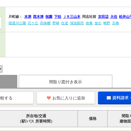
片町線：
木津
西木津
祝園
下狛
ＪＲ三山木
同志社前
京田辺
大住
松井山
寝屋川公園
忍ケ丘
四条畷
野崎
住道
鴻池新田
徳庵
放出
鴫野
京橋
間取り図付き表示
お気に入りに追加
資料請求
所在地/交通
間取
価格
（駅/バス 所要時間）
建物面