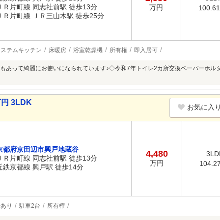
ＪＲ片町線 同志社前駅 徒歩13分
万円
100.6
ＪＲ片町線 ＪＲ三山木駅 徒歩25分
システムキッチン
床暖房
浴室乾燥機
所有権
即入居可
もあって綺麗にお使いになられています♪◇令和7年トイレ2カ所交換ペーパーホル
円 3LDK
お気に入
京都府京田辺市興戸地蔵谷
4,480
3LD
ＪＲ片町線 同志社前駅 徒歩13分
万円
104.2
近鉄京都線 興戸駅 徒歩14分
場あり
駐車2台
所有権