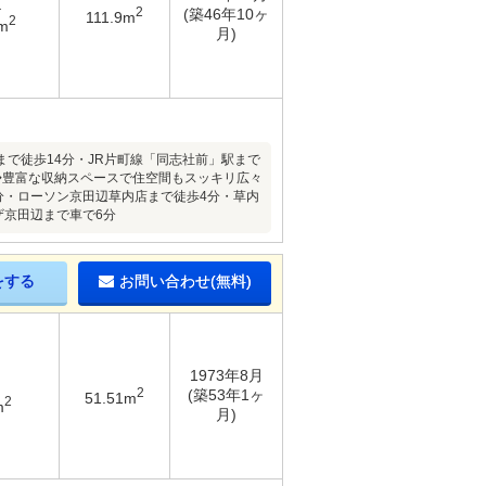
K
2
(築46年10ヶ
111.9m
2
m
月)
で徒歩14分・JR片町線「同志社前」駅まで
宅地◆豊富な収納スペースで住空間もスッキリ広々
分・ローソン京田辺草内店まで徒歩4分・草内
ザ京田辺まで車で6分
をする
お問い合わせ(無料)
1973年8月
2
(築53年1ヶ
51.51m
2
m
月)