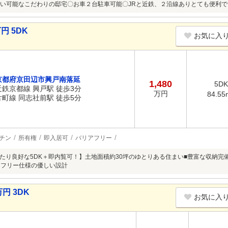
い可能なこだわりの邸宅〇お車２台駐車可能〇JRと近鉄、２沿線ありとても便利
円 5DK
お気に入
京都府京田辺市興戸南落延
1,480
5DK
近鉄京都線 興戸駅 徒歩3分
万円
84.55
片町線 同志社前駅 徒歩5分
チン
所有権
即入居可
バリアフリー
たり良好な5DK＋即内覧可！】土地面積約30坪のゆとりある住まい■豊富な収納完
アフリー仕様の優しい設計
円 3DK
お気に入