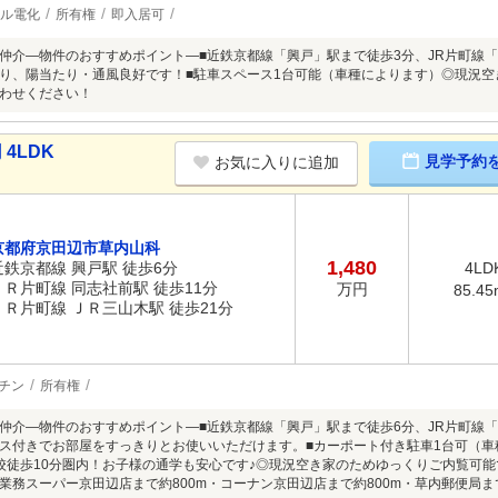
ル電化
所有権
即入居可
】の仲介―物件のおすすめポイント―■近鉄京都線「興戸」駅まで徒歩3分、JR片町線
り、陽当たり・通風良好です！■駐車スペース1台可能（車種によります）◎現況
わせください！
4LDK
見学予約
お気に入りに追加
京都府京田辺市草内山科
1,480
近鉄京都線 興戸駅 徒歩6分
4LD
ＪＲ片町線 同志社前駅 徒歩11分
万円
85.45
ＪＲ片町線 ＪＲ三山木駅 徒歩21分
チン
所有権
】の仲介―物件のおすすめポイント―■近鉄京都線「興戸」駅まで徒歩6分、JR片町線「
ス付きでお部屋をすっきりとお使いいただけます。■カーポート付き駐車1台可（車
校徒歩10分圏内！お子様の通学も安心です♪◎現況空き家のためゆっくりご内覧可
業務スーパー京田辺店まで約800m・コーナン京田辺店まで約800m・草内郵便局まで