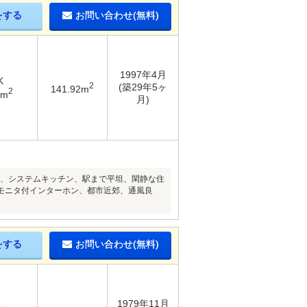
をする
お問い合わせ(無料)
1997年4月
K
2
(築29年5ヶ
141.92m
2
8m
月)
内、システムキッチン、駅まで平坦、閑静な住
モニタ付インターホン、都市近郊、通風良
をする
お問い合わせ(無料)
1979年11月