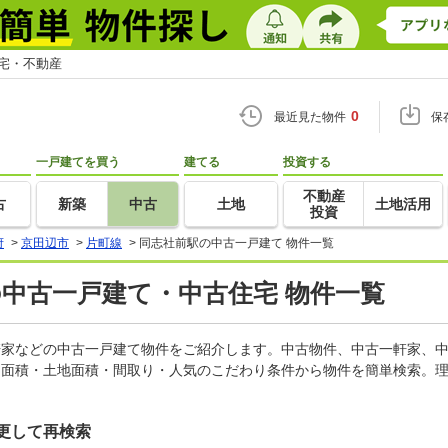
住宅・不動産
0
最近見た物件
保
一戸建てを買う
建てる
投資する
不動産
古
新築
中古
土地
土地活用
投資
府
>
京田辺市
>
片町線
>
同志社前駅の中古一戸建て 物件一覧
の中古一戸建て・中古住宅 物件一覧
一軒家などの中古一戸建て物件をご紹介します。中古物件、中古一軒家、
物面積・土地面積・間取り・人気のこだわり条件から物件を簡単検索。理
更して再検索