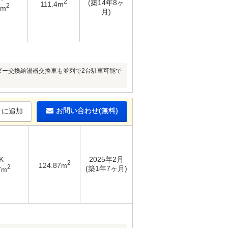
2
(築14年8ヶ
111.4m
2
1m
月)
ダー交換給湯器交換車も並列で2台駐車可能で
お問い合わせ(無料)
りに追加
K
2025年2月
2
124.87m
2
(築1年7ヶ月)
7m