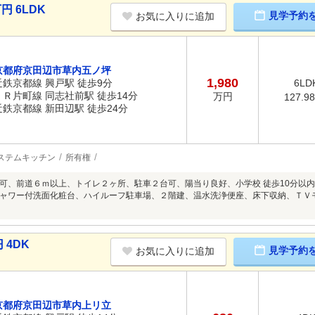
円 6LDK
見学予約
お気に入りに追加
京都府京田辺市草内五ノ坪
1,980
近鉄京都線 興戸駅 徒歩9分
6LD
ＪＲ片町線 同志社前駅 徒歩14分
万円
127.9
近鉄京都線 新田辺駅 徒歩24分
ステムキッチン
所有権
可、前道６ｍ以上、トイレ２ヶ所、駐車２台可、陽当り良好、小学校 徒歩10分以
ャワー付洗面化粧台、ハイルーフ駐車場、２階建、温水洗浄便座、床下収納、ＴＶ
 4DK
見学予約
お気に入りに追加
京都府京田辺市草内上リ立