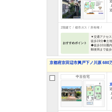
2階建て
都市ガス
所有権
▼交通アクセス
徒歩19分◆土
おすすめポイント
◆徒歩10分圏
郵便局まで徒歩
京都府京田辺市興戸下ノ川原 680万
中古住宅