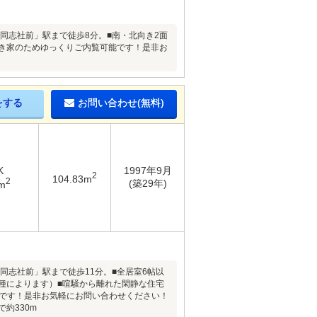
「同志社前」駅まで徒歩8分。■南・北向き2面
空き家のためゆっくりご内覧可能です！是非お
をする
お問い合わせ(無料)
K
1997年9月
2
104.83m
2
(築29年)
m
同志社前」駅まで徒歩11分。■全居室6帖以
種によります）■喧騒から離れた閑静な住宅
能です！是非お気軽にお問い合わせください！
約330m