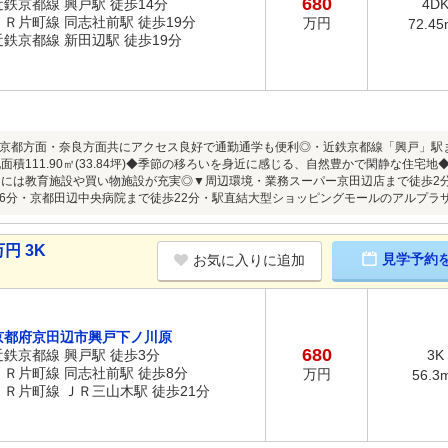
680
近鉄京都線 興戸駅 徒歩14分
4D
ＪＲ片町線 同志社前駅 徒歩19分
万円
72.45
近鉄京都線 新田辺駅 徒歩19分
京都方面・奈良方面共にアクセス良好で通勤通学も便利◎・近鉄京都線「興戸」駅ま
地面積111.90㎡(33.84坪)◆季節の移ろいを身近に感じる、自然豊かで閑静な住
内には教育施設や買い物施設が充実◎▼周辺環境・業務スーパー京田辺店まで徒歩2
6分・京都田辺中央病院まで徒歩22分・駅直結大型ショッピングモールのアルプラ
円 3K
見学予約
お気に入りに追加
京都府京田辺市興戸下ノ川原
680
近鉄京都線 興戸駅 徒歩3分
3K
ＪＲ片町線 同志社前駅 徒歩8分
万円
56.3
ＪＲ片町線 ＪＲ三山木駅 徒歩21分