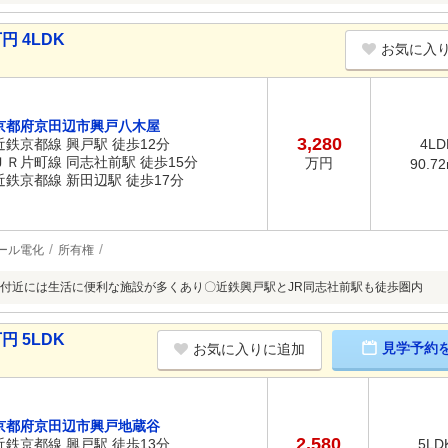
円 4LDK
お気に入
京都府京田辺市興戸八木屋
3,280
近鉄京都線 興戸駅 徒歩12分
4LD
ＪＲ片町線 同志社前駅 徒歩15分
万円
90.7
近鉄京都線 新田辺駅 徒歩17分
ール電化
所有権
付近には生活に便利な施設が多くあり〇近鉄興戸駅とJR同志社前駅も徒歩圏内
円 5LDK
見学予約
お気に入りに追加
京都府京田辺市興戸地蔵谷
2,580
近鉄京都線 興戸駅 徒歩13分
5LD