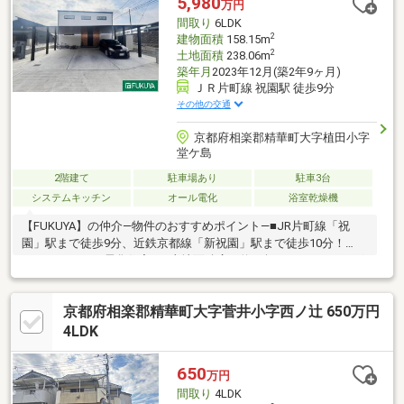
5,980
万円
間取り
6LDK
2
建物面積
158.15m
2
土地面積
238.06m
築年月
2023年12月(築2年9ヶ月)
ＪＲ片町線 祝園駅 徒歩9分
その他の交通
京都府相楽郡精華町大字植田小字
堂ケ島
2階建て
駐車場あり
駐車3台
システムキッチン
オール電化
浴室乾燥機
【FUKUYA】の仲介―物件のおすすめポイント―■JR片町線「祝
園」駅まで徒歩9分、近鉄京都線「新祝園」駅まで徒歩10分！
■6LDKのオール電化住宅！■土地面積広々約72坪！■IHクッキング
ヒーターを採用した広々アイランドキッチン♪■ウォークインクロ
ーゼットやシューズクロークなど収納設備充実しており、お部屋
京都府相楽郡精華町大字菅井小字西ノ辻 650万円
をすっきりとお使いいただけます！■2階には室内物干しスペース
やシャワールームなどを完備！■カーポート付き 駐車3台可能（車
4LDK
種によります）■せいかガーデンシティまで約700m！お買い物に
便利な立地です！
650
万円
間取り
4LDK