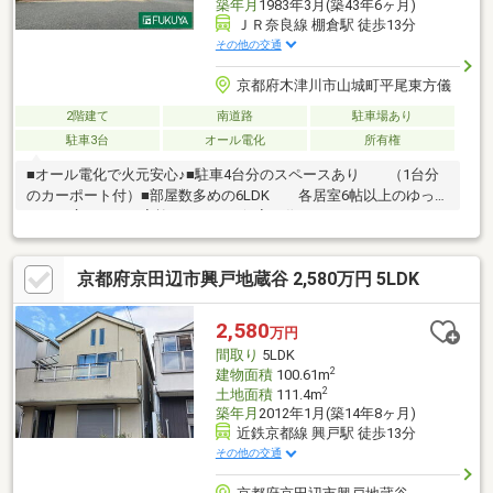
築年月
1983年3月(築43年6ヶ月)
ＪＲ奈良線 棚倉駅 徒歩13分
その他の交通
京都府木津川市山城町平尾東方儀
2階建て
南道路
駐車場あり
駐車3台
オール電化
所有権
■オール電化で火元安心♪■駐車4台分のスペースあり （1台分
のカーポート付）■部屋数多めの6LDK 各居室6帖以上のゆった
りした広さ ご家族それぞれの個室が作れます！■ガーデニン
グのできるスペースあり■落ち着いた静かな住宅街です※駐車台数
は車種による※売主契約不適合責任免責
京都府京田辺市興戸地蔵谷 2,580万円 5LDK
2,580
万円
間取り
5LDK
2
建物面積
100.61m
2
土地面積
111.4m
築年月
2012年1月(築14年8ヶ月)
近鉄京都線 興戸駅 徒歩13分
その他の交通