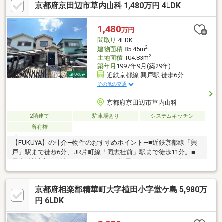
京都府京田辺市草内山科 1,480万円 4LDK
1,480
万円
間取り
4LDK
2
建物面積
85.45m
2
土地面積
104.83m
築年月
1997年9月(築29年)
近鉄京都線 興戸駅 徒歩6分
その他の交通
京都府京田辺市草内山科
2階建て
駐車場あり
システムキッチン
所有権
【FUKUYA】の仲介―物件のおすすめポイント―■近鉄京都線「興
戸」駅まで徒歩6分、JR片町線「同志社前」駅まで徒歩11分。■全
居室6帖以上・収納スペース付きでお部屋をすっきりとお使いいた
だけます。■カーポート付き駐車1台可（車種によります）■喧騒
から離れた閑静な住宅地です。■小学校徒歩10分圏内！お子様の
京都府相楽郡精華町大字植田小字堂ケ島 5,980万
通学も安心です♪◎現況空き家のためゆっくりご内覧可能です！是
非お気軽にお問い合わせください！◇近隣施設◇・業務スーパー
円 6LDK
京田辺店まで約800m・コーナン京田辺店まで約800m・草内郵便
局まで約330m