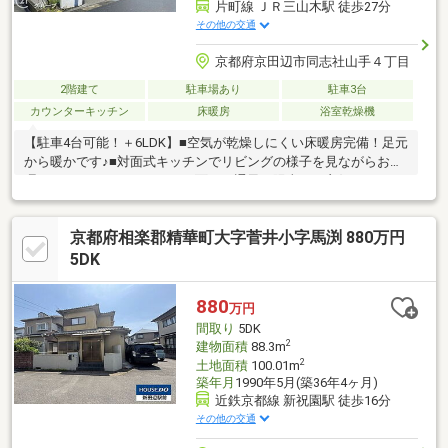
片町線 ＪＲ三山木駅 徒歩27分
その他の交通
京都府京田辺市同志社山手４丁目
2階建て
駐車場あり
駐車3台
カウンターキッチン
床暖房
浴室乾燥機
【駐車4台可能！＋6LDK】■空気が乾燥しにくい床暖房完備！足元
から暖かです♪■対面式キッチンでリビングの様子を見ながらお料
理できますね■バルコニーが2面あり通風・陽当たり良好です！
京都府相楽郡精華町大字菅井小字馬渕 880万円
5DK
880
万円
間取り
5DK
2
建物面積
88.3m
2
土地面積
100.01m
築年月
1990年5月(築36年4ヶ月)
近鉄京都線 新祝園駅 徒歩16分
その他の交通