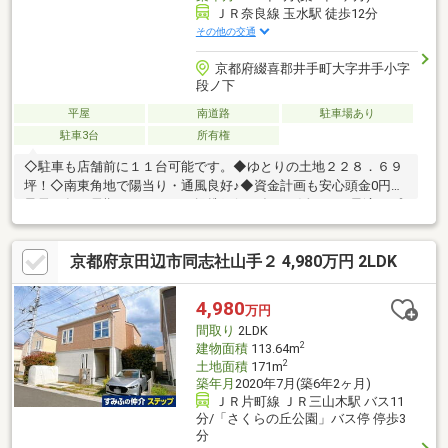
ＪＲ奈良線 玉水駅 徒歩12分
その他の交通
京都府綴喜郡井手町大字井手小字
段ノ下
平屋
南道路
駐車場あり
駐車3台
所有権
◇駐車も店舗前に１１台可能です。◆ゆとりの土地２２８．６９
坪！◇南東角地で陽当り・通風良好♪◆資金計画も安心頭金0円、
最長50年の長期ローンなど、提携銀行の多さを活かした最適なプ
ランをご提示。ローン審査が不安な方もご相談ください。◇即日
対応・年中無休「今から見たい」に全力で応えます。送迎も承り
京都府京田辺市同志社山手２ 4,980万円 2LDK
ますので、お忙しい方も効率的な見学が可能です。まずは資料請
求・予約からお気軽にお問い合わせください！
4,980
万円
間取り
2LDK
2
建物面積
113.64m
2
土地面積
171m
築年月
2020年7月(築6年2ヶ月)
ＪＲ片町線 ＪＲ三山木駅 バス11
分/「さくらの丘公園」バス停 停歩3
分