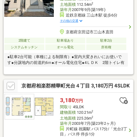
2
土地面積
112.54m
築年月
2007年9月(築19年)
近鉄京都線 三山木駅 徒歩6分
その他の交通
京都府京田辺市三山木直田
2階建て
駐車場あり
駐車2台
システムキッチン
オール電化
所有権
●駐車2台可能（車種による制限有）●室内大変きれいにお使いで
す●分譲地内の前道約6ｍ●オール電化住宅●4ＬＤＫ 2階トイレ有
京都府相楽郡精華町光台４丁目 3,180万円 4SLDK
3,180
万円
間取り
4SLDK
2
建物面積
120.21m
2
土地面積
225.26m
築年月
2003年7月(築23年2ヶ月)
片町線 祝園駅 バス17分/「光台2丁
目」バス停 停歩1分