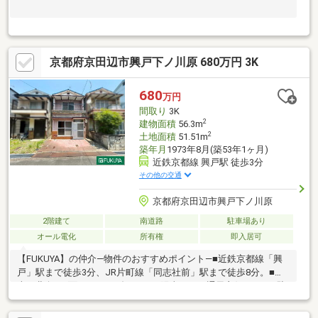
京都府京田辺市興戸下ノ川原 680万円 3K
680
万円
間取り
3K
2
建物面積
56.3m
2
土地面積
51.51m
築年月
1973年8月(築53年1ヶ月)
近鉄京都線 興戸駅 徒歩3分
その他の交通
京都府京田辺市興戸下ノ川原
2階建て
南道路
駐車場あり
オール電化
所有権
即入居可
【FUKUYA】の仲介―物件のおすすめポイント―■近鉄京都線「興
戸」駅まで徒歩3分、JR片町線「同志社前」駅まで徒歩8分。■
南・北向き2面にベランダがあり、陽当たり・通風良好です！■駐
車スペース1台可能（車種によります）◎現況空き家のためゆっく
りご内覧可能です！是非お気軽にお問い合わせください！