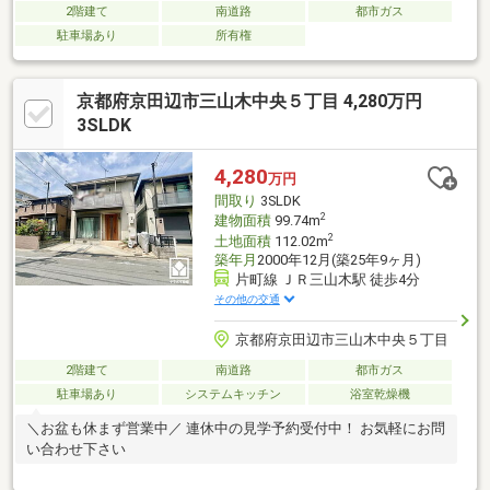
2階建て
南道路
都市ガス
駐車場あり
所有権
京都府京田辺市三山木中央５丁目 4,280万円
3SLDK
4,280
万円
間取り
3SLDK
2
建物面積
99.74m
2
土地面積
112.02m
築年月
2000年12月(築25年9ヶ月)
片町線 ＪＲ三山木駅 徒歩4分
その他の交通
京都府京田辺市三山木中央５丁目
2階建て
南道路
都市ガス
駐車場あり
システムキッチン
浴室乾燥機
＼お盆も休まず営業中／ 連休中の見学予約受付中！ お気軽にお問
い合わせ下さい