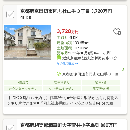
京都府京田辺市同志社山手３丁目 3,720万円
4LDK
3,720
万円
間取り
4LDK
2
建物面積
133.65m
2
土地面積
187.08m
築年月
2022年10月(築3年11ヶ月)
近鉄京都線 近鉄宮津駅 徒歩31分
その他の交通
京都府京田辺市同志社山手３丁目
2階建て
駐車場あり
駐車2台
カウンターキッチン
システムキッチン
浴室乾燥機
【LDK20.5帖+即予約可】駐車2台可■全居室に収納がありお荷物ス
ッキリ片付きます■「同志社山手西」バス停より徒歩約1分の距離
です■食洗機付きキッチンで洗い物の負担を軽減できます
京都府相楽郡精華町大字菅井小字馬渕 880万円