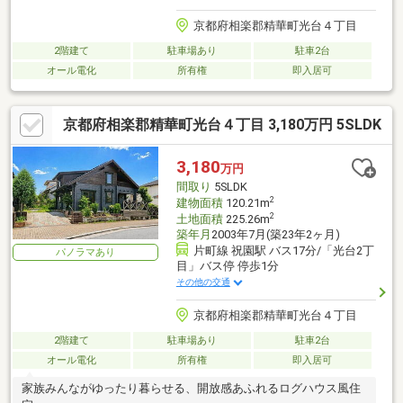
京都府相楽郡精華町光台４丁目
2階建て
駐車場あり
駐車2台
オール電化
所有権
即入居可
京都府相楽郡精華町光台４丁目 3,180万円 5SLDK
3,180
万円
間取り
5SLDK
2
建物面積
120.21m
2
土地面積
225.26m
築年月
2003年7月(築23年2ヶ月)
片町線 祝園駅 バス17分/「光台2丁
パノラマあり
目」バス停 停歩1分
その他の交通
京都府相楽郡精華町光台４丁目
2階建て
駐車場あり
駐車2台
オール電化
所有権
即入居可
家族みんながゆったり暮らせる、開放感あふれるログハウス風住