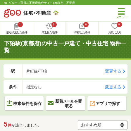
NTTグループ運営の不動産総合サイト goo住宅・不動産
1
0
0
0
最近検索した条件
最近見た物件
保存した条件
お気に入り
下狛駅(京都府)の中古一戸建て・中古住宅 物件一
覧
駅
変更する
片町線/下狛
条件
変更する
指定なし
新着メールを受
検索条件を保存
アプリで探す
取る
5
件
が該当しました。