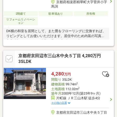
京都府相楽郡精華町大字菅井小字
馬渕
2階建て
駐車場あり
所有権
リフォームリノベーシ
ョン
DK横の和室を居間として、また畳をフローリングに交換すれば、
リビングとしてお使いいただけます。居住中のため内装の写真は
家具消加工をしてます防蟻処理も令和2年7月に施工されています
ので安心ですね
京都府京田辺市三山木中央５丁目 4,280万円
3SLDK
4,280
万円
間取り
3SLDK
2
建物面積
99.74m
2
土地面積
112.02m
築年月
2000年12月(築25年9ヶ月)
片町線 ＪＲ三山木駅 徒歩4分
その他の交通
京都府京田辺市三山木中央５丁目