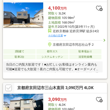
す。●南西向きバルコニー付き！木造2階建「6LDK」。●LDKに2面
の床暖房が設置されています。●キッチンはL型、クローズドタイ
4,100
万円
プ。●各和室・各洋室・各階廊下に、WICを含む収納スペース有。
間取り
3LDK
●駐車3台可能です。
2
建物面積
105.98m
2
土地面積
168.09m
築年月
2022年10月(築3年11ヶ月)
近鉄京都線 近鉄宮津駅 徒歩24分
その他の交通
京都府京田辺市同志社山手２
2階建て
都市ガス
駐車場あり
駐車2台
システムキッチン
浴室乾燥機
当日のご内覧大歓迎です！■お忙しいお客様はオンライン案内も
可能■送迎でも大歓迎！夜のご内覧も可能です。■オーダーメイド
の資金シミュレーション無料！住宅ローン相談無料！～弊社が選
ばれる理由～１．住宅ローンアドバイザー＆ファイナンシャルプ
ランナー在籍のため、ローンや将来に不安な方でも安心２．購入
京都府京田辺市三山木直田 3,090万円 4LDK
専門のチームで対応するため、建物や地域に不安な方でも安心
３．買い替え等も対応できる売却専門チームも完備
3,090
万円
間取り
4LDK
2
建物面積
103.68m