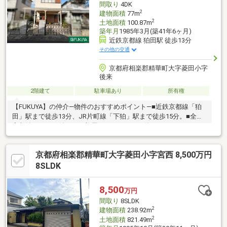
間取り
4DK
2
建物面積
77m
2
土地面積
100.87m
築年月
1985年3月(築41年6ヶ月)
近鉄京都線 狛田駅 徒歩13分
その他の交通
京都府相楽郡精華町大字菱田小字
後来
2階建て
駐車場あり
所有権
【FUKUYA】の仲介―物件のおすすめポイント―■近鉄京都線「狛
田」駅まで徒歩13分、JR片町線「下狛」駅まで徒歩15分。■全居
室収納スペース付き！お部屋をすっきりとお使いいただけます。
■喧騒から離れた閑静な住宅地です。◎現況空き家のためゆっく
りご内覧可能です！是非お気軽にお問い合わせください！◇近隣
京都府相楽郡精華町大字菱田小字宮西 8,500万円
施設◇・サンフレッシュ狛田店まで約1050m・クスリのアオキ下
狛店まで約1400m
8SLDK
8,500
万円
間取り
8SLDK
2
建物面積
238.92m
2
土地面積
821.49m