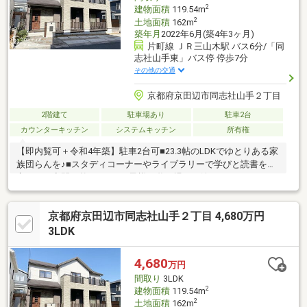
2
建物面積
119.54m
2
土地面積
162m
築年月
2022年6月(築4年3ヶ月)
片町線 ＪＲ三山木駅 バス6分/「同
志社山手東」バス停 停歩7分
その他の交通
京都府京田辺市同志社山手２丁目
2階建て
駐車場あり
駐車2台
カウンターキッチン
システムキッチン
所有権
【即内覧可＋令和4年築】駐車2台可■23.3帖のLDKでゆとりある家
族団らんを♪■スタディコーナーやライブラリーで学びと読書を両
立できる空間が整います■お子様の遊び場にも嬉しいウッドデッ
キ
京都府京田辺市同志社山手２丁目 4,680万円
3LDK
4,680
万円
間取り
3LDK
2
建物面積
119.54m
2
土地面積
162m