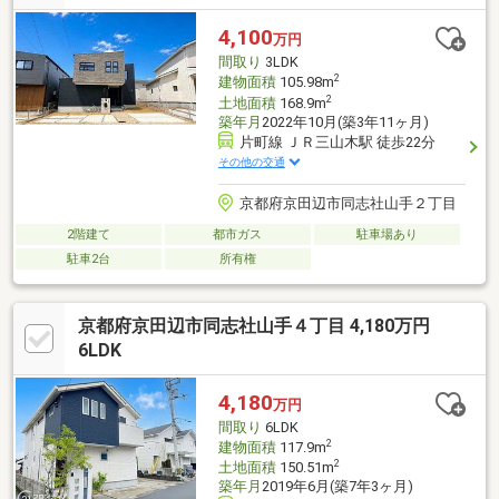
4,100
万円
間取り
3LDK
2
建物面積
105.98m
2
土地面積
168.9m
築年月
2022年10月(築3年11ヶ月)
片町線 ＪＲ三山木駅 徒歩22分
その他の交通
京都府京田辺市同志社山手２丁目
2階建て
都市ガス
駐車場あり
駐車2台
所有権
京都府京田辺市同志社山手４丁目 4,180万円
6LDK
4,180
万円
間取り
6LDK
2
建物面積
117.9m
2
土地面積
150.51m
築年月
2019年6月(築7年3ヶ月)