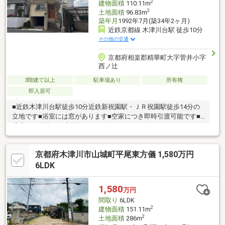
2
建物面積
110.11m
2
土地面積
96.83m
築年月
1992年7月(築34年2ヶ月)
近鉄京都線 木津川台駅 徒歩10分
その他の交通
京都府相楽郡精華町大字菅井小字
西ノ辻
3階建て以上
駐車場あり
所有権
即入居可
■近鉄木津川台駅徒歩10分近鉄新祝園駅・ＪＲ祝園駅徒歩14分の
立地です■浴室には窓があります■空家につき即時引渡可能です■
緑豊かな精華町住宅地です
京都府木津川市山城町平尾東方儀 1,580万円
6LDK
1,580
万円
間取り
6LDK
2
建物面積
151.11m
2
土地面積
286m