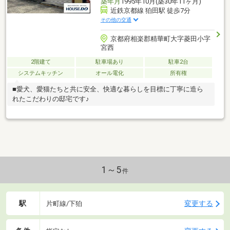
築年月
1995年10月(築30年11ヶ月)
近鉄京都線 狛田駅 徒歩7分
その他の交通
京都府相楽郡精華町大字菱田小字
宮西
2階建て
駐車場あり
駐車2台
システムキッチン
オール電化
所有権
■愛犬、愛猫たちと共に安全、快適な暮らしを目標に丁寧に造ら
れたこだわりの邸宅です♪
1～5
件
駅
変更する
片町線/下狛