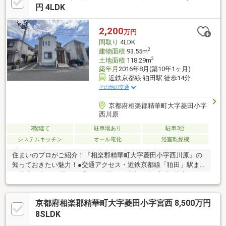
円 4LDK
2,200
万円
間取り
4LDK
2
建物面積
93.55m
2
土地面積
118.29m
築年月
2016年8月(築10年1ヶ月)
近鉄京都線 狛田駅 徒歩14分
その他の交通
京都府相楽郡精華町大字菱田小字
西川原
2階建て
駐車場あり
駐車3台
システムキッチン
オール電化
浴室乾燥機
住まいのプロがご紹介！『相楽郡精華町大字菱田小字西川原』の
知っておきたい魅力！●交通アクセス・近鉄京都線「狛田」駅ま
で徒歩14分・JR片町線「下狛」駅まで徒歩15分●木造2階建の
「4LDK」。●和室1部屋＋洋室3部屋が配置されています。●全居
室、南東側の窓より採光が可能です。●キッチンは、IHクッキング
京都府相楽郡精華町大字菱田小字宮西 8,500万円
ヒーター・食器洗乾燥機搭載。●トイレは各階に設置有。●和室・
各洋室・1階ホールに、収納スペース有。●各洋室は、いずれも6
8SLDK
帖以上の広さです。●南東側に、2ヶ所のバルコニーが設けられて