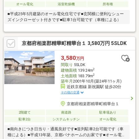
オール電化
浴室乾燥機
所有権
■平成25年5月建築のオール電化住宅です■玄関横に便利なシュー
ズインクローゼット付きです■駐車1台可能です（車種による）
京都府相楽郡精華町精華台１ 3,580万円 5SLDK
3,580
万円
間取り
5SLDK
2
建物面積
139.24m
2
土地面積
183.79m
築年月
2001年10月(築24年11ヶ月)
近鉄京都線 新祝園駅 徒歩20分
その他の交通
京都府相楽郡精華町精華台１
2階建て
南道路
駐車場あり
駐車2台
システムキッチン
オール電化
■南向きにつき日当り・通風良好です■並列駐車2台可能です（車
種による）■平成13年築、京都パナホームのお家です■オール電化