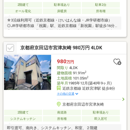
2階建て
駐車場あり
駐車2台
オール電化
床暖房
所有権
☆3沿線利用可（近鉄京都線・けいはんな線・JR学研都市線）
◎JR学研都市線 「祝園」駅、近鉄京都線「新祝園」駅徒歩16分
◎JR学研都市線「祝園」駅、近鉄京都線「新祝園」駅バス乗車6
分「精華台一丁目」バス停徒歩2分 ◎近鉄けいはんな線「学研奈
良登美ヶ丘」駅までバス乗車28分「畑ノ前公園」バス停徒歩4分
京都府京田辺市宮津灰崎 980万円 4LDK
☆オール電化☆玄関横にシューズインクローゼットあり☆平成25
年5月建築☆開発分譲地内☆前面道路幅員約6.0ｍ☆リビング上部
に吹抜あり、日当たり良好☆駐車2台可（車種による）☆ＷＯＯ
980
万円
Ｄ ＯＮＥ製のキッチン☆全居室に収納あり
間取り
4LDK
2
建物面積
91.91m
2
土地面積
101.05m
築年月
1985年12月(築40年9ヶ月)
近鉄京都線 近鉄宮津駅 徒歩8分
その他の交通
京都府京田辺市宮津灰崎
2階建て
南道路
駐車場あり
システムキッチン
所有権
即入居可
即引渡可、南向き、システムキッチン、和室、２階建