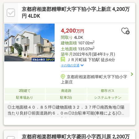
京都府相楽郡精華町大字下狛小字上新庄 4,200万
円 4LDK
4,200
万円
間取り
4LDK
2
建物面積
107.02m
2
土地面積
135.07m
築年月
2022年6月(築4年3ヶ月)
ＪＲ片町線 下狛駅 徒歩6分
その他の交通
京都府相楽郡精華町大字下狛小字
上新庄
2階建て
南道路
都市ガス
駐車場あり
駐車2台
システムキッチン
◎土地面積４０．８５坪◎建物面積３２．３７坪◎南西角地◎陽
当たり良好◎前面道路約６．０ｍ◎2台駐車可能(車種による)◎カ
ーポート有◎２面バルコニー◎南向きバルコニー◎ＬＤＫ約１
９．０帖◎ＬＤ部分床暖房有◎食器洗浄乾燥機有◎浴室暖房・浴
室乾燥機有～その他周辺環境～・クスリのアオキ下狛店：約580
京都府相楽郡精華町大字菱田小字西川原 2,200万
ｍ・村西循環器クリニック：約790ｍ・下狛郵便局：約540ｍ