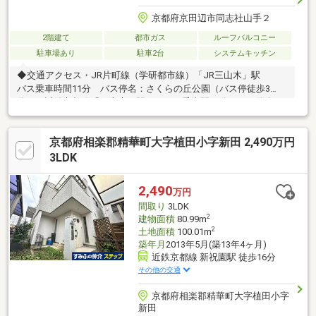
京都府京田辺市同志社山手２
2階建て
都市ガス
ルーフバルコニー
駐車場あり
駐車2台
システムキッチン
◆交通アクセス・JR片町線（学研都市線）「JR三山木」駅
バス乗車時間11分 バス停名：さくらの丘公園（バス停徒歩3
分）・近鉄京都線「三山木」駅 バス乗車間11分 バス停名：
さくらの丘公園（バス停徒歩3分）◆土地51.72坪◆建物34.37坪◆
令和2年7月建築◆駐車2台可（車種による）◆間口約11.4ｍ◆前
京都府相楽郡精華町大字植田小字新田 2,490万円
面道路幅員約6.0ｍ（公道）◆南面バルコニー◆ウッドデッキ◆ル
ーフバルコニー◆吹抜けあり◆日当たり良好◆眺望良好◆閑静な
3LDK
住宅街に位置します◆空家のため、お気軽にご内覧いただけます
2,490
万円
間取り
3LDK
2
建物面積
80.99m
2
土地面積
100.01m
築年月
2013年5月(築13年4ヶ月)
近鉄京都線 新祝園駅 徒歩16分
その他の交通
京都府相楽郡精華町大字植田小字
新田