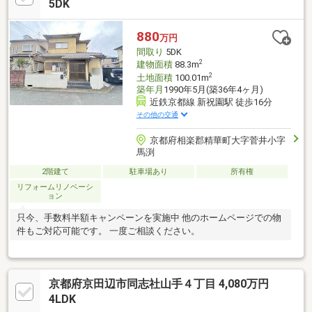
5DK
880
万円
間取り
5DK
2
建物面積
88.3m
2
土地面積
100.01m
築年月
1990年5月(築36年4ヶ月)
近鉄京都線 新祝園駅 徒歩16分
その他の交通
京都府相楽郡精華町大字菅井小字
馬渕
2階建て
駐車場あり
所有権
リフォームリノベーシ
ョン
只今、手数料半額キャンペーンを実施中 他のホームページでの物
件もご対応可能です。 一度ご相談ください。
京都府京田辺市同志社山手４丁目 4,080万円
4LDK