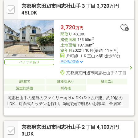
京都府京田辺市同志社山手３丁目 3,720万円
4SLDK
3,720
万円
間取り
4SLDK
2
建物面積
133.65m
2
土地面積
187.08m
築年月
2022年10月(築3年11ヶ月)
片町線 ＪＲ三山木駅 徒歩28分
その他の交通
パノラマあり
京都府京田辺市同志社山手３丁目
2階建て
駐車場あり
駐車2台
浴室乾燥機
所有権
同志社山手の築浅のファミリー向け4LDK+S中古戸建。約20帖の
LDK、対面式キッチンを採用。3面採光で明るいお部屋。全居室に
収納付。駐車場は2台分（車種による）
京都府京田辺市同志社山手２丁目 4,100万円
3LDK