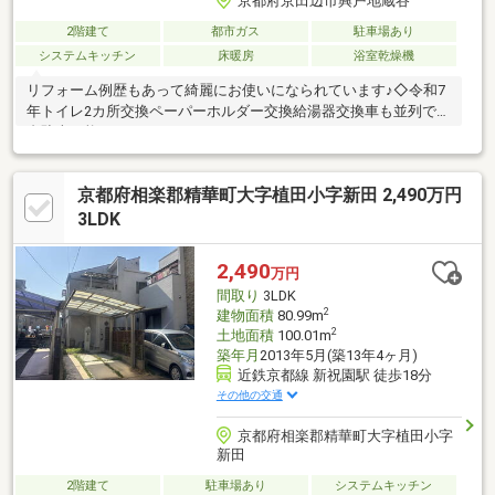
京都府京田辺市興戸地蔵谷
2階建て
都市ガス
駐車場あり
システムキッチン
床暖房
浴室乾燥機
リフォーム例歴もあって綺麗にお使いになられています♪◇令和7
年トイレ2カ所交換ペーパーホルダー交換給湯器交換車も並列で2
台駐車可能ですよ！
京都府相楽郡精華町大字植田小字新田 2,490万円
3LDK
2,490
万円
間取り
3LDK
2
建物面積
80.99m
2
土地面積
100.01m
築年月
2013年5月(築13年4ヶ月)
近鉄京都線 新祝園駅 徒歩18分
その他の交通
京都府相楽郡精華町大字植田小字
新田
2階建て
駐車場あり
システムキッチン