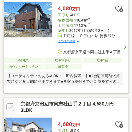
4,080
万円
間取り
4LDK
2
建物面積
118.41m
2
土地面積
174.37m
築年月
2017年7月(築9年2ヶ月)
片町線 ＪＲ三山木駅 徒歩27分
その他の交通
京都府京田辺市同志社山手４丁目
2階建て
駐車場あり
駐車2台
カウンターキッチン
所有権
【ユーティリティのある4LDK！＋即内覧可！】■2台駐車可能で来
客時など多目的に利用できます■各室収納付きでお部屋をすっき
りとお使い頂けます■山手病院まで徒歩約10分！緊急時も安心で
す
京都府京田辺市同志社山手２丁目 4,680万円
3LDK
4,680
万円
間取り
3LDK