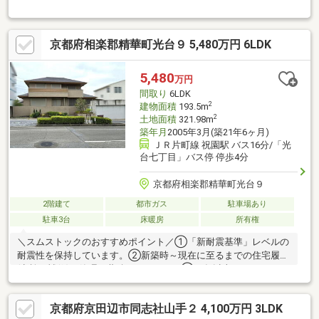
住宅■緑豊かな精華台住宅地です
京都府相楽郡精華町光台９ 5,480万円 6LDK
5,480
万円
間取り
6LDK
2
建物面積
193.5m
2
土地面積
321.98m
築年月
2005年3月(築21年6ヶ月)
ＪＲ片町線 祝園駅 バス16分/「光
台七丁目」バス停 停歩4分
京都府相楽郡精華町光台９
2階建て
都市ガス
駐車場あり
駐車3台
床暖房
所有権
＼スムストックのおすすめポイント／①「新耐震基準」レベルの
耐震性を保持しています。②新築時～現在に至るまでの住宅履歴
(点検・補修)を管理・蓄積しています。③50年以上のメンテナン
スプログラムに対応。住宅購入後もそのまま引き継ぐことが可能
です。物件の詳細情報は、イベント情報欄でもご確認下さい。●
京都府京田辺市同志社山手２ 4,100万円 3LDK
建物価格2056万円/土地価格3424万円●メーターモジュール設計で