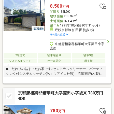
います。●前面道路は、幅員約6.0m。●第一種低層住居専用地域内
8,500
万円
に位置しています。
間取り
8SLDK
2
建物面積
238.92m
2
土地面積
821.49m
築年月
1995年10月(築30年11ヶ月)
近鉄京都線 狛田駅 徒歩7分
その他の交通
京都府相楽郡精華町大字菱田小字
宮西
2階建て
駐車場あり
駐車3台
システムキッチン
オール電化
所有権
■こだわりの詰まったお家です♪セントラルクリーナー、パーティ
シンク付システムキッチン(独：ツアイコ社製)、玄関雨戸(木製)、
オール電化、バリアフリー、コルク床、ブラインド窓、勾配天
井、トイレと洗面室(各3カ所)■大型犬用放し飼いフェンス：扉(ヨ
ドコウ製) 愛犬のストレスフリー＆散歩不要の感染予防長寿老
京都府相楽郡精華町大字菱田小字後来 780万円
犬/癒しと防犯■裏通路/4ｍ幅屋根付きロング作業所物干し、洗濯
機置き場(2台分)、大型キャビネット(三台)■下記現在敷地内の庭
4DK
園・菜園・果樹園で栽培中です♪八朔・イチジク・梅・みかん・グ
レープフルーツ・レモン等■京奈和『精華下拍I.C』まで車5分です
780
万円
♪