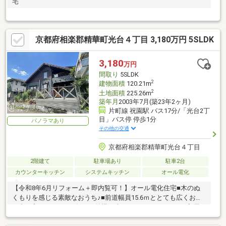
宅
京都府相楽郡精華町光台４丁目 3,180万円 5SLDK
3,180
万円
間取り
5SLDK
2
建物面積
120.21m
2
土地面積
225.26m
築年月
2003年7月(築23年2ヶ月)
片町線 祝園駅 バス17分/「光台2丁
目」バス停 停歩1分
パノラマあり
その他の交通
京都府相楽郡精華町光台４丁目
2階建て
駐車場あり
駐車2台
カウンターキッチン
システムキッチン
オール電化
【令和8年6月リフォーム＋即内覧可！】オール電化住宅■木のぬ
くもりを感じる素敵なおうち♪■前道幅員15.6ｍととても広くお車
の出し入れもスムーズです■外構工事もされておりすぐにご入居
可能！