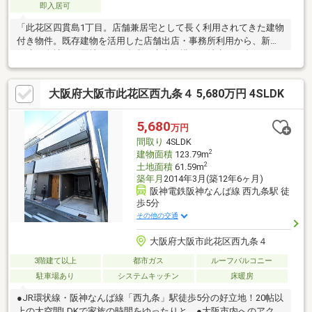
即入居可
「此花区四貫島1丁目。店舗兼居宅として長く利用されてきた建物
付き物件。既存建物を活用した店舗出店・事務所利用から、新築
戸建・自社ビル用地まで、多彩な未来を描ける希少な一邸で
す。」此花区四貫島1丁目、店舗兼居宅として活用されてきた希少
な一棟物件。土地48.49㎡・建物74.62㎡、昭和21年築の建物には
大阪府大阪市此花区西九条４ 5,680万円 4SLDK
歴史と趣があり、現状を活かした店舗・事務所利用やリノベーシ
ョンによる再生、新築戸建用地、自社ビル用地など、購入者様の
アイデア次第で多彩な可能性が広がります。四貫島エリアの利便
5,680
万円
性を活かし、住まいと事業を融合した拠点づくりや、将来を見据
間取り
4SLDK
えた資産活用にもおすすめの物件です。
2
建物面積
123.79m
2
土地面積
61.59m
築年月
2014年3月(築12年6ヶ月)
阪神電鉄阪神なんば線 西九条駅 徒
歩5分
その他の交通
大阪府大阪市此花区西九条４
3階建て以上
都市ガス
ルーフバルコニー
駐車場あり
システムキッチン
床暖房
●JR環状線・阪神なんば線「西九条」駅徒歩5分の好立地！20帖以
上の大空間LDKで家族の時間をゆったりと。●大阪市内へのアクセ