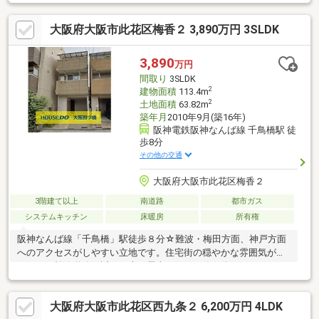
大阪府大阪市此花区梅香２ 3,890万円 3SLDK
3,890
万円
間取り
3SLDK
2
建物面積
113.4m
2
土地面積
63.82m
築年月
2010年9月(築16年)
阪神電鉄阪神なんば線 千鳥橋駅 徒
歩8分
その他の交通
大阪府大阪市此花区梅香２
3階建て以上
南道路
都市ガス
システムキッチン
床暖房
所有権
阪神なんば線「千鳥橋」駅徒歩８分☆難波・梅田方面、神戸方面
へのアクセスがしやすい立地です。住宅街の穏やかな雰囲気があ
りつつも幹線道路も近く、車・電車どちらも使い分けやすいのが
魅力 飲食店、生活関連の店舗が周辺に揃っており便利な環境で
す！---車庫スペース完備♪雨の日や荷物の多い日のお出かけも
大阪府大阪市此花区西九条２ 6,200万円 4LDK
楽々！広々LDK♪15帖超の家族団らんスペースは開放感がありま