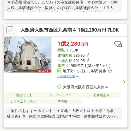
☆彡高級感溢れる、こだわりの注文建築住宅 ☆彡大阪メトロ中
央線九条駅徒歩９分・阪神なんば線西九条駅徒歩６分・ＪＲ大阪
環状線西九条駅徒歩６分※敷地の一部が大阪港臨港地区（商港
区）の地区内です。※・約３６．４坪が臨港地区外・約２２．５
坪が臨港地区内。大阪港臨港地区の分区における構築物の規制に
大阪府大阪市西区九条南４ 1億2,280万円 7LDK
関する条例により、建替時には、臨港地区内にある敷地には禁止
構築物は建築できません。※詳細は担当者まで※
1億2,280
万円
間取り
7LDK
2
建物面積
286.85m
2
土地面積
101.05m
築年月
1982年7月(築44年2ヶ月)
地下鉄中央線 九条駅 徒歩9分
その他の交通
大阪府大阪市西区九条南４
3階建て以上
ルーフバルコニー
駐車場あり
システムキッチン
所有権
－物件のおすすめポイント－▼立地・大阪メトロ中央線「九条」
徒歩9分 他・南西側道路幅員は約8m▼特徴・建物面積は約86.77
坪、7DDKKの間取り・1階に事務所・シャッター付駐車場有(車種
制限有)・トイレは4カ所▼周辺環境・業務スーパー弁天町店 徒歩