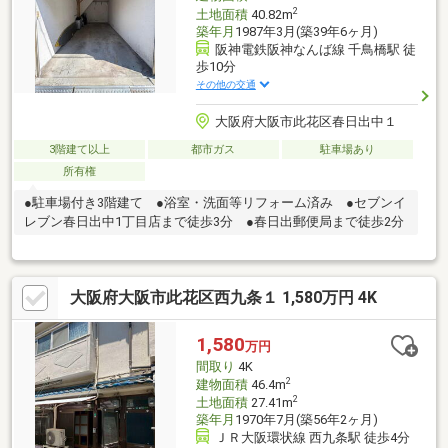
2
土地面積
40.82m
築年月
1987年3月(築39年6ヶ月)
阪神電鉄阪神なんば線 千鳥橋駅 徒
歩10分
その他の交通
大阪府大阪市此花区春日出中１
3階建て以上
都市ガス
駐車場あり
所有権
●駐車場付き3階建て ●浴室・洗面等リフォーム済み ●セブンイ
レブン春日出中1丁目店まで徒歩3分 ●春日出郵便局まで徒歩2分
大阪府大阪市此花区西九条１ 1,580万円 4K
1,580
万円
間取り
4K
2
建物面積
46.4m
2
土地面積
27.41m
築年月
1970年7月(築56年2ヶ月)
ＪＲ大阪環状線 西九条駅 徒歩4分