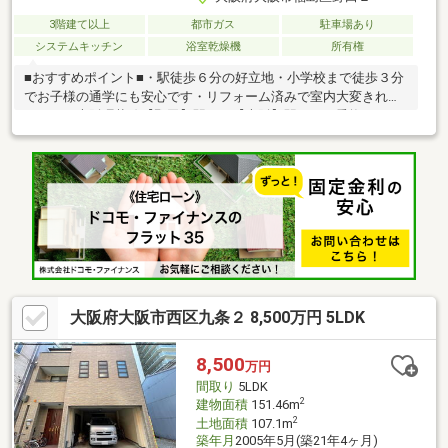
3階建て以上
都市ガス
駐車場あり
システムキッチン
浴室乾燥機
所有権
■おすすめポイント■・駅徒歩６分の好立地・小学校まで徒歩３分
でお子様の通学にも安心です・リフォーム済みで室内大変きれい
です！・大阪環状線【野田】駅から【大阪】駅までの乗換なしで
４分・大阪メトロ千日前線【玉川】駅から【なんば】まで乗換な
しで９分・全居室収納＋ロフト付きで収納充実◎・西・北・東の
３面バルコニーで通風良好です※物件写真は一部、AIによる画像処
理を行っており家具や備品が削除されております。現況とは異な
ることをご承知ください。
大阪府大阪市西区九条２ 8,500万円 5LDK
8,500
万円
間取り
5LDK
2
建物面積
151.46m
2
土地面積
107.1m
築年月
2005年5月(築21年4ヶ月)