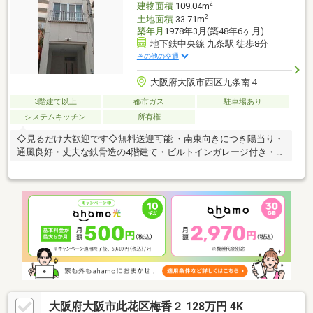
2
建物面積
109.04m
2
土地面積
33.71m
築年月
1978年3月(築48年6ヶ月)
地下鉄中央線 九条駅 徒歩8分
その他の交通
大阪府大阪市西区九条南４
3階建て以上
都市ガス
駐車場あり
システムキッチン
所有権
◇見るだけ大歓迎です◇無料送迎可能 ・南東向きにつき陽当り・
通風良好・丈夫な鉄骨造の4階建て・ビルトインガレージ付き・人
気の九条エリア！・複数線利用可でアクセス便利な立地・現在民
泊運営中・住環境良好・周辺環境充実◇レスポンスは迅速に◇交
渉は全力です◇‐多忙なお客様の「面倒だな」をフルサポート致し
ます‐◇「とりあえず見たい」「他社でローンをを断られた」「他
社の物件もまとめて見てみたい」「相談だけしてみたい」「しっ
かり交渉してほしい」「無駄を省きたい」等お気軽にご連絡下さ
いませ。
大阪府大阪市此花区梅香２ 128万円 4K