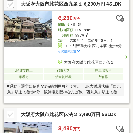
大阪府大阪市此花区西九条１ 6,280万円 4SLDK
6,280
万円
間取り
4SLDK
2
建物面積
115.78m
2
土地面積
66.79m
築年月
2007年1月(築19年8ヶ月)
ＪＲ大阪環状線 西九条駅 徒歩5分
その他の交通
大阪府大阪市此花区西九条１
3階建て以上
都市ガス
駐車場あり
床暖房
浴室乾燥機
所有権
■通勤・通学に便利な2沿線利用可能です。・JR大阪環状線「西九
条」駅まで徒歩5分・阪神電鉄阪神なんば線「西九条」駅まで徒歩
6分■LDKは広々約15.2帖。2階に位置し、人目が気になりにくいで
す。■床暖房・サウナなど、充実の設備が採用されています。■浴
室には浴室乾燥機付き。天候に関係なく洗濯物を干すことができ
大阪府大阪市此花区伝法２ 3,480万円 6SLDK
ます。■各階にトイレが設けられています。■耐震性・耐久性の高
い鉄骨造です。■周辺環境毎日のお買い物に便利な住環境で
す。・セブンイレブンハートインJR西九条駅改札口店まで徒歩5
3,480
万円
分・業務スーパー西九条店まで徒歩7分・ココカラファイン西九条