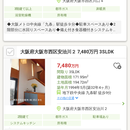
大阪府大阪市西区川口４
3階建て以上
都市ガス
床暖房
浴室乾燥機
所有権
◆大阪メトロ中央線「九条」駅徒歩９分◆駐車スペースあり◆2
階部分に水回りスペースあり◆備え付き食器棚付きシステムキッ
チン（食器洗浄乾燥機付き）◆16，5帖の広々LDK（リビング部分
床暖房付き）
大阪府大阪市西区安治川２ 7,480万円 3SLDK
7,480
万円
間取り
3SLDK
2
建物面積
171.95m
2
土地面積
194.72m
築年月
1994年5月(築32年4ヶ月)
地下鉄中央線 九条駅 徒歩9分
その他の交通
大阪府大阪市西区安治川２
2階建て
都市ガス
駐車場あり
システムキッチン
所有権