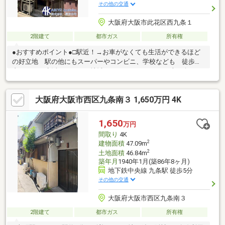
その他の交通
大阪府大阪市此花区西九条１
2階建て
都市ガス
所有権
●おすすめポイント●□駅近！→お車がなくても生活ができるほど
の好立地 駅の他にもスーパーやコンビニ、学校なども 徒歩圏
内にあり、生活がしやすい地域に なっております♪□南西向きで
日当たり・風通し良好！□前道幅員４m！→前道が広いため日を遮
るものも少なく 玄関や窓から差し込む日当たりや 風通しも良
大阪府大阪市西区九条南３ 1,650万円 4K
好です！□ユニバーサルスタジオジャパンまでの アクセス良
好！→車の場合だと約１３分で到着可能！ JRの場合だとJR西九
条駅から約１１分の アクセス良好の立地！
1,650
万円
間取り
4K
2
建物面積
47.09m
2
土地面積
46.84m
築年月
1940年1月(築86年8ヶ月)
地下鉄中央線 九条駅 徒歩5分
その他の交通
大阪府大阪市西区九条南３
2階建て
都市ガス
所有権