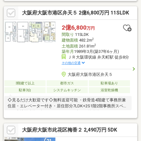
港・大正・西淀川の大阪ベイエリアに地域密着型店舗＊不動産仲
介歴10年以上！地域にも詳しいスタッフが在籍＊多数の銀行から
大阪府大阪市港区弁天５ 2億6,800万円 11SLDK
お客様に合う住宅ローンをご紹介します
2億6,800
万円
間取り
11SLDK
2
建物面積
482.2m
2
土地面積
261.81m
築年月
1989年3月(築37年6ヶ月)
ＪＲ大阪環状線 弁天町駅 徒歩8分
その他の交通
大阪府大阪市港区弁天５
3階建て以上
都市ガス
駐車場あり
駐車3台
システムキッチン
浴室乾燥機
◇見るだけ大歓迎です◇無料送迎可能 ・鉄骨造4階建て事務所兼
住居・エレベーター付き・居住部分7LDK+2S1階2階事務所スペー
ス・土地面積約80坪・カースペース5台可・前道約8ｍ・2WAYア
クセス可・住環境良好・周辺環境充実◆レスポンスは迅速に◆交
渉は全力です◆‐多忙なお客様の「面倒だな」をフルサポート致し
大阪府大阪市此花区梅香２ 2,490万円 5DK
ます‐◆「とりあえず見たい」「他社でローンを断られた」「他社
の物件もまとめて見てみたい」「相談だけしてみたい」「しっか