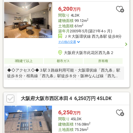
す。納戸スペース有♪収納としてはもちろん、居室としても使用
可！床暖房も完備で冬も温かく過ごせます☆
6,200
万円
間取り
4LDK
2
建物面積
99.12m
2
土地面積
61m
築年月
2005年5月(築21年4ヶ月)
ＪＲ大阪環状線 西九条駅 徒歩8分
その他の交通
大阪府大阪市此花区西九条２
3階建て以上
都市ガス
所有権
◆◇アクセス◇◆３駅３路線利用可能・大阪環状線「西九条」駅
徒歩８分・桜島線「西九条」駅徒歩８分・阪神なんば線「西九
条」駅徒歩８分◆◇物件の特徴◇◆・土地面積：61.0㎡（公
簿）・延べ床面積：99.12㎡（公簿）・車庫スペースあり・前面道
路6ｍ以上・各居室に収納あり・LDK部分約16条あり・1，2階部分
大阪府大阪市西区本田４ 6,250万円 4SLDK
にトイレあり・クローゼット5カ所あり室内大変綺麗にお使いです
◆◇周辺環境◇◆・春日出中学校まで713ｍ・ラ・ムー此花店ま
で417ｍ・西九条小学校まで483ｍ・ローソン西九条二丁目店まで
6,250
万円
548ｍ・朝日橋幼稚園まで790ｍ・咲くやこの花高等学校まで
間取り
4SLDK
286m
2
建物面積
116.08m
2
土地面積
75.26m