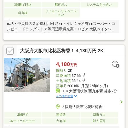
3階建て以上
都市ガス
システムキッチン
リフォームリノベーシ
所有権
ョン
●JR・中央線の２沿線利用可能♪●トイレ２ヶ所有♪●スーパー・コ
ンビニ・ドラッグストア等周辺環境充実・ロピア 大阪ベイタワー
店 約400ｍ・キリン堂 弁天町店 約550ｍ・ダイソー 大阪ベイ
タワー店 約500ｍ・セブン-イレブン 大阪弁天４丁目店 約170
ｍ【リフォーム履歴】令和５年５月■１階クロス張替え■消防設備
大阪府大阪市此花区梅香１ 4,180万円 2K
一式新調※室内の家具家電などは撤去も可能です。（ご相談くだ
さい）※現在民泊運営中です。
4,180
万円
間取り
2K
2
建物面積
37.66m
2
土地面積
33.14m
築年月
2001年1月(築25年8ヶ月)
ＪＲ大阪環状線 西九条駅 徒歩7分
その他の交通
大阪府大阪市此花区梅香１
2階建て
南道路
都市ガス
ルーフバルコニー
所有権
即入居可