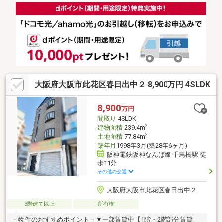
6分(約470m)・大阪市立九条北小学校 徒歩3分(約170m)※本物件建
物は建築基準法に定める建ぺい率を超過しています再建築の際は
現在と同規模の建築物は建築不可、建築確認申請を要する増・改
築は原則不可■ ご希望の住まい探しをお手伝いします
━━━━━・・・物件の詳細・ご相談はお気軽にお問い合わせく
ださい。
大阪府大阪市此花区春日出中２ 8,900万円 4SLDK
8,900
万円
間取り
4SLDK
2
建物面積
239.4m
2
土地面積
77.84m
築年月
1998年3月(築28年6ヶ月)
阪神電鉄阪神なんば線 千鳥橋駅 徒
歩11分
その他の交通
大阪府大阪市此花区春日出中２
3階建て以上
所有権
－物件のおすすめポイント－▼一部賃貸中【1階・2階部分賃貸