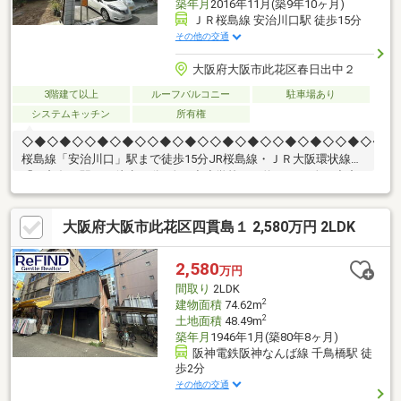
築年月
2016年11月(築9年10ヶ月)
ＪＲ桜島線 安治川口駅 徒歩15分
その他の交通
大阪府大阪市此花区春日出中２
3階建て以上
ルーフバルコニー
駐車場あり
システムキッチン
所有権
◇◆◇◆◇◇◆◇◆◇◇◆◇◆◇◇◆◇◆◇◇◆◇◆◇◇◆◇◆◇◇
桜島線「安治川口」駅まで徒歩15分JR桜島線・ＪＲ大阪環状線
「西九条」駅まで徒歩24分●春日出小学校まで約400ｍ●春日出中
学校まで約1180ｍ■周辺施設デイリーヤマザキ 此花春日出店まで
約140ｍスーパーサンコー此花店まで約890ｍエコール・高見プラ
大阪府大阪市此花区四貫島１ 2,580万円 2LDK
ザまで約2000ｍ大阪市此花区役所まで約550ｍ◎見学カレンダー
から予約できます◎赤い見学ボタンをクリック♪お電話でのお問い
合わせもお待ちしております！
2,580
万円
間取り
2LDK
2
建物面積
74.62m
2
土地面積
48.49m
築年月
1946年1月(築80年8ヶ月)
阪神電鉄阪神なんば線 千鳥橋駅 徒
歩2分
その他の交通