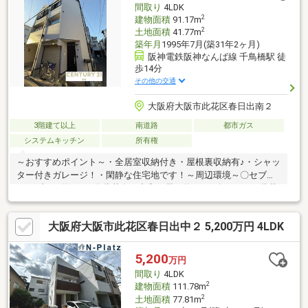
間取り
4LDK
2
建物面積
91.17m
2
土地面積
41.77m
築年月
1995年7月(築31年2ヶ月)
阪神電鉄阪神なんば線 千鳥橋駅 徒
歩14分
その他の交通
大阪府大阪市此花区春日出南２
3階建て以上
南道路
都市ガス
システムキッチン
所有権
～おすすめポイント～・全居室収納付き・屋根裏収納有♪・シャッ
ター付きガレージ！・閑静な住宅地です！～周辺環境～〇セブン
イレブン 約400ｍ〇此花春日出郵便局 約450ｍ〇ラ・ムー此花
店 約550ｍ〇セリア西九条春日出店 約600ｍ▼物件のことは勿
論、住宅ローン・資金のご相談をしたいという方も大歓迎です
大阪府大阪市此花区春日出中２ 5,200万円 4LDK
◎▼リフォーム・不動産に関するお悩み等、なんでもお気軽にお
問い合わせください▼おうち探しの「最大のコツ」は、まず「見
学すること」から初めの一歩を踏み出してみませんか？※他社様
5,200
万円
の掲載中の物件もご紹介可能ですのでお気軽にお問い合わせくだ
間取り
4LDK
さい！
2
建物面積
111.78m
2
土地面積
77.81m