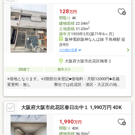
128
万円
間取り
4K
2
建物面積
22.04m
2
土地面積
31.03m
築年月
1955年3月(築71年6ヶ月)
阪神電鉄阪神なんば線 千鳥橋駅 徒
歩8分
その他の交通
大阪府大阪市此花区梅香２
2階建て
都市ガス
※借地となります。※2階部分未登記■借地料：月額12000円■名義
変更料：無し 弊社では此花区・港区・大正区の地域
密着で営業を行っております。此花区で経験を積んだスタッフが
ご対応させて頂きますので物件の引き渡しまで全力でサポートさ
せていただきます。賃貸・売買・リフォーム・不動産全般の事な
大阪府大阪市此花区春日出中１ 1,990万円 4DK
ら、LIBRE不動産にお任せください！
1,990
万円
間取り
4DK
2
建物面積
96.93m