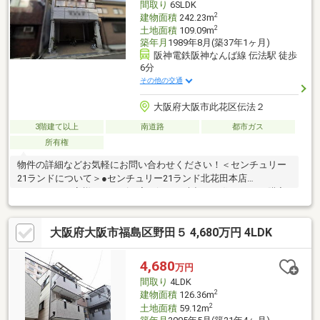
間取り
6SLDK
店まで徒歩7分
2
建物面積
242.23m
2
土地面積
109.09m
築年月
1989年8月(築37年1ヶ月)
阪神電鉄阪神なんば線 伝法駅 徒歩
6分
その他の交通
大阪府大阪市此花区伝法２
3階建て以上
南道路
都市ガス
所有権
物件の詳細などお気軽にお問い合わせください！＜センチュリー
21ランドについて＞●センチュリー21ランド北花田本店
は・・・ お客様のニーズに寄り添い、大切なお住まいのご購入
に最後まで伴走いたします！●リフォームのご相談も承っており
ます。●購入・売却・ローンのご相談・・・なんでもお気軽にご
大阪府大阪市福島区野田５ 4,680万円 4LDK
相談くださいませ！〇大阪メトロ御堂筋線「北花田」駅より徒歩
約10分！○JR阪和線「浅香」駅より徒歩約8分！〇営業時間：10：
00～20：00（火曜日・水曜日定休日※祝日は営業）事前にご連絡
4,680
万円
いただけますと、スムーズにご案内が可能です。ご連絡お待ちし
間取り
4LDK
ております！
2
建物面積
126.36m
2
土地面積
59.12m