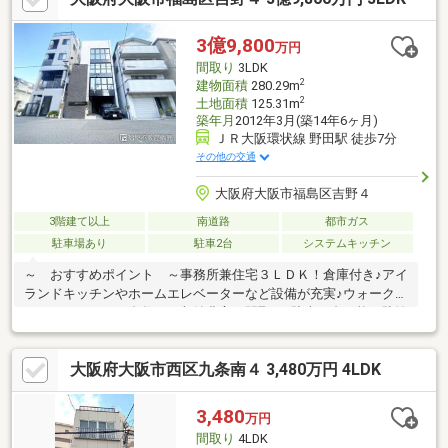
するか分からないけど見るだけ見たい」「他社の物件もまとめて
見てみたい」等 ご購入をご検討中のお客様にとって、より良い条
3億9,800
万円
件でご購入頂く為に精一杯サポート致します不動産の事なら何で
間取り
3LDK
もお気軽にご相談下さい！
2
建物面積
280.29m
2
土地面積
125.31m
築年月
2012年3月(築14年6ヶ月)
ＪＲ大阪環状線 野田駅 徒歩7分
その他の交通
大阪府大阪市福島区吉野４
3階建て以上
南道路
都市ガス
駐車場あり
駐車2台
システムキッチン
～ おすすめポイント ～事務所兼住宅３ＬＤＫ！倉庫付き♪アイ
ランドキッチンやホームエレベーターなど設備が充実♪ウォークイ
ンクローゼットが多数あり収納豊富な間取り♪駐車２台可能！駐輪
スペースもございます♪その他おすすめポイントが多数！～ 周辺
情報 ～業務スーパー西九条店：徒歩5分（355ｍ）ライフ野田
大阪府大阪市西区九条南４ 3,480万円 4LDK
店：徒歩5分（381ｍ）セブンイレブン大阪野田6丁目店：徒歩5分
（334ｍ）大阪福島新家郵便局：徒歩6分（431ｍ）大阪府福島警
察署：徒歩9分（654ｍ）
3,480
万円
間取り
4LDK