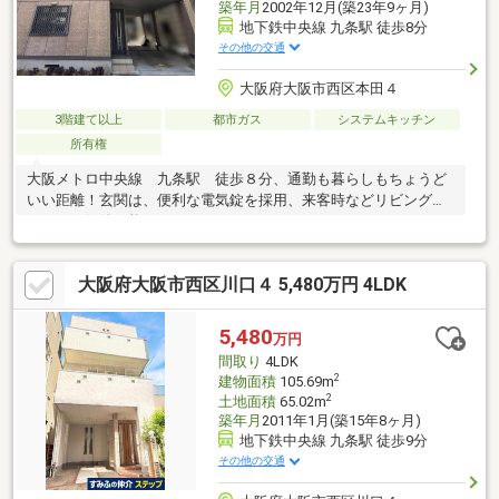
築年月
2002年12月(築23年9ヶ月)
地下鉄中央線 九条駅 徒歩8分
その他の交通
大阪府大阪市西区本田４
3階建て以上
都市ガス
システムキッチン
所有権
大阪メトロ中央線 九条駅 徒歩８分、通勤も暮らしもちょうど
いい距離！玄関は、便利な電気錠を採用、来客時などリビングに
いながら解除可能です。
大阪府大阪市西区川口４ 5,480万円 4LDK
5,480
万円
間取り
4LDK
2
建物面積
105.69m
2
土地面積
65.02m
築年月
2011年1月(築15年8ヶ月)
地下鉄中央線 九条駅 徒歩9分
その他の交通