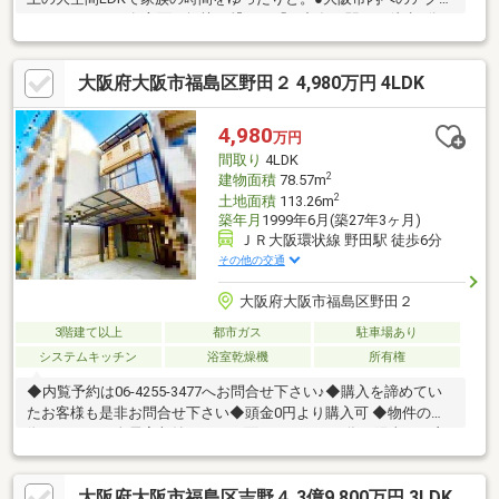
スはもちろん、各方面へ軽快に繋がる「西九条」駅より徒歩5分の
好立地です。●開放感あふれる「スカイバルコニー」があり、プ
ライベートな屋外空間を楽しめます。●駐車場にはこれからの時
大阪府大阪市福島区野田２ 4,980万円 4LDK
代に嬉しい「電気自動車用（EV）充電電源」を完備。●スーパー
（ライフ徒歩6分）や小学校（徒歩4分）が近く、生活利便性も抜
群です。
4,980
万円
間取り
4LDK
2
建物面積
78.57m
2
土地面積
113.26m
築年月
1999年6月(築27年3ヶ月)
ＪＲ大阪環状線 野田駅 徒歩6分
その他の交通
大阪府大阪市福島区野田２
3階建て以上
都市ガス
駐車場あり
システムキッチン
浴室乾燥機
所有権
◆内覧予約は06-4255-3477へお問合せ下さい♪◆購入を諦めてい
たお客様も是非お問合せ下さい◆頭金0円より購入可 ◆物件の特
徴・ロフト、全居室収納あり・２面バルコニーの為、陽当たり良
好・作業のしやすいL字型キッチン・2階に水回り集中・トイレ2
ヶ所有・周辺環境充実◆見るだけ大歓迎◆接客対応品質に自信が
大阪府大阪市福島区吉野４ 3億9,800万円 3LDK
あり◆夜間早朝もお気軽にご連絡ください！◆無料送迎可「購入