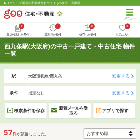
NTTグループ運営の不動産総合サイト goo住宅・不動産
1
0
0
0
最近検索した条件
最近見た物件
保存した条件
お気に入り
西九条駅(大阪府)の中古一戸建て・中古住宅 物件
一覧
駅
変更する
大阪環状線/西九条
条件
変更する
指定なし
新着メールを受
検索条件を保存
アプリで探す
取る
57
件
が該当しました。