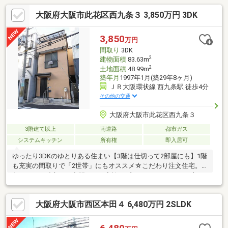
大阪府大阪市此花区西九条３ 3,850万円 3DK
3,850
万円
間取り
3DK
2
建物面積
83.63m
2
土地面積
48.99m
築年月
1997年1月(築29年8ヶ月)
ＪＲ大阪環状線 西九条駅 徒歩4分
その他の交通
大阪府大阪市此花区西九条３
3階建て以上
南道路
都市ガス
システムキッチン
所有権
即入居可
ゆったり3DKのゆとりある住まい【3階は仕切って2部屋にも】1階
も充実の間取りで「2世帯」にもオススメ☆こだわり注文住宅。
各フロアの独立した空間が、ご家族のプライベートタイムを守り
ます。☆玄関から『USJ』まで約１１分♪ワクワクする好立地☆
明るい南向き！前道ゆったり7.2ｍ☆☆生活至便！駅・買物・飲
大阪府大阪市西区本田４ 6,480万円 2SLDK
食・病院…とにかく近くて便利♪☆キッチン横に、嬉しいサービス
バルコニー！☆収納たっぷり！納戸アリ☆追い焚き・三口ガラス
トップコンロ・エアコン付き…充実設備◆JR 大阪環状線＆ゆめ咲