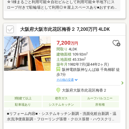
☆1棟まるごと利用可能☆自社ビルとして利用可能☆半地下にス
ロープ付きで駐輪場として利用◎☆屋上スペースあり■おすすめ
ポイント■ただの事務所では物足りない。そんな方におすすめし
たいのがこちらの1棟ビルです。コンクリート打ちっぱなしの無機
質な質感と、洗練されたデザインが特徴。デザイン事務所、建築
大阪府大阪市此花区梅香２ 7,200万円 4LDK
事務所、アパレル、撮影スタジオ、ネイルサロン、エステ、予約
制サロンなど幅広い業種に対応。訪れた人の記憶に残る空間だか
らこそ、事業のブランディングにも貢献します。
7,200
万円
間取り
4LDK
2
建物面積
109.92m
2
土地面積
45.33m
築年月
1982年7月(築44年2ヶ月)
阪神電鉄阪神なんば線 千鳥橋駅 徒
歩7分
その他の交通
大阪府大阪市此花区梅香２
3階建て以上
都市ガス
ルーフバルコニー
駐車場あり
システムキッチン
所有権
■リフォーム内容■・システムキッチン新調・洗面化粧台新調・温
水洗浄便座新調・フローリング張替・クロス張替・ハウスクリー
ニング