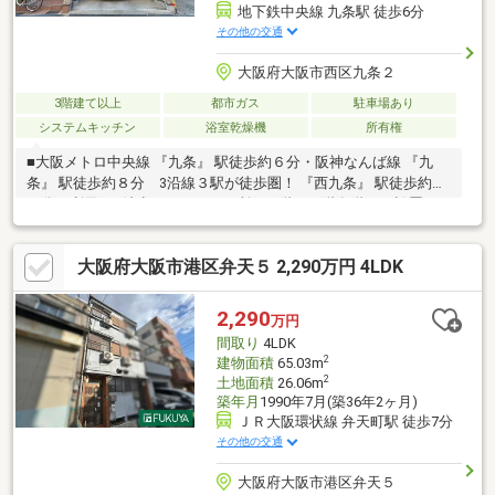
地下鉄中央線 九条駅 徒歩6分
その他の交通
大阪府大阪市西区九条２
3階建て以上
都市ガス
駐車場あり
システムキッチン
浴室乾燥機
所有権
■大阪メトロ中央線 『九条』 駅徒歩約６分・阪神なんば線 『九
条』 駅徒歩約８分 3沿線３駅が徒歩圏！ 『西九条』 駅徒歩約１
３分の利用可■希少なトイレ３ヶ所（１階～３階各階）が設置さ
れています。朝の混雑時や２世帯での 生活にも快適です。（掲
載システム上２ヶ所と記載されていますが３ヶ所です）■駐車場
大阪府大阪市港区弁天５ 2,290万円 4LDK
はハイルーフ車対応のシャッター付きです。 ガレージは３台駐車
可能です。（２台は小型車）■室内は丁寧に使用されており改装
等は不要です。■中国語の対応も可能です。（支持中文）（お問
2,290
万円
い合わせは） 富士ホームサービス株式会社 大阪駅前支店 ０
間取り
4LDK
６‐６１４７‐８５１６ 担当：何（ホ）
2
建物面積
65.03m
2
土地面積
26.06m
築年月
1990年7月(築36年2ヶ月)
ＪＲ大阪環状線 弁天町駅 徒歩7分
その他の交通
大阪府大阪市港区弁天５