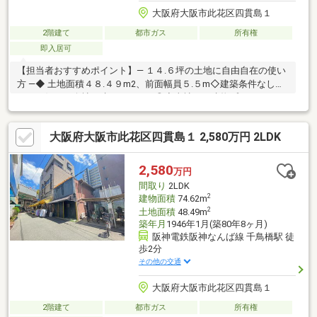
大阪府大阪市此花区四貫島１
2階建て
都市ガス
所有権
即入居可
【担当者おすすめポイント】― １４.６坪の土地に自由自在の使い
方 ―◆ 土地面積４８.４９m2、前面幅員５.５m◇建築条件なしの
ためお好きな会社で建てられます◎◆当社でも建物プランありま
す！◇四貫島小学校徒歩３分・阪南中学校徒歩１７分の立地！通
勤・通学・買い物すべてが徒歩圏内で完結する、生活利便性の高
大阪府大阪市此花区四貫島１ 2,580万円 2LDK
い立地。法人様・飲食テナント・ファミリー世帯すべての層にお
すすの物件です！
2,580
万円
間取り
2LDK
2
建物面積
74.62m
2
土地面積
48.49m
築年月
1946年1月(築80年8ヶ月)
阪神電鉄阪神なんば線 千鳥橋駅 徒
歩2分
その他の交通
大阪府大阪市此花区四貫島１
2階建て
都市ガス
所有権