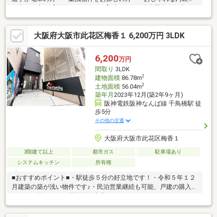
お考えの方～【物件につきまして】◆3沿線が徒歩圏内に御座い
ますので日々の通勤、通学もラクラク♪◆角地の為、日当たり良
好♪◆４LDKのゆったりした間取り！◆お子様も喜ぶロフト！◆
大阪府大阪市此花区梅香１ 6,200万円 3LDK
築10年の築浅物件です！◆駐車場有！【周辺環境につきまして】
◆大阪環状線【弁天町駅】まで徒歩5分◆大阪メトロ中央線【弁
天町駅】まで徒歩9分◆阪神電鉄阪神なんば線【西九条駅】まで
6,200
万円
徒歩18分◆波除小学校まで徒歩5分◆市岡東中学校まで徒歩13分
間取り
3LDK
2
建物面積
86.78m
2
土地面積
56.04m
築年月
2023年12月(築2年9ヶ月)
阪神電鉄阪神なんば線 千鳥橋駅 徒
歩5分
その他の交通
大阪府大阪市此花区梅香１
3階建て以上
都市ガス
駐車場あり
システムキッチン
所有権
■おすすめポイント■・駅徒歩５分の好立地です！・令和５年１２
月建築の築が浅い物件です♪・民泊営業継続も可能、戸建の購入と
しても可能です！・周辺施設充実おります