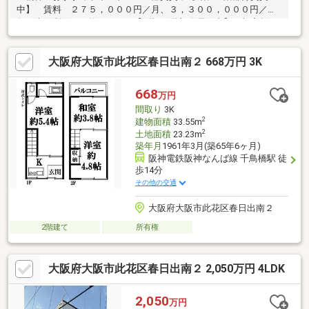
中】 賃料 ２７５，０００円／月、３，３００，０００円／
年 表面利回り 約３．５％【3階・4階部分居住中】 想定賃
料 １５０，０００円／月、１，８００，０００円／年【上記賃
料設定時の満室想定表面利回り等】 想定賃料 ４２５，０００
大阪府大阪市此花区春日出南２ 668万円 3K
円／月、５，１００，０００円／年 想定表面利回り 約５．
４％※現在賃貸中につき賃貸借契約の引継ぎを要します※賃料収入
は将来にわたって得られることを保証するものではありません■
668
万円
ご希望の住まい探しをお手伝いします ━━━━━・・・物件の詳
間取り
3K
細・ご相談はお気軽にお問い合わせください。
2
建物面積
33.55m
2
土地面積
23.23m
築年月
1961年3月(築65年6ヶ月)
阪神電鉄阪神なんば線 千鳥橋駅 徒
歩14分
その他の交通
大阪府大阪市此花区春日出南２
2階建て
所有権
大阪府大阪市此花区春日出南２ 2,050万円 4LDK
2,050
万円