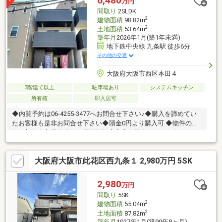
6,480
万円
（桜島）線◆阪神なんば線「西九条」駅まで「トホ4 分」【乗換
間取り
2SLDK
駅で、好アクセス☆】収益物件にも！
2
建物面積
98.82m
2
土地面積
53.64m
築年月
2026年1月(築1年未満)
地下鉄中央線 九条駅 徒歩6分
その他の交通
大阪府大阪市西区本田４
3階建て以上
駐車場あり
システムキッチン
所有権
即入居可
◆内覧予約は06-4255-3477へお問合せ下さい♪◆購入を諦めてい
たお客様も是非お問合せ下さい◆頭金0円より購入可 ◆物件の特
徴・新築未入居物件！・周辺施設充実◎・駐車スペース有！・住
環境良好◆見るだけ大歓迎◆接客対応品質に自信があり◆夜間早
朝もお気軽にご連絡ください！◆無料送迎可「購入するか分から
大阪府大阪市此花区西九条１ 2,980万円 5SK
ないけど見るだけ見たい」「他社の物件もまとめて見てみたい」
等 ご購入をご検討中のお客様にとって、より良い条件でご購入頂
く為に精一杯サポート致します不動産の事なら何でもお気軽にご
2,980
万円
相談下さい！
間取り
5SK
2
建物面積
55.04m
2
土地面積
87.82m
築年月
1927年1月(築99年8ヶ月)