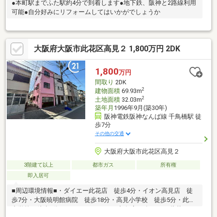
●本町駅までふた駅約4分で到着します●地下鉄、阪神と2路線利用
可能●自分好みにリフォームしてはいかがでしょうか
大阪府大阪市此花区高見２ 1,800万円 2DK
1,800
万円
間取り
2DK
2
建物面積
69.93m
2
土地面積
32.03m
築年月
1996年9月(築30年)
阪神電鉄阪神なんば線 千鳥橋駅 徒
歩7分
その他の交通
大阪府大阪市此花区高見２
3階建て以上
都市ガス
所有権
即入居可
■周辺環境情報■・ダイエー此花店 徒歩4分・イオン高見店 徒
歩7分・大阪暁明館病院 徒歩18分・高見小学校 徒歩5分・此花
中学校 徒歩3分□■センチュリー21西九条店の強み■□＊此花・