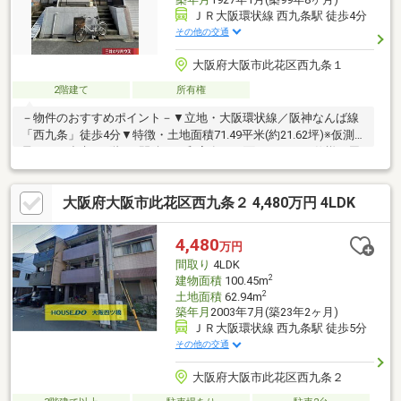
ＪＲ大阪環状線 西九条駅 徒歩4分
その他の交通
大阪府大阪市此花区西九条１
2階建て
所有権
－物件のおすすめポイント－▼立地・大阪環状線／阪神なんば線
「西九条」徒歩4分▼特徴・土地面積71.49平米(約21.62坪)※仮測
量による参考・1階に2間続きの和室有・両面バルコニー仕様▼周
辺環境・業務スーパー西九条店 徒歩4分(約260m)※容積率は前面道
路幅員により240%に制限されます※登記簿謄本上の建物面積は
大阪府大阪市此花区西九条２ 4,480万円 4LDK
55.04平米ですが、2025年度固定資産税課税台帳証明書によると
85.67平米となっているため、建物部分に未登記部分がございます
■ ご希望の住まい探しをお手伝いします ━━━━━・・・物件の
4,480
万円
詳細・ご相談はお気軽にお問い合わせください。
間取り
4LDK
2
建物面積
100.45m
2
土地面積
62.94m
築年月
2003年7月(築23年2ヶ月)
ＪＲ大阪環状線 西九条駅 徒歩5分
その他の交通
大阪府大阪市此花区西九条２