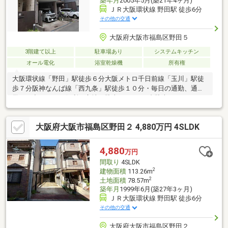
築年月
2005年5月(築21年4ヶ月)
ＪＲ大阪環状線 野田駅 徒歩6分
その他の交通
大阪府大阪市福島区野田５
3階建て以上
駐車場あり
システムキッチン
オール電化
浴室乾燥機
所有権
大阪環状線「野田」駅徒歩６分大阪メトロ千日前線「玉川」駅徒
歩７分阪神なんば線「西九条」駅徒歩１０分・毎日の通勤、通
学、お出かけにも便利な立地・駐車スペース1台駐車可、マイカー
利用に便利（車のサイズによる）・火を使わない安心のオール電
化住宅・断熱性と防音性に配慮した二重サッシ設置済・水回りに
大阪府大阪市福島区野田２ 4,880万円 4SLDK
窓があり、換気良好・収納に便利な屋根裏収納付き・リビングお
よび居室の写真は、現況写真と間取り図面をもとにCGで作成した
リフォームイメージです。家具・什器およびリフォーム費用は価
4,880
万円
格に含まれておりません。リフォームを行う場合は別途費用が発
間取り
4SLDK
生します。
2
建物面積
113.26m
2
土地面積
78.57m
築年月
1999年6月(築27年3ヶ月)
ＪＲ大阪環状線 野田駅 徒歩6分
その他の交通
大阪府大阪市福島区野田２