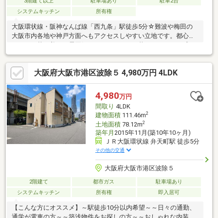
3階建て以上
駐車場あり
駐車2台
システムキッチン
所有権
大阪環状線・阪神なんば線「西九条」駅徒歩5分☆難波や梅田の
大阪市内各地や神戸方面へもアクセスしやすい立地です。都心部
ながらも落ち着いた雰囲気がありますので、暮らしやすさを感じ
て頂けるエリアです！駐車スペースも広々としており2台駐車可能
☆(車種による)ゆとりあるバルコニーは陽当たり・通風も良く、
大阪府大阪市港区波除５ 4,980万円 4LDK
ご家族みなさんが集まりやすい空間に！居室スペースも確保され
ているのでライフスタイルに合わせた使い分けがしやすいのが魅
力的♪広い納戸もあり収納としてはもちろん、居室としても活用で
4,980
万円
きます。全居室収納がありますので物の多いご家庭でも安心で
間取り
4LDK
す！
2
建物面積
111.46m
2
土地面積
78.12m
築年月
2015年11月(築10年10ヶ月)
ＪＲ大阪環状線 弁天町駅 徒歩5分
その他の交通
大阪府大阪市港区波除５
2階建て
都市ガス
駐車場あり
システムキッチン
所有権
即入居可
【こんな方にオススメ】～駅徒歩10分以内希望～～日々の通勤、
通学が電車の方～～築浅物件をお探しの方～～おしゃれな内装を