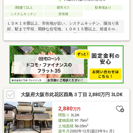
3階建て以上
都市ガス
駐車場あり
システムキッチン
所有権
ＬＤＫ１８畳以上、市街地が近い、システムキッチン、陽当り良
好、駅まで平坦、閑静な住宅地、ＬＤＫ１５畳以上、前道６ｍ以
上、対面式キッチン、温水洗浄便座、通風良好、全居室フローリ
ング、南西向き、３階建以上、食器洗乾燥機
大阪府大阪市此花区酉島３丁目 2,880万円 3LDK
2,880
万円
間取り
3LDK
2
建物面積
91.76m
2
土地面積
56.05m
築年月
2002年12月(築23年9ヶ月)