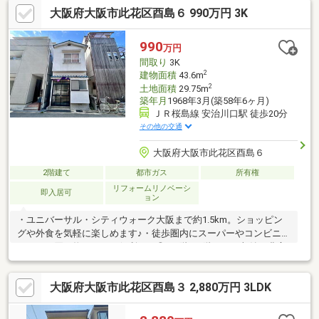
大阪府大阪市此花区酉島６ 990万円 3K
此花・港・大正・西淀川の大阪ベイエリアに地域密着型店舗！＊
不動産仲介歴10年以上！地域にも詳しいスタッフが在籍！＊多数
の銀行からお客様に合う住宅ローンをご紹介します！
990
万円
間取り
3K
2
建物面積
43.6m
2
土地面積
29.75m
築年月
1968年3月(築58年6ヶ月)
ＪＲ桜島線 安治川口駅 徒歩20分
その他の交通
大阪府大阪市此花区酉島６
2階建て
都市ガス
所有権
リフォームリノベーシ
即入居可
ョン
・ユニバーサル・シティウォーク大阪まで約1.5km。ショッピン
グや外食を気軽に楽しめます♪・徒歩圏内にスーパーやコンビニが
そろい、買い物がとても便利です◎・1階・2階ともに収納が豊富
で、生活用品や季節物もすっきり整理できます♪・2階には和室約
6帖・和室約5帖があり、用途に応じて使い分けが可能です◎・襖
大阪府大阪市此花区酉島３ 2,880万円 3LDK
を開けることで、2階の和室同士を一体的に使うこともできます
♪・島屋小学校・梅香中学校