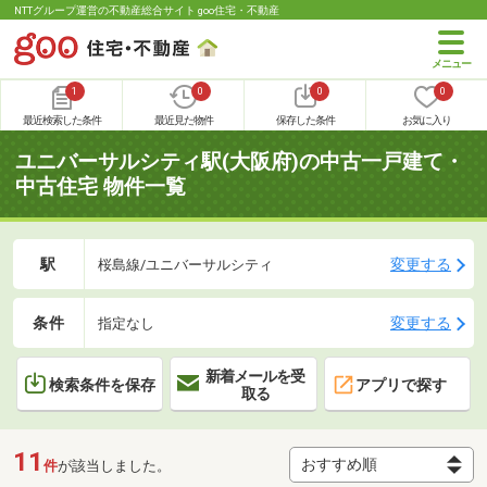
NTTグループ運営の不動産総合サイト goo住宅・不動産
1
0
0
0
最近検索した条件
最近見た物件
保存した条件
お気に入り
ユニバーサルシティ駅(大阪府)の中古一戸建て・
中古住宅 物件一覧
駅
変更する
桜島線/ユニバーサルシティ
条件
変更する
指定なし
新着メールを受
検索条件を保存
アプリで探す
取る
11
件
が該当しました。