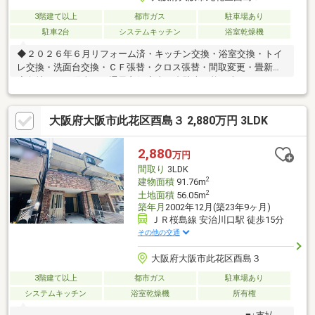
3階建て以上
都市ガス
駐車場あり
駐車2台
システムキッチン
浴室乾燥機
◆２０２６年６月リフォーム済・キッチン交換・浴室交換・トイ
レ交換・洗面台交換・ＣＦ張替・クロス張替・間取変更・畳新調
◆角地のため陽当り・通風良好◆車２台駐車可能（車種による）
◆ご家族みんながゆったりくつろげる広々リビング◆季節物の衣
類もスッキリ収納できるウォークインクロゼット◆後片付けもラ
大阪府大阪市此花区酉島３ 2,880万円 3LDK
クラクな食器洗乾燥機付◆ゆとりの洗面スペースで朝の身支度も
スムーズに◆雨の日のお洗濯にも大活躍な浴室乾燥機付◆ＴＶモ
ニタ付インタホンでセキュリティ面にも配慮◆ほっこりできる和
2,880
万円
室でくつろぐひととき
間取り
3LDK
2
建物面積
91.76m
2
土地面積
56.05m
築年月
2002年12月(築23年9ヶ月)
ＪＲ桜島線 安治川口駅 徒歩15分
その他の交通
大阪府大阪市此花区酉島３
3階建て以上
都市ガス
駐車場あり
システムキッチン
浴室乾燥機
所有権