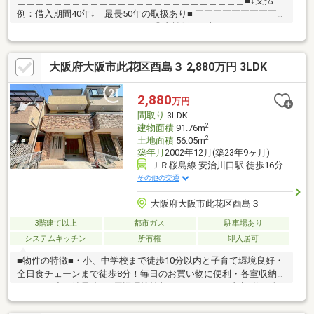
＿＿＿＿＿＿＿＿＿＿＿＿＿＿＿＿＿＿＿＿＿＿＿＿＿■↓支払
例：借入期間40年↓ 最長50年の取扱あり■ ￣￣￣￣￣￣￣￣￣￣
￣￣￣￣￣￣￣￣￣￣￣￣￣￣￣◎支払例 月額７０，６６４円
～◎●耐久性に優れた鉄骨住宅●屋根裏・床下収納もありお部屋が
片付く大容量収納●車をお持ちの方に嬉しい駐車場付き住宅☆リ
大阪府大阪市此花区酉島３ 2,880万円 3LDK
フォームのご相談も承っております☆■ちょっと見学してみたい
だけと言う方も是非お問合せ下さい◎当社ではネットで他社様が
広告している物件も同時に紹介・内覧可能です!その際は、ご希望
2,880
万円
の物件名と価格をお申し付け下さい◎当日のご見学、ご質問、資
間取り
3LDK
料請求、気軽にお問合せ下さい
2
建物面積
91.76m
2
土地面積
56.05m
築年月
2002年12月(築23年9ヶ月)
ＪＲ桜島線 安治川口駅 徒歩16分
その他の交通
大阪府大阪市此花区酉島３
3階建て以上
都市ガス
駐車場あり
システムキッチン
所有権
即入居可
■物件の特徴■・小、中学校まで徒歩10分以内と子育て環境良好・
全日食チェーンまで徒歩8分！毎日のお買い物に便利・各室収納あ
り！・頑丈な鉄骨造！■周辺環境情報■・ローソン 徒歩4分・全
日食チェーン 徒歩8分・谷本医院 徒歩4分・島屋小学校 徒歩6
分・梅香中学校 徒歩9分□■センチュリー21西九条店の強み■□＊