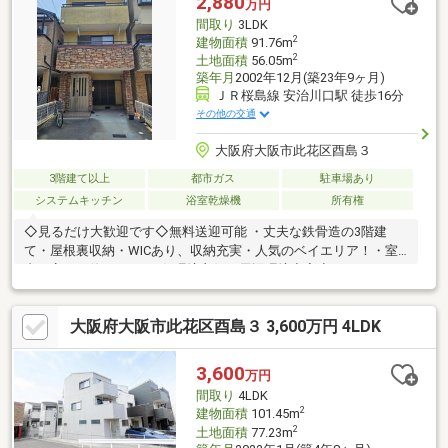
2,880
万円
間取り
3LDK
2
建物面積
91.76m
2
土地面積
56.05m
築年月
2002年12月(築23年9ヶ月)
ＪＲ桜島線 安治川口駅 徒歩16分
その他の交通
大阪府大阪市此花区酉島３
3階建て以上
都市ガス
駐車場あり
システムキッチン
浴室乾燥機
所有権
◇見るだけ大歓迎です◇無料送迎可能 ・丈夫な鉄骨造の3階建
て・屋根裏収納・WICあり、収納充実・人気のベイエリア！・室
内丁寧にお使いです♪・住環境良好・周辺環境充実◆レスポンス
は迅速に◆交渉は全力です◆‐多忙なお客様の「面倒だな」をフル
サポート致します‐◆「とりあえず見たい」「他社でローンを断ら
大阪府大阪市此花区酉島３ 3,600万円 4LDK
れた」「他社の物件もまとめて見てみたい」「相談だけしてみた
い」「しっかり交渉してほしい」「無駄を省きたい」等お気軽に
ご連絡下さいませ。
3,600
万円
間取り
4LDK
2
建物面積
101.45m
2
土地面積
77.23m