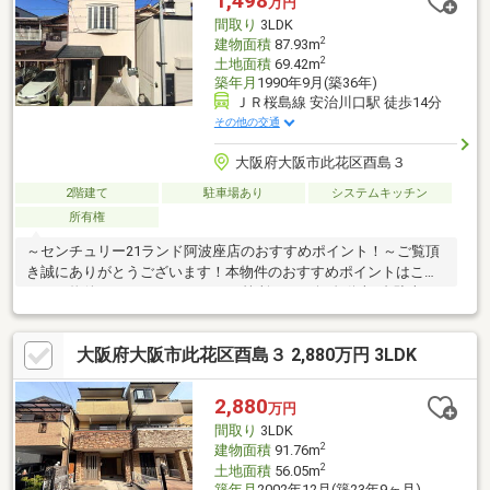
1,498
万円
み出してみませんか？▼他社様が掲載中の物件もご紹介可能でご
間取り
3LDK
ざいます！
2
建物面積
87.93m
2
土地面積
69.42m
築年月
1990年9月(築36年)
ＪＲ桜島線 安治川口駅 徒歩14分
その他の交通
大阪府大阪市此花区酉島３
2階建て
駐車場あり
システムキッチン
所有権
～センチュリー21ランド阿波座店のおすすめポイント！～ご覧頂
き誠にありがとうございます！本物件のおすすめポイントはこち
ら！＜物件について＞●キッチン2箇所あり♪●軽自動車1台駐車可
能（車種による制限あり）●2024年4月末リフォーム完成（リフォ
ーム内容）クロス張替・床CF張替・床鳴り補修・2階間取り変
大阪府大阪市此花区酉島３ 2,880万円 3LDK
更・防蟻処理・ハウスクリーニング等＜立地＞●ＪＲ桜島線「安
治川口」駅より徒歩14分お気軽にお問い合わせください！
2,880
万円
間取り
3LDK
2
建物面積
91.76m
2
土地面積
56.05m
築年月
2002年12月(築23年9ヶ月)