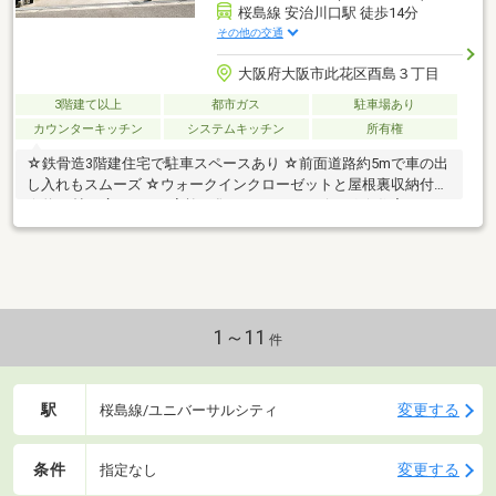
桜島線 安治川口駅 徒歩14分
その他の交通
大阪府大阪市此花区酉島３丁目
3階建て以上
都市ガス
駐車場あり
カウンターキッチン
システムキッチン
所有権
☆鉄骨造3階建住宅で駐車スペースあり ☆前面道路約5mで車の出
し入れもスムーズ ☆ウォークインクローゼットと屋根裏収納付き
☆約16帖の広々LDKで家族が集まりやすいリビング ☆住宅ローン
相談受付中
1～11
件
駅
変更する
桜島線/ユニバーサルシティ
条件
変更する
指定なし