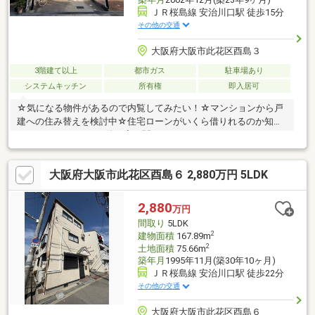
ＪＲ桜島線 安治川口駅 徒歩15分
その他の交通
大阪府大阪市此花区酉島３
3階建て以上
都市ガス
駐車場あり
システムキッチン
所有権
即入居可
☆気になる物件があるので内覧してみたい！☆マンションから戸
建への住み替えを検討中☆住宅ローンがいくら借りれるのか知り
たい…などなど、その他お家に関することでも、そうでないこと
でもお気軽にご相談ください！経験豊富なスタッフがお話お伺い
します！資料をお求めの方はオレンジのマークをクリック！ご相
大阪府大阪市此花区酉島６ 2,880万円 5LDK
談やお急ぎのお客様は【お電話】でお問い合わせください！▼お
問い合わせはこちら▼TEL：0120-194830※SUUMOの予約システ
ム上、ご予約いただいたお時間からご変更のご相談をさせていた
2,880
万円
だく場合がございます。ご了承よろしくお願いいたします
間取り
5LDK
2
建物面積
167.89m
2
土地面積
75.66m
築年月
1995年11月(築30年10ヶ月)
ＪＲ桜島線 安治川口駅 徒歩22分
その他の交通
大阪府大阪市此花区酉島６