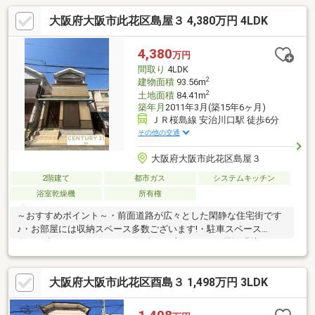
大阪府大阪市此花区島屋３ 4,380万円 4LDK
4,380
万円
間取り
4LDK
2
建物面積
93.56m
2
土地面積
84.41m
築年月
2011年3月(築15年6ヶ月)
ＪＲ桜島線 安治川口駅 徒歩6分
その他の交通
大阪府大阪市此花区島屋３
2階建て
都市ガス
システムキッチン
浴室乾燥機
所有権
～おすすめポイント～・前面道路が広々とした閑静な住宅街です
♪・お部屋には収納スペース多数ございます!・駐車スペース
有！・南西バルコニーにつき陽当たり良好です♪～周辺環境～・マ
ルシゲ 約1200ｍ・ファミリーマート 約430ｍ・セブンイレブ
ン 約400ｍ▼物件のことは勿論、住宅ローン、資金のご相談を
大阪府大阪市此花区酉島３ 1,498万円 3LDK
したいという方も大歓迎です◎▼リフォーム、不動産に関するお
悩み等、なんでもお気軽にお問い合わせください！▼おうち探し
の「最大のコツ」は、まず「見学すること」から初めの一歩を踏