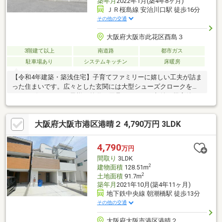
築年月
2022年1月(築4年8ヶ月)
ＪＲ桜島線 安治川口駅 徒歩16分
その他の交通
大阪府大阪市此花区酉島３
3階建て以上
南道路
都市ガス
駐車場あり
システムキッチン
床暖房
【令和4年建築・築浅住宅】子育てファミリーに嬉しい工夫が詰ま
った住まいです。広々とした玄関には大型シューズクロークを備
え、ベビーカーやお子様の外遊び用品もすっきり収納。帰宅後す
ぐに手洗いできる洗面スペースがあり、衛生面にも配慮されてい
ます。約16帖のLDKは家族が自然と集まるゆとりの空間。3ヶ所の
大阪府大阪市港区港晴２ 4,790万円 3LDK
床暖房を備え、冬でも快適にお過ごしいただけます。食器洗浄乾
燥機付きキッチンは忙しい毎日の家事をサポート。ミストサウナ
付き浴室で一日の疲れを癒せます。西側が空地のため陽当たり・
4,790
万円
通風も良好。築浅ならではの美しい室内をぜひご覧ください。◎
間取り
3LDK
災害に強い【太陽光発電システム】搭載のお家♪リスクから身を守
2
建物面積
128.51m
る逞しい備えを
2
土地面積
91.7m
築年月
2021年10月(築4年11ヶ月)
地下鉄中央線 朝潮橋駅 徒歩13分
その他の交通
大阪府大阪市港区港晴２