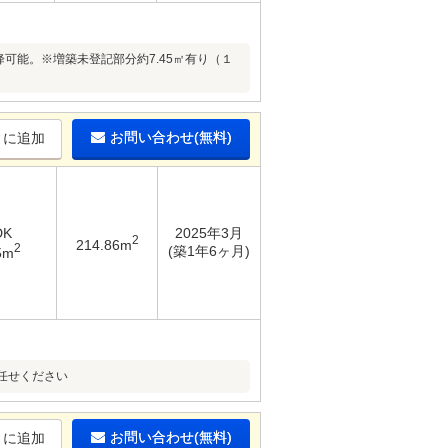
可能。※増築未登記部分約7.45㎡有り（１
お問い合わせ(無料)
りに追加
DK
2025年3月
2
214.86m
2
(築1年6ヶ月)
5m
任せください
お問い合わせ(無料)
りに追加