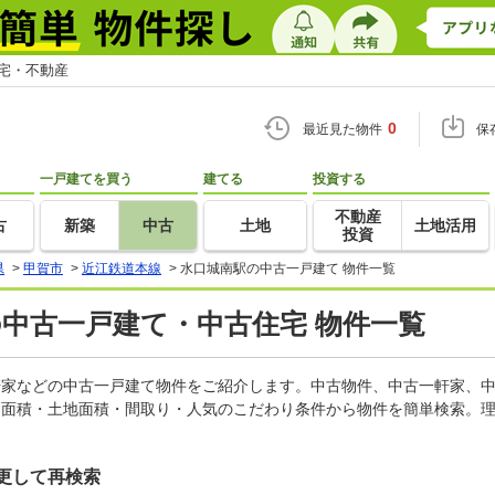
住宅・不動産
0
最近見た物件
保
一戸建てを買う
建てる
投資する
不動産
古
新築
中古
土地
土地活用
投資
県
>
甲賀市
>
近江鉄道本線
>
水口城南駅の中古一戸建て 物件一覧
の中古一戸建て・中古住宅 物件一覧
一軒家などの中古一戸建て物件をご紹介します。中古物件、中古一軒家、
物面積・土地面積・間取り・人気のこだわり条件から物件を簡単検索。理
更して再検索