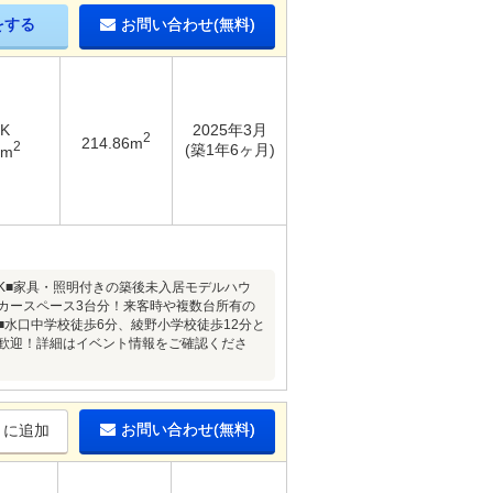
をする
お問い合わせ(無料)
DK
2025年3月
2
214.86m
2
(築1年6ヶ月)
5m
DK■家具・照明付きの築後未入居モデルハウ
カースペース3台分！来客時や複数台所有の
水口中学校徒歩6分、綾野小学校徒歩12分と
歓迎！詳細はイベント情報をご確認くださ
お問い合わせ(無料)
りに追加