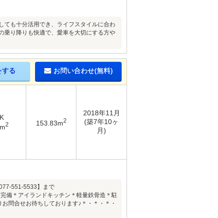
としても十分活用でき、ライフスタイルに合わ
日の乗り降りも快適で、愛車を大切にする方や
をする
お問い合わせ(無料)
2018年11月
K
2
(築7年10ヶ
153.83m
2
9m
月)
551-5533】まで
ム完備＊アイランドキッチン＊軽量鉄骨造＊駐
よりお問合せお待ちしております♪＊・＊・＊・