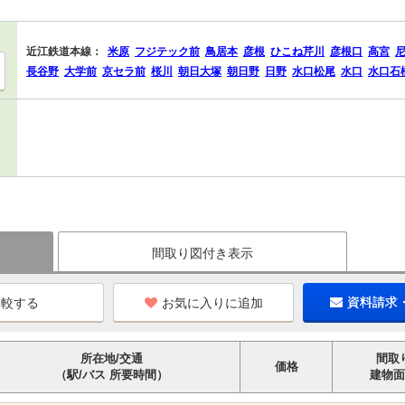
近江鉄道本線：
米原
フジテック前
鳥居本
彦根
ひこね芹川
彦根口
高宮
長谷野
大学前
京セラ前
桜川
朝日大塚
朝日野
日野
水口松尾
水口
水口石
間取り図付き表示
お気に入りに追加
資料請求
所在地/交通
間取
価格
（駅/バス 所要時間）
建物面