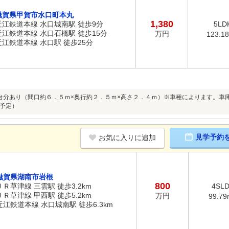
滋賀県甲賀市水口町本丸
1,380
近江鉄道本線 水口城南駅 徒歩9分
5LD
近江鉄道本線 水口石橋駅 徒歩15分
万円
123.1
近江鉄道本線 水口駅 徒歩25分
台分あり（間口約６．５ｍ×奥行約２．５ｍ×高さ２．４ｍ）※車種によります。車
予定）
見学予約
お気に入りに追加
滋賀県湖南市岩根
800
ＪＲ草津線 三雲駅 徒歩3.2km
4SL
ＪＲ草津線 甲西駅 徒歩5.2km
万円
99.79
近江鉄道本線 水口城南駅 徒歩6.3km