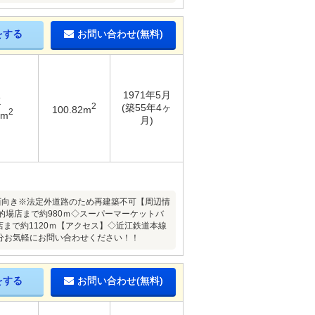
をする
お問い合わせ(無料)
1971年5月
K
2
(築55年4ヶ
100.82m
2
1m
月)
南西向き※法定外道路のため再建築不可【周辺情
的場店まで約980ｍ◇スーパーマーケットバ
店まで約1120ｍ【アクセス】◇近江鉄道本線
5分お気軽にお問い合わせください！！
をする
お問い合わせ(無料)