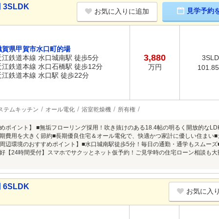
3SLDK
見学予約
お気に入りに追加
滋賀県甲賀市水口町的場
3,880
近江鉄道本線 水口城南駅 徒歩5分
3SL
近江鉄道本線 水口石橋駅 徒歩12分
万円
101.8
近江鉄道本線 水口駅 徒歩22分
ステムキッチン
オール電化
浴室乾燥機
所有権
めポイント】 ■無垢フローリング採用！吹き抜けのある18.4帖の明るく開放的なL
期費用を大きく節約■長期優良住宅＆オール電化で、快適かつ家計に優しい住まい■
周辺環境のおすすめポイント】■水口城南駅徒歩5分！毎日の通勤・通学もスムーズ■
好【24時間受付】スマホでサクッとネット仮予約！ご見学時の住宅ローン相談も大
6SLDK
お気に入