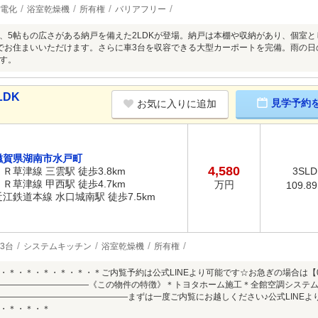
電化
浴室乾燥機
所有権
バリアフリー
、5帖もの広さがある納戸を備えた2LDKが登場。納戸は本棚や収納があり、個室
覚でお住まいいただけます。さらに車3台を収容できる大型カーポートを完備。雨の
す。
LDK
見学予約
お気に入りに追加
滋賀県湖南市水戸町
4,580
ＪＲ草津線 三雲駅 徒歩3.8km
3SLD
ＪＲ草津線 甲西駅 徒歩4.7km
万円
109.8
近江鉄道本線 水口城南駅 徒歩7.5km
3台
システムキッチン
浴室乾燥機
所有権
＊・＊・＊・＊・＊・＊ご内覧予約は公式LINEより可能です☆お急ぎの場合は【077-
―――――――――――《この物件の特徴》＊トヨタホーム施工＊全館空調システ
――――――――――――――――まずは一度ご内覧にお越しください♪公式LINE
・＊・＊・＊