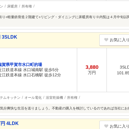
ン
床暖房
所有権
有り○軽量鉄骨造２階建て○リビング・ダイニングに床暖房有り※内覧は４月中旬以降
3SLDK
お気に入
滋賀県甲賀市水口町的場
3,880
3SL
近江鉄道本線 水口城南駅 徒歩5分
万円
101.8
近江鉄道本線 水口石橋駅 徒歩12分
テムキッチン
オール電化
浴室乾燥機
所有権
気分爽快な生活を送りましょう。不動産の購入を検討しているのであれば当社にお
円 4LDK
お気に入