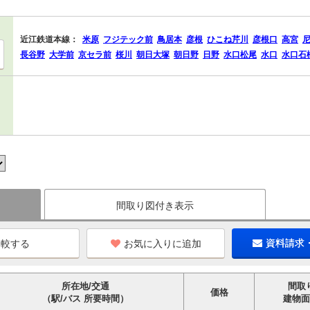
近江鉄道本線：
米原
フジテック前
鳥居本
彦根
ひこね芹川
彦根口
高宮
長谷野
大学前
京セラ前
桜川
朝日大塚
朝日野
日野
水口松尾
水口
水口石
間取り図付き表示
お気に入りに追加
資料請求
所在地/交通
間取
価格
（駅/バス 所要時間）
建物面