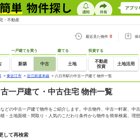
住宅・不動産
0
最近見た物件
保
一戸建てを買う
建てる
投資する
不動産
古
新築
中古
土地
土地活用
投資
県
>
東近江市
>
近江鉄道本線
>
八日市駅の中古一戸建て 物件一覧
中古一戸建て・中古住宅 物件一覧
軒家などの中古一戸建て物件をご紹介します。中古物件、中古一軒家、中
面積・土地面積・間取り・人気のこだわり条件から物件を簡単検索。理想
更して再検索