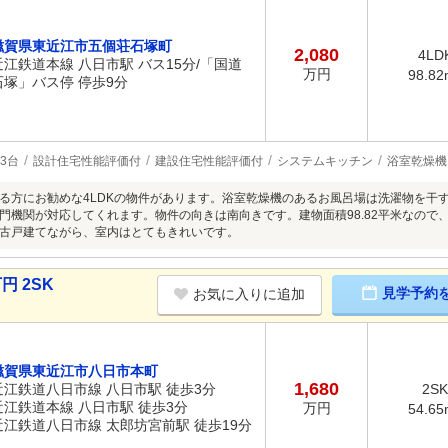
滋賀県東近江市五個荘石塚町
2,080
4LD
近江鉄道本線 八日市駅 バス15分/「国道
万円
98.82
石塚」バス停 停歩9分
3台
設計住宅性能評価付
建設住宅性能評価付
システムキッチン
浴室乾燥機
る方にお勧めな4LDKの物件があります。浴室乾燥機のあるお風呂場は洗濯物を干
門機関が対応してくれます。物件の向きは南向きです。建物面積98.82平米なので
古戸建てながら、室内はとてもきれいです。
円 2SK
見学予約
お気に入りに追加
滋賀県東近江市八日市本町
1,680
近江鉄道八日市線 八日市駅 徒歩3分
2SK
近江鉄道本線 八日市駅 徒歩3分
万円
54.65
近江鉄道八日市線 太郎坊宮前駅 徒歩19分