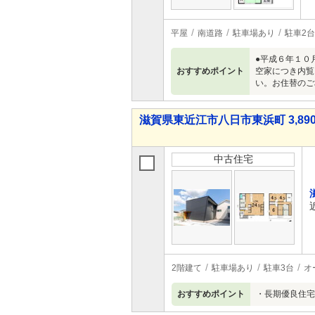
平屋
南道路
駐車場あり
駐車2台
●平成６年１０
おすすめポイント
空家につき内覧
い。お住替のご
滋賀県東近江市八日市東浜町 3,890
中古住宅
2階建て
駐車場あり
駐車3台
オ
おすすめポイント
・長期優良住宅