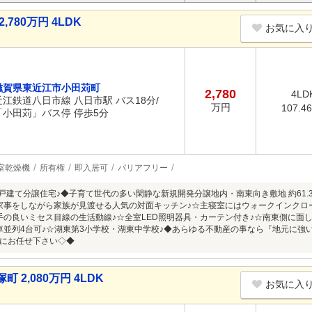
780万円 4LDK
お気に入
滋賀県東近江市小田苅町
2,780
4LD
近江鉄道八日市線 八日市駅 バス18分/
万円
107.4
「小田苅」バス停 停歩5分
室乾燥機
所有権
即入居可
バリアフリー
入居戸建て分譲住宅♪◆子育て世代の多い閑静な新規開発分譲地内・南東向き敷地 約61
K♪☆家事をしながら家族が見渡せる人気の対面キッチン♪☆主寝室にはウォークインク
手の良いミセス目線の生活動線♪☆全室LED照明器具・カーテン付き♪☆南東側に面
車並列4台可♪☆湖東第3小学校・湖東中学校♪◆あらゆる不動産の事なら『地元に強
にお任せ下さい◇◆
2,080万円 4LDK
お気に入