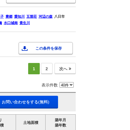
尼子
豊郷
愛知川
五箇荘
河辺の森
八日市
橋
水口城南
貴生川
この条件を保存
1
2
次へ
表示件数
・お問い合わせをする(無料)
り
築年月
土地面積
積
築年数