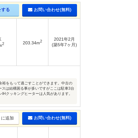
をする
お問い合わせ(無料)
K
2021年2月
2
203.34m
2
(築5年7ヶ月)
m
余裕をもって過ごすことができます。中古の
ースは結構困る事が多いですがここは駐車3台
IHクッキングヒーターは人気があります。
お問い合わせ(無料)
りに追加