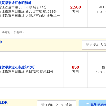
滋賀県東近江市昭和町
2,580
近江鉄道本線 八日市駅 徒歩14分
4LD
近江鉄道八日市線 新八日市駅 徒歩11分
万円
110.9
近江鉄道八日市線 太郎坊宮前駅 徒歩11分
ール電化
所有権
他
お気に入
850
他
滋賀県東近江市建部北町
近江鉄道八日市線 八日市駅 徒歩22分
万円
148.8
LDK
見学予約
お気に入りに追加