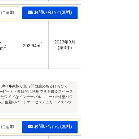
お問い合わせ(無料)
りに追加
K
2023年9月
2
202.94m
2
(築3年)
6m
.38坪♪◆家族が集う開放感のあるひろびろ
ローゼット・多目的に利用できる書斎スペース
したワイドなインナーバルコニー♪☆外壁パワ
い』信頼のパートナーセンチュリー２１ハウ
お問い合わせ(無料)
りに追加