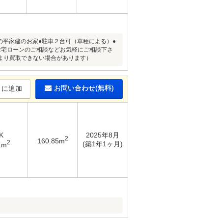
の平家建のお家●駐車２台可（車種による）●
住宅ローンのご相談などお気軽にご相談下さ
より買取できない場合があります）
お問い合わせ(無料)
りに追加
K
2025年8月
2
160.85m
2
(築1年1ヶ月)
1m