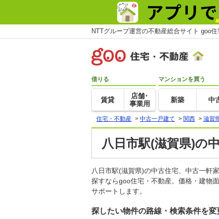
NTTグループ運営の不動産総合サイト goo
借りる
マンションを買う
店舗･
賃貸
新築
中
事業用
住宅・不動産
>
中古一戸建て
>
関西
>
滋賀
八日市駅(滋賀県)の
八日市駅(滋賀県)の中古住宅、中古一
探すならgoo住宅・不動産。価格・建物
サポートします。
探したい物件の路線・検索条件を変