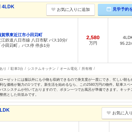
4LDK
見学予約
お気に入りに追加
滋賀県東近江市小田苅町
2,580
4LD
近江鉄道八日市線 八日市駅 バス10分/
万円
95.22
「小田苅町」バス停 停歩1分
あり
駐車3台
システムキッチン
オール電化
所有権
ローゼットには服以外にも小物も収納できるので身支度が一度にでき、忙しい朝も
利な価格が魅力の1つです。新生活を始めるなら、この2580万円の物件。駐車スペ
バスシステムが付いておりますので、ボタン一つでお風呂が準備できます。キッチン
整然とした街並みです。
LDK
お気に入