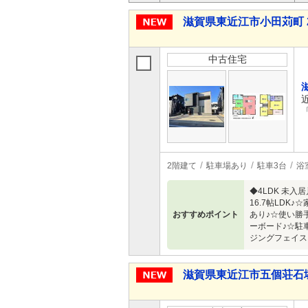
滋賀県東近江市小田苅町 2,
中古住宅
2階建て
駐車場あり
駐車3台
浴
◆4LDK 未
16.7帖LD
おすすめポイント
あり♪☆使い勝
ーボード♪☆駐
ジングフェイス
滋賀県東近江市五個荘石塚町 