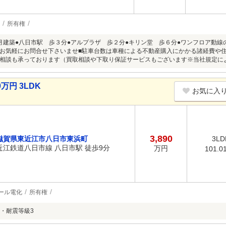
所有権
月建築●八日市駅 歩３分●アルプラザ 歩２分●キリン堂 歩６分●ワンフロア動線
お気軽にお問合せ下さいませ■駐車台数は車種による不動産購入にかかる諸経費や
相談も承っております（買取相談や下取り保証サービスもございます※当社規定に
万円 3LDK
お気に入
3,890
滋賀県東近江市八日市東浜町
3LD
近江鉄道八日市線 八日市駅 徒歩9分
万円
101.0
ール電化
所有権
・耐震等級3