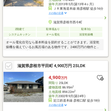
築年月
2013年5月(築13年4ヶ月)
ＪＲ東海道本線 南彦根駅 徒歩16分
その他の交通
滋賀県彦根市西今町
2階建て
駐車場あり
駐車3台
システムキッチン
オール電化
浴室乾燥機
オール電化住宅なら基本料金を節約することができます。浴室乾
燥機を備えているお風呂場のある物件です。2480万円の物件とな
っており、経済面でも魅力的です。ウッドデッキが付いていま
す。室内の環境も良好な、住みよい中古の戸建て物件となってお
ります。建物面積は92.74㎡となっており広々とした空間で生活す
滋賀県彦根市平田町 4,900万円 2SLDK
ることができます。3SLDKは収納にも余裕あり、快適な生活がお
くれます。
4,900
万円
間取り
2SLDK
2
建物面積
86.95m
2
土地面積
894.22m
築年月
2002年9月(築24年)
近江鉄道本線 彦根口駅 徒歩18分
その他の交通