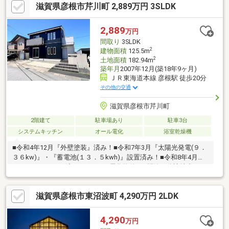
滋賀県彦根市芹川町 2,889万円 3SLDK
2,889
万円
間取り
3SLDK
2
建物面積
125.5m
2
土地面積
182.94m
築年月
2007年12月(築18年9ヶ月)
ＪＲ東海道本線 彦根駅 徒歩20分
その他の交通
滋賀県彦根市芹川町
2階建て
駐車場あり
駐車3台
システムキッチン
オール電化
浴室乾燥機
■令和4年12月『外壁塗装』済み！■令和7年3月『太陽光発電(９．
３６kw)』・『蓄電池(１３．５kwh)』設置済み！■令和8年4月ハ
ウスクリーニング済み！■オール電化物件！■閑静な分譲地内！■
前面道路広々約6ｍ、駐車スペースも広々のため、日々の駐車も来
客用スぺースも安心！■水回り設備は充実の快適装備！■LDK23帖
滋賀県彦根市東沼波町 4,290万円 2LDK
の対面キッチン！さらにキッチン・ダイニングには充実の収納ス
ペースあり！ゆとりのある間取り設計◎■小学校徒歩10分以内、
保育園徒歩5分以内で子育ても安心！■フタバヤ彦根東店など徒歩
4,290
万円
10分圏内に商業施設が揃う利便性◎の立地！■家族が安心して暮