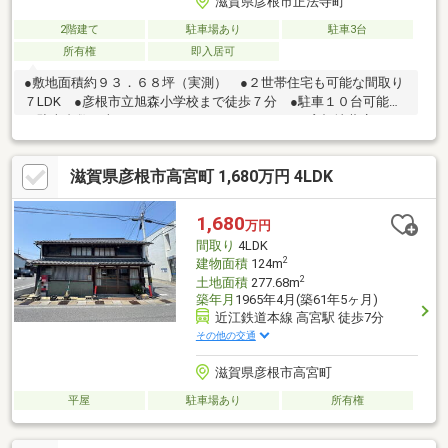
滋賀県彦根市正法寺町
2階建て
駐車場あり
駐車3台
所有権
即入居可
●敷地面積約９３．６８坪（実測） ●２世帯住宅も可能な間取り
７LDK ●彦根市立旭森小学校まで徒歩７分 ●駐車１０台可能
（駐車台数は車種による。） ●フレンドマート 彦根地蔵店まで
徒歩５分■駐車１０台可能（駐車台数は車種による。） ■公簿面
積計３３７．１７㎡を売主にて分筆し、実測面積約３０９．７㎡
滋賀県彦根市高宮町 1,680万円 4LDK
が売買対象となります。■設備：公営水道、汚水-個別浄化槽、雑
排水-個別浄化槽
1,680
万円
間取り
4LDK
2
建物面積
124m
2
土地面積
277.68m
築年月
1965年4月(築61年5ヶ月)
近江鉄道本線 高宮駅 徒歩7分
その他の交通
滋賀県彦根市高宮町
平屋
駐車場あり
所有権