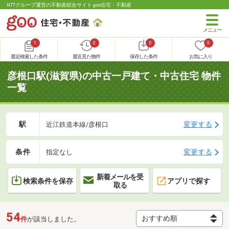
NTTグループ運営の不動産総合サイト goo住宅・不動産
1
0
0
0
最近検索した条件
最近見た物件
保存した条件
お気に入り
彦根口駅(滋賀県)の中古一戸建て・中古住宅 物件
一覧
駅
変更する
近江鉄道本線/彦根口
条件
変更する
指定なし
新着メールを受
検索条件を保存
アプリで探す
取る
54
件
が該当しました。