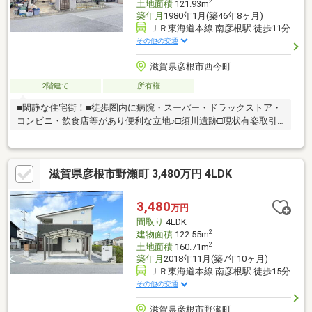
2
土地面積
121.93m
築年月
1980年1月(築46年8ヶ月)
ＪＲ東海道本線 南彦根駅 徒歩11分
その他の交通
滋賀県彦根市西今町
2階建て
所有権
■閑静な住宅街！■徒歩圏内に病院・スーパー・ドラックストア・
コンビニ・飲食店等があり便利な立地♪□須川遺跡□現状有姿取引□
敷地内に下水マスあり。未接続□個別プロパン。前面道路に大阪
ガスの本管あり。※古家付の土地でもご検討下さい。■頭金0円で
も購入可能！※審査内容によって変動します。
滋賀県彦根市野瀬町 3,480万円 4LDK
3,480
万円
間取り
4LDK
2
建物面積
122.55m
2
土地面積
160.71m
築年月
2018年11月(築7年10ヶ月)
ＪＲ東海道本線 南彦根駅 徒歩15分
その他の交通
滋賀県彦根市野瀬町