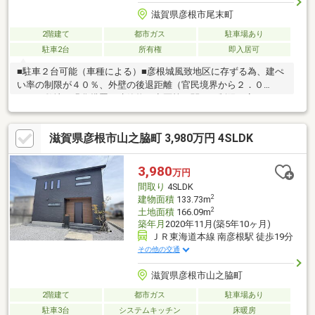
滋賀県彦根市尾末町
2階建て
都市ガス
駐車場あり
駐車2台
所有権
即入居可
■駐車２台可能（車種による）■彦根城風致地区に存ずる為、建ぺ
い率の制限が４０％、外壁の後退距離（官民境界から２．０
ｍ）、敷地の緑化措置、建築物の意匠等に関する制限が定められ
ています。■空家につき内覧可能です■リフォーム済／◎平成２３
年４月：【１階西側和室】建具貼替、畳入替、【LDK】クロス貼
滋賀県彦根市山之脇町 3,980万円 4SLDK
替、【トイレ】改修、【１階東側和室】畳入替、キッチン撤去、
【２階洋室】２室クローゼット宅へ改造、建具更新、クロス貼
替、◎平成１９年１月：複層ガラス化、【浴室・洗面室】リフォ
3,980
万円
ーム、◎平成１６年６月：屋根葺替、外壁塗装、駐車場拡張、カ
間取り
4SLDK
ーポート設置、白蟻予防工事、◎平成１１年１０月：オール電化
2
建物面積
133.73m
2
土地面積
166.09m
築年月
2020年11月(築5年10ヶ月)
ＪＲ東海道本線 南彦根駅 徒歩19分
その他の交通
滋賀県彦根市山之脇町
2階建て
都市ガス
駐車場あり
駐車3台
システムキッチン
床暖房