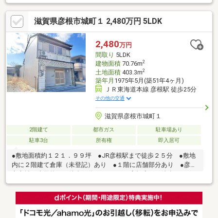
る。） ■設備：電気、側溝、公営水道、汚水-本下水、雑排水-本
下水、追焚機能、温水洗浄便座、ＩＨクッキングヒータ、カウン
滋賀県彦根市城町１ 2,480万円 5LDK
ターキッチン、システムキッチン、床下収納、給湯、照明器具、
オール電化、ウッドデッキ、庭
2,480
万円
間取り
5LDK
2
建物面積
70.76m
2
土地面積
403.3m
築年月
1975年5月(築51年4ヶ月)
ＪＲ東海道本線 彦根駅 徒歩25分
その他の交通
滋賀県彦根市城町１
2階建て
都市ガス
駐車場あり
駐車3台
所有権
即入居可
●敷地面積約１２１．９９坪 ●JR彦根駅まで徒歩２５分 ●敷地
内に２階建て倉庫（未登記）あり ●１階に店舗部分あり ●彦根
市立城西小学校まで徒歩５分 ●ベイシア彦根店まで徒歩１０
分 ■付属建物あり：①居宅 木造瓦葺平屋建て １２５．１９
㎡ ②居宅 木造瓦葺平屋建て ４３．４８㎡（付属建物 １
０．５３㎡、１．８㎡） ■未登記の２階建て倉庫あり ■カース
ペース１４台分有り（約5.0ｍ×約34.6ｍ）（車種によります。車