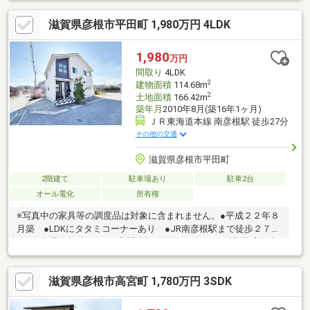
滋賀県彦根市平田町 1,980万円 4LDK
1,980
万円
間取り
4LDK
2
建物面積
114.68m
2
土地面積
166.42m
築年月
2010年8月(築16年1ヶ月)
ＪＲ東海道本線 南彦根駅 徒歩27分
その他の交通
滋賀県彦根市平田町
2階建て
駐車場あり
駐車2台
オール電化
所有権
※写真中の家具等の調度品は対象に含まれません。●平成２２年８
月築 ●LDKにタタミコーナーあり ●JR南彦根駅まで徒歩２７
分 ●小屋裏収納あり ●玄関上部に吹抜あり ●スギ薬局 彦根中
央店まで徒歩３分 ●令和８年２月頃：エコキュート交換済■駐車
２台可能（駐車台数は車種による。）■建物の延床面積に自転車
滋賀県彦根市高宮町 1,780万円 3SDK
置き場の面積が含まれている可能性があります。■設備：電気、
公営水道、汚水-本下水、雑排水-本下水、ＩＨクッキングヒー
タ、オール電化、モニタ付インターホン