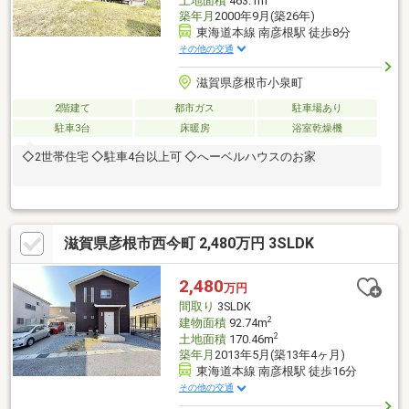
土地面積
463.1m
築年月
2000年9月(築26年)
東海道本線 南彦根駅 徒歩8分
その他の交通
滋賀県彦根市小泉町
2階建て
都市ガス
駐車場あり
駐車3台
床暖房
浴室乾燥機
◇2世帯住宅 ◇駐車4台以上可 ◇へーベルハウスのお家
滋賀県彦根市西今町 2,480万円 3SLDK
2,480
万円
間取り
3SLDK
2
建物面積
92.74m
2
土地面積
170.46m
築年月
2013年5月(築13年4ヶ月)
東海道本線 南彦根駅 徒歩16分
その他の交通