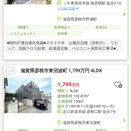
ＪＲ東海道本線 南彦根駅 徒歩21分
その他の交通
滋賀県彦根市野瀬町
2階建て
駐車場あり
駐車2台
システムキッチン
所有権
■契約不適合責任免責■２０２５年 お風呂交換（浴乾付）、リビ
ング、洗面クロス貼替、給湯器交換、バルコニー床防水工事済■
倉庫付■告知事項あり■全居室6帖（洋室2部屋・和室2部屋）■全室
収納付きで生活スペーススッキリ！■全室2面採光で風通しの良い
間取り■スーパーやドラッグストアも徒歩圏内！ 周辺環境充実
滋賀県彦根市東沼波町 1,799万円 4LDK
の立地です！！■城南小学校/彦根南中学校
1,799
万円
間取り
4LDK
2
建物面積
102.87m
2
土地面積
150m
築年月
1991年11月(築34年10ヶ月)
近江鉄道本線 彦根口駅 徒歩7分
滋賀県彦根市東沼波町
2階建て
駐車場あり
駐車2台