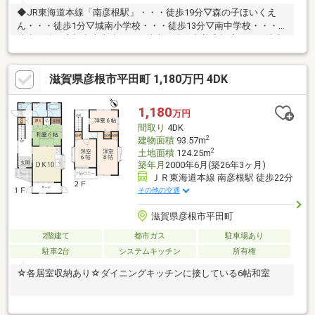
◆JR東海道本線「南彦根駅」・・・徒歩19分▽森の子ほいくえ
ん・・・徒歩1分▽城南小学校・・・徒歩13分▽南中学校・・・
徒歩16分▼彦根中央病院・・・徒歩12分▼丸善彦根店・・・徒歩
16分■匠工房水口店■どんな些細なご相談でも専門のスタッフが親
身になってお受けいします。皆様からのご連絡・ご相談心よりお
滋賀県彦根市平田町 1,180万円 4DK
待ちしております。相続相談・不動産売買相談・建替相談、さま
ざまなお悩みを持っている方、是非お気軽にお問い合わせくださ
い！
1,180
万円
間取り
4DK
2
建物面積
93.57m
2
土地面積
124.25m
築年月
2000年6月(築26年3ヶ月)
ＪＲ東海道本線 南彦根駅 徒歩22分
その他の交通
滋賀県彦根市平田町
2階建て
都市ガス
駐車場あり
駐車2台
システムキッチン
所有権
☆各居室収納あり☆ダイニングキッチンに接している6帖和室