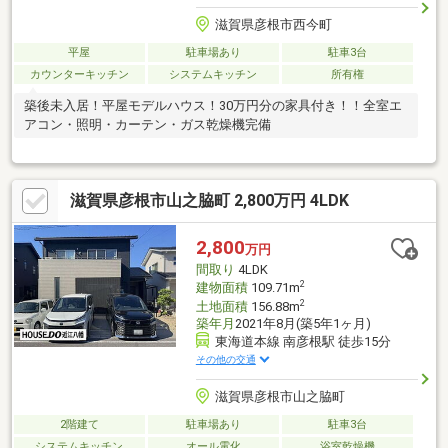
滋賀県彦根市西今町
平屋
駐車場あり
駐車3台
カウンターキッチン
システムキッチン
所有権
築後未入居！平屋モデルハウス！30万円分の家具付き！！全室エ
アコン・照明・カーテン・ガス乾燥機完備
滋賀県彦根市山之脇町 2,800万円 4LDK
2,800
万円
間取り
4LDK
2
建物面積
109.71m
2
土地面積
156.88m
築年月
2021年8月(築5年1ヶ月)
東海道本線 南彦根駅 徒歩15分
その他の交通
滋賀県彦根市山之脇町
2階建て
駐車場あり
駐車3台
システムキッチン
オール電化
浴室乾燥機