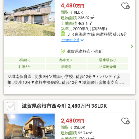
す。
4,480
万円
間取り
9LDK
2
建物面積
236.02m
2
土地面積
463.1m
築年月
2000年9月(築26年)
ＪＲ東海道本線 南彦根駅 徒歩8分
その他の交通
滋賀県彦根市小泉町
2階建て
都市ガス
駐車場あり
駐車3台
床暖房
浴室乾燥機
▽城南保育園…徒歩9分▽城南小学校…徒歩12分▼ビバシティ彦
根…徒歩10分▼彦根中央病院…徒歩12分▼滋賀銀行彦根南支店…徒
歩9分
滋賀県彦根市西今町 2,480万円 3SLDK
2,480
万円
間取り
3SLDK
2
建物面積
92.74m
2
土地面積
170.46m