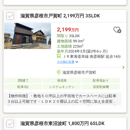
り住宅ローン減税が適用されます。・雨漏り、構造上主要な部分
の欠陥や・腐食、給排水管の故障や漏水についてお引渡しより２
滋賀県彦根市戸賀町 2,199万円 3SLDK
年間保証・シロアリ防除工事施工後5年間保証・お客様に合わせた
ローンの組み方や金融機関をご提案。住宅ローンが初めての方で
もお気軽にご相談ください【周辺施設】・旭森小学校400ｍ（徒
2,199
万円
歩5分）・東中学校800ｍ（徒歩10分/自転車4分）・フレンドマー
間取り
3SLDK
ト
2
建物面積
99.3m
2
土地面積
225m
築年月
2024年3月(築2年6ヶ月)
ＪＲ東海道本線 南彦根駅 徒歩14分
その他の交通
滋賀県彦根市戸賀町
2階建て
南道路
駐車場あり
駐車3台
システムキッチン
浴室乾燥機
【物件特徴】・敷地５０坪以上の平坦地でカースペースには駐車
３台以上可能です・ＬＤＫ２０畳以上の広々空間に加え全居室６
畳以上のゆとりある３ＬＤＫ・家計の見直しに重宝するオール電
化仕様で初々しさが残る築１年以内の建物・ウォークインクロー
ゼットや屋根裏収納に納戸など多彩な収納を完備【周辺環境】・
滋賀県彦根市東沼波町 1,800万円 6SLDK
毎日のお買い物に便利なフレンドマート彦根小泉店へ徒歩3分の近
さが魅力です・彦根市立城南小学校も徒歩９分のロケーションで