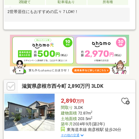
2階建て
駐車場あり
所有権
2世帯居住にもおすすめの広々７LDK!！
滋賀県彦根市西今町 2,890万円 3LDK
2,890
万円
間取り
3LDK
2
建物面積
72.87m
2
土地面積
203.5m
築年月
2024年9月(築2年)
東海道本線 南彦根駅 徒歩26分
その他の交通