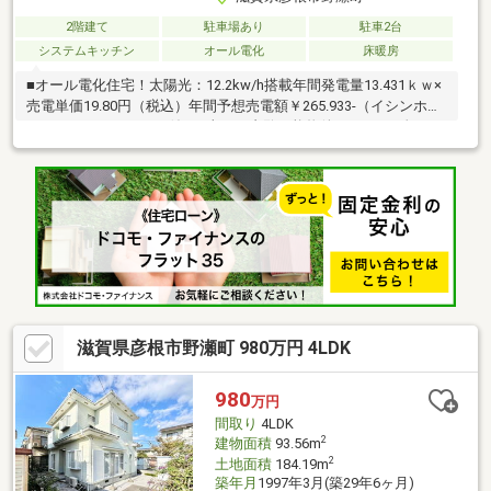
2階建て
駐車場あり
駐車2台
システムキッチン
オール電化
床暖房
■オール電化住宅！太陽光：12.2kw/h搭載年間発電量13.431ｋｗ×
売電単価19.80円（税込）年間予想売電額￥265.933-（イシンホー
ムのシミュレーション値）■当日ご内覧可能物件です！■頭金0円
でも購入可能！※審査内容によって変動します。■家事動線の良い
間取り浴室～洗面所～WIC～サンルームを一直線に配置！家事の
負担軽減と時短に◎■家族とのコミュニケーションがとりやすい
動線を導くリビング階段■広々とした小屋裏収納普段使用しない
季節の物や大きな物の収納に便利です！2面採光で風通しも◎■イ
シンホーム施工
滋賀県彦根市野瀬町 980万円 4LDK
980
万円
間取り
4LDK
2
建物面積
93.56m
2
土地面積
184.19m
築年月
1997年3月(築29年6ヶ月)