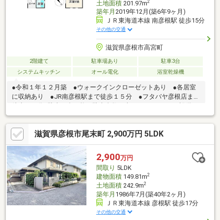
2
土地面積
201.97m
築年月
2019年12月(築6年9ヶ月)
ＪＲ東海道本線 南彦根駅 徒歩15分
その他の交通
滋賀県彦根市高宮町
2階建て
駐車場あり
駐車3台
システムキッチン
オール電化
浴室乾燥機
●令和１年１２月築 ●ウォークインクローゼットあり ●各居室
に収納あり ●JR南彦根駅まで徒歩１５分 ●フタバヤ彦根店まで
徒歩１０分■駐車４台可能（駐車台数は車種による。） ■設備：
電気、側溝、公営水道、汚水-本下水、雑排水-本下水、浴室乾燥
機、温水洗浄便座、トイレ２ヶ所、ＩＨクッキングヒータ、カウ
滋賀県彦根市尾末町 2,900万円 5LDK
ンターキッチン、システムキッチン、床下収納、Ｗクロゼット、
シャッター雨戸、オール電化、エアコン、ルーフバルコニー
2,900
万円
間取り
5LDK
2
建物面積
149.81m
2
土地面積
242.9m
築年月
1986年7月(築40年2ヶ月)
ＪＲ東海道本線 彦根駅 徒歩17分
その他の交通