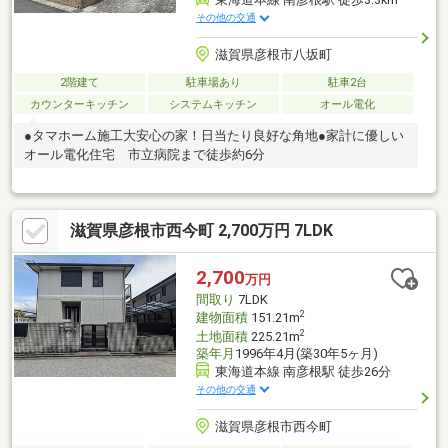
その他の交通
滋賀県彦根市八坂町
2階建て
駐車場あり
駐車2台
カウンターキッチン
システムキッチン
オール電化
●タマホーム施工大安心の家！日当たり良好な角地●家計に優しい
オール電化住宅 市立病院まで徒歩約6分
滋賀県彦根市西今町 2,700万円 7LDK
2,700
万円
間取り
7LDK
2
建物面積
151.21m
2
土地面積
225.21m
築年月
1996年4月(築30年5ヶ月)
東海道本線 南彦根駅 徒歩26分
その他の交通
滋賀県彦根市西今町