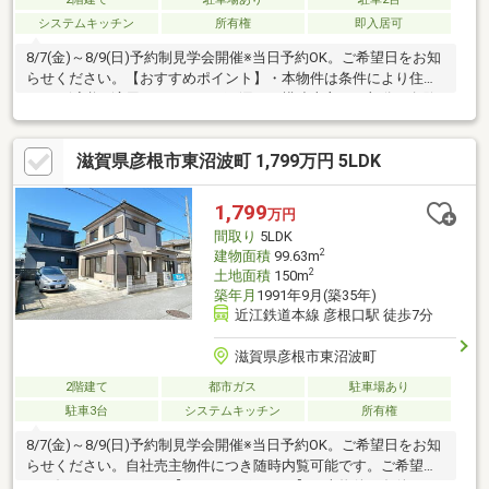
システムキッチン
所有権
即入居可
8/7(金)～8/9(日)予約制見学会開催※当日予約OK。ご希望日をお知
らせください。【おすすめポイント】・本物件は条件により住宅
ローン減税が適用されます。・雨漏り、構造上主要な部分の欠陥
や・腐食、給排水管の故障や漏水についてお引渡しより２年間保
証・シロアリ防除工事施工後5年間保証・お客様に合わせたローン
滋賀県彦根市東沼波町 1,799万円 5LDK
の組み方や金融機関をご提案。住宅ローンが初めての方でもお気
軽にご相談ください【周辺施設】・彦根市旭森小学校400ｍ（徒
歩5分）・彦根市東中学校800ｍ（徒歩10分/自転車4分）・フレン
1,799
万円
間取り
5LDK
2
建物面積
99.63m
2
土地面積
150m
築年月
1991年9月(築35年)
近江鉄道本線 彦根口駅 徒歩7分
滋賀県彦根市東沼波町
2階建て
都市ガス
駐車場あり
駐車3台
システムキッチン
所有権
8/7(金)～8/9(日)予約制見学会開催※当日予約OK。ご希望日をお知
らせください。自社売主物件につき随時内覧可能です。ご希望日
をお知らせください。【おすすめポイント】・本物件は条件によ