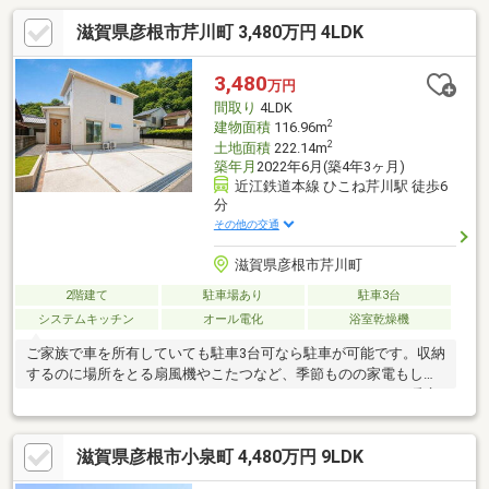
滋賀県彦根市芹川町 3,480万円 4LDK
3,480
万円
間取り
4LDK
2
建物面積
116.96m
2
土地面積
222.14m
築年月
2022年6月(築4年3ヶ月)
近江鉄道本線 ひこね芹川駅 徒歩6
分
その他の交通
滋賀県彦根市芹川町
2階建て
駐車場あり
駐車3台
システムキッチン
オール電化
浴室乾燥機
ご家族で車を所有していても駐車3台可なら駐車が可能です。収納
するのに場所をとる扇風機やこたつなど、季節ものの家電もしま
うことができるウォークインクローゼットがついています。暖房
機能を使えば寒い時期の室温差を抑えてヒートショックを防げ
る、浴室乾燥機付きの物件です。築5年以内のまだまだ新しい物件
滋賀県彦根市小泉町 4,480万円 9LDK
です。解放感溢れる4LDKの物件はこちらです。来訪者をモニター
で確認できるTVインターホン付きです。駅から徒歩6分の物件で