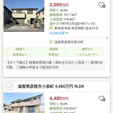
2,000
万円
間取り
4LDK
2
建物面積
131.15m
2
土地面積
178.4m
築年月
1997年2月(築29年7ヶ月)
東海道本線 南彦根駅 徒歩21分
その他の交通
滋賀県彦根市西今町
2階建て
南道路
都市ガス
駐車場あり
駐車3台
システムキッチン
【ダイワ施工】軽量鉄骨造の家！南向き日当たり良好！〇駐車3台
可能 〇城南小学校まで徒歩約12分
滋賀県彦根市小泉町 4,480万円 9LDK
4,480
万円
間取り
9LDK
2
建物面積
236.02m
2