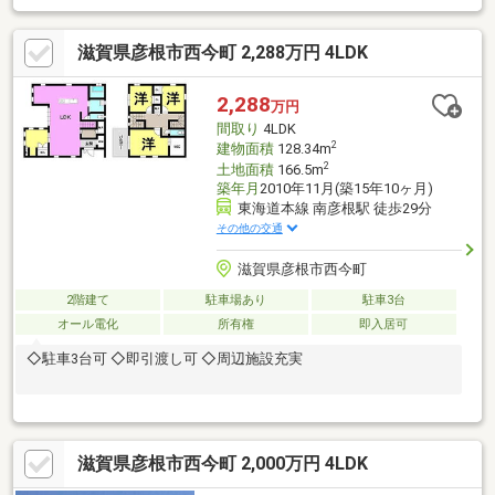
滋賀県彦根市西今町 2,288万円 4LDK
2,288
万円
間取り
4LDK
2
建物面積
128.34m
2
土地面積
166.5m
築年月
2010年11月(築15年10ヶ月)
東海道本線 南彦根駅 徒歩29分
その他の交通
滋賀県彦根市西今町
2階建て
駐車場あり
駐車3台
オール電化
所有権
即入居可
◇駐車3台可 ◇即引渡し可 ◇周辺施設充実
滋賀県彦根市西今町 2,000万円 4LDK