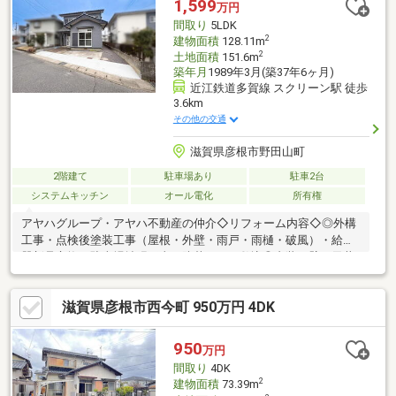
1,599
万円
間取り
5LDK
2
建物面積
128.11m
2
土地面積
151.6m
築年月
1989年3月(築37年6ヶ月)
近江鉄道多賀線 スクリーン駅 徒歩
3.6km
その他の交通
滋賀県彦根市野田山町
2階建て
駐車場あり
駐車2台
システムキッチン
オール電化
所有権
アヤハグループ・アヤハ不動産の仲介◇リフォーム内容◇◎外構
工事・点検後塗装工事（屋根・外壁・雨戸・雨樋・破風）・給湯
器新品交換・駐車場拡張工事・防草シート敷込◎内装・壁・天井
クロス貼替/・1階床フロアタイル仕上げ・2階床フロアタイル仕上
げ/・洗面化粧台 新品交換・トイレ新品交換/照明器具 全交
滋賀県彦根市西今町 950万円 4DK
換・畳表替え/ハウスクリーニング・キッチン、ユニットバス、ト
イレ、建具類、シューズBOX、給湯リモコン、新品交換・ハウス
クリーニニング/シロアリ防蟻工事（5年保証付き） 等
950
万円
間取り
4DK
2
建物面積
73.39m