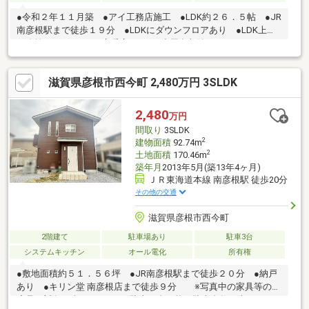
●令和２年１１月築 ●アイ工務店施工 ●LDK約２６．５帖 ●JR
南彦根駅まで徒歩１９分 ●LDKにダウンフロアあり ●LDK上部
に吹抜あり ●LDKに床暖房あり ●小屋裏収納、ロフトあり ●
パントリーあり ●納戸あり ■駐車３台可能（駐車台数は車種に
よる。） ■敷地内に電柱、支線あり
滋賀県彦根市西今町 2,480万円 3SLDK
2,480
万円
間取り
3SLDK
2
建物面積
92.74m
2
土地面積
170.46m
築年月
2013年5月(築13年4ヶ月)
ＪＲ東海道本線 南彦根駅 徒歩20分
その他の交通
滋賀県彦根市西今町
2階建て
駐車場あり
駐車3台
システムキッチン
オール電化
所有権
●敷地面積約５１．５６坪 ●JR南彦根駅まで徒歩２０分 ●納戸
あり ●キリン堂 南彦根店まで徒歩９分 ※写真中の家具等の調
度品は対象に含まれません■駐車３台可能（駐車台数は車種によ