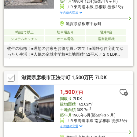
築年月
1990年12月(築35年9ヶ月)
ＪＲ東海道本線 彦根駅 徒歩35分
その他の交通
滋賀県彦根市中藪町
3階建て以上
駐車場あり
駐車3台
システムキッチン
オール電化
浴室乾燥機
物件の特徴！■理想のお家をお得な買い方で！■閑静な住宅街でゆ
ったり生活！■人気の金城小学校■土地面積152平米／２０LDK
広々空間／駐車３台台可能／全居室6帖以上／当日案内可能です！
■お忙しいお客様はオンライン案内も可能■送迎でも大歓迎！夜の
ご内覧も可能です。■オーダーメイドの資金シミュレーション無
滋賀県彦根市正法寺町 1,500万円 7LDK
料！住宅ローン相談無料！～弊社が選ばれる理由～１．住宅ロー
ンアドバイザー＆ファイナンシャルプランナー在籍のため、ロー
ンや将来に不安な方でも安心２．購入専門のチームで対応するた
1,500
万円
め、建物や地域に不安な方でも安心３．買い替え等も対応できる
間取り
7LDK
売却専門チームも完備
2
建物面積
162.02m
2
土地面積
309.7m
築年月
1966年6月(築60年3ヶ月)
ＪＲ東海道本線 南彦根駅 徒歩36分
その他の交通