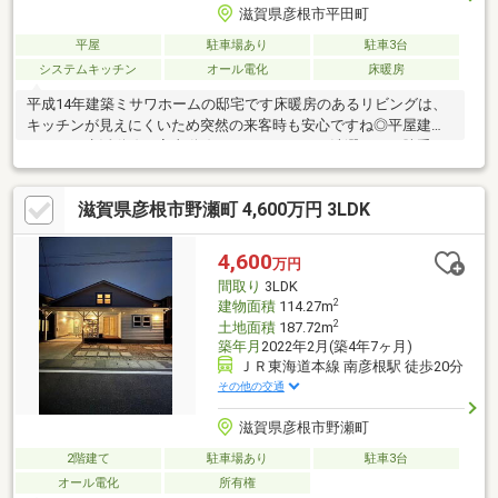
滋賀県彦根市平田町
平屋
駐車場あり
駐車3台
システムキッチン
オール電化
床暖房
平成14年建築ミサワホームの邸宅です床暖房のあるリビングは、
キッチンが見えにくいため突然の来客時も安心ですね◎平屋建て
につき、生活動線・家事動線がコンパクト！お洗濯干しも勝手口
と屋根付きテラスでスムーズ♪収益しながら暮らせる物件です。こ
ども園・小学校が近くに揃い、穏やかな住環境が魅力的ですね♪菜
滋賀県彦根市野瀬町 4,600万円 3LDK
園スペースもあり、貸しスペースはご自身で多用途に活用も可
能！楽しみ方盛りだくさん♪お気軽にお問い合わせください
4,600
万円
間取り
3LDK
2
建物面積
114.27m
2
土地面積
187.72m
築年月
2022年2月(築4年7ヶ月)
ＪＲ東海道本線 南彦根駅 徒歩20分
その他の交通
滋賀県彦根市野瀬町
2階建て
駐車場あり
駐車3台
オール電化
所有権