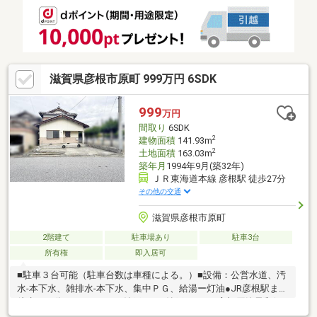
庫証明の可能台数ではありません。）～近隣施設～・彦根市立城
西小学校まで約４００ｍ・彦根城町郵便局まで約１００ｍ
滋賀県彦根市原町 999万円 6SDK
999
万円
間取り
6SDK
2
建物面積
141.93m
2
土地面積
163.03m
築年月
1994年9月(築32年)
ＪＲ東海道本線 彦根駅 徒歩27分
その他の交通
滋賀県彦根市原町
2階建て
駐車場あり
駐車3台
所有権
即入居可
■駐車３台可能（駐車台数は車種による。）■設備：公営水道、汚
水-本下水、雑排水-本下水、集中ＰＧ、給湯ー灯油●JR彦根駅まで
徒歩２７分 ●６SDK（S:納戸） ●納戸あり ●彦根原簡易郵便
局まで徒歩１分 ●フレンドマート 彦根地蔵店まで徒歩１２分