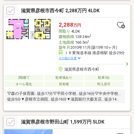
滋賀県彦根市西今町 2,288万円 4LDK
2,288
万円
間取り
4LDK
2
建物面積
128.34m
2
土地面積
166.5m
築年月
2010年11月(築15年10ヶ月)
ＪＲ東海道本線 南彦根駅 徒歩29分
その他の交通
滋賀県彦根市西今町
2階建て
駐車場あり
駐車3台
オール電化
所有権
即入居可
▽森の子保育園…徒歩17分▽平田小学校…徒歩16分▽中央中学校…
徒歩5分▼彦根市立病院…徒歩16分▼滋賀銀行大藪支店…徒歩14分
▼ラ・ムー彦根平田店…徒歩10分
滋賀県彦根市野田山町 1,599万円 5LDK