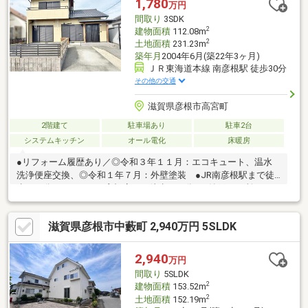
1,780
万円
間取り
3SDK
2
建物面積
112.08m
2
土地面積
231.23m
築年月
2004年6月(築22年3ヶ月)
ＪＲ東海道本線 南彦根駅 徒歩30分
その他の交通
滋賀県彦根市高宮町
2階建て
駐車場あり
駐車2台
システムキッチン
オール電化
床暖房
●リフォーム履歴あり／◎令和３年１１月：エコキュート、温水
洗浄便座交換、◎令和１年７月：外壁塗装 ●JR南彦根駅まで徒
歩３０分 ●フタバヤ 彦根店まで徒歩１４分 ●納戸２か所あり
●バリアフリー住宅●空家につき内覧お気軽にお問合せ下さいま
せ。■駐車２台可能（駐車台数は車種による。）■設備：電気、公
滋賀県彦根市中藪町 2,940万円 5SLDK
営水道、汚水-個別浄化槽、雑排水-個別浄化槽、追焚機能、浴室
乾燥機、温水洗浄便座、トイレ２ヶ所、ＩＨクッキングヒータ、
カウンターキッチン、食器洗浄乾燥機、システムキッチン、床下
2,940
万円
収納、シャッター雨戸、オール電化、床暖房
間取り
5SLDK
2
建物面積
153.52m
2
土地面積
152.19m