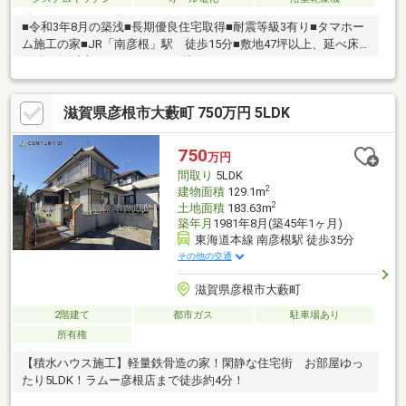
■令和3年8月の築浅■長期優良住宅取得■耐震等級3有り■タマホー
ム施工の家■JR「南彦根」駅 徒歩15分■敷地47坪以上、延べ床
面積33坪以上の4LDK＋WIC2.2帖有り
滋賀県彦根市大藪町 750万円 5LDK
750
万円
間取り
5LDK
2
建物面積
129.1m
2
土地面積
183.63m
築年月
1981年8月(築45年1ヶ月)
東海道本線 南彦根駅 徒歩35分
その他の交通
滋賀県彦根市大藪町
2階建て
都市ガス
駐車場あり
所有権
【積水ハウス施工】軽量鉄骨造の家！閑静な住宅街 お部屋ゆっ
たり5LDK！ラムー彦根店まで徒歩約4分！