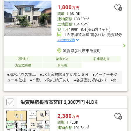
毎日の通学も安心
1,800
万円
間取り
6SLDK
2
建物面積
188.39m
2
土地面積
164.46m
築年月
1998年8月(築28年1ヶ月)
ＪＲ東海道本線 南彦根駅 徒歩15分
その他の交通
滋賀県彦根市東沼波町
2階建て
都市ガス
駐車場あり
浴室乾燥機
所有権
●積水ハウス施工 ●JR南彦根駅まで徒歩１５分 ●メーターモジ
ュール仕様 ●１階、２階に納戸あり ●各居室に収納あり ●南
東、南西角地 ●キッチン・トイレ・洗面・浴室：各２ヶ所有
り ●１階和室約７．５帖に堀こたつあり■任意売却のため、債権
者の抹消同意要す ■売主の契約不適合責任免責 ■積水ハウス施
滋賀県彦根市高宮町 2,380万円 4LDK
工 ■メーターモジュール仕様 ■駐車１台可能（駐車台数は車種
による。） ■下水道：敷地内に引込あり（未接続）■設備：電
気、側溝、都市ガス、公営水道、汚水-個別浄化槽、雑排水-個別
2,380
万円
浄化槽、追焚機能、浴室乾燥機、温水洗浄便座、トイレ２ヶ所、
間取り
4LDK
シャッター雨戸、複層ガラス、掘りごたつ
2
建物面積
101.84m