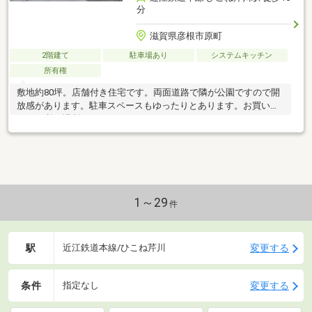
分
滋賀県彦根市原町
2階建て
駐車場あり
システムキッチン
所有権
敷地約80坪。店舗付き住宅です。両面道路で隣が公園ですので開
放感があります。駐車スペースもゆったりとあります。お買い物
にも便利な場所です（スーパー830ｍ）
1～29
件
駅
変更する
近江鉄道本線/ひこね芹川
条件
変更する
指定なし