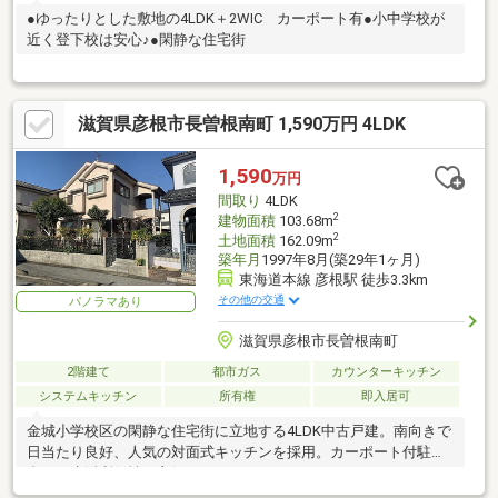
●ゆったりとした敷地の4LDK＋2WIC カーポート有●小中学校が
近く登下校は安心♪●閑静な住宅街
滋賀県彦根市長曽根南町 1,590万円 4LDK
1,590
万円
間取り
4LDK
2
建物面積
103.68m
2
土地面積
162.09m
築年月
1997年8月(築29年1ヶ月)
東海道本線 彦根駅 徒歩3.3km
その他の交通
パノラマあり
滋賀県彦根市長曽根南町
2階建て
都市ガス
カウンターキッチン
システムキッチン
所有権
即入居可
金城小学校区の閑静な住宅街に立地する4LDK中古戸建。南向きで
日当たり良好、人気の対面式キッチンを採用。カーポート付駐車2
台可、生活利便性も良好です。