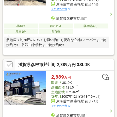
東海道本線 彦根駅 徒歩14分
その他の交通
滋賀県彦根市芹川町
2階建て
都市ガス
駐車場あり
駐車2台
所有権
敷地広々約78坪の7DK！お買い物にも便利な立地♪スーパーまで徒
歩約7分！佐和山小学校まで徒歩約6分
滋賀県彦根市芹川町 2,889万円 3SLDK
2,889
万円
間取り
3SLDK
2
建物面積
125.5m
2
土地面積
182.94m
築年月
2007年12月(築18年9ヶ月)
東海道本線 彦根駅 徒歩21分
その他の交通
滋賀県彦根市芹川町