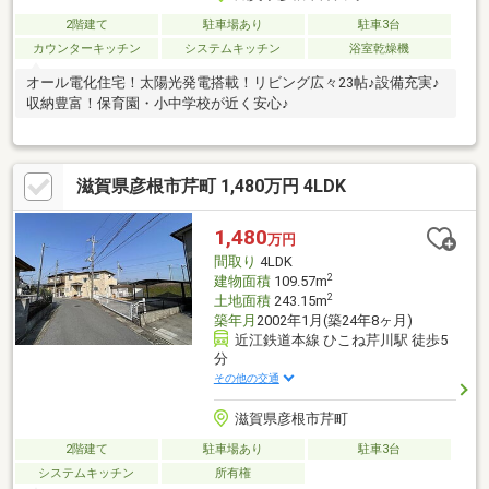
2階建て
駐車場あり
駐車3台
カウンターキッチン
システムキッチン
浴室乾燥機
オール電化住宅！太陽光発電搭載！リビング広々23帖♪設備充実♪
収納豊富！保育園・小中学校が近く安心♪
滋賀県彦根市芹町 1,480万円 4LDK
1,480
万円
間取り
4LDK
2
建物面積
109.57m
2
土地面積
243.15m
築年月
2002年1月(築24年8ヶ月)
近江鉄道本線 ひこね芹川駅 徒歩5
分
その他の交通
滋賀県彦根市芹町
2階建て
駐車場あり
駐車3台
システムキッチン
所有権