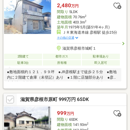
い！
2,480
万円
間取り
5LDK
2
建物面積
70.76m
2
土地面積
403.3m
築年月
1975年5月(築51年4ヶ月)
ＪＲ東海道本線 彦根駅 徒歩25分
その他の交通
滋賀県彦根市城町１
2階建て
都市ガス
駐車場あり
駐車3台
所有権
即入居可
●敷地面積約１２１．９９坪 ●JR彦根駅まで徒歩２５分 ●敷地
内に２階建て倉庫（未登記）あり ●１階に店舗部分あり ●彦根
市立城西小学校まで徒歩５分 ●ベイシア彦根店まで徒歩１０
分 ■付属建物あり：①居宅 木造瓦葺平屋建て １２５．１９
㎡ ②居宅 木造瓦葺平屋建て ４３．４８㎡（付属建物 １
滋賀県彦根市原町 999万円 6SDK
０．５３㎡、１．８㎡） ■未登記の２階建て倉庫あり ■カース
ペース１４台分有り（約5.0ｍ×約34.6ｍ）（車種によります。車
庫証明の可能台数ではありません。）～近隣施設～・彦根市立城
999
万円
西小学校まで約４００ｍ・彦根城町郵便局まで約１００ｍ
間取り
6SDK
2
建物面積
141.93m
2