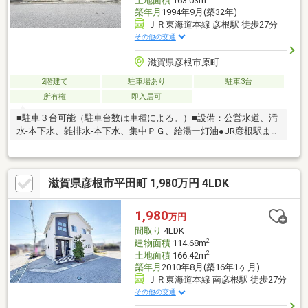
土地面積
163.03m
築年月
1994年9月(築32年)
ＪＲ東海道本線 彦根駅 徒歩27分
その他の交通
滋賀県彦根市原町
2階建て
駐車場あり
駐車3台
所有権
即入居可
■駐車３台可能（駐車台数は車種による。）■設備：公営水道、汚
水-本下水、雑排水-本下水、集中ＰＧ、給湯ー灯油●JR彦根駅まで
徒歩２７分 ●６SDK（S:納戸） ●納戸あり ●彦根原簡易郵便
局まで徒歩１分 ●フレンドマート 彦根地蔵店まで徒歩１２分
滋賀県彦根市平田町 1,980万円 4LDK
1,980
万円
間取り
4LDK
2
建物面積
114.68m
2
土地面積
166.42m
築年月
2010年8月(築16年1ヶ月)
ＪＲ東海道本線 南彦根駅 徒歩27分
その他の交通