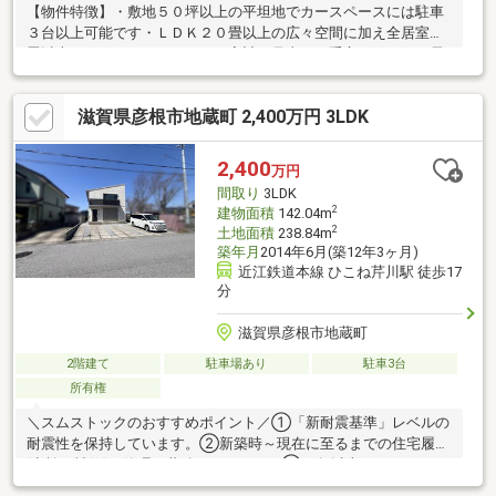
【物件特徴】・敷地５０坪以上の平坦地でカースペースには駐車
３台以上可能です・ＬＤＫ２０畳以上の広々空間に加え全居室６
畳以上のゆとりある３ＬＤＫ・家計の見直しに重宝するオール電
化仕様で初々しさが残る築１年以内の建物・ウォークインクロー
ゼットや屋根裏収納に納戸など多彩な収納を完備【周辺環境】・
滋賀県彦根市地蔵町 2,400万円 3LDK
毎日のお買い物に便利なフレンドマート彦根小泉店へ徒歩3分の近
さが魅力です・彦根市立城南小学校も徒歩９分のロケーションで
毎日の通学も安心
2,400
万円
間取り
3LDK
2
建物面積
142.04m
2
土地面積
238.84m
築年月
2014年6月(築12年3ヶ月)
近江鉄道本線 ひこね芹川駅 徒歩17
分
滋賀県彦根市地蔵町
2階建て
駐車場あり
駐車3台
所有権
＼スムストックのおすすめポイント／①「新耐震基準」レベルの
耐震性を保持しています。②新築時～現在に至るまでの住宅履歴
(点検・補修)を管理・蓄積しています。③50年以上のメンテナン
スプログラムに対応。住宅購入後もそのまま引き継ぐことが可能