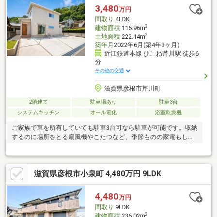
3,480
万円
間取り
4LDK
2
建物面積
116.96m
2
土地面積
222.14m
築年月
2022年6月(築4年3ヶ月)
近江鉄道本線 ひこね芹川駅 徒歩6
分
その他の交通
滋賀県彦根市芹川町
2階建て
駐車場あり
駐車3台
システムキッチン
オール電化
浴室乾燥機
ご家族で車を所有していても駐車3台可なら駐車が可能です。収納
するのに場所をとる扇風機やこたつなど、季節ものの家電もしま
うことができるウォークインクローゼットがついています。暖房
機能を使えば寒い時期の室温差を抑えてヒートショックを防げ
る、浴室乾燥機付きの物件です。築5年以内のまだまだ新しい物件
滋賀県彦根市小泉町 4,480万円 9LDK
です。解放感溢れる4LDKの物件はこちらです。来訪者をモニター
で確認できるTVインターホン付きです。駅から徒歩6分の物件で
す。
4,480
万円
間取り
9LDK
2
建物面積
236.02m