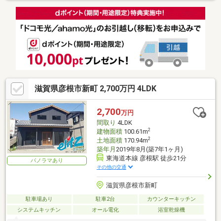
滋賀県彦根市新町 2,700万円 4LDK
2,700
万円
間取り
4LDK
2
建物面積
100.61m
2
土地面積
170.94m
築年月
2019年8月(築7年1ヶ月)
東海道本線 彦根駅 徒歩21分
パノラマあり
その他の交通
滋賀県彦根市新町
駐車場あり
駐車2台
カウンターキッチン
システムキッチン
オール電化
浴室乾燥機