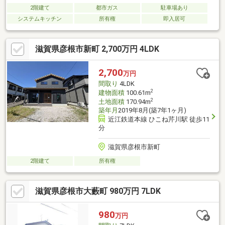
2階建て
都市ガス
駐車場あり
システムキッチン
所有権
即入居可
滋賀県彦根市新町 2,700万円 4LDK
2,700
万円
間取り
4LDK
2
建物面積
100.61m
2
土地面積
170.94m
築年月
2019年8月(築7年1ヶ月)
近江鉄道本線 ひこね芹川駅 徒歩11
分
滋賀県彦根市新町
2階建て
所有権
滋賀県彦根市大藪町 980万円 7LDK
980
万円