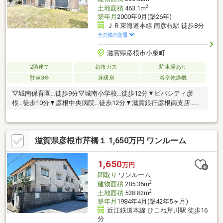
2
土地面積
463.1m
築年月
2000年9月(築26年)
ＪＲ東海道本線 南彦根駅 徒歩8分
その他の交通
滋賀県彦根市小泉町
2階建て
都市ガス
駐車場あり
駐車3台
床暖房
浴室乾燥機
▽城南保育園…徒歩9分▽城南小学校…徒歩12分▼ビバシティ彦
根…徒歩10分▼彦根中央病院…徒歩12分▼滋賀銀行彦根南支店…徒
歩9分
滋賀県彦根市芹橋１ 1,650万円 ワンルーム
1,650
万円
間取り
ワンルーム
2
建物面積
285.36m
2
土地面積
538.82m
築年月
1984年4月(築42年5ヶ月)
近江鉄道本線 ひこね芹川駅 徒歩16
分