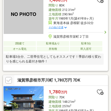
万円
10分圏内に商業施設が揃う利便性◎の立地！■家族が安心して暮
間取り
8DK
らせる住まい！
2
建物面積
212.31m
2
土地面積
290.9m
築年月
1985年1月(築41年8ヶ月)
東海道本線 彦根駅 徒歩32分
その他の交通
滋賀県彦根市栄町２丁目
2階建て
駐車場あり
駐車3台
オール電化
所有権
即入居可
駐車場3台分、二世帯住宅としてもオススメです！季節の移り変わ
りを感じられる庭付き物件！
滋賀県彦根市芹川町 1,780万円 7DK
1,780
万円
間取り
7DK
2
建物面積
148.21m
2
土地面積
257m
築年月
1984年4月(築42年5ヶ月)