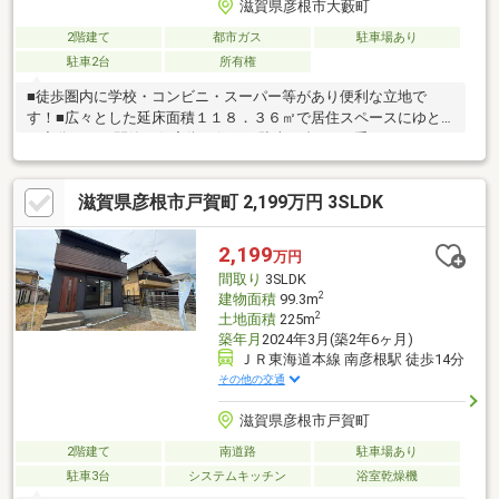
滋賀県彦根市大藪町
2階建て
都市ガス
駐車場あり
駐車2台
所有権
■徒歩圏内に学校・コンビニ・スーパー等があり便利な立地で
す！■広々とした延床面積１１８．３６㎡で居住スペースにゆと
り充分。また閑静な住宅街の住戸！駐車２台可！■手すりがある
お家！高齢者だけでなく、子どもや妊娠中の人、ケガをして一時
的に移動が不自由な人など、誰にとっても安全で快適な暮らしを
滋賀県彦根市戸賀町 2,199万円 3SLDK
サポート！■風通し良好！■壁面後退線１．０ｍ■高さの制限１０
ｍ■屋外広告物：第２種地域
2,199
万円
間取り
3SLDK
2
建物面積
99.3m
2
土地面積
225m
築年月
2024年3月(築2年6ヶ月)
ＪＲ東海道本線 南彦根駅 徒歩14分
その他の交通
滋賀県彦根市戸賀町
2階建て
南道路
駐車場あり
駐車3台
システムキッチン
浴室乾燥機