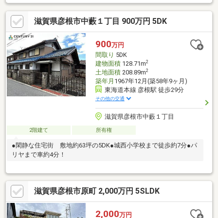
滋賀県彦根市中藪１丁目 900万円 5DK
900
万円
間取り
5DK
2
建物面積
128.71m
2
土地面積
208.89m
築年月
1967年12月(築58年9ヶ月)
東海道本線 彦根駅 徒歩29分
その他の交通
滋賀県彦根市中藪１丁目
2階建て
所有権
●閑静な住宅街 敷地約63坪の5DK●城西小学校まで徒歩約7分●パ
リヤまで車約4分！
滋賀県彦根市原町 2,000万円 5SLDK
2,000
万円