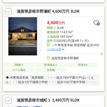
パントリーあり ●納戸あり ■駐車３台可能（駐車台数は車種に
よる。） ■敷地内に電柱、支線あり
滋賀県彦根市野瀬町 4,600万円 3LDK
4,600
万円
間取り
3LDK
2
建物面積
114.27m
2
土地面積
187.72m
築年月
2022年2月(築4年7ヶ月)
ＪＲ東海道本線 南彦根駅 徒歩20分
その他の交通
滋賀県彦根市野瀬町
2階建て
駐車場あり
駐車3台
オール電化
所有権
◆JR東海道本線「南彦根駅」・・・徒歩19分▽森の子ほいくえ
ん・・・徒歩1分▽城南小学校・・・徒歩13分▽南中学校・・・
徒歩16分▼彦根中央病院・・・徒歩12分▼丸善彦根店・・・徒歩
16分■匠工房水口店■どんな些細なご相談でも専門のスタッフが親
身になってお受けいします。皆様からのご連絡・ご相談心よりお
滋賀県彦根市城町１ 2,480万円 5LDK
待ちしております。相続相談・不動産売買相談・建替相談、さま
ざまなお悩みを持っている方、是非お気軽にお問い合わせくださ