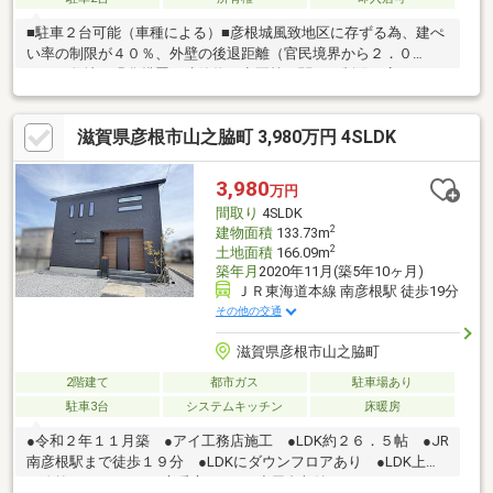
■駐車２台可能（車種による）■彦根城風致地区に存ずる為、建ぺ
い率の制限が４０％、外壁の後退距離（官民境界から２．０
ｍ）、敷地の緑化措置、建築物の意匠等に関する制限が定められ
ています。■空家につき内覧可能です■リフォーム済／◎平成２３
年４月：【１階西側和室】建具貼替、畳入替、【LDK】クロス貼
滋賀県彦根市山之脇町 3,980万円 4SLDK
替、【トイレ】改修、【１階東側和室】畳入替、キッチン撤去、
【２階洋室】２室クローゼット宅へ改造、建具更新、クロス貼
替、◎平成１９年１月：複層ガラス化、【浴室・洗面室】リフォ
3,980
万円
ーム、◎平成１６年６月：屋根葺替、外壁塗装、駐車場拡張、カ
間取り
4SLDK
ーポート設置、白蟻予防工事、◎平成１１年１０月：オール電化
2
建物面積
133.73m
2
土地面積
166.09m
築年月
2020年11月(築5年10ヶ月)
ＪＲ東海道本線 南彦根駅 徒歩19分
その他の交通
滋賀県彦根市山之脇町
2階建て
都市ガス
駐車場あり
駐車3台
システムキッチン
床暖房
●令和２年１１月築 ●アイ工務店施工 ●LDK約２６．５帖 ●JR
南彦根駅まで徒歩１９分 ●LDKにダウンフロアあり ●LDK上部
に吹抜あり ●LDKに床暖房あり ●小屋裏収納、ロフトあり ●