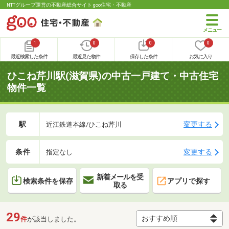
NTTグループ運営の不動産総合サイト goo住宅・不動産
1
0
0
0
最近検索した条件
最近見た物件
保存した条件
お気に入り
ひこね芹川駅(滋賀県)の中古一戸建て・中古住宅
物件一覧
駅
変更する
近江鉄道本線/ひこね芹川
条件
変更する
指定なし
新着メールを受
検索条件を保存
アプリで探す
取る
29
件
が該当しました。