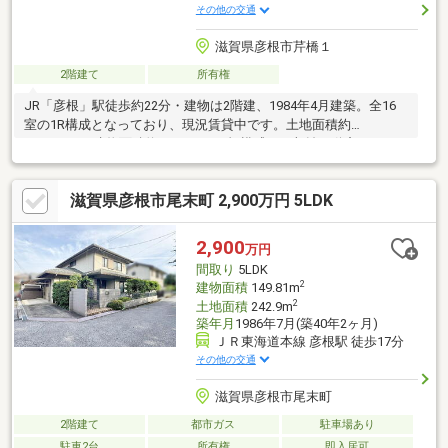
その他の交通
滋賀県彦根市芹橋１
2階建て
所有権
JR「彦根」駅徒歩約22分・建物は2階建、1984年4月建築。全16
室の1R構成となっており、現況賃貸中です。土地面積約
538.82m2、建物面積約285.36m2の規模感で、収益不動産として
ご検討いただけます。JR東海道本線・近江鉄道本線の利用が可能
で、内各方面へのアクセスも便利なエリアです。現況利回りの記
滋賀県彦根市尾末町 2,900万円 5LDK
載もあり、収益面を含めて比較検討しやすい内容となっていま
す。彦根市内で一棟収益物件をお探しの方、収益用不動産をはじ
めて検討される方にもおすすめできる物件です。バス、キッチ
2,900
万円
ン、トイレ共同。
間取り
5LDK
2
建物面積
149.81m
2
土地面積
242.9m
築年月
1986年7月(築40年2ヶ月)
ＪＲ東海道本線 彦根駅 徒歩17分
その他の交通
滋賀県彦根市尾末町
2階建て
都市ガス
駐車場あり
駐車2台
所有権
即入居可