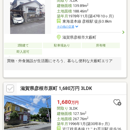
間取り
7LDK
2
建物面積
139.89m
2
土地面積
188.46m
築年月
1978年11月(築47年10ヶ月)
東海道本線 彦根駅 徒歩3.8km
その他の交通
滋賀県彦根市大藪町
2階建て
駐車場あり
所有権
即入居可
買物・外食施設が生活圏にそろう、暮らし便利な大薮町エリア
滋賀県彦根市原町 1,680万円 3LDK
1,680
万円
間取り
3LDK
2
建物面積
127.5m
2
土地面積
267.76m
築年月
1996年1月(築30年8ヶ月)
近江鉄道本線 ひこね芹川駅 徒歩16