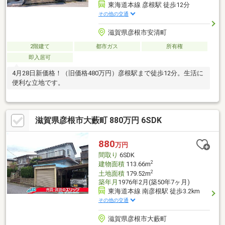
東海道本線 彦根駅 徒歩12分
その他の交通
滋賀県彦根市安清町
2階建て
都市ガス
所有権
即入居可
4月28日新価格！（旧価格480万円）彦根駅まで徒歩12分。生活に
便利な立地です。
滋賀県彦根市大藪町 880万円 6SDK
880
万円
間取り
6SDK
2
建物面積
113.66m
2
土地面積
179.52m
築年月
1976年2月(築50年7ヶ月)
東海道本線 南彦根駅 徒歩3.2km
その他の交通
滋賀県彦根市大藪町