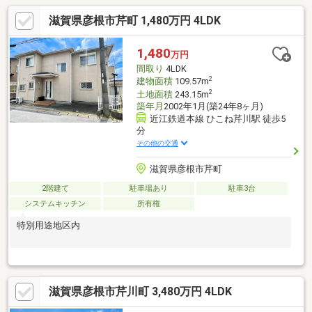
滋賀県彦根市芹町 1,480万円 4LDK
1,480
万円
間取り
4LDK
2
建物面積
109.57m
2
土地面積
243.15m
築年月
2002年1月(築24年8ヶ月)
近江鉄道本線 ひこね芹川駅 徒歩5
分
その他の交通
滋賀県彦根市芹町
2階建て
駐車場あり
駐車3台
システムキッチン
所有権
特別用途地区内
滋賀県彦根市芹川町 3,480万円 4LDK