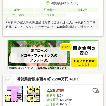
滋賀県彦根市平田町
2階建て
駐車場あり
駐車2台
オール電化
所有権
※写真中の家具等の調度品は対象に含まれません。●平成２２年８
月築 ●LDKにタタミコーナーあり ●JR南彦根駅まで徒歩２７
分 ●小屋裏収納あり ●玄関上部に吹抜あり ●スギ薬局 彦根中
央店まで徒歩３分 ●令和８年２月頃：エコキュート交換済■駐車
２台可能（駐車台数は車種による。）■建物の延床面積に自転車
置き場の面積が含まれている可能性があります。■設備：電気、
公営水道、汚水-本下水、雑排水-本下水、ＩＨクッキングヒー
タ、オール電化、モニタ付インターホン
滋賀県彦根市西今町 2,288万円 4LDK
2,288
万円
間取り
4LDK
2
建物面積
128.34m
2
土地面積
166.5m