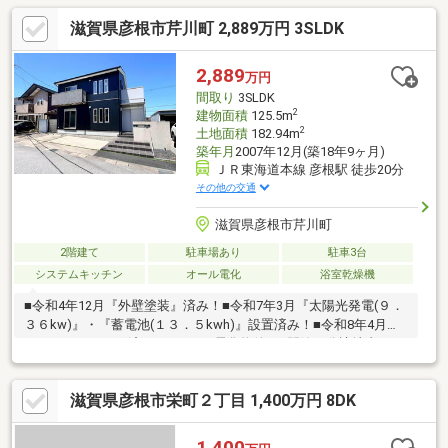
です。物件の詳細情報は、イベント情報欄でもご確認下さい。●
滋賀県彦根市芹川町 2,889万円 3SLDK
建物価格1136万円/土地価格1264万円●メーターモジュール設計で
す。●庭付き、軽量鉄骨造2階建の「3LDK」。●LDKは、合わせて
約26.7帖の広さです。●南東側にバルコニーが設けられています。
2,889
万円
●車3台を並列で駐車可能な、カースペース付きです。
間取り
3SLDK
2
建物面積
125.5m
2
土地面積
182.94m
築年月
2007年12月(築18年9ヶ月)
ＪＲ東海道本線 彦根駅 徒歩20分
その他の交通
滋賀県彦根市芹川町
2階建て
駐車場あり
駐車3台
システムキッチン
オール電化
浴室乾燥機
■令和4年12月『外壁塗装』済み！■令和7年3月『太陽光発電(９．
３６kw)』・『蓄電池(１３．５kwh)』設置済み！■令和8年4月ハ
ウスクリーニング済み！■オール電化物件！■閑静な分譲地内！■
前面道路広々約6ｍ、駐車スペースも広々のため、日々の駐車も来
客用スぺースも安心！■水回り設備は充実の快適装備！■LDK23帖
滋賀県彦根市栄町２丁目 1,400万円 8DK
の対面キッチン！さらにキッチン・ダイニングには充実の収納ス
ペースあり！ゆとりのある間取り設計◎■小学校徒歩10分以内、
保育園徒歩5分以内で子育ても安心！■フタバヤ彦根東店など徒歩
1,400