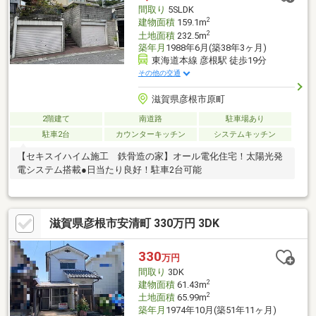
間取り
5SLDK
2
建物面積
159.1m
2
土地面積
232.5m
築年月
1988年6月(築38年3ヶ月)
東海道本線 彦根駅 徒歩19分
その他の交通
滋賀県彦根市原町
2階建て
南道路
駐車場あり
駐車2台
カウンターキッチン
システムキッチン
【セキスイハイム施工 鉄骨造の家】オール電化住宅！太陽光発
電システム搭載●日当たり良好！駐車2台可能
滋賀県彦根市安清町 330万円 3DK
330
万円
間取り
3DK
2
建物面積
61.43m
2
土地面積
65.99m
築年月
1974年10月(築51年11ヶ月)