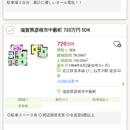
駐車場２台分、家計に優しいオール電化！！
滋賀県彦根市中藪町 720万円 5DK
720
万円
間取り
5DK
2
建物面積
78.09m
2
土地面積
130.05m
築年月
1984年6月(築42年3ヶ月)
近江鉄道本線 ひこね芹川駅 徒歩32
分
その他の交通
滋賀県彦根市中藪町
2階建て
都市ガス
駐車場あり
所有権
◇駐車スペース有 ◇周辺環境充実 ◇全居室6畳以上