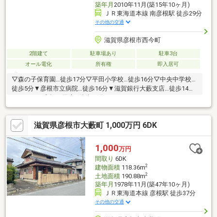
築年月
2010年11月(築15年10ヶ月)
ＪＲ東海道本線 南彦根駅 徒歩29分
その他の交通
滋賀県彦根市西今町
2階建て
駐車場あり
駐車3台
オール電化
所有権
即入居可
▽森の子保育園…徒歩17分▽平田小学校…徒歩16分▽中央中学校…
徒歩5分▼彦根市立病院…徒歩16分▼滋賀銀行大藪支店…徒歩14分
▼ラ・ムー彦根平田店…徒歩10分
滋賀県彦根市大藪町 1,000万円 6DK
1,000
万円
間取り
6DK
2
建物面積
118.36m
2
土地面積
190.88m
築年月
1978年11月(築47年10ヶ月)
ＪＲ東海道本線 彦根駅 徒歩37分
その他の交通