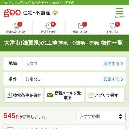
NTTグループ運営の不動産総合サイト goo住宅・不動産
1
0
0
0
最近検索した条件
最近見た物件
保存した条件
お気に入り
大津市(滋賀県)の土地
物件一覧
(宅地・分譲地・売地)
地域
変更する
大津市
条件
変更する
指定なし
新着メールを受
検索条件を保存
アプリで探す
取る
545
件
が該当しました。