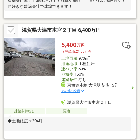
建築条件無！土地50坪以上！解体更地渡し！買いもの施設近く！
お好きな建築会社で建築できます！
滋賀県大津市本宮２丁目 6,400万円
6,400
万円
（坪単価:21.75万円）
2
土地面積
973m
用途地域
１種住居
建ぺい率
60%
容積率
160%
建築条件
なし
東海道本線 大津駅 徒歩15分
その他の交通
滋賀県大津市本宮２丁目
建築条件なし
更地
◆土地は広々294坪