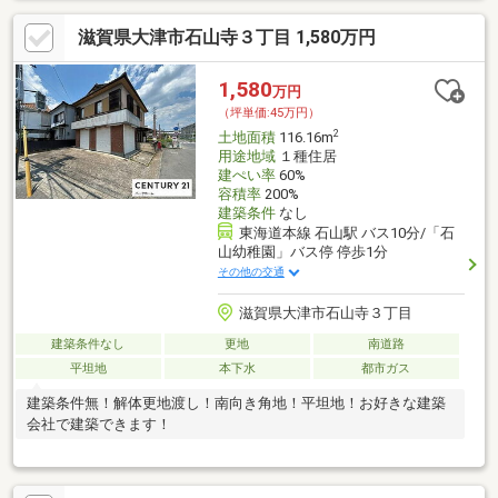
滋賀県大津市石山寺３丁目 1,580万円
1,580
万円
（坪単価:45万円）
2
土地面積
116.16m
用途地域
１種住居
建ぺい率
60%
容積率
200%
建築条件
なし
東海道本線 石山駅 バス10分/「石
山幼稚園」バス停 停歩1分
その他の交通
滋賀県大津市石山寺３丁目
建築条件なし
更地
南道路
平坦地
本下水
都市ガス
建築条件無！解体更地渡し！南向き角地！平坦地！お好きな建築
会社で建築できます！