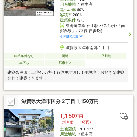
用途地域
１種中高
建ぺい率
60%
容積率
200%
建築条件
なし
東海道本線 石山駅 バス15分/「南
郷温泉」バス停 停歩5分
その他の交通
滋賀県大津市南郷４丁目
建築条件なし
更地
平坦地
本下水
都市ガス
建築条件無！土地45.07坪！解体更地渡し！平坦地！お好きな建築
会社で建築できます！
滋賀県大津市国分２丁目 1,150万円
1,150
万円
（坪単価:31.70万円）
2
土地面積
120.02m
用途地域
２種中高