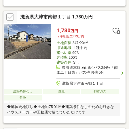
た135平米超の平坦地■瀬田東小学校まで徒歩9分でお子様の通学
に便利！
滋賀県大津市南郷１丁目 1,780万円
1,780
万円
（坪単価:23.73万円）
2
土地面積
247.99m
用途地域
１種中高
建ぺい率
60%
容積率
200%
建築条件
なし
東海道本線 石山駅 バス25分/「南
郷二丁目東」バス停 停歩5分
滋賀県大津市南郷１丁目
建築条件なし
更地
都市ガス
角地
◆解体更地渡し◆土地約75.01坪◆建築条件なしのためお好きな
ハウスメーカーや工務店で建てていただけます