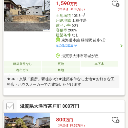
1,590
万円
（坪単価:50.89万円）
2
土地面積
103.3m
用途地域
１種住居
建ぺい率
60%
容積率
200%
建築条件
なし
東海道本線 膳所駅 徒歩9分
その他の交通
滋賀県大津市湖城が丘
建築条件なし
更地
本下水
都市ガス
角地
★JR・京阪「膳所」駅徒歩9分★建築条件なし土地★お好きな工
務店・ハウスメーカーでご建築いただけます
滋賀県大津市茶戸町 800万円
800
万円
（坪単価:19.56万円）