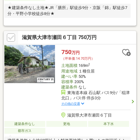
★建築条件なし土地★JR「膳所」駅徒歩9分・京阪「錦」駅徒歩7
分・平野小学校徒歩8分★
滋賀県大津市瀬田６丁目 750万円
750
万円
（坪単価:14.70万円）
2
土地面積
169m
用途地域
１種住居
建ぺい率
50%
容積率
200%
建築条件
なし
東海道本線 石山駅 バス9分/「稲津
北口」バス停 停歩3分
その他の交通
滋賀県大津市瀬田６丁目
建築条件なし
更地
本下水
都市ガス