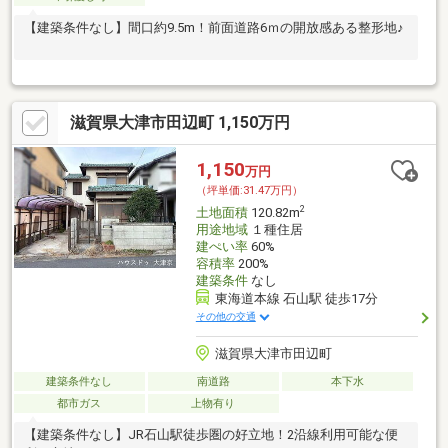
【建築条件なし】間口約9.5m！前面道路6ｍの開放感ある整形地♪
滋賀県大津市田辺町 1,150万円
1,150
万円
（坪単価:31.47万円）
2
土地面積
120.82m
用途地域
１種住居
建ぺい率
60%
容積率
200%
建築条件
なし
東海道本線 石山駅 徒歩17分
その他の交通
滋賀県大津市田辺町
建築条件なし
南道路
本下水
都市ガス
上物有り
【建築条件なし】JR石山駅徒歩圏の好立地！2沿線利用可能な便