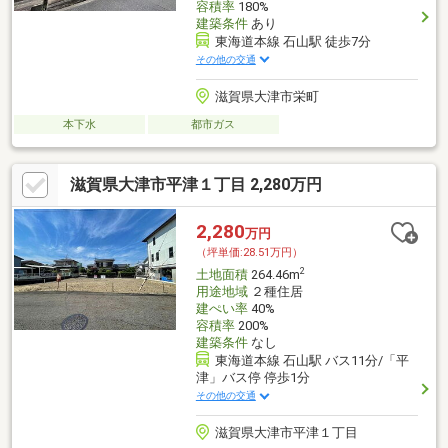
容積率
180%
建築条件
あり
東海道本線 石山駅 徒歩7分
その他の交通
滋賀県大津市栄町
本下水
都市ガス
滋賀県大津市平津１丁目 2,280万円
2,280
万円
（坪単価:28.51万円）
2
土地面積
264.46m
用途地域
２種住居
建ぺい率
40%
容積率
200%
建築条件
なし
東海道本線 石山駅 バス11分/「平
津」バス停 停歩1分
その他の交通
滋賀県大津市平津１丁目