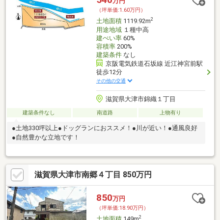
万円
（坪単価:1.60万円）
2
土地面積
1119.92m
用途地域
１種中高
建ぺい率
60%
容積率
200%
建築条件
なし
京阪電気鉄道石坂線 近江神宮前駅
徒歩12分
その他の交通
滋賀県大津市錦織１丁目
建築条件なし
南道路
上物有り
●土地330坪以上●ドッグランにおススメ！●川が近い！●通風良好
●自然豊かな立地です！
滋賀県大津市南郷４丁目 850万円
850
万円
（坪単価:18.90万円）
2
土地面積
149m