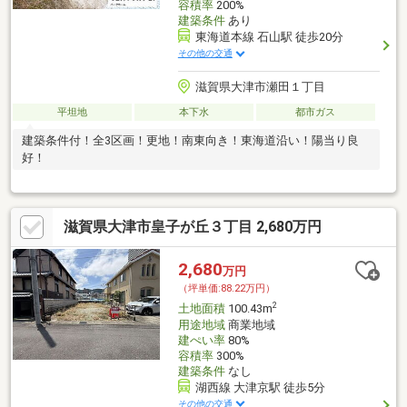
容積率
200%
建築条件
あり
東海道本線 石山駅 徒歩20分
その他の交通
滋賀県大津市瀬田１丁目
平坦地
本下水
都市ガス
建築条件付！全3区画！更地！南東向き！東海道沿い！陽当り良
好！
滋賀県大津市皇子が丘３丁目 2,680万円
2,680
万円
（坪単価:88.22万円）
2
土地面積
100.43m
用途地域
商業地域
建ぺい率
80%
容積率
300%
建築条件
なし
湖西線 大津京駅 徒歩5分
その他の交通