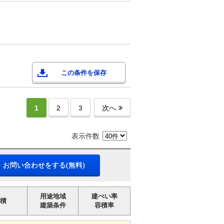
この条件を保存
1
2
3
次へ
表示件数
・お問い合わせをする(無料)
用途地域
建ぺい率
積
建築条件
容積率