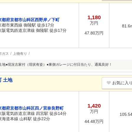
1,180
京都府京都市山科区西野岸ノ下町
万円
京都市東西線 御陵駅 徒歩17分
81.6
京阪電気鉄道京津線 御陵駅 徒歩17分
47.80万円
市ガス
上物有り
土地●現況古家付（現状有姿）●東側ガレージに付日当たり、通風良好！
 土地
お気に入
1,420
京都府京都市山科区四ノ宮奈良野町
万円
京阪電気鉄道京津線 四宮駅 徒歩14分
105.5
東海道本線 山科駅 徒歩22分
44.48万円