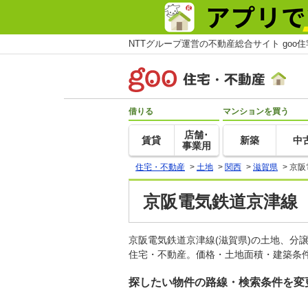
NTTグループ運営の不動産総合サイト goo
借りる
マンションを買う
店舗･
賃貸
新築
中
事業用
住宅・不動産
>
土地
>
関西
>
滋賀県
>
京阪
京阪電気鉄道京津線（
京阪電気鉄道京津線(滋賀県)の土地、分
住宅・不動産。価格・土地面積・建築条件
探したい物件の路線・検索条件を変