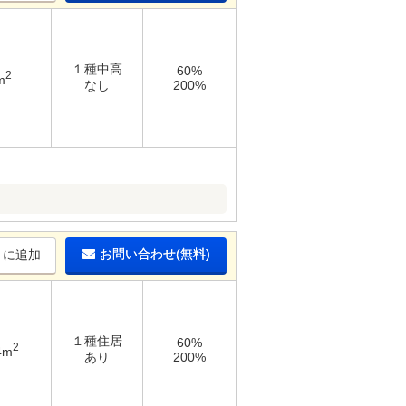
１種中高
60%
2
m
なし
200%
お問い合わせ(無料)
りに追加
１種住居
60%
2
4m
あり
200%