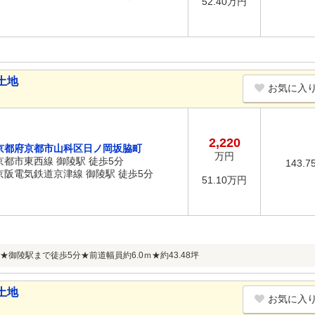
52.40万円
土地
お気に入
2,220
京都府京都市山科区日ノ岡坂脇町
万円
京都市東西線 御陵駅 徒歩5分
143.7
京阪電気鉄道京津線 御陵駅 徒歩5分
51.10万円
御陵駅まで徒歩5分★前道幅員約6.0ｍ★約43.48坪
土地
お気に入