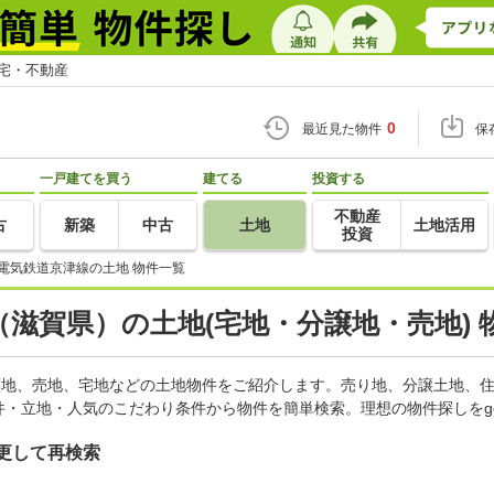
住宅・不動産
0
最近見た物件
保
一戸建てを買う
建てる
投資する
不動産
古
新築
中古
土地
土地活用
投資
電気鉄道京津線の土地 物件一覧
滋賀県）の土地(宅地・分譲地・売地) 
譲地、売地、宅地などの土地物件をご紹介します。売り地、分譲土地、住
・立地・人気のこだわり条件から物件を簡単検索。理想の物件探しをg
更して再検索