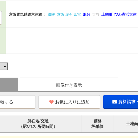
京阪電気鉄道京津線：
御陵
京阪山科
四宮
追分
大谷
上栄町
びわ湖浜大津
画像付き表示
お気に入りに追加
資料請求
所在地/交通
価格
土地面
（駅/バス 所要時間）
坪単価