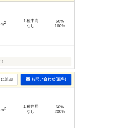
１種中高
60%
2
3m
なし
160%
街！
お問い合わせ(無料)
りに追加
１種住居
60%
2
5m
なし
200%