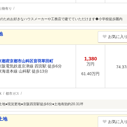
上物有り
のためお好きなハウスメーカーや工務店で建てていただけます◆小学校徒歩圏内
地
お気に入
1,380
京都府京都市山科区音羽草田町
万円
京阪電気鉄道京津線 四宮駅 徒歩6分
74.3
東海道本線 山科駅 徒歩13分
61.40万円
水
都市ガス
地●現況更地●京阪四宮駅徒歩6分●土地有効約20.31坪
土地
お気に入