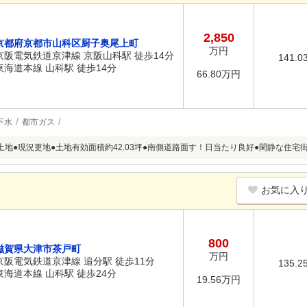
2,850
京都府京都市山科区厨子奥尾上町
万円
京阪電気鉄道京津線 京阪山科駅 徒歩14分
141.0
東海道本線 山科駅 徒歩14分
66.80万円
下水
都市ガス
土地●現況更地●土地有効面積約42.03坪●南側道路面す！日当たり良好●閑静な住宅
お気に入
800
滋賀県大津市茶戸町
万円
京阪電気鉄道京津線 追分駅 徒歩11分
135.2
東海道本線 山科駅 徒歩24分
19.56万円