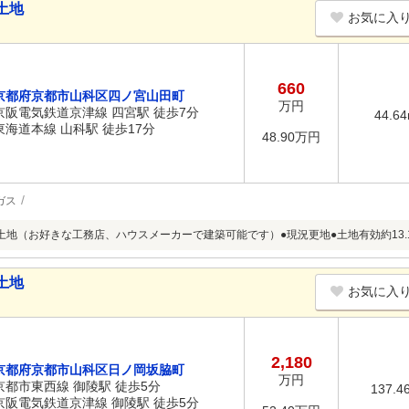
土地
お気に入
660
京都府京都市山科区四ノ宮山田町
万円
京阪電気鉄道京津線 四宮駅 徒歩7分
44.6
東海道本線 山科駅 徒歩17分
48.90万円
ガス
土地（お好きな工務店、ハウスメーカーで建築可能です）●現況更地●土地有効約13.
土地
お気に入
2,180
京都府京都市山科区日ノ岡坂脇町
万円
京都市東西線 御陵駅 徒歩5分
137.4
京阪電気鉄道京津線 御陵駅 徒歩5分