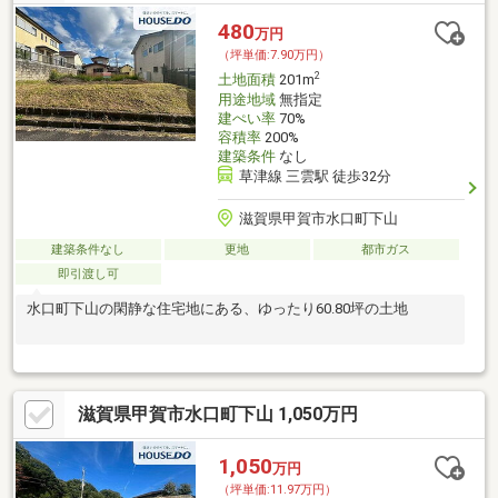
480
万円
（坪単価:7.90万円）
2
土地面積
201m
用途地域
無指定
建ぺい率
70%
容積率
200%
建築条件
なし
草津線 三雲駅 徒歩32分
滋賀県甲賀市水口町下山
建築条件なし
更地
都市ガス
即引渡し可
水口町下山の閑静な住宅地にある、ゆったり60.80坪の土地
滋賀県甲賀市水口町下山 1,050万円
1,050
万円
（坪単価:11.97万円）