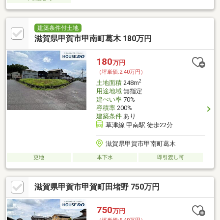
建築条件付土地
滋賀県甲賀市甲南町葛木 180万円
180
万円
（坪単価:2.40万円）
2
土地面積
248m
用途地域
無指定
建ぺい率
70%
容積率
200%
建築条件
あり
草津線 甲南駅 徒歩22分
滋賀県甲賀市甲南町葛木
更地
本下水
即引渡し可
滋賀県甲賀市甲賀町田堵野 750万円
750
万円