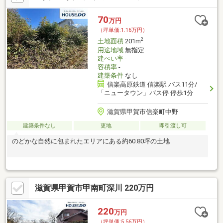
70
万円
（坪単価:1.16万円）
2
土地面積
201m
用途地域
無指定
建ぺい率
-
容積率
-
建築条件
なし
信楽高原鉄道 信楽駅 バス11分/
「ニュータウン」バス停 停歩1分
滋賀県甲賀市信楽町中野
建築条件なし
更地
即引渡し可
のどかな自然に包まれたエリアにある約60.80坪の土地
滋賀県甲賀市甲南町深川 220万円
220
万円
（坪単価:5.56万円）