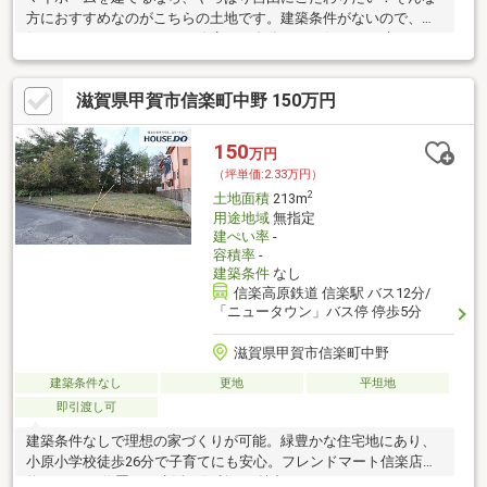
方におすすめなのがこちらの土地です。建築条件がないので、お
好きなハウスメーカーや工務店で、自分らしい住まいを叶えられ
ます。広さは…
滋賀県甲賀市信楽町中野 150万円
150
万円
（坪単価:2.33万円）
2
土地面積
213m
用途地域
無指定
建ぺい率
-
容積率
-
建築条件
なし
信楽高原鉄道 信楽駅 バス12分/
「ニュータウン」バス停 停歩5分
滋賀県甲賀市信楽町中野
建築条件なし
更地
平坦地
即引渡し可
建築条件なしで理想の家づくりが可能。緑豊かな住宅地にあり、
小原小学校徒歩26分で子育てにも安心。フレンドマート信楽店が
約4.7キロに位置し、生活の便利さも魅力です。