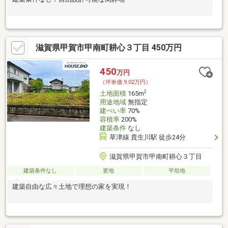
滋賀県甲賀市甲南町耕心３丁目 450万円
450
万円
（坪単価:9.02万円）
2
土地面積
165m
用途地域
無指定
建ぺい率
70%
容積率
200%
建築条件
なし
草津線 貴生川駅 徒歩24分
滋賀県甲賀市甲南町耕心３丁目
建築条件なし
更地
平坦地
建築自由な広々土地で理想の家を実現！