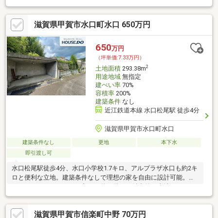
滋賀県甲賀市水口町水口 650万円
650
万円
（坪単価:7.33万円）
2
土地面積
293.38m
用途地域
無指定
建ぺい率
70%
容積率
200%
建築条件
なし
近江鉄道本線 水口松尾駅 徒歩4分
滋賀県甲賀市水口町水口
建築条件なし
更地
本下水
即引渡し可
水口松尾駅徒歩4分、水口小学校1.7キロ、アルプラザ水口も約2キ
ロと便利な立地。建築条件なしで理想の家を自由に設計可能。暮
らしやすさとアクセスの良さを兼ね備えた魅力的な土地です！
滋賀県甲賀市信楽町中野 70万円