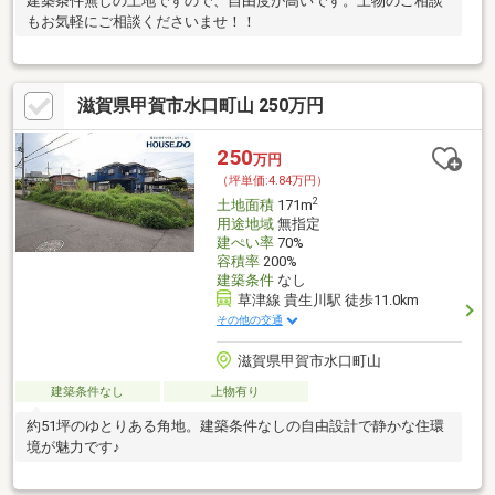
建築条件無しの土地ですので、自由度が高いです。上物のご相談
もお気軽にご相談くださいませ！！
滋賀県甲賀市水口町山 250万円
250
万円
（坪単価:4.84万円）
2
土地面積
171m
用途地域
無指定
建ぺい率
70%
容積率
200%
建築条件
なし
草津線 貴生川駅 徒歩11.0km
その他の交通
滋賀県甲賀市水口町山
建築条件なし
上物有り
約51坪のゆとりある角地。建築条件なしの自由設計で静かな住環
境が魅力です♪