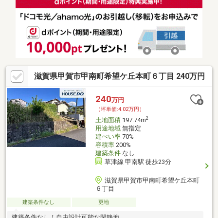
滋賀県甲賀市甲南町希望ケ丘本町６丁目 240万円
240
万円
（坪単価:4.02万円）
2
土地面積
197.74m
用途地域
無指定
建ぺい率
70%
容積率
200%
建築条件
なし
草津線 甲南駅 徒歩23分
滋賀県甲賀市甲南町希望ケ丘本町
６丁目
建築条件なし
更地
建築条件なし！自由設計可能な閑静地