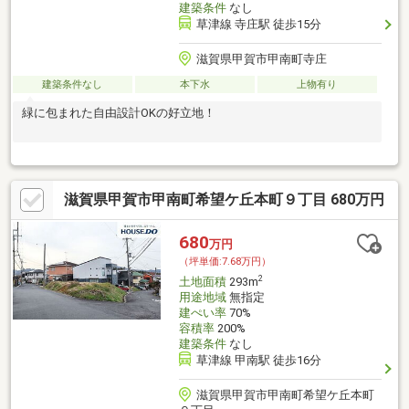
建築条件
なし
草津線 寺庄駅 徒歩15分
滋賀県甲賀市甲南町寺庄
建築条件なし
本下水
上物有り
緑に包まれた自由設計OKの好立地！
滋賀県甲賀市甲南町希望ケ丘本町９丁目 680万円
680
万円
（坪単価:7.68万円）
2
土地面積
293m
用途地域
無指定
建ぺい率
70%
容積率
200%
建築条件
なし
草津線 甲南駅 徒歩16分
滋賀県甲賀市甲南町希望ケ丘本町