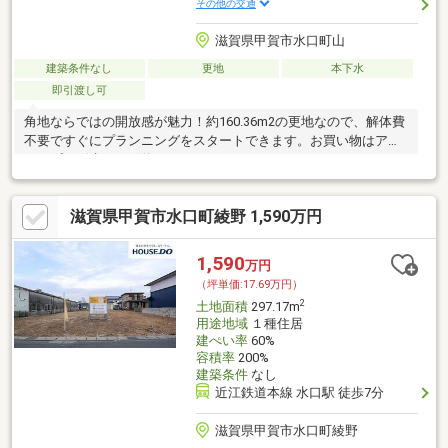
その他の交通
滋賀県甲賀市水口町山
建築条件なし
更地
本下水
即引渡し可
角地ならではの開放感が魅力！約160.36m2の更地なので、解体費
不要ですぐにプランニングをスタートできます。お買い物はア
ル・プラザ水口まで約3.2km♪
滋賀県甲賀市水口町綾野 1,590万円
1,590
万円
（坪単価:17.69万円）
2
土地面積
297.17m
用途地域
１種住居
建ぺい率
60%
容積率
200%
建築条件
なし
近江鉄道本線 水口駅 徒歩7分
滋賀県甲賀市水口町綾野