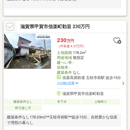
滋賀県甲賀市信楽町勅旨 230万円
230
万円
（坪単価:4.27万円）
2
土地面積
178.2m
用途地域
無指定
建ぺい率
-
容積率
-
建築条件
なし
信楽高原鉄道 玉桂寺前駅 徒歩15分
その他の交通
滋賀県甲賀市信楽町勅旨
建築条件なし
本下水
上物有り
即引渡し可
建築条件なし178.20m2**玉桂寺前駅**徒歩15分、自然豊かな信楽
で理想の暮らし