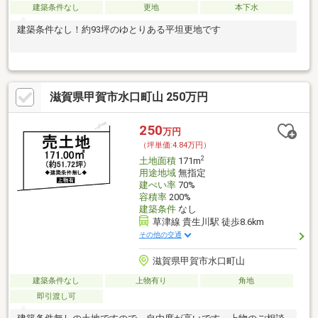
建築条件なし
更地
本下水
建築条件なし！約93坪のゆとりある平坦更地です
滋賀県甲賀市水口町山 250万円
250
万円
（坪単価:4.84万円）
2
土地面積
171m
用途地域
無指定
建ぺい率
70%
容積率
200%
建築条件
なし
草津線 貴生川駅 徒歩8.6km
その他の交通
滋賀県甲賀市水口町山
建築条件なし
上物有り
角地
即引渡し可