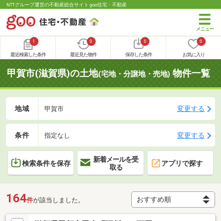
NTTグループ運営の不動産総合サイト goo住宅・不動産
1
0
0
0
最近検索した条件
最近見た物件
保存した条件
お気に入り
甲賀市(滋賀県)の土地
物件一覧
(宅地・分譲地・売地)
地域
変更する
甲賀市
条件
変更する
指定なし
新着メールを受
検索条件を保存
アプリで探す
取る
164
件
が該当しました。