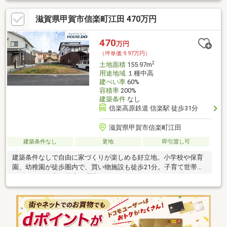
滋賀県甲賀市信楽町江田 470万円
470
万円
（坪単価:9.97万円）
2
土地面積
155.97m
用途地域
１種中高
建ぺい率
60%
容積率
200%
建築条件
なし
信楽高原鉄道 信楽駅 徒歩31分
滋賀県甲賀市信楽町江田
建築条件なし
更地
即引渡し可
建築条件なしで自由に家づくりが楽しめる好立地。小学校や保育
園、幼稚園が徒歩圏内で、買い物施設も徒歩21分。子育て世帯に
ぴったりの便利で快適な環境です。