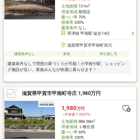
2
土地面積
131m
用途地域
無指定
建ぺい率
70%
容積率
200%
建築条件
なし
草津線 甲南駅 徒歩14分
滋賀県甲賀市甲南町深川
建築条件なし
更地
即引渡し可
建築条件なしで理想の家づくりが可能！小学校や駅、ショッピン
グ施設が近い。家族みんなが快適に暮らせます！
滋賀県甲賀市甲南町寺庄 1,980万円
1,980
万円
（坪単価:7.39万円）
2
土地面積
886.58m
用途地域
１種住居
建ぺい率
60%
容積率
200%