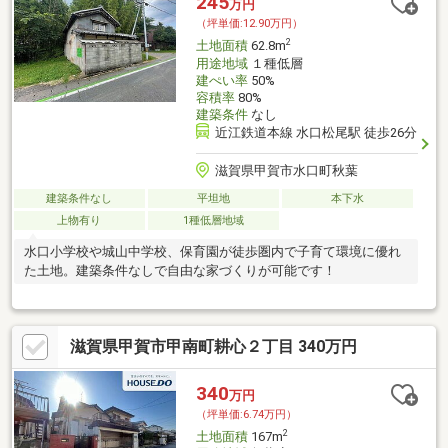
245
万円
（坪単価:12.90万円）
2
土地面積
62.8m
用途地域
１種低層
建ぺい率
50%
容積率
80%
建築条件
なし
近江鉄道本線 水口松尾駅 徒歩26分
滋賀県甲賀市水口町秋葉
建築条件なし
平坦地
本下水
上物有り
1種低層地域
水口小学校や城山中学校、保育園が徒歩圏内で子育て環境に優れ
た土地。建築条件なしで自由な家づくりが可能です！
滋賀県甲賀市甲南町耕心２丁目 340万円
340
万円
（坪単価:6.74万円）
2
土地面積
167m