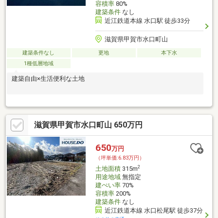
容積率
80%
建築条件
なし
近江鉄道本線 水口駅 徒歩33分
滋賀県甲賀市水口町山
建築条件なし
更地
本下水
1種低層地域
建築自由×生活便利な土地
滋賀県甲賀市水口町山 650万円
650
万円
（坪単価:6.83万円）
2
土地面積
315m
用途地域
無指定
建ぺい率
70%
容積率
200%
建築条件
なし
近江鉄道本線 水口松尾駅 徒歩37分