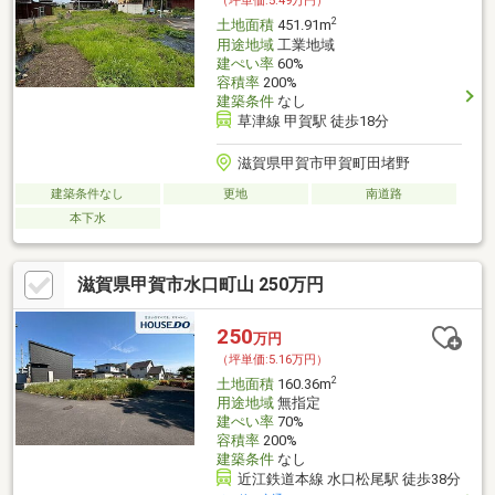
（坪単価:5.49万円）
2
土地面積
451.91m
用途地域
工業地域
建ぺい率
60%
容積率
200%
建築条件
なし
草津線 甲賀駅 徒歩18分
滋賀県甲賀市甲賀町田堵野
建築条件なし
更地
南道路
本下水
滋賀県甲賀市水口町山 250万円
250
万円
（坪単価:5.16万円）
2
土地面積
160.36m
用途地域
無指定
建ぺい率
70%
容積率
200%
建築条件
なし
近江鉄道本線 水口松尾駅 徒歩38分