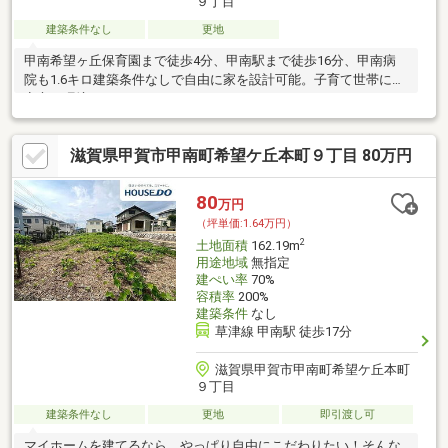
９丁目
建築条件なし
更地
甲南希望ヶ丘保育園まで徒歩4分、甲南駅まで徒歩16分、甲南病
院も1.6キロ建築条件なしで自由に家を設計可能。子育て世帯にも
安心の環境です！
滋賀県甲賀市甲南町希望ケ丘本町９丁目 80万円
80
万円
（坪単価:1.64万円）
2
土地面積
162.19m
用途地域
無指定
建ぺい率
70%
容積率
200%
建築条件
なし
草津線 甲南駅 徒歩17分
滋賀県甲賀市甲南町希望ケ丘本町
９丁目
建築条件なし
更地
即引渡し可
マイホームを建てるなら、やっぱり自由にこだわりたい！そんな