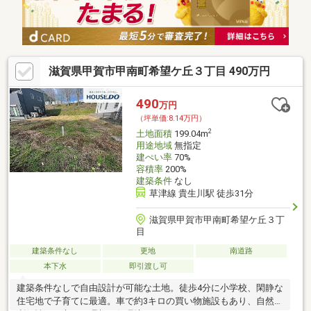
滋賀県甲賀市甲南町希望ケ丘３丁目 490万円
490
万円
（坪単価:8.14万円）
2
土地面積
199.04m
用途地域
無指定
建ぺい率
70%
容積率
200%
建築条件
なし
草津線 貴生川駅 徒歩31分
滋賀県甲賀市甲南町希望ケ丘３丁
目
建築条件なし
更地
南道路
本下水
即引渡し可
建築条件なしで自由設計が可能な土地。徒歩4分に小学校、閑静な
住宅地で子育てに最適。車で約3キロの買い物施設もあり、自然と