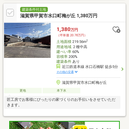
建築条件付土地
滋賀県甲賀市水口町梅が丘 1,380万円
1,380
万円
（坪単価:20.78万円）
2
土地面積
219.56m
用途地域
２種中高
建ぺい率
60%
容積率
200%
建築条件
あり
近江鉄道本線 水口石橋駅 徒歩5分
その他の交通
滋賀県甲賀市水口町梅が丘
更地
本下水
匠工房でお客様にぴったりの家づくりのお手伝いをさせていただ
きます。