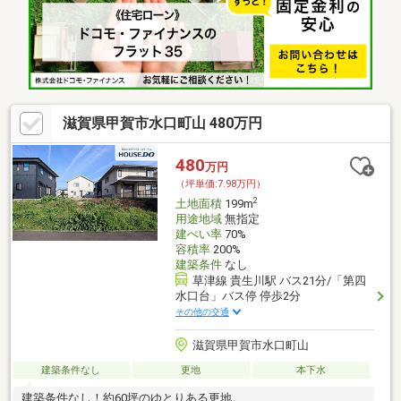
滋賀県甲賀市水口町山 480万円
480
万円
（坪単価:7.98万円）
2
土地面積
199m
用途地域
無指定
建ぺい率
70%
容積率
200%
建築条件
なし
草津線 貴生川駅 バス21分/「第四
水口台」バス停 停歩2分
その他の交通
滋賀県甲賀市水口町山
建築条件なし
更地
本下水
建築条件なし！約60坪のゆとりある更地。