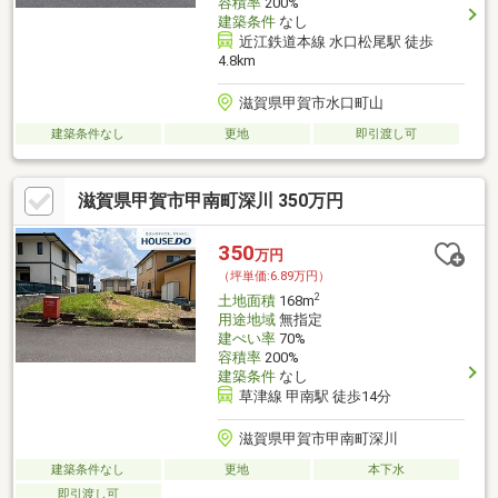
容積率
200%
建築条件
なし
近江鉄道本線 水口松尾駅 徒歩
4.8km
滋賀県甲賀市水口町山
建築条件なし
更地
即引渡し可
滋賀県甲賀市甲南町深川 350万円
350
万円
（坪単価:6.89万円）
2
土地面積
168m
用途地域
無指定
建ぺい率
70%
容積率
200%
建築条件
なし
草津線 甲南駅 徒歩14分
滋賀県甲賀市甲南町深川
建築条件なし
更地
本下水
即引渡し可