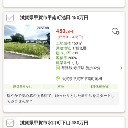
利便性が両立した理想の住環境です。
滋賀県甲賀市甲南町池田 450万円
450
万円
（坪単価:9.30万円）
2
土地面積
160m
用途地域
１種低層
建ぺい率
70%
容積率
200%
建築条件
なし
草津線 寺庄駅 徒歩32分
滋賀県甲賀市甲南町池田
建築条件なし
更地
1種低層地域
穏やかで安心感のある街で、ゆったりとした新生活をスタートし
てみませんか？
滋賀県甲賀市水口町下山 480万円