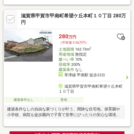
滋賀県甲賀市甲南町希望ケ丘本町１０丁目 280万
円
280
万円
（坪単価:5.66万円）
2
土地面積
163.73m
用途地域
無指定
建ぺい率
70%
容積率
200%
建築条件
なし
草津線 甲南駅 徒歩22分
滋賀県甲賀市甲南町希望ケ丘本町
１０丁目
建築条件なし
更地
建築条件なしの自由な家づくりが叶う、閑静な住宅地。保育園や
小学校、病院も徒歩圏内で子育て世帯にぴったりの安心な環境で
す。