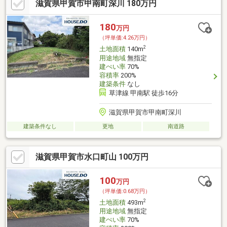
滋賀県甲賀市甲南町深川 180万円
180
万円
（坪単価:4.26万円）
2
土地面積
140m
用途地域
無指定
建ぺい率
70%
容積率
200%
建築条件
なし
草津線 甲南駅 徒歩16分
滋賀県甲賀市甲南町深川
建築条件なし
更地
南道路
滋賀県甲賀市水口町山 100万円
100
万円
（坪単価:0.68万円）
2
土地面積
493m
用途地域
無指定
建ぺい率
70%