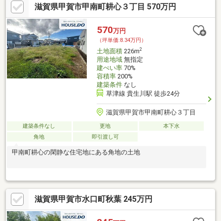
滋賀県甲賀市甲南町耕心３丁目 570万円
570
万円
（坪単価:8.34万円）
2
土地面積
226m
用途地域
無指定
建ぺい率
70%
容積率
200%
建築条件
なし
草津線 貴生川駅 徒歩24分
滋賀県甲賀市甲南町耕心３丁目
建築条件なし
更地
本下水
角地
即引渡し可
甲南町耕心の閑静な住宅地にある角地の土地
滋賀県甲賀市水口町秋葉 245万円