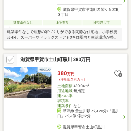
滋賀県甲賀市甲南町希望ケ丘本町
３丁目
建築条件なし
上物有り
即引渡し可
建築条件なしで理想の家づくりができる閑静な住宅地。小学校徒
歩4分、スーパーやドラッグストアも3キロ圏内と生活環境が整
い、子育て世帯にも安心です。
滋賀県甲賀市土山町黒川 380万円
380
万円
（坪単価:2.93万円）
2
土地面積
430.04m
用途地域
無指定
建ぺい率
-
容積率
-
建築条件
なし
草津線 貴生川駅 バス28分/「黒川
口」バス停 停歩2分
滋賀県甲賀市土山町黒川