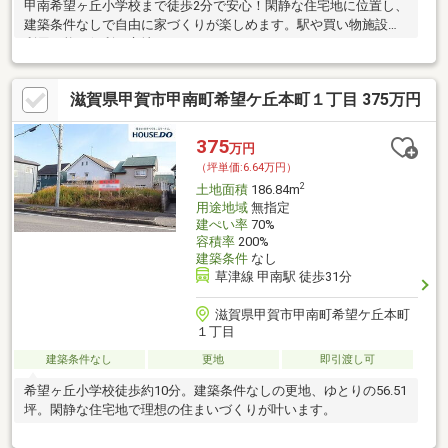
甲南希望ヶ丘小学校まで徒歩2分で安心！閑静な住宅地に位置し、
建築条件なしで自由に家づくりが楽しめます。駅や買い物施設も
利用可能な便利な立地です。
滋賀県甲賀市甲南町希望ケ丘本町１丁目 375万円
375
万円
（坪単価:6.64万円）
2
土地面積
186.84m
用途地域
無指定
建ぺい率
70%
容積率
200%
建築条件
なし
草津線 甲南駅 徒歩31分
滋賀県甲賀市甲南町希望ケ丘本町
１丁目
建築条件なし
更地
即引渡し可
希望ヶ丘小学校徒歩約10分。建築条件なしの更地、ゆとりの56.51
坪。閑静な住宅地で理想の住まいづくりが叶います。