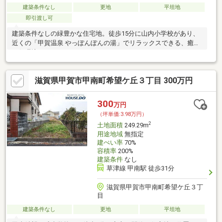
建築条件なし
更地
平坦地
即引渡し可
建築条件なしの緑豊かな住宅地。徒歩15分に山内小学校があり、
近くの「甲賀温泉 やっぽんぽんの湯」でリラックスできる、癒し
の住環境です。
滋賀県甲賀市甲南町希望ケ丘３丁目 300万円
300
万円
（坪単価:3.98万円）
2
土地面積
249.29m
用途地域
無指定
建ぺい率
70%
容積率
200%
建築条件
なし
草津線 甲南駅 徒歩31分
滋賀県甲賀市甲南町希望ケ丘３丁
目
建築条件なし
更地
平坦地