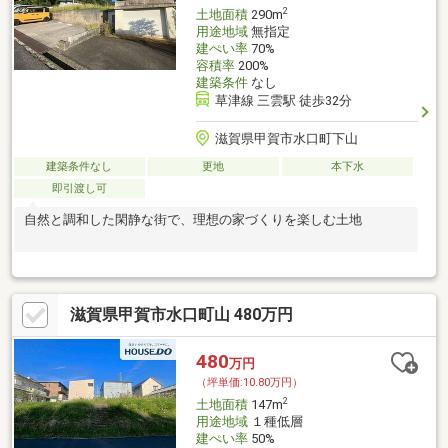
2
土地面積
290m
用途地域
無指定
建ぺい率
70%
容積率
200%
建築条件
なし
草津線 三雲駅 徒歩32分
滋賀県甲賀市水口町下山
建築条件なし
更地
本下水
即引渡し可
自然と調和した閑静な街で、理想の家づくりを楽しむ土地
滋賀県甲賀市水口町山 480万円
480
万円
（坪単価:10.80万円）
2
土地面積
147m
用途地域
１種低層
建ぺい率
50%