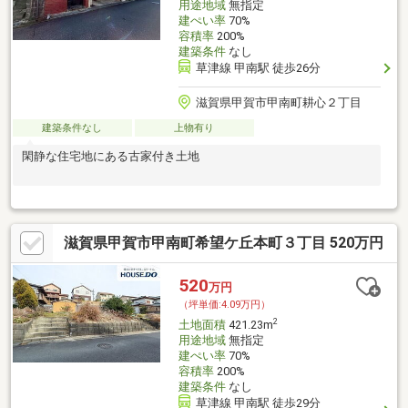
用途地域
無指定
建ぺい率
70%
容積率
200%
建築条件
なし
草津線 甲南駅 徒歩26分
滋賀県甲賀市甲南町耕心２丁目
建築条件なし
上物有り
閑静な住宅地にある古家付き土地
滋賀県甲賀市甲南町希望ケ丘本町３丁目 520万円
520
万円
（坪単価:4.09万円）
2
土地面積
421.23m
用途地域
無指定
建ぺい率
70%
容積率
200%
建築条件
なし
草津線 甲南駅 徒歩29分