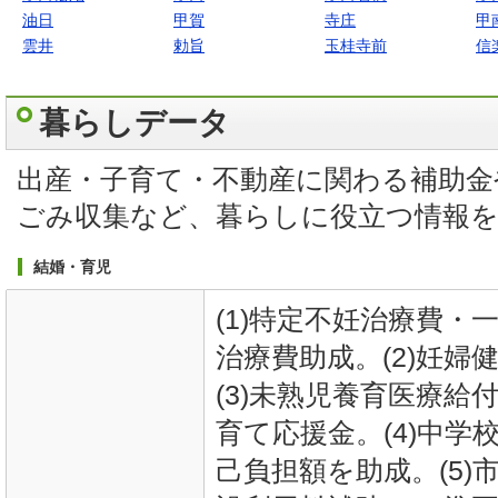
油日
甲賀
寺庄
甲
雲井
勅旨
玉桂寺前
信
暮らしデータ
出産・子育て・不動産に関わる補助金
ごみ収集など、暮らしに役立つ情報
結婚・育児
(1)特定不妊治療費・
治療費助成。(2)妊婦
(3)未熟児養育医療給
育て応援金。(4)中学
己負担額を助成。(5)