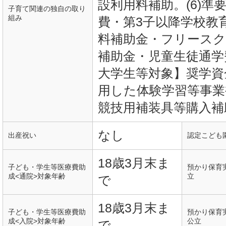
設利用料補助。(6)準
子育て関連の独自の取り
組み
費・第3子以降学校教
料補助金・フリースク
補助金・児童生徒通学
大学生等対象】奨学資
用した体験学習等事業
競技用補装具等購入補
なし
出産祝い
認定こども
18歳3月末ま
子ども・学生等医療費助
預かり保育
成<通院>対象年齢
立
で
18歳3月末ま
子ども・学生等医療費助
預かり保育
成<入院>対象年齢
公立
で