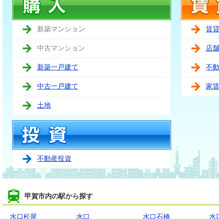
新築マンション
賃
中古マンション
店
新築一戸建て
不
中古一戸建て
家
土地
不動産投資
甲賀市内の駅から探す
水口松尾
水口
水口石橋
水