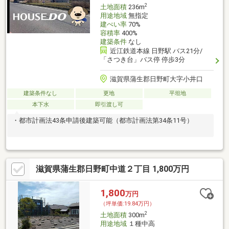
2
土地面積
236m
用途地域
無指定
建ぺい率
70%
容積率
400%
建築条件
なし
近江鉄道本線 日野駅 バス21分/
「さつき台」バス停 停歩3分
滋賀県蒲生郡日野町大字小井口
建築条件なし
更地
平坦地
本下水
即引渡し可
・都市計画法43条申請後建築可能（都市計画法第34条11号）
滋賀県蒲生郡日野町中道２丁目 1,800万円
1,800
万円
（坪単価:19.84万円）
2
土地面積
300m
用途地域
１種中高