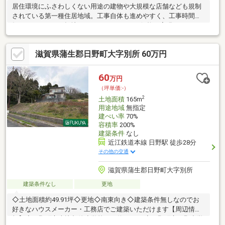
居住環境にふさわしくない用途の建物や大規模な店舗なども規制
されている第一種住居地域。工事自体も進めやすく、工事時間も
短くなりやすい平坦地です。780万円という価格を実現していま
すので、非常におすすめです。幅15m以上の接道なので安心して
建物を建てる事ができます。こちらの住宅用地で念願のマイホー
滋賀県蒲生郡日野町大字別所 60万円
ムはいかがでしょうか。土地面積は713.75㎡(公簿)あります。コ
チラの土地は売地となっており、土地購入予定の方にお勧めで
す。
60
万円
（坪単価:-）
2
土地面積
165m
用途地域
無指定
建ぺい率
70%
容積率
200%
建築条件
なし
近江鉄道本線 日野駅 徒歩28分
その他の交通
滋賀県蒲生郡日野町大字別所
建築条件なし
更地
◇土地面積約49.91坪◇更地◇南東向き◇建築条件無しなのでお
好きなハウスメーカー・工務店でご建築いただけます【周辺情
報】◇日野町立南比都佐小学校まで約3700ｍ◇日野町立日野中学