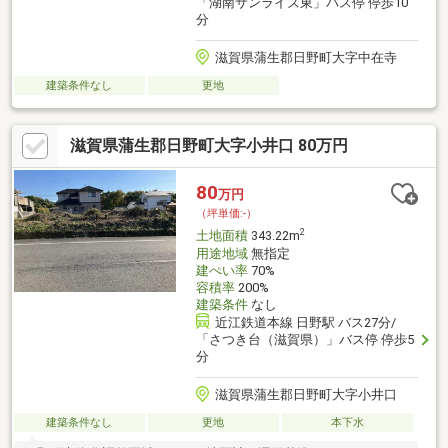
「湖南サンライズ東」バス停 停歩10
分
滋賀県蒲生郡日野町大字中在寺
建築条件なし
更地
滋賀県蒲生郡日野町大字小井口 80万円
80
万円
（坪単価:-）
2
土地面積
343.22m
用途地域
無指定
建ぺい率
70%
容積率
200%
建築条件
なし
近江鉄道本線 日野駅 バス27分/
「さつき台（滋賀県）」バス停 停歩5
分
滋賀県蒲生郡日野町大字小井口
建築条件なし
更地
本下水