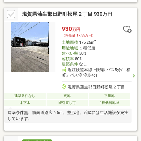
校まで約4600ｍ◇フレンドマート日野店まで約4700ｍ◇アル・プ
ラザ水口まで約4700ｍ◇セブン-イレブン 滋賀日野高校前店まで
滋賀県蒲生郡日野町松尾２丁目 930万円
約3900ｍ【アクセス】◇近江鉄道本線日野駅まで徒歩28分◇近江
鉄道本線水口松尾駅まで徒歩37分FUKUYAがご提供するワンスト
ップサービス「ふくにゃんお手軽パック」ご好評いただいており
930
万円
ます！お気軽にお問い合わせください！
（坪単価:17.55万円）
2
土地面積
175.26m
用途地域
１種低層
建ぺい率
50%
容積率
80%
建築条件
なし
近江鉄道本線 日野駅 バス5分/「横
町」バス停 停歩4分
滋賀県蒲生郡日野町松尾２丁目
建築条件なし
更地
平坦地
本下水
即引渡し可
1種低層地域
建築条件無。前面道路広々6ｍ。整形地。近隣には生活施設が充実
しています。