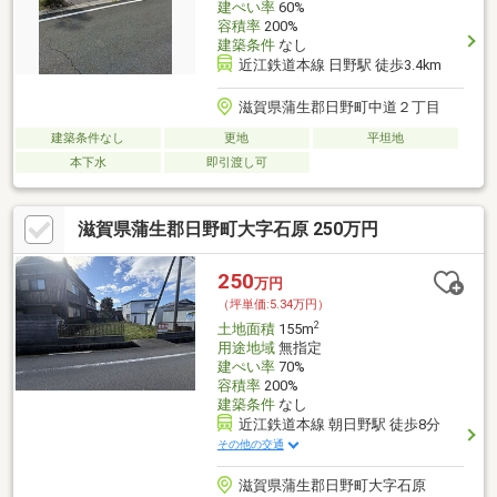
建ぺい率
60%
容積率
200%
建築条件
なし
近江鉄道本線 日野駅 徒歩3.4km
滋賀県蒲生郡日野町中道２丁目
建築条件なし
更地
平坦地
本下水
即引渡し可
滋賀県蒲生郡日野町大字石原 250万円
250
万円
（坪単価:5.34万円）
2
土地面積
155m
用途地域
無指定
建ぺい率
70%
容積率
200%
建築条件
なし
近江鉄道本線 朝日野駅 徒歩8分
その他の交通
滋賀県蒲生郡日野町大字石原