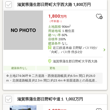
滋賀県蒲生郡日野町大字西大路 1,800万円
1,800
万円
（坪単価:-）
2
土地面積
906m
用途地域
１種住居
建ぺい率
60%
容積率
200%
建築条件
なし
近江鉄道本線 日野駅 バス15分/
「向町」バス停 停歩2分
滋賀県蒲生郡日野町大字西大路
建築条件なし
更地
☆土地274.06坪☆二方道路・西側道路幅員 約6.5ｍ 間口 約26.0
ｍ・北側道路幅員 約2.3ｍ 間口 約23.4ｍ☆前面道路との高低差な
し☆建築条件付き土地ではありません。 お好みの工務店、ハウ
スメーカーで建築が可能です。
滋賀県蒲生郡日野町中道１ 1,002万円