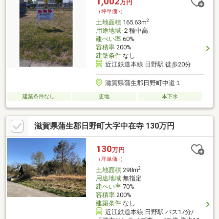
1,002
万円
（坪単価:-）
2
土地面積
165.63m
用途地域
２種中高
建ぺい率
60%
容積率
200%
建築条件
なし
近江鉄道本線 日野駅 徒歩20分
滋賀県蒲生郡日野町中道１
建築条件なし
更地
本下水
滋賀県蒲生郡日野町大字中在寺 130万円
130
万円
（坪単価:-）
2
土地面積
298m
用途地域
無指定
建ぺい率
70%
容積率
200%
建築条件
なし
近江鉄道本線 日野駅 バス17分/