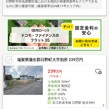
日野町市街化調整区域における地区計画運用基準をクリアできる
ものに限り建築可能（建築基準法34条11号エリア内）
滋賀県蒲生郡日野町大字別所 239万円
239
万円
（坪単価:-）
2
土地面積
320m
用途地域
無指定
建ぺい率
70%
容積率
200%
建築条件
なし
近江鉄道本線 日野駅 徒歩38分