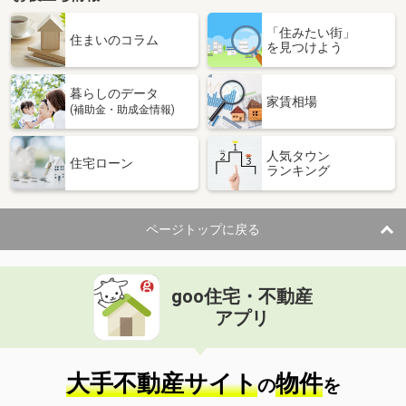
「住みたい街」
住まいのコラム
を見つけよう
暮らしのデータ
家賃相場
(補助金・助成金情報)
人気タウン
住宅ローン
ランキング
ページトップに戻る
goo住宅・不動産
アプリ
大手不動産サイト
物件
の
を