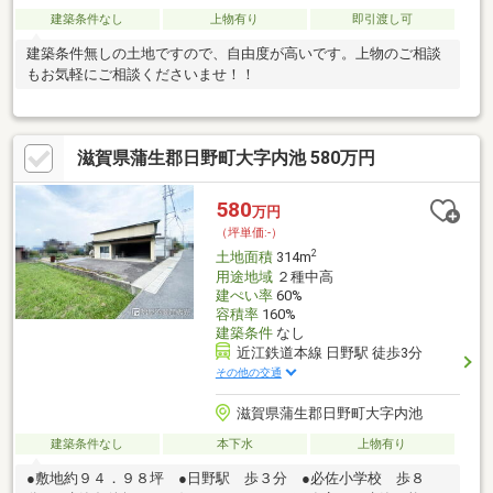
建築条件なし
上物有り
即引渡し可
建築条件無しの土地ですので、自由度が高いです。上物のご相談
もお気軽にご相談くださいませ！！
滋賀県蒲生郡日野町大字内池 580万円
580
万円
（坪単価:-）
2
土地面積
314m
用途地域
２種中高
建ぺい率
60%
容積率
160%
建築条件
なし
近江鉄道本線 日野駅 徒歩3分
その他の交通
滋賀県蒲生郡日野町大字内池
建築条件なし
本下水
上物有り
●敷地約９４．９８坪 ●日野駅 歩３分 ●必佐小学校 歩８