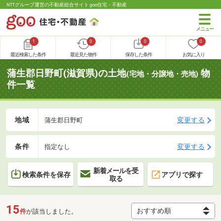
NTTグループ運営の不動産総合サイト goo住宅・不動産
1
0
0
0
最近検索した条件
最近見た物件
保存した条件
お気に入り
蒲生郡日野町(滋賀県)の土地
物
(宅地・分譲地・売地)
件一覧
地域
変更する
蒲生郡日野町
条件
変更する
指定なし
新着メールを受
検索条件を保存
アプリで探す
取る
15
件
が該当しました。