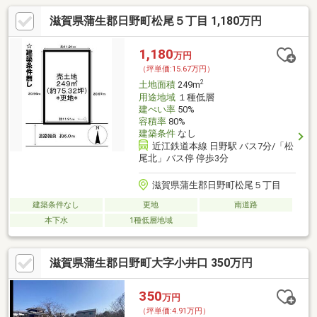
滋賀県蒲生郡日野町松尾５丁目 1,180万円
1,180
万円
（坪単価:15.67万円）
2
土地面積
249m
用途地域
１種低層
建ぺい率
50%
容積率
80%
建築条件
なし
近江鉄道本線 日野駅 バス7分/「松
尾北」バス停 停歩3分
滋賀県蒲生郡日野町松尾５丁目
建築条件なし
更地
南道路
本下水
1種低層地域
滋賀県蒲生郡日野町大字小井口 350万円
350
万円
（坪単価:4.91万円）