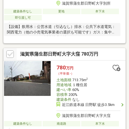
滋賀県蒲生郡日野町大字別所
建築条件なし
更地
本下水
即引渡し可
【設備】飲用水：公営水道（引込なし）排水：公共下水道電気：
関西電力（他の小売電気事業者の選択も可能です）ガス：集中プ
ロパンガス（イワタニ近畿株式会社）
滋賀県蒲生郡日野町大字大窪 780万円
780
万円
（坪単価:-）
2
土地面積
713.75m
用途地域
１種住居
建ぺい率
60%
容積率
200%
建築条件
なし
近江鉄道本線 日野駅 徒歩3.5km
滋賀県蒲生郡日野町大字大窪
建築条件なし
南道路
本下水