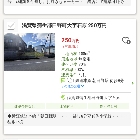
分 ●建築条件無し。お好きなメーカー・工務店にて建築可能で
す■下水道引込み無し（※前面道路配管あり、別途引込み費用が必
要です） ■現況、未登記建物あり（現状渡し） ■農地転用許可
要すFUKUYAグループでは引っ越しやインターネットなどの企業
滋賀県蒲生郡日野町大字石原 250万円
様と連携し、お客様が不動産のお取引後も快適に新生活を送れる
ようご優待割引等にてサービスの提供に取り組んでおります。お
気軽にお問合せ下さいませ。
250
万円
（坪単価:-）
2
土地面積
155m
用途地域
無指定
建ぺい率
70%
容積率
200%
建築条件
なし
近江鉄道本線 朝日野駅 徒歩8分
その他の交通
滋賀県蒲生郡日野町大字石原
建築条件なし
上物有り
即引渡し可
◆近江鉄道本線「朝日野駅」・・・徒歩8分▽必佐小学校・・・
徒歩25分