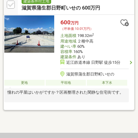
建築条件付土地
滋賀県蒲生郡日野町いせの 600万円
600
万円
（坪単価:10.01万円）
2
土地面積
198.32m
用途地域
２種中高
建ぺい率
60%
容積率
160%
建築条件
あり
近江鉄道本線 日野駅 徒歩15分
滋賀県蒲生郡日野町いせの
更地
平坦地
本下水
憧れの平屋はいかがですか？区画整理された閑静な住宅街です。