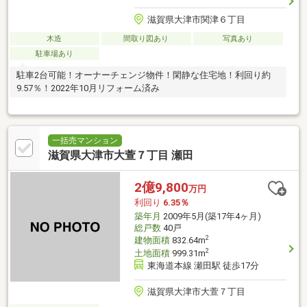
滋賀県大津市関津６丁目
木造
間取り図あり
写真あり
駐車場あり
駐車2台可能！オーナーチェンジ物件！閑静な住宅地！利回り約
9.57％！2022年10月リフォーム済み
一括売マンション
滋賀県大津市大萱７丁目 瀬田
2億9,800
万円
利回り
6.35％
築年月
2009年5月(築17年4ヶ月)
総戸数
40戸
2
建物面積
832.64m
2
土地面積
999.31m
東海道本線 瀬田駅 徒歩17分
滋賀県大津市大萱７丁目