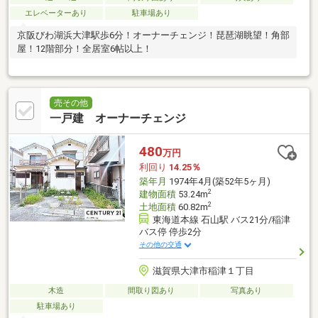
エレベーターあり
駐車場あり
京阪びわ湖浜大津駅歩6分！オーナーチェンジ！琵琶湖眺望！角部
屋！12階部分！全居室6帖以上！
売その他
一戸建 オーナーチェンジ
480
万円
利回り
14.25％
築年月
1974年4月(築52年5ヶ月)
2
建物面積
53.24m
2
土地面積
60.82m
東海道本線 石山駅 バス21分/稲津
バス停 停歩2分
その他の交通
滋賀県大津市稲津１丁目
木造
間取り図あり
写真あり
駐車場あり