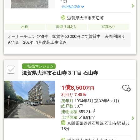
9分
その他の交通
滋賀県大津市田辺町
木造
間取り図あり
写真あり
オーナーチェンジ物件 家賃等60,000円にて賃貸中 表面利回り
9.11％ 2024年1月改装工事済み
一括売マンション
滋賀県大津市石山寺３丁目 石山寺
1億8,500
万円
利回り
7.45％
築年月
1994年3月(築32年6ヶ月)
総戸数
30戸
2
建物面積
659.21m
2
土地面積
518.81m
京阪電気鉄道石坂線 石山寺駅 徒歩
18分