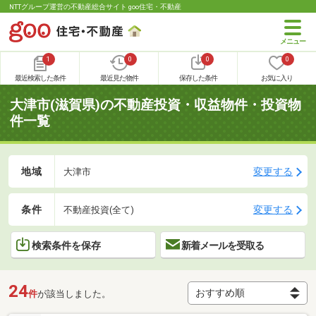
NTTグループ運営の不動産総合サイト goo住宅・不動産
1
0
0
0
最近検索した条件
最近見た物件
保存した条件
お気に入り
大津市(滋賀県)の不動産投資・収益物件・投資物
件一覧
地域
変更する
大津市
条件
変更する
不動産投資(全て)
検索条件を保存
新着メールを受取る
24
件
が該当しました。