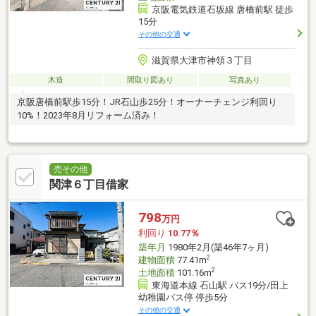
京阪電気鉄道石坂線 唐橋前駅 徒歩
15分
その他の交通
滋賀県大津市神領３丁目
木造
間取り図あり
写真あり
京阪唐橋前駅歩15分！JR石山歩25分！オーナーチェンジ利回り
10%！2023年8月リフォーム済み！
売その他
関津６丁目借家
798
万円
利回り
10.77％
築年月
1980年2月(築46年7ヶ月)
2
建物面積
77.41m
2
土地面積
101.16m
東海道本線 石山駅 バス19分/田上
幼稚園バス停 停歩5分
その他の交通