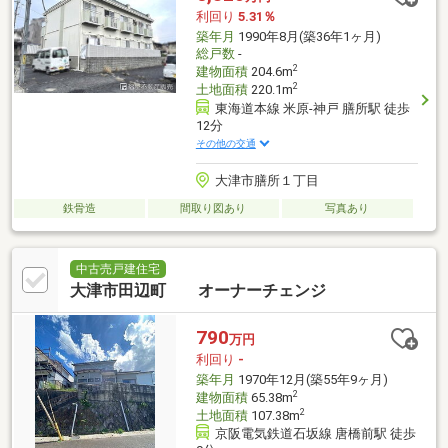
利回り
5.31％
築年月
1990年8月(築36年1ヶ月)
総戸数
-
2
建物面積
204.6m
2
土地面積
220.1m
東海道本線 米原-神戸 膳所駅 徒歩
12分
その他の交通
大津市膳所１丁目
鉄骨造
間取り図あり
写真あり
中古売戸建住宅
大津市田辺町 オーナーチェンジ
790
万円
利回り
-
築年月
1970年12月(築55年9ヶ月)
2
建物面積
65.38m
2
土地面積
107.38m
京阪電気鉄道石坂線 唐橋前駅 徒歩