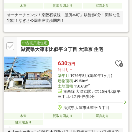
木造
間取り図あり
写真あり
オーナーチェンジ！京阪石坂線「膳所本町」駅徒歩8分！閑静な住
宅街！なぎさ公園湖岸徒歩圏内！
中古売戸建住宅
滋賀県大津市比叡平３丁目 大津京 住宅
630
万円
利回り
-
築年月
1976年8月(築50年1ヶ月)
2
建物面積
49.53m
2
土地面積
150.65m
湖西線 大津京駅 バス25分/比叡平
三丁目バス停 停歩5分
滋賀県大津市比叡平３丁目
木造
間取り図あり
写真あり
駐車場あり
★オーナーチェンジ物件★京阪バス「比叡平三丁目」バス停まで