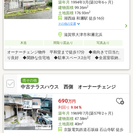
築年月
1994年3月(築32年6ヶ月)
2
建物面積
99.36m
2
土地面積
176.93m
湖西線 和邇駅 徒歩16分
その他の交通
滋賀県大津市和邇北浜
木造
間取り図あり
写真あり
オーナーチェンジ物件 平和堂まで徒歩17分 ◆南向きで日当た
り良好 ◆閑静な住宅地 ◆駐車スペース2台可 ◆全居室収納
あり
売その他
中古テラスハウス 西側 オーナーチェンジ
690
万円
利回り
9.04％
築年月
1969年7月(築57年2ヶ月)
2
建物面積
47.58m
2
土地面積
40m
京阪電気鉄道石坂線 石山寺駅 徒歩