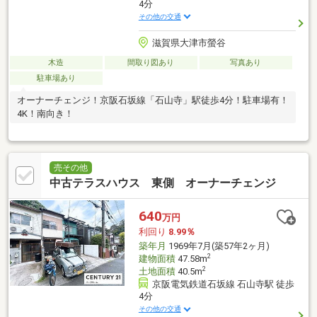
4分
その他の交通
滋賀県大津市螢谷
木造
間取り図あり
写真あり
駐車場あり
オーナーチェンジ！京阪石坂線「石山寺」駅徒歩4分！駐車場有！
4K！南向き！
売その他
中古テラスハウス 東側 オーナーチェンジ
640
万円
利回り
8.99％
築年月
1969年7月(築57年2ヶ月)
2
建物面積
47.58m
2
土地面積
40.5m
京阪電気鉄道石坂線 石山寺駅 徒歩
4分
その他の交通