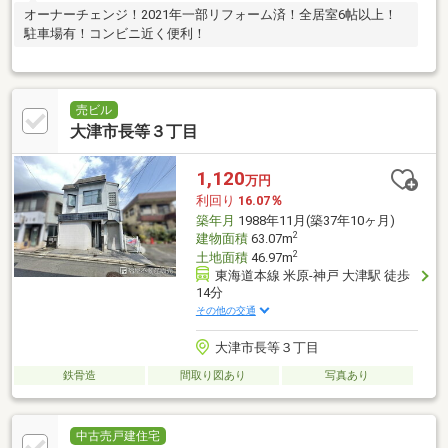
オーナーチェンジ！2021年一部リフォーム済！全居室6帖以上！
駐車場有！コンビニ近く便利！
売ビル
大津市長等３丁目
1,120
万円
利回り
16.07％
築年月
1988年11月(築37年10ヶ月)
2
建物面積
63.07m
2
土地面積
46.97m
東海道本線 米原-神戸 大津駅 徒歩
14分
その他の交通
大津市長等３丁目
鉄骨造
間取り図あり
写真あり
中古売戸建住宅