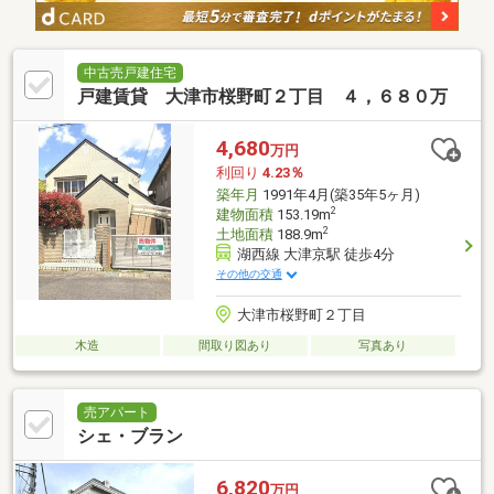
中古売戸建住宅
戸建賃貸 大津市桜野町２丁目 ４，６８０万
4,680
万円
利回り
4.23％
築年月
1991年4月(築35年5ヶ月)
2
建物面積
153.19m
2
土地面積
188.9m
湖西線 大津京駅 徒歩4分
その他の交通
大津市桜野町２丁目
木造
間取り図あり
写真あり
売アパート
シェ・ブラン
6,820
万円