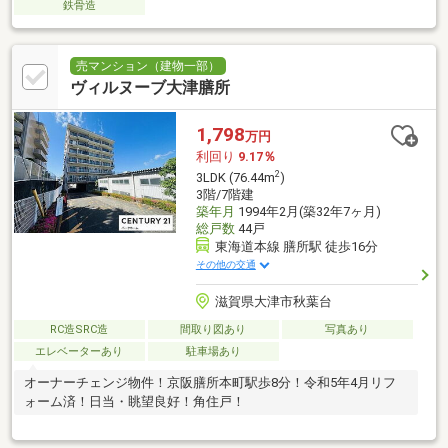
鉄骨造
売マンション（建物一部）
ヴィルヌーブ大津膳所
1,798
万円
利回り
9.17％
2
3LDK (76.44m
)
3階/7階建
築年月
1994年2月(築32年7ヶ月)
総戸数
44戸
東海道本線 膳所駅 徒歩16分
その他の交通
滋賀県大津市秋葉台
RC造SRC造
間取り図あり
写真あり
エレベーターあり
駐車場あり
オーナーチェンジ物件！京阪膳所本町駅歩8分！令和5年4月リフ
ォーム済！日当・眺望良好！角住戸！