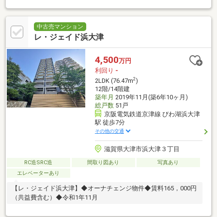
中古売マンション
レ・ジェイド浜大津
4,500
万円
利回り
-
2
2LDK (76.47m
)
12階/14階建
築年月
2019年11月(築6年10ヶ月)
総戸数
51戸
京阪電気鉄道京津線 びわ湖浜大津
駅 徒歩7分
その他の交通
滋賀県大津市浜大津３丁目
RC造SRC造
間取り図あり
写真あり
エレベーターあり
【レ・ジェイド浜大津】◆オーナチェンジ物件◆賃料165，000円
（共益費含む）◆令和1年11月