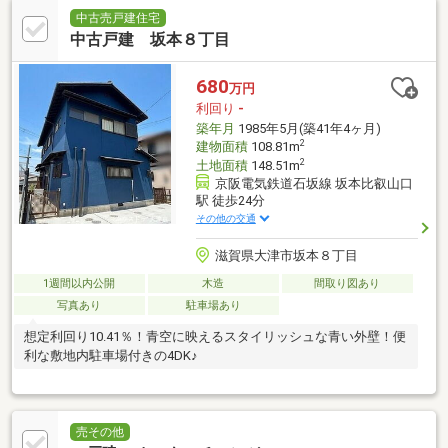
中古売戸建住宅
中古戸建 坂本８丁目
680
万円
利回り
-
築年月
1985年5月(築41年4ヶ月)
2
建物面積
108.81m
2
土地面積
148.51m
京阪電気鉄道石坂線 坂本比叡山口
駅 徒歩24分
その他の交通
滋賀県大津市坂本８丁目
1週間以内公開
木造
間取り図あり
写真あり
駐車場あり
想定利回り10.41％！青空に映えるスタイリッシュな青い外壁！便
利な敷地内駐車場付きの4DK♪
売その他