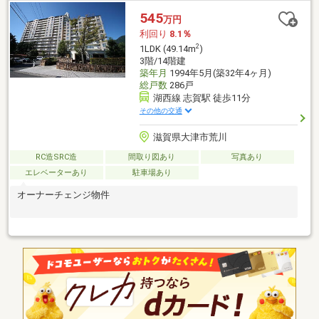
545
万円
利回り
8.1％
2
1LDK (49.14m
)
3階/14階建
築年月
1994年5月(築32年4ヶ月)
総戸数
286戸
湖西線 志賀駅 徒歩11分
その他の交通
滋賀県大津市荒川
RC造SRC造
間取り図あり
写真あり
エレベーターあり
駐車場あり
オーナーチェンジ物件