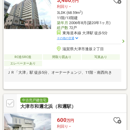
3,480
万円
利回り
-
2
3LDK (68.59m
)
11階/13階建
築年月
2006年8月(築20年1ヶ月)
総戸数
72戸
東海道本線 大津駅 徒歩5分
その他の交通
滋賀県大津市逢坂２丁目
RC造SRC造
間取り図あり
写真あり
エレベーターあり
ＪＲ「大津」駅 徒歩5分、オーナーチェンジ、11階・南西向き
中古売戸建住宅
大津市和邇北浜（和邇駅）
600
万円
利回り
-