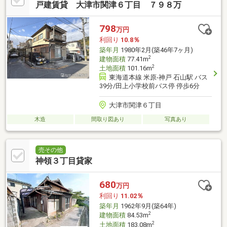
戸建賃貸 大津市関津６丁目 ７９８万
798
万円
利回り
10.8％
築年月
1980年2月(築46年7ヶ月)
2
建物面積
77.41m
2
土地面積
101.16m
東海道本線 米原-神戸 石山駅 バス
39分/田上小学校前バス停 停歩6分
大津市関津６丁目
木造
間取り図あり
写真あり
売その他
神領３丁目貸家
680
万円
利回り
11.02％
築年月
1962年9月(築64年)
2
建物面積
84.53m
2
土地面積
183.08m