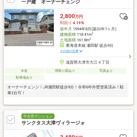
一戸建 オーナーチェンジ
2,800
万円
利回り
4.19％
築年月
1994年8月(築32年1ヶ月)
2
建物面積
118.41m
2
土地面積
161.8m
東海道本線 瀬田駅 徒歩9分
その他の交通
滋賀県大津市大江４丁目
木造
間取り図あり
写真あり
駐車場あり
オーナーチェンジ！JR瀬田駅徒歩9分！令和6年外壁塗装済み！駐
車2台可！
中古売マンション
サンクタス大津ヴィラージォ