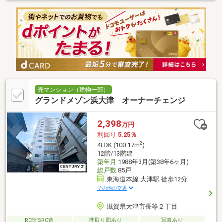
売マンション（建物一部）
グランドメゾン浜大津 オーナーチェンジ
2,398
万円
利回り
5.25％
2
4LDK (100.17m
)
12階/13階建
築年月
1988年3月(築38年6ヶ月)
総戸数
85戸
東海道本線 大津駅 徒歩12分
その他の交通
滋賀県大津市長等２丁目
RC造SRC造
間取り図あり
写真あり