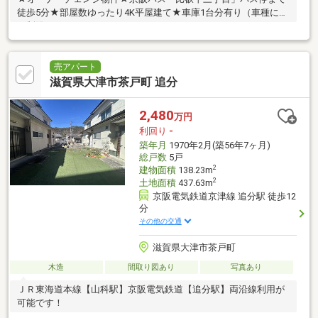
徒歩5分★部屋数ゆったり4K平屋建て★車庫1台分有り（車種によ
る制限あり）
売アパート
滋賀県大津市茶戸町 追分
2,480
万円
利回り
-
築年月
1970年2月(築56年7ヶ月)
総戸数
5戸
2
建物面積
138.23m
2
土地面積
437.63m
京阪電気鉄道京津線 追分駅 徒歩12
分
その他の交通
滋賀県大津市茶戸町
木造
間取り図あり
写真あり
ＪＲ東海道本線【山科駅】京阪電気鉄道【追分駅】両沿線利用が
可能です！