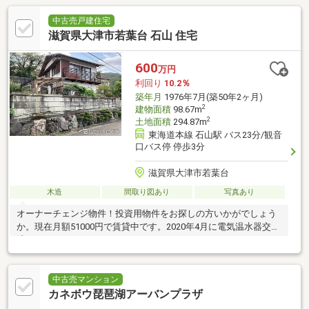
中古売戸建住宅
滋賀県大津市若葉台 石山 住宅
600
万円
利回り
10.2％
築年月
1976年7月(築50年2ヶ月)
2
建物面積
98.67m
2
土地面積
294.87m
東海道本線 石山駅 バス23分/観音
口バス停 停歩3分
滋賀県大津市若葉台
木造
間取り図あり
写真あり
オーナーチェンジ物件！投資用物件をお探しの方いかがでしょう
か。現在月額51000円で賃貸中です。2020年4月に電気温水器交換
済になります。
中古売マンション
カネボウ琵琶湖アーバンプラザ