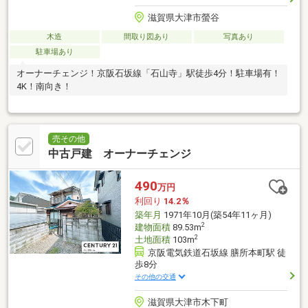
滋賀県大津市螢谷
木造
間取り図あり
写真あり
駐車場あり
オーナーチェンジ！京阪石坂線「石山寺」駅徒歩4分！駐車場有！
4K！南向き！
売その他
中古戸建 オーナーチェンジ
490
万円
利回り
14.2％
築年月
1971年10月(築54年11ヶ月)
2
建物面積
89.53m
2
土地面積
103m
京阪電気鉄道石坂線 膳所本町駅 徒
歩8分
その他の交通
滋賀県大津市木下町