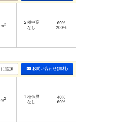
２種中高
60%
2
1m
なし
200%
お問い合わせ(無料)
りに追加
１種低層
40%
2
6m
なし
60%