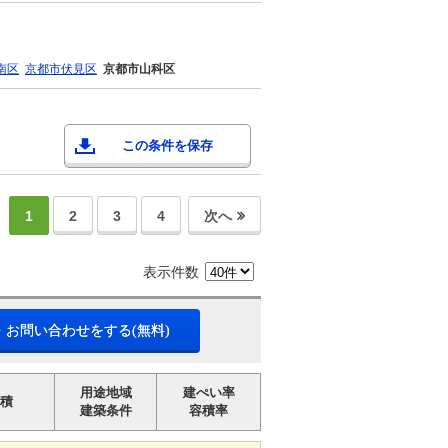
南区
京都市伏見区
京都市山科区
この条件を保存
1
2
3
4
次へ
表示件数
・お問い合わせをする(無料)
用途地域
建ぺい率
積
建築条件
容積率