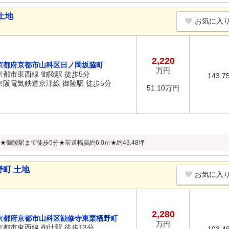
土地
お気に入
2,220
京都府京都市山科区日ノ岡坂脇町
万円
京都市東西線 御陵駅 徒歩5分
143.7
京阪電気鉄道京津線 御陵駅 徒歩5分
51.10万円
御陵駅まで徒歩5分★前道幅員約6.0ｍ★約43.48坪
町 土地
お気に入
2,280
京都府京都市山科区勧修寺東栗栖野町
万円
京都市東西線 椥辻駅 徒歩13分
103.4