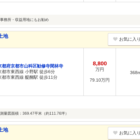
事務所・収益用地にもお勧め
土地
お気に入
8,800
京都府京都市山科区勧修寺閑林寺
万円
京都市東西線 小野駅 徒歩6分
368
京都市東西線 醍醐駅 徒歩11分
79.10万円
量図面積：369.47平米（約111.76坪）
土地
お気に入