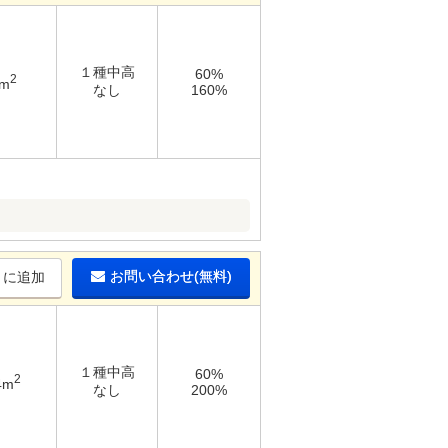
１種中高
60%
2
6m
なし
160%
お問い合わせ(無料)
りに追加
１種中高
60%
2
4m
なし
200%