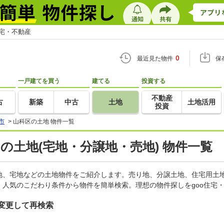
住宅・不動産
0
最近見た物件
保
一戸建てを買う
建てる
投資する
不動産
古
新築
中古
土地
土地活用
投資
市
>
山科区の土地 物件一覧
)の土地(宅地・分譲地・売地) 物件一覧
地、宅地などの土地物件をご紹介します。売り地、分譲土地、住宅用土地
人気のこだわり条件から物件を簡単検索。理想の物件探しをgoo住宅
変更して再検索