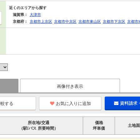
近くのエリアから探す
滋賀県：
大津市
京都府：
京都市上京区
京都市中京区
京都市東山区
京都市下京区
京都市
画像付き表示
お気に入りに追加
資料請求
所在地/交通
価格
土地面
（駅/バス 所要時間）
坪単価