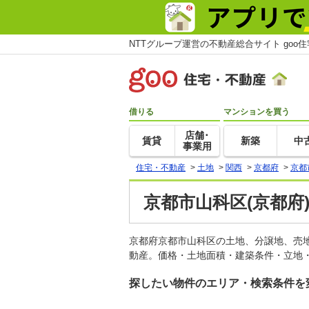
NTTグループ運営の不動産総合サイト goo
借りる
マンションを買う
店舗･
賃貸
新築
中
事業用
住宅・不動産
>
土地
>
関西
>
京都府
>
京都
京都市山科区(京都府
京都府京都市山科区の土地、分譲地、売
動産。価格・土地面積・建築条件・立地・
探したい物件のエリア・検索条件を