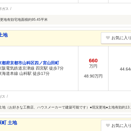
市ガス
更地有効宅地面積約95.45平米
土地
お気に入
660
京都府京都市山科区四ノ宮山田町
万円
京阪電気鉄道京津線 四宮駅 徒歩7分
44.6
東海道本線 山科駅 徒歩17分
48.90万円
ガス
土地（お好きな工務店、ハウスメーカーで建築可能です）●現況更地●土地有効約13.
町 土地
お気に入