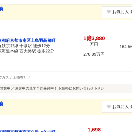
地
お気に入
1億3,880
京都府京都市南区上鳥羽高畠町
万円
近鉄京都線 十条駅 徒歩12分
164.5
東海道本線 西大路駅 徒歩22分
278.89万円
市ガス
上物有り
営業中／ 連休中の見学予約受付中！ お気軽にお問い合わせ下さい
地
お気に入
1,698