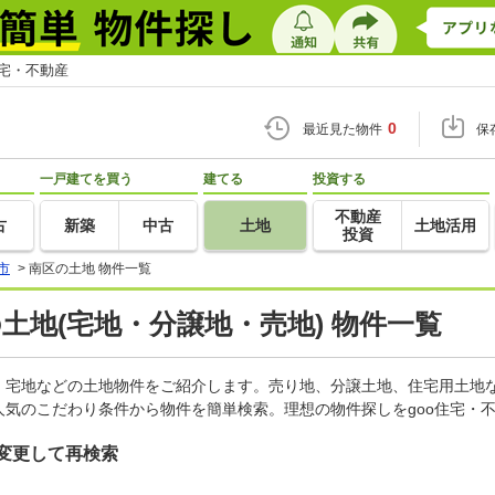
住宅・不動産
0
最近見た物件
保
一戸建てを買う
建てる
投資する
不動産
古
新築
中古
土地
土地活用
投資
市
>
南区の土地 物件一覧
の土地(宅地・分譲地・売地) 物件一覧
、宅地などの土地物件をご紹介します。売り地、分譲土地、住宅用土地な
気のこだわり条件から物件を簡単検索。理想の物件探しをgoo住宅・
変更して再検索