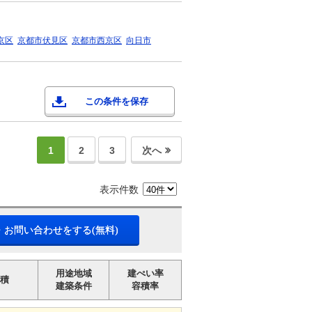
京区
京都市伏見区
京都市西京区
向日市
この条件を保存
1
2
3
次へ
表示件数
・お問い合わせをする(無料)
用途地域
建ぺい率
積
建築条件
容積率