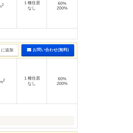
１種住居
60%
2
m
なし
200%
お問い合わせ(無料)
りに追加
１種住居
60%
2
7m
なし
200%