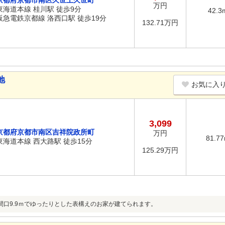
京都府京都市南区久世上久世町
万円
東海道本線 桂川駅 徒歩9分
42.3
阪急電鉄京都線 洛西口駅 徒歩19分
132.71万円
地
お気に入
3,099
京都府京都市南区吉祥院政所町
万円
81.7
東海道本線 西大路駅 徒歩15分
125.29万円
間口9.9ｍでゆったりとした表構えのお家が建てられます。