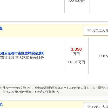
122.40万円
地
お気に入
3,350
京都府京都市南区吉祥院定成町
万円
77.07
東海道本線 西大路駅 徒歩11分
143.70万円
ら徒歩十一分の立地です。南側は幅員約五点九メートルの公道に面しており陽当り
、日々のお買い物や用事にも便利な平坦地です。
地
お気に入