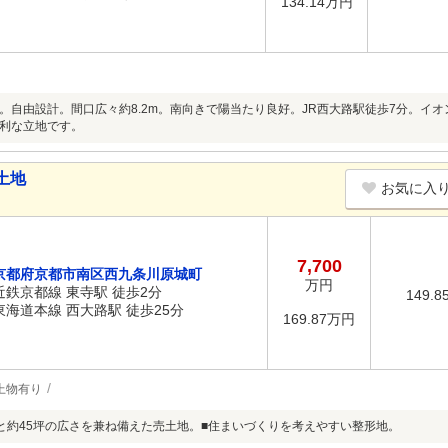
134.14万円
。自由設計。間口広々約8.2m。南向きで陽当たり良好。JR西大路駅徒歩7分。イ
利な立地です。
土地
お気に入
7,700
京都府京都市南区西九条川原城町
万円
近鉄京都線 東寺駅 徒歩2分
149.8
東海道本線 西大路駅 徒歩25分
169.87万円
上物有り
と約45坪の広さを兼ね備えた売土地。■住まいづくりを考えやすい整形地。