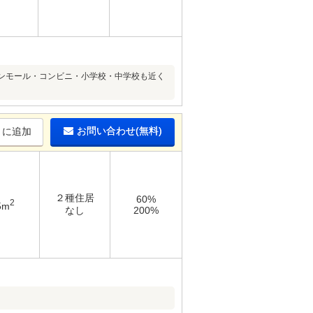
オンモール・コンビニ・小学校・中学校も近く
お問い合わせ(無料)
りに追加
２種住居
60%
2
5m
なし
200%