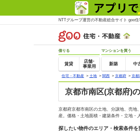
NTTグループ運営の不動産総合サイト goo
借りる
マンションを買う
店舗･
賃貸
新築
中
事業用
住宅・不動産
>
土地
>
関西
>
京都府
>
京都
京都市南区(京都府)
京都府京都市南区の土地、分譲地、売地
産。価格・土地面積・建築条件・立地・人
探したい物件のエリア・検索条件を