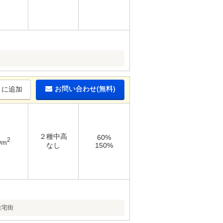
お問い合わせ(無料)
りに追加
２種中高
60%
2
9m
なし
150%
住宅街