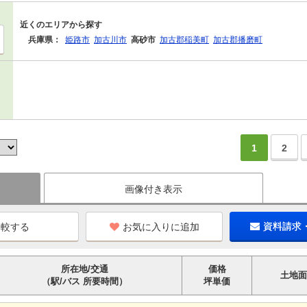
近くのエリアから探す
兵庫県：
姫路市
加古川市
高砂市
加古郡稲美町
加古郡播磨町
1
2
画像付き表示
お気に入りに追加
資料請求
所在地/交通
価格
土地面
（駅/バス 所要時間）
坪単価