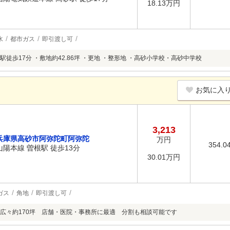
18.13万円
水
都市ガス
即引渡し可
徒歩17分 ・敷地約42.86坪 ・更地 ・整形地 ・高砂小学校・高砂中学校
お気に入
3,213
兵庫県高砂市阿弥陀町阿弥陀
万円
354.0
山陽本線 曽根駅 徒歩13分
30.01万円
ガス
角地
即引渡し可
広々約170坪 店舗・医院・事務所に最適 分割も相談可能です