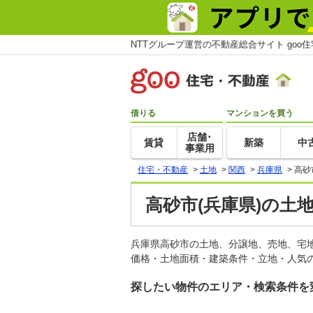
NTTグループ運営の不動産総合サイト goo
借りる
マンションを買う
店舗･
賃貸
新築
中
事業用
住宅・不動産
>
土地
>
関西
>
兵庫県
>
高砂
高砂市(兵庫県)の土
兵庫県高砂市の土地、分譲地、売地、宅
価格・土地面積・建築条件・立地・人気の
探したい物件のエリア・検索条件を