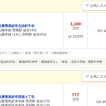
お気に入
1,100
兵庫県高砂市北浜町牛谷
万円
山陽本線 曽根駅 徒歩19分
297.
山陽本線 ひめじ別所駅 徒歩25分
12.23万円
市ガス
上物有り
角地
即引渡し可
1種低層地域
徒歩約19分 ・敷地約89.96坪 ・建築条件なし ・角地 ・北浜小学校・鹿島中学校
お気に入
777
兵庫県高砂市西畑４丁目
万円
山陽電気鉄道本線 荒井駅 徒歩17分
141.6
山陽電気鉄道本線 高砂駅 徒歩17分