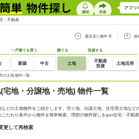
住宅・不動産
0
最近見た物件
保
一戸建てを買う
建てる
投資する
不動産
古
新築
中古
土地
土地活用
投資
市の土地 物件一覧
地(宅地・分譲地・売地) 物件一覧
地などの土地物件をご紹介します。売り地、分譲土地、住宅用土地などの
こだわり条件から物件を簡単検索。理想の物件探しをgoo住宅・不動
変更して再検索