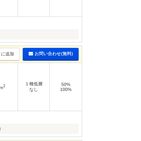
お問い合わせ(無料)
りに追加
１種低層
50%
2
4m
なし
100%
街