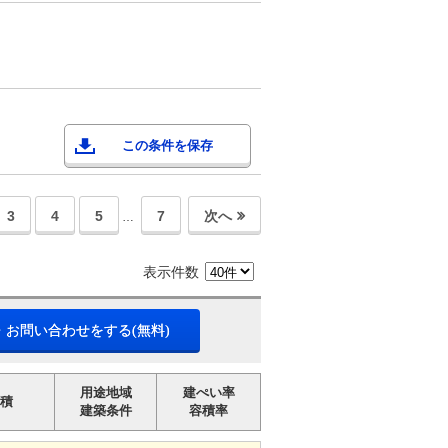
この条件を保存
3
4
5
7
次へ
…
表示件数
・お問い合わせをする(無料)
用途地域
建ぺい率
積
建築条件
容積率