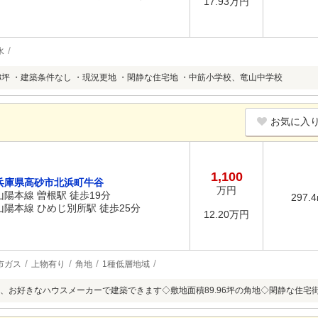
17.93万円
水
8坪 ・建築条件なし ・現況更地 ・閑静な住宅地 ・中筋小学校、竜山中学校
お気に入
1,100
兵庫県高砂市北浜町牛谷
万円
山陽本線 曽根駅 徒歩19分
297.
山陽本線 ひめじ別所駅 徒歩25分
12.20万円
市ガス
上物有り
角地
1種低層地域
、お好きなハウスメーカーで建築できます◇敷地面積89.96坪の角地◇閑静な住宅