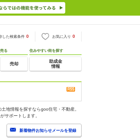
0
0
存した検索条件
お気に入り
売る
住みやすい街を探す
助成金
売却
情報
土地情報を探すならgoo住宅・不動産。
産がサポートします。