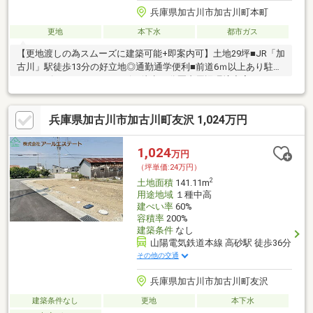
兵庫県加古川市加古川町本町
更地
本下水
都市ガス
【更地渡しの為スムーズに建築可能+即案内可】土地29坪■JR「加
古川」駅徒歩13分の好立地◎通勤通学便利■前道6ｍ以上あり駐車
スムーズ■スーパー・コンビニ徒歩10分圏内周辺環境充実
兵庫県加古川市加古川町友沢 1,024万円
1,024
万円
（坪単価:24万円）
2
土地面積
141.11m
用途地域
１種中高
建ぺい率
60%
容積率
200%
建築条件
なし
山陽電気鉄道本線 高砂駅 徒歩36分
その他の交通
兵庫県加古川市加古川町友沢
建築条件なし
更地
本下水