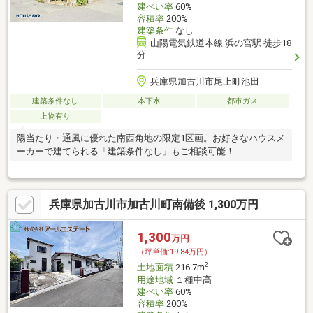
建ぺい率
60%
容積率
200%
建築条件
なし
山陽電気鉄道本線 浜の宮駅 徒歩18
分
兵庫県加古川市尾上町池田
建築条件なし
本下水
都市ガス
上物有り
陽当たり・通風に優れた南西角地の限定1区画。お好きなハウスメ
ーカーで建てられる「建築条件なし」もご相談可能！
兵庫県加古川市加古川町南備後 1,300万円
1,300
万円
（坪単価:19.84万円）
2
土地面積
216.7m
用途地域
１種中高
建ぺい率
60%
容積率
200%