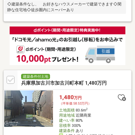
◇建築条件なし、 お好きなハウスメーカーで建築できます◇閑
静な住宅地◇徒歩圏内にスーパーあり
建築条件付土地
兵庫県加古川市加古川町本町 1,480万円
1,480
万円
（坪単価:58.53万円）
2
土地面積
83.6m
用途地域
近隣商業
建ぺい率
80%
容積率
300%
建築条件
あり