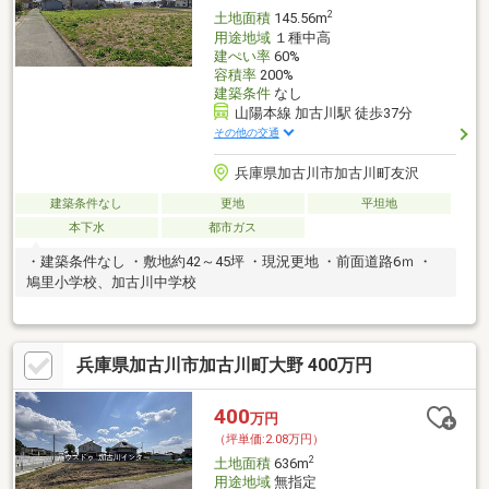
2
土地面積
145.56m
用途地域
１種中高
建ぺい率
60%
容積率
200%
建築条件
なし
山陽本線 加古川駅 徒歩37分
その他の交通
兵庫県加古川市加古川町友沢
建築条件なし
更地
平坦地
本下水
都市ガス
・建築条件なし ・敷地約42～45坪 ・現況更地 ・前面道路6ｍ ・
鳩里小学校、加古川中学校
兵庫県加古川市加古川町大野 400万円
400
万円
（坪単価:2.08万円）
2
土地面積
636m
用途地域
無指定