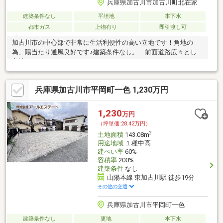
兵庫県加古川市加古川町北在家
建築条件なし
平坦地
本下水
都市ガス
上物有り
即引渡し可
加古川市の中心部で非常に生活利便性の高い立地です！角地の
為、陽当たり通風良好です♪建築条件なし。 前面道路広々とした
立地です。
兵庫県加古川市平岡町一色 1,230万円
1,230
万円
（坪単価:28.42万円）
2
土地面積
143.08m
用途地域
１種中高
建ぺい率
60%
容積率
200%
建築条件
なし
山陽本線 東加古川駅 徒歩19分
その他の交通
兵庫県加古川市平岡町一色
建築条件なし
更地
本下水