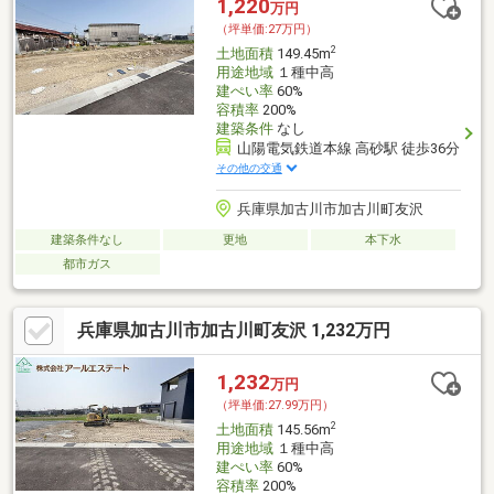
1,220
万円
（坪単価:27万円）
2
土地面積
149.45m
用途地域
１種中高
建ぺい率
60%
容積率
200%
建築条件
なし
山陽電気鉄道本線 高砂駅 徒歩36分
その他の交通
兵庫県加古川市加古川町友沢
建築条件なし
更地
本下水
都市ガス
兵庫県加古川市加古川町友沢 1,232万円
1,232
万円
（坪単価:27.99万円）
2
土地面積
145.56m
用途地域
１種中高
建ぺい率
60%
容積率
200%