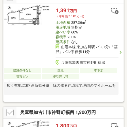
1,391
万円
（坪単価:16.01万円）
2
土地面積
287.36m
用途地域
無指定
建ぺい率
60%
容積率
200%
建築条件
なし
山陽本線 東加古川駅 バス7分/「福
沢」バス停 停歩11分
兵庫県加古川市神野町福留
建築条件なし
更地
本下水
都市ガス
即引渡し可
広々敷地に2区画新規分譲 緑の残る住環境で理想のマイホームを
兵庫県加古川市神野町福留 1,800万円
1,800
万円