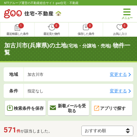
NTTグループ運営の不動産総合サイト goo住宅・不動産
1
0
0
0
最近検索した条件
最近見た物件
保存した条件
お気に入り
加古川市(兵庫県)の土地
物件一
(宅地・分譲地・売地)
覧
地域
変更する
加古川市
条件
変更する
指定なし
新着メールを受
検索条件を保存
アプリで探す
取る
571
件
が該当しました。