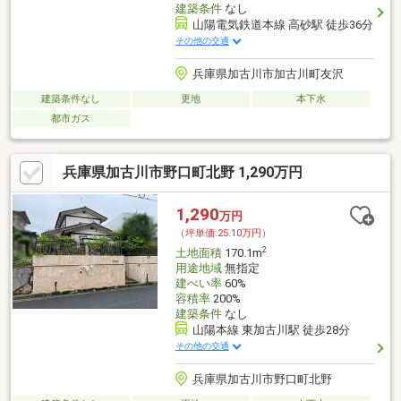
建築条件
なし
山陽電気鉄道本線 高砂駅 徒歩36分
その他の交通
兵庫県加古川市加古川町友沢
建築条件なし
更地
本下水
都市ガス
兵庫県加古川市野口町北野 1,290万円
1,290
万円
（坪単価:25.10万円）
2
土地面積
170.1m
用途地域
無指定
建ぺい率
60%
容積率
200%
建築条件
なし
山陽本線 東加古川駅 徒歩28分
その他の交通
兵庫県加古川市野口町北野