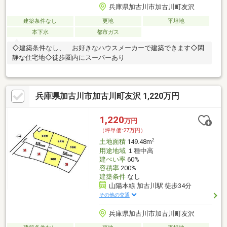
兵庫県加古川市加古川町友沢
建築条件なし
更地
平坦地
本下水
都市ガス
◇建築条件なし、 お好きなハウスメーカーで建築できます◇閑
静な住宅地◇徒歩圏内にスーパーあり
兵庫県加古川市加古川町友沢 1,220万円
1,220
万円
（坪単価:27万円）
2
土地面積
149.48m
用途地域
１種中高
建ぺい率
60%
容積率
200%
建築条件
なし
山陽本線 加古川駅 徒歩34分
その他の交通
兵庫県加古川市加古川町友沢