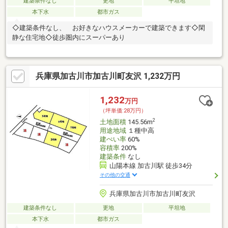
建築条件なし
更地
平坦地
本下水
都市ガス
◇建築条件なし、 お好きなハウスメーカーで建築できます◇閑
静な住宅地◇徒歩圏内にスーパーあり
兵庫県加古川市加古川町友沢 1,232万円
1,232
万円
（坪単価:28万円）
2
土地面積
145.56m
用途地域
１種中高
建ぺい率
60%
容積率
200%
建築条件
なし
山陽本線 加古川駅 徒歩34分
その他の交通
兵庫県加古川市加古川町友沢
建築条件なし
更地
平坦地
本下水
都市ガス