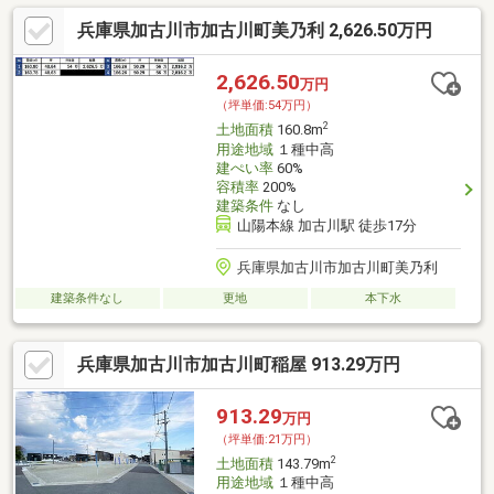
兵庫県加古川市加古川町美乃利 2,626.50万円
2,626.50
万円
（坪単価:54万円）
2
土地面積
160.8m
用途地域
１種中高
建ぺい率
60%
容積率
200%
建築条件
なし
山陽本線 加古川駅 徒歩17分
兵庫県加古川市加古川町美乃利
建築条件なし
更地
本下水
兵庫県加古川市加古川町稲屋 913.29万円
913.29
万円
（坪単価:21万円）
2
土地面積
143.79m
用途地域
１種中高