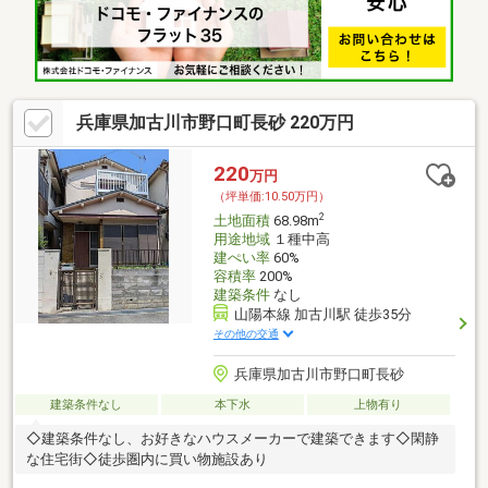
兵庫県加古川市野口町長砂 220万円
220
万円
（坪単価:10.50万円）
2
土地面積
68.98m
用途地域
１種中高
建ぺい率
60%
容積率
200%
建築条件
なし
山陽本線 加古川駅 徒歩35分
その他の交通
兵庫県加古川市野口町長砂
建築条件なし
本下水
上物有り
◇建築条件なし、お好きなハウスメーカーで建築できます◇閑静
な住宅街◇徒歩圏内に買い物施設あり