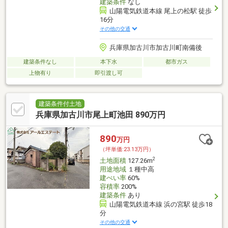
建築条件
なし
山陽電気鉄道本線 尾上の松駅 徒歩
16分
その他の交通
兵庫県加古川市加古川町南備後
建築条件なし
本下水
都市ガス
上物有り
即引渡し可
建築条件付土地
兵庫県加古川市尾上町池田 890万円
890
万円
（坪単価:23.13万円）
2
土地面積
127.26m
用途地域
１種中高
建ぺい率
60%
容積率
200%
建築条件
あり
山陽電気鉄道本線 浜の宮駅 徒歩18
分
その他の交通