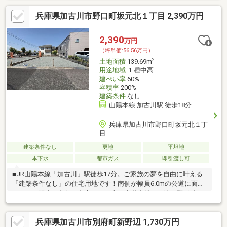
兵庫県加古川市野口町坂元北１丁目 2,390万円
2,390
万円
（坪単価:56.56万円）
2
土地面積
139.69m
用途地域
１種中高
建ぺい率
60%
容積率
200%
建築条件
なし
山陽本線 加古川駅 徒歩18分
兵庫県加古川市野口町坂元北１丁
目
建築条件なし
更地
平坦地
本下水
都市ガス
即引渡し可
■JR山陽本線「加古川」駅徒歩17分。ご家族の夢を自由に叶える
「建築条件なし」の住宅用地です！南側が幅員6.0mの公道に面し
ており、陽当り良好。都市ガス・上下水道完備の更地で即引渡可
能です。
兵庫県加古川市別府町新野辺 1,730万円