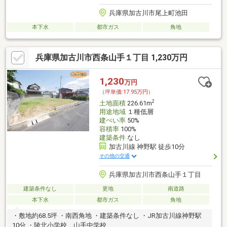
兵庫県加古川市尾上町池田
本下水
都市ガス
角地
兵庫県加古川市西条山手１丁目 1,230万円
1,230
万円
（坪単価:17.95万円）
2
土地面積
226.61m
用途地域
１種低層
建ぺい率
50%
容積率
100%
建築条件
なし
加古川線 神野駅 徒歩10分
その他の交通
兵庫県加古川市西条山手１丁目
建築条件なし
更地
南道路
本下水
都市ガス
角地
・敷地約68.5坪 ・南西角地 ・建築条件なし ・JR加古川線神野駅
10分 ・陵北小学校、山手中学校