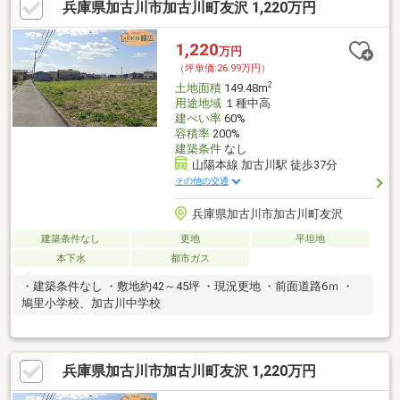
兵庫県加古川市加古川町友沢 1,220万円
1,220
万円
（坪単価:26.99万円）
2
土地面積
149.48m
用途地域
１種中高
建ぺい率
60%
容積率
200%
建築条件
なし
山陽本線 加古川駅 徒歩37分
その他の交通
兵庫県加古川市加古川町友沢
建築条件なし
更地
平坦地
本下水
都市ガス
・建築条件なし ・敷地約42～45坪 ・現況更地 ・前面道路6ｍ ・
鳩里小学校、加古川中学校
兵庫県加古川市加古川町友沢 1,220万円