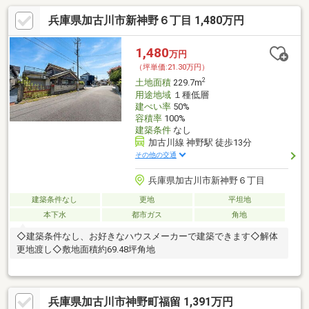
兵庫県加古川市新神野６丁目 1,480万円
1,480
万円
（坪単価:21.30万円）
2
土地面積
229.7m
用途地域
１種低層
建ぺい率
50%
容積率
100%
建築条件
なし
加古川線 神野駅 徒歩13分
その他の交通
兵庫県加古川市新神野６丁目
建築条件なし
更地
平坦地
本下水
都市ガス
角地
◇建築条件なし、お好きなハウスメーカーで建築できます◇解体
更地渡し◇敷地面積約69.48坪角地
兵庫県加古川市神野町福留 1,391万円