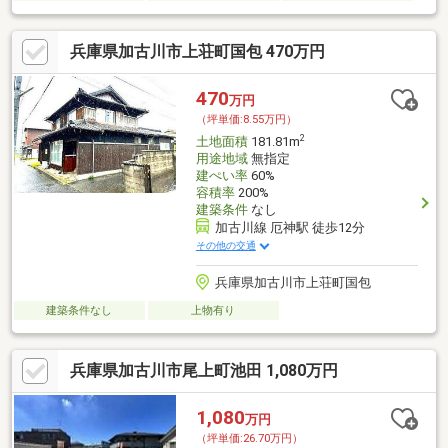
兵庫県加古川市上荘町国包 470万円
470
万円
（坪単価:8.55万円）
2
土地面積
181.81m
用途地域
無指定
建ぺい率
60%
容積率
200%
建築条件
なし
加古川線 厄神駅 徒歩12分
その他の交通
兵庫県加古川市上荘町国包
建築条件なし
上物有り
兵庫県加古川市尾上町池田 1,080万円
1,080
万円
（坪単価:26.70万円）