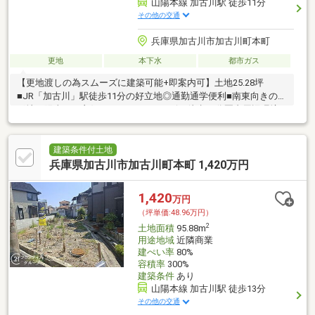
山陽本線 加古川駅 徒歩11分
その他の交通
兵庫県加古川市加古川町本町
更地
本下水
都市ガス
【更地渡しの為スムーズに建築可能+即案内可】土地25.28坪
■JR「加古川」駅徒歩11分の好立地◎通勤通学便利■南東向きの整
形地で陽当たり良好■スーパー・コンビニ徒歩10分圏内周辺環境
充実
建築条件付土地
兵庫県加古川市加古川町本町 1,420万円
1,420
万円
（坪単価:48.96万円）
2
土地面積
95.88m
用途地域
近隣商業
建ぺい率
80%
容積率
300%
建築条件
あり
山陽本線 加古川駅 徒歩13分
その他の交通