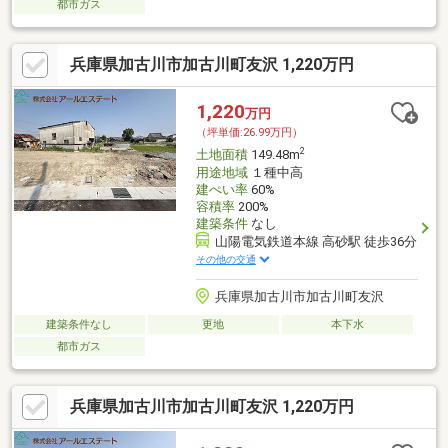
都市ガス
兵庫県加古川市加古川町友沢 1,220万円
1,220
万円
（坪単価:26.99万円）
2
土地面積
149.48m
用途地域
１種中高
建ぺい率
60%
容積率
200%
建築条件
なし
山陽電気鉄道本線 高砂駅 徒歩36分
その他の交通
兵庫県加古川市加古川町友沢
建築条件なし
更地
本下水
都市ガス
兵庫県加古川市加古川町友沢 1,220万円