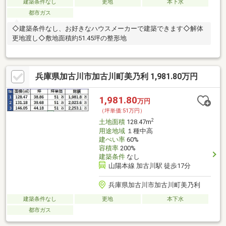
建築条件なし
更地
本下水
都市ガス
◇建築条件なし、お好きなハウスメーカーで建築できます◇解体
更地渡し◇敷地面積約51.45坪の整形地
兵庫県加古川市加古川町美乃利 1,981.80万円
1,981.80
万円
（坪単価:51万円）
2
土地面積
128.47m
用途地域
１種中高
建ぺい率
60%
容積率
200%
建築条件
なし
山陽本線 加古川駅 徒歩17分
兵庫県加古川市加古川町美乃利
建築条件なし
更地
本下水
都市ガス