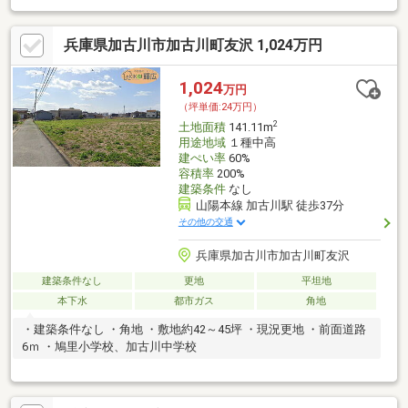
兵庫県加古川市加古川町友沢 1,024万円
1,024
万円
（坪単価:24万円）
2
土地面積
141.11m
用途地域
１種中高
建ぺい率
60%
容積率
200%
建築条件
なし
山陽本線 加古川駅 徒歩37分
その他の交通
兵庫県加古川市加古川町友沢
建築条件なし
更地
平坦地
本下水
都市ガス
角地
・建築条件なし ・角地 ・敷地約42～45坪 ・現況更地 ・前面道路
6ｍ ・鳩里小学校、加古川中学校