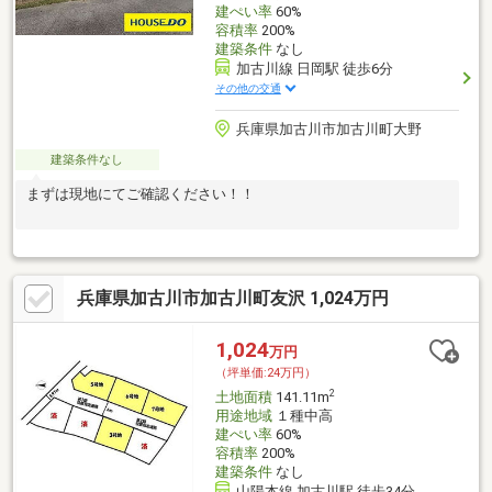
建ぺい率
60%
容積率
200%
建築条件
なし
加古川線 日岡駅 徒歩6分
その他の交通
兵庫県加古川市加古川町大野
建築条件なし
まずは現地にてご確認ください！！
兵庫県加古川市加古川町友沢 1,024万円
1,024
万円
（坪単価:24万円）
2
土地面積
141.11m
用途地域
１種中高
建ぺい率
60%
容積率
200%
建築条件
なし
山陽本線 加古川駅 徒歩34分