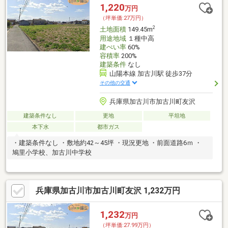
1,220
万円
（坪単価:27万円）
2
土地面積
149.45m
用途地域
１種中高
建ぺい率
60%
容積率
200%
建築条件
なし
山陽本線 加古川駅 徒歩37分
その他の交通
兵庫県加古川市加古川町友沢
建築条件なし
更地
平坦地
本下水
都市ガス
・建築条件なし ・敷地約42～45坪 ・現況更地 ・前面道路6ｍ ・
鳩里小学校、加古川中学校
兵庫県加古川市加古川町友沢 1,232万円
1,232
万円
（坪単価:27.99万円）