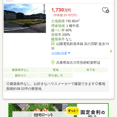
1,730
万円
（坪単価:29.70万円）
2
土地面積
192.82m
用途地域
１種中高
建ぺい率
60%
容積率
200%
建築条件
なし
山陽電気鉄道本線 浜の宮駅 徒歩13
分
その他の交通
兵庫県加古川市別府町新野辺
建築条件なし
更地
本下水
都市ガス
即引渡し可
◇建築条件なし、お好きなハウスメーカーで建築できます◇敷地
面積約58.32坪の整形地