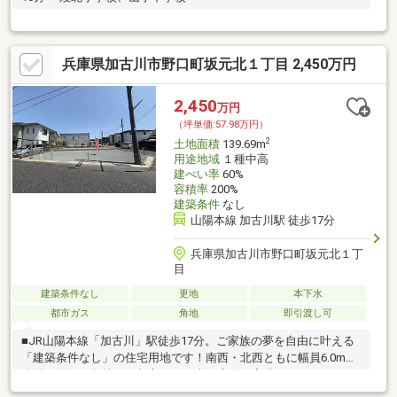
兵庫県加古川市野口町坂元北１丁目 2,450万円
2,450
万円
（坪単価:57.98万円）
2
土地面積
139.69m
用途地域
１種中高
建ぺい率
60%
容積率
200%
建築条件
なし
山陽本線 加古川駅 徒歩17分
兵庫県加古川市野口町坂元北１丁
目
建築条件なし
更地
本下水
都市ガス
角地
即引渡し可
■JR山陽本線「加古川」駅徒歩17分。ご家族の夢を自由に叶える
「建築条件なし」の住宅用地です！南西・北西ともに幅員6.0mの
公道に面した角地で、都市ガス・上下水道が完備されています。