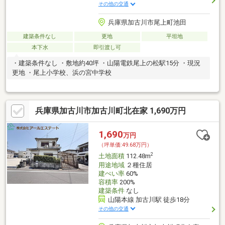
その他の交通
兵庫県加古川市尾上町池田
建築条件なし
更地
平坦地
本下水
即引渡し可
・建築条件なし ・敷地約40坪 ・山陽電鉄尾上の松駅15分 ・現況
更地 ・尾上小学校、浜の宮中学校
兵庫県加古川市加古川町北在家 1,690万円
1,690
万円
（坪単価:49.68万円）
2
土地面積
112.48m
用途地域
２種住居
建ぺい率
60%
容積率
200%
建築条件
なし
山陽本線 加古川駅 徒歩18分
その他の交通