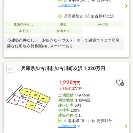
その他の交通
兵庫県加古川市加古川町友沢
建築条件なし
更地
平坦地
本下水
都市ガス
◇建築条件なし、 お好きなハウスメーカーで建築できます◇閑
静な住宅地◇徒歩圏内にスーパーあり
兵庫県加古川市加古川町友沢 1,220万円
1,220
万円
（坪単価:27万円）
2
土地面積
149.45m
用途地域
１種中高
建ぺい率
60%
容積率
200%
建築条件
なし
山陽本線 加古川駅 徒歩34分
その他の交通