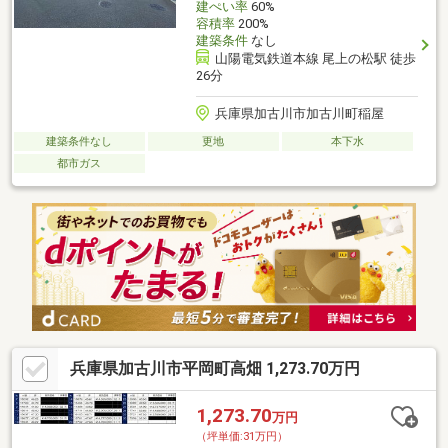
建ぺい率
60%
容積率
200%
建築条件
なし
山陽電気鉄道本線 尾上の松駅 徒歩
26分
兵庫県加古川市加古川町稲屋
建築条件なし
更地
本下水
都市ガス
兵庫県加古川市平岡町高畑 1,273.70万円
1,273.70
万円
（坪単価:31万円）