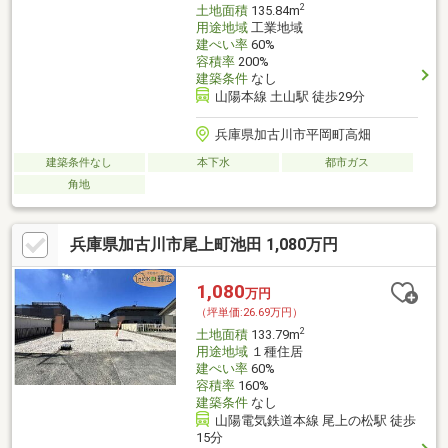
2
土地面積
135.84m
用途地域
工業地域
建ぺい率
60%
容積率
200%
建築条件
なし
山陽本線 土山駅 徒歩29分
兵庫県加古川市平岡町高畑
建築条件なし
本下水
都市ガス
角地
兵庫県加古川市尾上町池田 1,080万円
1,080
万円
（坪単価:26.69万円）
2
土地面積
133.79m
用途地域
１種住居
建ぺい率
60%
容積率
160%
建築条件
なし
山陽電気鉄道本線 尾上の松駅 徒歩
15分