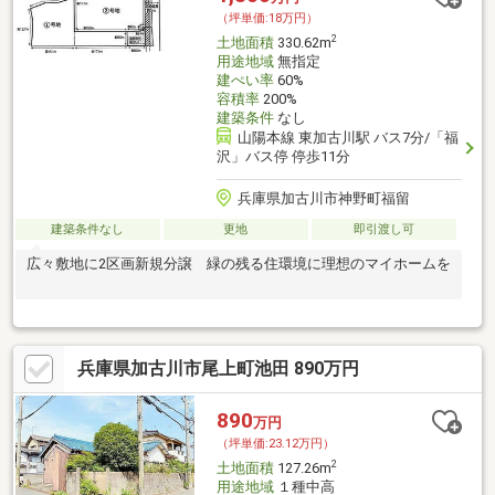
（坪単価:18万円）
2
土地面積
330.62m
用途地域
無指定
建ぺい率
60%
容積率
200%
建築条件
なし
山陽本線 東加古川駅 バス7分/「福
沢」バス停 停歩11分
兵庫県加古川市神野町福留
建築条件なし
更地
即引渡し可
広々敷地に2区画新規分譲 緑の残る住環境に理想のマイホームを
兵庫県加古川市尾上町池田 890万円
890
万円
（坪単価:23.12万円）
2
土地面積
127.26m
用途地域
１種中高