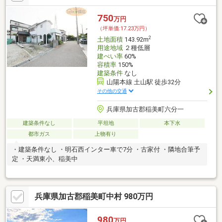
750
万円
（坪単価:17.23万円）
2
土地面積
143.92m
用途地域
２種低層
建ぺい率
60%
容積率
150%
建築条件
なし
山陽本線 土山駅 徒歩32分
その他の交通
兵庫県加古郡稲美町六分一
建築条件なし
平坦地
本下水
都市ガス
上物有り
・建築条件なし ・明石西インター車で7分 ・古家付 ・隣地合筆予
定 ・天満東小、稲美中
兵庫県加古郡稲美町中村 980万円
980
万円