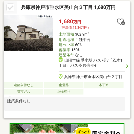
兵庫県神戸市垂水区美山台２丁目 1,680万円
1,680
万円
（坪単価:18.34万円）
2
土地面積
302.9m
用途地域
１種中高
建ぺい率
60%
容積率
150%
建築条件
なし
山陽本線 垂水駅 バス7分/「乙木1
丁目」バス停 停歩4分
兵庫県神戸市垂水区美山台２丁目
建築条件なし
南道路
本下水
都市ガス
上物有り
建築条件なし