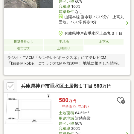
建ぺい率
60%
容積率
160%
建築条件
なし
山陽本線 垂水駅 バス9分/「上高丸
団地」バス停 停歩8分
兵庫県神戸市垂水区上高丸３丁目
建築条件なし
平坦地
本下水
都市ガス
上物有り
ラジオ・TV CM「サンテレビボックス席」にてテレビCM、
「kissFM kobe」にてラジオCMを放送中！ 地域に根ざした情報力
とスピード感のある対応で、理想の住まい探しをサポート致しま
す♪
兵庫県神戸市垂水区王居殿１丁目 580万円
580
万円
（坪単価:29.72万円）
2
土地面積
64.52m
用途地域
近隣商業
建ぺい率
80%
容積率
200%
建築条件
なし