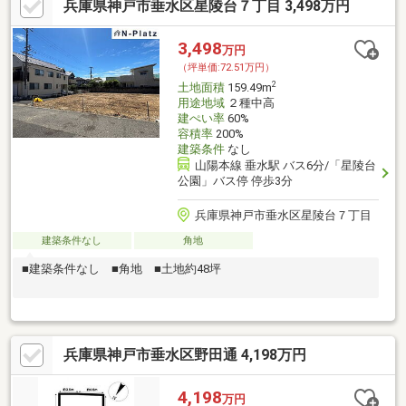
兵庫県神戸市垂水区星陵台７丁目 3,498万円
3,498
万円
（坪単価:72.51万円）
2
土地面積
159.49m
用途地域
２種中高
建ぺい率
60%
容積率
200%
建築条件
なし
山陽本線 垂水駅 バス6分/「星陵台
公園」バス停 停歩3分
兵庫県神戸市垂水区星陵台７丁目
建築条件なし
角地
■建築条件なし ■角地 ■土地約48坪
兵庫県神戸市垂水区野田通 4,198万円
4,198
万円