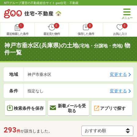
NTTグループ運営の不動産総合サイト goo住宅・不動産
1
0
0
0
最近検索した条件
最近見た物件
保存した条件
お気に入り
神戸市垂水区(兵庫県)の土地
物
(宅地・分譲地・売地)
件一覧
地域
変更する
神戸市垂水区
条件
変更する
指定なし
新着メールを受
検索条件を保存
アプリで探す
取る
293
件
が該当しました。