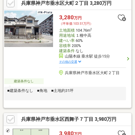
兵庫県神戸市垂水区大町２丁目 3,280万円
3,280
万円
（坪単価:103.51万円）
2
土地面積
104.76m
用途地域
１種中高
建ぺい率
60%
容積率
200%
建築条件
なし
山陽本線 垂水駅 徒歩15分
その他の交通
兵庫県神戸市垂水区大町２丁目
建築条件なし
■建築条件なし ■角地 ■土地約31坪
兵庫県神戸市垂水区西舞子７丁目 3,980万円
3,980
万円