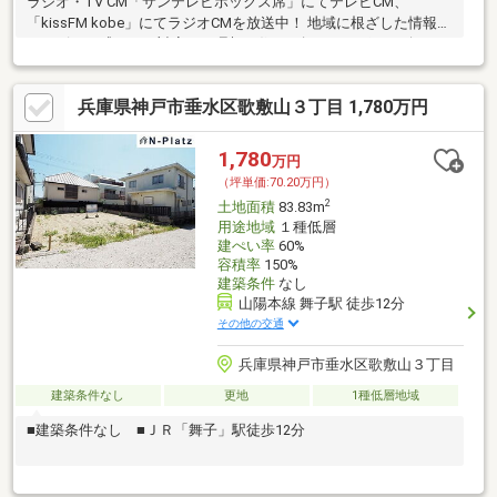
ラジオ・TV CM「サンテレビボックス席」にてテレビCM、
「kissFM kobe」にてラジオCMを放送中！ 地域に根ざした情報力
とスピード感のある対応で、理想の住まい探しをサポート致しま
す♪
兵庫県神戸市垂水区歌敷山３丁目 1,780万円
1,780
万円
（坪単価:70.20万円）
2
土地面積
83.83m
用途地域
１種低層
建ぺい率
60%
容積率
150%
建築条件
なし
山陽本線 舞子駅 徒歩12分
その他の交通
兵庫県神戸市垂水区歌敷山３丁目
建築条件なし
更地
1種低層地域
■建築条件なし ■ＪＲ「舞子」駅徒歩12分