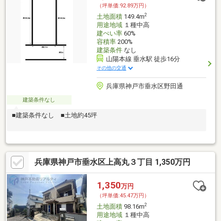
（坪単価:92.89万円）
2
土地面積
149.4m
用途地域
１種中高
建ぺい率
60%
容積率
200%
建築条件
なし
山陽本線 垂水駅 徒歩16分
その他の交通
兵庫県神戸市垂水区野田通
建築条件なし
■建築条件なし ■土地約45坪
兵庫県神戸市垂水区上高丸３丁目 1,350万円
1,350
万円
（坪単価:45.47万円）
2
土地面積
98.16m
用途地域
１種中高