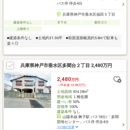
バス停 停歩4分
兵庫県神戸市垂水区福田５丁目
建築条件なし
本下水
都市ガス
上物有り
■建築条件なし ■土地約31.36坪 ■前面道路幅員約5.8mで駐車も
楽々◎
兵庫県神戸市垂水区多聞台２丁目 2,480万円
2,480
万円
（坪単価:18.88万円）
2
土地面積
434.28m
用途地域
１種低層
建ぺい率
50%
容積率
100%
建築条件
なし
山陽本線 舞子駅 バス18分/「多聞
団地センター」バス停 停歩4分
その他の交通