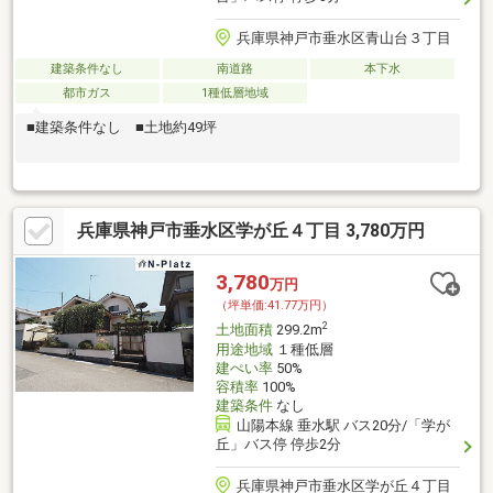
兵庫県神戸市垂水区青山台３丁目
建築条件なし
南道路
本下水
都市ガス
1種低層地域
■建築条件なし ■土地約49坪
兵庫県神戸市垂水区学が丘４丁目 3,780万円
3,780
万円
（坪単価:41.77万円）
2
土地面積
299.2m
用途地域
１種低層
建ぺい率
50%
容積率
100%
建築条件
なし
山陽本線 垂水駅 バス20分/「学が
丘」バス停 停歩2分
兵庫県神戸市垂水区学が丘４丁目