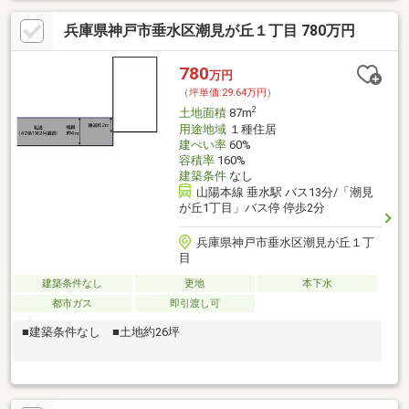
兵庫県神戸市垂水区潮見が丘１丁目 780万円
780
万円
（坪単価:29.64万円）
2
土地面積
87m
用途地域
１種住居
建ぺい率
60%
容積率
160%
建築条件
なし
山陽本線 垂水駅 バス13分/「潮見
が丘1丁目」バス停 停歩2分
兵庫県神戸市垂水区潮見が丘１丁
目
建築条件なし
更地
本下水
都市ガス
即引渡し可
■建築条件なし ■土地約26坪