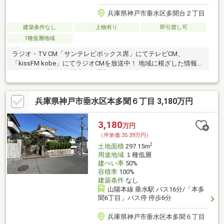
兵庫県神戸市垂水区多聞台２丁目
建築条件なし
上物有り
即引渡し可
1種低層地域
ラジオ・TV CM「サンテレビボックス席」にてテレビCM、
「kissFM kobe」にてラジオCMを放送中！ 地域に根ざした情報力
とスピード感のある対応で、理想の住まい探しをサポート致しま
す♪
兵庫県神戸市垂水区本多聞６丁目 3,180万円
3,180
万円
（坪単価:35.39万円）
2
土地面積
297.15m
用途地域
１種低層
建ぺい率
50%
容積率
100%
建築条件
なし
山陽本線 垂水駅 バス16分/「本多
聞6丁目」バス停 停歩6分
兵庫県神戸市垂水区本多聞６丁目