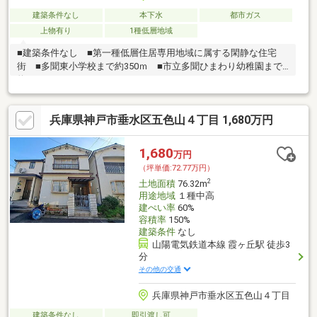
建築条件なし
本下水
都市ガス
上物有り
1種低層地域
■建築条件なし ■第一種低層住居専用地域に属する閑静な住宅
街 ■多聞東小学校まで約350ｍ ■市立多聞ひまわり幼稚園まで
約220ｍ
兵庫県神戸市垂水区五色山４丁目 1,680万円
1,680
万円
（坪単価:72.77万円）
2
土地面積
76.32m
用途地域
１種中高
建ぺい率
60%
容積率
150%
建築条件
なし
山陽電気鉄道本線 霞ヶ丘駅 徒歩3
分
その他の交通
兵庫県神戸市垂水区五色山４丁目
建築条件なし
即引渡し可