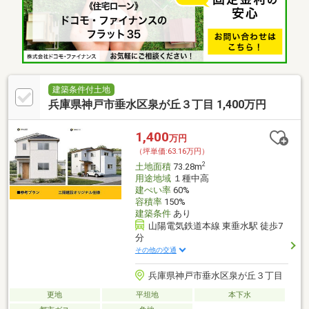
建築条件付土地
兵庫県神戸市垂水区泉が丘３丁目 1,400万円
1,400
万円
（坪単価:63.16万円）
2
土地面積
73.28m
用途地域
１種中高
建ぺい率
60%
容積率
150%
建築条件
あり
山陽電気鉄道本線 東垂水駅 徒歩7
分
その他の交通
兵庫県神戸市垂水区泉が丘３丁目
更地
平坦地
本下水