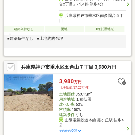
台2丁目」バス停 停歩4分
兵庫県神戸市垂水区南多聞台５丁
目
建築条件なし
更地
1種低層地域
■建築条件なし ■土地約約49坪
兵庫県神戸市垂水区五色山７丁目 3,980万円
3,980
万円
（坪単価:37.26万円）
2
土地面積
353.15m
用途地域
１種低層
建ぺい率
60%
容積率
150%
建築条件
なし
山陽電気鉄道本線 霞ヶ丘駅 徒歩4
分
その他の交通