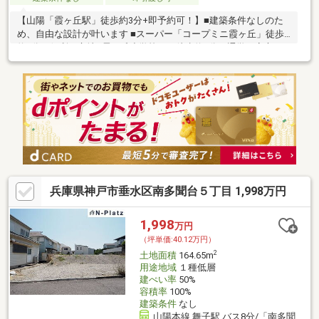
【山陽「霞ヶ丘駅」徒歩約3分+即予約可！】■建築条件なしのた
め、自由な設計が叶います ■スーパー「コープミニ霞ヶ丘」徒歩
約8分の便利な立地■霞ケ丘小学校まで徒歩約5分と通学も安心な
立地です
兵庫県神戸市垂水区南多聞台５丁目 1,998万円
1,998
万円
（坪単価:40.12万円）
2
土地面積
164.65m
用途地域
１種低層
建ぺい率
50%
容積率
100%
建築条件
なし
山陽本線 舞子駅 バス8分/「南多聞