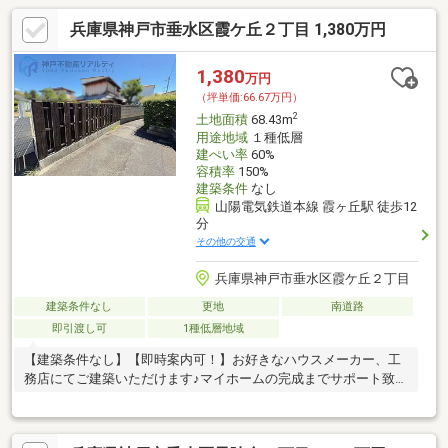
兵庫県神戸市垂水区霞ケ丘２丁目 1,380万円
1,380
万円
（坪単価:66.67万円）
2
土地面積
68.43m
用途地域
１種低層
建ぺい率
60%
容積率
150%
建築条件
なし
山陽電気鉄道本線 霞ヶ丘駅 徒歩12
分
その他の交通
兵庫県神戸市垂水区霞ケ丘２丁目
建築条件なし
更地
南道路
即引渡し可
1種低層地域
【建築条件なし】【即時案内可！】お好きなハウスメーカー、工
務店にてご建築いただけます♪マイホームの完成までサポート致し
ます♪