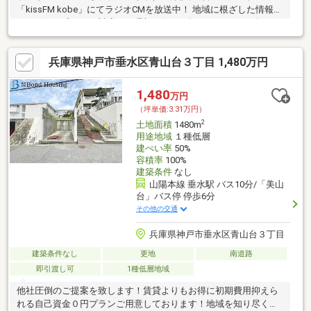
「kissFM kobe」にてラジオCMを放送中！ 地域に根ざした情報力
とスピード感のある対応で、理想の住まい探しをサポート致しま
す♪
兵庫県神戸市垂水区青山台３丁目 1,480万円
1,480
万円
（坪単価:3.31万円）
2
土地面積
1480m
用途地域
１種低層
建ぺい率
50%
容積率
100%
建築条件
なし
山陽本線 垂水駅 バス10分/「美山
台」バス停 停歩6分
その他の交通
兵庫県神戸市垂水区青山台３丁目
建築条件なし
更地
南道路
即引渡し可
1種低層地域
他社圧倒のご提案を致します！賃貸よりもお得に初期費用抑えら
れる自己資金０円プランご用意しております！地域を知り尽くし