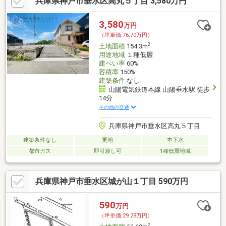
兵庫県神戸市垂水区高丸５丁目 3,580万円
3,580
万円
（坪単価:76.70万円）
2
土地面積
154.3m
用途地域
１種低層
建ぺい率
60%
容積率
150%
建築条件
なし
山陽電気鉄道本線 山陽垂水駅 徒歩
14分
その他の交通
兵庫県神戸市垂水区高丸５丁目
建築条件なし
更地
本下水
都市ガス
即引渡し可
1種低層地域
兵庫県神戸市垂水区城が山１丁目 590万円
590
万円
（坪単価:29.28万円）
2