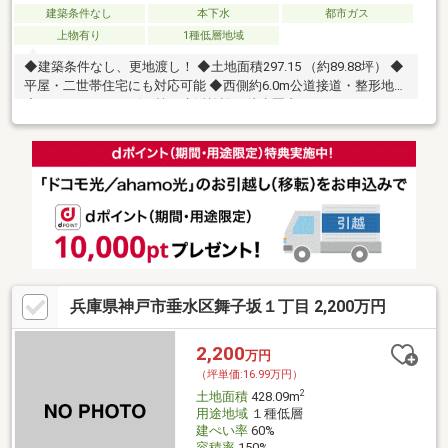
建築条件なし
本下水
都市ガス
上物有り
1種低層地域
◆建築条件なし、更地渡し！ ◆土地面積297.15 （約89.88坪） ◆
平屋・二世帯住宅にも対応可能 ◆西側約6.0m公道接道・整形地
◆スーパー・コンビニ等の生活施設が徒歩圏内
兵庫県神戸市垂水区舞子坂１丁目 2,200万円
2,200
万円
（坪単価:16.99万円）
2
土地面積
428.09m
用途地域
１種低層
建ぺい率
60%
容積率
150%