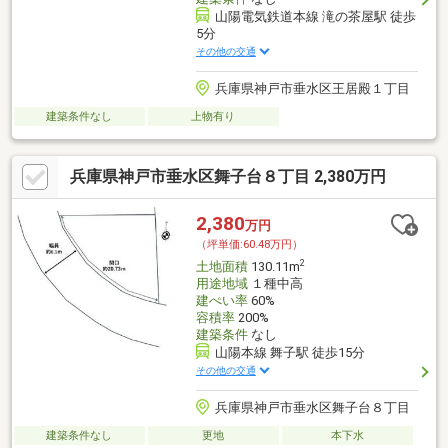
山陽電気鉄道本線 滝の茶屋駅 徒歩
5分
その他の交通
兵庫県神戸市垂水区王居殿１丁目
建築条件なし
上物有り
兵庫県神戸市垂水区舞子台８丁目 2,380万円
2,380
万円
（坪単価:60.48万円）
2
土地面積
130.11m
用途地域
１種中高
建ぺい率
60%
容積率
200%
建築条件
なし
山陽本線 舞子駅 徒歩15分
その他の交通
兵庫県神戸市垂水区舞子台８丁目
建築条件なし
更地
本下水