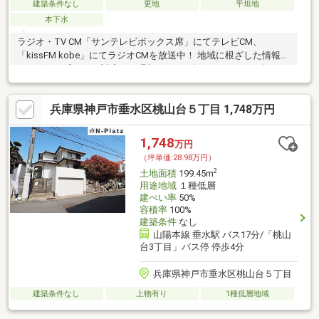
建築条件なし
更地
平坦地
本下水
ラジオ・TV CM「サンテレビボックス席」にてテレビCM、
「kissFM kobe」にてラジオCMを放送中！ 地域に根ざした情報力
とスピード感のある対応で、理想の住まい探しをサポート致しま
す♪
兵庫県神戸市垂水区桃山台５丁目 1,748万円
1,748
万円
（坪単価:28.98万円）
2
土地面積
199.45m
用途地域
１種低層
建ぺい率
50%
容積率
100%
建築条件
なし
山陽本線 垂水駅 バス17分/「桃山
台3丁目」バス停 停歩4分
兵庫県神戸市垂水区桃山台５丁目
建築条件なし
上物有り
1種低層地域