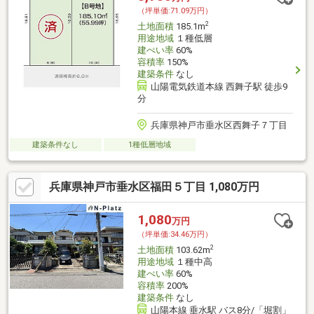
（坪単価:71.09万円）
2
土地面積
185.1m
用途地域
１種低層
建ぺい率
60%
容積率
150%
建築条件
なし
山陽電気鉄道本線 西舞子駅 徒歩9
分
兵庫県神戸市垂水区西舞子７丁目
建築条件なし
1種低層地域
兵庫県神戸市垂水区福田５丁目 1,080万円
1,080
万円
（坪単価:34.46万円）
2
土地面積
103.62m
用途地域
１種中高
建ぺい率
60%
容積率
200%
建築条件
なし
山陽本線 垂水駅 バス8分/「堀割」