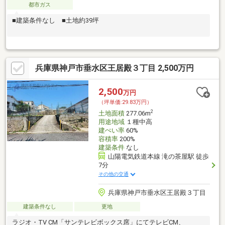
都市ガス
■建築条件なし ■土地約39坪
兵庫県神戸市垂水区王居殿３丁目 2,500万円
2,500
万円
（坪単価:29.83万円）
2
土地面積
277.06m
用途地域
１種中高
建ぺい率
60%
容積率
200%
建築条件
なし
山陽電気鉄道本線 滝の茶屋駅 徒歩
7分
その他の交通
兵庫県神戸市垂水区王居殿３丁目
建築条件なし
更地
ラジオ・TV CM「サンテレビボックス席」にてテレビCM、