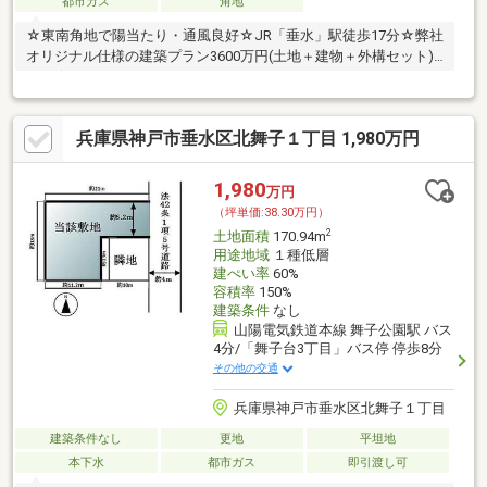
都市ガス
角地
☆東南角地で陽当たり・通風良好☆JR「垂水」駅徒歩17分☆弊社
オリジナル仕様の建築プラン3600万円(土地＋建物＋外構セット)
あり☆
兵庫県神戸市垂水区北舞子１丁目 1,980万円
1,980
万円
（坪単価:38.30万円）
2
土地面積
170.94m
用途地域
１種低層
建ぺい率
60%
容積率
150%
建築条件
なし
山陽電気鉄道本線 舞子公園駅 バス
4分/「舞子台3丁目」バス停 停歩8分
その他の交通
兵庫県神戸市垂水区北舞子１丁目
建築条件なし
更地
平坦地
本下水
都市ガス
即引渡し可