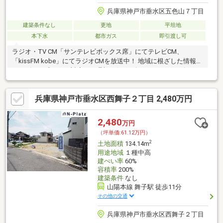
兵庫県神戸市垂水区五色山７丁目
建築条件なし
更地
平坦地
本下水
都市ガス
即引渡し可
ラジオ・TV CM「サンテレビボックス席」にてテレビCM、
「kissFM kobe」にてラジオCMを放送中！ 地域に根ざした情報力
とスピード感のある対応で、理想の住まい探しをサポート致しま
す♪
兵庫県神戸市垂水区西舞子２丁目 2,480万円
2,480
万円
（坪単価:61.12万円）
2
土地面積
134.14m
用途地域
１種中高
建ぺい率
60%
容積率
200%
建築条件
なし
山陽本線 舞子駅 徒歩11分
その他の交通
兵庫県神戸市垂水区西舞子２丁目