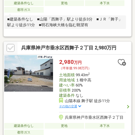
建築条件なし
更地
本下水
都市ガス
■建築条件なし ■山陽「西舞子」駅より徒歩3分 ■ＪＲ「舞子」
駅より徒歩11分 ■明石海峡大橋を臨む眺望有
兵庫県神戸市垂水区西舞子２丁目 2,980万円
2,980
万円
（坪単価:99.08万円）
2
土地面積
99.43m
用途地域
１種中高
建ぺい率
60%
容積率
200%
建築条件
なし
山陽本線 舞子駅 徒歩11分
その他の交通
兵庫県神戸市垂水区西舞子２丁目
建築条件なし
更地
本下水
都市ガス