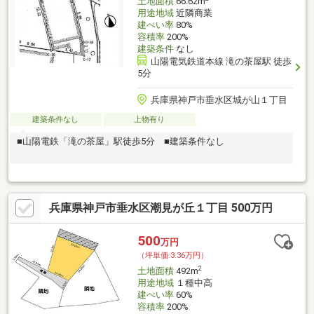
土地面積
66.62m
用途地域
近隣商業
建ぺい率
80%
容積率
200%
建築条件
なし
山陽電気鉄道本線 滝の茶屋駅 徒歩
5分
兵庫県神戸市垂水区城が山１丁目
建築条件なし
上物有り
■山陽電鉄「滝の茶屋」駅徒歩5分 ■建築条件なし
兵庫県神戸市垂水区潮見が丘１丁目 500万円
500
万円
（坪単価:3.36万円）
2
土地面積
492m
用途地域
１種中高
建ぺい率
60%
容積率
200%