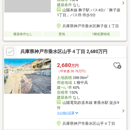
建築条件
なし
山陽本線 舞子駅 バス4分/「舞子坂
1丁目」バス停 停歩5分
兵庫県神戸市垂水区舞子坂１丁目
建築条件なし
更地
1種低層地域
兵庫県神戸市垂水区山手４丁目 2,680万円
2,680
万円
（坪単価:30.76万円）
2
土地面積
288.06m
用途地域
１種中高
建ぺい率
60%
容積率
150%
建築条件
なし
山陽電気鉄道本線 東垂水駅 徒歩9
分
その他の交通
兵庫県神戸市垂水区山手４丁目