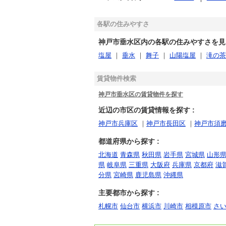
各駅の住みやすさ
神戸市垂水区内の各駅の住みやすさを見る
塩屋
｜
垂水
｜
舞子
｜
山陽塩屋
｜
滝の茶
賃貸物件検索
神戸市垂水区の賃貸物件を探す
近辺の市区の賃貸情報を探す :
神戸市兵庫区
｜
神戸市長田区
｜
神戸市須
都道府県から探す :
北海道
青森県
秋田県
岩手県
宮城県
山形
県
岐阜県
三重県
大阪府
兵庫県
京都府
滋
分県
宮崎県
鹿児島県
沖縄県
主要都市から探す :
札幌市
仙台市
横浜市
川崎市
相模原市
さ