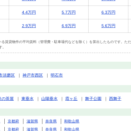
4.4万円
5.7万円
6.3万円
2.9万円
6.9万円
5.6万円
ている賃貸物件の平均賃料（管理費・駐車場代などを除く）を算出したものです。ただ
す。
市須磨区
｜
神戸市西区
｜
明石市
滝の茶屋
｜
東垂水
｜
山陽垂水
｜
霞ヶ丘
｜
舞子公園
｜
西舞子
県
京都府
滋賀県
奈良県
和歌山県
県
京都府
滋賀県
奈良県
和歌山県