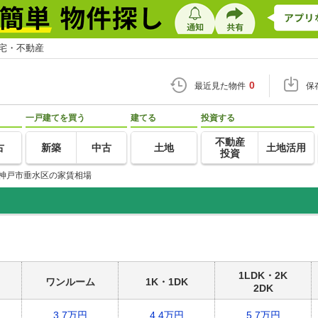
住宅・不動産
0
最近見た物件
保
一戸建てを買う
建てる
投資する
不動産
古
新築
中古
土地
土地活用
投資
神戸市垂水区の家賃相場
1LDK・2K
ワンルーム
1K・1DK
2DK
3.7万円
4.4万円
5.7万円