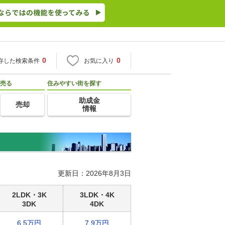
0
0
存した検索条件
お気に入り
売る
住みやすい街を探す
助成金
売却
情報
更新日：2026年8月3日
2LDK・3K
3LDK・4K
3DK
4DK
6.5万円
7.9万円