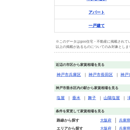
アパート
一戸建て
※このデータはgoo住宅・不動産に掲載され
以上の掲載があるものについてのみ対象としま
近辺の市区から家賃相場を見る
神戸市兵庫区
｜
神戸市長田区
｜
神戸
神戸市垂水区内の駅から家賃相場を見る
塩屋
｜
垂水
｜
舞子
｜
山陽塩屋
｜
条件を変更して家賃相場を見る
路線から探す
大阪府
兵庫
エリアから探す
大阪府
兵庫