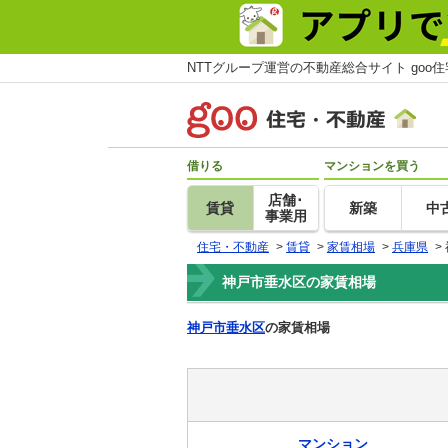
NTTグループ運営の不動産総合サイト goo
借りる
マンションを買う
店舗･
賃貸
新築
中
事業用
住宅・不動産
>
賃貸
>
家賃相場
>
兵庫県
>
神戸市垂水区の家賃相場
神戸市垂水区
の家賃相場
マンション