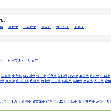
 :
屋
｜
東垂水
｜
山陽垂水
｜
霞ヶ丘
｜
舞子公園
｜
西舞子
磨区
｜
神戸市西区
｜
明石市
県
福島県
東京都
神奈川県
埼玉県
千葉県
茨城県
栃木県
群馬県
長野県
山梨県
賀県
奈良県
和歌山県
広島県
岡山県
山口県
鳥取県
島根県
徳島県
香川県
愛媛
いたま市
千葉市
新潟市
名古屋市
静岡市
浜松市
大阪市
堺市
神戸市
京都市
広