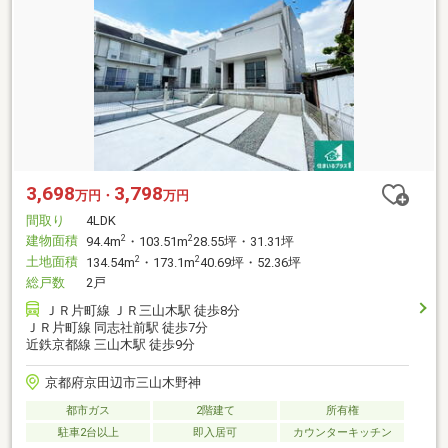
3,698
3,798
万円・
万円
間取り
4LDK
建物面積
2
2
94.4m
・103.51m
28.55坪・31.31坪
土地面積
2
2
134.54m
・173.1m
40.69坪・52.36坪
総戸数
2戸
ＪＲ片町線 ＪＲ三山木駅 徒歩8分
ＪＲ片町線 同志社前駅 徒歩7分
近鉄京都線 三山木駅 徒歩9分
京都府京田辺市三山木野神
都市ガス
2階建て
所有権
駐車2台以上
即入居可
カウンターキッチン