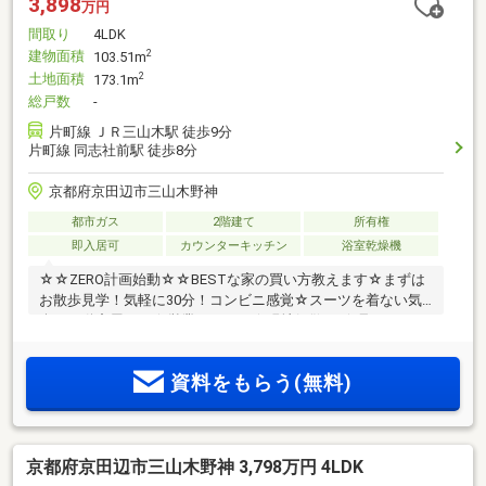
3,898
万円
間取り
4LDK
建物面積
2
103.51m
土地面積
2
173.1m
総戸数
-
片町線 ＪＲ三山木駅 徒歩9分
片町線 同志社前駅 徒歩8分
京都府京田辺市三山木野神
都市ガス
2階建て
所有権
即入居可
カウンターキッチン
浴室乾燥機
☆☆ZERO計画始動☆☆BESTな家の買い方教えます☆まずは
お散歩見学！気軽に30分！コンビニ感覚☆スーツを着ない気
楽な不動産屋さん☆営業しません☆現地解散OK☆見るだけ
OK☆まずは見る事が大事です☆
資料をもらう(無料)
京都府京田辺市三山木野神 3,798万円 4LDK