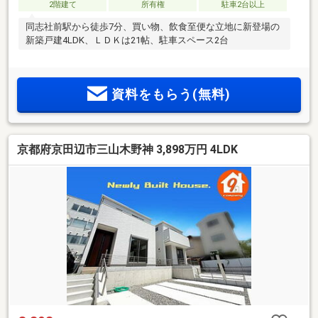
2階建て
所有権
駐車2台以上
同志社前駅から徒歩7分、買い物、飲食至便な立地に新登場の
新築戸建4LDK、ＬＤＫは21帖、駐車スペース2台
資料をもらう(無料)
京都府京田辺市三山木野神 3,898万円 4LDK