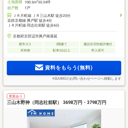
土地面積
2
100.3m
30.34坪
総戸数
1戸
ＪＲ片町線 ＪＲ三山木駅 徒歩20分
近鉄京都線 興戸駅 徒歩4分
ＪＲ片町線 同志社前駅 徒歩6分
京都府京田辺市興戸南落延
都市ガス
2階建て
建設住宅性能評価付
所有権
駐車2台以上
即入居可
資料をもらう(無料)
※SUUMOのお問い合わせページへ移動します
更新あり
三山木野神（同志社前駅） 3698万円・3798万円