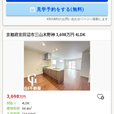
分■田辺中学校 徒歩24分当日の見学やご予約受付中！物件の詳
見学予約をする(無料)
細は、GI不動産までご相談ください公式LINEやお電話でご連絡
いただけます♪
※SUUMOのお問い合わせページへ移動します
京都府京田辺市三山木野神 3,698万円 4LDK
3,698
万円
間取り
4LDK
建物面積
2
94.4m
土地面積
2
134.54m