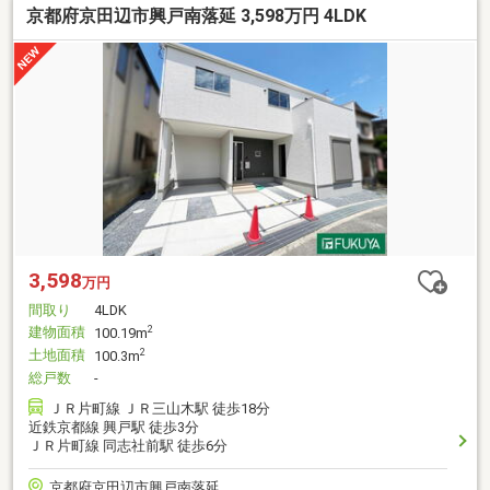
京都府京田辺市興戸南落延 3,598万円 4LDK
3,598
万円
間取り
4LDK
建物面積
2
100.19m
土地面積
2
100.3m
総戸数
-
ＪＲ片町線 ＪＲ三山木駅 徒歩18分
近鉄京都線 興戸駅 徒歩3分
ＪＲ片町線 同志社前駅 徒歩6分
京都府京田辺市興戸南落延