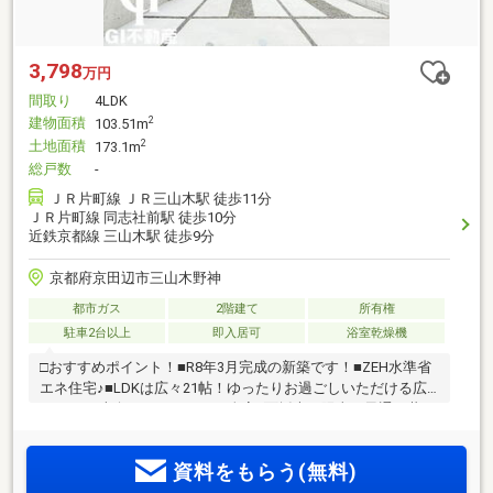
3,798
万円
間取り
4LDK
建物面積
2
103.51m
土地面積
2
173.1m
総戸数
-
ＪＲ片町線 ＪＲ三山木駅 徒歩11分
ＪＲ片町線 同志社前駅 徒歩10分
近鉄京都線 三山木駅 徒歩9分
京都府京田辺市三山木野神
都市ガス
2階建て
所有権
駐車2台以上
即入居可
浴室乾燥機
□おすすめポイント！■R8年3月完成の新築です！■ZEH水準省
エネ住宅♪■LDKは広々21帖！ゆったりお過ごしいただける広
さです♪■南向きバルコニー、全室2面採光で陽当り風通し共に
良好です♪■4LDKと豊富な部屋数！■水回りがまとまっており
家事導線良好です♪■洋服をひとまとめに収納いただけるWICを
資料をもらう(無料)
設置♪■駐車スペースは2台分ございます♪□近隣環境■JR「同志
社前」徒歩7分■近鉄「三山木」徒歩9分■三山木小学校 徒歩15