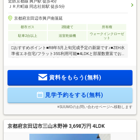
近鉄京都線 興戸駅 徒歩4分
ＪＲ片町線 同志社前駅 徒歩5分
京都府京田辺市興戸南落延
都市ガス
2階建て
所有権
ウォークインクローゼ
駐車2台以上
浴室乾燥機
ット
□おすすめポイント■R8年5月上旬完成予定の新築です♪■ZEH水
準省エネ住宅/フラット35S利用可能■4LDKと部屋数豊富でお
子様がいらっしゃるご家庭でも安心いただけます♪■洋服をひ
とまとめに収納可能なWIC付き♪■南東バルコニー付きで陽当り
良好♪■2沿線利用可能でどちらの駅も徒歩10分圏内の便利な立
資料をもらう(無料)
地♪■駐車スペースは2台分ございます♪□近隣環境■近鉄「興
戸」徒歩3分■JR「同志社前」 徒歩7分■草内小学校 徒歩12分■
培良中学校 徒歩23分当日の見学やご予約受付中！物件の詳細
見学予約をする(無料)
は、GI不動産までご相談ください公式LINEやお電話でご連絡い
ただけます♪
※SUUMOのお問い合わせページへ移動します
京都府京田辺市三山木野神 3,698万円 4LDK