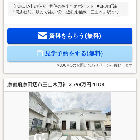
【FUKUYA】の仲介―物件のおすすめポイント―■JR片町線
「同志社前」駅まで徒歩7分、近鉄京都線「三山木」駅まで徒
歩9分。■南向きにつき陽当たり良好です！■リビングを見渡せ
るカウンターキッチン♪■駐車2台可能（車種によります）■徒
歩10分圏内にお買い物施設充実！生活に便利な立地です！
資料をもらう(無料)
見学予約をする(無料)
※SUUMOのお問い合わせページへ移動します
京都府京田辺市三山木野神 3,798万円 4LDK