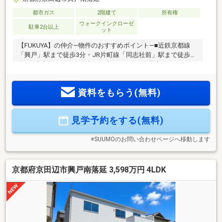
都市ガス
2階建て
所有権
ウォークインクローゼ
駐車2台以上
ット
【FUKUYA】の仲介―物件のおすすめポイント―■近鉄京都線
「興戸」駅まで徒歩3分・JR片町線「同志社前」駅まで徒歩6
分！■南東向きのため陽当たり良好です。■全居室フローリン
グの4LDK！■主寝室約9.5帖♪■たっぷりと入るウォークインク
ローゼット付き■洗面スペース広々♪■駐車2台可能（車種によ
資料をもらう(無料)
ります）■前面道路幅員約6.5mございますので、スムーズに駐
車可能です。◆近隣施設◆・スーパーいそかわ京田辺店まで
約940m・ローソン同志社前店まで約610m・コーナン京田辺店
見学予約をする(無料)
まで約600m
※SUUMOのお問い合わせページへ移動します
京都府京田辺市興戸南落延 3,598万円 4LDK