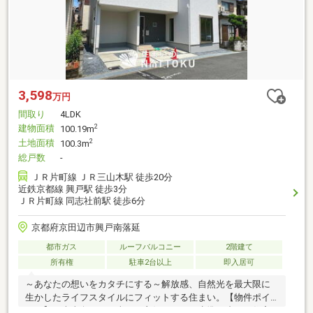
3,598
万円
間取り
4LDK
建物面積
2
100.19m
土地面積
2
100.3m
総戸数
-
ＪＲ片町線 ＪＲ三山木駅 徒歩20分
近鉄京都線 興戸駅 徒歩3分
ＪＲ片町線 同志社前駅 徒歩6分
京都府京田辺市興戸南落延
都市ガス
ルーフバルコニー
2階建て
所有権
駐車2台以上
即入居可
～あなたの想いをカタチにする～解放感、自然光を最大限に
生かしたライフスタイルにフィットする住まい。【物件ポイ
ント】・南東向きで日当たり良好！ＺＥＨ水準の省エネ住宅