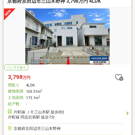
京都府京田辺市三山木野神 3,798万円 4LDK
パノラマあり
3,798
万円
間取り
4LDK
建物面積
2
103.51m
土地面積
2
173.1m
総戸数
-
片町線 ＪＲ三山木駅 徒歩8分
片町線 同志社前駅 徒歩7分
京都府京田辺市三山木野神