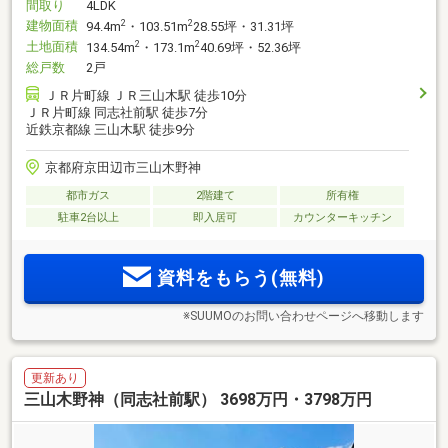
間取り
4LDK
建物面積
2
2
94.4m
・103.51m
28.55坪・31.31坪
土地面積
2
2
134.54m
・173.1m
40.69坪・52.36坪
総戸数
2戸
ＪＲ片町線 ＪＲ三山木駅 徒歩10分
ＪＲ片町線 同志社前駅 徒歩7分
近鉄京都線 三山木駅 徒歩9分
京都府京田辺市三山木野神
都市ガス
2階建て
所有権
駐車2台以上
即入居可
カウンターキッチン
資料をもらう(無料)
※SUUMOのお問い合わせページへ移動します
更新あり
三山木野神（同志社前駅） 3698万円・3798万円