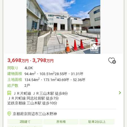
3,698
3,798
万円・
万円
間取り
4LDK
建物面積
2
2
94.4m
・103.51m
28.55坪・31.31坪
土地面積
2
2
134.54m
・173.1m
40.69坪・52.36坪
総戸数
2戸
ＪＲ片町線 ＪＲ三山木駅 徒歩8分
ＪＲ片町線 同志社前駅 徒歩7分
近鉄京都線 三山木駅 徒歩10分
京都府京田辺市三山木野神
2階建て
所有権
駐車2台以上