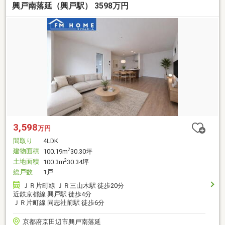
興戸南落延（興戸駅） 3598万円
3,598
万円
間取り
4LDK
建物面積
2
100.19m
30.30坪
土地面積
2
100.3m
30.34坪
総戸数
1戸
ＪＲ片町線 ＪＲ三山木駅 徒歩20分
近鉄京都線 興戸駅 徒歩4分
ＪＲ片町線 同志社前駅 徒歩6分
京都府京田辺市興戸南落延