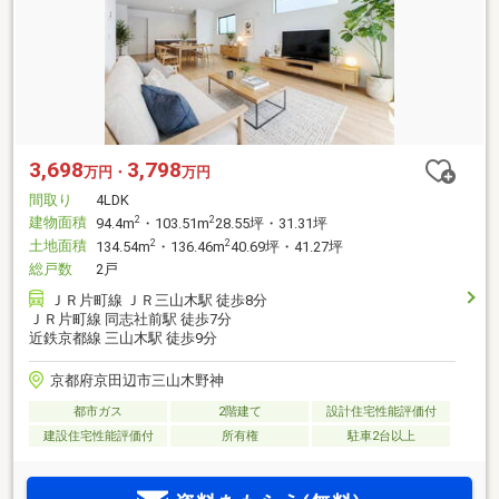
3,698
3,798
万円・
万円
間取り
4LDK
建物面積
2
2
94.4m
・103.51m
28.55坪・31.31坪
土地面積
2
2
134.54m
・136.46m
40.69坪・41.27坪
総戸数
2戸
ＪＲ片町線 ＪＲ三山木駅 徒歩8分
ＪＲ片町線 同志社前駅 徒歩7分
近鉄京都線 三山木駅 徒歩9分
京都府京田辺市三山木野神
都市ガス
2階建て
設計住宅性能評価付
建設住宅性能評価付
所有権
駐車2台以上