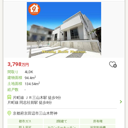
3,798
万円
間取り
4LDK
建物面積
2
94.4m
土地面積
2
134.54m
総戸数
-
片町線 ＪＲ三山木駅 徒歩9分
片町線 同志社前駅 徒歩8分
京都府京田辺市三山木野神
都市ガス
2階建て
所有権
即入居可
カウンターキッチン
浴室乾燥機