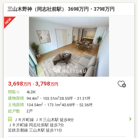
三山木野神（同志社前駅） 3698万円・3798万円
3,698
3,798
万円・
万円
間取り
4LDK
建物面積
2
2
94.4m
・103.51m
28.55坪・31.31坪
土地面積
2
2
134.54m
・173.1m
40.69坪・52.36坪
総戸数
2戸
ＪＲ片町線 ＪＲ三山木駅 徒歩8分
ＪＲ片町線 同志社前駅 徒歩7分
近鉄京都線 三山木駅 徒歩11分