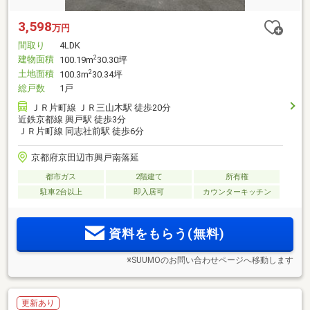
3,598
万円
間取り
4LDK
建物面積
2
100.19m
30.30坪
土地面積
2
100.3m
30.34坪
総戸数
1戸
ＪＲ片町線 ＪＲ三山木駅 徒歩20分
近鉄京都線 興戸駅 徒歩3分
ＪＲ片町線 同志社前駅 徒歩6分
京都府京田辺市興戸南落延
都市ガス
2階建て
所有権
駐車2台以上
即入居可
カウンターキッチン
資料をもらう(無料)
※SUUMOのお問い合わせページへ移動します
更新あり