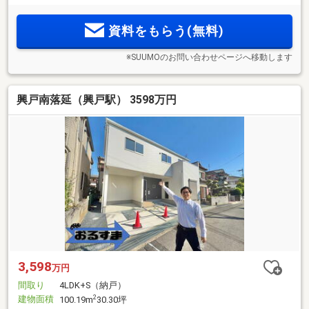
資料をもらう(無料)
※SUUMOのお問い合わせページへ移動します
興戸南落延（興戸駅） 3598万円
3,598
万円
間取り
4LDK+S（納戸）
建物面積
2
100.19m
30.30坪