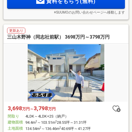
資料をもらう(無料)
※SUUMOのお問い合わせページへ移動します
更新あり
三山木野神（同志社前駅） 3698万円～3798万円
3,698
3,798
万円～
万円
間取り
4LDK～4LDK+2S（納戸）
建物面積
2
2
94.4m
～103.51m
28.55坪～31.31坪
土地面積
2
2
134.54m
～136.46m
40.69坪～41.27坪