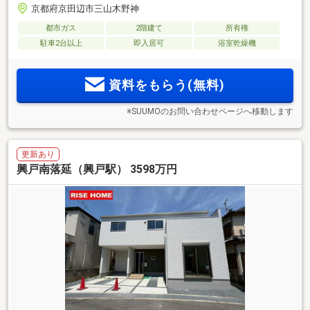
京都府京田辺市三山木野神
都市ガス
2階建て
所有権
駐車2台以上
即入居可
浴室乾燥機
資料をもらう(無料)
※SUUMOのお問い合わせページへ移動します
更新あり
興戸南落延（興戸駅） 3598万円