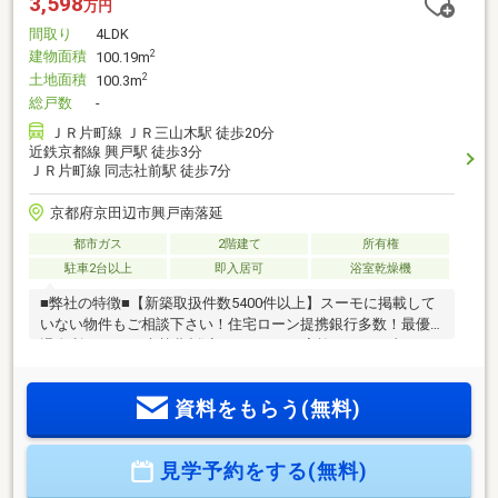
3,598
万円
間取り
4LDK
建物面積
2
100.19m
土地面積
2
100.3m
総戸数
-
ＪＲ片町線 ＪＲ三山木駅 徒歩20分
近鉄京都線 興戸駅 徒歩3分
ＪＲ片町線 同志社前駅 徒歩7分
京都府京田辺市興戸南落延
都市ガス
2階建て
所有権
駐車2台以上
即入居可
浴室乾燥機
■弊社の特徴■【新築取扱件数5400件以上】スーモに掲載して
いない物件もご相談下さい！住宅ローン提携銀行多数！最優
遇金利0.845%！光熱費削減キャンペーン実施！ ～当日の
ご案内可能～■住宅ローン相談無料！今お持ちのローンを最大
500万円まで住宅ローンと一本化が可能！■住宅ローンアドバ
資料をもらう(無料)
イザー有資格者等多数在籍のTV・CMでお馴染みの弊社にご相
談下さい！新築物件は『住まい選びのプロフェッショナル』
住まいるプラス１近畿住宅流通本店にお任せ下さい！
見学予約をする(無料)