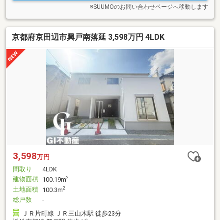
※SUUMOのお問い合わせページへ移動します
京都府京田辺市興戸南落延 3,598万円 4LDK
3,598
万円
間取り
4LDK
建物面積
2
100.19m
土地面積
2
100.3m
総戸数
-
ＪＲ片町線 ＪＲ三山木駅 徒歩23分