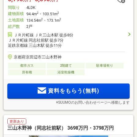
間取り
4LDK
建物面積
2
2
94.4m
・103.51m
土地面積
2
2
134.54m
・173.1m
総戸数
2戸
ＪＲ片町線 ＪＲ三山木駅 徒歩8分
ＪＲ片町線 同志社前駅 徒歩7分
近鉄京都線 三山木駅 徒歩11分
京都府京田辺市三山木野神
都市ガス
2階建て
駐車場有り
所有権
浴室乾燥機
資料をもらう(無料)
※SUUMOのお問い合わせページへ移動します
更新あり
三山木野神（同志社前駅） 3698万円・3798万円