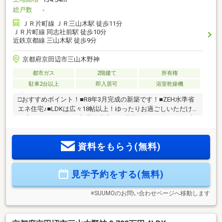
総戸数
-
ＪＲ片町線 ＪＲ三山木駅 徒歩11分
ＪＲ片町線 同志社前駅 徒歩10分
近鉄京都線 三山木駅 徒歩9分
京都府京田辺市三山木野神
都市ガス
2階建て
所有権
駐車2台以上
即入居可
浴室乾燥機
□おすすめポイント！■R8年3月完成の新築です！■ZEH水準省
エネ住宅♪■LDKは広々18帖以上！ゆったりお過ごしいただけ
る広さです♪■4LDKと部屋数豊富でお子様がいらっしゃるご家
庭でもご検討いただけます♪■南向きバルコニーで陽当り良好
です♪■水回りがまとまっており家事導線良好です♪■駐車スペ
資料をもらう(無料)
ースは2台分ございます♪□近隣環境■JR「同志社前」徒歩7分■
近鉄「三山木」徒歩9分■三山木小学校 徒歩15分■田辺中学校
徒歩24分当日の見学やご予約受付中！物件の詳細は、GI不動
見学予約をする(無料)
産までご相談ください公式LINEやお電話でご連絡いただけま
す♪
※SUUMOのお問い合わせページへ移動します