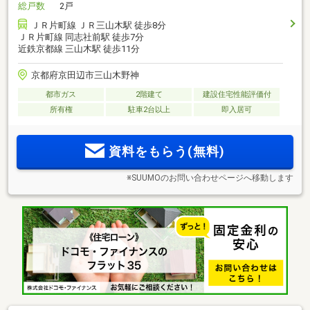
総戸数
2戸
ＪＲ片町線 ＪＲ三山木駅 徒歩8分
ＪＲ片町線 同志社前駅 徒歩7分
近鉄京都線 三山木駅 徒歩11分
京都府京田辺市三山木野神
都市ガス
2階建て
建設住宅性能評価付
所有権
駐車2台以上
即入居可
資料をもらう(無料)
※SUUMOのお問い合わせページへ移動します