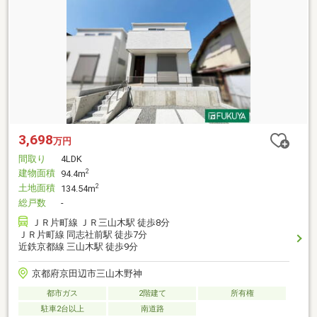
3,698
万円
間取り
4LDK
建物面積
2
94.4m
土地面積
2
134.54m
総戸数
-
ＪＲ片町線 ＪＲ三山木駅 徒歩8分
ＪＲ片町線 同志社前駅 徒歩7分
近鉄京都線 三山木駅 徒歩9分
京都府京田辺市三山木野神
都市ガス
2階建て
所有権
駐車2台以上
南道路