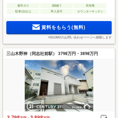
都市ガス
2階建て
所有権
駐車2台以上
即入居可
カウンターキッチン
資料をもらう(無料)
※SUUMOのお問い合わせページへ移動します
三山木野神（同志社前駅） 3798万円・3898万円
3,798
3,898
万円・
万円