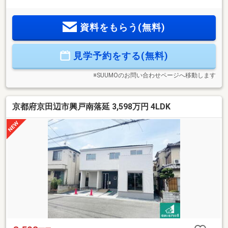
♪・間口１１．６８ｍ、前道６．５ｍで車の出し入れもらくら
く♪・主寝室９．５帖！ダブルベッドを置いても余裕のゆった
資料をもらう(無料)
り空間♪【周辺環境】・スーパー 徒歩１３分♪・コンビニ
徒歩８分♪・小学校 徒歩１３分♪
見学予約をする(無料)
※SUUMOのお問い合わせページへ移動します
京都府京田辺市興戸南落延 3,598万円 4LDK