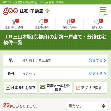
NTTグループ運営の不動産総合サイト goo住宅・不動産
1
0
0
0
最近検索した条件
最近見た物件
保存した条件
お気に入り
ＪＲ三山木駅(京都府)の新築一戸建て・分譲住宅
物件一覧
駅
変更する
片町線｜ＪＲ三山木
条件
変更する
指定なし
新着メールを受
検索条件を保存
アプリで探す
取る
22
件
が該当しました。