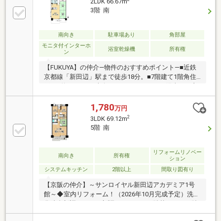
2LDK 66.67m
3階 南
南向き
駐車場あり
角部屋
モニタ付インターホ
浴室乾燥機
所有権
ン
【FUKUYA】の仲介―物件のおすすめポイント―■近鉄
京都線「新田辺」駅まで徒歩18分。■7階建て1階角住
戸！■約11.34㎡の南向きバルコニーにつき陽当たり良
好！■カウンターキッチンでお料理中もご家族との会
話が楽しめます♪■ペット飼育可マンション（規約によ
1,780
万円
る制限有）◎現況空き室のためゆっくりご内覧可能で
2
3LDK 69.12m
す！是非お気軽にお問い合わせください！◆近隣施設
5階 南
◆・業務スーパー京田辺店まで約800m・ファミリー
マート京田辺草内店まで約340m・ローソン京田辺草内
店まで約580m・DCM 京田辺店まで約650m
リフォームリノベー
南向き
所有権
ション
システムキッチン
2階以上
間取り図有り
【京阪の仲介】～サンロイヤル新田辺アカデミア1号
館～◆室内リフォーム！（2026年10月完成予定）洗面
化粧台新調・トイレ新調フローリング貼替・クロス貼
替間取変更（LDK拡張）建具交換畳新調（琉球畳）・