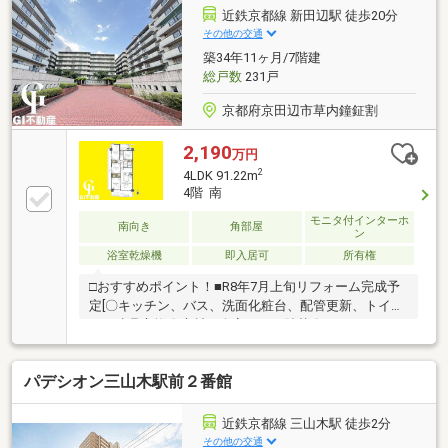
近鉄京都線 新田辺駅 徒歩20分
その他の交通
築34年11ヶ月/7階建
総戸数
231戸
京都府京田辺市草内鐘鉦割
2,190
万円
2
4LDK 91.22m
4階 南
モニタ付インターホ
南向き
角部屋
ン
浴室乾燥機
即入居可
所有権
□おすすめポイント！■R8年7月上旬リフォーム完成予
定[〇キッチン、バス、洗面化粧台、配管更新、トイ
レ、建具交換〇床材、全室クロス貼替〇ハウスクリー
ニング]■ペット飼育可！※細則有■4LDK安心の部屋数
♪■南・西面バルコニーで陽当り風通し共に良好
パデシオン三山木駅前２番館
♪■WIC2カ所付きでお部屋がスッキリ♪■駐車場7000円/
月※空き状況要確認□近隣環境■近鉄「新田辺」徒歩21
分■JR「京田辺」徒歩25分■田辺東小学校 徒歩18分■培
近鉄京都線 三山木駅 徒歩2分
良中学校 徒歩5分■業務スーパー京田辺店 徒歩12分当
その他の交通