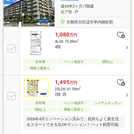
築36年2ヶ月/7階建
総戸数
-戸
京都府京田辺市草内鐘鉦割
1,080
万円
2
4LDK 75.09m
4階
所有権
ペット相談可
2階以上
間取り図有り
1,495
万円
2
2SLDK 61.09m
2階 西
所有権
ペット相談可
システムキッチン
2階以上
間取り図有り
2026年4月リノベーション済みで、気持ちよく新生活
をスタートできる3LDKマンション！ ペット飼育可能
（規約による）のため、大切な家族と一緒に暮らせま