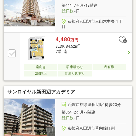
日の見学やご予約受付中！物件詳細はGI不動産まで♪公
築11年7ヶ月/13階建
式LINEやお電話でご連絡いただけます♪
総戸数
-戸
京都府京田辺市三山木中央４丁
目
4,480
万円
2
3LDK 84.52m
7階 南
南向き
駐車場あり
所有権
2階以上
間取り図有り
サンロイヤル新田辺アカデミア
近鉄京都線 新田辺駅 徒歩20分
築36年2ヶ月/7階建
総戸数
-戸
京都府京田辺市草内鐘鉦割