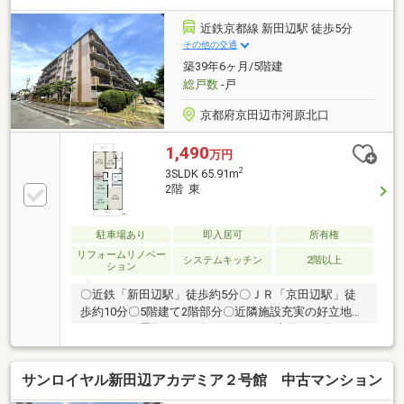
暖房／食器洗浄乾燥機／備付食器棚／浴室換気乾燥機
／フルフラット設計などお問い合わせは担当の轟木ま
近鉄京都線 新田辺駅 徒歩5分
でお申し付けください（担当者ＴＥＬ：080-7376-
その他の交通
2594）
築39年6ヶ月/5階建
総戸数
-戸
京都府京田辺市河原北口
1,490
万円
2
3SLDK 65.91m
2階 東
駐車場あり
即入居可
所有権
リフォームリノベー
システムキッチン
2階以上
ション
〇近鉄「新田辺駅」徒歩約5分〇ＪＲ「京田辺駅」徒
歩約10分〇5階建て2階部分〇近隣施設充実の好立地〇
リフォーム歴有り2013年3月 トイレ交換2013年12
月 インターフォン交換／一部クロス張替2017年8
月 給湯器交換〇室内きれいにお使いです
サンロイヤル新田辺アカデミア２号館 中古マンション