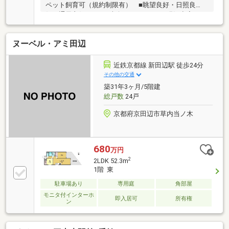
ペット飼育可（規約制限有） ■眺望良好・日照良
好・通風良好■4LDK■南向きバルコニー■現況空家
ヌーベル・アミ田辺
近鉄京都線 新田辺駅 徒歩24分
その他の交通
築31年3ヶ月/5階建
総戸数
24戸
京都府京田辺市草内当ノ木
680
万円
2
2LDK 52.3m
1階 東
駐車場あり
専用庭
角部屋
モニタ付インターホ
即入居可
所有権
ン