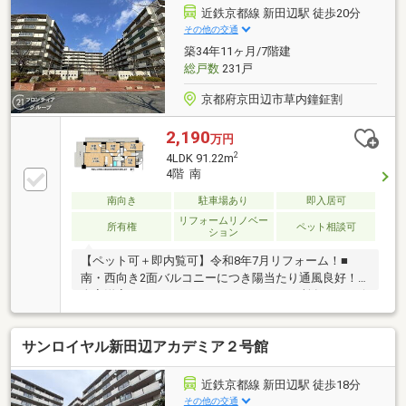
近鉄京都線 新田辺駅 徒歩20分
その他の交通
築34年11ヶ月/7階建
総戸数
231戸
京都府京田辺市草内鐘鉦割
2,190
万円
2
4LDK 91.22m
4階 南
南向き
駐車場あり
即入居可
リフォームリノベー
所有権
ペット相談可
ション
【ペット可＋即内覧可】令和8年7月リフォーム！■
南・西向き2面バルコニーにつき陽当たり通風良好！■
全室洋室、ウォークインクローゼット2か所有！■リビ
ング全体を見渡せるカウンターキッチン！
サンロイヤル新田辺アカデミア２号館
近鉄京都線 新田辺駅 徒歩18分
その他の交通