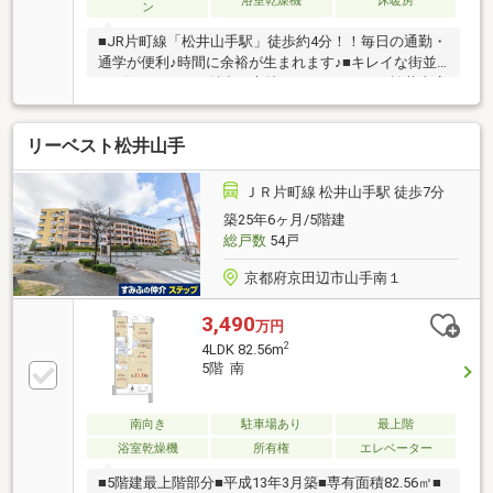
浴室乾燥機
床暖房
ン
■JR片町線「松井山手駅」徒歩約4分！！毎日の通勤・
通学が便利♪時間に余裕が生まれます♪■キレイな街並
み&住みやすさが魅力の立地です♪♪■フレスト松井山店
など買物施設が徒歩約３分♪生活至便、住環境も
Good！！■リビングのカウンター窓がお薦めポイント
リーベスト松井山手
♪額縁に入った絵画を思わせる眺望です♪■日当り・眺
望良好！浴室とキッチンにも窓あり♪松井山手駅周辺
は街並みがキレイです♪■洗面化粧室からバルコニーへ
ＪＲ片町線 松井山手駅 徒歩7分
の勝手口もあり、水回りの導線が魅力です♪■駐車場空
築25年6ヶ月/5階建
きあり（サイズ・規約あり）■室内丁寧にお使いで状
総戸数
54戸
態良好です♪■□■ぜひ一度、実際にご覧ください♪
京都府京田辺市山手南１
3,490
万円
2
4LDK 82.56m
5階 南
南向き
駐車場あり
最上階
浴室乾燥機
所有権
エレベーター
■5階建最上階部分■平成13年3月築■専有面積82.56㎡■