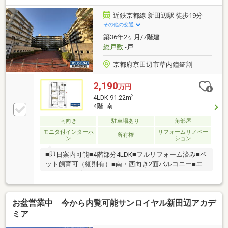
近鉄京都線 新田辺駅 徒歩19分
その他の交通
築36年2ヶ月/7階建
総戸数
-戸
京都府京田辺市草内鐘鉦割
2,190
万円
2
4LDK 91.22m
4階 南
南向き
駐車場あり
角部屋
モニタ付インターホ
リフォームリノベー
所有権
ン
ション
■即日案内可能■4階部分4LDK■フルリフォーム済み■ペ
ット飼育可（細則有）■南・西向き2面バルコニー■エ
レベーター有
お盆営業中 今から内覧可能サンロイヤル新田辺アカデ
ミア