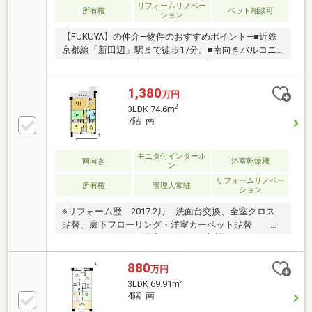
リフォームリノベー
所有権
ペット相談可
ション
【FUKUYA】の仲介―物件のおすすめポイント―■近鉄
京都線「新田辺」駅まで徒歩17分。■南向きバルコニ
ーにつき陽当たり良好！■ペット飼育可マンション
（規約による制限有）■カウンターキッチンでお料理
中もご家族との会話が楽しめます♪■全居室収納スペー
1,380
万円
ス付きでお部屋をすっきりとお使いいただけます！■
2
3LDK 74.6m
現況空き家のためゆっくりご内覧可能です。【リフォ
7階 南
ーム歴】■令和4年8月：浴室・洗面化粧台・トイレ新
調■令和2年8月：キッチン・給湯器新調〈近隣施設〉●
業務スーパー京田辺店まで約860m●ファミリーマート
モニタ付インターホ
南向き
浴室乾燥機
ン
京田辺草内店まで約410m
リフォームリノベー
所有権
管理人常駐
ション
※リフォーム歴 2017.2月 洗面台交換、全室クロス
貼替、廊下フローリング・洋室カーペット貼替
2017.5月 トイレ・浴室・キッチン新調 2023.9月
コンロ・給湯器交換※京田辺市は「子育てしやすいま
ちNO.1」を掲げ、医療費助成や給付金など行政の手厚
880
万円
い支援が魅力です。同志社大学が集う落ち着いた文教
2
3LDK 69.91m
地区の住環境と、最先端のICT教育が揃う、子育て世
4階 南
帯に最適な街です。