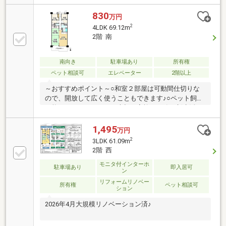
DCM京田辺店まで徒歩8分（約630m）・業務スーパー
京田辺店まで徒歩11分（約840m）・京田辺市立田辺
830
万円
東小学校まで徒歩18分（約1370m）
2
4LDK 69.12m
2階 南
南向き
駐車場あり
所有権
ペット相談可
エレベーター
2階以上
～おすすめポイント～○和室２部屋は可動間仕切りな
ので、開放して広く使うこともできます♪○ペット飼育
可能マンションなので、大切な家族も一緒に新生活が
送れます。(規約による制限あり)○近隣には、商業施設
が複数あるので生活に便利な住環境です。○交通は近
1,495
万円
鉄京都線・ＪＲ片町線の２Ｗａｙアクセス可能です。
2
3LDK 61.09m
2階 西
モニタ付インターホ
駐車場あり
即入居可
ン
リフォームリノベー
所有権
ペット相談可
ション
2026年4月大規模リノベーション済♪