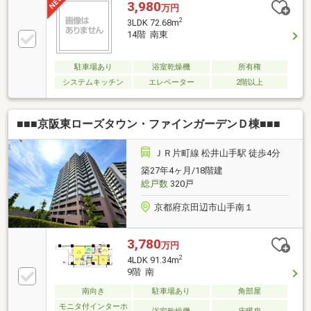
3,980
万円
2
3LDK 72.68m
14階 南東
駐車場あり
浴室乾燥機
所有権
システムキッチン
エレベーター
2階以上
■■■京阪東ローズタウン・ファインガーデンＤ棟■■■
ＪＲ片町線 松井山手駅 徒歩4分
築27年4ヶ月/18階建
総戸数
320戸
京都府京田辺市山手南１
3,780
万円
2
4LDK 91.34m
9階 南
南向き
駐車場あり
角部屋
モニタ付インターホ