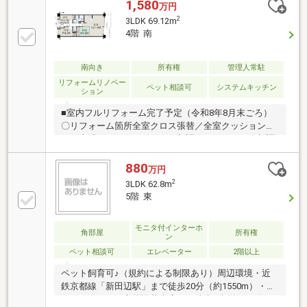
玄関収納交換給湯器交換・ハウスクローニング等！◆
1,580
万円
７階建の５階部分！◆南向きバルコニー！お気軽にお
2
3LDK 69.12m
問い合わせください！
4階 南
南向き
所有権
管理人常駐
リフォームリノベー
ペット相談可
システムキッチン
ション
■室内フルリフォーム完了予定（令和8年8月末ごろ）
〇リフォーム箇所全室クロス張替／全室クッションフ
ロア上張／システムキッチン新調／ユニットバス新調
／トイレ新調／洗面台新調／畳表替／洗濯パン新調／
建具交換／分電盤新設／ダウンライト18か所新設／ハ
880
万円
ウスクリーニング■ペット飼育可（規約により制限
2
3LDK 62.8m
有）■7階建て4階部分・南向きバルコニー■マンション
5階 東
の道路を挟んで向かい側、大型月極駐車場空有（令和
8年8月7日現在）※車種により制限がございます。詳細
モニタ付インターホ
はご確認ください室内フル改装（一部間取りも変更）
角部屋
所有権
ン
予定！事前予約をいただいた順に、リフォーム完成後
ペット相談可
エレベーター
2階以上
ご案内をさせていただきます担当者TEL：080-7376-
2594
ペット飼育可♪（規約による制限あり）周辺環境・近
鉄京都線「新田辺駅」まで徒歩20分（約1550m）・フ
ァミリーマート京田辺草内店まで徒歩6分(約420m)・