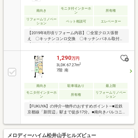
モニタ付インターホ
南向き
所有権
ン
リフォームリノベー
ペット相談可
エレベーター
ション
【2019年8月頃リフォーム内容】〇全室クロス張替
え 〇キッチンコンロ交換 〇キッチンパネル取付
【周辺施設】〇草内保育所まで 徒歩１４分（１０９
０ｍ）〇ファミリーマート京田辺草内店まで 徒歩６
分（４１０ｍ）〇ローソン京田辺草内店まで 徒歩８
1,290
万円
分（５８０ｍ）〇業務スーパー京田辺店まで 徒歩１
2
3LDK 67.27m
１分（８８０ｍ）〇草内郵便局まで 徒歩１７分（１
7階 南
３００ｍ）☆周辺施設も充実♪
南向き
駐車場あり
最上階
モニタ付インターホ
リフォームリノベー
所有権
ン
ション
【FUKUYA】の仲介―物件のおすすめポイント―■近鉄
京都線「新田辺」駅まで徒歩17分。■南向きバルコニ
ーにつき陽当たり良好です！■ペット飼育可マンショ
ン（規約による制限有）■全居室収納スペース付きで
お部屋をすっきりとお使いいただけます！【リフォー
メロディーハイム松井山手ヒルズビュー
ム歴】◎2019年7月：■風呂・トイレ・洗面台新調