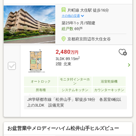
◎2025年3月：■クロス張替（壁のみ：全居室・玄関廊
下、壁・天井：LDK） ■洋室2室カーペット貼替 ■
片町線 大住駅 徒歩16分
和室襖張替、パーテーション造作〈近隣施設〉●業務
その他の交通
スーパー京田辺店まで約860m●ファミリーマート 京田
築25年1ヶ月/5階建
辺草内店まで約410m
総戸数
69戸
京都府京田辺市大住女谷
2,480
万円
2
3LDK 89.15m
2階 北東
モニタ付インターホ
オートロック
浴室乾燥機
ン
所有権
システムキッチン
カウンターキッチン
JR学研都市線「松井山手」駅徒歩18分 各居室6帖以
上の3LDK 設備充実
お盆営業中メロディーハイム松井山手ヒルズビュー