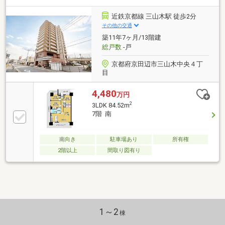
暖房／食器洗浄乾燥機／備付食器棚／浴室換気乾燥機
／フルフラット設計などお問い合わせは担当の轟木ま
近鉄京都線 三山木駅 徒歩2分
でお申し付けください（担当者ＴＥＬ：080-7376-
その他の交通
2594）
築11年7ヶ月/13階建
総戸数
-戸
京都府京田辺市三山木中央４丁
目
4,480
万円
2
3LDK 84.52m
7階 南
南向き
駐車場あり
所有権
2階以上
間取り図有り
1～2
棟