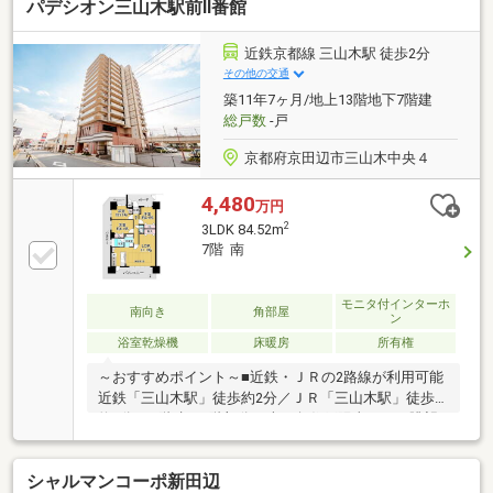
パデシオン三山木駅前Ⅱ番館
近鉄京都線 三山木駅 徒歩2分
その他の交通
築11年7ヶ月/地上13階地下7階建
総戸数
-戸
京都府京田辺市三山木中央４
4,480
万円
2
3LDK 84.52m
7階 南
モニタ付インターホ
南向き
角部屋
ン
浴室乾燥機
床暖房
所有権
～おすすめポイント～■近鉄・ＪＲの2路線が利用可能
近鉄「三山木駅」徒歩約2分／ＪＲ「三山木駅」徒歩
約2分■13階建て7階部分の南西角住戸陽当たり・眺望
良好です♪■専有面積：84.52㎡・バルコニーも広々
34.52㎡■ペット飼育可（階数・飼育数の制限有）当該
シャルマンコーポ新田辺
物件はペット飼育可能階です♪■室内設備等充実ＬＤ床