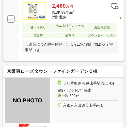
2,480
万円
2
3LDK 89.15m
2階 北東
モニタ付インターホ
駐車場あり
浴室乾燥機
ン
床暖房
所有権
カウンターキッチン
＼高台につき眺望良好／〇広々LDK18帖〇3LDK×全室
収納つき
京阪東ローズタウン・ファインガーデンＣ棟
ＪＲ片町線 松井山手駅 徒歩4分
築27年7ヶ月/14階建
総戸数
320戸
京都府京田辺市山手南１