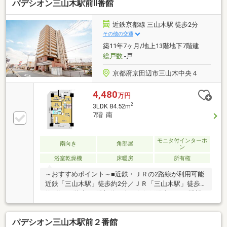
パデシオン三山木駅前Ⅱ番館
近鉄京都線 三山木駅 徒歩2分
その他の交通
築11年7ヶ月/地上13階地下7階建
総戸数
-戸
京都府京田辺市三山木中央４
4,480
万円
2
3LDK 84.52m
7階 南
モニタ付インターホ
南向き
角部屋
ン
浴室乾燥機
床暖房
所有権
～おすすめポイント～■近鉄・ＪＲの2路線が利用可能
近鉄「三山木駅」徒歩約2分／ＪＲ「三山木駅」徒歩
約2分■13階建て7階部分の南西角住戸陽当たり・眺望
良好です♪■専有面積：84.52㎡・バルコニーも広々
34.52㎡■ペット飼育可（階数・飼育数の制限有）当該
パデシオン三山木駅前２番館
物件はペット飼育可能階です♪■室内設備等充実ＬＤ床