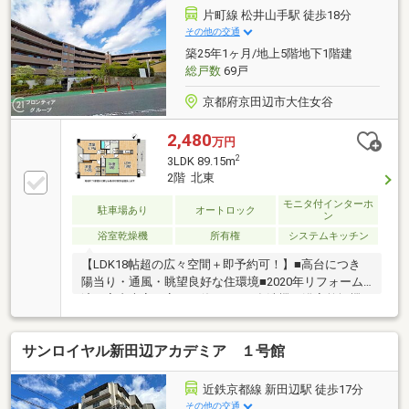
片町線 松井山手駅 徒歩18分
その他の交通
築25年1ヶ月/地上5階地下1階建
総戸数
69戸
京都府京田辺市大住女谷
2,480
万円
2
3LDK 89.15m
2階 北東
モニタ付インターホ
駐車場あり
オートロック
ン
浴室乾燥機
所有権
システムキッチン
【LDK18帖超の広々空間＋即予約可！】■高台につき
陽当り・通風・眺望良好な住環境■2020年リフォーム
済で室内大変丁寧にお使いです■食洗機や浴室乾燥機
など充実の設備が暮らしを彩ります
サンロイヤル新田辺アカデミア １号館
近鉄京都線 新田辺駅 徒歩17分
その他の交通