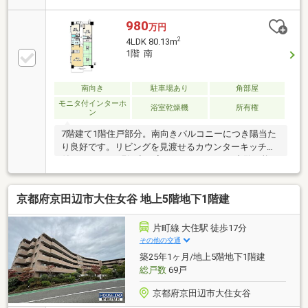
980
万円
2
4LDK 80.13m
1階 南
南向き
駐車場あり
角部屋
モニタ付インターホ
浴室乾燥機
所有権
ン
7階建て1階住戸部分。南向きバルコニーにつき陽当た
り良好です。リビングを見渡せるカウンターキッチン
付きの4LDK。現況空き家のためゆっくりご内覧可能で
す！
京都府京田辺市大住女谷 地上5階地下1階建
片町線 大住駅 徒歩17分
その他の交通
築25年1ヶ月/地上5階地下1階建
総戸数
69戸
京都府京田辺市大住女谷