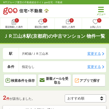
NTTグループ運営の不動産総合サイト goo住宅・不動産
1
0
0
0
最近検索した条件
最近見た物件
保存した条件
お気に入り
ＪＲ三山木駅(京都府)の中古マンション 物件一覧
駅
変更する
片町線/ＪＲ三山木
条件
変更する
指定なし
新着メールを受
検索条件を保存
アプリで探す
取る
2
件
が該当しました。