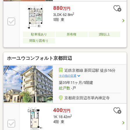
880
万円
2
3LDK 62.8m
5階 東
駐車場あり
所有権
2階以上
間取り図有り
ホーユウコンフォルト京都田辺
近鉄京都線 新田辺駅 徒歩16分
その他の交通
築35年11ヶ月/5階建
総戸数
-戸
京都府京田辺市草内禅定寺
400
万円
2
1K 18.42m
4階 東