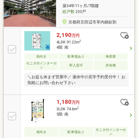
築34年11ヶ月/7階建
総戸数
233戸
京都府京田辺市草内鐘鉦割
2,190
万円
2
4LDK 91.22m
4階 南
南向き
駐車場あり
角部屋
モニタ付インターホ
即入居可
所有権
ン
＼お盆も休まず営業中／ 連休中の見学予約受付中！ お
気軽にお問い合わせ下さい
1,180
万円
2
3LDK 74.6m
5階 南
モニタ付インターホ
南向き
駐車場あり
ン