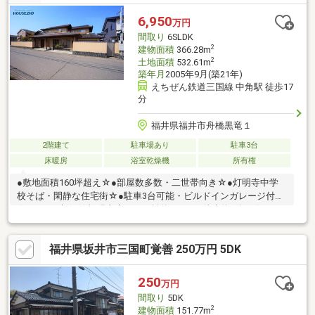
一緒に考えていきましょう。お家探しは地元密着の【ハウスドゥ
二の宮】へお任せください！●●ご見学・ご相談等は「0776-43-
6,950
万円
6505」へ●●
間取り
6SLDK
2
建物面積
366.28m
2
土地面積
532.61m
築年月
2005年9月(築21年)
えちぜん鉄道三国線 中角駅 徒歩17
分
福井県福井市舟橋黒竜１
2階建て
駐車場あり
駐車3台
床暖房
浴室乾燥機
所有権
●敷地面積160坪超え☆●部屋数多数・二世帯向き☆●灯明寺中学
校そば・閑静な住宅街☆●駐車3台可能・ビルドインガレージ付き
☆●ハニー新鮮館灯明寺店まで距離約170ｍ（徒歩約2分）☆●クス
リのアオキ灯明寺店まで距離約180ｍ（徒歩約2分）☆●みさわク
リニックまで距離約200ｍ（徒歩約3分）☆●ファミリーマート 福
福井県坂井市三国町覚善 250万円 5DK
井舟橋新一丁目店まで距離約400ｍ（徒歩約5分）☆
250
万円
間取り
5DK
2
建物面積
151.77m