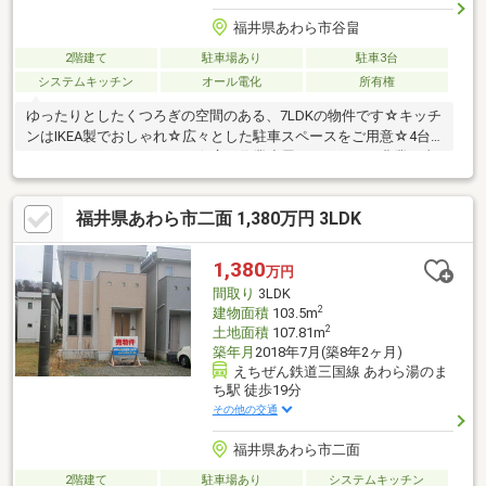
福井県あわら市谷畠
2階建て
駐車場あり
駐車3台
システムキッチン
オール電化
所有権
ゆったりとしたくつろぎの空間のある、7LDKの物件です☆キッチ
ンはIKEA製でおしゃれ☆広々とした駐車スペースをご用意☆4台
までとめることができます☆広い作業小屋などがあり、農業や事
業をされる方にもおススメです♪車庫としても使えます。エアコン
３台あり（キッチン・和室・洋室）リフォーム歴☆キッチン・1F
福井県あわら市二面 1,380万円 3LDK
床の補強工事（玄関と廊下以外）
1,380
万円
間取り
3LDK
2
建物面積
103.5m
2
土地面積
107.81m
築年月
2018年7月(築8年2ヶ月)
えちぜん鉄道三国線 あわら湯のま
ち駅 徒歩19分
その他の交通
福井県あわら市二面
2階建て
駐車場あり
システムキッチン