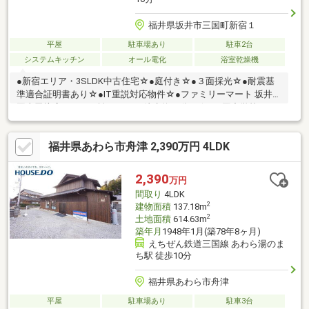
福井県坂井市三国町新宿１
平屋
駐車場あり
駐車2台
システムキッチン
オール電化
浴室乾燥機
●新宿エリア・3SLDK中古住宅☆●庭付き☆●３面採光☆●耐震基
準適合証明書あり☆●IT重説対応物件☆●ファミリーマート 坂井三
国東尋坊店までの距離1000ｍ（徒歩約13分）☆●三国中学校まで
の距離1700ｍ（徒歩約22分）☆●雄島小学校までの距離1900ｍ
（徒歩約24分）☆●坂井市立三国病院までの距離1900ｍ（徒歩約
福井県あわら市舟津 2,390万円 4LDK
24分）☆●ローソン 三国覚善店までの距離2000ｍ（徒歩約25分）
☆●ハニー食彩館 みくに店までの距離2100ｍ（徒歩約27分）☆●
ゲンキー覚善店までの距離2200ｍ（徒歩約28分）☆●みくにショ
2,390
万円
ッピングワールド・イーザまでの距離2200ｍ（徒歩約28分…
間取り
4LDK
2
建物面積
137.18m
2
土地面積
614.63m
築年月
1948年1月(築78年8ヶ月)
えちぜん鉄道三国線 あわら湯のま
ち駅 徒歩10分
福井県あわら市舟津
平屋
駐車場あり
駐車3台