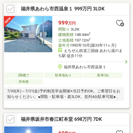
福井県あわら市西温泉１ 999万円 3LDK
999
万円
間取り
3LDK
2
建物面積
148.44m
2
土地面積
197.12m
築年月
1992年10月(築33年11ヶ月)
えちぜん鉄道三国線 あわら湯のま
ち駅 徒歩11分
福井県あわら市西温泉１
2階建て
駐車場あり
駐車3台
所有権
7/30(木)～7/31(金)予約制見学会開催※当日予約OK。ご希望日をお
知らせください。●間取・駐車場・庭3LDK、並列4台駐車可能●周
辺施設・芦原小学校まで約650ｍ（徒歩9分）・芦原中学校まで約
1800ｍ（徒歩23分）・ローソンあわら船津店まで約850m（徒歩
11分）●おすすめポイント白蟻防蟻工事施工後5年間保証。返済額
福井県坂井市春江町本堂 698万円 7DK
や融資可能額など、お客様のご希望に合わせてご提案。住宅ロー
ンが初めての方でもお気軽にご相談ください。※自社販売物件に
つき随時ご案内可能です。お電話かメールでご希望日時をお知ら