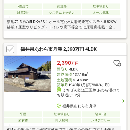
2階建て
南道路
駐車場あり
駐車3台
システムキッチン
オール電化
敷地72.5坪の5LDK+2S！オール電化+太陽光発電システム8.82KW
搭載！居室やリビング・トイレや廊下等全てに床暖房搭載！全窓
防犯センサー設置！駐車スペース３台！庭に大きなタイルデッキ
があり、脱衣室からサンルームにも直結！！豊富な収納スペース
で大満足！
福井県あわら市舟津 2,390万円 4LDK
2,390
万円
間取り
4LDK
2
建物面積
137.18m
2
土地面積
614.63m
築年月
1948年1月(築78年8ヶ月)
えちぜん鉄道三国線 あわら湯のま
ち駅 徒歩12分
福井県あわら市舟津
平屋
駐車場あり
駐車3台
所有権
即入居可
バリアフリー
614㎡の敷地に建つ平家古民家でフル改装済の物件です！手作り