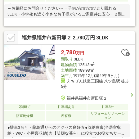
～お気軽にお問合せください～・子供がのびのび走り回れる
3LDK・小学校も近く小さなお子様がいるご家庭井に安心・２階の
ホールは自由自在・2台駐車可
福井県福井市新田塚２ 2,780万円 3LDK
2,780
万円
間取り
3LDK
2
建物面積
125.43m
2
土地面積
189.98m
築年月
1976年12月(築49年9ヶ月)
えちぜん鉄道三国線 八ツ島駅 徒歩
5分
福井県福井市新田塚２
2階建て
駐車場あり
駐車3台
リフォームリノベーシ
浴室乾燥機
所有権
ョン
●駐車3台可・藤島通りへのアクセス良好☆●収納豊富(全居室収
納・WIC・小屋裏収納)☆【笑顔な暮らしに役立つお役立ちサービ