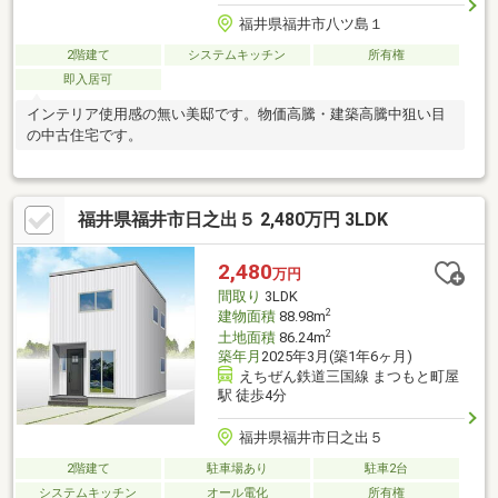
福井県福井市八ツ島１
2階建て
システムキッチン
所有権
即入居可
インテリア使用感の無い美邸です。物価高騰・建築高騰中狙い目
の中古住宅です。
福井県福井市日之出５ 2,480万円 3LDK
2,480
万円
間取り
3LDK
2
建物面積
88.98m
2
土地面積
86.24m
築年月
2025年3月(築1年6ヶ月)
えちぜん鉄道三国線 まつもと町屋
駅 徒歩4分
福井県福井市日之出５
2階建て
駐車場あり
駐車2台
システムキッチン
オール電化
所有権