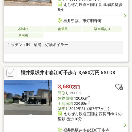
えちぜん鉄道三国線 新田塚駅 徒歩
8分
福井県福井市灯明寺町
2階建て
南道路
駐車場あり
所有権
キッチン：IH、給湯：灯油ボイラー
福井県坂井市春江町千歩寺 3,680万円 5SLDK
3,680
万円
間取り
5SLDK
2
建物面積
120.06m
2
土地面積
239.88m
築年月
2019年2月(築7年7ヶ月)
えちぜん鉄道三国線 西長田ゆりの
里駅 徒歩10分
福井県坂井市春江町千歩寺