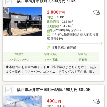
福井県福井市渡町 2,800万円 3LDK
2,800
万円
間取り
3LDK
2
建物面積
102.54m
2
土地面積
154.71m
築年月
2020年9月(築6年)
えちぜん鉄道三国線 福大前西福井
駅 徒歩33分
福井県福井市渡町
2階建て
駐車場あり
駐車3台
システムキッチン
オール電化
所有権
◆本物件のおすすめポイント◆〇小中学校がどちらも近く、徒歩
１０分圏内！〇スーパー、コンビニ、ドラッグストアが1km圏
内！〇東安居小学校、光陽中学校。〇某大手ハウスメーカーの築
浅物件。リビング階段！〇車3台駐車可能。ご不明な点がございま
したら、お気軽にお問合せ下さい♪
福井県坂井市三国町米納津 490万円 8SLDK
490
万円
間取り
8SLDK