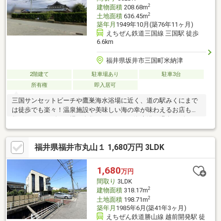
2
建物面積
208.68m
2
土地面積
636.45m
築年月
1949年10月(築76年11ヶ月)
えちぜん鉄道三国線 三国駅 徒歩
6.6km
福井県坂井市三国町米納津
2階建て
駐車場あり
駐車3台
所有権
即入居可
三国サンセットビーチや鷹巣海水浴場に近く、道の駅みくにまで
は徒歩でも楽々！温泉施設や美味しい海の幸が味わえるお店も多
数あります！ゴルフ場も多数ありますので海水浴に温泉にゴルフ
に家庭菜園にもぴったりの物件です！
福井県福井市丸山１ 1,680万円 3LDK
1,680
万円
間取り
3LDK
2
建物面積
318.17m
2
土地面積
198.71m
築年月
1985年6月(築41年3ヶ月)
えちぜん鉄道勝山線 越前開発駅 徒