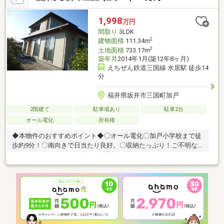
1,998
万円
間取り
3LDK
2
建物面積
111.34m
2
土地面積
733.17m
築年月
2014年1月(築12年8ヶ月)
えちぜん鉄道三国線 水居駅 徒歩14
分
福井県坂井市三国町加戸
2階建て
駐車場あり
駐車2台
オール電化
所有権
◆本物件のおすすめポイント◆〇オール電化〇加戸小学校まで徒
歩約9分！〇南向きで日当たり良好。〇収納たっぷり！ご不明な点
がございましたら、お気軽にお問合せ下さい♪