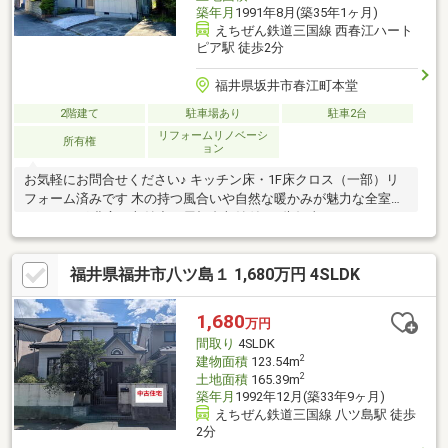
築年月
1991年8月(築35年1ヶ月)
えちぜん鉄道三国線 西春江ハート
ピア駅 徒歩2分
福井県坂井市春江町本堂
2階建て
駐車場あり
駐車2台
リフォームリノベーシ
所有権
ョン
お気軽にお問合せください♪ キッチン床・1F床クロス（一部）リ
フォーム済みです 木の持つ風合いや自然な暖かみが魅力な全室フ
ローリング 豊富な収納力の屋根裏収納付き※告知事項あり
福井県福井市八ツ島１ 1,680万円 4SLDK
1,680
万円
間取り
4SLDK
2
建物面積
123.54m
2
土地面積
165.39m
築年月
1992年12月(築33年9ヶ月)
えちぜん鉄道三国線 八ツ島駅 徒歩
2分