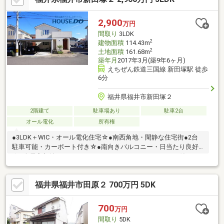
2,900
万円
間取り
3LDK
2
建物面積
114.43m
2
土地面積
161.68m
築年月
2017年3月(築9年6ヶ月)
えちぜん鉄道三国線 新田塚駅 徒歩
6分
福井県福井市新田塚２
2階建て
駐車場あり
駐車2台
オール電化
所有権
●3LDK＋WIC・オール電化住宅☆●南西角地・閑静な住宅街●2台
駐車可能・カーポート付き☆●南向きバルコニー・日当たり良好
☆●全居室収納スペースあり・ウォークインクローゼット付き
☆【笑顔な暮らしに役立つお役立ちサービス】・一から全て教え
ます！失敗しない不動産選びのポイント◎すべての物件を整理し
福井県福井市田原２ 700万円 5DK
てお見せする秘書サービス！◎お金・暮らしに対する、お一人お
一人の価値観にあった選択のご提案！＜あなたの価値観を大切に
しております＞一生に一度になるかもしれないお買い物です！お
700
万円
客様一人一人のライフスタイルや将来設計にあわせてご満足いた
間取り
5DK
だけるよう誠心誠意ご対応させていただきます。