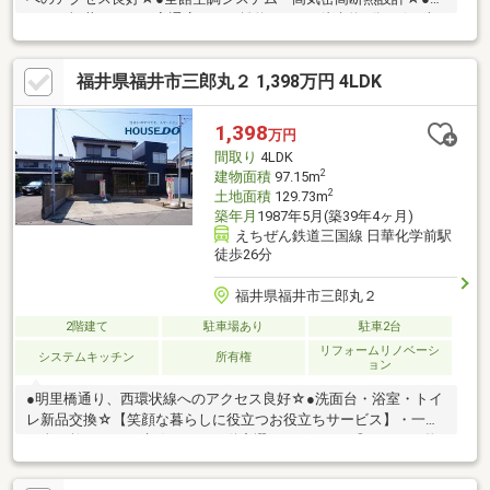
ーソン福井サン二の宮通店まで距離約450ｍ（徒歩約6分）☆●吉
野家 福井二の宮店まで距離約500ｍ（徒歩約7分）☆●セブンイレ
ブン福井経田1丁目店まで距離約650ｍ（徒歩約9分）☆●V・drug
福井県福井市三郎丸２ 1,398万円 4LDK
二の宮店まで距離約750ｍ（徒歩約10分）☆●ゲンキー福井二の宮
店まで距離約900ｍ（車で約3分）☆●三心わくわく認定こども園
まで距離約1000ｍ（車で約3分）☆●クランデール二の宮まで距離
1,398
万円
約1100ｍ（車で約4分）☆●福井総合クリニックまで距離約1900ｍ
間取り
4LDK
（車…
2
建物面積
97.15m
2
土地面積
129.73m
築年月
1987年5月(築39年4ヶ月)
えちぜん鉄道三国線 日華化学前駅
徒歩26分
福井県福井市三郎丸２
2階建て
駐車場あり
駐車2台
リフォームリノベーシ
システムキッチン
所有権
ョン
●明里橋通り、西環状線へのアクセス良好☆●洗面台・浴室・トイ
レ新品交換☆【笑顔な暮らしに役立つお役立ちサービス】・一か
ら全て教えます！失敗しない不動産選びのポイント◎すべての物
件を整理してお見せする秘書サービス！◎お金・暮らしに対す
る、お一人お一人の価値観にあった選択のご提案！＜あなたの価