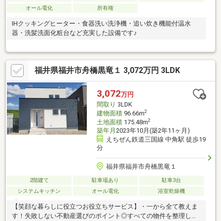
オール電化
所有権
IHクッキングヒーター・食器洗い洗浄機・追い炊き機能付温水
器・洗髪洗面化粧台など充実した設備です♪
福井県福井市舟橋黒竜１ 3,072万円 3LDK
3,072
万円
間取り
3LDK
2
建物面積
96.66m
2
土地面積
175.48m
築年月
2023年10月(築2年11ヶ月)
えちぜん鉄道三国線 中角駅 徒歩19
分
福井県福井市舟橋黒竜１
2階建て
駐車場あり
駐車3台
システムキッチン
オール電化
浴室乾燥機
【笑顔な暮らしに役立つお役立ちサービス】・一から全て教えま
す！失敗しない不動産選びのポイント◎すべての物件を整理して