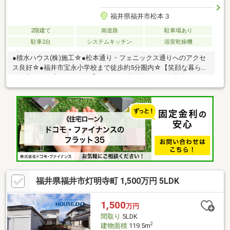
福井県福井市松本３
2階建て
南道路
駐車場あり
駐車2台
システムキッチン
浴室乾燥機
●積水ハウス(株)施工☆●松本通り・フェニックス通りへのアクセ
ス良好☆●福井市宝永小学校まで徒歩約5分圏内☆【笑顔な暮らし
に役立つお役立ちサービス】・一から全て教えます！失敗しない
不動産選びのポイント◎すべての物件を整理してお見せする秘書
サービス！◎お金・暮らしに対する、お一人お一人の価値観にあ
った選択のご提案！＜あなたの価値観を大切にしております＞一
生に一度になるかもしれないお買い物です！よりよい選択のため
に、たくさんの物件をご内覧・比較することが大切です！プロの
視点も交えながら一緒に考えていきましょう。お家探しは地元密
着の【ハウスドゥ二の宮】へお任せください！
福井県福井市灯明寺町 1,500万円 5LDK
1,500
万円
間取り
5LDK
2
建物面積
119.5m