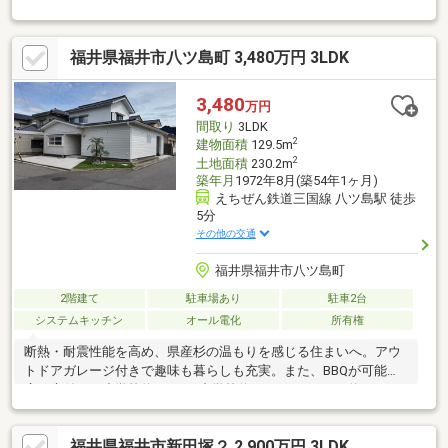
ス】・一から全て教えます！失敗しない不動産選びのポイント◎
すべての物件を整理してお見せする秘書サービス！◎お金・暮ら
しに対する、お一人お一人の価値観にあった選択のご提案！＜あ
福井県福井市八ツ島町 3,480万円 3LDK
なたの価値観を大切にしております＞一生に一度になるかもしれ
ないお買い物です！よりよい選択のために、たくさんの物件をご
内覧・比較することが大切です！プロの視点も交えながら一緒に
3,480
万円
考えていきましょう。お家探しは地元密着の【ハウスドゥ二の
間取り
3LDK
宮】へお任せください！
2
建物面積
129.5m
2
土地面積
230.2m
築年月
1972年8月(築54年1ヶ月)
えちぜん鉄道三国線 八ツ島駅 徒歩
5分
その他の交通
福井県福井市八ツ島町
2階建て
駐車場あり
駐車2台
システムキッチン
オール電化
所有権
断熱・耐震性能を高め、県産杉の温もりを感じる住まいへ。アウ
トドアガレージ付きで趣味も暮らしも充実。また、BBQが可能な
広い庭付き。小学校約850m・中学校約700m・スーパー約700mの
便利な住環境です。
福井県福井市新田塚２ 2,900万円 3LDK