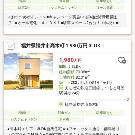
2階建て
南道路
駐車場あり
駐車2台
システムキッチン
オール電化
＜おすすめポイント＞■キャンペーン実施中♪詳細は諸費用欄ま
で！■オール電化・４ＬＤＫ！■駐車スペース2台分！＜学校＞■加
戸小学校（徒歩約34分）■三国中学校（徒歩約25分）■下部『関連
リンク』よりパノラマ画像がご覧頂けます！平日・休日問わずい
つでも内覧を受付しております。自己資金０円からのご購入や税
福井県福井市高木町 1,980万円 3LDK
金も『住宅ローンアドバイザー』の資格を有するスタッフが丁寧
にご説明いたします。お気軽にお問合せください！
1,980
万円
間取り
3LDK
2
建物面積
70.38m
2
土地面積
82.01m
築年月
2025年5月(築1年4ヶ月)
えちぜん鉄道三国線 まつもと町屋
駅 徒歩24分
福井県福井市高木町
2階建て
都市ガス
駐車場あり
システムキッチン
所有権
●高木町エリア・3LDK新築住宅☆●フェニックス通り・藤島通り
へのアクセス良好☆●全館空調システム・高気密高断熱設計☆●ロ