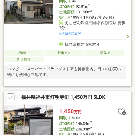
間取り
4K
インクローゼットがあり、東側にはベランダもあります！
2
建物面積
92.91m
2
土地面積
131.98m
築年月
1999年1月(築27年8ヶ月)
えちぜん鉄道三国線 西別院駅 徒歩
7分
その他の交通
福井県福井市松本４
2階建て
都市ガス
所有権
即入居可
コンビニ・スーパー・ドラッグストアも徒歩圏内、日々のお買い
物にも便利な立地です。
福井県福井市灯明寺町 1,450万円 5LDK
1,450
万円
間取り
5LDK
2
建物面積
146.04m
2
土地面積
208.33m
築年月
1986年9月(築40年)