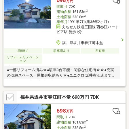
698
万円
せください。
間取り
7DK
2
建物面積
161.83m
2
土地面積
238.8m
築年月
1991年7月(築35年2ヶ月)
えちぜん鉄道三国線 西春江ハート
ピア駅 徒歩1分
福井県坂井市春江町本堂
2階建て
駐車場あり
所有権
リフォームリノベーシ
ョン
●一部リフォーム済み☆●駐車3台可能・閑静な住宅街☆☆●充実
の収納スペース・屋根裏収納あり☆●ユニクロ 坂井春江店まで距
離約1700ｍ（車で約5分）☆●アル・プラザ アミまで距離約1900
ｍ（車で約5分）☆●ハーツはるえまで距離約2100ｍ（車で約6
分）☆●スーパーマーケットバロー 春江店まで距離約2100ｍ(車で
福井県坂井市春江町本堂 698万円 7DK
約6分）☆●ゲンキー春江店まで距離約2100ｍ（車で約5分）☆※
告知事項あり
698
万円
間取り
7DK
2
建物面積
161.83m
2
土地面積
238.8m