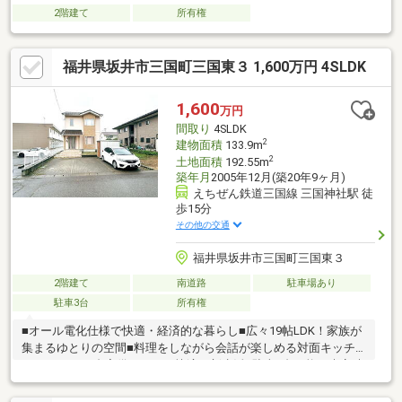
2階建て
所有権
福井県坂井市三国町三国東３ 1,600万円 4SLDK
1,600
万円
間取り
4SLDK
2
建物面積
133.9m
2
土地面積
192.55m
築年月
2005年12月(築20年9ヶ月)
えちぜん鉄道三国線 三国神社駅 徒
歩15分
その他の交通
福井県坂井市三国町三国東３
2階建て
南道路
駐車場あり
駐車3台
所有権
■オール電化仕様で快適・経済的な暮らし■広々19帖LDK！家族が
集まるゆとりの空間■料理をしながら会話が楽しめる対面キッチ
ン■エアコン3台完備ですぐに快適な新生活■駐車3台可能！来客時
も安心の駐車スペース■4LDKのゆとりある間取りでファミリーに
おすすめ■地中熱を利用した24時間換気システム採用■収納充実で