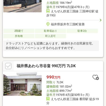
2
土地面積
184.19m
築年月
1979年6月(築47年3ヶ月)
えちぜん鉄道三国線 三国神社駅 徒
歩19分
福井県坂井市三国町覚善
2階建て
駐車場あり
駐車2台
所有権
即入居可
ドラッグストアなども近隣にあります。縁側付きの古民家住宅。
自分好みにリノベーションするのもおすすめです。
福井県あわら市谷畠 990万円 7LDK
990
万円
間取り
7LDK
2
建物面積
181.02m
2
土地面積
899.77m
築年月
1976年4月(築50年5ヶ月)
えちぜん鉄道三国線 番田駅 徒歩19
分