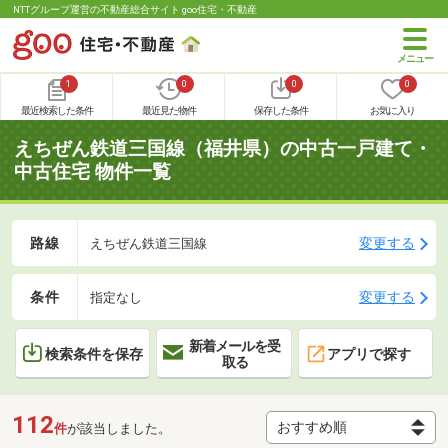
NTTグループ運営の不動産総合サイト goo住宅・不動産
1
0
0
0
最近検索した条件
最近見た物件
保存した条件
お気に入り
えちぜん鉄道三国線（福井県）の中古一戸建て・
中古住宅 物件一覧
路線
変更する
えちぜん鉄道三国線
条件
変更する
指定なし
新着メールを受
検索条件を保存
アプリで探す
取る
112
件
が該当しました。