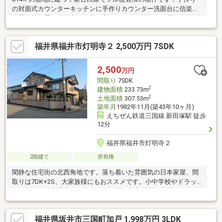
の対面式カウンターキッチンに手作りカウンター洗面台に信楽焼
陶器浴槽設置の大浴室！天井が高く２７．５帖もある薪ストーブ
付きの開放感溢れるリビングルーム！代々受け継がれてきた大黒
柱と大梁は圧巻です。車で10分のところに三国サンセットビーチ
福井県福井市灯明寺２ 2,500万円 7SDK
や湯あぽーと（日帰り温泉施設）に三国漁港があり海水浴に海釣
り・散歩・温泉・海鮮料理が楽しめます！ゴルフ場も多数あり、
ゴルフ愛好家の方にもぴったり！別荘に・移住に保養施設でも多
2,500
万円
用途に適した立地なので、都会の喧騒を忘れ優雅な生活を送りま
間取り
7SDK
せんか？
2
建物面積
233.73m
2
土地面積
307.53m
築年月
1982年11月(築43年10ヶ月)
えちぜん鉄道三国線 新田塚駅 徒歩
12分
福井県福井市灯明寺２
2階建て
所有権
閑静な住宅街の北西角地です。落ち着いた雰囲気の日本家屋、間
取りは7DK+2S、大家族様にもおススメです。小中学校やドラッ
グストアは徒歩圏内、スーパーにも近く大変便利な立地です。
福井県坂井市三国町加戸 1,998万円 3LDK