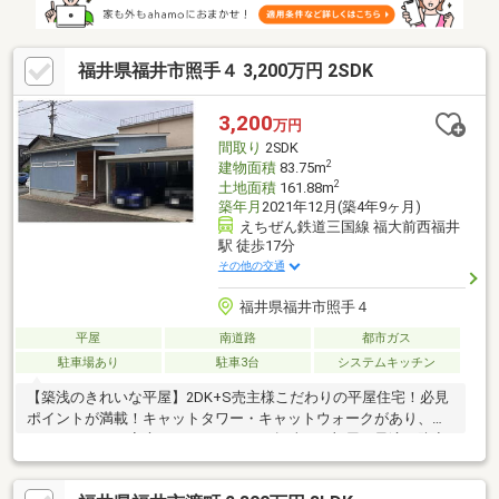
福井県福井市照手４ 3,200万円 2SDK
3,200
万円
間取り
2SDK
2
建物面積
83.75m
2
土地面積
161.88m
築年月
2021年12月(築4年9ヶ月)
えちぜん鉄道三国線 福大前西福井
駅 徒歩17分
その他の交通
福井県福井市照手４
平屋
南道路
都市ガス
駐車場あり
駐車3台
システムキッチン
【築浅のきれいな平屋】2DK+S売主様こだわりの平屋住宅！必見
ポイントが満載！キャットタワー・キャットウォークがあり、猫
ちゃんのいるご家庭におすすめです！趣味のお部屋に最適な防音
室があります！駐車スペースは、カーポート2台+カースペース1
台分ございます