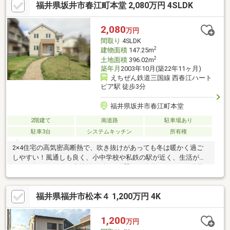
福井県坂井市春江町本堂 2,080万円 4SLDK
値観を大切にしております＞一生に一度になるかもしれないお買
い物です！よりよい選択のために、たくさんの物件をご内覧・比
較することが大切です！プロの視点も交えながら一緒に考えてい
2,080
万円
きましょう。お家探しは地元密着の【ハウスドゥ二の宮】へお任
間取り
4SLDK
せください！
2
建物面積
147.25m
2
土地面積
396.02m
築年月
2003年10月(築22年11ヶ月)
えちぜん鉄道三国線 西春江ハート
ピア駅 徒歩3分
福井県坂井市春江町本堂
2階建て
南道路
駐車場あり
駐車3台
システムキッチン
所有権
2×4住宅の高気密高断熱で、吹き抜けがあっても冬は暖かく過ご
しやすい！風通しも良く、小中学校や私鉄の駅が近く、生活がし
やすく住みやすい！土地約120坪の綺麗にご使用されている洋風
戸建です！前道が広く、駐車スペースも４台とたっぷりのスペー
スがあるので車庫入れ楽々！駐車スペースの奥は南側の庭になっ
福井県福井市松本４ 1,200万円 4K
ているので菜園やドッグランスペースにもご使用できます！約20
帖の大きなリビングには、アイランドキッチンがあり、ウッドデ
ッキやランドリールームにも直通！お風呂は1.25坪サイズなので
1,200
万円
ゆったりとリラックスしていただけます！寝室には広いウォーク