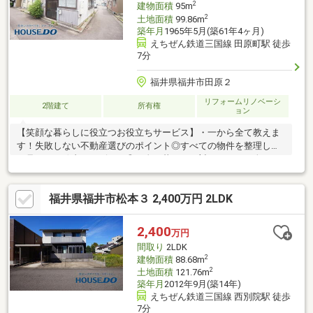
2
建物面積
95m
2
土地面積
99.86m
築年月
1965年5月(築61年4ヶ月)
えちぜん鉄道三国線 田原町駅 徒歩
7分
福井県福井市田原２
リフォームリノベーシ
2階建て
所有権
ョン
【笑顔な暮らしに役立つお役立ちサービス】・一から全て教えま
す！失敗しない不動産選びのポイント◎すべての物件を整理して
お見せする秘書サービス！◎お金・暮らしに対する、お一人お一
人の価値観にあった選択のご提案！■■■地元密着の不動産会社
【ハウスドゥ二の宮】です■■■◆◆◆福井市内で常時300物件以
福井県福井市松本３ 2,400万円 2LDK
上を取り扱っております◆◆◆◆◆◆住宅ローンの承認実績が多
数ございます。 頭金が少ない方・リフォーム工事も希
望されている方も、是非ご相談くださいませ■■■●●ご見学・ご相
2,400
万円
談等は「0776-43-6505」へ●●
間取り
2LDK
2
建物面積
88.68m
2
土地面積
121.76m
築年月
2012年9月(築14年)
えちぜん鉄道三国線 西別院駅 徒歩
7分