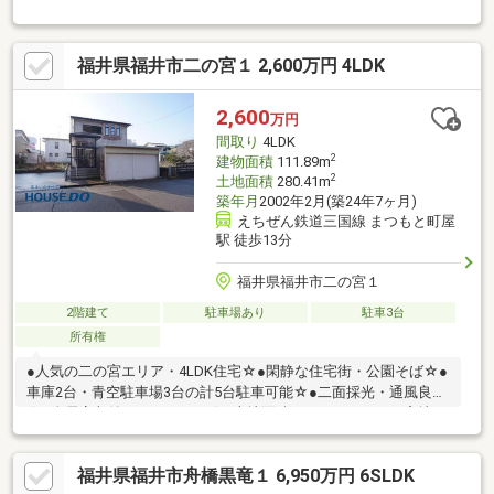
約１０分圏内で子育て世帯におすすめ☆●新田塚駅まで１ｋｍ圏
内でお出掛けに好立地☆
福井県福井市二の宮１ 2,600万円 4LDK
2,600
万円
間取り
4LDK
2
建物面積
111.89m
2
土地面積
280.41m
築年月
2002年2月(築24年7ヶ月)
えちぜん鉄道三国線 まつもと町屋
駅 徒歩13分
福井県福井市二の宮１
2階建て
駐車場あり
駐車3台
所有権
●人気の二の宮エリア・4LDK住宅☆●閑静な住宅街・公園そば☆●
車庫2台・青空駐車場3台の計5台駐車可能☆●二面採光・通風良好
☆●全居室収納スペースあり☆※土地面積280.41㎡のうち、宅地
140.41㎡ 畑140㎡(現況一部駐車場)の計2筆一生に一度になるか
もしれないお買い物です！よりよい選択のために、たくさんの物
福井県福井市舟橋黒竜１ 6,950万円 6SLDK
件をご内覧・比較することが大切です！プロの視点も交えながら