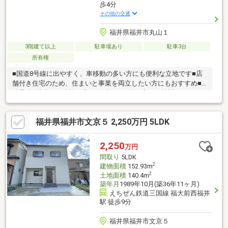
歩4分
その他の交通
福井県福井市丸山１
3階建て以上
駐車場あり
駐車3台
所有権
■国道8号線に出やすく、車移動の多い方にも便利な立地です■店
舗付き住宅のため、住まいと事業を両立したい方にもおすすめ■
鉄骨造3階建で、建物の広さを活かした使い方をご検討いただけま
す■駐車3台可能で、ご家族用にも来客用にも便利です■啓蒙小学
校や買物施設も比較的近く、暮らしやすさも感じられます
福井県福井市文京５ 2,250万円 5LDK
2,250
万円
間取り
5LDK
2
建物面積
152.93m
2
土地面積
140.4m
築年月
1989年10月(築36年11ヶ月)
えちぜん鉄道三国線 福大前西福井
駅 徒歩9分
福井県福井市文京５