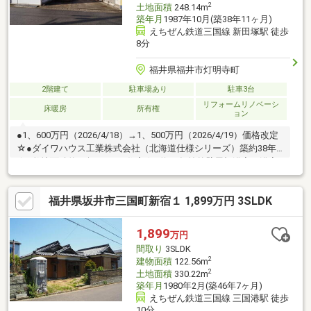
2
土地面積
248.14m
築年月
1987年10月(築38年11ヶ月)
えちぜん鉄道三国線 新田塚駅 徒歩
8分
福井県福井市灯明寺町
2階建て
駐車場あり
駐車3台
リフォームリノベーシ
床暖房
所有権
ョン
●1、600万円（2026/4/18）→1、500万円（2026/4/19）価格改定
☆●ダイワハウス工業株式会社（北海道仕様シリーズ）築約38年
☆●敷地面積約75坪・5LDK住宅☆●約10年前外壁屋根浴室（浴室
暖房）をリフォーム、床暖房3か所（灯油仕様）●約２年前にトイ
レタンクレスへ交換●東側道路・日当たり良好・閑静な住宅街
福井県坂井市三国町新宿１ 1,899万円 3SLDK
☆●2台駐車可能、外構次第で増設可能☆●灯明寺けやき公園まで
距離約250ｍ（徒歩約3分）☆●ファミリーマート 福井舟橋新一丁
目店まで距離約1000ｍ（車で約2分）☆●クスリのアオキ灯明寺店
1,899
万円
まで距離約1100ｍ（車で約3分）☆●ハニー新鮮館 灯明寺店まで…
間取り
3SLDK
2
建物面積
122.56m
2
土地面積
330.22m
築年月
1980年2月(築46年7ヶ月)
えちぜん鉄道三国線 三国港駅 徒歩
10分