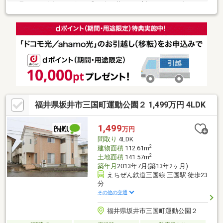
お見せする秘書サービス！◎お金・暮らしに対する、お一人お一
人の価値観にあった選択のご提案！■■■地元密着の不動産会社
【ハウスドゥ二の宮】です■■■◆◆◆福井市内で常時300物件以
上を取り扱っております◆◆◆◆◆◆住宅ローンの承認実績が多
数ございます。 頭金が少ない方・リフォーム工事も希
望されている方も、是非ご相談くださいませ■■■●●ご見学・ご相
談等は「0776-43-6505」へ●●
福井県坂井市三国町運動公園２ 1,499万円 4LDK
1,499
万円
間取り
4LDK
2
建物面積
112.61m
2
土地面積
141.57m
築年月
2013年7月(築13年2ヶ月)
えちぜん鉄道三国線 三国駅 徒歩23
分
その他の交通
福井県坂井市三国町運動公園２