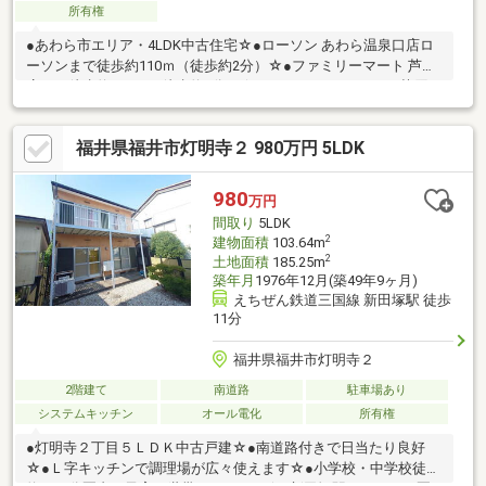
所有権
●あわら市エリア・4LDK中古住宅☆●ローソン あわら温泉口店ロ
ーソンまで徒歩約110ｍ（徒歩約2分）☆●ファミリーマート 芦原
店まで徒歩約240ｍ（徒歩約3分）☆●ハニーBigBellyMarket芦原ま
で徒歩約450ｍ（徒歩約6分）☆●ローソン あわら舟津店まで徒歩
約450ｍ（徒歩約6分）☆●芦原中学校まで徒歩約500ｍ（徒歩約7
福井県福井市灯明寺２ 980万円 5LDK
分）☆●クスリのアオキ 芦原店まで徒歩約600ｍ（徒歩約8分）
☆●ファミリーマート あわら舟津店まで徒歩約600ｍ（徒歩約8
分）☆●ゲンキー舟津店まで徒歩約750ｍ（徒歩約10分）☆●芦原
980
万円
小学校まで徒歩約850ｍ（徒歩約11分）☆●コメリハー…
間取り
5LDK
2
建物面積
103.64m
2
土地面積
185.25m
築年月
1976年12月(築49年9ヶ月)
えちぜん鉄道三国線 新田塚駅 徒歩
11分
福井県福井市灯明寺２
2階建て
南道路
駐車場あり
システムキッチン
オール電化
所有権
●灯明寺２丁目５ＬＤＫ中古戸建☆●南道路付きで日当たり良好
☆●Ｌ字キッチンで調理場が広々使えます☆●小学校・中学校徒歩