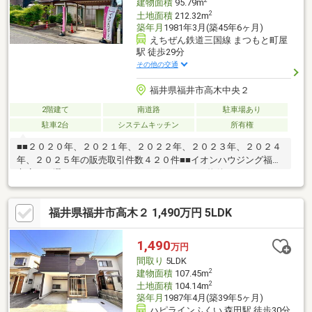
2
建物面積
95.79m
2
土地面積
212.32m
築年月
1981年3月(築45年6ヶ月)
えちぜん鉄道三国線 まつもと町屋
駅 徒歩29分
その他の交通
福井県福井市高木中央２
2階建て
南道路
駐車場あり
駐車2台
システムキッチン
所有権
■■２０２０年、２０２１年、２０２２年、２０２３年、２０２４
年、２０２５年の販売取引件数４２０件■■イオンハウジング福井
市店をお選び頂き、ありがとうございます。～物件のおすすめポ
イント～・広々とした３LDK住宅♪・駐車場２台以上♪・トイレ２
箇所♪【周辺環境】・中藤小学校 徒歩約１５分・灯明寺中学校
福井県福井市高木２ 1,490万円 5LDK
徒歩約３６分・スーパー 徒歩約３分・コンビニ 徒歩約６分運
営会社：株式会社住まいのＫＯＥＩイオンハウジングの加盟店は
全て独立自営です。担当：森崎 宗平 TEL：080-6235-6021
1,490
万円
間取り
5LDK
2
建物面積
107.45m
2
土地面積
104.14m
築年月
1987年4月(築39年5ヶ月)
ハピラインふくい 森田駅 徒歩30分