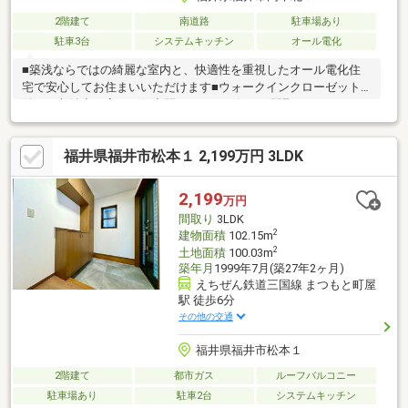
2階建て
南道路
駐車場あり
駐車3台
システムキッチン
オール電化
■築浅ならではの綺麗な室内と、快適性を重視したオール電化住
宅で安心してお住まいいただけます■ウォークインクローゼット
付きで収納力が高く、住空間をすっきり保てる間取りです■スキ
ップフロアを採用しており、空間に変化を持たせた使い方ができ
るのも魅力です■エアコン2台・全室カーテン・宅配ボックス付き
福井県福井市松本１ 2,199万円 3LDK
で、すぐに新生活をスタートできる設備が整っています■小学校
も徒歩圏内で、周辺には生活利便施設も揃う暮らしやすい住環境
です■このチャンスを是非！お問合せをおまちしております！
2,199
万円
間取り
3LDK
2
建物面積
102.15m
2
土地面積
100.03m
築年月
1999年7月(築27年2ヶ月)
えちぜん鉄道三国線 まつもと町屋
駅 徒歩6分
その他の交通
福井県福井市松本１
2階建て
都市ガス
ルーフバルコニー
駐車場あり
駐車2台
システムキッチン