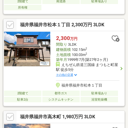
2階建て
南道路
駐車場あり
所有権
福井県福井市松本１丁目 2,300万円 3LDK
2,300
万円
間取り
3LDK
2
建物面積
102.15m
2
土地面積
100.03m
築年月
1999年7月(築27年2ヶ月)
えちぜん鉄道三国線 まつもと町屋
駅 徒歩5分
その他の交通
福井県福井市松本１丁目
2階建て
都市ガス
駐車場あり
駐車2台
システムキッチン
浴室乾燥機
福井県福井市高木町 1,980万円 3LDK