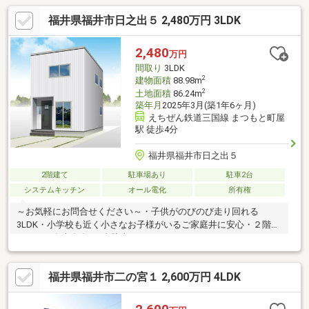
福井県福井市日之出５ 2,480万円 3LDK
2,480
万円
間取り
3LDK
2
建物面積
88.98m
2
土地面積
86.24m
築年月
2025年3月(築1年6ヶ月)
えちぜん鉄道三国線 まつもと町屋
駅 徒歩4分
福井県福井市日之出５
2階建て
駐車場あり
駐車2台
システムキッチン
オール電化
所有権
～お気軽にお問合せください～・子供がのびのび走り回れる
3LDK・小学校も近く小さなお子様がいるご家庭井に安心・２階の
ホールは自由自在・2台駐車可
福井県福井市二の宮１ 2,600万円 4LDK