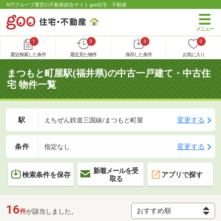
NTTグループ運営の不動産総合サイト goo住宅・不動産
1
0
0
0
最近検索した条件
最近見た物件
保存した条件
お気に入り
まつもと町屋駅(福井県)の中古一戸建て・中古住
宅 物件一覧
駅
変更する
えちぜん鉄道三国線/まつもと町屋
条件
変更する
指定なし
新着メールを受
検索条件を保存
アプリで探す
取る
16
件
が該当しました。