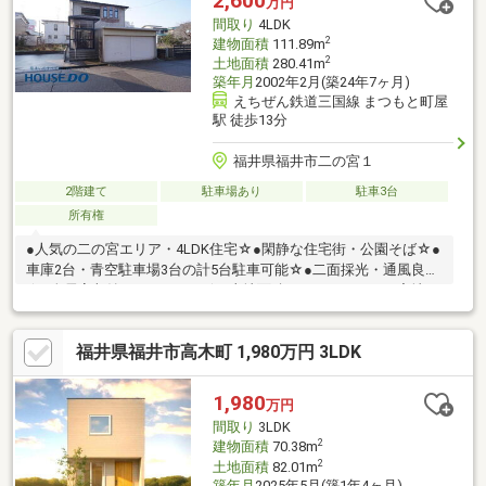
2,600
万円
間取り
4LDK
2
建物面積
111.89m
2
土地面積
280.41m
築年月
2002年2月(築24年7ヶ月)
えちぜん鉄道三国線 まつもと町屋
駅 徒歩13分
福井県福井市二の宮１
2階建て
駐車場あり
駐車3台
所有権
●人気の二の宮エリア・4LDK住宅☆●閑静な住宅街・公園そば☆●
車庫2台・青空駐車場3台の計5台駐車可能☆●二面採光・通風良好
☆●全居室収納スペースあり☆※土地面積280.41㎡のうち、宅地
140.41㎡ 畑140㎡(現況一部駐車場)の計2筆一生に一度になるか
もしれないお買い物です！よりよい選択のために、たくさんの物
福井県福井市高木町 1,980万円 3LDK
件をご内覧・比較することが大切です！プロの視点も交えながら
一緒に考えていきましょう。お家探しは地元密着の【ハウスドゥ
二の宮】へお任せください！●●ご見学・ご相談等は「0776-43-
1,980
万円
6505」へ●●
間取り
3LDK
2
建物面積
70.38m
2
土地面積
82.01m
築年月
2025年5月(築1年4ヶ月)