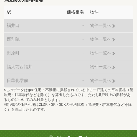
駅
価格相場
物件
福井口
-
物件一覧へ
西別院
-
物件一覧へ
田原町
-
物件一覧へ
福大前西福井
-
物件一覧へ
日華化学前
-
物件一覧へ
※このデータはgoo住宅・不動産に掲載されている中古一戸建ての平均価格（管
理費・駐車場代などを除く）を算出したものです。ただし5戸以上の掲載があ
るものについてのみ対象とします。
※周辺駅の価格相場は2LDK・3K・3DKの平均価格（管理費・駐車場代などを除
く）を算出したものです。