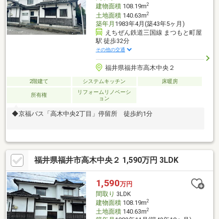
2
建物面積
108.19m
2
土地面積
140.63m
築年月
1983年4月(築43年5ヶ月)
えちぜん鉄道三国線 まつもと町屋
駅 徒歩32分
その他の交通
福井県福井市高木中央２
2階建て
システムキッチン
床暖房
リフォームリノベーシ
所有権
ョン
◆京福バス「高木中央2丁目」停留所 徒歩約1分
福井県福井市高木中央２ 1,590万円 3LDK
1,590
万円
間取り
3LDK
2
建物面積
108.19m
2
土地面積
140.63m