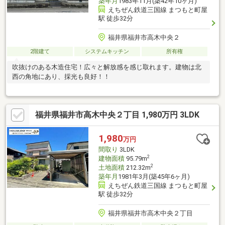
築年月
1983年11月(築42年10ヶ月)
えちぜん鉄道三国線 まつもと町屋
駅 徒歩32分
福井県福井市高木中央２
2階建て
システムキッチン
所有権
吹抜けのある木造住宅！広々と解放感を感じ取れます。建物は北
西の角地にあり、採光も良好！！
福井県福井市高木中央２丁目 1,980万円 3LDK
1,980
万円
間取り
3LDK
2
建物面積
95.79m
2
土地面積
212.32m
築年月
1981年3月(築45年6ヶ月)
えちぜん鉄道三国線 まつもと町屋
駅 徒歩32分
福井県福井市高木中央２丁目