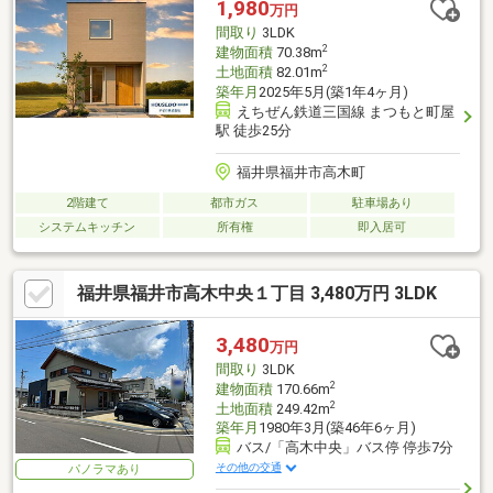
1,980
万円
間取り
3LDK
2
建物面積
70.38m
2
土地面積
82.01m
築年月
2025年5月(築1年4ヶ月)
えちぜん鉄道三国線 まつもと町屋
駅 徒歩25分
福井県福井市高木町
2階建て
都市ガス
駐車場あり
システムキッチン
所有権
即入居可
福井県福井市高木中央１丁目 3,480万円 3LDK
3,480
万円
間取り
3LDK
2
建物面積
170.66m
2
土地面積
249.42m
築年月
1980年3月(築46年6ヶ月)
バス/「高木中央」バス停 停歩7分
その他の交通
パノラマあり