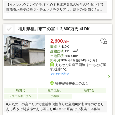
【イオンハウジングがおすすめする北陸３県の物件の特徴】住宅
性能表示基準に基づくチェックをクリアし、以下の4分野6項目で
最高等級を取得！公正な基準で証明された高性能な住まいです。
■耐震等級３(構造躯体の倒壊等防止・損傷防止)■耐風等級２(構造
躯体の倒壊等防止及び損傷防止)■劣化対策等級３(構造躯体等)■維
福井県福井市二の宮１ 2,600万円 4LDK
持管理対策等級３(専用配管)■ホルムアルデヒド発散等級３(内
装・天井裏等)～オンリーワンのリフォーム住宅～【物件ポイン
ト】・駐車スペース２台可・水回りリフォームします・全居室収
2,600
万円
納あり【周辺環境】・スーパー 徒歩５分・松本小学校 徒歩７
間取り
4LDK
分・進明中学校 徒歩３分
2
建物面積
111.89m
2
土地面積
280.41m
築年月
2002年2月(築24年7ヶ月)
えちぜん鉄道三国線 まつもと町屋
駅 徒歩15分
その他の交通
福井県福井市二の宮１
2階建て
駐車場あり
駐車3台
システムキッチン
所有権
■人気の二の宮エリアで生活利便性良好な立地■敷地84坪のゆとり
ある広さで開放感のある暮らし■駐車5台可能でご家族・来客時も
安心■2階にも洗面台・トイレ付きで生活動線が快適■丁寧に使わ