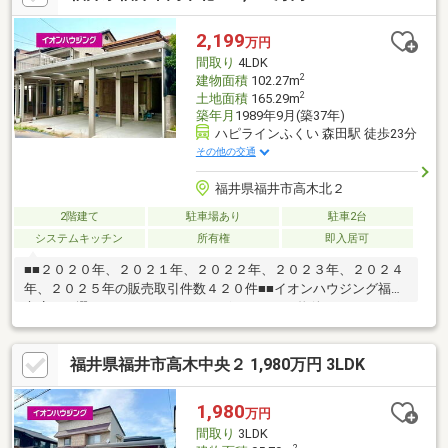
会社住まいのＫＯＥＩイオンハウジングの加盟店は全て独立自営
です。担当：森崎 宗平 TEL：080-6235-6021
2,199
万円
間取り
4LDK
2
建物面積
102.27m
2
土地面積
165.29m
築年月
1989年9月(築37年)
ハピラインふくい 森田駅 徒歩23分
その他の交通
福井県福井市高木北２
2階建て
駐車場あり
駐車2台
システムキッチン
所有権
即入居可
■■２０２０年、２０２１年、２０２２年、２０２３年、２０２４
年、２０２５年の販売取引件数４２０件■■イオンハウジング福井
市店をお選び頂き、ありがとうございます。～物件のおすすめポ
イント～・広々とした４LDK住宅♪・駐車場３台以上♪・全居室６
帖以上♪・水回り全て新品交換♪【周辺環境】・中藤小学校 徒歩
福井県福井市高木中央２ 1,980万円 3LDK
約２５分・灯明寺中学校 徒歩約２３分・バロー 車約５分・コ
ンビニ 車約６分運営会社：株式会社住まいのＫＯＥＩイオンハ
ウジングの加盟店は全て独立自営です。担当：森崎 宗平
1,980
万円
TEL：080-6235-6021
間取り
3LDK