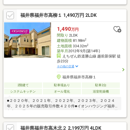
れてきた室内でそのままでもご検討可能
福井県福井市高柳１ 1,490万円 2LDK
1,490
万円
間取り
2LDK
2
建物面積
81.98m
2
土地面積
334.32m
築年月
2012年9月(築14年)
えちぜん鉄道勝山線 越前新保駅 徒
歩23分
その他の交通
福井県福井市高柳１
2階建て
駐車場あり
駐車2台
システムキッチン
オール電化
浴室乾燥機
■２０２０年、２０２１年、２０２２年、２０２３年、２０２４
年、２０２５年の販売取引件数４２０件■イオンハウジング福井
市店をお選び頂き、ありがとうございます♪【物件ポイント】・駐
車２台以上可♪・全居室６畳以上収納付き♪・オール電化で省エネ
♪【周辺環境】・中藤小学校 徒歩１８分・灯明寺中学校 徒歩４
福井県福井市高木北２ 2,199万円 4LDK
６分・スーパー 徒歩６分・コンビニ 徒歩８分運営会社：株式