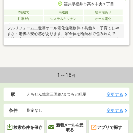
福井県福井市高木中央１丁目
2階建て
南道路
駐車場あり
駐車3台
システムキッチン
オール電化
フルリフォーム二世帯オール電化住宅物件！共働き・子育てしや
すさ・老後の安心感があります。家全体を断熱材で包み込んで気
密性を高めるとともに現代の基準を満たす安心な住まいへと再生
させています。
1～16
件
駅
変更する
えちぜん鉄道三国線/まつもと町屋
条件
変更する
指定なし
新着メールを受
検索条件を保存
アプリで探す
取る