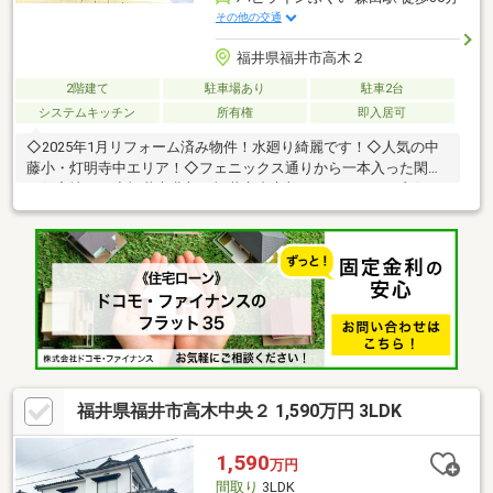
その他の交通
福井県福井市高木２
2階建て
駐車場あり
駐車2台
システムキッチン
所有権
即入居可
◇2025年1月リフォーム済み物件！水廻り綺麗です！◇人気の中
藤小・灯明寺中エリア！◇フェニックス通りから一本入った閑静
な住宅地です◇福井市北部・福井市中心部へのアクセスが良好で
す！◇空き家バンク登録物件です◇内覧予約受付中！ぜひお問い
合わせください！
福井県福井市高木中央２ 1,590万円 3LDK
1,590
万円
間取り
3LDK