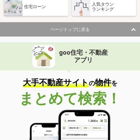
人気タウン
住宅ローン
ランキング
ページトップに戻る
goo住宅・不動産
アプリ
大手不動産サイト
物件
の
を
まとめて検索！