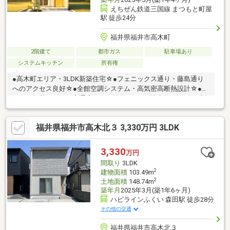
えちぜん鉄道三国線 まつもと町屋
駅 徒歩24分
福井県福井市高木町
2階建て
都市ガス
駐車場あり
システムキッチン
所有権
●高木町エリア・3LDK新築住宅☆●フェニックス通り・藤島通り
へのアクセス良好☆●全館空調システム・高気密高断熱設計☆●ロ
ーソン福井サン二の宮通店まで距離約450ｍ（徒歩約6分）☆●吉
野家 福井二の宮店まで距離約500ｍ（徒歩約7分）☆●セブンイレ
ブン福井経田1丁目店まで距離約650ｍ（徒歩約9分）☆●V・drug
福井県福井市高木北３ 3,330万円 3LDK
二の宮店まで距離約750ｍ（徒歩約10分）☆●ゲンキー福井二の宮
店まで距離約900ｍ（車で約3分）☆●三心わくわく認定こども園
まで距離約1000ｍ（車で約3分）☆●クランデール二の宮まで距離
3,330
万円
約1100ｍ（車で約4分）☆●福井総合クリニックまで距離約1900ｍ
間取り
3LDK
（車…
2
建物面積
103.49m
2
土地面積
148.74m
築年月
2025年3月(築1年6ヶ月)
ハピラインふくい 森田駅 徒歩28分
その他の交通
福井県福井市高木北３