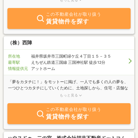
もっと見る
売買・賃貸・管理業務等、幅広い分野を通して、人・住まい・街の
つながりを大切に、最適なプランをご提案いたします。お気軽に問
この不動産会社が取り扱う
い合わせください。
賃貸物件を探す
（株）西陣
所在地
福井県坂井市三国町緑ケ丘４丁目１５－３５
最寄駅
えちぜん鉄道三国線 三国神社駅 徒歩12分
情報提供元
アットホーム
「夢をカタチに！」をモットーに掲げ、一人でも多くの人の夢を、
一つひとつカタチにしていくために、土地探しから、住宅・店舗な
どの建築まで、あなたの夢を実現するためのお手伝いをさせて頂き
もっと見る
ます。目の前に「海」が見える場所や、東尋坊が一望できる場所、
木々に囲まれた森林浴を楽しめる自然たっぷりの場所など、リゾー
この不動産会社が取り扱う
トやスローライフに適した物件から、利便性のよい人気の住宅用地
賃貸物件を探す
まで、常時１００物件以上を御用意して、皆様のお越しを心よりお
待ち申し上げております。 お求め安い中古住宅をはじめ、賃貸用
アパート・マンション、貸店舗や貸家なども充実しています。あな
たの大切な資産を、有効に活用するためのお手伝いもさせて頂きま