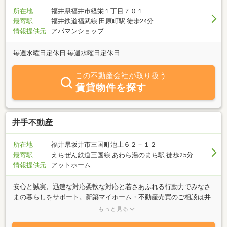
所在地
福井県福井市経栄１丁目７０１
最寄駅
福井鉄道福武線 田原町駅 徒歩24分
情報提供元
アパマンショップ
毎週水曜日定休日 毎週水曜日定休日
この不動産会社が取り扱う
賃貸物件を探す
井手不動産
所在地
福井県坂井市三国町池上６２－１２
最寄駅
えちぜん鉄道三国線 あわら湯のまち駅 徒歩25分
情報提供元
アットホーム
安心と誠実、迅速な対応柔軟な対応と若さあふれる行動力でみなさ
まの暮らしをサポート。新築マイホーム・不動産売買のご相談は井
手不動産へお任せください。井手不動産の不動産売却井手不動産で
もっと見る
は、わかりにくい不動産売却について “お客様の立場に寄り添って”