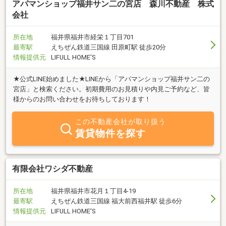
アパマンショップ福井サン二の宮店 森川不動産 株式
会社
所在地
福井県福井市経栄１丁目701
最寄駅
えちぜん鉄道三国線 田原町駅 徒歩20分
情報提供元
LIFULL HOME'S
★公式LINE始めました★LINEから「アパマンショップ福井サン二の
宮店」と検索ください。初期費用のお見積りや内見ご予約など、皆
様からのお問い合わせをお待ちしております！
この不動産会社が取り扱う
賃貸物件を探す
有限会社ワシダ不動産
所在地
福井県福井市花月１丁目4-19
最寄駅
えちぜん鉄道三国線 福大前西福井駅 徒歩6分
情報提供元
LIFULL HOME'S