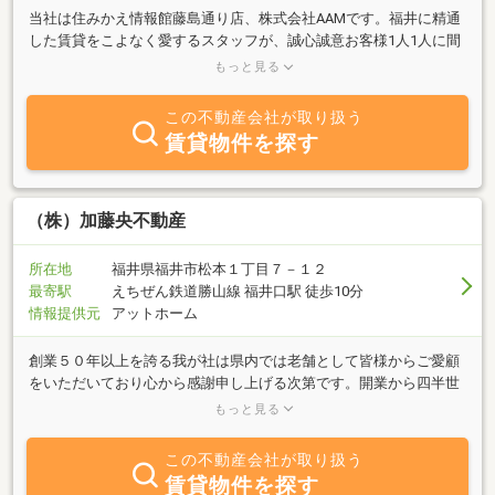
当社は住みかえ情報館藤島通り店、株式会社AAMです。福井に精通
した賃貸をこよなく愛するスタッフが、誠心誠意お客様1人1人に間
違いない賃貸物件をお探し致します！1度ご来店だけでも是非お待
もっと見る
ちしております！
この不動産会社が取り扱う
賃貸物件を探す
（株）加藤央不動産
所在地
福井県福井市松本１丁目７－１２
最寄駅
えちぜん鉄道勝山線 福井口駅 徒歩10分
情報提供元
アットホーム
創業５０年以上を誇る我が社は県内では老舗として皆様からご愛顧
をいただいており心から感謝申し上げる次第です。開業から四半世
紀は中古物件を販売することをメインとしておりましたが、昨今は
もっと見る
「ONE」と銘打ち他にはない「ひとつだけ あなただけ」の個性の
ある新築物件に力を注いでおります。もちろん注文住宅やリフォー
この不動産会社が取り扱う
ム工事も請け負いますのでお気軽にお声かけください。”より良くよ
賃貸物件を探す
り安く”を当社の信念とし、今後も皆様のお役に立てるよう励んで参