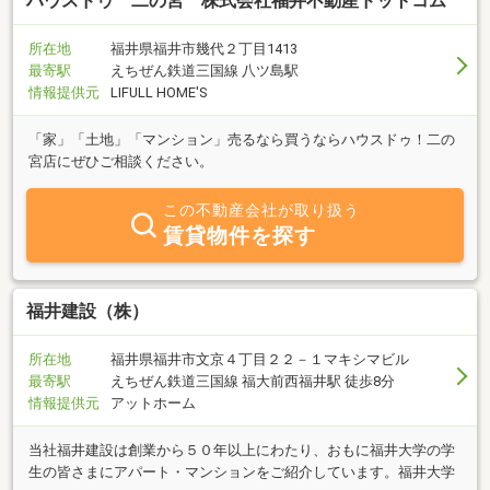
ハウスドゥ 二の宮 株式会社福井不動産ドットコム
す。 まずは、お気軽にお問い合わせ下さい。
所在地
福井県福井市幾代２丁目1413
最寄駅
えちぜん鉄道三国線 八ツ島駅
情報提供元
LIFULL HOME'S
「家」「土地」「マンション」売るなら買うならハウスドゥ！二の
宮店にぜひご相談ください。
この不動産会社が取り扱う
賃貸物件を探す
福井建設（株）
所在地
福井県福井市文京４丁目２２－１マキシマビル
最寄駅
えちぜん鉄道三国線 福大前西福井駅 徒歩8分
情報提供元
アットホーム
当社福井建設は創業から５０年以上にわたり、おもに福井大学の学
生の皆さまにアパート・マンションをご紹介しています。福井大学