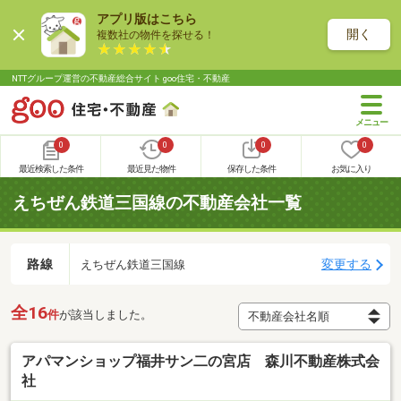
アプリ版はこちら
開く
複数社の物件を探せる！
NTTグループ運営の不動産総合サイト goo住宅・不動産
0
0
0
0
最近検索した条件
最近見た物件
保存した条件
お気に入り
えちぜん鉄道三国線の不動産会社一覧
路線
変更する
えちぜん鉄道三国線
全16
件
が該当しました。
アパマンショップ福井サン二の宮店 森川不動産株式会
社