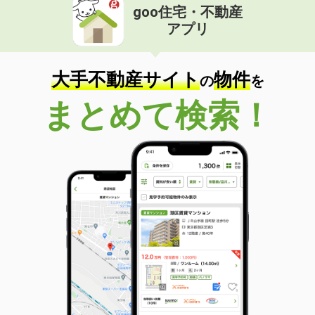
goo住宅・不動産
アプリ
大手不動産サイト
物件
の
を
まとめて検索！