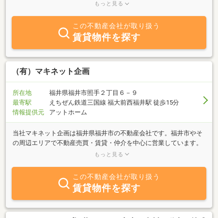
周辺をはじめ、文京、大宮、二の宮地区に３００戸以上もの学生ア
もっと見る
パート、駐車場などの賃貸物件を管理しています。当社の店舗は福
井大学文京キャンパスの正門からまっすぐ１本徒歩約５分でお越し
この不動産会社が取り扱う
いただけます。お気軽にご来店ください。当社ホームページでは、
賃貸物件を探す
地域の物件情報を地図で探せるほか、先輩学生さんに聞いたお部屋
探しのポイント、ご契約までの流れなど、はじめてお部屋探しをさ
れる新入学生の皆さまのお役に立つ情報満載です！ぜひアクセスし
てください。また当社では貸家や売買不動産も取り扱っています。
（有）マキネット企画
５０年以上地域に根差して不動産業を行なっているのが当社の強み
です！物件探しはもちろん、不動産売却のご相談や査定依頼もおま
所在地
福井県福井市照手２丁目６－９
かせください。
最寄駅
えちぜん鉄道三国線 福大前西福井駅 徒歩15分
情報提供元
アットホーム
当社マキネット企画は福井県福井市の不動産会社です。福井市やそ
の周辺エリアで不動産売買・賃貸・仲介を中心に営業しています。
地域密着で営業していますので、福井市や周辺エリアで土地や戸
もっと見る
建、事業用物件などお探しのお客さまはお気軽にお問い合わせくだ
さい。また、福井市とその周辺エリアで不動産の売却をお考えの方
この不動産会社が取り扱う
もぜひご連絡ください。相続のご相談も応じます。
賃貸物件を探す