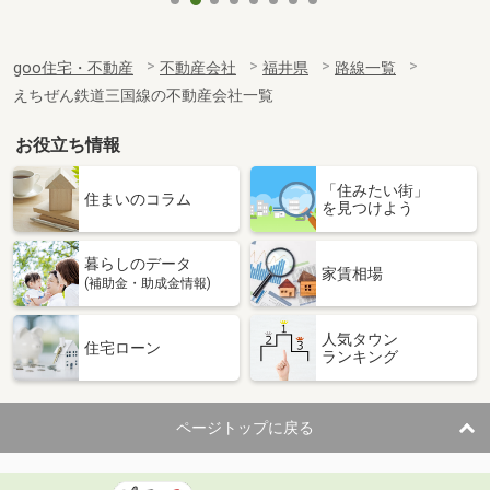
goo住宅・不動産
不動産会社
福井県
路線一覧
えちぜん鉄道三国線の不動産会社一覧
お役立ち情報
「住みたい街」
住まいのコラム
を見つけよう
暮らしのデータ
家賃相場
(補助金・助成金情報)
人気タウン
住宅ローン
ランキング
ページトップに戻る