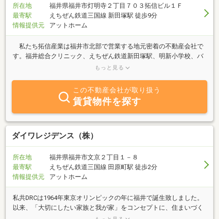
所在地
福井県福井市灯明寺２丁目７０３拓信ビル１Ｆ
最寄駅
えちぜん鉄道三国線 新田塚駅 徒歩9分
情報提供元
アットホーム
私たち拓信産業は福井市北部で営業する地元密着の不動産会社で
す。福井総合クリニック、えちぜん鉄道新田塚駅、明新小学校、バ
ロー新田塚店などが近くにあり、利便性の高いエリアで活動してい
もっと見る
ます。灯明寺エリア及びその周辺で不動産をお探しの方は、ぜひ私
たちにお任せ下さい！賃貸から売買まで、幅広い物件を取り揃え、
この不動産会社が取り扱う
お客様のご期待に沿うご提案をいたします。物件の紹介だけでな
賃貸物件を探す
く、地元を知り尽くした頼れるパートナーとして、親身にご相談を
承ります。不動産売却、相続対策、資産運用でお悩みの方も、ぜひ
お気軽にご相談下さい。皆様のご来店を、スタッフ一同心よりお待
ちしております。
ダイワレジデンス（株）
所在地
福井県福井市文京２丁目１－８
最寄駅
えちぜん鉄道三国線 田原町駅 徒歩2分
情報提供元
アットホーム
私共DRCは1964年東京オリンピックの年に福井で誕生致しました。
以来、「大切にしたい家族と我が家」をコンセプトに、住まいづく
りに取り組んでおります。住宅建築・リフォームをはじめ不動産の