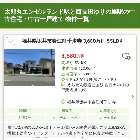
太郎丸エンゼルランド駅と西長田ゆりの里駅の中
古住宅・中古一戸建て 物件一覧
福井県坂井市春江町千歩寺 3,680万円 5SLDK
3,680
万円
間取り
5SLDK
2
建物面積
120.06m
2
土地面積
239.88m
築年月
2019年2月(築7年7ヶ月)
えちぜん鉄道三国線 西長田ゆりの
里駅 徒歩10分
福井県坂井市春江町千歩寺
2階建て
南道路
駐車場あり
駐車3台
システムキッチン
オール電化
敷地72.5坪の5LDK+2S！オール電化+太陽光発電システム8.82KW
搭載！居室やリビング・トイレや廊下等全てに床暖房搭載！全窓
防犯センサー設置！駐車スペース３台！庭に大きなタイルデッキ