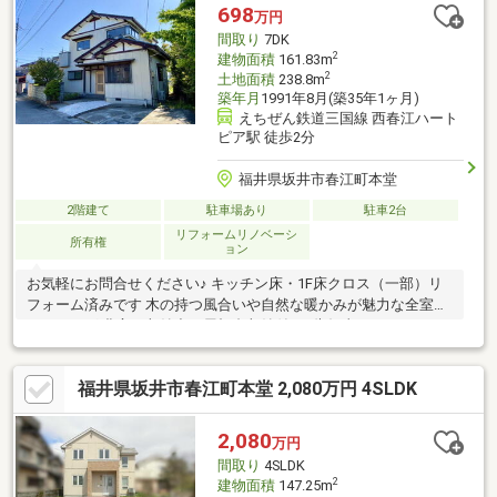
698
万円
間取り
7DK
2
建物面積
161.83m
2
土地面積
238.8m
築年月
1991年8月(築35年1ヶ月)
えちぜん鉄道三国線 西春江ハート
ピア駅 徒歩2分
福井県坂井市春江町本堂
2階建て
駐車場あり
駐車2台
リフォームリノベーシ
所有権
ョン
お気軽にお問合せください♪ キッチン床・1F床クロス（一部）リ
フォーム済みです 木の持つ風合いや自然な暖かみが魅力な全室フ
ローリング 豊富な収納力の屋根裏収納付き※告知事項あり
福井県坂井市春江町本堂 2,080万円 4SLDK
2,080
万円
間取り
4SLDK
2
建物面積
147.25m