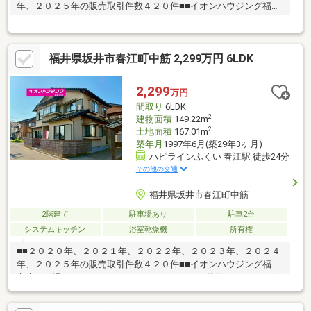
年、２０２５年の販売取引件数４２０件■■イオンハウジング福井
市店をお選び頂き、ありがとうございます。～シャッター付きガ
レージがる中古住宅～１階はＬＤＫ＋３０帖の続き間、ご家族様
ゆとりができるスペース♪【物件ポイント】・駐車スペース３台
福井県坂井市春江町中筋 2,299万円 6LDK
可・解放感ある続き間３０帖以上・全居室収納あり！【周辺環
境】・スーパー 徒歩２２分・春江西小学校 徒歩２５分・春江
学校 徒歩１３分運営会社：株式会社住まいのＫＯＥＩイオンハ
2,299
万円
ウジングの加盟店は全て独立自営です。担当：森崎 宗平
間取り
6LDK
TEL：080-6235-6021
2
建物面積
149.22m
2
土地面積
167.01m
築年月
1997年6月(築29年3ヶ月)
ハピラインふくい 春江駅 徒歩24分
その他の交通
福井県坂井市春江町中筋
2階建て
駐車場あり
駐車2台
システムキッチン
浴室乾燥機
所有権
■■２０２０年、２０２１年、２０２２年、２０２３年、２０２４
年、２０２５年の販売取引件数４２０件■■イオンハウジング福井
市店をお選び頂き、ありがとうございます。～物件のおすすめポ
イント～・LDK１６帖の広々リビング♪・駐車場２台以上可♪・全
居室収納あり♪・空家バンク登録物件♪【周辺環境】・スーパー