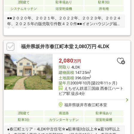
2階建て
駐車場あり
駐車3台
システムキッチン
浴室乾燥機
所有権
■■２０２０年、２０２１年、２０２２年、２０２３年、２０２４
年、２０２５年の販売取引件数４２０件■■イオンハウジング福井
市店をお選び頂き、ありがとうございます。～シャッター付きガ
レージがる中古住宅～１階はＬＤＫ＋３０帖の続き間、ご家族様
ゆとりができるスペース♪【物件ポイント】・駐車スペース３台
福井県坂井市春江町本堂 2,080万円 4LDK
可・解放感ある続き間３０帖以上・全居室収納あり！【周辺環
境】・スーパー 徒歩２２分・春江西小学校 徒歩２５分・春江
学校 徒歩１３分運営会社：株式会社住まいのＫＯＥＩイオンハ
2,080
万円
ウジングの加盟店は全て独立自営です。担当：森崎 宗平
間取り
4LDK
TEL：080-6235-6021
2
建物面積
147.25m
2
土地面積
396.02m
築年月
2003年10月(築22年11ヶ月)
えちぜん鉄道三国線 西春江ハート
ピア駅 徒歩4分
福井県坂井市春江町本堂
2階建て
南道路
駐車場あり
駐車3台
カウンターキッチン
浴室乾燥機
●春江町エリア・4LDK中古住宅☆●駐車場3台以上☆●庭10坪以上