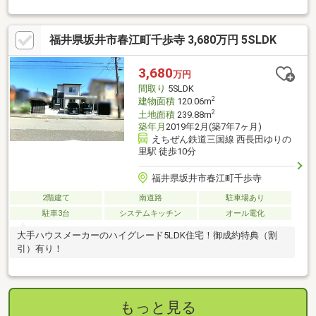
邸で手直し不要！
福井県坂井市春江町千歩寺 3,680万円 5SLDK
3,680
万円
間取り
5SLDK
2
建物面積
120.06m
2
土地面積
239.88m
築年月
2019年2月(築7年7ヶ月)
えちぜん鉄道三国線 西長田ゆりの
里駅 徒歩10分
福井県坂井市春江町千歩寺
2階建て
南道路
駐車場あり
駐車3台
システムキッチン
オール電化
大手ハウスメーカーのハイグレード5LDK住宅！御成約特典（割
引）有り！
もっと見る