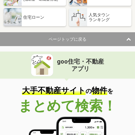
人気タウン
住宅ローン
ランキング
ページトップに戻る
goo住宅・不動産
アプリ
大手不動産サイト
物件
の
を
まとめて検索！