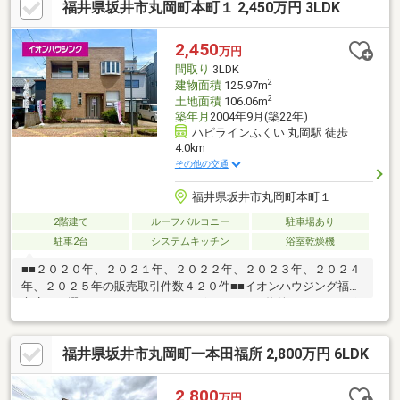
福井県坂井市丸岡町本町１ 2,450万円 3LDK
徒歩９分・春江東小学校 徒歩１２分・コンビニ 徒歩８分・春
江中学校 徒歩４１分運営会社：株式会社住まいのＫＯＥＩイオ
ンハウジングの加盟店は全て独立自営です。担当：森崎 宗平
2,450
万円
TEL：080-6235-6021
間取り
3LDK
2
建物面積
125.97m
2
土地面積
106.06m
築年月
2004年9月(築22年)
ハピラインふくい 丸岡駅 徒歩
4.0km
その他の交通
福井県坂井市丸岡町本町１
2階建て
ルーフバルコニー
駐車場あり
駐車2台
システムキッチン
浴室乾燥機
■■２０２０年、２０２１年、２０２２年、２０２３年、２０２４
年、２０２５年の販売取引件数４２０件■■イオンハウジング福井
市店をお選び頂き、ありがとうございます。～物件のおすすめポ
イント～・LDK19.7帖の広々リビング♪・駐車場2台♪・トイレ2ヶ
所♪【周辺環境】・スーパー 徒歩約７分・平章小学校 徒歩約６
福井県坂井市丸岡町一本田福所 2,800万円 6LDK
分・丸岡中学校 徒歩約１２分・コンビニ 徒歩約１４分運営会
社：株式会社住まいのＫＯＥＩイオンハウジングの加盟店は全て
独立自営です。担当：森崎 宗平 TEL：080-6235-6021
2,800
万円