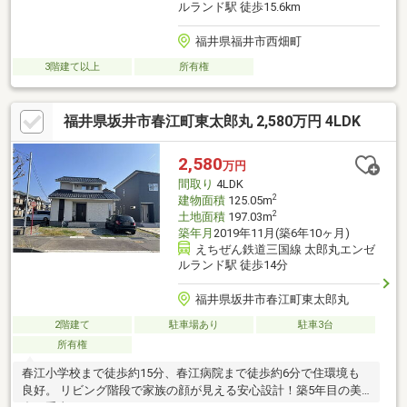
ルランド駅 徒歩15.6km
福井県福井市西畑町
3階建て以上
所有権
福井県坂井市春江町東太郎丸 2,580万円 4LDK
2,580
万円
間取り
4LDK
2
建物面積
125.05m
2
土地面積
197.03m
築年月
2019年11月(築6年10ヶ月)
えちぜん鉄道三国線 太郎丸エンゼ
ルランド駅 徒歩14分
福井県坂井市春江町東太郎丸
2階建て
駐車場あり
駐車3台
所有権
春江小学校まで徒歩約15分、春江病院まで徒歩約6分で住環境も
良好。 リビング階段で家族の顔が見える安心設計！築5年目の美