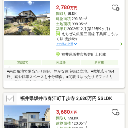
ングの加盟店は全て独立自営です。担当：森崎 宗平 TEL：
2,780
万円
080-6235-6021
間取り
8LDK
2
建物面積
293.83m
2
土地面積
998.05m
築年月
2002年12月(築23年9ヶ月)
えちぜん鉄道三国線 下兵庫こうふ
く駅 徒歩6分
その他の交通
福井県坂井市坂井町上兵庫
2階建て
南道路
所有権
■南西角地で陽当たり良好、静かな住宅街に立地。■敷地広々164
坪、庭や駐車スペースも十分確保。■間取りゆったりでファミリ
ーに最適。即入居可能な中古住宅です。■お好みのリフォームで
さらに快適な住まいにアレンジ可能。
福井県坂井市春江町千歩寺 3,680万円 5SLDK
3,680
万円
間取り
5SLDK
2
建物面積
120.06m
2