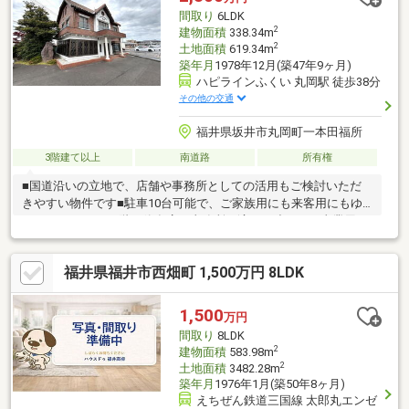
間取り
6LDK
2
建物面積
338.34m
2
土地面積
619.34m
築年月
1978年12月(築47年9ヶ月)
ハピラインふくい 丸岡駅 徒歩38分
その他の交通
福井県坂井市丸岡町一本田福所
3階建て以上
南道路
所有権
■国道沿いの立地で、店舗や事務所としての活用もご検討いただ
きやすい物件です■駐車10台可能で、ご家族用にも来客用にもゆ
とりがあります■1階は飲食店・事務所に適した造りで、事業用と
しても魅力的です■2階・3階に居住部分があり、住まいと事業を
両立したい方にもおすすめ■解体更地渡しも相談可能で、今後の
福井県福井市西畑町 1,500万円 8LDK
活用方法の幅が広がります
1,500
万円
間取り
8LDK
2
建物面積
583.98m
2
土地面積
3482.28m
築年月
1976年1月(築50年8ヶ月)
えちぜん鉄道三国線 太郎丸エンゼ