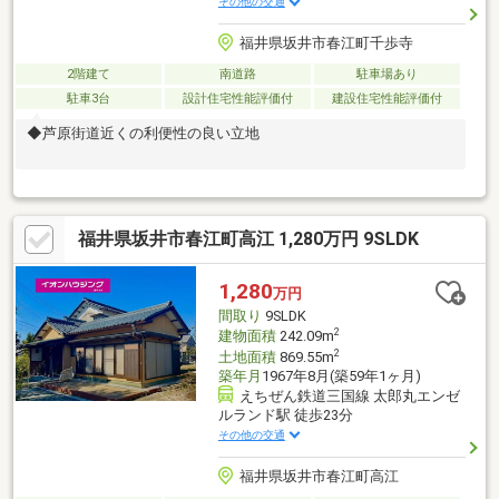
その他の交通
福井県坂井市春江町千歩寺
2階建て
南道路
駐車場あり
駐車3台
設計住宅性能評価付
建設住宅性能評価付
◆芦原街道近くの利便性の良い立地
福井県坂井市春江町高江 1,280万円 9SLDK
1,280
万円
間取り
9SLDK
2
建物面積
242.09m
2
土地面積
869.55m
築年月
1967年8月(築59年1ヶ月)
えちぜん鉄道三国線 太郎丸エンゼ
ルランド駅 徒歩23分
その他の交通
福井県坂井市春江町高江