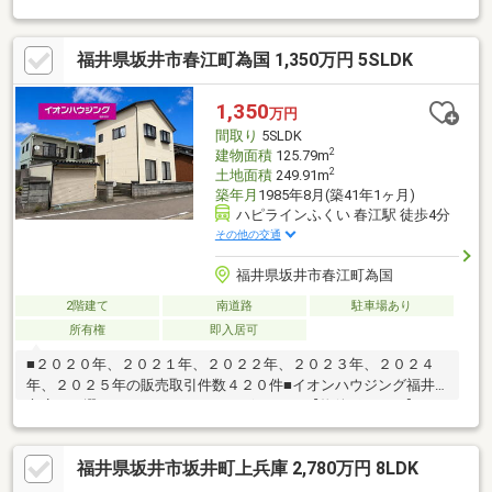
があり、脱衣室からサンルームにも直結！！豊富な収納スペース
で大満足！
福井県坂井市春江町為国 1,350万円 5SLDK
1,350
万円
間取り
5SLDK
2
建物面積
125.79m
2
土地面積
249.91m
築年月
1985年8月(築41年1ヶ月)
ハピラインふくい 春江駅 徒歩4分
その他の交通
福井県坂井市春江町為国
2階建て
南道路
駐車場あり
所有権
即入居可
■２０２０年、２０２１年、２０２２年、２０２３年、２０２４
年、２０２５年の販売取引件数４２０件■イオンハウジング福井
市店をお選び頂き、ありがとうございます♪【物件ポイント】・シ
ャッターガレージ付き車庫♪・二世帯住宅としても可能です♪・家
の裏側に月極駐車場有(空は要確認)♪【周辺環境】・春江小学校
福井県坂井市坂井町上兵庫 2,780万円 8LDK
徒歩５分・春江中学校徒歩２０分・スーパー 徒歩９分・コンビ
ニ 徒歩９分運営会社：株式会社住まいのＫＯＥＩイオンハウジ