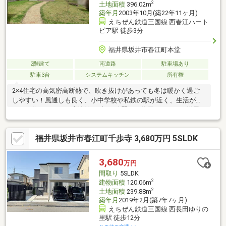
2
土地面積
396.02m
築年月
2003年10月(築22年11ヶ月)
えちぜん鉄道三国線 西春江ハート
ピア駅 徒歩3分
福井県坂井市春江町本堂
2階建て
南道路
駐車場あり
駐車3台
システムキッチン
所有権
2×4住宅の高気密高断熱で、吹き抜けがあっても冬は暖かく過ご
しやすい！風通しも良く、小中学校や私鉄の駅が近く、生活がし
やすく住みやすい！土地約120坪の綺麗にご使用されている洋風
戸建です！前道が広く、駐車スペースも４台とたっぷりのスペー
スがあるので車庫入れ楽々！駐車スペースの奥は南側の庭になっ
福井県坂井市春江町千歩寺 3,680万円 5SLDK
ているので菜園やドッグランスペースにもご使用できます！約20
帖の大きなリビングには、アイランドキッチンがあり、ウッドデ
ッキやランドリールームにも直通！お風呂は1.25坪サイズなので
3,680
万円
ゆったりとリラックスしていただけます！寝室には広いウォーク
間取り
5SLDK
インクローゼットがあり、東側にはベランダもあります！
2
建物面積
120.06m
2
土地面積
239.88m
築年月
2019年2月(築7年7ヶ月)
えちぜん鉄道三国線 西長田ゆりの
里駅 徒歩12分