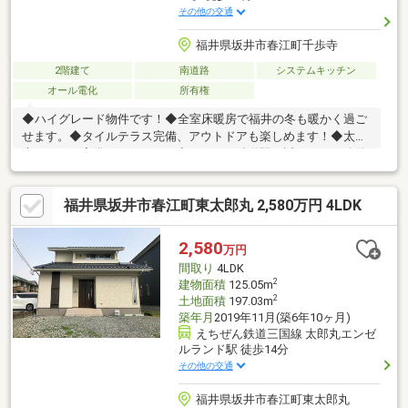
その他の交通
福井県坂井市春江町千歩寺
2階建て
南道路
システムキッチン
オール電化
所有権
◆ハイグレード物件です！◆全室床暖房で福井の冬も暖かく過ご
せます。◆タイルテラス完備、アウトドアも楽しめます！◆太陽
光パネルも完備しています！◆えちぜん鉄道駅が近いので、移動
も楽です！◆駐車スペースは3台可能なので安心です。◆その他
おススメポイント盛沢山の一軒です！◆是非一度ご内覧ください
福井県坂井市春江町東太郎丸 2,580万円 4LDK
ませ！
2,580
万円
間取り
4LDK
2
建物面積
125.05m
2
土地面積
197.03m
築年月
2019年11月(築6年10ヶ月)
えちぜん鉄道三国線 太郎丸エンゼ
ルランド駅 徒歩14分
その他の交通
福井県坂井市春江町東太郎丸