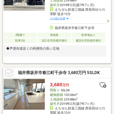
土地面積
239.88m
築年月
2019年2月(築7年7ヶ月)
えちぜん鉄道三国線 西長田ゆりの
里駅 徒歩12分
その他の交通
福井県坂井市春江町千歩寺
2階建て
南道路
駐車場あり
駐車3台
設計住宅性能評価付
建設住宅性能評価付
◆芦原街道近くの利便性の良い立地
福井県坂井市春江町千歩寺 3,680万円 5SLDK
3,680
万円
間取り
5SLDK
2
建物面積
120.06m
2
土地面積
239.88m
築年月
2019年2月(築7年7ヶ月)
えちぜん鉄道三国線 西長田ゆりの
里駅 徒歩12分