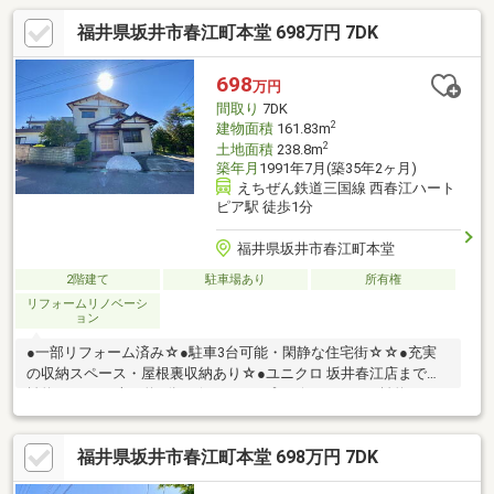
福井県坂井市春江町本堂 698万円 7DK
698
万円
間取り
7DK
2
建物面積
161.83m
2
土地面積
238.8m
築年月
1991年7月(築35年2ヶ月)
えちぜん鉄道三国線 西春江ハート
ピア駅 徒歩1分
福井県坂井市春江町本堂
2階建て
駐車場あり
所有権
リフォームリノベーシ
ョン
●一部リフォーム済み☆●駐車3台可能・閑静な住宅街☆☆●充実
の収納スペース・屋根裏収納あり☆●ユニクロ 坂井春江店まで距
離約1700ｍ（車で約5分）☆●アル・プラザ アミまで距離約1900
ｍ（車で約5分）☆●ハーツはるえまで距離約2100ｍ（車で約6
分）☆●スーパーマーケットバロー 春江店まで距離約2100ｍ(車で
福井県坂井市春江町本堂 698万円 7DK
約6分）☆●ゲンキー春江店まで距離約2100ｍ（車で約5分）☆※
告知事項あり