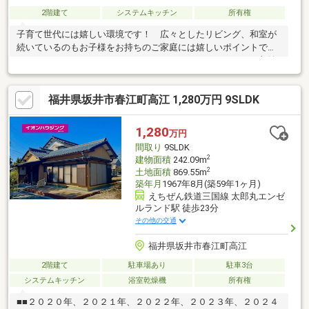
2階建て
システムキッチン
所有権
子育て世代には嬉しい環境です！ 広々としたリビング、和室が
続いているのもお子様をお持ちのご家庭には嬉しいポイントでは
ないでしょうか。ウォークインクローゼットをはじめとする収納
も充実していますのも強い味方ですね！病院も車で５分圏内です
ので、何かあった時も心強いです！是非一度ご内覧くださいませ
福井県坂井市春江町高江 1,280万円 9SLDK
～！！●春江病院まで 車で約3分☆●ハニーBigBellyMarket春江ま
で 車で約2分☆●福井県児童科学館 エンゼルランドふくいまで
車で約3分☆●セブン-イレブン 春江町江留下店まで 車で約3分
1,280
万円
☆●アル・プラザ アミまで 車で約4分☆
間取り
9SLDK
2
建物面積
242.09m
2
土地面積
869.55m
築年月
1967年8月(築59年1ヶ月)
えちぜん鉄道三国線 太郎丸エンゼ
ルランド駅 徒歩23分
その他の交通
福井県坂井市春江町高江
2階建て
駐車場あり
駐車3台
システムキッチン
浴室乾燥機
所有権
■■２０２０年、２０２１年、２０２２年、２０２３年、２０２４