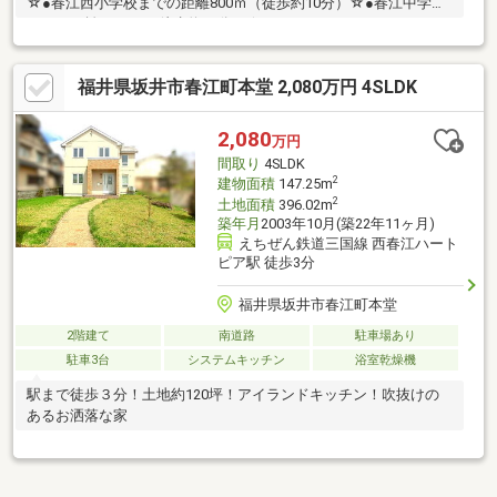
☆●春江西小学校までの距離800ｍ（徒歩約10分）☆●春江中学校
までの距離1000ｍ（徒歩約13分）☆
福井県坂井市春江町本堂 2,080万円 4SLDK
2,080
万円
間取り
4SLDK
2
建物面積
147.25m
2
土地面積
396.02m
築年月
2003年10月(築22年11ヶ月)
えちぜん鉄道三国線 西春江ハート
ピア駅 徒歩3分
福井県坂井市春江町本堂
2階建て
南道路
駐車場あり
駐車3台
システムキッチン
浴室乾燥機
駅まで徒歩３分！土地約120坪！アイランドキッチン！吹抜けの
あるお洒落な家