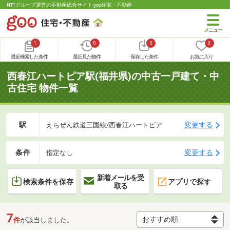
NTTグループ運営の不動産総合サイト goo住宅・不動産
1
0
0
0
最近検索した条件
最近見た物件
保存した条件
お気に入り
西春江ハートピア駅(福井県)の中古一戸建て・中
古住宅 物件一覧
駅
変更する
えちぜん鉄道三国線/西春江ハートピア
条件
変更する
指定なし
新着メールを受
検索条件を保存
アプリで探す
取る
7
件
が該当しました。