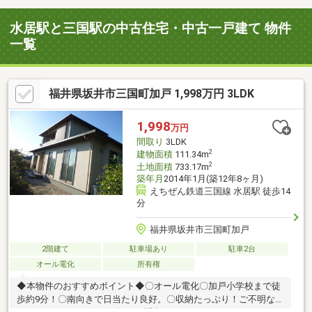
水居駅と三国駅の中古住宅・中古一戸建て 物件
一覧
福井県坂井市三国町加戸 1,998万円 3LDK
1,998
万円
間取り
3LDK
2
建物面積
111.34m
2
土地面積
733.17m
築年月
2014年1月(築12年8ヶ月)
えちぜん鉄道三国線 水居駅 徒歩14
分
福井県坂井市三国町加戸
2階建て
駐車場あり
駐車2台
オール電化
所有権
◆本物件のおすすめポイント◆〇オール電化〇加戸小学校まで徒
歩約9分！〇南向きで日当たり良好。〇収納たっぷり！ご不明な点