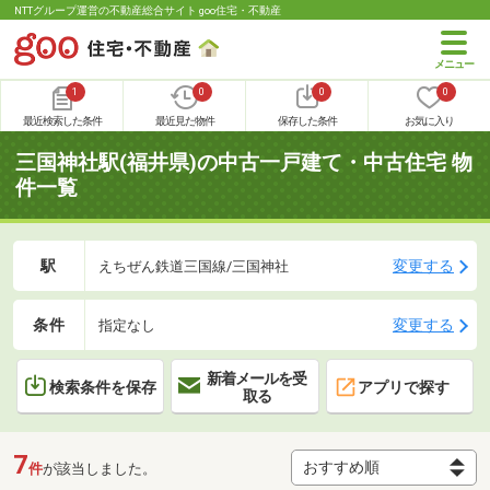
NTTグループ運営の不動産総合サイト goo住宅・不動産
1
0
0
0
最近検索した条件
最近見た物件
保存した条件
お気に入り
三国神社駅(福井県)の中古一戸建て・中古住宅 物
件一覧
駅
変更する
えちぜん鉄道三国線/三国神社
条件
変更する
指定なし
新着メールを受
検索条件を保存
アプリで探す
取る
7
件
が該当しました。