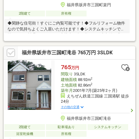
福井県坂井市三国町楽円
2階建て
所有権
◆閑静な住宅街！すぐにご内覧可能です！◆フルリフォーム物件
なので気持ちよくご入居いただけます！◆システムキッチンで気
持ちよくお料理ができます。◆駐車２台可能です。◆収納も豊
富！◆ショッピングセンター近く、利便性〇です。◆是非一度ご
内覧くださいませ！
福井県坂井市三国町滝谷 765万円 3SLDK
765
万円
間取り
3SLDK
2
建物面積
88.92m
2
土地面積
82.86m
築年月
2001年7月(築25年2ヶ月)
えちぜん鉄道三国線 三国港駅 徒歩
24分
その他の交通
福井県坂井市三国町滝谷
2階建て
駐車場あり
システムキッチン
浴室乾燥機
所有権