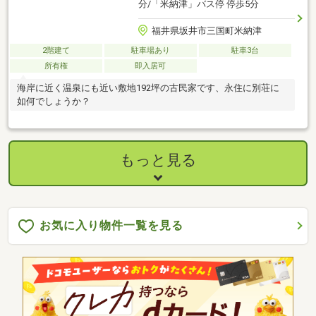
分/「米納津」バス停 停歩5分
福井県坂井市三国町米納津
2階建て
駐車場あり
駐車3台
所有権
即入居可
海岸に近く温泉にも近い敷地192坪の古民家です、永住に別荘に
如何でしょうか？
もっと見る
お気に入り物件一覧を見る