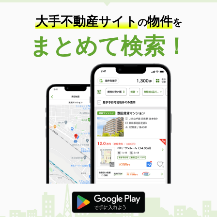
大手不動産サイト
物件
の
を
まとめて検索！