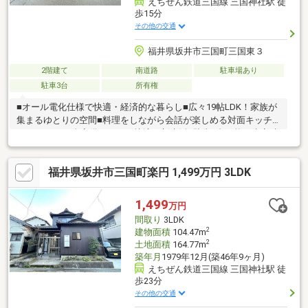
えちぜん鉄道三国線 三国神社駅 徒
歩15分
その他の交通
福井県坂井市三国町三国東３
2階建て
南道路
駐車場あり
駐車3台
所有権
■オール電化仕様で快適・経済的な暮らし■広々19帖LDK！家族が
集まるゆとりの空間■料理をしながら会話が楽しめる対面キッチ
ン■エアコン3台完備ですぐに快適な新生活■駐車3台可能！来客時
も安心の駐車スペース■4LDKのゆとりある間取りでファミリーに
おすすめ■地中熱を利用した24時間換気システム採用■収納充実で
福井県坂井市三国町楽円 1,499万円 3LDK
荷物もすっきり片付く住まい■水回りがまとまった使いやすい家
事動線■イーザまで徒歩圏内！スーパー含め生活環境良好！■2005
年築の設備充実中古住宅
1,499
万円
間取り
3LDK
2
建物面積
104.47m
2
土地面積
164.77m
築年月
1979年12月(築46年9ヶ月)
えちぜん鉄道三国線 三国神社駅 徒
歩23分
その他の交通