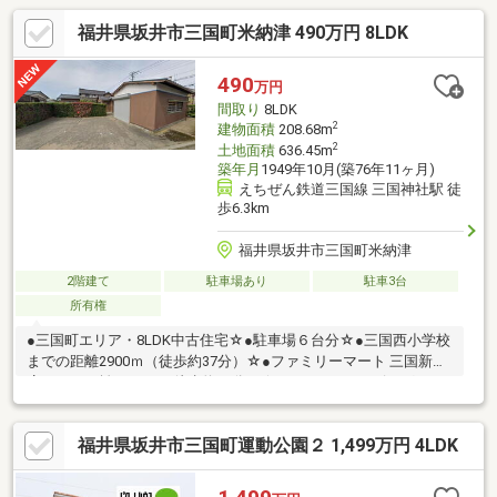
福井県坂井市三国町米納津 490万円 8LDK
490
万円
間取り
8LDK
2
建物面積
208.68m
2
土地面積
636.45m
築年月
1949年10月(築76年11ヶ月)
えちぜん鉄道三国線 三国神社駅 徒
歩6.3km
福井県坂井市三国町米納津
2階建て
駐車場あり
駐車3台
所有権
●三国町エリア・8LDK中古住宅☆●駐車場６台分☆●三国西小学校
までの距離2900ｍ（徒歩約37分）☆●ファミリーマート 三国新保
店までの距離4200ｍ（徒歩約53分）☆●みくにショッピングワー
ルド・イーザまでの距離5800ｍ（徒歩約73分）☆●ドラッグスト
アコスモス 三国店までの距離5800ｍ（徒歩約73分）☆●Ａコープ
福井県坂井市三国町運動公園２ 1,499万円 4LDK
ジェスタ イーザ店までの距離5900ｍ（徒歩約74分）☆●クスリの
アオキ三国東店までの距離6000ｍ（徒歩約75分）☆●ゲンキー 三
国東店までの距離6000ｍ（徒歩約75分）☆●三国中学校までの距