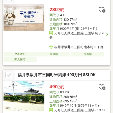
社住まいのＫＯＥＩイオンハウジングの加盟店は全て独立自営で
す。担当：森崎 宗平 TEL：080-6235-6021
280
万円
間取り
4DK
2
建物面積
130.57m
2
土地面積
109.09m
築年月
1900年1月(築126年8ヶ月)
えちぜん鉄道三国線 三国駅 徒歩9
分
福井県坂井市三国町南本町３丁目
2階建て
南道路
所有権
即入居可
福井県坂井市三国町米納津 490万円 8SLDK
490
万円
間取り
8SLDK
2
建物面積
208.68m
2
土地面積
636.45m
築年月
1949年10月(築76年11ヶ月)
えちぜん鉄道三国線 三国駅 バス13