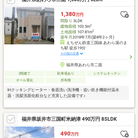
にご説明いたします。お気軽にお問合せください！
1,380
万円
間取り
3LDK
2
建物面積
103.5m
2
土地面積
107.81m
築年月
2018年7月(築8年2ヶ月)
えちぜん鉄道三国線 あわら湯のま
ち駅 徒歩19分
その他の交通
福井県あわら市二面
2階建て
駐車場あり
システムキッチン
オール電化
所有権
IHクッキングヒーター・食器洗い洗浄機・追い炊き機能付温水
器・洗髪洗面化粧台など充実した設備です♪
福井県坂井市三国町米納津 490万円 8SLDK
490
万円