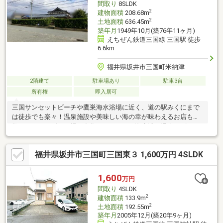
間取り
8SLDK
2
建物面積
208.68m
2
土地面積
636.45m
築年月
1949年10月(築76年11ヶ月)
えちぜん鉄道三国線 三国駅 徒歩
6.6km
福井県坂井市三国町米納津
2階建て
駐車場あり
駐車3台
所有権
即入居可
三国サンセットビーチや鷹巣海水浴場に近く、道の駅みくにまで
は徒歩でも楽々！温泉施設や美味しい海の幸が味わえるお店も多
数あります！ゴルフ場も多数ありますので海水浴に温泉にゴルフ
に家庭菜園にもぴったりの物件です！
福井県坂井市三国町三国東３ 1,600万円 4SLDK
1,600
万円
間取り
4SLDK
2
建物面積
133.9m
2
土地面積
192.55m
築年月
2005年12月(築20年9ヶ月)