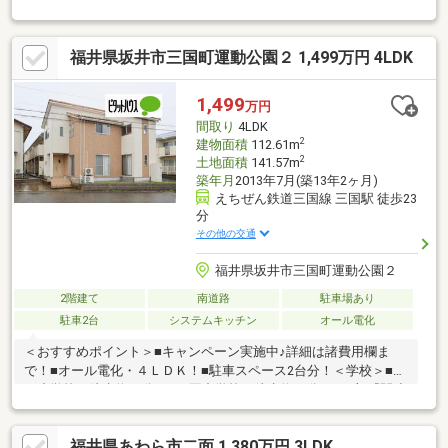
がございましたら、お気軽にお問合せ下さい♪
福井県坂井市三国町運動公園２ 1,499万円 4LDK
1,499
万円
間取り
4LDK
2
建物面積
112.61m
2
土地面積
141.57m
築年月
2013年7月(築13年2ヶ月)
えちぜん鉄道三国線 三国駅 徒歩23
分
その他の交通
福井県坂井市三国町運動公園２
2階建て
南道路
駐車場あり
駐車2台
システムキッチン
オール電化
＜おすすめポイント＞■キャンペーン実施中♪詳細は諸費用欄ま
で！■オール電化・４ＬＤＫ！■駐車スペース2台分！＜学校＞■加
戸小学校（徒歩約34分）■三国中学校（徒歩約25分）■下部『関連
リンク』よりパノラマ画像がご覧頂けます！平日・休日問わずい
つでも内覧を受付しております。自己資金０円からのご購入や税
福井県あわら市二面 1,380万円 3LDK
金も『住宅ローンアドバイザー』の資格を有するスタッフが丁寧