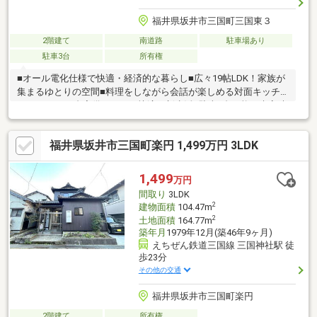
福井県坂井市三国町三国東３
2階建て
南道路
駐車場あり
駐車3台
所有権
■オール電化仕様で快適・経済的な暮らし■広々19帖LDK！家族が
集まるゆとりの空間■料理をしながら会話が楽しめる対面キッチ
ン■エアコン3台完備ですぐに快適な新生活■駐車3台可能！来客時
も安心の駐車スペース■4LDKのゆとりある間取りでファミリーに
おすすめ■地中熱を利用した24時間換気システム採用■収納充実で
福井県坂井市三国町楽円 1,499万円 3LDK
荷物もすっきり片付く住まい■水回りがまとまった使いやすい家
事動線■イーザまで徒歩圏内！スーパー含め生活環境良好！■2005
年築の設備充実中古住宅
1,499
万円
間取り
3LDK
2
建物面積
104.47m
2
土地面積
164.77m
築年月
1979年12月(築46年9ヶ月)
えちぜん鉄道三国線 三国神社駅 徒
歩23分
その他の交通
福井県坂井市三国町楽円
2階建て
所有権