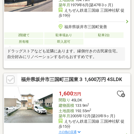
築年月
1979年6月(築47年3ヶ月)
えちぜん鉄道三国線 三国神社駅 徒
歩19分
福井県坂井市三国町覚善
2階建て
駐車場あり
駐車2台
所有権
即入居可
ドラッグストアなども近隣にあります。縁側付きの古民家住宅。
自分好みにリノベーションするのもおすすめです。
福井県坂井市三国町三国東３ 1,600万円 4SLDK
1,600
万円
間取り
4SLDK
2
建物面積
133.9m
2
土地面積
192.55m
築年月
2005年12月(築20年9ヶ月)
えちぜん鉄道三国線 三国神社駅 徒
歩15分
その他の交通