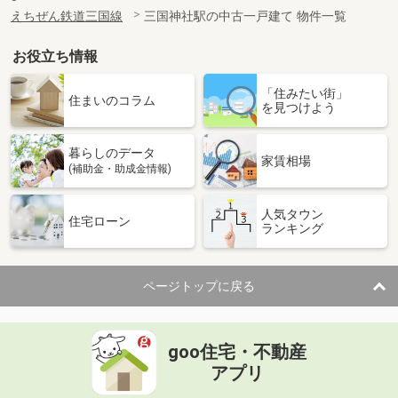
えちぜん鉄道三国線
三国神社駅の中古一戸建て 物件一覧
お役立ち情報
「住みたい街」
住まいのコラム
を見つけよう
暮らしのデータ
家賃相場
(補助金・助成金情報)
人気タウン
住宅ローン
ランキング
ページトップに戻る
goo住宅・不動産
アプリ