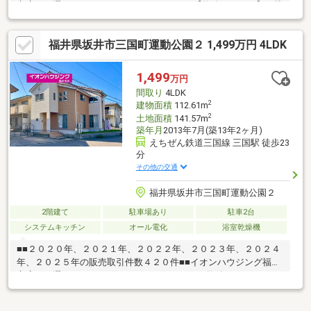
市店をお選び頂き、ありがとうございます♪【物件ポイント】・駐
車３台以上可♪・全居室６畳以上収納付き♪・中庭と縁側でゆった
りした生活が送れます♪【周辺環境】・三国北小学校 徒歩９分・
福井県坂井市三国町運動公園２ 1,499万円 4LDK
三国中学校 徒歩６分・スーパー 徒歩１０分・コンビニ 徒歩
６分運営会社：株式会社住まいのＫＯＥＩイオンハウジングの加
盟店は全て独立自営です。担当：森崎 宗平 TEL：080-6235-
1,499
万円
6021
間取り
4LDK
2
建物面積
112.61m
2
土地面積
141.57m
築年月
2013年7月(築13年2ヶ月)
えちぜん鉄道三国線 三国駅 徒歩23
分
その他の交通
福井県坂井市三国町運動公園２
2階建て
駐車場あり
駐車2台
システムキッチン
オール電化
浴室乾燥機
■■２０２０年、２０２１年、２０２２年、２０２３年、２０２４
年、２０２５年の販売取引件数４２０件■■イオンハウジング福井
市店をお選び頂き、ありがとうございます。～物件のおすすめポ
イント～・前面道路６ｍ♪・オール電化♪・築１３年の美鄭♪【周
辺環境】・スーパー 車約５分・加戸小学校 徒歩約３５分・三