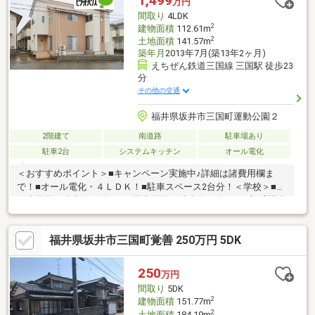
1,499
万円
離6600ｍ（徒歩約83分）☆
間取り
4LDK
2
建物面積
112.61m
2
土地面積
141.57m
築年月
2013年7月(築13年2ヶ月)
えちぜん鉄道三国線 三国駅 徒歩23
分
その他の交通
福井県坂井市三国町運動公園２
2階建て
南道路
駐車場あり
駐車2台
システムキッチン
オール電化
＜おすすめポイント＞■キャンペーン実施中♪詳細は諸費用欄ま
で！■オール電化・４ＬＤＫ！■駐車スペース2台分！＜学校＞■加
戸小学校（徒歩約34分）■三国中学校（徒歩約25分）■下部『関連
リンク』よりパノラマ画像がご覧頂けます！平日・休日問わずい
つでも内覧を受付しております。自己資金０円からのご購入や税
福井県坂井市三国町覚善 250万円 5DK
金も『住宅ローンアドバイザー』の資格を有するスタッフが丁寧
にご説明いたします。お気軽にお問合せください！
250
万円
間取り
5DK
2
建物面積
151.77m
2
土地面積
184.19m