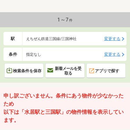
国中学校 徒歩約２３分・コンビニ 車約３分運営会社：株式会
社住まいのＫＯＥＩイオンハウジングの加盟店は全て独立自営で
す。担当：森崎 宗平 TEL：080-6235-6021
1～7
件
駅
変更する
えちぜん鉄道三国線/三国神社
条件
変更する
指定なし
新着メールを受
検索条件を保存
アプリで探す
取る
申し訳ございません。条件にあう物件が少なかった
ため
以下は「水居駅と三国駅」の物件情報を表示してい
ます。