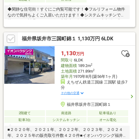
◆閑静な住宅街！すぐにご内覧可能です！◆フルリフォーム物件
なので気持ちよくご入居いただけます！◆システムキッチンで気
持ちよくお料理ができます。◆駐車２台可能です。◆収納も豊
富！◆ショッピングセンター近く、利便性〇です。◆是非一度ご
内覧くださいませ！
福井県坂井市三国町錦１ 1,130万円 6LDK
1,130
万円
間取り
6LDK
2
建物面積
189.2m
2
土地面積
271.89m
築年月
1970年8月(築56年1ヶ月)
えちぜん鉄道三国線 三国駅 徒歩7
分
その他の交通
福井県坂井市三国町錦１
2階建て
南道路
駐車場あり
駐車3台
システムキッチン
オール電化
■２０２０年、２０２１年、２０２２年、２０２３年、２０２４
年、２０２５年の販売取引件数４２０件■イオンハウジング福井