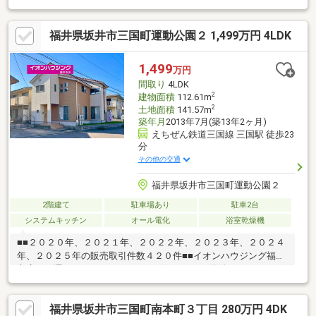
車３台以上可♪・全居室６畳以上収納付き♪・中庭と縁側でゆった
りした生活が送れます♪【周辺環境】・三国北小学校 徒歩９分・
福井県坂井市三国町運動公園２ 1,499万円 4LDK
三国中学校 徒歩６分・スーパー 徒歩１０分・コンビニ 徒歩
６分運営会社：株式会社住まいのＫＯＥＩイオンハウジングの加
盟店は全て独立自営です。担当：森崎 宗平 TEL：080-6235-
1,499
万円
6021
間取り
4LDK
2
建物面積
112.61m
2
土地面積
141.57m
築年月
2013年7月(築13年2ヶ月)
えちぜん鉄道三国線 三国駅 徒歩23
分
その他の交通
福井県坂井市三国町運動公園２
2階建て
駐車場あり
駐車2台
システムキッチン
オール電化
浴室乾燥機
■■２０２０年、２０２１年、２０２２年、２０２３年、２０２４
年、２０２５年の販売取引件数４２０件■■イオンハウジング福井
市店をお選び頂き、ありがとうございます。～物件のおすすめポ
イント～・前面道路６ｍ♪・オール電化♪・築１３年の美鄭♪【周
辺環境】・スーパー 車約５分・加戸小学校 徒歩約３５分・三
福井県坂井市三国町南本町３丁目 280万円 4DK
国中学校 徒歩約２３分・コンビニ 車約３分運営会社：株式会