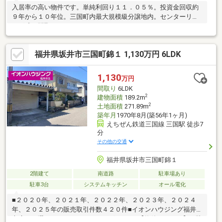
入居率の高い物件です。単純利回り１１．０５％。投資金回収約
９年から１０年位。三国町内最大規模級分譲地内。センターリビ
ング式の間取り。
福井県坂井市三国町錦１ 1,130万円 6LDK
1,130
万円
間取り
6LDK
2
建物面積
189.2m
2
土地面積
271.89m
築年月
1970年8月(築56年1ヶ月)
えちぜん鉄道三国線 三国駅 徒歩7
分
その他の交通
福井県坂井市三国町錦１
2階建て
南道路
駐車場あり
駐車3台
システムキッチン
オール電化
■２０２０年、２０２１年、２０２２年、２０２３年、２０２４
年、２０２５年の販売取引件数４２０件■イオンハウジング福井
市店をお選び頂き、ありがとうございます♪【物件ポイント】・駐