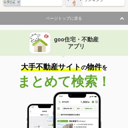
ページトップに戻る
goo住宅・不動産
アプリ
大手不動産サイト
物件
の
を
まとめて検索！