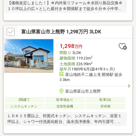
【価格改定しました！】☆内外装リフォーム☆水回り新品交換☆
１０坪以上の広々とした庭付き☆開発駅まで徒歩６分☆小中学校
すぐそば☆１台分駐車可能な車庫付と青空駐車2台分
富山県富山市上熊野 1,298万円 3LDK
1,298
万円
間取り
3LDK
2
建物面積
119.23m
2
土地面積
226.99m
築年月
1985年6月(築41年3ヶ月)
富山地鉄不二越上滝 開発駅 徒歩
3.3km
富山県富山市上熊野
2階建て
駐車場あり
駐車2台
システムキッチン
浴室乾燥機
所有権
ＬＤＫ１５畳以上、対面式キッチン、システムキッチン、浴室１
坪以上、シャワー付洗面化粧台、温水洗浄便座、年内引渡可、駐
車２台可、土地50坪以上、山が見える、内外装リフォーム、浴室
乾燥機、陽当り良好、全居室収納、閑静な住宅地、和室、田園風