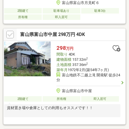
富山県富山市月見町６
2階建て
駐車場あり
駐車3台
所有権
即入居可
富山県富山市中屋 298万円 4DK
298
万円
間取り
4DK
2
建物面積
157.32m
2
土地面積
357.36m
築年月
1972年2月(築54年7ヶ月)
富山地鉄不二越上滝 開発駅 徒歩24
分
富山県富山市中屋
2階建て
所有権
即入居可
資材置き場や倉庫としての利用もオススメです！！