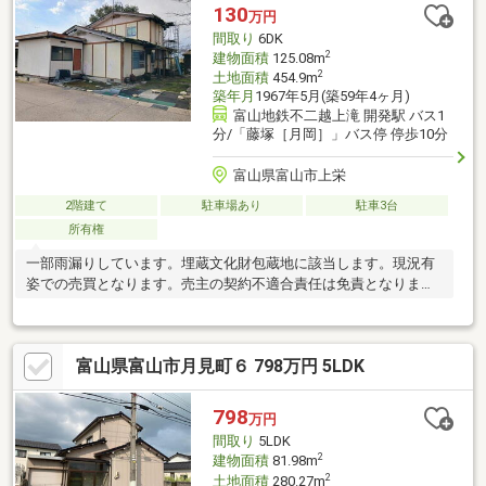
130
万円
間取り
6DK
2
建物面積
125.08m
2
土地面積
454.9m
築年月
1967年5月(築59年4ヶ月)
富山地鉄不二越上滝 開発駅 バス1
分/「藤塚［月岡］」バス停 停歩10分
富山県富山市上栄
2階建て
駐車場あり
駐車3台
所有権
一部雨漏りしています。埋蔵文化財包蔵地に該当します。現況有
姿での売買となります。売主の契約不適合責任は免責となりま
す。
富山県富山市月見町６ 798万円 5LDK
798
万円
間取り
5LDK
2
建物面積
81.98m
2
土地面積
280.27m