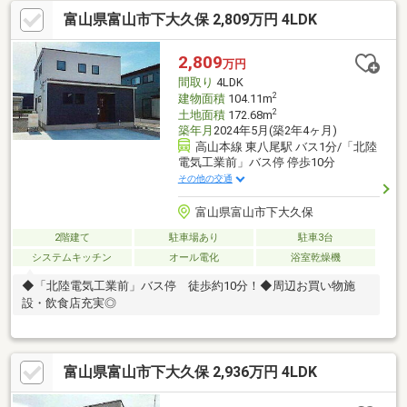
富山県富山市下大久保 2,809万円 4LDK
2,809
万円
間取り
4LDK
2
建物面積
104.11m
2
土地面積
172.68m
築年月
2024年5月(築2年4ヶ月)
高山本線 東八尾駅 バス1分/「北陸
電気工業前」バス停 停歩10分
その他の交通
富山県富山市下大久保
2階建て
駐車場あり
駐車3台
システムキッチン
オール電化
浴室乾燥機
◆「北陸電気工業前」バス停 徒歩約10分！◆周辺お買い物施
設・飲食店充実◎
富山県富山市下大久保 2,936万円 4LDK