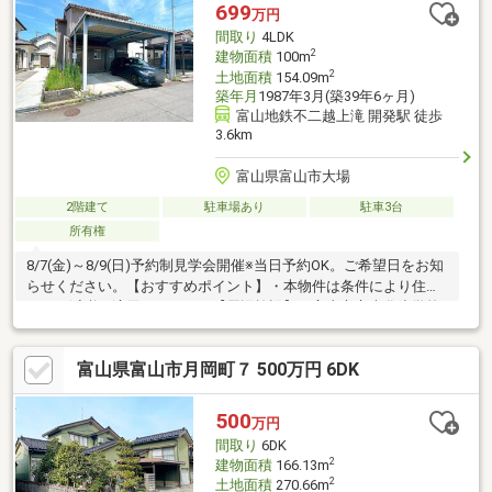
699
万円
間取り
4LDK
2
建物面積
100m
2
土地面積
154.09m
築年月
1987年3月(築39年6ヶ月)
富山地鉄不二越上滝 開発駅 徒歩
3.6km
富山県富山市大場
2階建て
駐車場あり
駐車3台
所有権
8/7(金)～8/9(日)予約制見学会開催※当日予約OK。ご希望日をお知
らせください。【おすすめポイント】・本物件は条件により住宅
ローン減税が適用されます。【周辺施設】・富山市立大谷小学校
まで2500m・富山市立山室中学校まで4200ｍ・ローソン富山中屋
店まで1900ｍ・大阪屋ショップ本郷南店まで4200ｍ
富山県富山市月岡町７ 500万円 6DK
500
万円
間取り
6DK
2
建物面積
166.13m
2
土地面積
270.66m