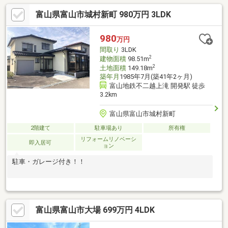
景、庭、２階建、ＴＶモニタ付インターホン、節水型トイレ、緑
富山県富山市城村新町 980万円 3LDK
豊かな住宅地、全居室６畳以上、周辺交通量少なめ
980
万円
間取り
3LDK
2
建物面積
98.51m
2
土地面積
149.18m
築年月
1985年7月(築41年2ヶ月)
富山地鉄不二越上滝 開発駅 徒歩
3.2km
富山県富山市城村新町
2階建て
駐車場あり
所有権
リフォームリノベーシ
即入居可
ョン
駐車・ガレージ付き！！
富山県富山市大場 699万円 4LDK