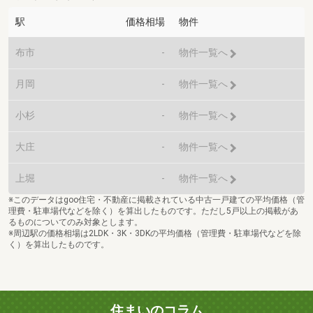
駅
価格相場
物件
布市
-
物件一覧へ
月岡
-
物件一覧へ
小杉
-
物件一覧へ
大庄
-
物件一覧へ
上堀
-
物件一覧へ
※このデータはgoo住宅・不動産に掲載されている中古一戸建ての平均価格（管
理費・駐車場代などを除く）を算出したものです。ただし5戸以上の掲載があ
るものについてのみ対象とします。
※周辺駅の価格相場は2LDK・3K・3DKの平均価格（管理費・駐車場代などを除
く）を算出したものです。
住まいのコラム