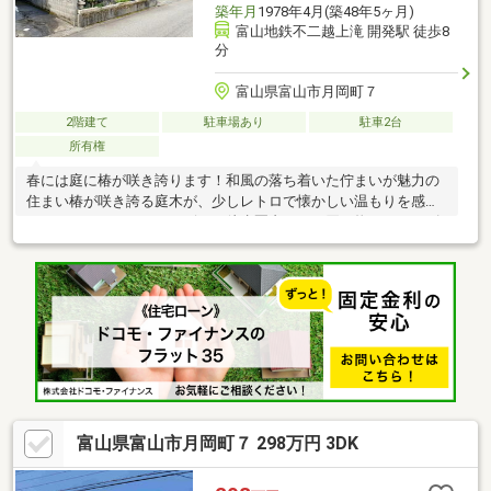
築年月
1978年4月(築48年5ヶ月)
富山地鉄不二越上滝 開発駅 徒歩8
分
富山県富山市月岡町７
2階建て
駐車場あり
駐車2台
所有権
春には庭に椿が咲き誇ります！和風の落ち着いた佇まいが魅力の
住まい椿が咲き誇る庭木が、少しレトロで懐かしい温もりを感じ
させますスーパー・コンビニが徒歩圏内日々の買い物がスムーズ
で、忙しい日でも暮らしにゆとりが生まれます【リフォーム履
歴】平成14年トイレ改修平成18年バリアフリー工事平成19年雨
樋、車庫シャッター取替車庫（シャッター高さ180cm）、プレハ
ブ物置あり
富山県富山市月岡町７ 298万円 3DK