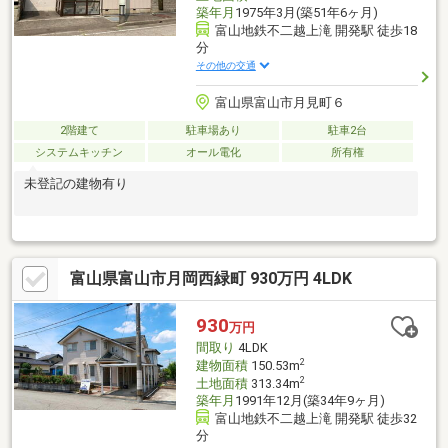
築年月
1975年3月(築51年6ヶ月)
富山地鉄不二越上滝 開発駅 徒歩18
分
その他の交通
富山県富山市月見町６
2階建て
駐車場あり
駐車2台
システムキッチン
オール電化
所有権
未登記の建物有り
富山県富山市月岡西緑町 930万円 4LDK
930
万円
間取り
4LDK
2
建物面積
150.53m
2
土地面積
313.34m
築年月
1991年12月(築34年9ヶ月)
富山地鉄不二越上滝 開発駅 徒歩32
分