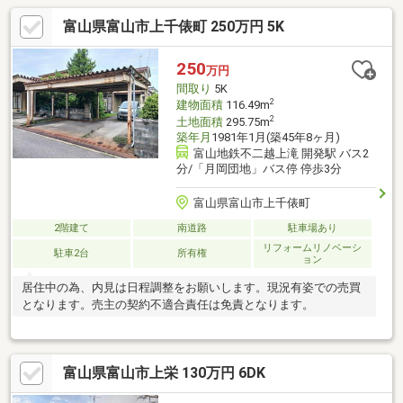
富山県富山市上千俵町 250万円 5K
250
万円
間取り
5K
2
建物面積
116.49m
2
土地面積
295.75m
築年月
1981年1月(築45年8ヶ月)
富山地鉄不二越上滝 開発駅 バス2
分/「月岡団地」バス停 停歩3分
富山県富山市上千俵町
2階建て
南道路
駐車場あり
リフォームリノベーシ
駐車2台
所有権
ョン
居住中の為、内見は日程調整をお願いします。現況有姿での売買
となります。売主の契約不適合責任は免責となります。
富山県富山市上栄 130万円 6DK