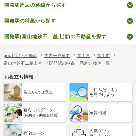
開発駅周辺の路線から探す
開発駅の特集から探す
開発駅(富山地鉄不二越上滝)の不動産を探す
goo住宅・不動産
中古一戸建て
富山県
富山市
富山地鉄不二越上滝
開発駅の中古一戸建て 物件一覧
お役立ち情報
「住みたい街」
住まいのコラム
を見つけよう
暮らしのデータ
家賃相場
(補助金・助成金情報)
人気タウン
住宅ローン
ランキング