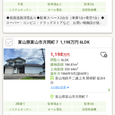
平屋
駐車場あり
駐車2台
システムキッチン
オール電化
浴室乾燥機
◆前面道路消雪あり◆駐車スペース2台分（車庫1台+青空1台）◆
スーパー・コンビニ・ドラッグストアなど、お買い物施設が徒歩
圏内♪■ロケーション富山市立大久保小学校..約1200ｍ富山市立大
沢野中学校..約3000malbis(アルビス) 大久保店..約500mローソン
大沢野下大久保店..約500mクスリのアオキ下大久保店..約600ｍ
富山県富山市月岡町７ 1,198万円 6LDK
1,198
万円
間取り
6LDK
2
建物面積
186.81m
2
土地面積
303.44m
築年月
1966年9月(築60年)
富山地鉄不二越上滝 開発駅 徒歩6
分
その他の交通
富山県富山市月岡町７
2階建て
駐車場あり
駐車3台
システムキッチン
オール電化
浴室乾燥機