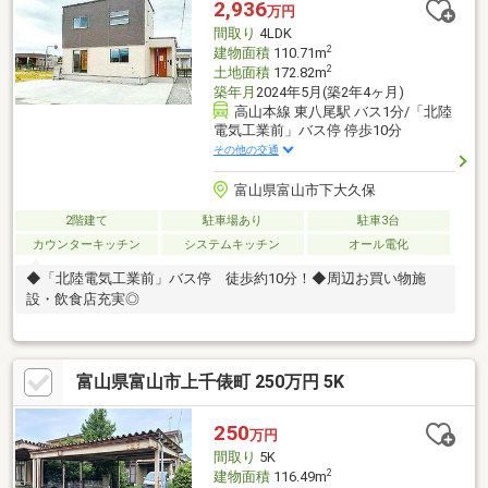
2,936
万円
間取り
4LDK
2
建物面積
110.71m
2
土地面積
172.82m
築年月
2024年5月(築2年4ヶ月)
高山本線 東八尾駅 バス1分/「北陸
電気工業前」バス停 停歩10分
その他の交通
富山県富山市下大久保
2階建て
駐車場あり
駐車3台
カウンターキッチン
システムキッチン
オール電化
◆「北陸電気工業前」バス停 徒歩約10分！◆周辺お買い物施
設・飲食店充実◎
富山県富山市上千俵町 250万円 5K
250
万円
間取り
5K
2
建物面積
116.49m