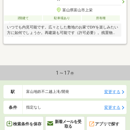
富山県富山市上栄
2階建て
駐車場あり
所有権
いつでも内見可能です。広々とした敷地のお家でDIYを楽しみたい
方に如何でしょうか。再建築も可能です（許可必要）。残置物は
売主で撤去します。
1～17
件
駅
変更する
富山地鉄不二越上滝/開発
条件
変更する
指定なし
新着メールを受
検索条件を保存
アプリで探す
取る