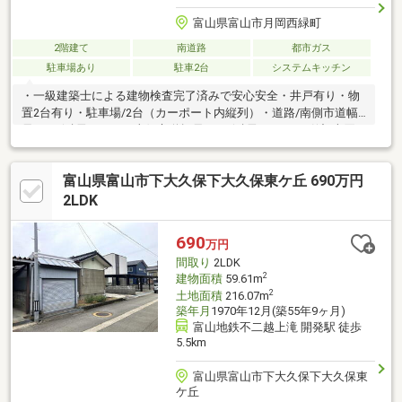
富山県富山市月岡西緑町
2階建て
南道路
都市ガス
駐車場あり
駐車2台
システムキッチン
・一級建築士による建物検査完了済みで安心安全・井戸有り・物
置2台有り・駐車場/2台（カーポート内縦列）・道路/南側市道幅
員6.9ｍ(融雪なし）、東側市道幅員6.9ｍ(融雪なし）・引渡/売買
契約締結後、約2か月・取引条件有効期限/2026年8月末日
富山県富山市下大久保下大久保東ケ丘 690万円
2LDK
690
万円
間取り
2LDK
2
建物面積
59.61m
2
土地面積
216.07m
築年月
1970年12月(築55年9ヶ月)
富山地鉄不二越上滝 開発駅 徒歩
5.5km
富山県富山市下大久保下大久保東
ケ丘