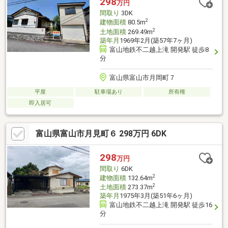
298
万円
間取り
3DK
2
建物面積
80.5m
2
土地面積
269.49m
築年月
1969年2月(築57年7ヶ月)
富山地鉄不二越上滝 開発駅 徒歩8
分
富山県富山市月岡町７
平屋
駐車場あり
所有権
即入居可
富山県富山市月見町６ 298万円 6DK
298
万円
間取り
6DK
2
建物面積
132.64m
2
土地面積
273.37m
築年月
1975年3月(築51年6ヶ月)
富山地鉄不二越上滝 開発駅 徒歩16
分