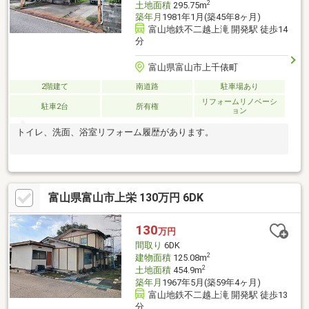
2
土地面積
295.75m
築年月
1981年1月(築45年8ヶ月)
富山地鉄不二越上滝 開発駅 徒歩14
分
富山県富山市上千俵町
2階建て
南道路
駐車場あり
リフォームリノベーシ
駐車2台
所有権
ョン
トイレ、洗面、浴室リフォーム履歴があります。
富山県富山市上栄 130万円 6DK
130
万円
間取り
6DK
2
建物面積
125.08m
2
土地面積
454.9m
築年月
1967年5月(築59年4ヶ月)
富山地鉄不二越上滝 開発駅 徒歩13
分