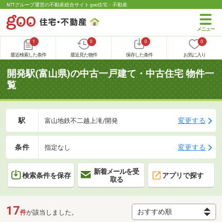
NTTグループ運営の不動産総合サイト goo住宅・不動産
1
0
0
0
最近検索した条件
最近見た物件
保存した条件
お気に入り
開発駅(富山県)の中古一戸建て・中古住宅 物件一
覧
駅
変更する
富山地鉄不二越上滝/開発
条件
変更する
指定なし
新着メールを受
検索条件を保存
アプリで探す
取る
17
件
が該当しました。