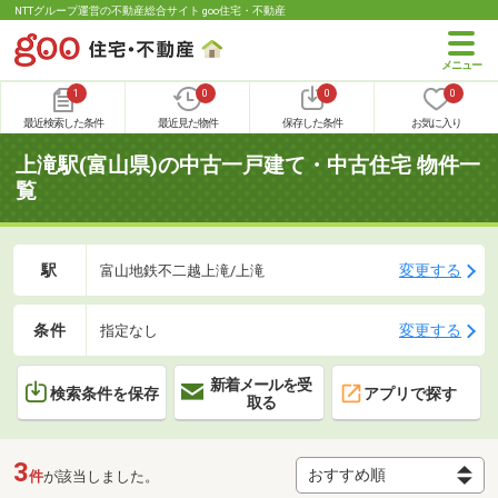
NTTグループ運営の不動産総合サイト goo住宅・不動産
1
0
0
0
最近検索した条件
最近見た物件
保存した条件
お気に入り
上滝駅(富山県)の中古一戸建て・中古住宅 物件一
覧
駅
変更する
富山地鉄不二越上滝/上滝
条件
変更する
指定なし
新着メールを受
検索条件を保存
アプリで探す
取る
3
件
が該当しました。