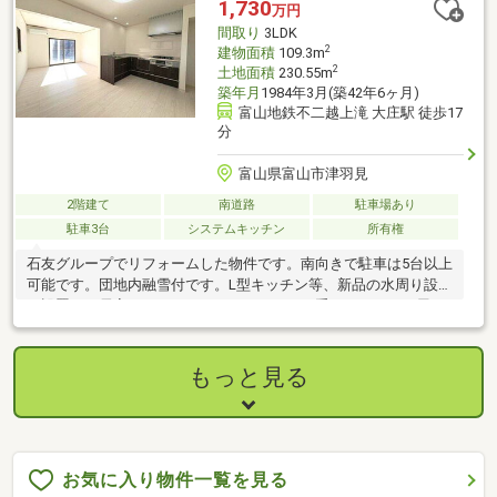
1,730
万円
が適用されます。・雨漏り、構造上主要な部分の欠陥や腐食、給
間取り
3LDK
排水管の故障や漏水について
2
建物面積
109.3m
2
土地面積
230.55m
築年月
1984年3月(築42年6ヶ月)
富山地鉄不二越上滝 大庄駅 徒歩17
分
富山県富山市津羽見
2階建て
南道路
駐車場あり
駐車3台
システムキッチン
所有権
石友グループでリフォームした物件です。南向きで駐車は5台以上
可能です。団地内融雪付です。L型キッチン等、新品の水周り設備
を設置し、居室はすべてインナーサッシか二重サッシです。屋
根・外壁もリフォーム済。
もっと見る
お気に入り物件一覧を見る