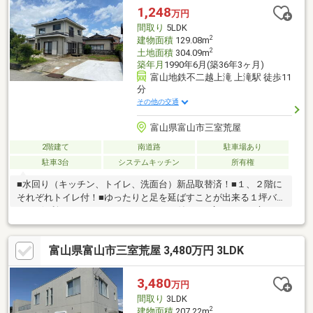
1,248
万円
間取り
5LDK
2
建物面積
129.08m
2
土地面積
304.09m
築年月
1990年6月(築36年3ヶ月)
富山地鉄不二越上滝 上滝駅 徒歩11
分
その他の交通
富山県富山市三室荒屋
2階建て
南道路
駐車場あり
駐車3台
システムキッチン
所有権
■水回り（キッチン、トイレ、洗面台）新品取替済！■１、２階に
それぞれトイレ付！■ゆったりと足を延ばすことが出来る１坪バ
ス！■便利なウォークインクローゼット付き！■広々とした庭は日
当たり良好で家庭菜園にも！■シロアリ防蟻工事施工後５年間の
保証付き！■サンルーム付き！■水廻り設備新品交換済み！■5ＬＤ
富山県富山市三室荒屋 3,480万円 3LDK
Ｋ、駐車スペース３台分！■屋根はガルバリウム鋼板のカバー工
事済でお手入れいらず！詳細はお問い合わせください！！
3,480
万円
間取り
3LDK
2
建物面積
207.22m