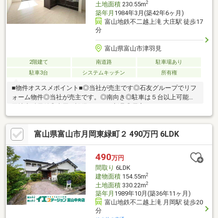
2
土地面積
230.55m
築年月
1984年3月(築42年6ヶ月)
富山地鉄不二越上滝 大庄駅 徒歩17
分
富山県富山市津羽見
2階建て
南道路
駐車場あり
駐車3台
システムキッチン
所有権
■物件オススメポイント■◎当社が売主です◎石友グループでリフ
ォーム物件◎当社が売主です。◎南向き◎駐車は５台以上可能◎
団地内融雪付◎水周り設備はすべて新品◎居室はすべてインナー
サッシか二重サッシ◎屋根・外壁もリフォーム済◎シロアリ防除
工事済お気軽にお問い合わせください
富山県富山市月岡東緑町２ 490万円 6LDK
490
万円
間取り
6LDK
2
建物面積
154.55m
2
土地面積
330.22m
築年月
1989年10月(築36年11ヶ月)
富山地鉄不二越上滝 月岡駅 徒歩20
分