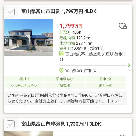
富山県富山市田畠 1,799万円 4LDK
1,799
万円
間取り
4LDK
2
建物面積
173.2m
2
土地面積
297.41m
築年月
1995年9月(築31年)
富山地鉄不二越上滝 大庄駅 徒歩9
分
富山県富山市田畠
2階建て
駐車場あり
駐車3台
システムキッチン
所有権
即入居可
8/7(金)～8/9(日)予約制見学会開催※当日予約OK。ご希望日をお知
らせください。自社売主物件につき随時内覧可能です。【リフォ
ーム内容】●シロアリ防除工事、クリーニング、鍵交換、雨漏り
点検、設備点検●屋根塗装、外壁塗装●システムキッチン交換、ユ
ニットバス交換、トイレ交換、洗面化粧台交換●間取変更、玄関
富山県富山市津羽見 1,730万円 3LDK
ドア交換、室内ドア交換、床材上張り、シューズボックス交換、
クロス張替え●インターホン設置、火災警報器設置、LED照明器具
交換【おすすめポイント】・本物件は条件により住宅ローン減税