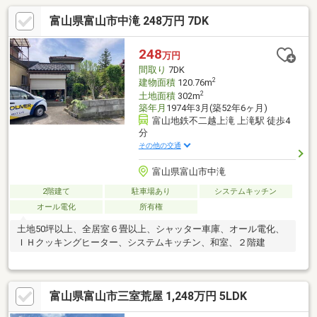
富山県富山市中滝 248万円 7DK
248
万円
間取り
7DK
2
建物面積
120.76m
2
土地面積
302m
築年月
1974年3月(築52年6ヶ月)
富山地鉄不二越上滝 上滝駅 徒歩4
分
その他の交通
富山県富山市中滝
2階建て
駐車場あり
システムキッチン
オール電化
所有権
土地50坪以上、全居室６畳以上、シャッター車庫、オール電化、
ＩＨクッキングヒーター、システムキッチン、和室、２階建
富山県富山市三室荒屋 1,248万円 5LDK