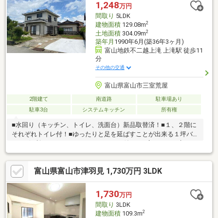
1,248
万円
間取り
5LDK
2
建物面積
129.08m
2
土地面積
304.09m
築年月
1990年6月(築36年3ヶ月)
富山地鉄不二越上滝 上滝駅 徒歩11
分
その他の交通
富山県富山市三室荒屋
2階建て
南道路
駐車場あり
駐車3台
システムキッチン
所有権
■水回り（キッチン、トイレ、洗面台）新品取替済！■１、２階に
それぞれトイレ付！■ゆったりと足を延ばすことが出来る１坪バ
ス！■便利なウォークインクローゼット付き！■広々とした庭は日
当たり良好で家庭菜園にも！■シロアリ防蟻工事施工後５年間の
保証付き！■サンルーム付き！■水廻り設備新品交換済み！■5ＬＤ
富山県富山市津羽見 1,730万円 3LDK
Ｋ、駐車スペース３台分！■屋根はガルバリウム鋼板のカバー工
事済でお手入れいらず！詳細はお問い合わせください！！
1,730
万円
間取り
3LDK
2
建物面積
109.3m