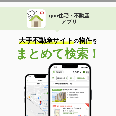
goo住宅・不動産
アプリ
大手不動産サイト
物件
の
を
まとめて検索！