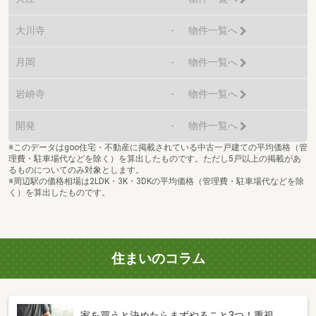
大川寺
-
物件一覧へ
月岡
-
物件一覧へ
岩峅寺
-
物件一覧へ
開発
-
物件一覧へ
※このデータはgoo住宅・不動産に掲載されている中古一戸建ての平均価格（管
理費・駐車場代などを除く）を算出したものです。ただし5戸以上の掲載があ
るものについてのみ対象とします。
※周辺駅の価格相場は2LDK・3K・3DKの平均価格（管理費・駐車場代などを除
く）を算出したものです。
住まいのコラム
家を買うと決めたらまずやること3つ！重視