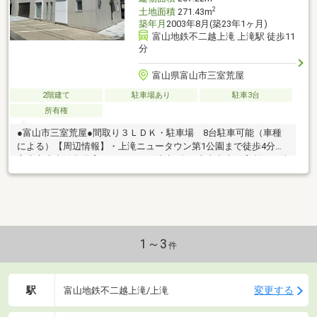
2
土地面積
271.43m
築年月
2003年8月(築23年1ヶ月)
富山地鉄不二越上滝 上滝駅 徒歩11
分
富山県富山市三室荒屋
2階建て
駐車場あり
駐車3台
所有権
●富山市三室荒屋●間取り３ＬＤＫ・駐車場 8台駐車可能（車種
による）【周辺情報】・上滝ニュータウン第1公園まで徒歩4分・
富山市大山総合体育センターまで徒歩9分・大山中央保育所まで徒
歩10分・コメリハード＆グリーン大山店まで徒歩11分・富山信用
金庫大山支店まで徒歩12分・ウエルシア富山上滝店まで徒歩14
分・おおやま病院まで徒歩19分
1～3
件
駅
変更する
富山地鉄不二越上滝/上滝