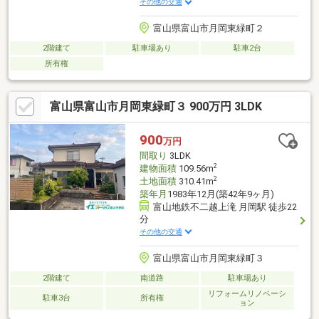
その他の交通
富山県富山市月岡東緑町２
2階建て
駐車場あり
駐車2台
所有権
富山県富山市月岡東緑町３ 900万円 3LDK
900
万円
間取り
3LDK
2
建物面積
109.56m
2
土地面積
310.41m
築年月
1983年12月(築42年9ヶ月)
富山地鉄不二越上滝 月岡駅 徒歩22
分
その他の交通
富山県富山市月岡東緑町３
2階建て
南道路
駐車場あり
リフォームリノベーシ
駐車3台
所有権
ョン