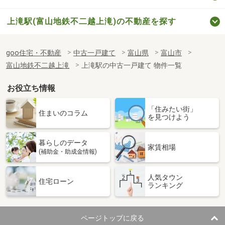
上滝駅(富山地鉄不二越上滝)の不動産を探す
goo住宅・不動産
中古一戸建て
富山県
富山市
富山地鉄不二越上滝
上滝駅の中古一戸建て 物件一覧
お役立ち情報
「住みたい街」
住まいのコラム
を見つけよう
暮らしのデータ
家賃相場
(補助金・助成金情報)
人気タウン
住宅ローン
ランキング
ページトップに戻る