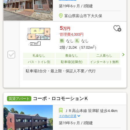
築19年6ヶ月 / 2階建
富山県富山市下大久保
5
万円
管理費4,000円
なし
なし
2
2階 / 2LDK（57.02m
）
礼金なし
敷金なし
二人暮らし
バス・トイレ別
駐車場(近隣含)
インターネット無料
駐車場2台分・最上階・保証人不要／代行
コーポ・ロコモーションＫ
賃貸アパート
ＪＲ高山本線 笹津駅 徒歩4.4km
その他の交通
築19年5ヶ月 / 2階建