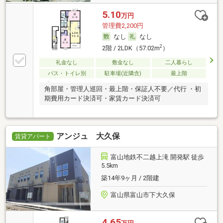
5.10
万円
管理費2,200円
なし
なし
2
2階 / 2LDK（57.02m
）
礼金なし
敷金なし
二人暮らし
バス・トイレ別
駐車場(近隣含)
最上階
角部屋・管理人巡回・最上階・保証人不要／代行 ・初
期費用カード決済可・家賃カード決済可
アンジュ 大久保
賃貸アパート
富山地鉄不二越上滝 開発駅 徒歩
5.5km
築14年9ヶ月 / 2階建
富山県富山市下大久保
4.65