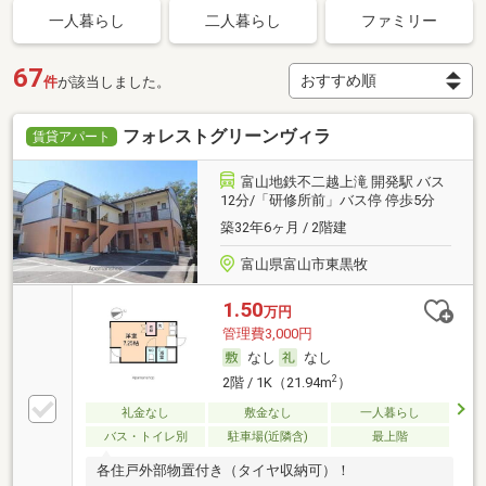
一人暮らし
二人暮らし
ファミリー
67
件
が該当しました。
フォレストグリーンヴィラ
賃貸アパート
富山地鉄不二越上滝 開発駅 バス
12分/「研修所前」バス停 停歩5分
築32年6ヶ月 / 2階建
富山県富山市東黒牧
1.50
万円
管理費3,000円
なし
なし
2
2階 / 1K（21.94m
）
礼金なし
敷金なし
一人暮らし
バス・トイレ別
駐車場(近隣含)
最上階
各住戸外部物置付き（タイヤ収納可）！