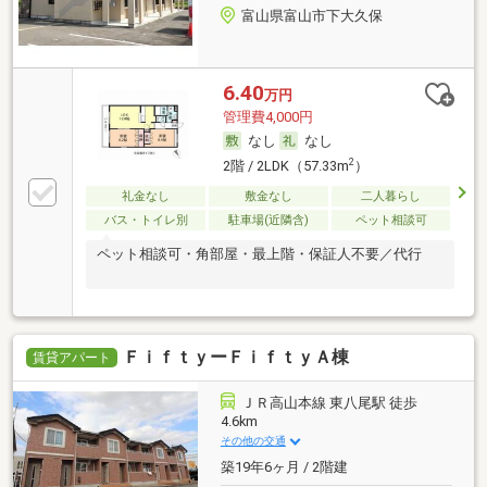
富山県富山市下大久保
6.40
万円
管理費4,000円
なし
なし
2
2階 / 2LDK（57.33m
）
礼金なし
敷金なし
二人暮らし
バス・トイレ別
駐車場(近隣含)
ペット相談可
ペット相談可・角部屋・最上階・保証人不要／代行
ＦｉｆｔｙーＦｉｆｔｙＡ棟
賃貸アパート
ＪＲ高山本線 東八尾駅 徒歩
4.6km
その他の交通
築19年6ヶ月 / 2階建