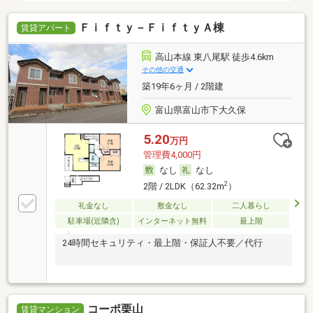
Ｆｉｆｔｙ－ＦｉｆｔｙＡ棟
賃貸アパート
高山本線 東八尾駅 徒歩4.6km
その他の交通
築19年6ヶ月 / 2階建
富山県富山市下大久保
5.20
万円
管理費4,000円
なし
なし
2
2階 / 2LDK（62.32m
）
礼金なし
敷金なし
二人暮らし
駐車場(近隣含)
インターネット無料
最上階
24時間セキュリティ・最上階・保証人不要／代行
コーポ栗山
賃貸マンション