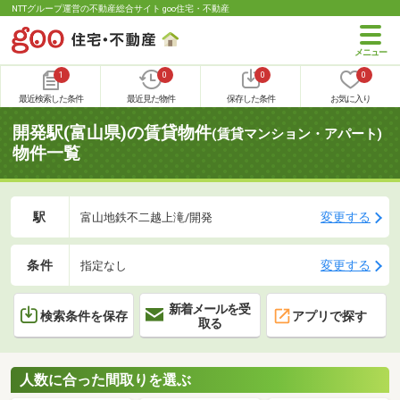
NTTグループ運営の不動産総合サイト goo住宅・不動産
1
0
0
0
最近検索した条件
最近見た物件
保存した条件
お気に入り
開発駅(富山県)の賃貸物件
(賃貸マンション・アパート)
物件一覧
駅
変更する
富山地鉄不二越上滝/開発
条件
変更する
指定なし
新着メールを受
検索条件を保存
アプリで探す
取る
人数に合った間取りを選ぶ