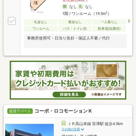
なし
なし
2
1階 / ワンルーム（19.5m
）
礼金なし
敷金なし
一人暮らし
ワンルーム
バス・トイレ別
駐車場(近隣含)
事務所使用可・日当り良好・保証人不要／代行
コーポ・ロコモーションＫ
賃貸アパート
ＪＲ高山本線 笹津駅 徒歩4.3km
その他の交通