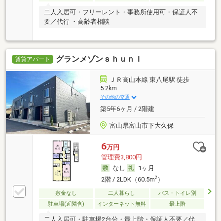
二人入居可・フリーレント・事務所使用可・保証人不
要／代行 ・高齢者相談
グランメゾンｓｈｕｎＩ
賃貸アパート
ＪＲ高山本線 東八尾駅 徒歩
5.2km
その他の交通
築5年6ヶ月 / 2階建
富山県富山市下大久保
6
万円
管理費3,800円
なし
1ヶ月
2
2階 / 2LDK（60.5m
）
敷金なし
二人暮らし
バス・トイレ別
駐車場(近隣含)
インターネット無料
最上階
二人入居可・駐車場2台分・最上階・保証人不要／代