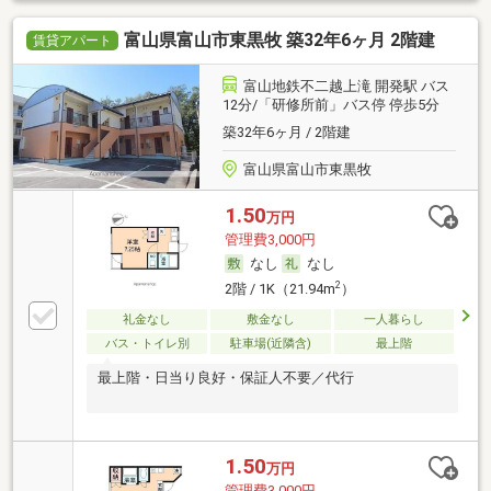
富山県富山市東黒牧 築32年6ヶ月 2階建
賃貸アパート
富山地鉄不二越上滝 開発駅 バス
12分/「研修所前」バス停 停歩5分
築32年6ヶ月 / 2階建
富山県富山市東黒牧
1.50
万円
管理費3,000円
なし
なし
2
2階 / 1K（21.94m
）
礼金なし
敷金なし
一人暮らし
バス・トイレ別
駐車場(近隣含)
最上階
最上階・日当り良好・保証人不要／代行
1.50
万円
管理費3,000円