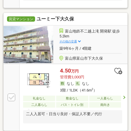
ユーミー下大久保
賃貸マンション
富山地鉄不二越上滝 開発駅 徒歩
5.2km
その他の交通
築9年6ヶ月 / 4階建
富山県富山市下大久保
4.50
万円
管理費3,000円
なし
なし
2
3階 / 1LDK（41.6m
）
礼金なし
敷金なし
一人暮らし
二人暮らし
バス・トイレ別
南向き
二人入居可・日当り良好・保証人不要／代行