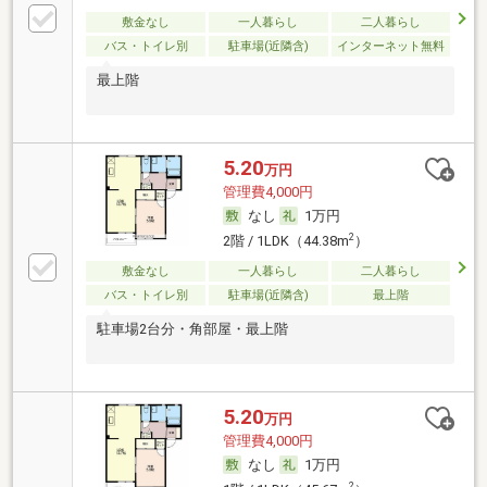
敷金なし
一人暮らし
二人暮らし
バス・トイレ別
駐車場(近隣含)
インターネット無料
最上階
5.20
万円
管理費4,000円
なし
1万円
2
2階 / 1LDK（44.38m
）
敷金なし
一人暮らし
二人暮らし
バス・トイレ別
駐車場(近隣含)
最上階
駐車場2台分・角部屋・最上階
5.20
万円
管理費4,000円
なし
1万円
2