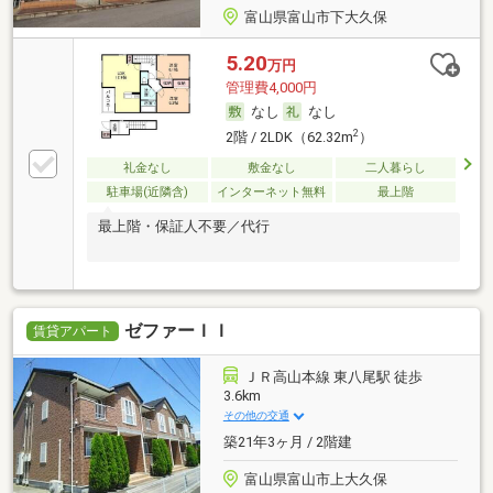
富山県富山市下大久保
5.20
万円
管理費4,000円
なし
なし
2
2階 / 2LDK（62.32m
）
礼金なし
敷金なし
二人暮らし
駐車場(近隣含)
インターネット無料
最上階
最上階・保証人不要／代行
ゼファーＩＩ
賃貸アパート
ＪＲ高山本線 東八尾駅 徒歩
3.6km
その他の交通
築21年3ヶ月 / 2階建
富山県富山市上大久保