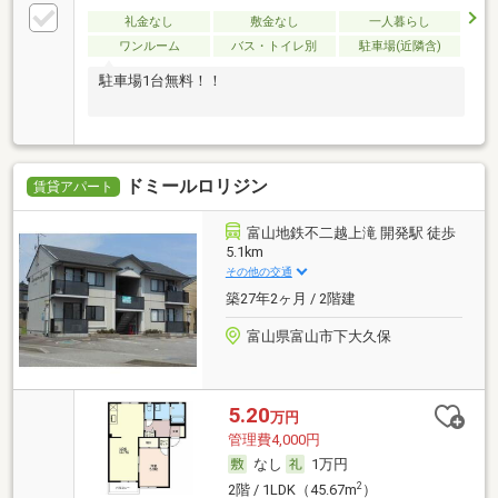
礼金なし
敷金なし
一人暮らし
ワンルーム
バス・トイレ別
駐車場(近隣含)
駐車場1台無料！！
ドミールロリジン
賃貸アパート
富山地鉄不二越上滝 開発駅 徒歩
5.1km
その他の交通
築27年2ヶ月 / 2階建
富山県富山市下大久保
5.20
万円
管理費4,000円
なし
1万円
2
2階 / 1LDK（45.67m
）