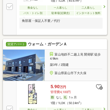
1階 / 1LDK（45.67m
）
敷金なし
一人暮らし
二人暮らし
バス・トイレ別
駐車場(近隣含)
インターネット無料
角部屋・保証人不要／代行
ウォーム・ガーデンＡ
賃貸アパート
富山地鉄不二越上滝 開発駅 徒歩
4.9km
築3年 / 2階建
富山県富山市下大久保
5.90
万円
管理費4,100円
なし
1ヶ月
2
1階 / 1LDK（50.24m
）
敷金なし
一人暮らし
二人暮らし