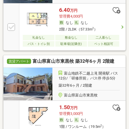
6.40
万円
管理費4,000円
なし
なし
2
2階 / 2LDK（57.33m
）
礼金なし
敷金なし
二人暮らし
バス・トイレ別
駐車場(近隣含)
ペット相談可
富山県富山市東黒牧 築32年6ヶ月 2階建
賃貸アパート
富山地鉄不二越上滝 開発駅 バス
12分/「研修所前」バス停 停歩5分
築32年6ヶ月 / 2階建
富山県富山市東黒牧
1.50
万円
管理費3,000円
なし
なし
2
1階 / ワンルーム（19.5m
）