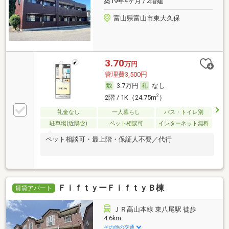
築19年4ヶ月 / 2階建
富山県富山市東大久保
3.70
万円
管理費3,500円
3.7万円
なし
2
2階 / 1K（24.75m
）
礼金なし
一人暮らし
バス・トイレ別
駐車場(近隣含)
ペット相談可
インターネット無料
ペット相談可・最上階・保証人不要／代行
ＦｉｆｔｙーＦｉｆｔｙＢ棟
賃貸アパート
ＪＲ高山本線 東八尾駅 徒歩
4.6km
その他の交通