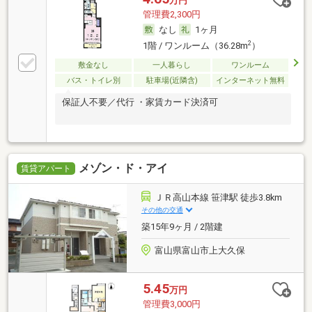
万円
管理費2,300円
なし
1ヶ月
2
1階 / ワンルーム（36.28m
）
敷金なし
一人暮らし
ワンルーム
バス・トイレ別
駐車場(近隣含)
インターネット無料
保証人不要／代行 ・家賃カード決済可
メゾン・ド・アイ
賃貸アパート
ＪＲ高山本線 笹津駅 徒歩3.8km
その他の交通
築15年9ヶ月 / 2階建
富山県富山市上大久保
5.45
万円
管理費3,000円