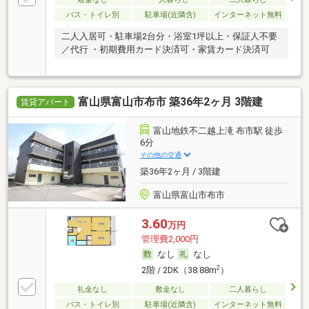
バス・トイレ別
駐車場(近隣含)
インターネット無料
二人入居可・駐車場2台分・浴室1坪以上・保証人不要
／代行 ・初期費用カード決済可・家賃カード決済可
富山県富山市布市 築36年2ヶ月 3階建
賃貸アパート
富山地鉄不二越上滝 布市駅 徒歩
6分
その他の交通
築36年2ヶ月 / 3階建
富山県富山市布市
3.60
万円
管理費2,000円
なし
なし
2
2階 / 2DK（38.88m
）
礼金なし
敷金なし
二人暮らし
バス・トイレ別
駐車場(近隣含)
インターネット無料