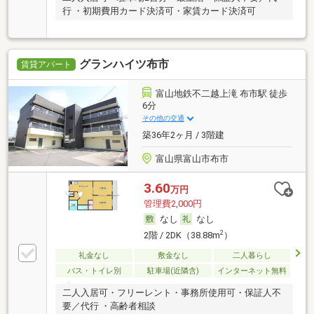
行 ・初期費用カード決済可・家賃カード決済可
グランハイツ布市
賃貸アパート
富山地鉄不二越上滝 布市駅 徒歩
6分
その他の交通
築36年2ヶ月 / 3階建
富山県富山市布市
3.60
万円
管理費2,000円
なし
なし
2
2階 / 2DK（38.88m
）
礼金なし
敷金なし
二人暮らし
バス・トイレ別
駐車場(近隣含)
インターネット無料
二人入居可・フリーレント・事務所使用可・保証人不
要／代行 ・高齢者相談