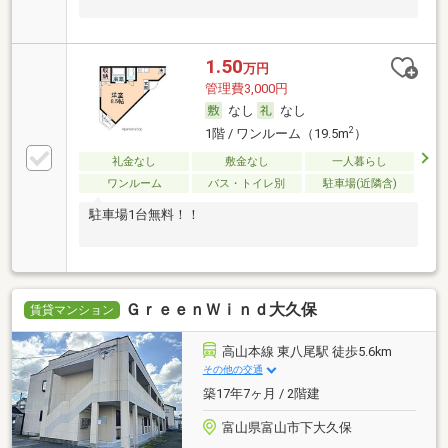
1.50
万円
管理費3,000円
なし
なし
2
1階 / ワンルーム（19.5m
）
礼金なし
敷金なし
一人暮らし
ワンルーム
バス・トイレ別
駐車場(近隣含)
駐車場1台無料！！
ＧｒｅｅｎＷｉｎｄ大久保
賃貸マンション
高山本線 東八尾駅 徒歩5.6km
その他の交通
築17年7ヶ月 / 2階建
富山県富山市下大久保