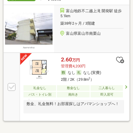
富山地鉄不二越上滝 開発駅 徒歩
5.1km
築38年2ヶ月 / 3階建
富山県富山市南栗山
2.60
万円
管理費4,200円
なし
なし(実費)
2
2階 / 2K（29.8m
）
礼金なし
敷金なし
二人暮らし
バス・トイレ別
南向き
即入居可
敷金、礼金無料！お部屋探しはアパマンショップへ！