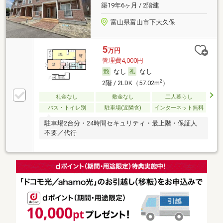
築19年6ヶ月 / 2階建
富山県富山市下大久保
5
万円
管理費4,000円
なし
なし
2
2階 / 2LDK（57.02m
）
礼金なし
敷金なし
二人暮らし
バス・トイレ別
駐車場(近隣含)
インターネット無料
駐車場2台分・24時間セキュリティ・最上階・保証人
不要／代行