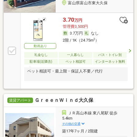
富山県富山市東大久保
3.70
万円
管理費3,500円
3.7万円
なし
2
2階 / 1K（24.75m
）
動画あり
礼金なし
一人暮らし
バス・トイレ別
駐車場(近隣含)
ペット相談可
インターネット無料
ペット相談可・最上階・保証人不要／代行
ＧｒｅｅｎＷｉｎｄ大久保
賃貸アパート
ＪＲ高山本線 東八尾駅 徒歩
5.4km
その他の交通
築17年7ヶ月 / 2階建