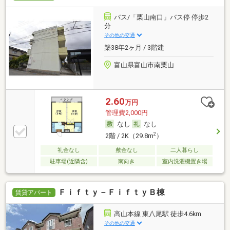
バス/「栗山南口」バス停 停歩2
分
その他の交通
築38年2ヶ月 / 3階建
富山県富山市南栗山
2.60
万円
管理費2,000円
なし
なし
2
2階 / 2K（29.8m
）
礼金なし
敷金なし
二人暮らし
駐車場(近隣含)
南向き
室内洗濯機置き場
Ｆｉｆｔｙ－ＦｉｆｔｙＢ棟
賃貸アパート
高山本線 東八尾駅 徒歩4.6km
その他の交通