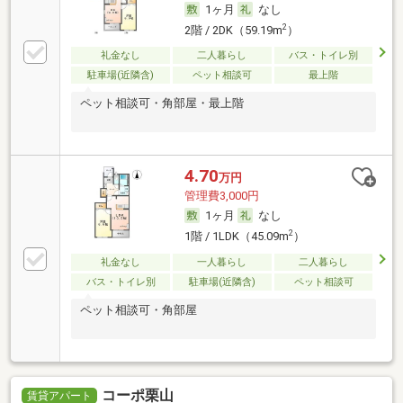
1ヶ月
なし
2
2階 / 2DK（59.19m
）
礼金なし
二人暮らし
バス・トイレ別
駐車場(近隣含)
ペット相談可
最上階
ペット相談可・角部屋・最上階
4.70
万円
管理費3,000円
1ヶ月
なし
2
1階 / 1LDK（45.09m
）
礼金なし
一人暮らし
二人暮らし
バス・トイレ別
駐車場(近隣含)
ペット相談可
ペット相談可・角部屋
コーポ栗山
賃貸アパート