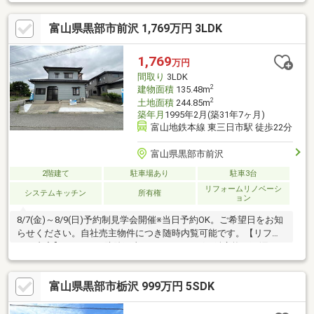
点検、設備点検●屋根塗装、外壁塗装●システムキッチン交換、ユ
ニットバス交換、トイレ交換、洗面化粧台交換●間取変更、床材
富山県黒部市前沢 1,769万円 3LDK
上張り、クロス張替え、畳表替え、障子・襖張替え●インターホ
ン設置、火災警報器設置、照明器具交換【おすすめポイント】・
本物件は条件により住宅ローン減税が適用されます。・雨漏り、
1,769
万円
構造上主要な部分の欠陥や腐食、給排水管の故障や漏水について
間取り
3LDK
お引渡しより２年間保証・シ
2
建物面積
135.48m
2
土地面積
244.85m
築年月
1995年2月(築31年7ヶ月)
富山地鉄本線 東三日市駅 徒歩22分
富山県黒部市前沢
2階建て
駐車場あり
駐車3台
リフォームリノベーシ
システムキッチン
所有権
ョン
8/7(金)～8/9(日)予約制見学会開催※当日予約OK。ご希望日をお知
らせください。自社売主物件につき随時内覧可能です。【リフォ
ーム内容】●シロアリ防除工事、クリーニング、鍵交換、雨漏り
点検、設備点検●外壁塗装●システムキッチン交換、ユニットバス
交換、トイレ交換、洗面化粧台交換●間取変更、室内ドア交換、
富山県黒部市栃沢 999万円 5SDK
床材上張り、クロス張替え●インターホン設置、火災警報器設
置、照明器具交換【おすすめポイント】・本物件は条件により住
宅ローン減税が適用されます。・雨漏り、構造上主要な部分の欠