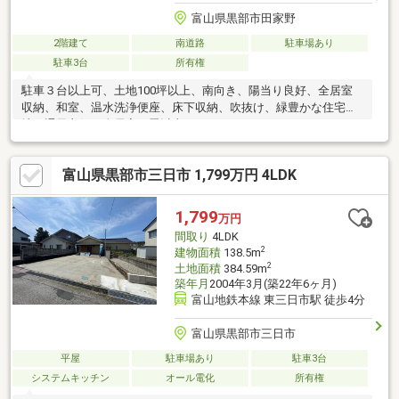
富山県黒部市田家野
2階建て
南道路
駐車場あり
駐車3台
所有権
駐車３台以上可、土地100坪以上、南向き、陽当り良好、全居室
収納、和室、温水洗浄便座、床下収納、吹抜け、緑豊かな住宅
地、通風良好、全居室６畳以上
富山県黒部市三日市 1,799万円 4LDK
1,799
万円
間取り
4LDK
2
建物面積
138.5m
2
土地面積
384.59m
築年月
2004年3月(築22年6ヶ月)
富山地鉄本線 東三日市駅 徒歩4分
富山県黒部市三日市
平屋
駐車場あり
駐車3台
システムキッチン
オール電化
所有権