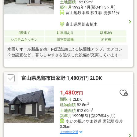
2
土地面積
192.89m
築年月
1992年4月(築34年5ヶ月)
富山地鉄本線 荻生駅 徒歩23分
富山県黒部市植木
2階建て
駐車場あり
駐車3台
システムキッチン
浴室乾燥機
所有権
水回りオール新品交換、内窓追加による快適性アップ、エアコン
２台設置など、暮らしやすさを追求した設備が充実しています。
家族の時間を大切にする開放的なLDKは家族が自然と集まる快適
空間。駐車スペースは３台分を確保しており、来客時や複数台所
有のご家庭にも安心です。新耐震基準委に適合した、安心して長
富山県黒部市田家野 1,480万円 2LDK
く暮らせる住まいです。
1,480
万円
間取り
2LDK
2
建物面積
82.8m
2
土地面積
812.69m
築年月
1999年5月(築27年4ヶ月)
あいの風とやま鉄道 黒部駅 徒歩
3.2km
その他の交通