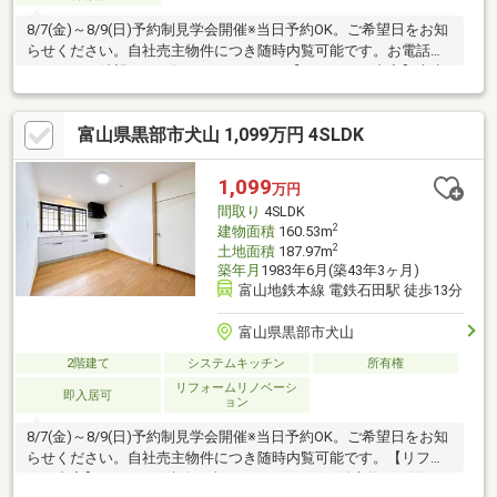
8/7(金)～8/9(日)予約制見学会開催※当日予約OK。ご希望日をお知
らせください。自社売主物件につき随時内覧可能です。お電話か
メールでご希望日をお知らせください。【リフォーム内容】上水
引き込み、洗面台・浴室交換【おすすめポイント】・本物件は条
件により住宅ローン減税が適用されます。・シロアリ防除工事施
富山県黒部市犬山 1,099万円 4SLDK
工後5年間保証。・お客様に合わせたローンの組み方や金融機関を
ご提案。住宅ローンが初めての方でもお気軽にご相談ください。
【周辺施設】・桜井小学校まで約800ｍ（徒歩約10分）・明峰中
1,099
万円
学校まで約2.4ｋｍ・アルビス黒部店まで約900ｍ（徒歩
間取り
4SLDK
2
建物面積
160.53m
2
土地面積
187.97m
築年月
1983年6月(築43年3ヶ月)
富山地鉄本線 電鉄石田駅 徒歩13分
富山県黒部市犬山
2階建て
システムキッチン
所有権
リフォームリノベーシ
即入居可
ョン
8/7(金)～8/9(日)予約制見学会開催※当日予約OK。ご希望日をお知
らせください。自社売主物件につき随時内覧可能です。【リフォ
ーム内容】●シロアリ防除工事、クリーニング、鍵交換、雨漏り