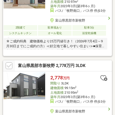
2
土地面積
210.97m
築年月
2023年3月(築3年6ヶ月)
バス/「牧野南口」バス停 停歩3分
富山県黒部市新牧野
2階建て
駐車場あり
駐車3台
システムキッチン
オール電化
浴室乾燥機
☆ご成約特典 建物価格より25万円値引き！（2026年7月4日～9
月30日までにご成約の方）≪好立地で暮しやすい住まい≫■保育
所徒歩14分＆小学校徒歩9分■使い勝手を追求した間取り・設備■
プロのコーディネーターによるインテリアコーディネート■ウォ
ークインクローゼットなど収納充実■家具・カーテン・照明・エ
富山県黒部市新牧野 2,778万円 3LDK
アコン・食洗機込≪石友ホームグループならではの安心安全な家
づくり≫■注文住宅を19000棟以上手がけた実績のある石友ホーム
グループの「インカムハウス」■設計・施工・販売・アフターま
2,778
万円
で自社一貫体制、アフターフォローも充実■耐震性・耐久性に優
間取り
3LDK
れた安心構造
2
建物面積
99.15m
2
土地面積
210.95m
築年月
2023年3月(築3年6ヶ月)
バス/「牧野南口」バス停 停歩3分
富山県黒部市新牧野