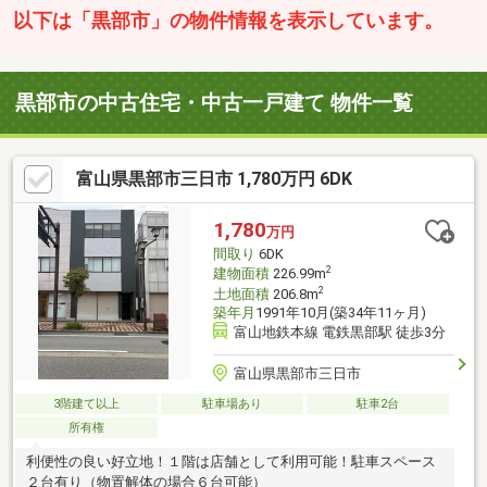
以下は「黒部市」の物件情報を表示しています。
黒部市の中古住宅・中古一戸建て 物件一覧
富山県黒部市三日市 1,780万円 6DK
1,780
万円
間取り
6DK
2
建物面積
226.99m
2
土地面積
206.8m
築年月
1991年10月(築34年11ヶ月)
富山地鉄本線 電鉄黒部駅 徒歩3分
富山県黒部市三日市
3階建て以上
駐車場あり
駐車2台
所有権
利便性の良い好立地！１階は店舗として利用可能！駐車スペース
２台有り（物置解体の場合６台可能）