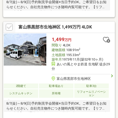
8/7(金)～8/9(日)予約制見学会開催※当日予約OK。ご希望日をお知
らせください。自社売主物件につき随時内覧可能です。【リフォ
ーム内容】●シロアリ防除工事、クリーニング、鍵交換、雨漏り
点検、設備点検●庭木伐採●システムキッチン交換、ユニットバス
交換、トイレ交換、洗面化粧台交換【おすすめポイント】・本物
富山県黒部市生地神区 1,499万円 4LDK
件は条件により住宅ローン減税が適用されます。・雨漏り、構造
上主要な部分の欠陥や腐食、給排水管の故障や漏水についてお引
渡しより２年間保証・シロアリ防除工事施工後5年間保証・お客様
1,499
万円
に合わせたローンの組み方や金融機関をご提案。住宅ローンが初
間取り
4LDK
めての方でもお気軽にご相談
2
建物面積
108.91m
2
土地面積
195.33m
築年月
1973年11月(築52年10ヶ月)
あいの風とやま鉄道 生地駅 徒歩29
分
富山県黒部市生地神区
2階建て
駐車場あり
駐車3台
リフォームリノベーシ
システムキッチン
所有権
ョン
8/7(金)～8/9(日)予約制見学会開催※当日予約OK。ご希望日をお知
らせください。自社売主物件につき随時内覧可能です。【リフォ
ーム内容】●耐震補強工事●シロアリ防除工事、クリーニング、鍵