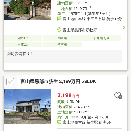
2
建物面積
357.33m
2
土地面積
1249.75m
築年月
1975年1月(築51年8ヶ月)
富山地鉄本線 東三日市駅 徒歩12分
富山県黒部市新牧野
2階建て
南道路
駐車場あり
駐車2台
所有権
厨房設備有り！
富山県黒部市荻生 2,199万円 5SLDK
2,199
万円
間取り
5SLDK
2
建物面積
234.28m
2
土地面積
480.17m
築年月
2000年8月(築26年1ヶ月)
富山地鉄本線 荻生駅 徒歩9分