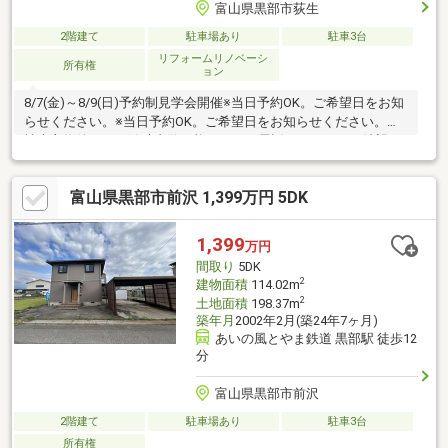
富山県黒部市荻生
2階建て
駐車場あり
駐車3台
リフォームリノベーシ
所有権
ョン
8/7(金)～8/9(日)予約制見学会開催※当日予約OK。ご希望日をお知
らせください。※当日予約OK。ご希望日をお知らせください。自
社売主物件につき随時内覧可能です。お電話かメールでご希望日
をお知らせください。【リフォーム内容】駐車場拡張、屋根塗
装、外壁塗装or張替システムキッチン交換、ユニットバス交換、
富山県黒部市前沢 1,399万円 5DK
トイレ交換クロス張替え、照明交換等【おすすめポイント】・本
物件は条件により住宅ローン減税が適用されます。・シロアリ防
除工事施工後5年間保証。・お客様に合わせたローンの組み方や金
1,399
万円
融機関をご提案。住宅ローンが初めての方でもお気軽にご相談く
間取り
5DK
ださい。
2
建物面積
114.02m
2
土地面積
198.37m
築年月
2002年2月(築24年7ヶ月)
あいの風とやま鉄道 黒部駅 徒歩12
分
富山県黒部市前沢
2階建て
駐車場あり
駐車3台
所有権