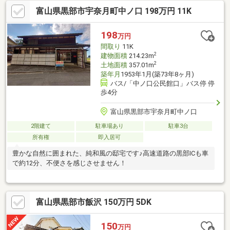
富山県黒部市宇奈月町中ノ口 198万円 11K
198
万円
間取り
11K
2
建物面積
214.23m
2
土地面積
357.01m
築年月
1953年1月(築73年8ヶ月)
バス/「中ノ口公民館口」バス停 停
歩4分
富山県黒部市宇奈月町中ノ口
2階建て
駐車場あり
駐車3台
所有権
即入居可
豊かな自然に囲まれた、純和風の邸宅です♪高速道路の黒部ICも車
で約12分、不便さを感じさせません！
富山県黒部市飯沢 150万円 5DK
150
万円