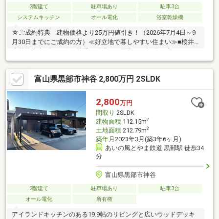
2階建て
駐車場あり
駐車3台
システムキッチン
オール電化
浴室乾燥機
☆ご成約特典 建物価格より25万円値引き！（2026年7月4日～9
月30日までにご成約の方）≪好立地で暮しやすい住まい≫■桜井
小学校徒歩9分！■使い勝手を追求した間取り・設備■プロのコー
ディネーターによるインテリアコーディネート■ウォークインク
ローゼットなど収納豊富■雨天も安心なサンルーム■家具・カーテ
富山県黒部市神谷 2,800万円 2SLDK
ン・照明・エアコン・食洗機込≪石友ホームグループならではの
安心安全な家づくり≫■注文住宅を19000棟以上手がけた実績のあ
る石友ホームグループの「インカムハウス」■設計・施工・販
2,800
万円
売・アフターまで自社一貫体制、アフターフォローも充実■耐震
間取り
2SLDK
性・耐久性に優れた安心構造
2
建物面積
112.15m
2
土地面積
212.79m
築年月
2023年3月(築3年6ヶ月)
あいの風とやま鉄道 黒部駅 徒歩34
分
富山県黒部市神谷
2階建て
駐車場あり
駐車3台
オール電化
所有権
アイランドキッチンのある19.9帖のリビングと広いウッドデッキ