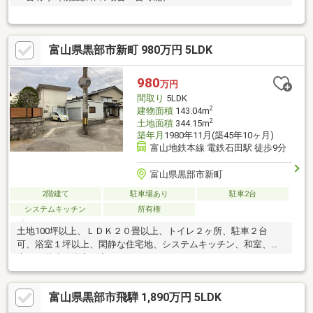
富山県黒部市新町 980万円 5LDK
980
万円
間取り
5LDK
2
建物面積
143.04m
2
土地面積
344.15m
築年月
1980年11月(築45年10ヶ月)
富山地鉄本線 電鉄石田駅 徒歩9分
富山県黒部市新町
2階建て
駐車場あり
駐車2台
システムキッチン
所有権
土地100坪以上、ＬＤＫ２０畳以上、トイレ２ヶ所、駐車２台
可、浴室１坪以上、閑静な住宅地、システムキッチン、和室、
庭、２階建、浴室に窓
富山県黒部市飛騨 1,890万円 5LDK