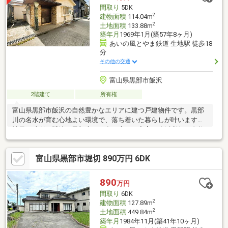
間取り
5DK
2
建物面積
114.04m
2
土地面積
133.88m
築年月
1969年1月(築57年8ヶ月)
あいの風とやま鉄道 生地駅 徒歩18
分
その他の交通
富山県黒部市飯沢
2階建て
所有権
富山県黒部市飯沢の自然豊かなエリアに建つ戸建物件です。黒部
川の名水が育む心地よい環境で、落ち着いた暮らしが叶います。
地元の味噌や醤油、黒部米など食の恵みも充実。生活利便と自然
を両立した住環境で、新しい
富山県黒部市堀切 890万円 6DK
890
万円
間取り
6DK
2
建物面積
127.89m
2
土地面積
449.84m
築年月
1984年11月(築41年10ヶ月)