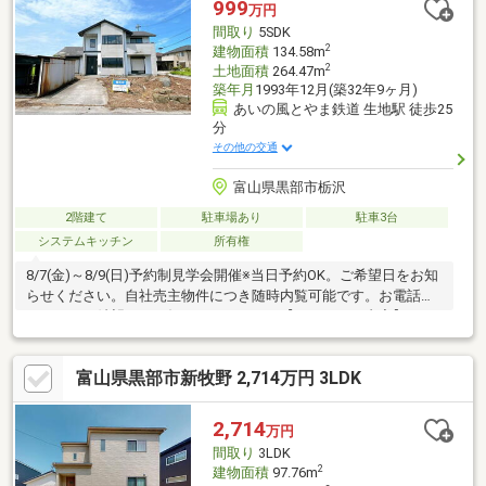
999
万円
陥や腐食、給排水管の故障や漏水についてお引渡しより２年間保
間取り
5SDK
証・シロアリ防除工事施工後5
2
建物面積
134.58m
2
土地面積
264.47m
築年月
1993年12月(築32年9ヶ月)
あいの風とやま鉄道 生地駅 徒歩25
分
その他の交通
富山県黒部市栃沢
2階建て
駐車場あり
駐車3台
システムキッチン
所有権
8/7(金)～8/9(日)予約制見学会開催※当日予約OK。ご希望日をお知
らせください。自社売主物件につき随時内覧可能です。お電話か
メールでご希望日をお知らせください。【リフォーム内容】シロ
アリ工防除工事、クリーニング、雨漏り点検、設備点検車庫解
体、庭木伐採【おすすめポイント】・本物件は条件により住宅ロ
富山県黒部市新牧野 2,714万円 3LDK
ーン減税が適用されます。・シロアリ工事施工後5年間保証。・お
客様に合わせたローンの組み方や金融機関をご提案。住宅ローン
が初めての方でもお気軽にご相談ください。【周辺施設】・中央
2,714
万円
小学校まで約1900ｍ（徒歩約24分）・清明中学校まで約650
間取り
3LDK
2
建物面積
97.76m