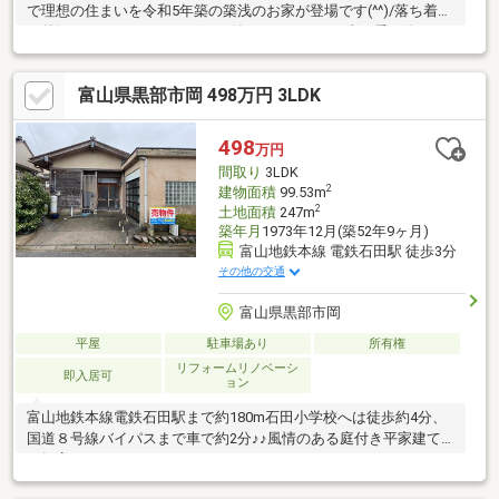
で理想の住まいを令和5年築の築浅のお家が登場です(^^)/落ち着い
た外観とゆとりあるカーポート付きで、雨の日の車の乗り降りも
快適ですこれからの直射日光や冬の雪、雨から車を守ってくれま
す2階9.2帖フリースペースを4.5帖子供部屋＋4.7帖フリースペース
富山県黒部市岡 498万円 3LDK
に変更可能（工事必要）※こちらは入居中となりますため、所有
者の方へ直接の訪問・接触はご遠慮ください。内見やご質問は、
必ず当社へお問い合わせいただきますようお願いいたします。
498
万円
間取り
3LDK
2
建物面積
99.53m
2
土地面積
247m
築年月
1973年12月(築52年9ヶ月)
富山地鉄本線 電鉄石田駅 徒歩3分
その他の交通
富山県黒部市岡
平屋
駐車場あり
所有権
リフォームリノベーシ
即入居可
ョン
富山地鉄本線電鉄石田駅まで約180m石田小学校へは徒歩約4分、
国道８号線バイパスまで車で約2分♪♪風情のある庭付き平家建て
一軒家です！