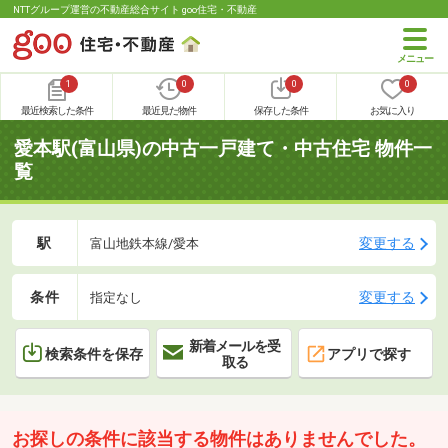
NTTグループ運営の不動産総合サイト goo住宅・不動産
1
0
0
0
最近検索した条件
最近見た物件
保存した条件
お気に入り
愛本駅(富山県)の中古一戸建て・中古住宅 物件一
覧
駅
変更する
富山地鉄本線/愛本
条件
変更する
指定なし
新着メールを受
検索条件を保存
アプリで探す
取る
お探しの条件に該当する物件はありませんでした。