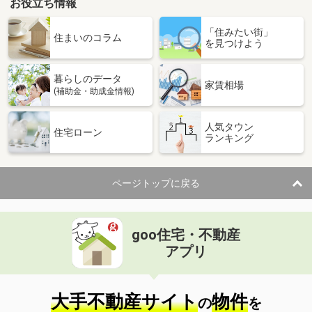
お役立ち情報
「住みたい街」
住まいのコラム
を見つけよう
暮らしのデータ
家賃相場
(補助金・助成金情報)
人気タウン
住宅ローン
ランキング
ページトップに戻る
goo住宅・不動産
アプリ
大手不動産サイト
物件
の
を