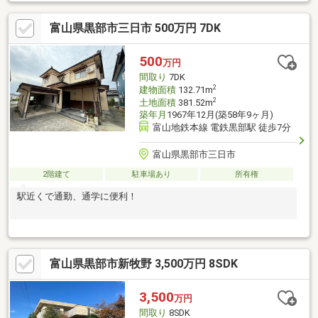
交換、雨漏り点検、設備点検●外壁塗装●システムキッチン交換、
ユニットバス交換、トイレ交換、洗面化粧台交換●間取変更、玄
富山県黒部市三日市 500万円 7DK
関ドア交換、室内ドア交換、床材上張り、シューズボックス交
換、クロス張替え●インターホン設置、火災警報器設置、照明器
具交換【おすすめポイント】・耐震適合証明書を取得すれば（要
500
万円
別途費用）、条件により住宅ローン減税や不動産取得税減税の対
間取り
7DK
象になります・雨漏り、構造
2
建物面積
132.71m
2
土地面積
381.52m
築年月
1967年12月(築58年9ヶ月)
富山地鉄本線 電鉄黒部駅 徒歩7分
富山県黒部市三日市
2階建て
駐車場あり
所有権
駅近くで通勤、通学に便利！
富山県黒部市新牧野 3,500万円 8SDK
3,500
万円
間取り
8SDK