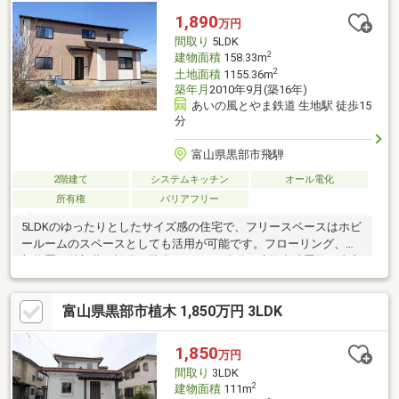
1,890
万円
間取り
5LDK
2
建物面積
158.33m
2
土地面積
1155.36m
築年月
2010年9月(築16年)
あいの風とやま鉄道 生地駅 徒歩15
分
富山県黒部市飛騨
2階建て
システムキッチン
オール電化
所有権
バリアフリー
5LDKのゆったりとしたサイズ感の住宅で、フリースペースはホビ
ールームのスペースとしても活用が可能です。フローリング、外
部物置、外部井戸設備、駐車スペース5台分 ※建物内残置物は売主
にて撤去 ※境界確定測量は行わない
富山県黒部市植木 1,850万円 3LDK
1,850
万円
間取り
3LDK
2
建物面積
111m