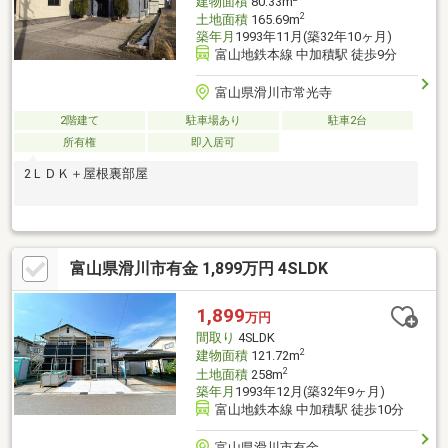
建物面積
80.33m
2
土地面積
165.69m
築年月
1993年11月(築32年10ヶ月)
富山地鉄本線 中加積駅 徒歩9分
富山県滑川市常光寺
2階建て
駐車場あり
駐車2台
所有権
即入居可
2ＬＤＫ＋屋根裏部屋
富山県滑川市有金 1,899万円 4SLDK
1,899
万円
間取り
4SLDK
2
建物面積
121.72m
2
土地面積
258m
築年月
1993年12月(築32年9ヶ月)
富山地鉄本線 中加積駅 徒歩10分
富山県滑川市有金