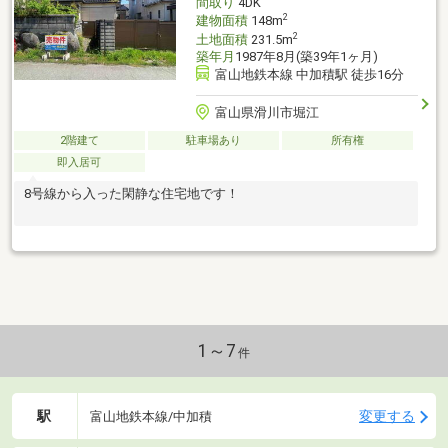
間取り
4DK
2
建物面積
148m
2
土地面積
231.5m
築年月
1987年8月(築39年1ヶ月)
富山地鉄本線 中加積駅 徒歩16分
富山県滑川市堀江
2階建て
駐車場あり
所有権
即入居可
8号線から入った閑静な住宅地です！
1～7
件
駅
変更する
富山地鉄本線/中加積