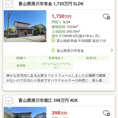
富山県滑川市有金 1,730万円 5LDK
●間取変更、床材上張り、クロス張替え、畳表替え、障子・襖張
替え【おすすめポイント】・本物件は条件により住宅ローン減税
が適用されます。・雨漏り、構造上主要な部分の欠陥や腐食、給
1,730
万円
排水管の故障や漏水についてお引渡しより２年間保証・シロアリ
間取り
5LDK
防
2
建物面積
129.6m
2
土地面積
245.35m
築年月
1995年5月(築31年4ヶ月)
富山地鉄本線 中加積駅 徒歩11分
富山県滑川市有金
2階建て
駐車場あり
駐車3台
リフォームリノベーシ
所有権
ョン
静かな住宅街にあるお家をフルリフォームしました公園横で建物
がないので日当たり良好ですパステルカラーの外壁に、落ち着い
た色の屋根【リフォーム内容】キッチン新品洗面化粧台新品トイ
レ新品下駄箱新品石油給湯器新品照明一部新品インターホン新品
火災報知器取付クロス全室張替塩ビ（LDK/2階洋室12帖）張替ク
富山県滑川市堀江 398万円 4DK
ッションフロア（トイレ・洗面脱衣室）張替二重サッシ取付ブラ
インド取付（キッチン）畳表替襖・障子張替外壁塗装軒先・軒裏
塗装埋蔵文化財包蔵地内
398
万円