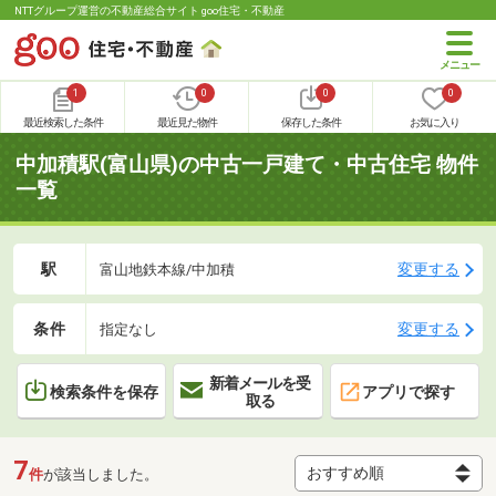
NTTグループ運営の不動産総合サイト goo住宅・不動産
1
0
0
0
最近検索した条件
最近見た物件
保存した条件
お気に入り
中加積駅(富山県)の中古一戸建て・中古住宅 物件
一覧
駅
変更する
富山地鉄本線/中加積
条件
変更する
指定なし
新着メールを受
検索条件を保存
アプリで探す
取る
7
件
が該当しました。