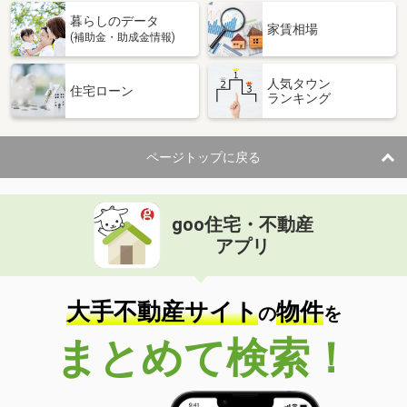
暮らしのデータ
家賃相場
(補助金・助成金情報)
人気タウン
住宅ローン
ランキング
ページトップに戻る
goo住宅・不動産
アプリ
大手不動産サイト
物件
の
を
まとめて検索！