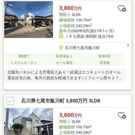
3,800
万円
間取り
3LDK
2
建物面積
136.73m
2
土地面積
245.29m
築年月
2005年8月(築21年1ヶ月)
ＪＲ七尾線 徳田駅 徒歩19分
石川県七尾市飯川町
2階建て
駐車場あり
駐車3台
システムキッチン
オール電化
所有権
太陽光パネルによる売電収入あり！給湯はエコキュートのオール
電化住宅の為、毎月の負担を軽減できます♪リフォーム歴Ｈ２７年
頃（外壁塗装、屋根防水シート施工、エコキュート交換）太陽光
発電システム、カーポート有
石川県七尾市飯川町 3,800万円 3LDK
3,800
万円
間取り
3LDK
2
建物面積
136.73m
2
土地面積
245.29m