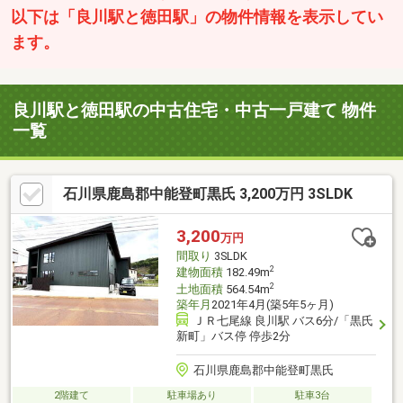
以下は「良川駅と徳田駅」の物件情報を表示してい
ます。
良川駅と徳田駅の中古住宅・中古一戸建て 物件
一覧
石川県鹿島郡中能登町黒氏 3,200万円 3SLDK
3,200
万円
間取り
3SLDK
2
建物面積
182.49m
2
土地面積
564.54m
築年月
2021年4月(築5年5ヶ月)
ＪＲ七尾線 良川駅 バス6分/「黒氏
新町」バス停 停歩2分
石川県鹿島郡中能登町黒氏
2階建て
駐車場あり
駐車3台