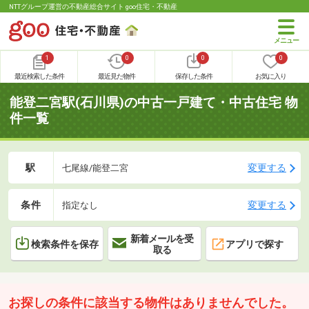
NTTグループ運営の不動産総合サイト goo住宅・不動産
1
0
0
0
最近検索した条件
最近見た物件
保存した条件
お気に入り
能登二宮駅(石川県)の中古一戸建て・中古住宅 物
件一覧
駅
変更する
七尾線/能登二宮
条件
変更する
指定なし
新着メールを受
検索条件を保存
アプリで探す
取る
お探しの条件に該当する物件はありませんでした。