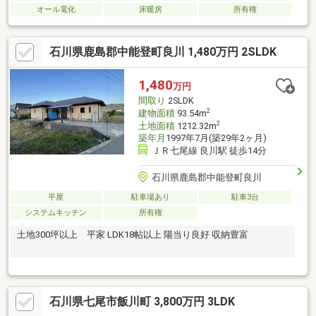
オール電化
床暖房
所有権
石川県鹿島郡中能登町良川 1,480万円 2SLDK
1,480
万円
間取り
2SLDK
2
建物面積
93.54m
2
土地面積
1212.32m
築年月
1997年7月(築29年2ヶ月)
ＪＲ七尾線 良川駅 徒歩14分
石川県鹿島郡中能登町良川
平屋
駐車場あり
駐車3台
システムキッチン
所有権
土地300坪以上 平家 LDK18帖以上 陽当り良好 収納豊富
石川県七尾市飯川町 3,800万円 3LDK