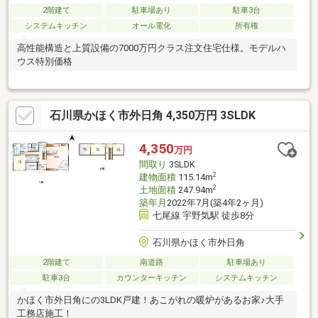
2階建て
駐車場あり
駐車3台
システムキッチン
オール電化
所有権
高性能構造と上質設備の7000万円クラス注文住宅仕様。モデルハ
ウス特別価格
石川県かほく市外日角 4,350万円 3SLDK
4,350
万円
間取り
3SLDK
2
建物面積
115.14m
2
土地面積
247.94m
築年月
2022年7月(築4年2ヶ月)
七尾線 宇野気駅 徒歩8分
石川県かほく市外日角
2階建て
南道路
駐車場あり
駐車3台
カウンターキッチン
システムキッチン
かほく市外日角にの3LDK戸建！あこがれの暖炉があるお家♪大手
工務店施工！