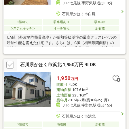
ＪＲ七尾線 宇野気駅 徒歩13分
石川県かほく市白尾
2階建て
駐車場あり
駐車3台
システムキッチン
オール電化
所有権
UA値（外皮平均熱貫流率）が断熱等級基準の最高クラスレベルの
断熱性能を備えた住宅です。さらには、C値（相当隙間面積）の
測定値が０．３（相当）と、気密性にも非常に優れた、快適で築
浅の住宅です！長期優良住宅認定書もございます♪太陽光パネルを
搭載していて、お財布にも嬉しいですね！家事動線が効率良く、
石川県かほく市浜北 1,950万円 4LDK
欲しいところにたっぷりの収納がある、居住空間としてもストレ
スが少ないお家です♪立地は、宇野気駅から徒歩１１分、白尾イン
ターへもアクセス良く、金沢市への通勤や能登方面へも便利！小
1,950
万円
学校も近くて安心です◎2階の12帖は、2部屋に間仕切り可能！！
間取り
4LDK
2
建物面積
107.61m
2
土地面積
225.16m
築年月
2016年7月(築10年2ヶ月)
ＪＲ七尾線 宇野気駅 徒歩15分
石川県かほく市浜北
2階建て
南道路
所有権