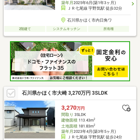
築年月
2025年6月(築1年3ヶ月)
ＪＲ七尾線 宇野気駅 徒歩32分
石川県かほく市内日角ワ
2階建て
システムキッチン
所有権
石川県かほく市大崎 3,270万円 3SLDK
3,270
万円
間取り
3SLDK
2
建物面積
113.43m
2
土地面積
181.83m
築年月
2023年4月(築3年5ヶ月)
ＪＲ七尾線 宇野気駅 徒歩24分