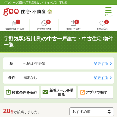
NTTグループ運営の不動産総合サイト goo住宅・不動産
1
0
0
0
最近検索した条件
最近見た物件
保存した条件
お気に入り
宇野気駅(石川県)の中古一戸建て・中古住宅 物件
一覧
駅
変更する
七尾線/宇野気
条件
変更する
指定なし
新着メールを受
検索条件を保存
アプリで探す
取る
20
件
が該当しました。