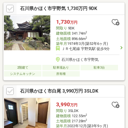
石川県かほく市宇野気 1,730万円 9DK
1,730
万円
間取り
9DK
2
建物面積
341.74m
2
土地面積
896.66m
築年月
1974年3月(築52年6ヶ月)
ＪＲ七尾線 宇野気駅 徒歩9分
石川県かほく市宇野気
2階建て
駐車場あり
駐車3台
システムキッチン
所有権
石川県かほく市白尾 3,990万円 3SLDK
3,990
万円
間取り
3SLDK
2
建物面積
122.55m
2
土地面積
217.28m
築年月
2022年12月(築3年9ヶ月)