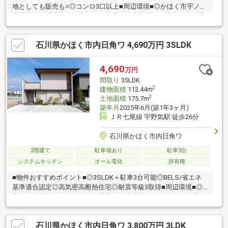
地としても販売も○◎コンロ3口以上■周辺環境■◎かほく市宇ノ気
小学校まで徒歩約20分◎かほく市宇ノ気中学校まで徒歩約25分◎
イオンモールかほく市まで徒歩約14分◎のと共栄信用金庫宇ノ気
支店まで徒歩約21分
石川県かほく市内日角ワ 4,690万円 3SLDK
4,690
万円
間取り
3SLDK
2
建物面積
112.44m
2
土地面積
175.7m
築年月
2025年6月(築1年3ヶ月)
ＪＲ七尾線 宇野気駅 徒歩26分
石川県かほく市内日角ワ
2階建て
駐車場あり
駐車3台
システムキッチン
オール電化
所有権
■物件おすすめポイント■◎3SLDK＋駐車3台可能◎BELS/省エネ
基準適合認定◎高気密高断熱住宅◎耐震等級3取得■周辺環境■◎
宇ノ気小学校まで徒歩約26分◎宇ノ気中学校まで徒歩約30分◎フ
ァミリーマートかほく大崎南店まで徒歩約2分◎イオンスタイルか
ほくまで徒歩約5分【現地見学会】＝＝＝＝＝＝＝＝＝＝＝＝＝＝
石川県かほく市内日角ワ 3,800万円 3LDK
＝＝＝＝＝平日・土日 いつでもOK！！喜んで承ります♪見学さ