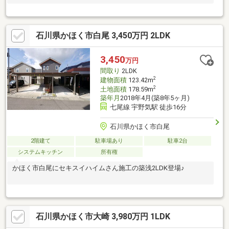
石川県かほく市白尾 3,450万円 2LDK
3,450
万円
間取り
2LDK
2
建物面積
123.42m
2
土地面積
178.59m
築年月
2018年4月(築8年5ヶ月)
七尾線 宇野気駅 徒歩16分
石川県かほく市白尾
2階建て
駐車場あり
駐車2台
システムキッチン
所有権
かほく市白尾にセキスイハイムさん施工の築浅2LDK登場♪
石川県かほく市大崎 3,980万円 1LDK