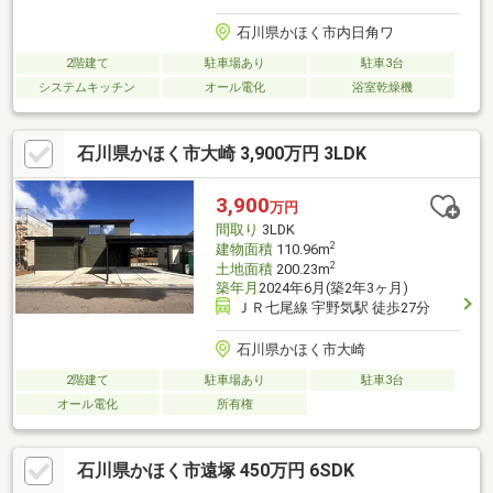
石川県かほく市内日角ワ
2階建て
駐車場あり
駐車3台
システムキッチン
オール電化
浴室乾燥機
石川県かほく市大崎 3,900万円 3LDK
3,900
万円
間取り
3LDK
2
建物面積
110.96m
2
土地面積
200.23m
築年月
2024年6月(築2年3ヶ月)
ＪＲ七尾線 宇野気駅 徒歩27分
石川県かほく市大崎
2階建て
駐車場あり
駐車3台
オール電化
所有権
石川県かほく市遠塚 450万円 6SDK