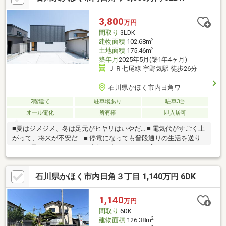
れたい方はお気軽にお問い合わせください♪〈時間〉9:00～18:00※
事前予約で時間外の案内も可能！
3,800
万円
間取り
3LDK
2
建物面積
102.68m
2
土地面積
175.46m
築年月
2025年5月(築1年4ヶ月)
ＪＲ七尾線 宇野気駅 徒歩26分
石川県かほく市内日角ワ
2階建て
駐車場あり
駐車3台
オール電化
所有権
即入居可
■夏はジメジメ、冬は足元がヒヤリはいやだ… ■ 電気代がすごく上
がって、将来が不安だ… ■ 停電になっても普段通りの生活を送り
たい ■子どもにはキレイな空気の中でのびのび育ってほしいひと
つでも当てはまる方にこそ、おすすめしたい仕様となっておりま
す ☆エアコン1台で家中快適 家のどこにいても温度差のない
石川県かほく市内日角３丁目 1,140万円 6DK
心地よさ ☆太陽光発電システム（8.3kW）＋AIクラウドHEMS
光熱費は限りなく0円に近づく暮らし ☆蓄電池（POWER DEPO
H）蓄熱容量12.8kWh 大容量蓄電池で突然の停電にも対応 ☆
1,140
万円
気圧調整式第一種全熱交換気システム 玄関に入った瞬間に感じ
間取り
6DK
る空気のすがすがしさ
2
建物面積
126.38m