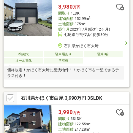
3,980
万円
間取り
1LDK
2
建物面積
152.99m
2
土地面積
375m
築年月
2023年7月(築3年2ヶ月)
七尾線 宇野気駅 徒歩30分
石川県かほく市大崎
2階建て
駐車場あり
駐車3台
オール電化
所有権
価格改定！かほく市大崎に築浅物件！！かほく市を一望できるテ
ラス付き！
石川県かほく市白尾 3,990万円 3SLDK
3,990
万円
間取り
3SLDK
2
建物面積
122.55m
2
土地面積
217.28m