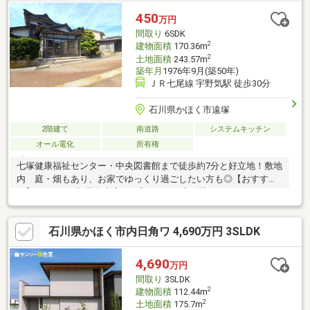
450
万円
間取り
6SDK
2
建物面積
170.36m
2
土地面積
243.57m
築年月
1976年9月(築50年)
ＪＲ七尾線 宇野気駅 徒歩30分
石川県かほく市遠塚
2階建て
南道路
システムキッチン
オール電化
所有権
七塚健康福祉センター・中央図書館まで徒歩約7分と好立地！敷地
内 庭・畑もあり、お家でゆっくり過ごしたい方も◎【おすす
め】☆6SDKと部屋数充実♪☆縁側からお庭が眺められ、ゆったり
とした時間を楽しむこと出来ます♪☆１階和室（８帖）床の間横
に書院あり、気品ある和室♪☆広々とした玄関♪玄関天井・壁は木
石川県かほく市内日角ワ 4,690万円 3SLDK
材の装飾が施されており、高級感あり♪玄関ポーチは風除室になっ
ており、海近くで雨風の心配もなく過ごせますね♪☆敷地内には
車庫あり、車庫裏には畑スペースもあり♪お家時間を楽しみたい方
4,690
万円
に♪
間取り
3SLDK
2
建物面積
112.44m
2
土地面積
175.7m