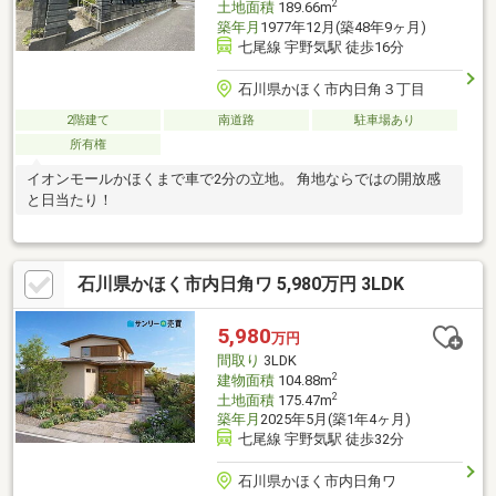
2
土地面積
189.66m
築年月
1977年12月(築48年9ヶ月)
七尾線 宇野気駅 徒歩16分
石川県かほく市内日角３丁目
2階建て
南道路
駐車場あり
所有権
イオンモールかほくまで車で2分の立地。 角地ならではの開放感
と日当たり！
石川県かほく市内日角ワ 5,980万円 3LDK
5,980
万円
間取り
3LDK
2
建物面積
104.88m
2
土地面積
175.47m
築年月
2025年5月(築1年4ヶ月)
七尾線 宇野気駅 徒歩32分
石川県かほく市内日角ワ