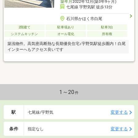
築年月
2022年12月(築3年9ヶ月)
七尾線 宇野気駅 徒歩13分
石川県かほく市白尾
2階建て
駐車場あり
駐車3台
システムキッチン
オール電化
所有権
築浅物件。高気密高断熱な長期優良住宅♪宇野気駅徒歩圏内！白尾
インターへもアクセス良いです
1～20
件
駅
変更する
七尾線/宇野気
条件
変更する
指定なし