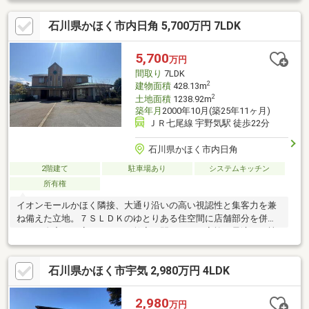
最大5台駐車可能（車種による）。大切な愛車を守りたい方や、ア
石川県かほく市内日角 5,700万円 7LDK
ウトドア用品の保管・趣味のスペースを求める方にもおすすめで
す。レンガ調のアクセントウォールや造作洗面、開放的な大型バ
ルコニーなど、一般的な建売住宅とはひと味違う空間をぜひ現地
5,700
万円
でご体感ください。
間取り
7LDK
2
建物面積
428.13m
2
土地面積
1238.92m
築年月
2000年10月(築25年11ヶ月)
ＪＲ七尾線 宇野気駅 徒歩22分
石川県かほく市内日角
2階建て
駐車場あり
システムキッチン
所有権
イオンモールかほく隣接、大通り沿いの高い視認性と集客力を兼
ね備えた立地。７ＳＬＤＫのゆとりある住空間に店舗部分を併設
し、ご自宅でお店やサロン、教室を開きたいご家族に最適な一棟
です。男女別トイレや広大な駐車スペースを備え、来客対応も安
心。屋上スペースや２階建物置も活用でき、在庫管理や趣味空間
石川県かほく市宇気 2,980万円 4LDK
としても重宝します。暮らしの安定と事業の可能性を同時に広げ
られる、希少性の高い住居付店舗物件です。
2,980
万円