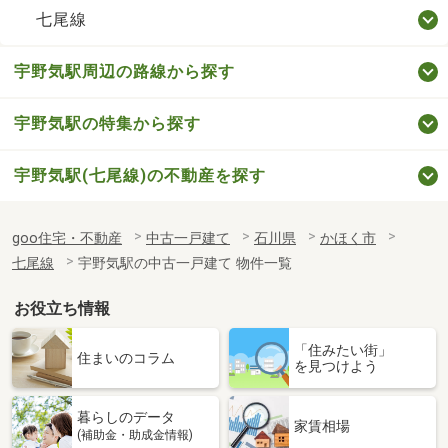
七尾線
宇野気駅周辺の路線から探す
宇野気駅の特集から探す
宇野気駅(七尾線)の不動産を探す
goo住宅・不動産
中古一戸建て
石川県
かほく市
七尾線
宇野気駅の中古一戸建て 物件一覧
お役立ち情報
「住みたい街」
住まいのコラム
を見つけよう
暮らしのデータ
家賃相場
(補助金・助成金情報)