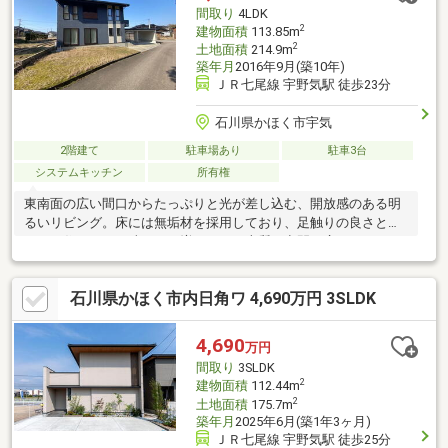
間取り
4LDK
2
建物面積
113.85m
2
土地面積
214.9m
築年月
2016年9月(築10年)
ＪＲ七尾線 宇野気駅 徒歩23分
石川県かほく市宇気
2階建て
駐車場あり
駐車3台
システムキッチン
所有権
東南面の広い間口からたっぷりと光が差し込む、開放感のある明
るいリビング。床には無垢材を採用しており、足触りの良さとと
もに、住むほどに味わいが増していく上質な空間が広がります。
見た目以上に収納が充実している点も本物件の魅力で、シューズ
クロークやファミリークロークをはじめ、適材適所に計画された
石川県かほく市内日角ワ 4,690万円 3SLDK
収納設計により住空間をすっきり保てます。さらに家事動線にも
配慮された間取りで、毎日の暮らしやすさを実感いただけます。
クセのない素直なプランは幅広いご家族にフィットしやすく、同
4,690
万円
価格帯の建売住宅とぜひ比較してご検討いただきたい一邸です。
間取り
3SLDK
2
建物面積
112.44m
2
土地面積
175.7m
築年月
2025年6月(築1年3ヶ月)
ＪＲ七尾線 宇野気駅 徒歩25分