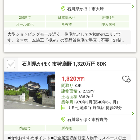
石川県かほく市大崎
2階建て
駐車場あり
駐車3台
オール電化
所有権
即入居可
大型ショッピングモール近く、住宅地としてお勧めのエリアで
す。タマホーム施工『極み』の高品質住宅で手直し不要！21帖の
広いリビングは希少で収納も豊富。カーポートも付いて駐車3台以
上は魅力的◎随時内見対応致しますので、ご連絡お待ちしており
ます。・売主契約不適合免責・現状有姿売買
石川県かほく市狩鹿野 1,320万円 8DK
1,320
万円
間取り
8DK
2
建物面積
212.52m
2
土地面積
636.2m
築年月
1978年3月(築48年6ヶ月)
ＪＲ七尾線 宇野気駅 徒歩25分
石川県かほく市狩鹿野
2階建て
所有権
■物件おすすめポイント■◎全居室収納◎室内物干しスペース◎土