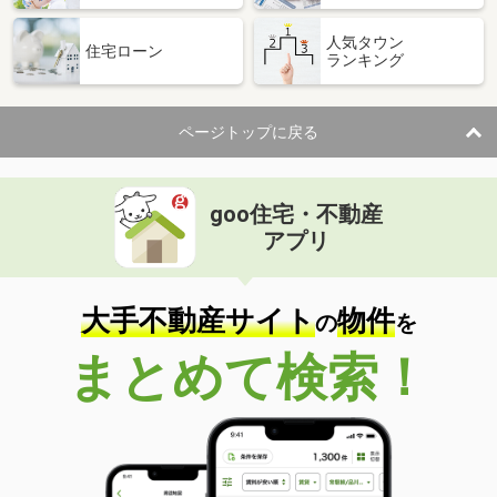
人気タウン
住宅ローン
ランキング
ページトップに戻る
goo住宅・不動産
アプリ
大手不動産サイト
物件
の
を
まとめて検索！