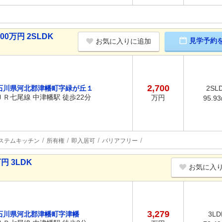
0万円 2SLDK
見学予約
お気に入りに追加
2,700
石川県河北郡津幡町字緑が丘１
2SL
ＪＲ七尾線 中津幡駅 徒歩22分
万円
95.9
ステムキッチン
所有権
即入居可
バリアフリー
円 3LDK
お気に入
3,279
石川県河北郡津幡町字津幡
3LD