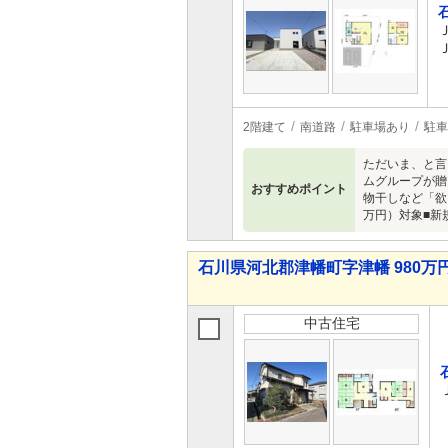
2階建て
南道路
駐車場あり
駐車
ただいま、と言
ムグループが贈
おすすめポイント
物干しなど「欲
万円）対象■新
石川県河北郡津幡町字津幡 980万円
中古住宅