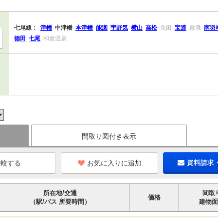
七尾線：
津幡
中津幡
本津幡
能瀬
宇野気
横山
高松
免田
宝達
敷浪
南羽
徳田
七尾
和倉温泉
間取り図付き表示
お気に入りに追加
資料請求
所在地/交通
間取
価格
（駅/バス 所要時間）
建物面