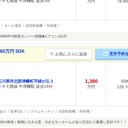
ＪＲ七尾線 中津幡駅 徒歩3分
万円
78.4
台
オール電化
浴室乾燥機
所有権
AMORY(制震ダンパー)搭載■エアコン2台付
0万円 5DK
見学予約
お気に入りに追加
1,380
石川県河北郡津幡町字緑が丘３
5D
ＪＲ七尾線 中津幡駅 徒歩19分
万円
125.
あり
駐車2台
システムキッチン
浴室乾燥機
所有権
内の角地！南側に大きな窓、大きなサンルームがあり日当たり風通し良好です！！