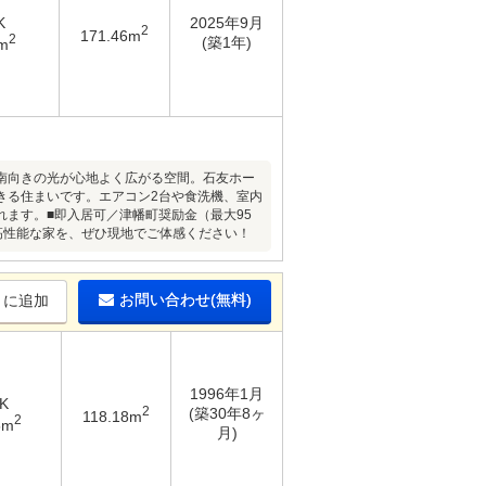
K
2025年9月
2
171.46m
2
(築1年)
m
南向きの光が心地よく広がる空間。石友ホー
きる住まいです。エアコン2台や食洗機、室内
ます。■即入居可／津幡町奨励金（最大95
く高性能な家を、ぜひ現地でご体感ください！
お問い合わせ(無料)
りに追加
1996年1月
K
2
(築30年8ヶ
118.18m
2
5m
月)