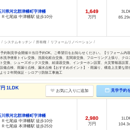
1,649
石川県河北郡津幡町字津幡
3LD
ＪＲ七尾線 中津幡駅 徒歩10分
万円
85.29
システムキッチン
所有権
リフォームリノベーション
8/9(日)予約制見学会開催※当日予約OK。ご希望日をお知らせください。【リフォーム
水洗浄便座トイレ交換、洗面化粧台交換、玄関扉交換、フローリング上張り、クロ
ト交換、シューズボックス交換、給湯器交換、インターホン設置、火災警報器設置、
設備点検、雨漏り点検、漏水点検【おすすめポイント】・雨漏り、構造上主要な部
より２年間保証・シロアリ防除工事施工
円 1LDK
見学予約
お気に入りに追加
石川県河北郡津幡町字津幡
2,980
1LD
ＪＲ七尾線 中津幡駅 徒歩10分
万円
104.3
ＪＲ七尾線 本津幡駅 徒歩25分