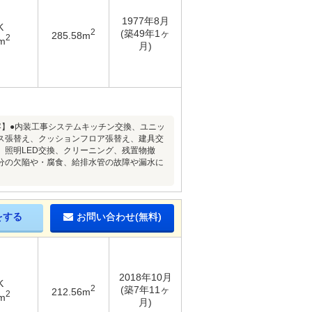
1977年8月
K
2
(築49年1ヶ
285.58m
2
m
月)
内容】●内装工事システムキッチン交換、ユニッ
ス張替え、クッションフロア張替え、建具交
照明LED交換、クリーニング、残置物撤
分の欠陥や・腐食、給排水管の故障や漏水に
をする
お問い合わせ(無料)
2018年10月
K
2
(築7年11ヶ
212.56m
2
m
月)