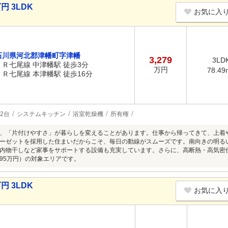
円 3LDK
お気に入
石川県河北郡津幡町字津幡
3,279
3LD
ＪＲ七尾線 中津幡駅 徒歩3分
万円
78.49
ＪＲ七尾線 本津幡駅 徒歩16分
2台
システムキッチン
浴室乾燥機
所有権
、「片付けやすさ」が暮らしを変えることがあります。仕事から帰ってきて、上着
ーゼットを採用した住まいだからこそ、毎日の動線がスムーズです。南向きの明る
内物干しなど家事をサポートする設備も充実しています。さらに、高断熱・高気密
95万円）の対象エリアです。
円 3LDK
お気に入