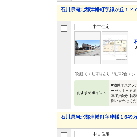
石川県河北郡津幡町字緑が丘１ 2,70
中古住宅
2階建て
駐車場あり
駐車2台
シ
■物件オススメ
ーゼットへ直通
おすすめポイント
車で約5分【現
問い合わせくださ
石川県河北郡津幡町字津幡 1,649万
中古住宅