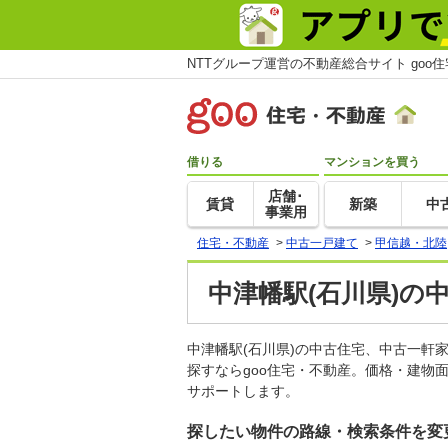
NTTグループ運営の不動産総合サイト goo
借りる
マンションを買う
店舗･
賃貸
新築
中
事業用
住宅・不動産
>
中古一戸建て
>
甲信越・北陸
中津幡駅(石川県)の
中津幡駅(石川県)の中古住宅、中古一
探すならgoo住宅・不動産。価格・建物
サポートします。
探したい物件の路線・検索条件を変