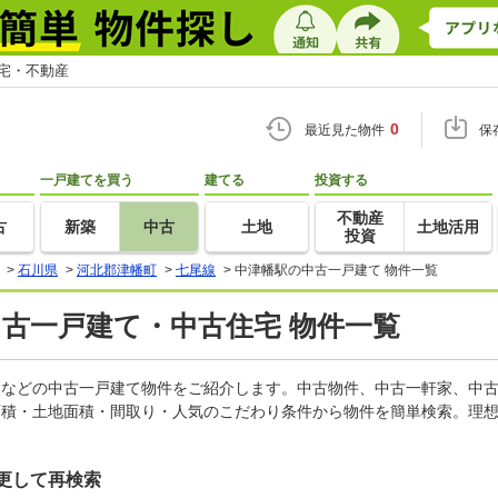
住宅・不動産
0
最近見た物件
保
一戸建てを買う
建てる
投資する
不動産
古
新築
中古
土地
土地活用
投資
>
石川県
>
河北郡津幡町
>
七尾線
>
中津幡駅の中古一戸建て 物件一覧
中古一戸建て・中古住宅 物件一覧
軒家などの中古一戸建て物件をご紹介します。中古物件、中古一軒家、中
面積・土地面積・間取り・人気のこだわり条件から物件を簡単検索。理想
更して再検索