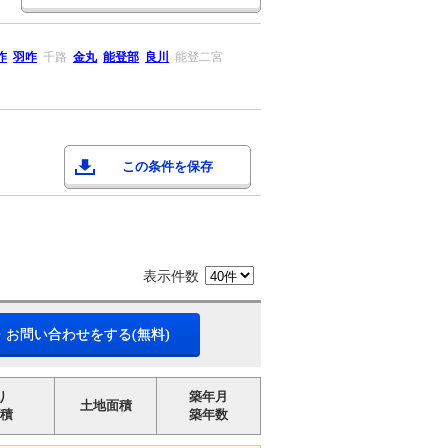
咋
羽咋
千路
金丸
能登部
良川
能登二宮
この条件を保存
表示件数
・お問い合わせをする(無料)
り
築年月
土地面積
積
築年数