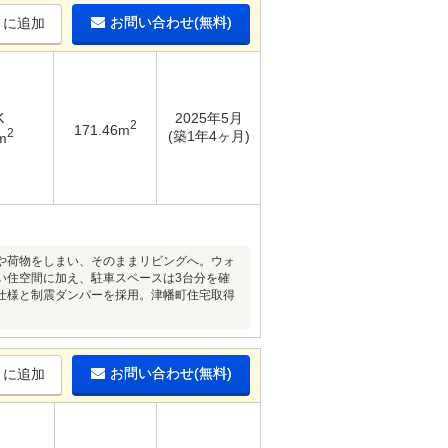
お問い合わせ(無料)
りに追加
K
2025年5月
2
171.46m
2
(築1年4ヶ月)
m
や荷物をしまい、そのままリビングへ。ウォ
い住空間に加え、駐車スペースは3台分を確
仕様と制震ダンパーを採用。津幡町住宅取得
お問い合わせ(無料)
りに追加