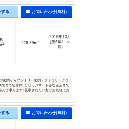
をする
お問い合わせ(無料)
2019年10月
DK
2
(築6年11ヶ
226.89m
2
m
月)
家◎玄関からファミリー玄関・ファミリークロ
病院まで徒歩約5分◎カジマートみなみ店まで
喜んで承ります♪見学されたい方はお気軽にお
をする
お問い合わせ(無料)