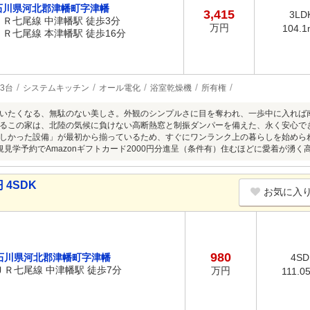
石川県河北郡津幡町字津幡
3,415
3LD
ＪＲ七尾線 中津幡駅 徒歩3分
万円
104.1
ＪＲ七尾線 本津幡駅 徒歩16分
3台
システムキッチン
オール電化
浴室乾燥機
所有権
いたくなる、無駄のない美しさ。外観のシンプルさに目を奪われ、一歩中に入れば
るこの家は、北陸の気候に負けない高断熱窓と制振ダンパーを備えた、永く安心で
しかった設備」が最初から揃っているため、すぐにワンランク上の暮らしを始められ
規見学予約でAmazonギフトカード2000円分進呈（条件有）住むほどに愛着が湧
 4SDK
お気に入
980
石川県河北郡津幡町字津幡
4SD
ＪＲ七尾線 中津幡駅 徒歩7分
万円
111.0