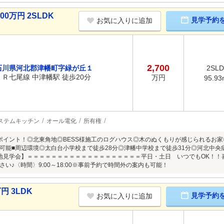
0万円 2SLDK
見学予約
お気に入りに追加
2,700
石川県河北郡津幡町字緑が丘１
2SL
ＪＲ七尾線 中津幡駅 徒歩20分
万円
95.93
ステムキッチン
オール電化
所有権
ポイント！◎北東角地◎BESS様施工のログハウス◎木のぬくもりが感じられるお
可能■周辺環境◎太白台小学校まで徒歩28分◎津幡中学校まで徒歩31分◎河北中央
地見学会】＝＝＝＝＝＝＝＝＝＝＝＝＝＝＝＝＝＝＝平日・土日 いつでもOK！！
い♪〈時間〉9:00～18:00※事前予約で時間外の案内も可能！
円 3LDK
見学予約
お気に入りに追加