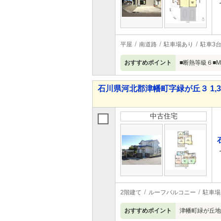
平屋
南道路
駐車場あり
駐車3
おすすめポイント
■断熱等級６■M
石川県河北郡津幡町字緑が丘３ 1,38
中古住宅
2階建て
ルーフバルコニー
駐車場
おすすめポイント
津幡町緑が丘地