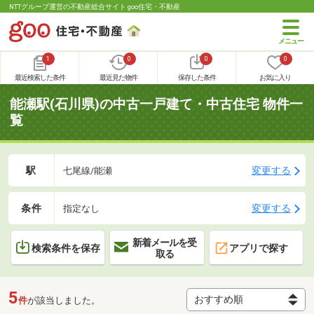
NTTグループ運営の不動産総合サイト goo住宅・不動産
1
0
0
0
最近検索した条件
最近見た物件
保存した条件
お気に入り
能瀬駅(石川県)の中古一戸建て・中古住宅 物件一
覧
駅
変更する
七尾線/能瀬
条件
変更する
指定なし
新着メールを受
検索条件を保存
アプリで探す
取る
5
件
が該当しました。