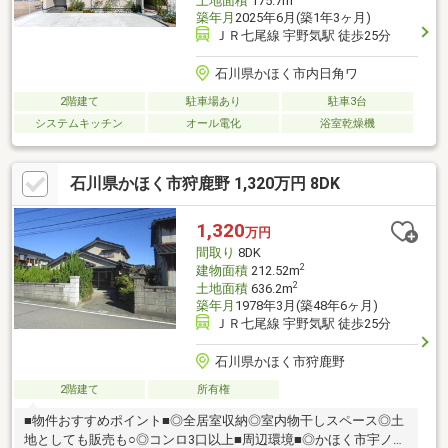
土地面積
175.7m
築年月
2025年6月(築1年3ヶ月)
ＪＲ七尾線 宇野気駅 徒歩25分
石川県かほく市内日角ワ
2階建て
駐車場あり
駐車3台
システムキッチン
オール電化
浴室乾燥機
石川県かほく市狩鹿野 1,320万円 8DK
1,320
万円
間取り
8DK
2
建物面積
212.52m
2
土地面積
636.2m
築年月
1978年3月(築48年6ヶ月)
ＪＲ七尾線 宇野気駅 徒歩25分
石川県かほく市狩鹿野
2階建て
所有権
■物件おすすめポイント■◎全居室収納◎室内物干しスペース◎土
地としても販売も○◎コンロ3口以上■周辺環境■◎かほく市宇ノ気