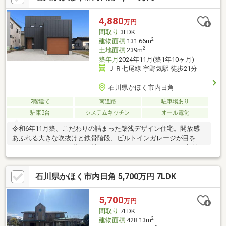
お家。■アクセス■・中津幡駅まで徒歩約１０分。・アルプラザ津
幡やカジマートまでお車ですぐ♪・コンビニやドラッグストアなど
4,880
万円
も充実。・太白台小学校まで徒歩約１２分。・津幡中学校まで徒
間取り
3LDK
歩約１７分。ぜひお問い合わせ下さい♪
2
建物面積
131.66m
2
土地面積
239m
築年月
2024年11月(築1年10ヶ月)
ＪＲ七尾線 宇野気駅 徒歩21分
石川県かほく市内日角
2階建て
南道路
駐車場あり
駐車3台
システムキッチン
オール電化
令和6年11月築、こだわりの詰まった築浅デザイン住宅。開放感
あふれる大きな吹抜けと鉄骨階段、ビルトインガレージが目を引
く3LDKです。LDKは約18.8帖。SIC・WIC・サンルームなど収納や
家事動線も充実しています。敷地は約72坪あり、ガレージを含め
最大5台駐車可能（車種による）。大切な愛車を守りたい方や、ア
石川県かほく市内日角 5,700万円 7LDK
ウトドア用品の保管・趣味のスペースを求める方にもおすすめで
す。レンガ調のアクセントウォールや造作洗面、開放的な大型バ
ルコニーなど、一般的な建売住宅とはひと味違う空間をぜひ現地
5,700
万円
でご体感ください。
間取り
7LDK
2
建物面積
428.13m