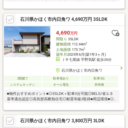
小学校まで徒歩約20分◎かほく市宇ノ気中学校まで徒歩約25分◎
イオンモールかほく市まで徒歩約14分◎のと共栄信用金庫宇ノ気
支店まで徒歩約21分
石川県かほく市内日角ワ 4,690万円 3SLDK
4,690
万円
間取り
3SLDK
2
建物面積
112.44m
2
土地面積
175.7m
築年月
2025年6月(築1年3ヶ月)
ＪＲ七尾線 宇野気駅 徒歩26分
石川県かほく市内日角ワ
2階建て
駐車場あり
駐車3台
システムキッチン
オール電化
所有権
■物件おすすめポイント■◎3SLDK＋駐車3台可能◎BELS/省エネ
基準適合認定◎高気密高断熱住宅◎耐震等級3取得■周辺環境■◎
宇ノ気小学校まで徒歩約26分◎宇ノ気中学校まで徒歩約30分◎フ
ァミリーマートかほく大崎南店まで徒歩約2分◎イオンスタイルか
ほくまで徒歩約5分【現地見学会】＝＝＝＝＝＝＝＝＝＝＝＝＝＝
石川県かほく市内日角ワ 3,800万円 3LDK
＝＝＝＝＝平日・土日 いつでもOK！！喜んで承ります♪見学さ
れたい方はお気軽にお問い合わせください♪〈時間〉9:00～18:00※