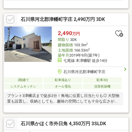
石川県河北郡津幡町字庄 2,490万円 3DK
2,490
万円
間取り
3DK
2
建物面積
103.5m
2
土地面積
166.53m
築年月
2019年9月(築7年)
七尾線 本津幡駅 徒歩14分
石川県河北郡津幡町字庄
2階建て
駐車場あり
駐車3台
システムキッチン
オール電化
浴室乾燥機
プラント3津幡店まで徒歩2分！角地に位置し日当たりも◎ 大型物
置も設置し、収納としても、趣味の空間にしても十分な広さがあ
ります！
石川県かほく市外日角 4,350万円 3SLDK