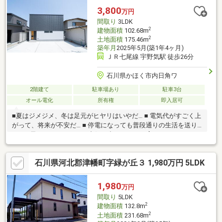
事前予約で時間外の案内も可能！
3,800
万円
間取り
3LDK
2
建物面積
102.68m
2
土地面積
175.46m
築年月
2025年5月(築1年4ヶ月)
ＪＲ七尾線 宇野気駅 徒歩26分
石川県かほく市内日角ワ
2階建て
駐車場あり
駐車3台
オール電化
所有権
即入居可
■夏はジメジメ、冬は足元がヒヤリはいやだ… ■ 電気代がすごく上
がって、将来が不安だ… ■ 停電になっても普段通りの生活を送り
たい ■子どもにはキレイな空気の中でのびのび育ってほしいひと
つでも当てはまる方にこそ、おすすめしたい仕様となっておりま
す ☆エアコン1台で家中快適 家のどこにいても温度差のない
石川県河北郡津幡町字緑が丘３ 1,980万円 5LDK
心地よさ ☆太陽光発電システム（8.3kW）＋AIクラウドHEMS
光熱費は限りなく0円に近づく暮らし ☆蓄電池（POWER DEPO
H）蓄熱容量12.8kWh 大容量蓄電池で突然の停電にも対応 ☆
1,980
万円
気圧調整式第一種全熱交換気システム 玄関に入った瞬間に感じ
間取り
5LDK
る空気のすがすがしさ
2
建物面積
132.8m
2
土地面積
231.68m