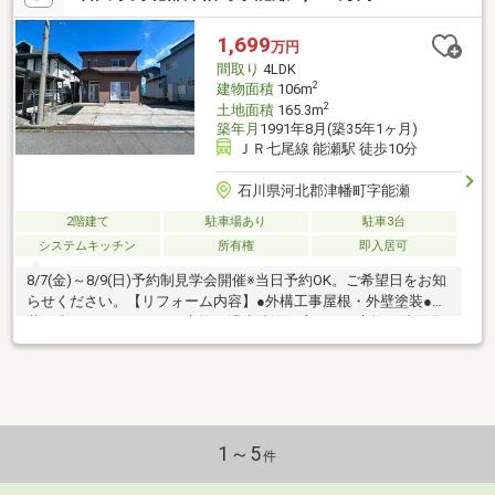
1,699
万円
間取り
4LDK
2
建物面積
106m
2
土地面積
165.3m
築年月
1991年8月(築35年1ヶ月)
ＪＲ七尾線 能瀬駅 徒歩10分
石川県河北郡津幡町字能瀬
2階建て
駐車場あり
駐車3台
システムキッチン
所有権
即入居可
8/7(金)～8/9(日)予約制見学会開催※当日予約OK。ご希望日をお知
らせください。【リフォーム内容】●外構工事屋根・外壁塗装●内
装工事システムキッチン交換、温水洗浄便座トイレ交換、洗面化
粧台交換、クロス張替え、フロアタイル上張り、クッションフロ
ア張替え、インターホン設置、火災警報器設置、照明LED交換、
残置物撤去、漏電点検、設備点検、雨漏り点検、漏水点検【おす
すめポイント】・雨漏り、構造上主要な部分の欠陥や・腐食、給
排水管の故障や漏水についてお引渡しより２年間保証・シロアリ
防除工事施工後5年間保証・新品の照明器具設置済みなので入居後
1～5
件
にすぐに生活が始められます