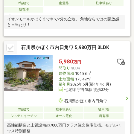
2階建て
南道路
駐車場あり
所有権
イオンモールかほくまで車で2分の立地。 角地ならではの開放感
と日当たり！
石川県かほく市内日角ワ 5,980万円 3LDK
5,980
万円
間取り
3LDK
2
建物面積
104.88m
2
土地面積
175.47m
築年月
2025年5月(築1年4ヶ月)
七尾線 宇野気駅 徒歩32分
石川県かほく市内日角ワ
2階建て
駐車場あり
駐車3台
システムキッチン
オール電化
所有権
高性能構造と上質設備の7000万円クラス注文住宅仕様。モデルハ
ウス特別価格