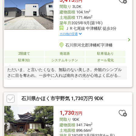
万円
間取り
3LDK
2
建物面積
104.1m
2
土地面積
171.46m
築年月
2025年9月(築1年)
ＪＲ七尾線 中津幡駅 徒歩3分
その他の交通
石川県河北郡津幡町字津幡
2階建て
南道路
駐車場あり
駐車3台
システムキッチン
オール電化
ただいま、と言いたくなる、無駄のない美しさ。外観のシンプル
さに目を奪われ、一歩中に入れば南向きの光が心地よく広がる空
間。石友ホームグループが贈るこの家は、北陸の気候に負けない
高断熱窓と制振ダンパーを備えた、永く安心できる住まいです。
エアコン2台や食洗機、室内物干しなど「欲しかった設備」が最初
石川県かほく市宇野気 1,730万円 9DK
から揃っているため、すぐにワンランク上の暮らしを始められま
す。■即入居可／津幡町奨励金（最大95万円）対象■新規見学予約
でAmazonギフトカード2000円分進呈（条件有）住むほどに愛着
1,730
万円
が湧く高性能な家を、ぜひ現地でご体感ください！
間取り
9DK
2
建物面積
341.74m
2
土地面積
896.66m
築年月
1974年3月(築52年6ヶ月)