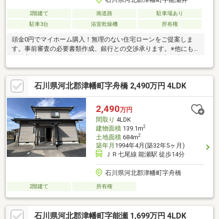
2階建て
南道路
駐車場あり
駐車3台
浴室乾燥機
所有権
頭金0円でマイホーム購入！無理のない住宅ローンをご提案しま
す。事前審査の必要書類作成、銀行との交渉承ります。※他にも
借り入れがある※転職したばかり※自己資金が無い※年収が少ない
ぜひご相談ください。
石川県河北郡津幡町字舟橋 2,490万円 4LDK
2,490
万円
間取り
4LDK
2
建物面積
139.1m
2
土地面積
684m
築年月
1994年4月(築32年5ヶ月)
ＪＲ七尾線 能瀬駅 徒歩14分
石川県河北郡津幡町字舟橋
2階建て
所有権
石川県河北郡津幡町字能瀬 1,699万円 4LDK