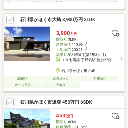
広いリビングは希少で収納も豊富。カーポートも付いて駐車3台以
上は魅力的◎随時内見対応致しますので、ご連絡お待ちしており
ます。・売主契約不適合免責・現状有姿売買
石川県かほく市大崎 3,900万円 3LDK
3,900
万円
間取り
3LDK
2
建物面積
110.96m
2
土地面積
200.23m
築年月
2024年6月(築2年3ヶ月)
ＪＲ七尾線 宇野気駅 徒歩27分
石川県かほく市大崎
2階建て
駐車場あり
駐車3台
オール電化
所有権
石川県かほく市遠塚 450万円 6SDK
450
万円
間取り
6SDK
2
建物面積
170.36m