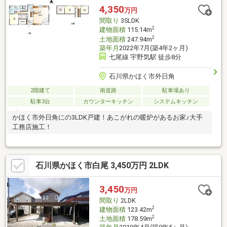
4,350
万円
間取り
3SLDK
2
建物面積
115.14m
2
土地面積
247.94m
築年月
2022年7月(築4年2ヶ月)
七尾線 宇野気駅 徒歩8分
石川県かほく市外日角
2階建て
南道路
駐車場あり
駐車3台
カウンターキッチン
システムキッチン
かほく市外日角にの3LDK戸建！あこがれの暖炉があるお家♪大手
工務店施工！
石川県かほく市白尾 3,450万円 2LDK
3,450
万円
間取り
2LDK
2
建物面積
123.42m
2
土地面積
178.59m