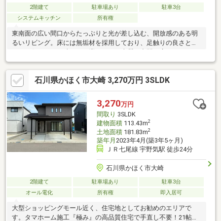
2階建て
駐車場あり
駐車3台
システムキッチン
所有権
東南面の広い間口からたっぷりと光が差し込む、開放感のある明
るいリビング。床には無垢材を採用しており、足触りの良さとと
もに、住むほどに味わいが増していく上質な空間が広がります。
見た目以上に収納が充実している点も本物件の魅力で、シューズ
クロークやファミリークロークをはじめ、適材適所に計画された
石川県かほく市大崎 3,270万円 3SLDK
収納設計により住空間をすっきり保てます。さらに家事動線にも
配慮された間取りで、毎日の暮らしやすさを実感いただけます。
クセのない素直なプランは幅広いご家族にフィットしやすく、同
3,270
万円
価格帯の建売住宅とぜひ比較してご検討いただきたい一邸です。
間取り
3SLDK
2
建物面積
113.43m
2
土地面積
181.83m
築年月
2023年4月(築3年5ヶ月)
ＪＲ七尾線 宇野気駅 徒歩24分
石川県かほく市大崎
2階建て
駐車場あり
駐車3台
オール電化
所有権
即入居可
大型ショッピングモール近く、住宅地としてお勧めのエリアで
す。タマホーム施工『極み』の高品質住宅で手直し不要！21帖の