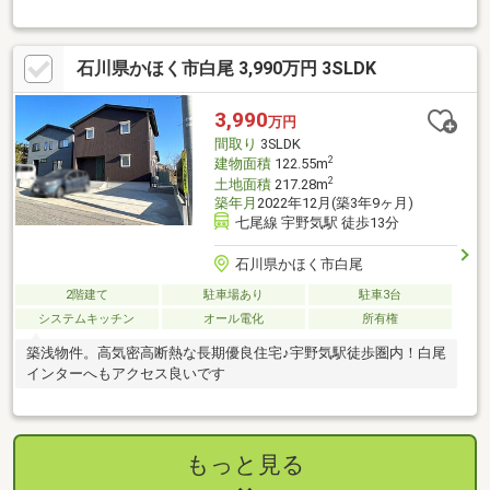
石川県かほく市白尾 3,990万円 3SLDK
3,990
万円
間取り
3SLDK
2
建物面積
122.55m
2
土地面積
217.28m
築年月
2022年12月(築3年9ヶ月)
七尾線 宇野気駅 徒歩13分
石川県かほく市白尾
2階建て
駐車場あり
駐車3台
システムキッチン
オール電化
所有権
築浅物件。高気密高断熱な長期優良住宅♪宇野気駅徒歩圏内！白尾
インターへもアクセス良いです
もっと見る