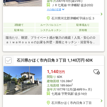
築年月
2001年9月(築25年)
ＪＲ七尾線 中津幡駅 徒歩20分
その他の交通
石川県河北郡津幡町字緑が丘３
2階建て
ルーフバルコニー
駐車場あり
駐車3台
システムキッチン
所有権
陽当たり、眺望、プライベート感が魅力の南庭！人気・安心のＤ
ａｉｗａＨｏｕｓｅのお家を外壁・屋根とキッチン・浴室等を数
年前に改装した駐車３台（カーポートに２台）物置、エアコン４
台、カーテン付の担当者いち押しのお家です！！○直近のリフォ
ーム箇所○２０１９年 １月 ＬＤＫクロス張替 １２
石川県かほく市内日角３丁目 1,140万円 6DK
月 洗面化粧台入替工事２０２０年１０月 キッチン/浴室工事
（約２０９万）２０２１年 ５月 外壁/屋根/防蟻工事（約３４
４万） ○ＡＱサポート証書○構造・防水 ～２０３１年９月２
1,140
万円
９日迄防蟻工事保証～２０３１年５月１７日迄○その他見どころ
間取り
6DK
○・物置、エアコン４台、カーテン付
2
建物面積
126.38m
2
土地面積
189.66m
築年月
1977年12月(築48年9ヶ月)
七尾線 宇野気駅 徒歩16分
石川県かほく市内日角３丁目