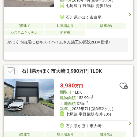
築年月
2018年4月(築8年5ヶ月)
七尾線 宇野気駅 徒歩16分
石川県かほく市白尾
2階建て
駐車場あり
駐車2台
システムキッチン
所有権
かほく市白尾にセキスイハイムさん施工の築浅2LDK登場♪
石川県かほく市大崎 3,980万円 1LDK
3,980
万円
間取り
1LDK
2
建物面積
152.99m
2
土地面積
375m
築年月
2023年7月(築3年2ヶ月)
七尾線 宇野気駅 徒歩30分
石川県かほく市大崎
2階建て
駐車場あり
駐車3台