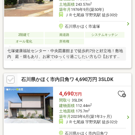
2
土地面積
243.57m
築年月
1976年9月(築50年)
ＪＲ七尾線 宇野気駅 徒歩30分
石川県かほく市遠塚
2階建て
南道路
システムキッチン
オール電化
所有権
七塚健康福祉センター・中央図書館まで徒歩約7分と好立地！敷地
内 庭・畑もあり、お家でゆっくり過ごしたい方も◎【おすす
め】☆6SDKと部屋数充実♪☆縁側からお庭が眺められ、ゆったり
とした時間を楽しむこと出来ます♪☆１階和室（８帖）床の間横
に書院あり、気品ある和室♪☆広々とした玄関♪玄関天井・壁は木
石川県かほく市内日角ワ 4,690万円 3SLDK
材の装飾が施されており、高級感あり♪玄関ポーチは風除室になっ
ており、海近くで雨風の心配もなく過ごせますね♪☆敷地内には
車庫あり、車庫裏には畑スペースもあり♪お家時間を楽しみたい方
4,690
万円
に♪
間取り
3SLDK
2
建物面積
112.44m
2
土地面積
175.7m
築年月
2025年6月(築1年3ヶ月)
ＪＲ七尾線 宇野気駅 徒歩32分
石川県かほく市内日角ワ