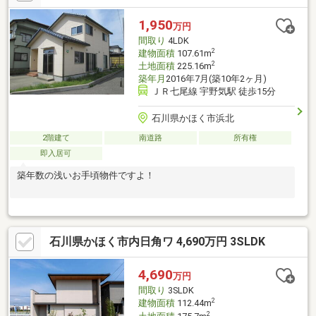
スが少ないお家です♪立地は、宇野気駅から徒歩１１分、白尾イン
ターへもアクセス良く、金沢市への通勤や能登方面へも便利！小
1,950
万円
学校も近くて安心です◎2階の12帖は、2部屋に間仕切り可能！！
間取り
4LDK
2
建物面積
107.61m
2
土地面積
225.16m
築年月
2016年7月(築10年2ヶ月)
ＪＲ七尾線 宇野気駅 徒歩15分
石川県かほく市浜北
2階建て
南道路
所有権
即入居可
築年数の浅いお手頃物件ですよ！
石川県かほく市内日角ワ 4,690万円 3SLDK
4,690
万円
間取り
3SLDK
2
建物面積
112.44m
2