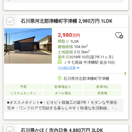
石川県河北郡津幡町字津幡 2,980万円 1LDK
2,980
万円
間取り
1LDK
2
建物面積
104.3m
2
土地面積
212.56m
築年月
2018年10月(築7年11ヶ月)
ＪＲ七尾線 中津幡駅 徒歩10分
その他の交通
石川県河北郡津幡町字津幡
平屋
駐車場あり
駐車3台
システムキッチン
オール電化
所有権
■オススメポイント■・ビオビト様施工の築7年！モダンな平屋住
宅☆・ワンフロアで完結する暮らしやすく快適な生活動線。・Ｌ
ＤＫから広がる自然たっぷりの開放的な空間。・駐車３台。うち
２台駐車可能な大きなビルトインガレージ。・お車やバイク、趣
味の為の作業スペースとしても◎・リビング、寝室にはエアコン
石川県かほく市内日角 4,880万円 3LDK
あり。・書斎、サンルーム、ウッドデッキや外部物置など充実の