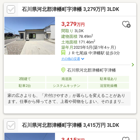
石川県河北郡津幡町字津幡 3,279万円 3LDK
3,279
万円
間取り
3LDK
2
建物面積
78.49m
2
土地面積
171.46m
築年月
2025年5月(築1年4ヶ月)
ＪＲ七尾線 中津幡駅 徒歩3分
その他の交通
石川県河北郡津幡町字津幡
2階建て
南道路
駐車場あり
駐車2台
システムキッチン
浴室乾燥機
家の広さよりも、「片付けやすさ」が暮らしを変えることがあり
ます。仕事から帰ってきて、上着や荷物をしまい、そのままリビ
ングへ。ウォークスルークローゼットを採用した住まいだからこ
そ、毎日の動線がスムーズです。南向きの明るい住空間に加え、
駐車スペースは3台分を確保。食洗機や室内物干しなど家事をサポ
石川県河北郡津幡町字津幡 3,415万円 3LDK
ートする設備も充実しています。さらに、高断熱・高気密仕様と
制震ダンパーを採用。津幡町住宅取得等奨励金（最大95万円）の
対象エリアです。
3,415