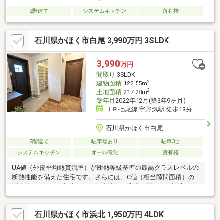
2階建て
システムキッチン
所有権
石川県かほく市白尾 3,990万円 3SLDK
3,990
万円
間取り
3SLDK
2
建物面積
122.55m
2
土地面積
217.28m
築年月
2022年12月(築3年9ヶ月)
ＪＲ七尾線 宇野気駅 徒歩13分
石川県かほく市白尾
2階建て
駐車場あり
駐車3台
システムキッチン
オール電化
所有権
UA値（外皮平均熱貫流率）が断熱等級基準の最高クラスレベルの
断熱性能を備えた住宅です。さらには、C値（相当隙間面積）の
測定値が０．３（相当）と、気密性にも非常に優れた、快適で築
浅の住宅です！長期優良住宅認定書もございます♪太陽光パネルを
搭載していて、お財布にも嬉しいですね！家事動線が効率良く、
石川県かほく市浜北 1,950万円 4LDK
欲しいところにたっぷりの収納がある、居住空間としてもストレ