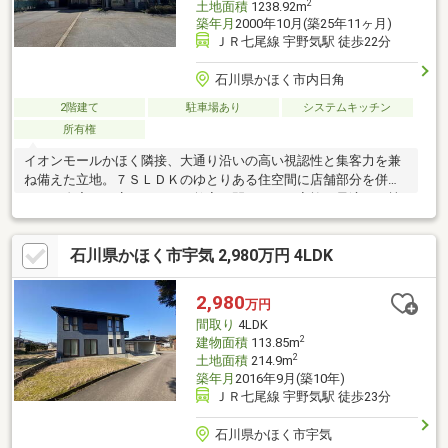
2
土地面積
1238.92m
築年月
2000年10月(築25年11ヶ月)
ＪＲ七尾線 宇野気駅 徒歩22分
石川県かほく市内日角
2階建て
駐車場あり
システムキッチン
所有権
イオンモールかほく隣接、大通り沿いの高い視認性と集客力を兼
ね備えた立地。７ＳＬＤＫのゆとりある住空間に店舗部分を併設
し、ご自宅でお店やサロン、教室を開きたいご家族に最適な一棟
です。男女別トイレや広大な駐車スペースを備え、来客対応も安
心。屋上スペースや２階建物置も活用でき、在庫管理や趣味空間
石川県かほく市宇気 2,980万円 4LDK
としても重宝します。暮らしの安定と事業の可能性を同時に広げ
られる、希少性の高い住居付店舗物件です。
2,980
万円
間取り
4LDK
2
建物面積
113.85m
2
土地面積
214.9m
築年月
2016年9月(築10年)
ＪＲ七尾線 宇野気駅 徒歩23分
石川県かほく市宇気