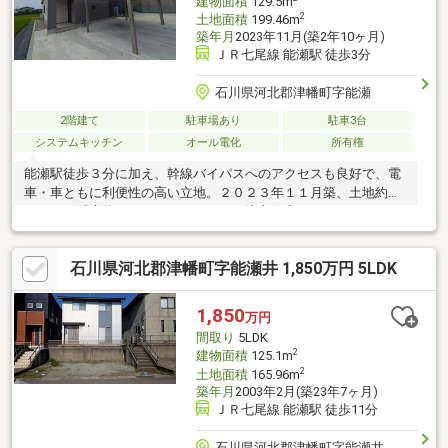
建物面積
129.5m
2
土地面積
199.46m
築年月
2023年11月(築2年10ヶ月)
ＪＲ七尾線 能瀬駅 徒歩3分
石川県河北郡津幡町字能瀬
2階建て
駐車場あり
駐車3台
システムキッチン
オール電化
所有権
能瀬駅徒歩３分に加え、幹線バイパスへのアクセスも良好で、電
車・車ともに利便性の高い立地。２０２３年１１月築、土地約１
９９㎡・延床約１２９㎡のゆとりある注文住宅です。メーターモ
ジュール設計により廊下や階段にもゆとりがあり、体感的な広さ
を実感いただけます。大きな空間を意識した開放的なリビングに
石川県河北郡津幡町字能瀬井 1,850万円 5LDK
はこあがり畳コーナーを設置。将来間仕切り可能な２階洋室や各
室収納、大容量の階段下収納など収納力も充実。駐車３台可（う
ち２台カーポート付）。同価格帯の建売住宅とぜひ比較してご検
1,850
万円
討ください。
間取り
5LDK
2
建物面積
125.1m
2
土地面積
165.96m
築年月
2003年2月(築23年7ヶ月)
ＪＲ七尾線 能瀬駅 徒歩11分
石川県河北郡津幡町字能瀬井