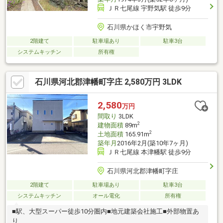
ＪＲ七尾線 宇野気駅 徒歩9分
石川県かほく市宇野気
2階建て
駐車場あり
駐車3台
システムキッチン
所有権
石川県河北郡津幡町字庄 2,580万円 3LDK
2,580
万円
間取り
3LDK
2
建物面積
89m
2
土地面積
165.91m
築年月
2016年2月(築10年7ヶ月)
ＪＲ七尾線 本津幡駅 徒歩9分
石川県河北郡津幡町字庄
2階建て
駐車場あり
駐車3台
システムキッチン
オール電化
所有権
■駅、大型スーパー徒歩10分圏内■地元建築会社施工■外部物置あ
り