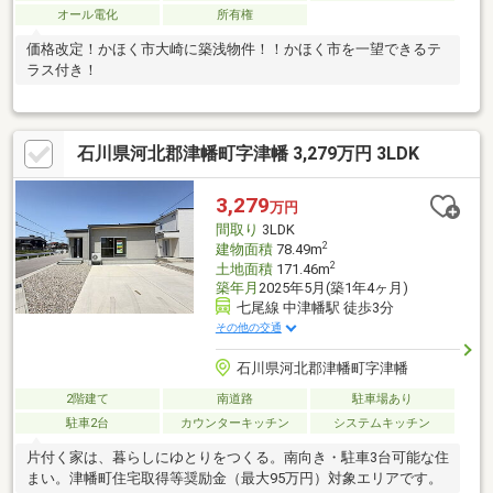
オール電化
所有権
価格改定！かほく市大崎に築浅物件！！かほく市を一望できるテ
ラス付き！
石川県河北郡津幡町字津幡 3,279万円 3LDK
3,279
万円
間取り
3LDK
2
建物面積
78.49m
2
土地面積
171.46m
築年月
2025年5月(築1年4ヶ月)
七尾線 中津幡駅 徒歩3分
その他の交通
石川県河北郡津幡町字津幡
2階建て
南道路
駐車場あり
駐車2台
カウンターキッチン
システムキッチン
片付く家は、暮らしにゆとりをつくる。南向き・駐車3台可能な住
まい。津幡町住宅取得等奨励金（最大95万円）対象エリアです。