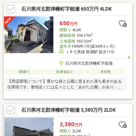
石川県河北郡津幡町字能瀬 650万円 4LDK
650
万円
間取り
4LDK
2
建物面積
104.37m
2
土地面積
165.32m
築年月
1990年7月(築36年2ヶ月)
ＪＲ七尾線 能瀬駅 徒歩11分
石川県河北郡津幡町字能瀬
2階建て
駐車場あり
所有権
【周辺環境について】豊かな緑と公園に恵まれた落ち着きのある
住環境です。敷地近くには広々とした「あがた公園」があり、お
子様との散歩や休日のお出かけ・のびのびとした遊具遊びにもぴ
ったりのロケーション。JR七尾線「能瀬駅」まで徒歩約12分と、
電車を利用した通勤・通学にも便利な立地です。【物件につい
石川県河北郡津幡町字能瀬 3,380万円 2LDK
て】1階には13帖のLDKに加え、独立感のある和室（9.6帖・6帖）
が2室配置されており、ご家族の団らんから来客対応・キッズスペ
ースまで幅広く活用可能。2階の各洋室（7帖・6帖）には収納も
3,380
万円
備わっており、ファミリーでもすっきりと暮らせる間取り設計と
間取り
2LDK
なっています。物件No.15622
2