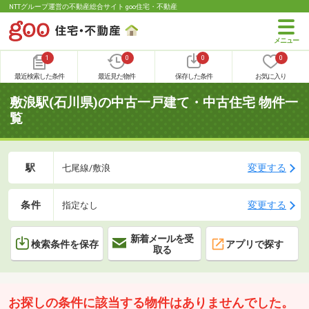
NTTグループ運営の不動産総合サイト goo住宅・不動産
1
0
0
0
最近検索した条件
最近見た物件
保存した条件
お気に入り
敷浪駅(石川県)の中古一戸建て・中古住宅 物件一
覧
駅
変更する
七尾線/敷浪
条件
変更する
指定なし
新着メールを受
検索条件を保存
アプリで探す
取る
お探しの条件に該当する物件はありませんでした。