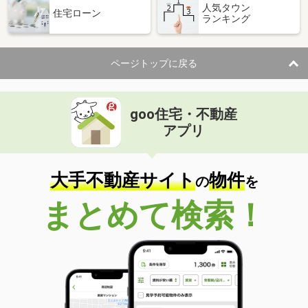
人気タウン
住宅ローン
ランキング
ページトップに戻る
goo住宅・不動産
アプリ
大手不動産サイト
物件
の
を
まとめて検索！