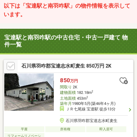
以下は「宝達駅と南羽咋駅」の物件情報を表示して
います。
宝達駅と南羽咋駅の中古住宅・中古一戸建て 物
件一覧
石川県羽咋郡宝達志水町麦生 850万円 2K
850
万円
間取り
2K
2
建物面積
182.18m
2
土地面積
453m
築年月
1980年5月(築46年4ヶ月)
ＪＲ七尾線 宝達駅 徒歩13分
石川県羽咋郡宝達志水町麦生
平屋
所有権
即入居可
リフォームリノベーシ