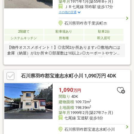
築年月
1971年1月(築55年8ヶ月)
ＪＲ七尾線 羽咋駅 徒歩17分
その他の交通
石川県羽咋市千里浜町ホ
2階建て
駐車場あり
駐車2台
システムキッチン
所有権
即入居可
【物件オススメポイント！】◎玄関2か所あります♪◎敷地内には
倉庫（納屋）が2か所☆◎部屋数は10以上♪◎カーポートやサンル
ーム付き！◎掘りごたつあります♪ぜひこの機会にお問合せくださ
い♪--------見学予約受付中--------営業時間10時～18時（定休日：水
曜日）この時間帯はお電話でのお問い合わせがスムーズに対応で
石川県羽咋郡宝達志水町小川 1,090万円 4DK
きます。お問い合わせは【フリーダイヤル：0800ー816ー7141】
1,090
万円
間取り
4DK
2
建物面積
109.72m
2
土地面積
198.39m
築年月
1999年2月(築27年7ヶ月)
七尾線 宝達駅 徒歩5分
石川県羽咋郡宝達志水町小川