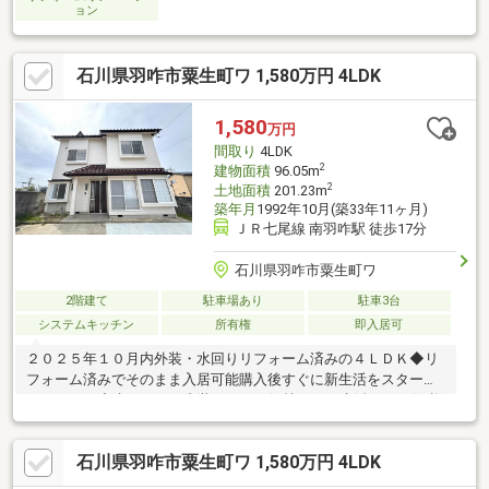
ョン
石川県羽咋市粟生町ワ 1,580万円 4LDK
1,580
万円
間取り
4LDK
2
建物面積
96.05m
2
土地面積
201.23m
築年月
1992年10月(築33年11ヶ月)
ＪＲ七尾線 南羽咋駅 徒歩17分
石川県羽咋市粟生町ワ
2階建て
駐車場あり
駐車3台
システムキッチン
所有権
即入居可
２０２５年１０月内外装・水回りリフォーム済みの４ＬＤＫ◆リ
フォーム済みでそのまま入居可能購入後すぐに新生活をスタート
できます。◆水まわりや内装がきれい気持ちよく生活でき、修繕
の心配も少ない住まいです。◆中古住宅でも安心必要な部分をリ
フォームしているため、快適な住環境が整っています。◆初期費
石川県羽咋市粟生町ワ 1,580万円 4LDK
用を抑えやすい新築よりも価格を抑えながら、きれいな住まいに
住めるのも魅力です。◆間取りは使いやすい４ＬＤＫＬＤＫ１