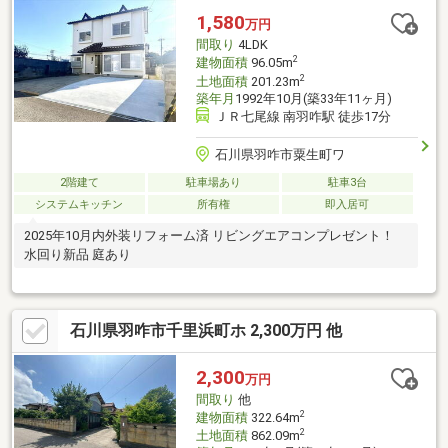
６．３帖で家族がゆったり過ごせる空間です。◆駐車スペース３
1,580
万円
台可能※※※♪♪今ならリビングエアコン1台プレゼント♪♪※※※
間取り
4LDK
2
建物面積
96.05m
2
土地面積
201.23m
築年月
1992年10月(築33年11ヶ月)
ＪＲ七尾線 南羽咋駅 徒歩17分
石川県羽咋市粟生町ワ
2階建て
駐車場あり
駐車3台
システムキッチン
所有権
即入居可
2025年10月内外装リフォーム済 リビングエアコンプレゼント！
水回り新品 庭あり
石川県羽咋市千里浜町ホ 2,300万円 他
2,300
万円
間取り
他
2
建物面積
322.64m
2
土地面積
862.09m