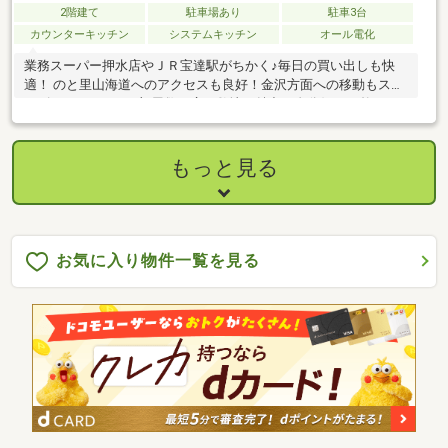
2階建て
駐車場あり
駐車3台
カウンターキッチン
システムキッチン
オール電化
業務スーパー押水店やＪＲ宝達駅がちかく♪毎日の買い出しも快
適！ のと里山海道へのアクセスも良好！金沢方面への移動もスム
ーズに♪ ゆとりある部屋数と広い敷地が魅力！自分好みに整える
中古住宅！
もっと見る
お気に入り物件一覧を見る