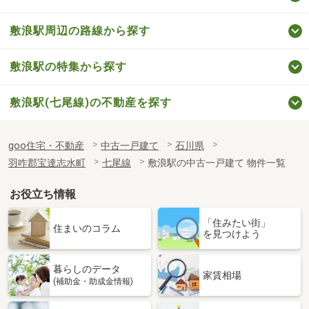
敷浪駅周辺の路線から探す
敷浪駅の特集から探す
敷浪駅(七尾線)の不動産を探す
goo住宅・不動産
中古一戸建て
石川県
羽咋郡宝達志水町
七尾線
敷浪駅の中古一戸建て 物件一覧
お役立ち情報
「住みたい街」
住まいのコラム
を見つけよう
暮らしのデータ
家賃相場
(補助金・助成金情報)