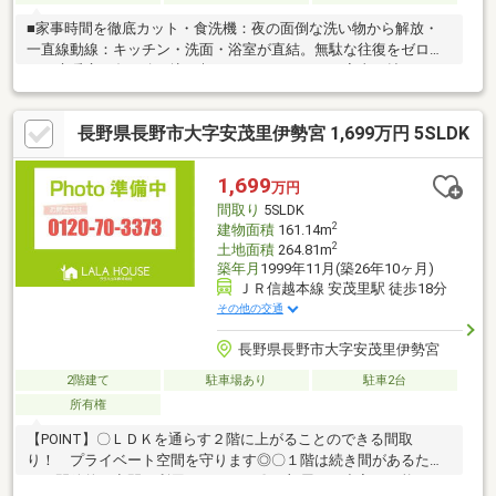
■家事時間を徹底カット・食洗機：夜の面倒な洗い物から解放・
一直線動線：キッチン・洗面・浴室が直結。無駄な往復をゼロ
に・床暖房：冬の冷え込む朝も、スイッチ一つで家事が捗ります
■収納の工夫でLDKを広く使う15畳超のリビングを美しく保つた
め、玄関収納と2階廊下のストック収納を完備出しっぱなしの荷物
長野県長野市大字安茂里伊勢宮 1,699万円 5SLDK
が消え、お掃除もスムーズにツルヤとアオキが共に徒歩10分圏
内、買い物もスムーズ古牧小学校 徒歩約１７分（約１，３５０
ｍ）櫻ヶ岡中学校 徒歩約１３分（約１，０００ｍ）洪水ハザー
1,699
万円
ド外の安心感も、この家の大きな魅力家事の負担を減らし、心に
間取り
5SLDK
余裕をまずは一度、現地をご覧ください
2
建物面積
161.14m
2
土地面積
264.81m
築年月
1999年11月(築26年10ヶ月)
ＪＲ信越本線 安茂里駅 徒歩18分
その他の交通
長野県長野市大字安茂里伊勢宮
2階建て
駐車場あり
駐車2台
所有権
【POINT】〇ＬＤＫを通らす２階に上がることのできる間取
り！ プライベート空間を守ります◎〇１階は続き間があるた
め 開放的に空間を利用できます！〇２部屋から出入り可能なバ