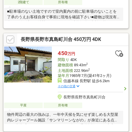
2階建て
所有権
■駐車場のない土地ですので室内案内の前に駐車場のないことを
了承のうえお客様自身で事前に現地を確認下さい■建物は現況有
姿での引き渡しを希望しておりますが建物解体も相談可能です■
下水道は東側長野市道からありますが上水道は北側国道からにな
ります
長野県長野市真島町川合 450万円 4DK
450
万円
間取り
4DK
2
建物面積
89.43m
2
土地面積
222.96m
築年月
1985年7月(築41年2ヶ月)
信越本線 長野駅 徒歩6.2km
その他の交通
長野県長野市真島町川合
平屋
所有権
物件周辺の最大の強みは、一年中天候を気にせず楽しめる大型屋
内レジャープール施設「サンマリーンながの」が身近にある点で
す。造波プールやウォータースライダー、温浴施設などが充実し
ており、ファミリー層の休日