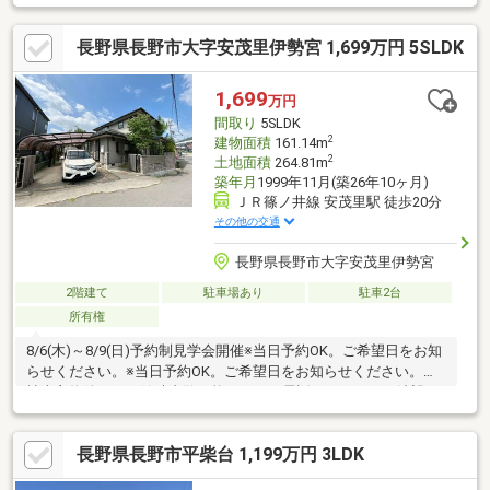
ルコニー お洗濯物もしっかりと干せますね◎■【０１２０－７
０－３３７３】へお気軽にお問い合わせください☆■【ララハウ
長野県長野市大字安茂里伊勢宮 1,699万円 5SLDK
ス 長野支店】で検索♪ 最新情報を毎日更新中です！ 弊社
ホームページをご利用くださいませ☆☆
1,699
万円
間取り
5SLDK
2
建物面積
161.14m
2
土地面積
264.81m
築年月
1999年11月(築26年10ヶ月)
ＪＲ篠ノ井線 安茂里駅 徒歩20分
その他の交通
長野県長野市大字安茂里伊勢宮
2階建て
駐車場あり
駐車2台
所有権
8/6(木)～8/9(日)予約制見学会開催※当日予約OK。ご希望日をお知
らせください。※当日予約OK。ご希望日をお知らせください。自
社売主物件につき随時内覧可能です。お電話かメールでご希望日
をお知らせください。【リフォーム内容】シロアリ工防除工事、
クリーニング、雨漏り点検、設備点検、駐車場拡張【おすすめポ
長野県長野市平柴台 1,199万円 3LDK
イント】・シロアリ防除工事施工後5年間保証。・お客様に合わせ
たローンの組み方や金融機関をご提案。住宅ローンが初めての方