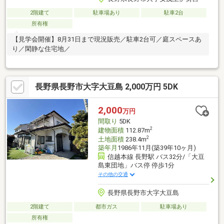
2階建て
駐車場あり
駐車2台
所有権
【見学会開催】8月31日まで現況販売／駐車2台可／庭スペースあ
り／閑静な住宅地／
長野県長野市大字大豆島 2,000万円 5DK
2,000
万円
間取り
5DK
2
建物面積
112.87m
2
土地面積
238.4m
築年月
1986年11月(築39年10ヶ月)
信越本線 長野駅 バス32分/「大豆
島東団地」バス停 停歩1分
その他の交通
長野県長野市大字大豆島
2階建て
都市ガス
駐車場あり
所有権