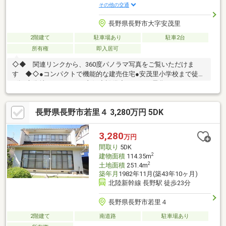
その他の交通
長野県長野市大字安茂里
2階建て
駐車場あり
駐車2台
所有権
即入居可
◇◆ 関連リンクから、360度パノラマ写真をご覧いただけま
す ◆◇●コンパクトで機能的な建売住宅●安茂里小学校まで徒歩
6分●市街地へのアクセス良好◆設備◆・オール電化・エアコン2
台付◆備考◆※当社指定の司法書士での登記となります。
長野県長野市若里４ 3,280万円 5DK
3,280
万円
間取り
5DK
2
建物面積
114.35m
2
土地面積
251.4m
築年月
1982年11月(築43年10ヶ月)
北陸新幹線 長野駅 徒歩23分
長野県長野市若里４
2階建て
南道路
駐車場あり