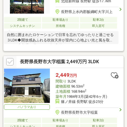
北陸新幹線 長野駅 徒歩17.7km
長野県上水内郡飯綱町大字川上
2階建て
駐車場あり
駐車2台
システムキッチン
所有権
即入居可
自然に囲まれたロケーションで日常を忘れてゆったりと過ごせる
３LDK◆開放感あふれる吹抜天井が室内に心地よい光と風を取込
みます◆新品の薪ストーブを完備しています
長野県長野市大字稲葉 2,449万円 3LDK
2,449
万円
間取り
3LDK
2
建物面積
96.53m
2
土地面積
168.94m
築年月
1984年3月(築42年6ヶ月)
篠ノ井線 長野駅 徒歩25分
パノラマあり
長野県長野市大字稲葉
2階建て
駐車場あり
駐車2台
システムキッチン
所有権
即入居可