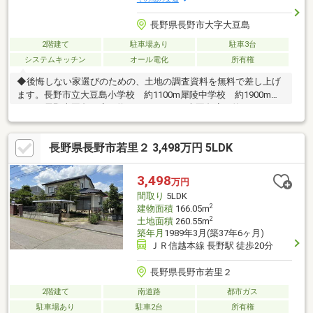
長野県長野市大字大豆島
2階建て
駐車場あり
駐車3台
システムキッチン
オール電化
所有権
◆後悔しない家選びのための、土地の調査資料を無料で差し上げ
ます。長野市立大豆島小学校 約1100m犀陵中学校 約1900mロ
ーソン長野大豆島西店 約632m デリシア大豆島店 約682m バー
ミヤン長野大豆島店 約767m メディカルチェック（内科） 約
840m サンマリーンながの 約1300m◎物件内見のお時間は20分
長野県長野市若里２ 3,498万円 5LDK
から60分まで対応いたします。◎借入例はおよそ下記になりま
す。借入例 2、500万円金利 年利 1．2%（元利均等返済・ボーナ
ス返済なし）返済期間 35年月々の返済額 約 72、925円総返済額
3,498
万円
約3、063万円
間取り
5LDK
2
建物面積
166.05m
2
土地面積
260.55m
築年月
1989年3月(築37年6ヶ月)
ＪＲ信越本線 長野駅 徒歩20分
長野県長野市若里２
2階建て
南道路
都市ガス
駐車場あり
駐車2台
所有権