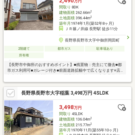
2,490
万円
間取り
8DK
2
建物面積
262.66m
2
土地面積
396.44m
築年月
1974年1月(築52年8ヶ月)
ＪＲ篠ノ井線 長野駅 徒歩11分
長野県長野市大字中御所岡田町
2階建て
都市ガス
駐車場あり
所有権
【長野市中御所のおすすめポイント】■残置物：売主にて撤去■都
市ガス利用可■ガレージ付き■前面道路拡幅中で広くなります※店
舗事務所としても活用できます♪開業資金を抑える／初期費用を軽
減できる事務所・住居一括物件！
長野県長野市大字稲葉 3,498万円 4SLDK
3,498
万円
間取り
4SLDK
2
建物面積
136.04m
2
土地面積
215.77m
築年月
1970年11月(築55年10ヶ月)