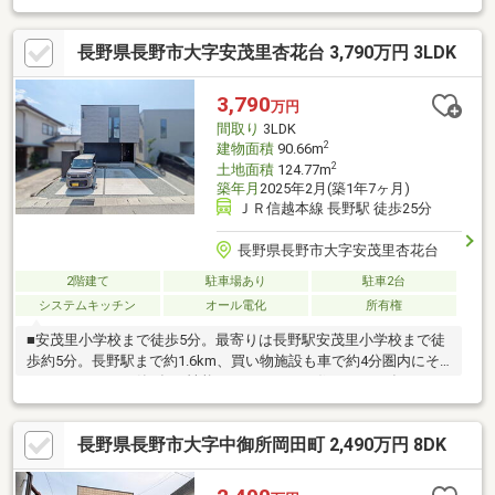
長野県長野市大字安茂里杏花台 3,790万円 3LDK
3,790
万円
間取り
3LDK
2
建物面積
90.66m
2
土地面積
124.77m
築年月
2025年2月(築1年7ヶ月)
ＪＲ信越本線 長野駅 徒歩25分
長野県長野市大字安茂里杏花台
2階建て
駐車場あり
駐車2台
システムキッチン
オール電化
所有権
■安茂里小学校まで徒歩5分。最寄りは長野駅安茂里小学校まで徒
歩約5分。長野駅まで約1.6km、買い物施設も車で約4分圏内にそ
ろっています。■築1年、性能にもこだわった住まい2025年2月
築。LIXILスーパーウォール工法を採用した高気密住宅です。35年
保証も引継ぎできます。■太陽光＋オール電化の3LDK太陽光発電
長野県長野市大字中御所岡田町 2,490万円 8DK
を備えたオール電化住宅。W.I.C付きの3LDKで、駐車も2台可能で
す。