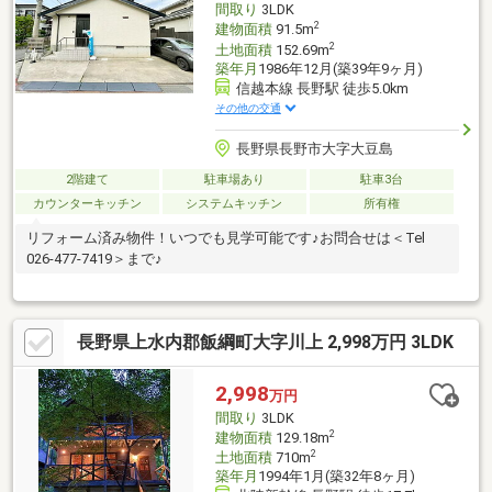
間取り
3LDK
2
建物面積
91.5m
2
土地面積
152.69m
築年月
1986年12月(築39年9ヶ月)
信越本線 長野駅 徒歩5.0km
その他の交通
長野県長野市大字大豆島
2階建て
駐車場あり
駐車3台
カウンターキッチン
システムキッチン
所有権
リフォーム済み物件！いつでも見学可能です♪お問合せは＜Tel
026-477-7419＞まで♪
長野県上水内郡飯綱町大字川上 2,998万円 3LDK
2,998
万円
間取り
3LDK
2
建物面積
129.18m
2
土地面積
710m
築年月
1994年1月(築32年8ヶ月)