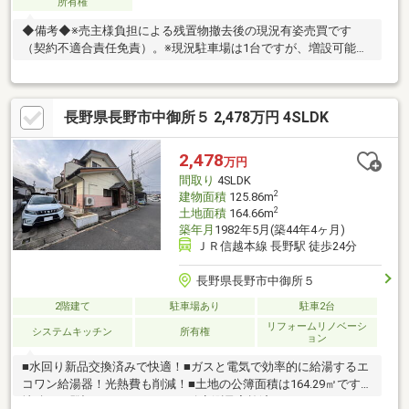
所有権
◆備考◆※売主様負担による残置物撤去後の現況有姿売買です
（契約不適合責任免責）。※現況駐車場は1台ですが、増設可能で
す。
長野県長野市中御所５ 2,478万円 4SLDK
2,478
万円
間取り
4SLDK
2
建物面積
125.86m
2
土地面積
164.66m
築年月
1982年5月(築44年4ヶ月)
ＪＲ信越本線 長野駅 徒歩24分
長野県長野市中御所５
2階建て
駐車場あり
駐車2台
リフォームリノベーシ
システムキッチン
所有権
ョン
■水回り新品交換済みで快適！■ガスと電気で効率的に給湯するエ
コワン給湯器！光熱費も削減！■土地の公簿面積は164.29㎡ですが
地積更正登記はいたしません。確定測量実施済み