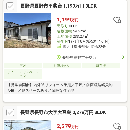
長野県長野市平柴台 1,199万円 3LDK
1,199
万円
間取り
3LDK
2
建物面積
59.62m
2
土地面積
233.27m
築年月
1973年8月(築53年1ヶ月)
篠ノ井線 長野駅 徒歩22分
長野県長野市平柴台
平屋
駐車場あり
所有権
リフォームリノベーシ
ョン
【見学会開催】内外装リフォーム予定／平屋／前面道路幅員約
7.48ｍ／庭スペースあり／閑静な住宅地
長野県長野市大字大豆島 2,279万円 3LDK
2,279
万円