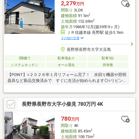
ております※※※
2,279
万円
間取り
3LDK
2
建物面積
91.5m
2
土地面積
152.69m
築年月
1986年12月(築39年9ヶ月)
ＪＲ信越本線 長野駅 徒歩5.1km
その他の交通
長野県長野市大字大豆島
2階建て
駐車場あり
駐車3台
システムキッチン
オール電化
所有権
【POINT】○２０２６年１月リフォーム完了！ 水回り機器や照明
器具など新品交換済みで すぐに生活が始められます◎○リビン
グは２２帖とゆとりのある広さ☆ キッチンには納戸があり、パ
ントリー として日用品のストックや食材のストック などして
おけます☆○全居室６帖の広さがあり、 更に収納スペースも確
長野県長野市大字小柴見 780万円 4K
保！ お部屋もスッキリ保てます◎○駐車スペースは最大で、
３台分可能です♪■【０１２０－７０－３３７３】へお気軽にお問
い合わせください■■【ララハウス 長野】で検索♪ 最新情報
780
万円
を毎日更新中です！ 弊社ホームページをご利用くださいませ
間取り
4K
☆☆
2
建物面積
85.45m
2
土地面積
108.73m