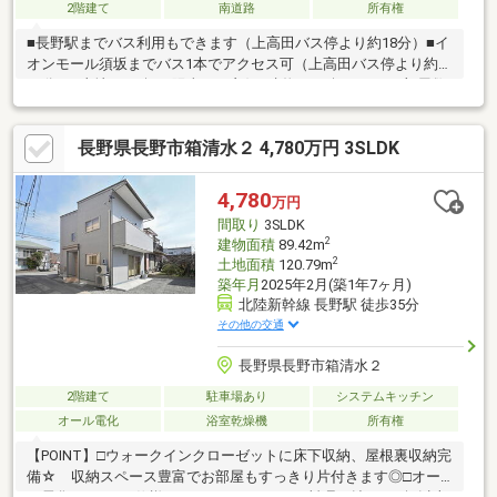
2階建て
南道路
所有権
■長野駅までバス利用もできます（上高田バス停より約18分）■イ
オンモール須坂までバス1本でアクセス可（上高田バス停より約
25分）■土地55.11坪、陽当たり良好■建物37.39坪の6LDK■部屋数
が多めの物件をお探しの方に■ホームインスペクション実施済■現
況空家です■現況敷地内に駐車場はありませんが庭スペースに造
長野県長野市箱清水２ 4,780万円 3SLDK
成可能です。
4,780
万円
間取り
3SLDK
2
建物面積
89.42m
2
土地面積
120.79m
築年月
2025年2月(築1年7ヶ月)
北陸新幹線 長野駅 徒歩35分
その他の交通
長野県長野市箱清水２
2階建て
駐車場あり
システムキッチン
オール電化
浴室乾燥機
所有権
【POINT】□ウォークインクローゼットに床下収納、屋根裏収納完
備☆ 収納スペース豊富でお部屋もすっきり片付きます◎□オー