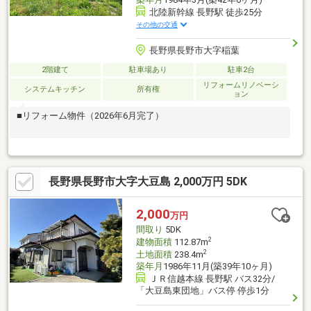
北陸新幹線 長野駅 徒歩25分
その他の交通
長野県長野市大字稲葉
2階建て
駐車場あり
駐車2台
リフォームリノベーシ
システムキッチン
所有権
ョン
■リフォーム物件（2026年6月完了）
長野県長野市大字大豆島 2,000万円 5DK
2,000
万円
間取り
5DK
2
建物面積
112.87m
2
土地面積
238.4m
築年月
1986年11月(築39年10ヶ月)
ＪＲ信越本線 長野駅 バス32分/
「大豆島東団地」バス停 停歩1分