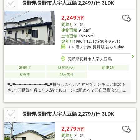
長野県長野市大字大豆島 2,249万円 3LDK
ペースは3台可能▼構造上主要な部分2年保証▼シロアリ防除工事
施工後5年間保証も▼南面のバルコニーで洗濯物も楽々▼即入居
可。ご見学承ります♪【株式会社くすぐる空間】 （営業時間
2,249
万円
9：00～18：00 定休：水曜日） 【フリーダイヤル 0120-217-
間取り
3LDK
437】
2
建物面積
91.5m
2
土地面積
152.69m
築年月
1986年12月(築39年9ヶ月)
ＪＲ篠ノ井線 長野駅 徒歩5.0km
長野県長野市大字大豆島
2階建て
駐車場あり
駐車2台
所有権
即入居可
■□■------------------------■□■暮らしまるごとヤマダデンキにご相談下
さい!!〇勤続年数１年未満でもローンは組める？〇自己資金無しで
も購入できるの？〇マイカーローン、カードローンがあっても住
宅購入できる？■家具・家電・インテリアなど住む為の準備もお
手伝い♪暮らしまるごとサポートさせて頂きます!!■□■------------------
長野県長野市大字大豆島 2,279万円 3LDK
------■□■
2,279
万円
間取り
3LDK
2