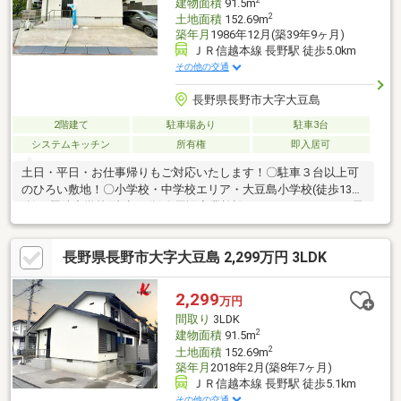
建物面積
91.5m
2
土地面積
152.69m
築年月
1986年12月(築39年9ヶ月)
ＪＲ信越本線 長野駅 徒歩5.0km
その他の交通
長野県長野市大字大豆島
2階建て
駐車場あり
駐車3台
システムキッチン
所有権
即入居可
土日・平日・お仕事帰りもご対応いたします！〇駐車３台以上可
のひろい敷地！〇小学校・中学校エリア・大豆島小学校(徒歩13
分)・犀陵中学校(徒歩26分)〇周辺商業施設・ファミリーマート 長
野大豆島店(徒歩8分)・アメリカンドラッグ 大豆島店(徒歩14分)・
デリシア大豆島店(徒歩9分)○●ONETEAM不動産なら資金計画から
長野県長野市大字大豆島 2,299万円 3LDK
サポート●〇 ローンに不安事ございませんか？・ローンについ
てわからない・車のローンがある・他社で審査に落ちてしまっ
た などページ下部の支払い例もチェック！弊社はお客様に合っ
2,299
万円
たローンのご提案いたします♪
間取り
3LDK
2
建物面積
91.5m
2
土地面積
152.69m
築年月
2018年2月(築8年7ヶ月)
ＪＲ信越本線 長野駅 徒歩5.1km
その他の交通