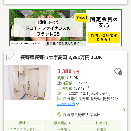
長野県長野市大字高田 3,380万円 3LDK
3,380
万円
間取り
3LDK
2
建物面積
93.57m
2
土地面積
128.13m
築年月
2023年12月(築2年9ヶ月)
長野電鉄長野線 長野駅 徒歩29分
その他の交通
長野県長野市大字高田
2階建て
駐車場あり
駐車2台
システムキッチン
オール電化
床暖房