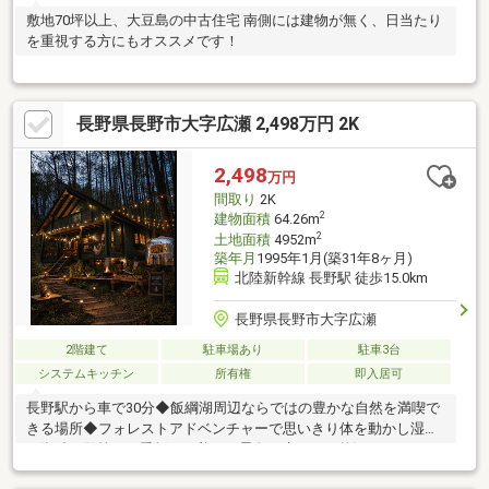
敷地70坪以上、大豆島の中古住宅 南側には建物が無く、日当たり
を重視する方にもオススメです！
長野県長野市大字広瀬 2,498万円 2K
2,498
万円
間取り
2K
2
建物面積
64.26m
2
土地面積
4952m
築年月
1995年1月(築31年8ヶ月)
北陸新幹線 長野駅 徒歩15.0km
長野県長野市大字広瀬
2階建て
駐車場あり
駐車3台
システムキッチン
所有権
即入居可
長野駅から車で30分◆飯綱湖周辺ならではの豊かな自然を満喫で
きる場所◆フォレストアドベンチャーで思いきり体を動かし湿原
や湖畔の散策で四季折々の美しい景色に癒される贅沢なアウトド
アライフが叶います