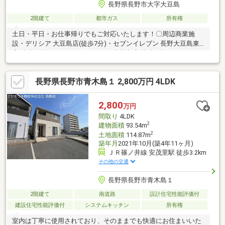
長野県長野市大字大豆島
2階建て
都市ガス
所有権
土日・平日・お仕事帰りでもご対応いたします！〇周辺商業施
設・デリシア 大豆島店(徒歩7分)・セブンイレブン 長野大豆島東
店(徒歩7分)・アメリカンドラッグ 大豆島店(徒歩6分)○●ONETEAM
不動産なら資金計画からサポート●〇 ローンに不安事ございま
せんか？・ローンについてわからない・車のローンがある・他社
長野県長野市青木島１ 2,800万円 4LDK
で審査に落ちてしまった などページ下部の支払い例もチェッ
ク！弊社はお客様に合ったローンのご提案いたします♪
2,800
万円
間取り
4LDK
2
建物面積
93.54m
2
土地面積
114.87m
築年月
2021年10月(築4年11ヶ月)
ＪＲ篠ノ井線 安茂里駅 徒歩3.2km
その他の交通
長野県長野市青木島１
2階建て
南道路
設計住宅性能評価付
建設住宅性能評価付
システムキッチン
所有権
室内は丁寧に使用されており、そのままでも快適にお住まいいた