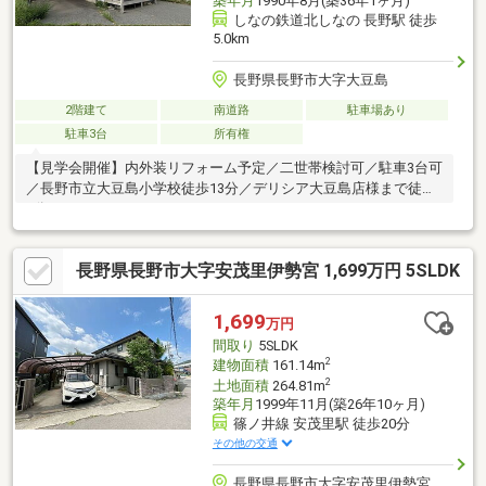
築年月
1990年8月(築36年1ヶ月)
しなの鉄道北しなの 長野駅 徒歩
5.0km
長野県長野市大字大豆島
2階建て
南道路
駐車場あり
駐車3台
所有権
【見学会開催】内外装リフォーム予定／二世帯検討可／駐車3台可
／長野市立大豆島小学校徒歩13分／デリシア大豆島店様まで徒歩
7分
長野県長野市大字安茂里伊勢宮 1,699万円 5SLDK
1,699
万円
間取り
5SLDK
2
建物面積
161.14m
2
土地面積
264.81m
築年月
1999年11月(築26年10ヶ月)
篠ノ井線 安茂里駅 徒歩20分
その他の交通
長野県長野市大字安茂里伊勢宮