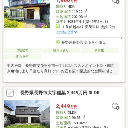
1,900
万円
間取り
4DK
2
建物面積
119.22m
2
土地面積
202.08m
築年月
1981年4月(築45年5ヶ月)
ＪＲ信越本線 安茂里駅 徒歩12分
その他の交通
長野県長野市安茂里小市１
2階建て
駐車場あり
所有権
即入居可
中古戸建 長野市安茂里小市一丁目◎おススメポイント◎・南向
き角地により日当たり良好です♪お庭も広く開放的な空間を感じて
ください・スーパーまで徒歩圏内で日々の買い物も楽々ですね・
駐車スペースあります・松ヶ丘小学校/裾花中学校エリアリフォー
ム相談＆ローン相談もお任せください。経験豊富なスタッフがお
長野県長野市大字稲葉 2,449万円 3LDK
客様にあったご提案をさせていただきます。もちろん相談無料で
す♪お気軽にお問い合わせ下さい♪Be-Style長野本社026-217-5014
2,449
万円
間取り
3LDK
2
建物面積
96.53m
2
土地面積
168.94m
築年月
1984年3月(築42年6ヶ月)