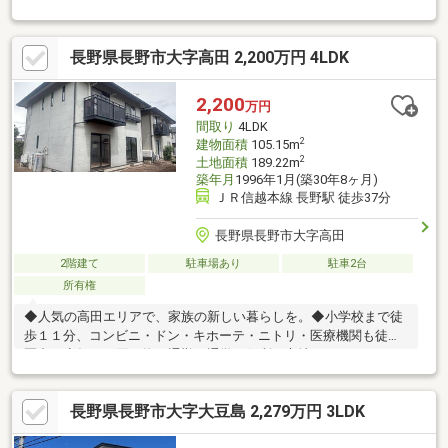
ル電化、IHは3口仕様のシステムキッチンで料理も捗る♪□1坪以上
の広い浴室は窓あり◎ さらに嬉しい浴室暖房、浴室乾燥機付き
です♪□長野駅からバス12分 バス停 深田町から徒歩約3分！
長野県長野市大字高田 2,200万円 4LDK
長野電鉄 長野線 善光寺下駅まで徒歩約16分と長野駅へもアク
セスしやすい立地です♪■【0120-70-3373】へお気軽にお問い合わ
せください■■【ララハウス 長野】で検索♪ 最新情報を毎日
2,200
万円
更新中です！ 弊社ホームページをご利用くださいませ☆☆
間取り
4LDK
2
建物面積
105.15m
2
土地面積
189.22m
築年月
1996年1月(築30年8ヶ月)
ＪＲ信越本線 長野駅 徒歩37分
長野県長野市大字高田
2階建て
駐車場あり
駐車2台
所有権
◆人気の高田エリアで、家族の新しい暮らしを。◆小学校まで徒
歩１１分、コンビニ・ドン・キホーテ・ニトリ・医療機関も徒歩
圏内。◆毎日の買い物や通勤・通学が便利な立地でありながら、
閑静な住宅街で落ち着いた暮らしを実現できます。◆長野駅まで
車約１３分、国道１８号へのアクセスも良好。◆駐車２台可能
長野県長野市大字大豆島 2,279万円 3LDK
で、子育て世代にもおすすめの住まいです。※※※水回りはリフォ
ームが必要です。施工会社のご紹介や見積りのご相談もお受けし