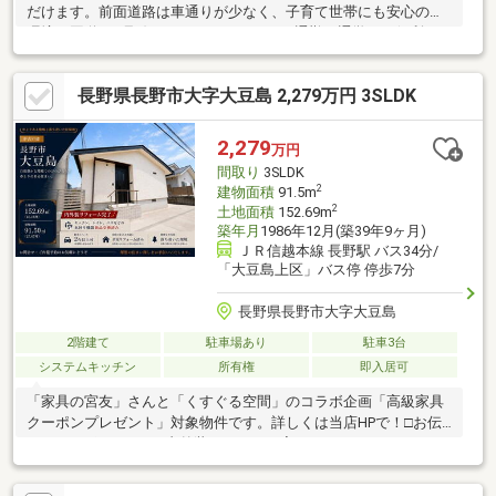
だけます。前面道路は車通りが少なく、子育て世帯にも安心の住
環境。国道117号線へアクセスしやすく、通勤・通学にも便利な
立地です。2面採光のリビングは日中も明るく、心地よい空間。ペ
ットと暮らすご夫婦や、多頭飼いを楽しむお一人暮らしの方にも
長野県長野市大字大豆島 2,279万円 3SLDK
おすすめの広さです。浴室はゆとりある1坪タイプで、お子様との
バスタイムものびのび楽しめます。太陽光パネル搭載で、毎月の
光熱費を抑えやすいのもうれしいポイントです。・浸水想定区域
2,279
万円
0.5～3.0m/駐車場2台可/太陽光パネル搭載/蓄電池有り○古牧小学
間取り
3SLDK
校・三陽中学校エリア
2
建物面積
91.5m
2
土地面積
152.69m
築年月
1986年12月(築39年9ヶ月)
ＪＲ信越本線 長野駅 バス34分/
「大豆島上区」バス停 停歩7分
長野県長野市大字大豆島
2階建て
駐車場あり
駐車3台
システムキッチン
所有権
即入居可
「家具の宮友」さんと「くすぐる空間」のコラボ企画「高級家具
クーポンプレゼント」対象物件です。詳しくは当店HPで！□お伝
えしたいポイント□▼内外装リフォーム完了しました♪▼キッチ
ン・トイレ・バスなど水回り機器も新品交換済▼デリシア・コン
ビニなど商業施設ありでお買物◎▼オール電化で安全に▼駐車ス