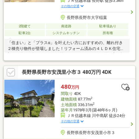
ＪＲ信越本線 長野駅 徒歩3.3km
その他の交通
長野県長野市大字稲葉
2階建て
南道路
駐車場あり
駐車2台
システムキッチン
所有権
「住まい」と「プラスα」を叶えたい方におすすめの、離れ付き
２棟売り物件が登場しました！リフォーム済みの４ＬＤＫ住宅に
加え、築１０年の１ＬＤＫの離れがセットになった、使い方の幅
がとにかく広い魅力的な物件です。親世帯・子世帯で生活空間を
分けられる二世帯住宅としてはもちろん、ご兄弟での同居、自営
長野県長野市安茂里小市３ 480万円 4DK
業の事務所兼住居、在宅ワーク用スペース、趣味のお部屋、来客
用スペースなど、多彩なライフスタイルに対応可能。離れは比較
的新しく状態も良好なため、そのまま活用しやすいのも嬉しいポ
480
万円
イントです。家族構成や働き方が多様化する今だからこそ、「も
間取り
4DK
う一棟ある」価値を実感できる物件です。
2
建物面積
87.77m
2
土地面積
336.31m
築年月
1978年3月(築48年6ヶ月)
ＪＲ信越本線 川中島駅 徒歩24分
その他の交通
長野県長野市安茂里小市３