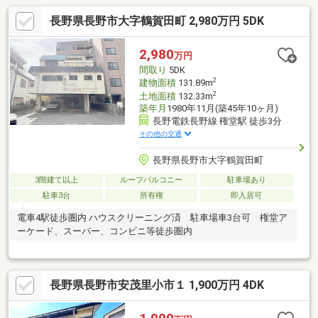
長野県長野市大字鶴賀田町 2,980万円 5DK
2,980
万円
間取り
5DK
2
建物面積
131.89m
2
土地面積
132.33m
築年月
1980年11月(築45年10ヶ月)
長野電鉄長野線 権堂駅 徒歩3分
その他の交通
長野県長野市大字鶴賀田町
3階建て以上
ルーフバルコニー
駐車場あり
駐車3台
所有権
即入居可
電車4駅徒歩圏内 ハウスクリーニング済 駐車場車3台可 権堂ア
ーケード、スーパー、コンビニ等徒歩圏内
長野県長野市安茂里小市１ 1,900万円 4DK