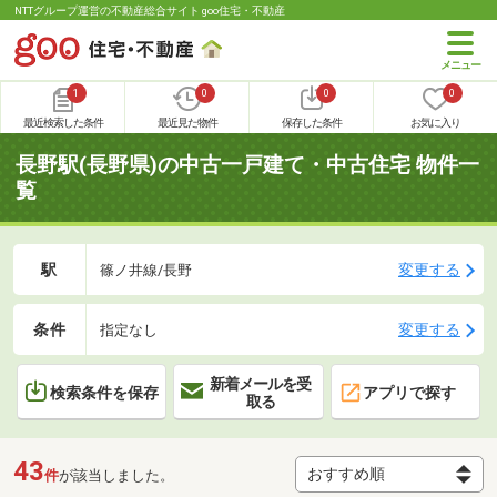
NTTグループ運営の不動産総合サイト goo住宅・不動産
1
0
0
0
最近検索した条件
最近見た物件
保存した条件
お気に入り
長野駅(長野県)の中古一戸建て・中古住宅 物件一
覧
駅
変更する
篠ノ井線/長野
条件
変更する
指定なし
新着メールを受
検索条件を保存
アプリで探す
取る
43
件
が該当しました。