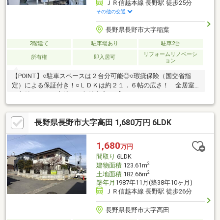
ＪＲ信越本線 長野駅 徒歩25分
その他の交通
長野県長野市大字稲葉
2階建て
駐車場あり
駐車2台
リフォームリノベーシ
所有権
即入居可
ョン
【POINT】○駐車スペースは２台分可能◎○瑕疵保険（国交省指
定）による保証付き！○ＬＤＫは約２１．６帖の広さ！ 全居室
に収納スペース完備で 収納充実♪■【０１２０－７０－３３７
３】へお気軽にお問い合わせください☆■【ララハウス 長野支
店】で検索♪ 最新情報を毎日更新中です！ 弊社ホームペー
長野県長野市大字高田 1,680万円 6LDK
ジをご利用くださいませ☆☆
1,680
万円
間取り
6LDK
2
建物面積
123.61m
2
土地面積
182.66m
築年月
1987年11月(築38年10ヶ月)
ＪＲ信越本線 長野駅 徒歩26分
長野県長野市大字高田