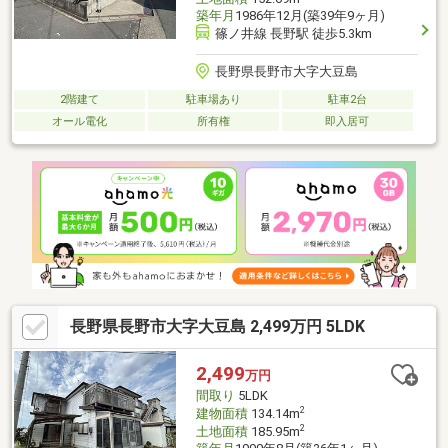
築年月
1986年12月(築39年9ヶ月)
篠ノ井線 長野駅 徒歩5.3km
長野県長野市大字大豆島
2階建て
駐車場あり
駐車2台
オール電化
所有権
即入居可
長野県長野市大字大豆島 2,499万円 5LDK
2,499
万円
間取り
5LDK
2
建物面積
134.14m
2
土地面積
185.95m