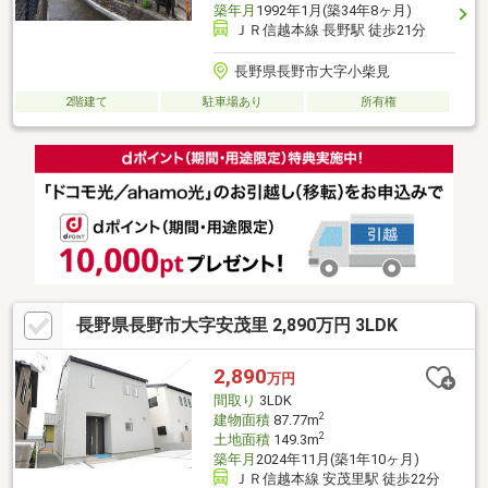
築年月
1992年1月(築34年8ヶ月)
ＪＲ信越本線 長野駅 徒歩21分
長野県長野市大字小柴見
2階建て
駐車場あり
所有権
長野県長野市大字安茂里 2,890万円 3LDK
2,890
万円
間取り
3LDK
2
建物面積
87.77m
2
土地面積
149.3m
築年月
2024年11月(築1年10ヶ月)
ＪＲ信越本線 安茂里駅 徒歩22分