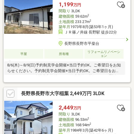
でもお気軽にご相談ください。【周辺施設】・長野市立安茂里小
1,199
万円
学校まで約650ｍ（徒歩約9分）・長野市立裾花中学校まで約550
間取り
3LDK
ｍ
2
建物面積
59.62m
2
土地面積
233.27m
築年月
1973年8月(築53年1ヶ月)
ＪＲ篠ノ井線 長野駅 徒歩22分
長野県長野市平柴台
リフォームリノベーシ
平屋
所有権
ョン
8/6(木)～8/9(日)予約制見学会開催※当日予約OK。ご希望日をお知
らせください。予約制見学会開催※当日予約OK。ご希望日をお知
らせください。自社売主物件につき随時内覧可能です。お電話か
メールでご希望日をお知らせください。【リフォーム内容】シロ
アリ工防除工事、クリーニング、鍵交換、雨漏り点検、設備点検
長野県長野市大字稲葉 2,449万円 3LDK
システムキッチン交換、ユニットバス交換、トイレ交換、洗面化
粧台交換室内ドア（一部）交換、床材上張り、シューズボックス
交換、クロス張替え、畳表替え、障子・襖張替え【おすすめポイ
2,449
万円
ント】・シロアリ防除工事施工後5年間保証。・お客様に合わせた
間取り
3LDK
ロー
2
建物面積
96.53m
2
土地面積
168.94m
築年月
1984年3月(築42年6ヶ月)