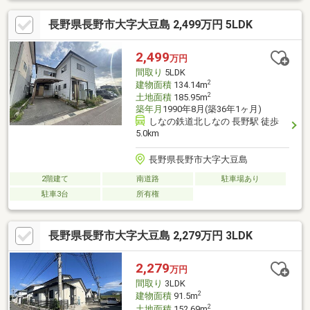
長野県長野市大字大豆島 2,499万円 5LDK
2,499
万円
間取り
5LDK
2
建物面積
134.14m
2
土地面積
185.95m
築年月
1990年8月(築36年1ヶ月)
しなの鉄道北しなの 長野駅 徒歩
5.0km
長野県長野市大字大豆島
2階建て
南道路
駐車場あり
駐車3台
所有権
長野県長野市大字大豆島 2,279万円 3LDK
2,279
万円
間取り
3LDK
2
建物面積
91.5m
2
土地面積
152.69m