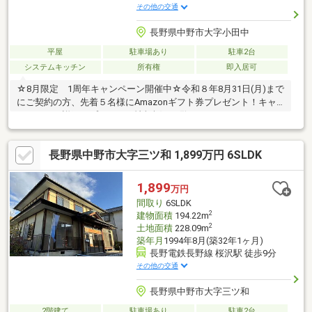
その他の交通
長野県中野市大字小田中
平屋
駐車場あり
駐車2台
システムキッチン
所有権
即入居可
☆8月限定 1周年キャンペーン開催中☆令和８年8月31日(月)まで
にご契約の方、先着５名様にAmazonギフト券プレゼント！キャ
ンペーンの詳細はプレゼント情報欄をご覧ください♪
長野県中野市大字三ツ和 1,899万円 6SLDK
1,899
万円
間取り
6SLDK
2
建物面積
194.22m
2
土地面積
228.09m
築年月
1994年8月(築32年1ヶ月)
長野電鉄長野線 桜沢駅 徒歩9分
その他の交通
長野県中野市大字三ツ和
2階建て
駐車場あり
駐車2台