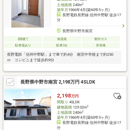
2
土地面積
240m
築年月
1966年4月(築60年5ヶ月)
長野電鉄長野線 信州中野駅 徒歩17
分
長野県中野市南宮
2階建て
南道路
都市ガス
駐車場あり
駐車3台
所有権
長野電鉄「信州中野駅」まで車で約4分 南宮中学校まで約250
ｍ コンビニまで徒歩約9分
長野県中野市南宮 2,198万円 4SLDK
2,198
万円
間取り
4SLDK
2
建物面積
129.02m
2
土地面積
240m
築年月
1966年4月(築60年5ヶ月)
長野電鉄長野線 信州中野駅 徒歩17
分