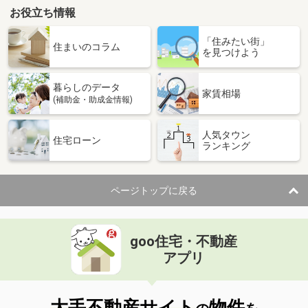
お役立ち情報
「住みたい街」
住まいのコラム
を見つけよう
暮らしのデータ
家賃相場
(補助金・助成金情報)
人気タウン
住宅ローン
ランキング
ページトップに戻る
goo住宅・不動産
アプリ
大手不動産サイト
物件