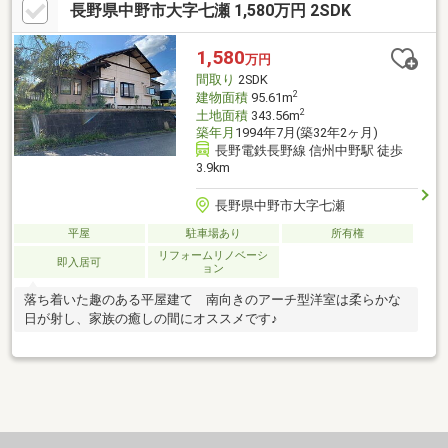
長野県中野市大字七瀬 1,580万円 2SDK
1,580
万円
間取り
2SDK
2
建物面積
95.61m
2
土地面積
343.56m
築年月
1994年7月(築32年2ヶ月)
長野電鉄長野線 信州中野駅 徒歩
3.9km
長野県中野市大字七瀬
平屋
駐車場あり
所有権
リフォームリノベーシ
即入居可
ョン
落ち着いた趣のある平屋建て 南向きのアーチ型洋室は柔らかな
日が射し、家族の癒しの間にオススメです♪