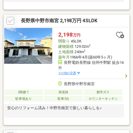
長野県中野市南宮 2,198万円 4SLDK
2,198
万円
間取り
4SLDK
2
建物面積
129.02m
2
土地面積
240m
築年月
1966年4月(築60年5ヶ月)
長野電鉄長野線 信州中野駅 徒歩16
分
その他の交通
長野県中野市南宮
2階建て
南道路
都市ガス
駐車場あり
駐車3台
カウンターキッチン
安心のリフォーム済み！中野市南宮で新しい暮らしを♪