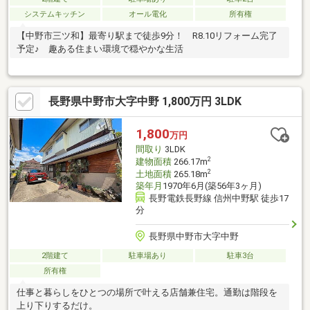
システムキッチン
オール電化
所有権
【中野市三ツ和】最寄り駅まで徒歩9分！ R8.10リフォーム完了
予定♪ 趣ある住まい環境で穏やかな生活
長野県中野市大字中野 1,800万円 3LDK
1,800
万円
間取り
3LDK
2
建物面積
266.17m
2
土地面積
265.18m
築年月
1970年6月(築56年3ヶ月)
長野電鉄長野線 信州中野駅 徒歩17
分
長野県中野市大字中野
2階建て
駐車場あり
駐車3台
所有権
仕事と暮らしをひとつの場所で叶える店舗兼住宅。通勤は階段を
上り下りするだけ。