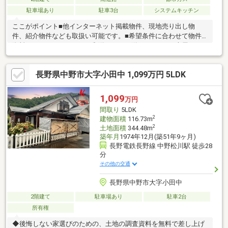
駐車場あり
駐車3台
システムキッチン
ここがポイント■他インターネット掲載物件、現地売り出し物
件、紹介物件なども取扱い可能です。■希望条件に合わせて物件
資料をメール・ＬＩＮＥ・郵送などでお送りします。■専属ファ
イナンシャルプランナーによる無料ライフプランシュミレーショ
ン■住替え（残債有ＯＫ）住替え住宅ローン取扱い有■無料売却査
長野県中野市大字小田中 1,099万円 5LDK
定実施中・安心の下取り保証制度有■物件収集より引渡しアフタ
ーに至るまでフルサービス
1,099
万円
間取り
5LDK
2
建物面積
116.73m
2
土地面積
344.48m
築年月
1974年12月(築51年9ヶ月)
長野電鉄長野線 中野松川駅 徒歩28
分
その他の交通
長野県中野市大字小田中
2階建て
駐車場あり
駐車2台
所有権
◆後悔しない家選びのための、土地の調査資料を無料で差し上げ