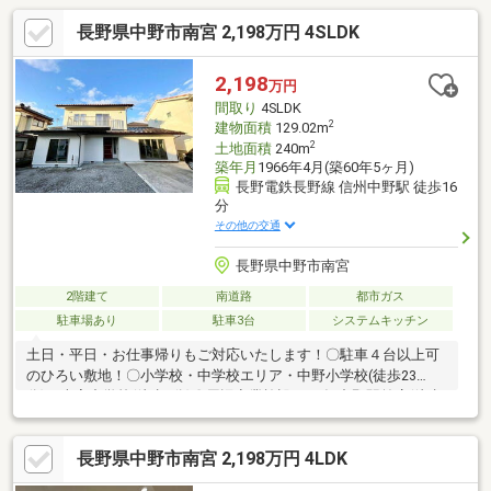
長野県中野市南宮 2,198万円 4SLDK
2,198
万円
間取り
4SLDK
2
建物面積
129.02m
2
土地面積
240m
築年月
1966年4月(築60年5ヶ月)
長野電鉄長野線 信州中野駅 徒歩16
分
その他の交通
長野県中野市南宮
2階建て
南道路
都市ガス
駐車場あり
駐車3台
システムキッチン
土日・平日・お仕事帰りもご対応いたします！〇駐車４台以上可
のひろい敷地！〇小学校・中学校エリア・中野小学校(徒歩23
分)・南宮中学校(徒歩7分)〇周辺商業施設・西友 中野駅前店(徒歩
15分)・セブンイレブン 中野市南宮店(徒歩7分)・クスリのアオキ
西条店(徒歩9分)○●ONETEAM不動産なら資金計画からサポート●
長野県中野市南宮 2,198万円 4LDK
〇 ローンに不安事ございませんか？・ローンについてわからな
い・車のローンがある・他社で審査に落ちてしまった などペー