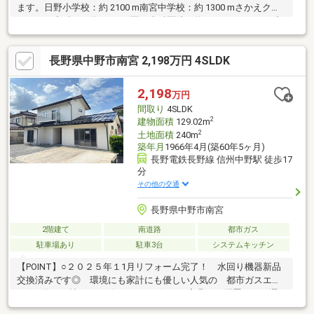
ます。日野小学校：約 2100 m南宮中学校：約 1300 mさかえクリ
ニック（内科）：約 1200 m夏目歯科医院：約 1200 mローソン 中
野西条店：約 1700 mセブンイレブン 中野市南宮店：約 1800 m信
州中野郵便局：約 1600 m◎物件内見のお時間は20分から60分ま
長野県中野市南宮 2,198万円 4SLDK
で対応いたします。◎借入例はおよそ下記になります。借入例
1、200万円金利 年利 1．2%（元利均等返済・ボーナス返済なし）
返済期間 35年月々の返済額 約 35、004円総返済額 約1、471万
2,198
万円
円
間取り
4SLDK
2
建物面積
129.02m
2
土地面積
240m
築年月
1966年4月(築60年5ヶ月)
長野電鉄長野線 信州中野駅 徒歩17
分
その他の交通
長野県中野市南宮
2階建て
南道路
都市ガス
駐車場あり
駐車3台
システムキッチン
【POINT】○２０２５年１1月リフォーム完了！ 水回り機器新品
交換済みです◎ 環境にも家計にも優しい人気の 都市ガスエリ
ア☆○約２１帖あるリビングは、お好きな家具や 配置などの選
択肢が広がります◎ 開放感のある明るいリビングです☆○全居