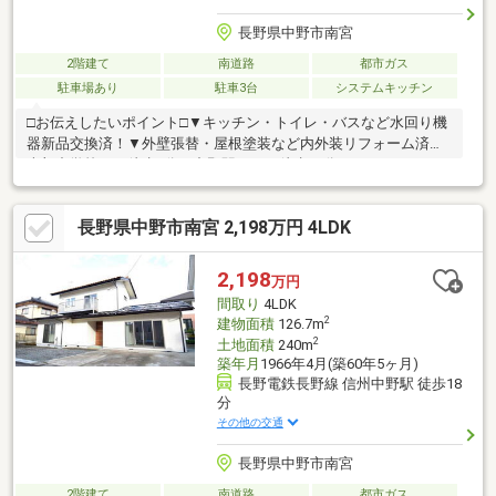
長野県中野市南宮
2階建て
南道路
都市ガス
駐車場あり
駐車3台
システムキッチン
□お伝えしたいポイント□▼キッチン・トイレ・バスなど水回り機
器新品交換済！▼外壁張替・屋根塗装など内外装リフォーム済▼
南部中学校まで徒歩4分！中野駅までは徒歩17分です▼シロアリ
防蟻工事5年保証つき！▼住宅ローンも随時ご相談承ります。▼リ
フォーム済・即入居可です！【株式会社くすぐる空間】 （営
長野県中野市南宮 2,198万円 4LDK
業時間9：00～18：00 定休：水曜日） 【フリーダイヤル 0120-
217-437】
2,198
万円
間取り
4LDK
2
建物面積
126.7m
2
土地面積
240m
築年月
1966年4月(築60年5ヶ月)
長野電鉄長野線 信州中野駅 徒歩18
分
その他の交通
長野県中野市南宮
2階建て
南道路
都市ガス