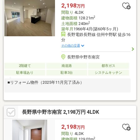
ジ下部の支払い例もチェック！弊社はお客様に合ったローンのご
2,198
万円
提案いたします♪
間取り
4LDK
2
建物面積
128.21m
2
土地面積
240m
築年月
1966年4月(築60年5ヶ月)
長野電鉄長野線 信州中野駅 徒歩16
分
その他の交通
長野県中野市南宮
2階建て
南道路
都市ガス
駐車場あり
駐車3台
システムキッチン
■リフォーム物件（2025年11月完了済み）
長野県中野市南宮 2,198万円 4LDK
2,198
万円
間取り
4LDK
2
建物面積
129.02m