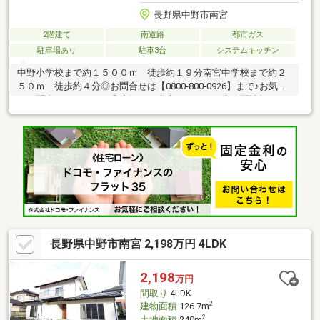
長野県中野市南宮
2階建て
南道路
都市ガス
駐車場あり
駐車3台
システムキッチン
中野小学校まで約１５００ｍ 徒歩約１９分南宮中学校まで約２
５０ｍ 徒歩約４分◎お問合せは【0800-800-0926】まで♪お気軽
にお問合せください！◎店舗へご来店いただくと未公開情報をご
紹介できる場合がございます。 ご予約は【イエステーション長
野店】で検索☆当社は、宅地建物取引士によるご購入相談はもち
ろん、住宅ローンのご相談も承っております。支払っていける
か…、審査が通るか…など、住宅ローンのご心配ごとは当社へご相
談ください！
長野県中野市南宮 2,198万円 4LDK
2,198
万円
間取り
4LDK
2
建物面積
126.7m
2
土地面積
240m