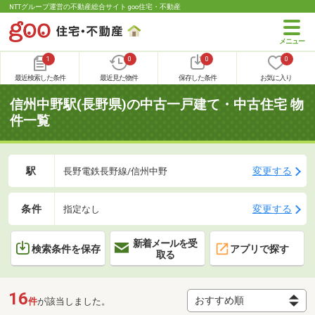
NTTグループ運営の不動産総合サイト goo住宅・不動産
1
0
0
0
最近検索した条件
最近見た物件
保存した条件
お気に入り
信州中野駅(長野県)の中古一戸建て・中古住宅 物
件一覧
駅
変更する
長野電鉄長野線/信州中野
条件
変更する
指定なし
新着メールを受
検索条件を保存
アプリで探す
取る
16
件
が該当しました。