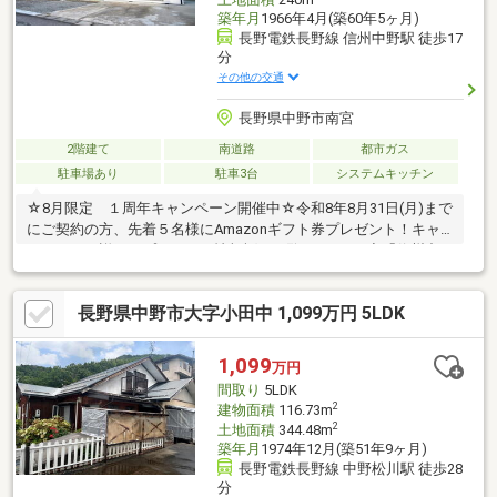
築年月
1966年4月(築60年5ヶ月)
長野電鉄長野線 信州中野駅 徒歩17
分
その他の交通
長野県中野市南宮
2階建て
南道路
都市ガス
駐車場あり
駐車3台
システムキッチン
☆8月限定 １周年キャンペーン開催中☆令和8年8月31日(月)まで
にご契約の方、先着５名様にAmazonギフト券プレゼント！キャ
ンペーンの詳細はプレゼント情報欄をご覧ください♪◇「信州中
野」駅まで車で４分！◇小学校まで徒歩１９分、中学校まで徒歩
３分です！◇２０．７帖のLDKは広く使え、ソファーやダイニン
長野県中野市大字小田中 1,099万円 5LDK
グセットの配置を色々変えることができそうです！◇全居室収納
♪ 季節ものやイベント物も収納可能です。◇浴室・トイレ・洗
面化粧台は全て新品♪◇窓やドアも全て交換済みです。見える部
1,099
万円
分は手を抜きません☆◇白蟻防蟻処理済みで見えない部分もしっ
間取り
5LDK
かりと対策してある住宅です☆
2
建物面積
116.73m
2
土地面積
344.48m
築年月
1974年12月(築51年9ヶ月)
長野電鉄長野線 中野松川駅 徒歩28
分