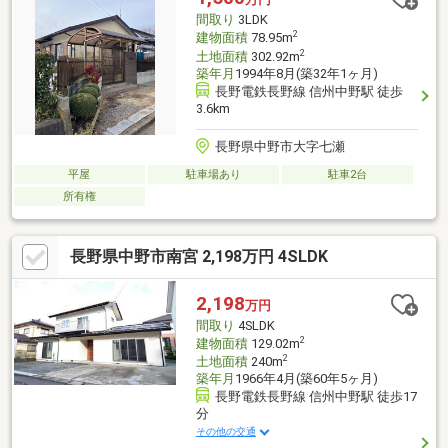
間取り
3LDK
2
建物面積
78.95m
2
土地面積
302.92m
築年月
1994年8月(築32年1ヶ月)
長野電鉄長野線 信州中野駅 徒歩
3.6km
長野県中野市大字七瀬
平屋
駐車場あり
駐車2台
所有権
長野県中野市南宮 2,198万円 4SLDK
2,198
万円
間取り
4SLDK
2
建物面積
129.02m
2
土地面積
240m
築年月
1966年4月(築60年5ヶ月)
長野電鉄長野線 信州中野駅 徒歩17
分
その他の交通