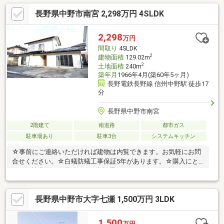
室６．５帖以上の広さ！ 収納スペースも完備されており お部
長野県中野市南宮 2,298万円 4SLDK
屋もスッキリ保てます♪ １Ｆには納戸もあり、季節物の大型 家
電や趣味の物など収納できます◎■【０１２０－７０－３３７
３】へお気軽にお問い合わせください■■【ララハウス 長野】で
2,298
万円
検索♪ 最新情報を毎日更新中です！ 弊社ホームページをご
間取り
4SLDK
利用くださいませ☆☆
2
建物面積
129.02m
2
土地面積
240m
築年月
1966年4月(築60年5ヶ月)
長野電鉄長野線 信州中野駅 徒歩17
分
長野県中野市南宮
2階建て
南道路
都市ガス
駐車場あり
駐車3台
システムキッチン
☆事前にご連絡いただければ建物は内覧できます。お気軽にお問
合せください。☆白蟻防蟻工事保証5年があります。☆購入にと
もなう諸費用のお見積り、ご相談承っております（無料）。☆住
宅ローンのご相談、金利優遇の提携ローンのご紹介もしておりま
す。（無料）※耐震基準適合書の発行には別途費用が必要です。
長野県中野市大字七瀬 1,500万円 3LDK
ナビ入力：中野市南宮2-24付近
1,500
万円