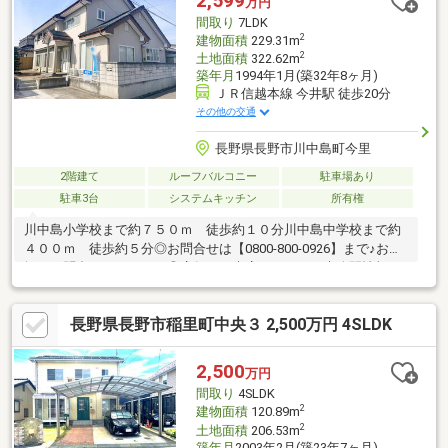
2,599
万円
間取り
7LDK
2
建物面積
229.31m
2
土地面積
322.62m
築年月
1994年1月(築32年8ヶ月)
ＪＲ信越本線 今井駅 徒歩20分
その他の交通
長野県長野市川中島町今里
2階建て
ルーフバルコニー
駐車場あり
駐車3台
システムキッチン
所有権
川中島小学校まで約７５０ｍ 徒歩約１０分川中島中学校まで約
４００ｍ 徒歩約５分◎お問合せは【0800-800-0926】まで♪お気
軽にお問合せください！◎店舗へご来店いただくと未公開情報を
ご紹介できる場合がございます。 ご予約は【イエステーション
長野店】で検索☆当社は、宅地建物取引士によるご購入相談はも
長野県長野市稲里町中央３ 2,500万円 4SLDK
ちろん、住宅ローンのご相談も承っております。支払っていける
か…、審査が通るか…など、住宅ローンのご心配ごとは当社へご相
談ください！
2,500
万円
間取り
4SLDK
2
建物面積
120.89m
2
土地面積
206.53m
築年月
2003年2月(築23年7ヶ月)