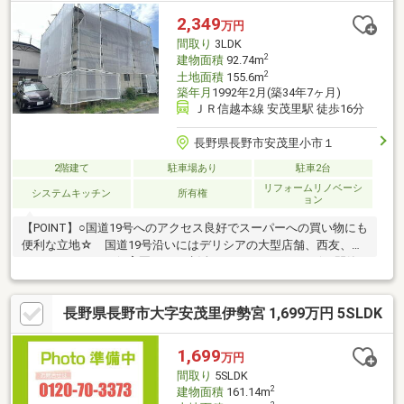
ージをご利用くださいませ☆☆
2,349
万円
間取り
3LDK
2
建物面積
92.74m
2
土地面積
155.6m
築年月
1992年2月(築34年7ヶ月)
ＪＲ信越本線 安茂里駅 徒歩16分
長野県長野市安茂里小市１
2階建て
駐車場あり
駐車2台
リフォームリノベーシ
システムキッチン
所有権
ョン
【POINT】○国道19号へのアクセス良好でスーパーへの買い物にも
便利な立地☆ 国道19号沿いにはデリシアの大型店舗、西友、
マツモトキヨシ、保育園もあり生活しやすいエリアです☆○閑静
な住宅街南向きで日当たり良好◎ 周辺は交通量少なで静かな住
環境♪ 坂の少ない平坦地なのも嬉しいですね☆○心安らぐ和室の
長野県長野市大字安茂里伊勢宮 1,699万円 5SLDK
ある暮らし♪ 納戸もしっかり3帖あり収納スペースも◎ お部屋
はすっきり片付きます！■【0120-70-3373】へお気軽にお問い合
わせください■■【ララハウス 長野】で検索♪ 最新情報を毎
1,699
万円
日更新中です！ 弊社ホームページをご利用くださいませ☆☆
間取り
5SLDK
2
建物面積
161.14m