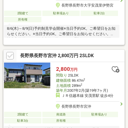
長野県長野市大字安茂里伊勢宮
2階建て
駐車場あり
駐車2台
所有権
8/6(木)～8/9(日)予約制見学会開催※当日予約OK。ご希望日をお知
らせください。※当日予約OK。ご希望日をお知らせください。自
社売主物件につき随時内覧可能です。お電話かメールでご希望日
をお知らせください。【リフォーム内容】シロアリ工防除工事、
クリーニング、雨漏り点検、設備点検、駐車場拡張【おすすめポ
長野県長野市宮沖 2,800万円 2SLDK
イント】・シロアリ防除工事施工後5年間保証。・お客様に合わせ
たローンの組み方や金融機関をご提案。住宅ローンが初めての方
でもお気軽にご相談ください。【周辺施設】・長野市立安茂里小
2,800
万円
学校まで約650ｍ（徒歩約9分）・長野市立裾花中学校まで約550
間取り
2SLDK
ｍ
2
建物面積
86.47m
2
土地面積
289m
築年月
2007年2月(築19年7ヶ月)
ＪＲ信越本線 安茂里駅 徒歩4分
長野県長野市宮沖
2階建て
南道路
駐車場あり
駐車3台
所有権