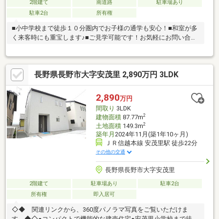
2階建て
南道路
駐車場あり
駐車2台
所有権
■小中学校まで徒歩１０分圏内でお子様の通学も安心！■和室が多
く来客時にも重宝します♪■ご見学可能です！お気軽にお問い合わ
せください♪
長野県長野市大字安茂里 2,890万円 3LDK
2,890
万円
間取り
3LDK
2
建物面積
87.77m
2
土地面積
149.3m
築年月
2024年11月(築1年10ヶ月)
ＪＲ信越本線 安茂里駅 徒歩22分
その他の交通
長野県長野市大字安茂里
2階建て
駐車場あり
駐車2台
所有権
即入居可
◇◆ 関連リンクから、360度パノラマ写真をご覧いただけま
す ◆◇●コンパクトで機能的な建売住宅●安茂里小学校まで徒歩