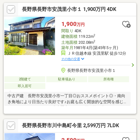
長野県長野市安茂里小市１ 1,900万円 4DK
1,900
万円
間取り
4DK
2
建物面積
119.22m
2
土地面積
202.08m
築年月
1981年4月(築45年5ヶ月)
ＪＲ信越本線 安茂里駅 徒歩12分
その他の交通
長野県長野市安茂里小市１
2階建て
駐車場あり
所有権
即入居可
中古戸建 長野市安茂里小市一丁目◎おススメポイント◎・南向
き角地により日当たり良好です♪お庭も広く開放的な空間を感じて
ください・スーパーまで徒歩圏内で日々の買い物も楽々ですね・
駐車スペースあります・松ヶ丘小学校/裾花中学校エリアリフォー
ム相談＆ローン相談もお任せください。経験豊富なスタッフがお
長野県長野市川中島町今里 2,599万円 7LDK
客様にあったご提案をさせていただきます。もちろん相談無料で
す♪お気軽にお問い合わせ下さい♪Be-Style長野本社026-217-5014