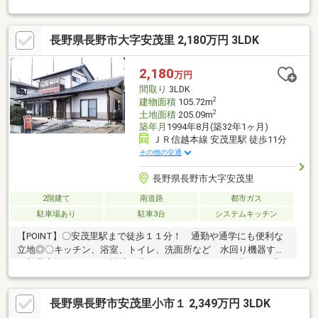
長野県長野市大字安茂里 2,180万円 3LDK
2,180
万円
間取り
3LDK
2
建物面積
105.72m
2
土地面積
205.09m
築年月
1994年8月(築32年1ヶ月)
ＪＲ信越本線 安茂里駅 徒歩11分
その他の交通
長野県長野市大字安茂里
2階建て
南道路
都市ガス
駐車場あり
駐車3台
システムキッチン
【POINT】〇安茂里駅まで徒歩１１分！ 通勤や通学にも便利な
立地◎〇キッチン、浴室、トイレ、洗面所など 水回り機器すべ
て新品交換☆ すぐに快適に暮らせます♪〇ＬＤＫの隣にある和
室は１０帖あり 続き間にするとさらに広々とした空間に！ 来
客時にもゆったり開放感があります◎■【０１２０－７０－３３
長野県長野市安茂里小市１ 2,349万円 3LDK
７３】へお気軽にお問い合わせください☆■【ララハウス 長野
支店】で検索♪ 最新情報を毎日更新中です！ 弊社ホームペ