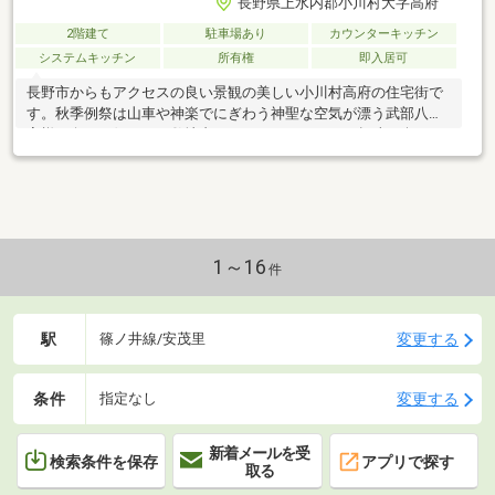
長野県上水内郡小川村大字高府
2階建て
駐車場あり
カウンターキッチン
システムキッチン
所有権
即入居可
長野市からもアクセスの良い景観の美しい小川村高府の住宅街で
す。秋季例祭は山車や神楽でにぎわう神聖な空気が漂う武部八幡
宮様の向かい側です。敷地内にガレージなどがあり趣味も楽しめ
ます。ぜひご内覧ください♪
1～16
件
駅
変更する
篠ノ井線/安茂里
条件
変更する
指定なし
新着メールを受
検索条件を保存
アプリで探す
取る