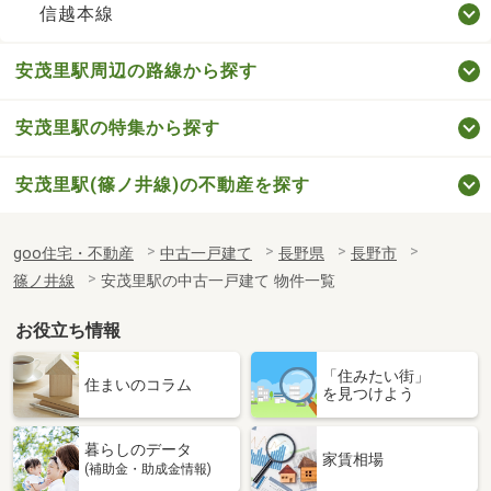
信越本線
安茂里駅周辺の路線から探す
安茂里駅の特集から探す
安茂里駅(篠ノ井線)の不動産を探す
goo住宅・不動産
中古一戸建て
長野県
長野市
篠ノ井線
安茂里駅の中古一戸建て 物件一覧
お役立ち情報
「住みたい街」
住まいのコラム
を見つけよう
暮らしのデータ
家賃相場
(補助金・助成金情報)