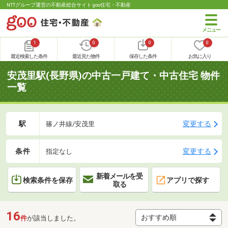
NTTグループ運営の不動産総合サイト goo住宅・不動産
1
0
0
0
最近検索した条件
最近見た物件
保存した条件
お気に入り
安茂里駅(長野県)の中古一戸建て・中古住宅 物件
一覧
駅
変更する
篠ノ井線/安茂里
条件
変更する
指定なし
新着メールを受
検索条件を保存
アプリで探す
取る
16
件
が該当しました。