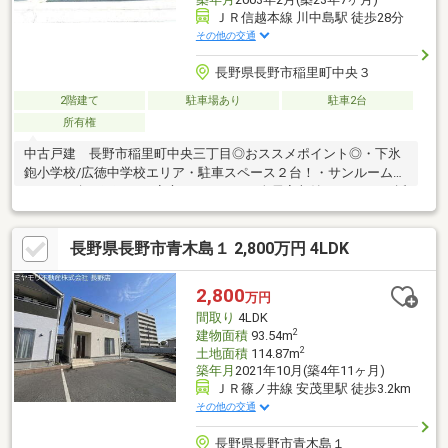
ＪＲ信越本線 川中島駅 徒歩28分
その他の交通
長野県長野市稲里町中央３
2階建て
駐車場あり
駐車2台
所有権
中古戸建 長野市稲里町中央三丁目◎おススメポイント◎・下氷
鉋小学校/広徳中学校エリア・駐車スペース２台！・サンルームが
あるので急な雨でもご安心ください。・全居室収納あります♪・近
隣に商業施設多数あり♪お気軽にお問い合わせください♪Be-
Style 長野本社TEL：026-217-5014
長野県長野市青木島１ 2,800万円 4LDK
2,800
万円
間取り
4LDK
2
建物面積
93.54m
2
土地面積
114.87m
築年月
2021年10月(築4年11ヶ月)
ＪＲ篠ノ井線 安茂里駅 徒歩3.2km
その他の交通
長野県長野市青木島１