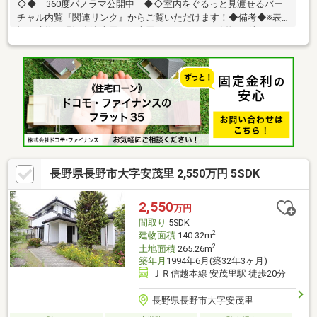
◇◆ 360度パノラマ公開中 ◆◇室内をぐるっと見渡せるバー
チャル内覧『関連リンク』からご覧いただけます！◆備考◆※表
記の建物は現況有姿売買での売買となります。※建物は2棟ありま
すが、表記の建物以外は売主負担にて解体後、お引渡し致しま
す。（東側の建物が表記の建物で、西側の建物が解体予定の建物
です）
長野県長野市大字安茂里 2,550万円 5SDK
2,550
万円
間取り
5SDK
2
建物面積
140.32m
2
土地面積
265.26m
築年月
1994年6月(築32年3ヶ月)
ＪＲ信越本線 安茂里駅 徒歩20分
長野県長野市大字安茂里