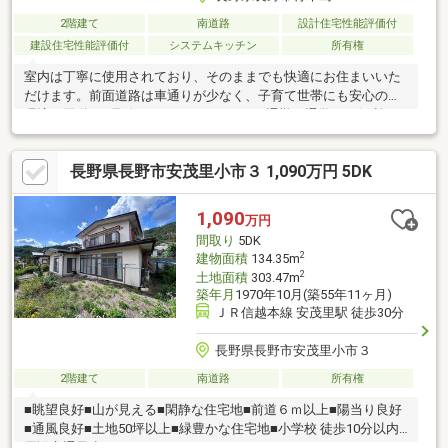
2階建て
南道路
設計住宅性能評価付
建設住宅性能評価付
システムキッチン
所有権
室内は丁寧に使用されており、そのままでも快適にお住まいいた
だけます。前面道路は車通りが少なく、子育て世帯にも安心の住
環境。国道117号線へアクセスしやすく、通勤・通学にも便利な
立地です。2面採光のリビングは日中も明るく、心地よい空間。ペ
ットと暮らすご夫婦や、多頭飼いを楽しむお一人暮らしの方にも
長野県長野市安茂里小市３ 1,090万円 5DK
おすすめの広さです。浴室はゆとりある1坪タイプで、お子様との
バスタイムものびのび楽しめます。太陽光パネル搭載で、毎月の
光熱費を抑えやすいのもうれしいポイントです。・浸水想定区域
1,090
万円
0.5～3.0m/駐車場2台可/太陽光パネル搭載/蓄電池有り○古牧小学
間取り
5DK
校・三陽中学校エリア
2
建物面積
134.35m
2
土地面積
303.47m
築年月
1970年10月(築55年11ヶ月)
ＪＲ信越本線 安茂里駅 徒歩30分
長野県長野市安茂里小市３
2階建て
南道路
所有権
■眺望良好■山が見える■閑静な住宅地■前道６ｍ以上■陽当り良好
■通風良好■土地50坪以上■緑豊かな住宅地■小学校 徒歩10分以内■
周辺交通量少なめ