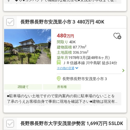
6分●市街地へのアクセス良好◆設備◆・オール電化・エアコン2
台付◆備考◆※当社指定の司法書士での登記となります。
長野県長野市安茂里小市３ 480万円 4DK
480
万円
間取り
4DK
2
建物面積
87.77m
2
土地面積
336.31m
築年月
1978年3月(築48年6ヶ月)
ＪＲ信越本線 川中島駅 徒歩24分
その他の交通
長野県長野市安茂里小市３
2階建て
所有権
■駐車場のない土地ですので室内案内の前に駐車場のないことを
了承のうえお客様自身で事前に現地を確認下さい■建物は現況有
姿での引き渡しを希望しておりますが建物解体も相談可能です■
下水道は東側長野市道からありますが上水道は北側国道からにな
ります
長野県長野市大字安茂里伊勢宮 1,699万円 5SLDK