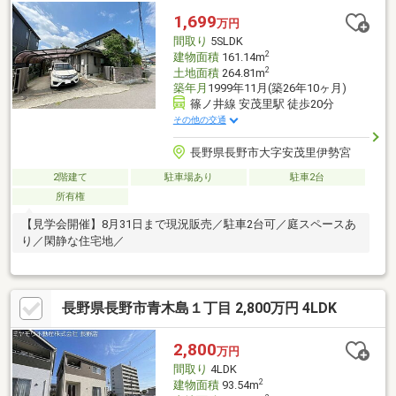
1,699
万円
間取り
5SLDK
2
建物面積
161.14m
2
土地面積
264.81m
築年月
1999年11月(築26年10ヶ月)
篠ノ井線 安茂里駅 徒歩20分
その他の交通
長野県長野市大字安茂里伊勢宮
2階建て
駐車場あり
駐車2台
所有権
【見学会開催】8月31日まで現況販売／駐車2台可／庭スペースあ
り／閑静な住宅地／
長野県長野市青木島１丁目 2,800万円 4LDK
2,800
万円
間取り
4LDK
2
建物面積
93.54m