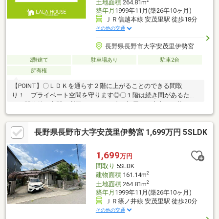
2
土地面積
264.81m
築年月
1999年11月(築26年10ヶ月)
ＪＲ信越本線 安茂里駅 徒歩18分
その他の交通
長野県長野市大字安茂里伊勢宮
2階建て
駐車場あり
駐車2台
所有権
【POINT】〇ＬＤＫを通らす２階に上がることのできる間取
り！ プライベート空間を守ります◎〇１階は続き間があるた
め 開放的に空間を利用できます！〇２部屋から出入り可能なバ
ルコニー お洗濯物もしっかりと干せますね◎■【０１２０－７
０－３３７３】へお気軽にお問い合わせください☆■【ララハウ
長野県長野市大字安茂里伊勢宮 1,699万円 5SLDK
ス 長野支店】で検索♪ 最新情報を毎日更新中です！ 弊社
ホームページをご利用くださいませ☆☆
1,699
万円
間取り
5SLDK
2
建物面積
161.14m
2
土地面積
264.81m
築年月
1999年11月(築26年10ヶ月)
ＪＲ篠ノ井線 安茂里駅 徒歩20分
その他の交通