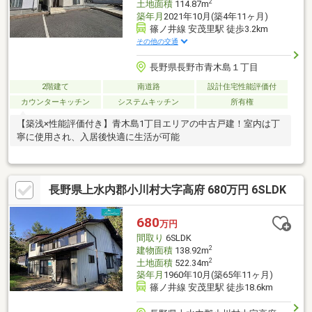
2
土地面積
114.87m
築年月
2021年10月(築4年11ヶ月)
篠ノ井線 安茂里駅 徒歩3.2km
その他の交通
長野県長野市青木島１丁目
2階建て
南道路
設計住宅性能評価付
カウンターキッチン
システムキッチン
所有権
【築浅×性能評価付き】青木島1丁目エリアの中古戸建！室内は丁
寧に使用され、入居後快適に生活が可能
長野県上水内郡小川村大字高府 680万円 6SLDK
680
万円
間取り
6SLDK
2
建物面積
138.92m
2
土地面積
522.34m
築年月
1960年10月(築65年11ヶ月)
篠ノ井線 安茂里駅 徒歩18.6km