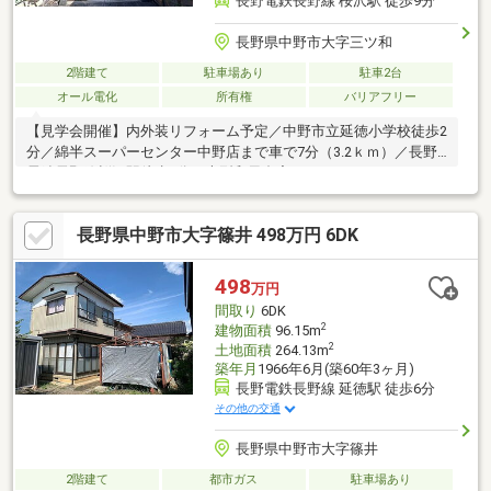
長野電鉄長野線 桜沢駅 徒歩9分
長野県中野市大字三ツ和
2階建て
駐車場あり
駐車2台
オール電化
所有権
バリアフリー
【見学会開催】内外装リフォーム予定／中野市立延徳小学校徒歩2
分／綿半スーパーセンター中野店まで車で7分（3.2ｋｍ）／長野
電鉄長野線桜沢駅徒歩9分／大型和風邸宅
長野県中野市大字篠井 498万円 6DK
498
万円
間取り
6DK
2
建物面積
96.15m
2
土地面積
264.13m
築年月
1966年6月(築60年3ヶ月)
長野電鉄長野線 延徳駅 徒歩6分
その他の交通
長野県中野市大字篠井
2階建て
都市ガス
駐車場あり