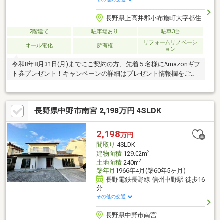
長野県上高井郡小布施町大字都住
2階建て
駐車場あり
駐車3台
リフォームリノベーシ
オール電化
所有権
ョン
令和8年8月31日(月)までにご契約の方、先着５名様にAmazonギフ
ト券プレゼント！キャンペーンの詳細はプレゼント情報欄をご覧
ください♪小布施らしい田園風景を楽しみながら、交通アクセスも
確保できたエリア。「栗と北斎と花のまち」として知られ、葛飾
北斎ゆかりの文化や栗菓子、歴史的な町並みなどが魅力。周辺か
長野県中野市南宮 2,198万円 4SLDK
らも、栗畑やりんご畑などの田園風景を楽しめます。魅力は、観
光地の中心部とは少し離れた落ち着いた住宅・田園環境。賑やか
な観光地の雰囲気を楽しみながら、暮らす場所としてはゆったり
2,198
万円
した環境を求める方に向いている住宅です。
間取り
4SLDK
2
建物面積
129.02m
2
土地面積
240m
築年月
1966年4月(築60年5ヶ月)
長野電鉄長野線 信州中野駅 徒歩16
分
その他の交通
長野県中野市南宮