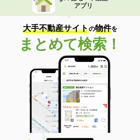
アプリ
大手不動産サイト
物件
の
を
まとめて検索！