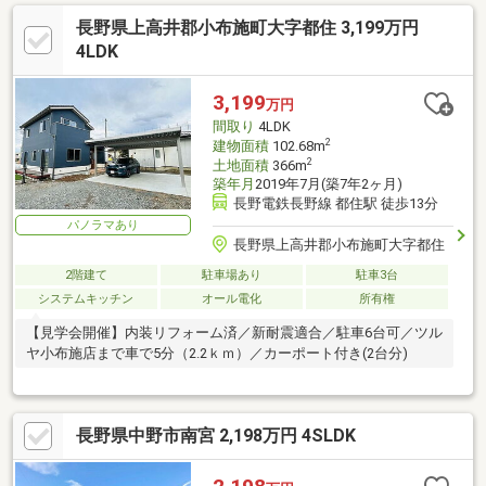
長野県上高井郡小布施町大字都住 3,199万円
4LDK
3,199
万円
間取り
4LDK
2
建物面積
102.68m
2
土地面積
366m
築年月
2019年7月(築7年2ヶ月)
長野電鉄長野線 都住駅 徒歩13分
パノラマあり
長野県上高井郡小布施町大字都住
2階建て
駐車場あり
駐車3台
システムキッチン
オール電化
所有権
【見学会開催】内装リフォーム済／新耐震適合／駐車6台可／ツル
ヤ小布施店まで車で5分（2.2ｋｍ）／カーポート付き(2台分)
長野県中野市南宮 2,198万円 4SLDK