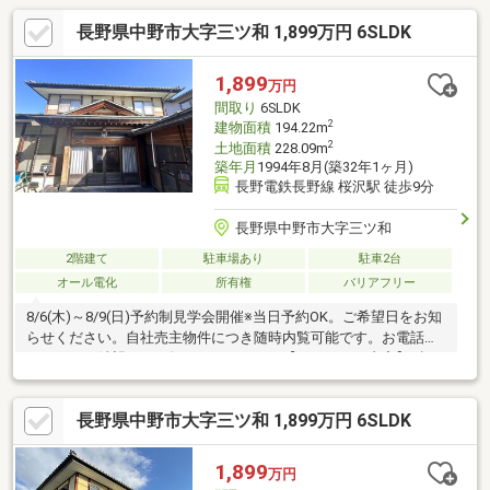
長野県中野市大字三ツ和 1,899万円 6SLDK
1,899
万円
間取り
6SLDK
2
建物面積
194.22m
2
土地面積
228.09m
築年月
1994年8月(築32年1ヶ月)
長野電鉄長野線 桜沢駅 徒歩9分
長野県中野市大字三ツ和
2階建て
駐車場あり
駐車2台
オール電化
所有権
バリアフリー
8/6(木)～8/9(日)予約制見学会開催※当日予約OK。ご希望日をお知
らせください。自社売主物件につき随時内覧可能です。お電話か
メールでご希望日をお知らせください。【リフォーム内容】●標
準シロアリ防除工事、クリーニング、雨漏り点検●外構・外装屋
根塗装、庭木伐採●水回りシステムキッチン交換、ユニットバス
長野県中野市大字三ツ和 1,899万円 6SLDK
交換、トイレ交換、洗面化粧台交換●内装間取変更、玄関扉交
換、室内ドア（一部）交換、畳表替え、障子・襖張替え●その他
設備給湯器交換、インターホン設置、照明器具交換【おすすめポ
1,899
万円
イント】・本物件は条件により住宅ローン減税が適用されます。