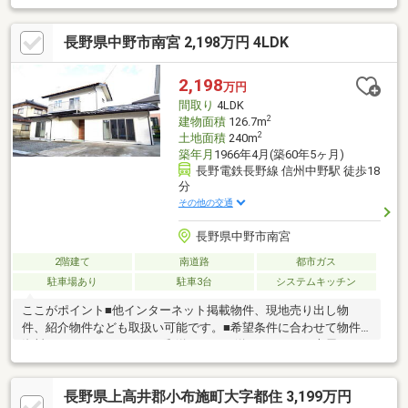
野」駅まで車で４分！◇小学校まで徒歩１９分、中学校まで徒歩
３分です！◇２０．７帖のLDKは広く使え、ソファーやダイニン
長野県中野市南宮 2,198万円 4LDK
グセットの配置を色々変えることができそうです！◇全居室収納
♪ 季節ものやイベント物も収納可能です。◇浴室・トイレ・洗
面化粧台は全て新品♪◇窓やドアも全て交換済みです。見える部
2,198
万円
分は手を抜きません☆◇白蟻防蟻処理済みで見えない部分もしっ
間取り
4LDK
かりと対策してある住宅です☆
2
建物面積
126.7m
2
土地面積
240m
築年月
1966年4月(築60年5ヶ月)
長野電鉄長野線 信州中野駅 徒歩18
分
その他の交通
長野県中野市南宮
2階建て
南道路
都市ガス
駐車場あり
駐車3台
システムキッチン
ここがポイント■他インターネット掲載物件、現地売り出し物
件、紹介物件なども取扱い可能です。■希望条件に合わせて物件
資料をメール・ＬＩＮＥ・郵送などでお送りします。■専属ファ
イナンシャルプランナーによる無料ライフプランシュミレーショ
ン■住替え（残債有ＯＫ）住替え住宅ローン取扱い有■無料売却査
長野県上高井郡小布施町大字都住 3,199万円
定実施中・安心の下取り保証制度有■物件収集より引渡しアフタ