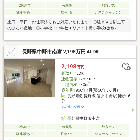
2階建て
南道路
都市ガス
駐車場あり
駐車3台
システムキッチン
土日・平日・お仕事帰りもご対応いたします！〇駐車４台以上可
のひろい敷地！〇小学校・中学校エリア・中野小学校(徒歩23
分)・南宮中学校(徒歩7分)〇周辺商業施設・西友 中野駅前店(徒歩
15分)・セブンイレブン 中野市南宮店(徒歩7分)・クスリのアオキ
西条店(徒歩9分)○●ONETEAM不動産なら資金計画からサポート●
長野県中野市南宮 2,198万円 4LDK
〇 ローンに不安事ございませんか？・ローンについてわからな
い・車のローンがある・他社で審査に落ちてしまった などペー
ジ下部の支払い例もチェック！弊社はお客様に合ったローンのご
2,198
万円
提案いたします♪
間取り
4LDK
2
建物面積
128.21m
2
土地面積
240m
築年月
1966年4月(築60年5ヶ月)
長野電鉄長野線 信州中野駅 徒歩16
分
その他の交通
長野県中野市南宮
2階建て
南道路
都市ガス
駐車場あり
駐車3台
システムキッチン