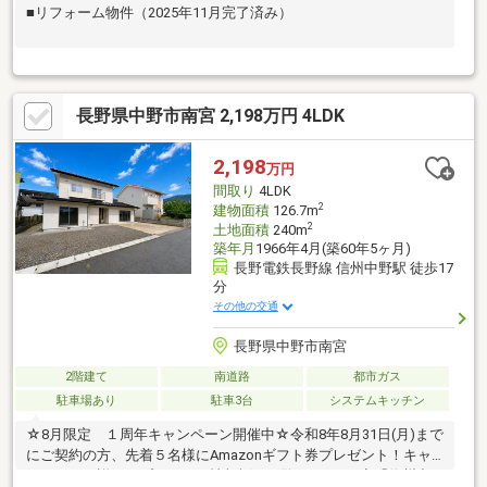
■リフォーム物件（2025年11月完了済み）
長野県中野市南宮 2,198万円 4LDK
2,198
万円
間取り
4LDK
2
建物面積
126.7m
2
土地面積
240m
築年月
1966年4月(築60年5ヶ月)
長野電鉄長野線 信州中野駅 徒歩17
分
その他の交通
長野県中野市南宮
2階建て
南道路
都市ガス
駐車場あり
駐車3台
システムキッチン
☆8月限定 １周年キャンペーン開催中☆令和8年8月31日(月)まで
にご契約の方、先着５名様にAmazonギフト券プレゼント！キャ
ンペーンの詳細はプレゼント情報欄をご覧ください♪◇「信州中