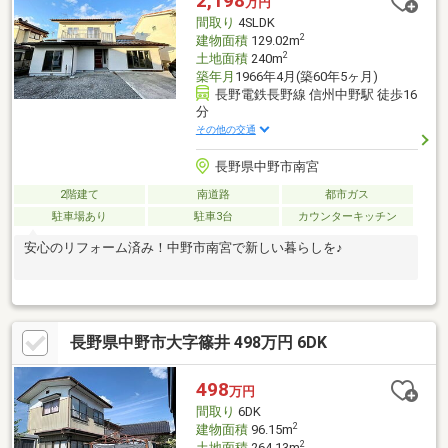
2,198
万円
間取り
4SLDK
2
建物面積
129.02m
2
土地面積
240m
築年月
1966年4月(築60年5ヶ月)
長野電鉄長野線 信州中野駅 徒歩16
分
その他の交通
長野県中野市南宮
2階建て
南道路
都市ガス
駐車場あり
駐車3台
カウンターキッチン
安心のリフォーム済み！中野市南宮で新しい暮らしを♪
長野県中野市大字篠井 498万円 6DK
498
万円
間取り
6DK
2
建物面積
96.15m
2
土地面積
264.13m