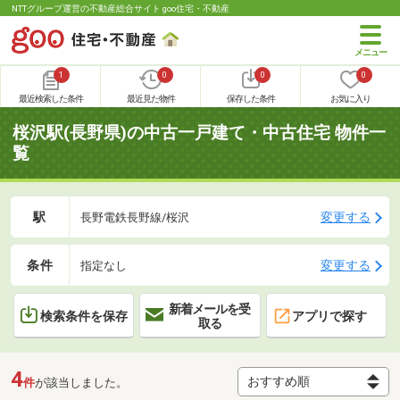
NTTグループ運営の不動産総合サイト goo住宅・不動産
1
0
0
0
最近検索した条件
最近見た物件
保存した条件
お気に入り
桜沢駅(長野県)の中古一戸建て・中古住宅 物件一
覧
駅
変更する
長野電鉄長野線/桜沢
条件
変更する
指定なし
新着メールを受
検索条件を保存
アプリで探す
取る
4
件
が該当しました。