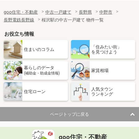
goo住宅・不動産
中古一戸建て
長野県
中野市
長野電鉄長野線
桜沢駅の中古一戸建て 物件一覧
お役立ち情報
「住みたい街」
住まいのコラム
を見つけよう
暮らしのデータ
家賃相場
(補助金・助成金情報)
人気タウン
住宅ローン
ランキング
ページトップに戻る
goo住宅・不動産