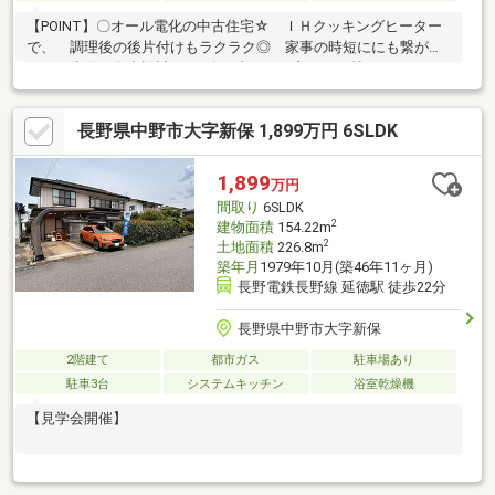
【POINT】〇オール電化の中古住宅☆ ＩＨクッキングヒーター
で、 調理後の後片付けもラクラク◎ 家事の時短ににも繋が
る、 水回り集中設計です♪〇日当たりの良い１６帖のＬＤＫか
ら ウッドデッキに繋がります◎ 庭も広く、趣味でガーデニン
グや 家庭菜園なども楽しめます♪〇全居室収納スペース完備！
長野県中野市大字新保 1,899万円 6SLDK
階段下収納や玄関収納もあり、 お部屋もスッキリ片付きます
☆■【０１２０－７０－３３７３】へお気軽にお問い合わせくだ
さい■■【ララハウス 長野】で検索♪ 最新情報を毎日更新中
1,899
万円
です！ 弊社ホームページをご利用くださいませ☆☆
間取り
6SLDK
2
建物面積
154.22m
2
土地面積
226.8m
築年月
1979年10月(築46年11ヶ月)
長野電鉄長野線 延徳駅 徒歩22分
長野県中野市大字新保
2階建て
都市ガス
駐車場あり
駐車3台
システムキッチン
浴室乾燥機
【見学会開催】