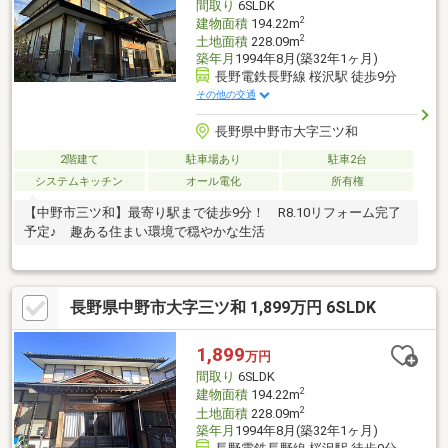
間取り
6SLDK
2
建物面積
194.22m
2
土地面積
228.09m
築年月
1994年8月(築32年1ヶ月)
長野電鉄長野線 桜沢駅 徒歩9分
その他の交通
長野県中野市大字三ツ和
2階建て
駐車場あり
駐車2台
システムキッチン
オール電化
所有権
【中野市三ツ和】最寄り駅まで徒歩9分！ R8.10リフォーム完了
予定♪ 趣ある住まい環境で穏やかな生活
長野県中野市大字三ツ和 1,899万円 6SLDK
1,899
万円
間取り
6SLDK
2
建物面積
194.22m
2
土地面積
228.09m
築年月
1994年8月(築32年1ヶ月)