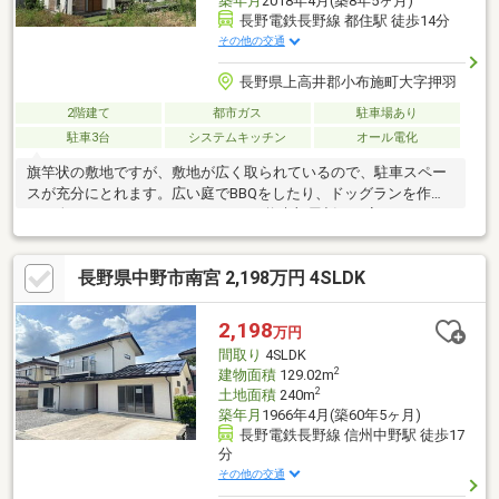
築年月
2018年4月(築8年5ヶ月)
長野電鉄長野線 都住駅 徒歩14分
その他の交通
長野県上高井郡小布施町大字押羽
2階建て
都市ガス
駐車場あり
駐車3台
システムキッチン
オール電化
旗竿状の敷地ですが、敷地が広く取られているので、駐車スペー
スが充分にとれます。広い庭でBBQをしたり、ドッグランを作り
たい人にはおすすめ！3LDKですが、将来部屋割りを変えて4LDK
にリフォームすることも可能です。居室各部屋にロフトもついて
おり、収納力◎現在売主様居住中の為、内見前のご来店相談から
長野県中野市南宮 2,198万円 4SLDK
承ります。お気軽にご相談下さい。
2,198
万円
間取り
4SLDK
2
建物面積
129.02m
2
土地面積
240m
築年月
1966年4月(築60年5ヶ月)
長野電鉄長野線 信州中野駅 徒歩17
分
その他の交通