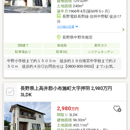
建物面積
129.02m
2
土地面積
240m
築年月
1966年4月(築60年5ヶ月)
長野電鉄長野線 信州中野駅 徒歩17
分
その他の交通
長野県中野市南宮
2階建て
南道路
都市ガス
駐車場あり
駐車3台
システムキッチン
中野小学校まで約１５００ｍ 徒歩約１９分南宮中学校まで約２
５０ｍ 徒歩約４分◎お問合せは【0800-800-0926】まで♪お気軽
にお問合せください！◎店舗へご来店いただくと未公開情報をご
紹介できる場合がございます。 ご予約は【イエステーション長
野店】で検索☆当社は、宅地建物取引士によるご購入相談はもち
長野県上高井郡小布施町大字押羽 2,980万円
ろん、住宅ローンのご相談も承っております。支払っていける
か…、審査が通るか…など、住宅ローンのご心配ごとは当社へご相
3LDK
談ください！
2,980
万円
間取り
3LDK
2
建物面積
96.93m
2
土地面積
455.11m