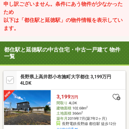
申し訳ございません。条件にあう物件が少なかった
ため
以下は「都住駅と延徳駅」の物件情報を表示してい
ます。
都住駅と延徳駅の中古住宅・中古一戸建て 物件
一覧
長野県上高井郡小布施町大字都住 3,199万円
4LDK
3,199
万円
間取り
4LDK
2
建物面積
102.68m
2
土地面積
366m
築年月
2019年7月(築7年2ヶ月)
長野電鉄長野線 都住駅 徒歩12分
その他の交通