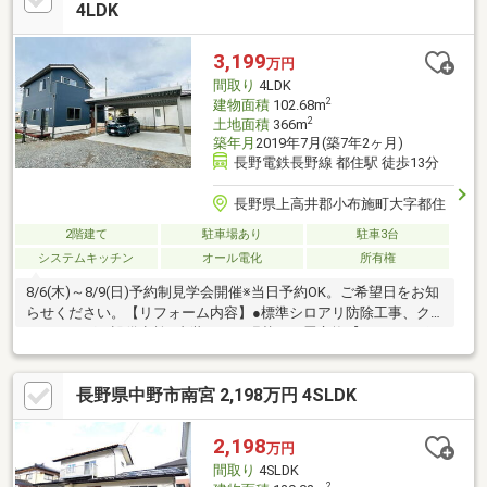
ーに至るまでフルサービス
4LDK
3,199
万円
間取り
4LDK
2
建物面積
102.68m
2
土地面積
366m
築年月
2019年7月(築7年2ヶ月)
長野電鉄長野線 都住駅 徒歩13分
長野県上高井郡小布施町大字都住
2階建て
駐車場あり
駐車3台
システムキッチン
オール電化
所有権
8/6(木)～8/9(日)予約制見学会開催※当日予約OK。ご希望日をお知
らせください。【リフォーム内容】●標準シロアリ防除工事、ク
リーニング、設備点検●内装クロス張替え、畳交換【おすすめポ
イント】・本物件は条件により住宅ローン減税が適用されま
す。・雨漏り、構造上主要な部分の欠陥や・腐食、給排水管の故
長野県中野市南宮 2,198万円 4SLDK
障や漏水についてお引渡しより２年間保証・シロアリ防除工事施
工後5年間保証・お客様に合わせたローンの組み方や金融機関をご
提案。住宅ローンが初めての方でもお気軽にご相談ください【周
2,198
万円
辺施設】・小布施町立栗が丘小学校1700ｍ（徒歩22分）・小布施
間取り
4SLDK
町立小布施中学校18
2