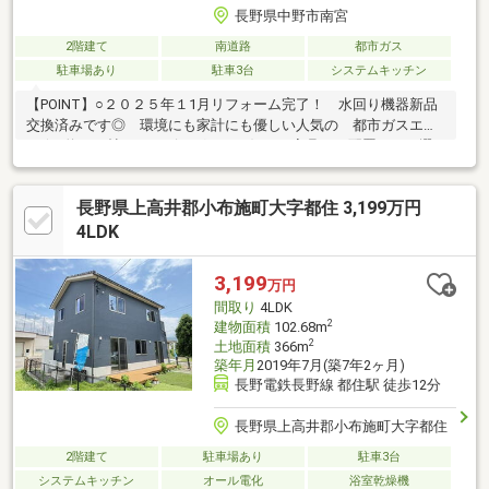
長野県中野市南宮
2階建て
南道路
都市ガス
駐車場あり
駐車3台
システムキッチン
【POINT】○２０２５年１1月リフォーム完了！ 水回り機器新品
交換済みです◎ 環境にも家計にも優しい人気の 都市ガスエリ
ア☆○約２１帖あるリビングは、お好きな家具や 配置などの選
択肢が広がります◎ 開放感のある明るいリビングです☆○全居
室６．５帖以上の広さ！ 収納スペースも完備されており お部
長野県上高井郡小布施町大字都住 3,199万円
屋もスッキリ保てます♪ １Ｆには納戸もあり、季節物の大型 家
電や趣味の物など収納できます◎■【０１２０－７０－３３７
4LDK
３】へお気軽にお問い合わせください■■【ララハウス 長野】で
検索♪ 最新情報を毎日更新中です！ 弊社ホームページをご
3,199
万円
利用くださいませ☆☆
間取り
4LDK
2
建物面積
102.68m
2
土地面積
366m
築年月
2019年7月(築7年2ヶ月)
長野電鉄長野線 都住駅 徒歩12分
長野県上高井郡小布施町大字都住
2階建て
駐車場あり
駐車3台
システムキッチン
オール電化
浴室乾燥機