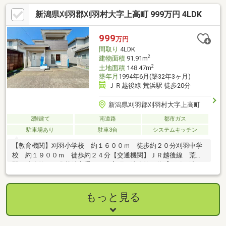
新潟県刈羽郡刈羽村大字上高町 999万円 4LDK
999
万円
間取り
4LDK
2
建物面積
91.91m
2
土地面積
148.47m
築年月
1994年6月(築32年3ヶ月)
ＪＲ越後線 荒浜駅 徒歩20分
新潟県刈羽郡刈羽村大字上高町
2階建て
南道路
都市ガス
駐車場あり
駐車3台
システムキッチン
【教育機関】刈羽小学校 約１６００ｍ 徒歩約２０分刈羽中学
校 約１９００ｍ 徒歩約２４分【交通機関】ＪＲ越後線 荒浜
駅 徒歩約２０分越後交通バス 高町 徒歩約５分【お引き渡し
条件】・シロアリ防除工事施工後５年間保証・瑕疵保証付（不動
産会社独自） ～リフォーム内容～●外構工事●外壁塗装●内装工事
●システムキッチン交換ユニットバス交換洗面化粧台交換温水洗
もっと見る
浄便座トイレ交換フローリング上張り畳表替クッションフロア張
替給湯器交換インターホン設置火災警報器設置照明ＬＥＤ交換