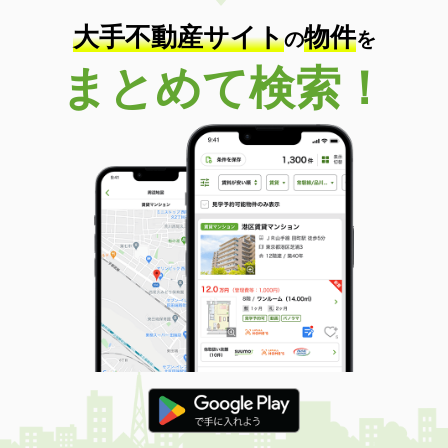
大手不動産サイト
物件
の
を
まとめて検索！