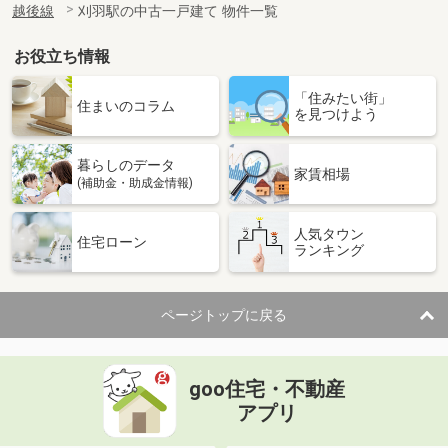
越後線
刈羽駅の中古一戸建て 物件一覧
お役立ち情報
「住みたい街」
住まいのコラム
を見つけよう
暮らしのデータ
家賃相場
(補助金・助成金情報)
人気タウン
住宅ローン
ランキング
ページトップに戻る
goo住宅・不動産
アプリ