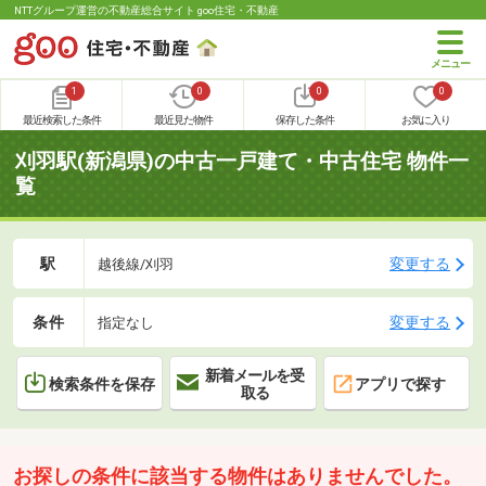
NTTグループ運営の不動産総合サイト goo住宅・不動産
1
0
0
0
最近検索した条件
最近見た物件
保存した条件
お気に入り
刈羽駅(新潟県)の中古一戸建て・中古住宅 物件一
覧
駅
変更する
越後線/刈羽
条件
変更する
指定なし
新着メールを受
検索条件を保存
アプリで探す
取る
お探しの条件に該当する物件はありませんでした。