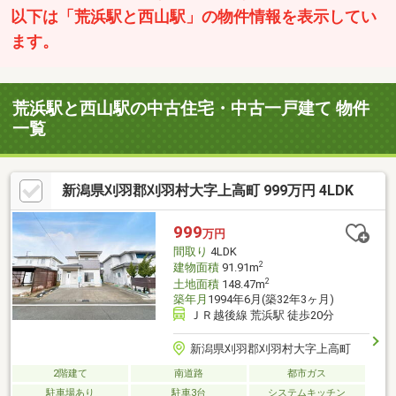
以下は「荒浜駅と西山駅」の物件情報を表示してい
ます。
荒浜駅と西山駅の中古住宅・中古一戸建て 物件
一覧
新潟県刈羽郡刈羽村大字上高町 999万円 4LDK
999
万円
間取り
4LDK
2
建物面積
91.91m
2
土地面積
148.47m
築年月
1994年6月(築32年3ヶ月)
ＪＲ越後線 荒浜駅 徒歩20分
新潟県刈羽郡刈羽村大字上高町
2階建て
南道路
都市ガス
駐車場あり
駐車3台
システムキッチン