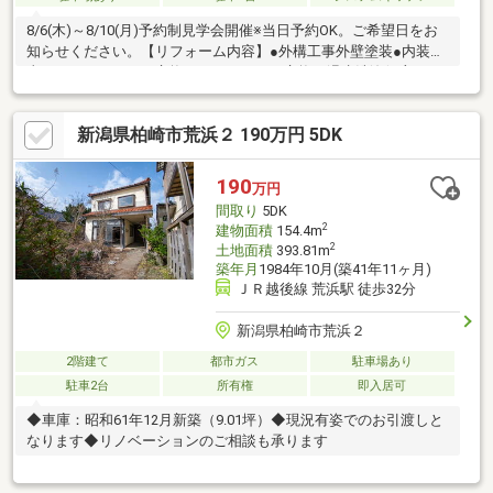
8/6(木)～8/10(月)予約制見学会開催※当日予約OK。ご希望日をお
知らせください。【リフォーム内容】●外構工事外壁塗装●内装工
事システムキッチン交換、ユニットバス交換、温水洗浄便座トイ
レ交換、洗面化粧台交換、フローリング上張り、クロス張替え、
畳表替え、クッションフロア張替え、給湯器交換、インターホン
新潟県柏崎市荒浜２ 190万円 5DK
設置、火災警報器設置、照明LED交換【おすすめポイント】・シ
ロアリ防除工事施工後5年間保証・新品の照明器具設置済みなので
入居後にすぐに生活が始められます・返済額や融資可能額など、
190
万円
お客様のご希望にあわせてご提案。住宅ローンが初めての方でも
間取り
5DK
お気軽にご相談ください※本物
2
建物面積
154.4m
2
土地面積
393.81m
築年月
1984年10月(築41年11ヶ月)
ＪＲ越後線 荒浜駅 徒歩32分
新潟県柏崎市荒浜２
2階建て
都市ガス
駐車場あり
駐車2台
所有権
即入居可
◆車庫：昭和61年12月新築（9.01坪）◆現況有姿でのお引渡しと
なります◆リノベーションのご相談も承ります