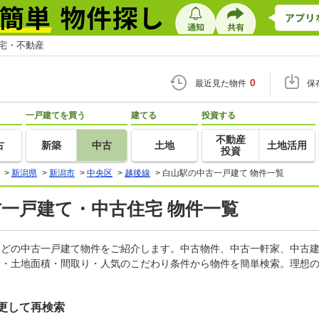
住宅・不動産
0
最近見た物件
保
一戸建てを買う
建てる
投資する
不動産
古
新築
中古
土地
土地活用
投資
>
新潟県
>
新潟市
>
中央区
>
越後線
>
白山駅の中古一戸建て 物件一覧
古一戸建て・中古住宅 物件一覧
家などの中古一戸建て物件をご紹介します。中古物件、中古一軒家、中古
積・土地面積・間取り・人気のこだわり条件から物件を簡単検索。理想の
更して再検索