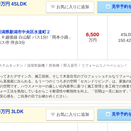
万円 4SLDK
見学予約
お気に入りに追加
新潟県新潟市中央区水道町２
6,500
4SL
ＪＲ越後線 白山駅 バス1分/「岡本小路」
万円
150.4
バス停 停歩3分
ステムキッチン
浴室乾燥機
所有権
即入居可
リフォームリノベーション
ってきたデザイン力、施工技術、そして木造住宅のプロフェッショナルなリフォー
ら直接庭に出られる、もう一つのくつろぎの空間「セカンドリビング」は、家族の
の空間です。ハウスメーカーの厳しい社内基準に基づく施工管理と各工程での検査
ォー工法を熟知しているからこそ耐震性や断熱性を向上。「百聞は一見に如かず」
安心感を、ご自身の目でお確かめください。
万円 3LDK
見学予約
お気に入りに追加