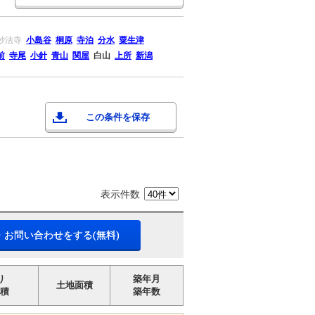
妙法寺
小島谷
桐原
寺泊
分水
粟生津
前
寺尾
小針
青山
関屋
白山
上所
新潟
この条件を保存
表示件数
・お問い合わせをする(無料)
り
築年月
土地面積
積
築年数