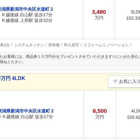
新潟県新潟市中央区水道町２
3,480
3LD
ＪＲ越後線 白山駅 徒歩17分
万円
102.3
ＪＲ越後線 上所駅 徒歩32分
車2台
システムキッチン
所有権
即入居可
リフォームリノベーション
たお客様には、商品券１０万円分をプレゼントさせていただきます☆にいがた安心
尋ねください。
万円 4LDK
お気に入
6,500
新潟県新潟市中央区水道町２
4LD
ＪＲ越後線 白山駅 徒歩17分
万円
150.4