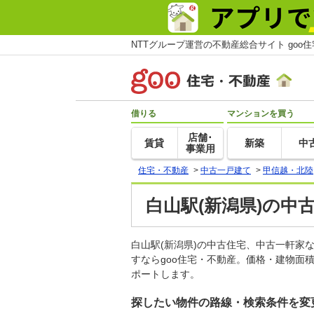
NTTグループ運営の不動産総合サイト goo
借りる
マンションを買う
店舗･
賃貸
新築
中
事業用
住宅・不動産
>
中古一戸建て
>
甲信越・北陸
白山駅(新潟県)の中
白山駅(新潟県)の中古住宅、中古一軒
すならgoo住宅・不動産。価格・建物面
ポートします。
探したい物件の路線・検索条件を変