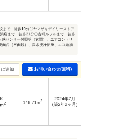
校まで 徒歩10分〇ヤマザキデイリーストア
新潟店まで 徒歩21分〇古町ルフルまで 徒歩
、人感センサー付照明（玄関）、エアコン（リ
洗面台（三面鏡）、温水洗浄便座、エコ給湯
お問い合わせ(無料)
りに追加
DK
2024年7月
2
148.71m
2
(築2年2ヶ月)
6m