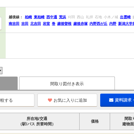
越後線：
柏崎
東柏崎
西中通
荒浜
刈羽
西山
礼拝
石地
小木ノ城
出雲崎
南吉田
吉田
北吉田
岩室
巻
越後曽根
越後赤塚
内野西が丘
内野
新潟大学
間取り図付き表示
お気に入りに追加
資料請求
所在地/交通
間取
価格
（駅/バス 所要時間）
建物面