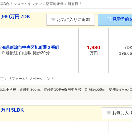
車3台
システムキッチン
浴室乾燥機
所有権
80万円 7DK
見学予約
お気に入りに追加
1,980
新潟県新潟市中央区旭町通２番町
7D
ＪＲ越後線 白山駅 徒歩20分
万円
196.6
居可
リフォームリノベーション
新潟小学校 距離約800ｍ、徒歩約10分■寄居中学校 距離約550ｍ、徒歩約7分■
万円 5LDK
お気に入