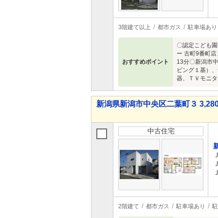
3階建て以上
都市ガス
駐車場あり
〇認定こども園
ー 古町9番町
おすすめポイント
13分〇新潟市
ビング１基）、
器、ＴＶモニタ
新潟県新潟市中央区二葉町３ 3,280
中古住宅
2階建て
都市ガス
駐車場あり
駐