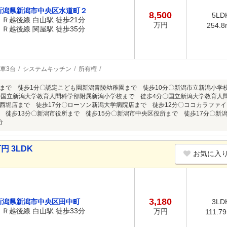
新潟県新潟市中央区水道町２
8,500
5LD
ＪＲ越後線 白山駅 徒歩21分
万円
254.8
ＪＲ越後線 関屋駅 徒歩35分
車3台
システムキッチン
所有権
まで 徒歩1分〇認定こども園新潟青陵幼稚園まで 徒歩10分〇新潟市立新潟小学
〇国立新潟大学教育人間科学部附属新潟小学校まで 徒歩4分〇国立新潟大学教育人
西堀店まで 徒歩17分〇ローソン新潟大学病院店まで 徒歩12分〇ココカラファイ
 徒歩13分〇新潟市役所まで 徒歩15分〇新潟市中央区役所まで 徒歩17分〇新
分
円 3LDK
お気に入
3,180
新潟県新潟市中央区田中町
3LD
ＪＲ越後線 白山駅 徒歩33分
万円
111.7