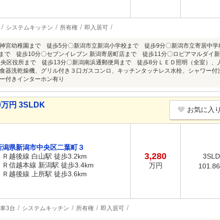
システムキッチン
所有権
即入居可
神宮幼稚園まで 徒歩5分〇新潟市立新潟小学校まで 徒歩9分〇新潟市立寄居中学
店まで 徒歩10分〇セブンイレブン 新潟寄居町店まで 徒歩11分〇ロピアマルダイ
中央区役所まで 徒歩13分〇新潟南浜通郵便局まで 徒歩8分ＬＥＤ照明（全室）
食器洗乾燥機、グリル付き３口ガスコンロ、キッチンタッチレス水栓、シャワー付
ー付きインターホン有り
万円 3SLDK
お気に入
新潟県新潟市中央区二葉町３
3,280
ＪＲ越後線 白山駅 徒歩3.2km
3SL
ＪＲ信越本線 新潟駅 徒歩3.4km
万円
101.8
ＪＲ越後線 上所駅 徒歩3.6km
車3台
システムキッチン
所有権
即入居可