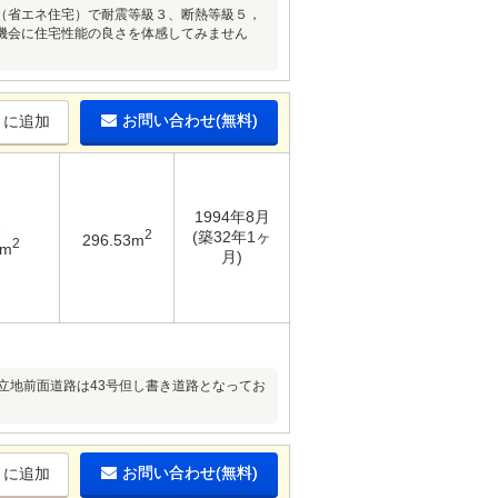
（省エネ住宅）で耐震等級３、断熱等級５，
機会に住宅性能の良さを体感してみません
お問い合わせ(無料)
りに追加
1994年8月
2
(築32年1ヶ
296.53m
2
1m
月)
立地前面道路は43号但し書き道路となってお
お問い合わせ(無料)
りに追加