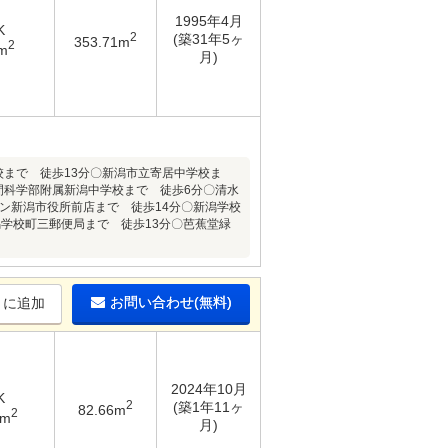
1995年4月
K
2
(築31年5ヶ
353.71m
2
m
月)
校まで 徒歩13分〇新潟市立寄居中学校ま
間科学部附属新潟中学校まで 徒歩6分〇清水
ン新潟市役所前店まで 徒歩14分〇新潟学校
潟学校町三郵便局まで 徒歩13分〇芭蕉堂緑
お問い合わせ(無料)
りに追加
2024年10月
K
2
(築1年11ヶ
82.66m
2
9m
月)