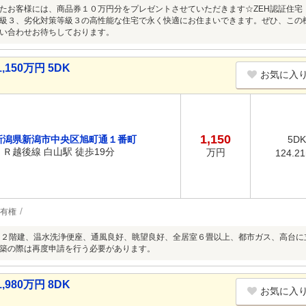
たお客様には、商品券１０万円分をプレゼントさせていただきます☆ZEH認証住宅
級３、劣化対策等級３の高性能な住宅で永く快適にお住まいできます。ぜひ、この
い合わせお待ちしております。
50万円 5DK
お気に入
1,150
新潟県新潟市中央区旭町通１番町
5DK
ＪＲ越後線 白山駅 徒歩19分
万円
124.2
有権
、２階建、温水洗浄便座、通風良好、眺望良好、全居室６畳以上、都市ガス、高台に
築の際は再度申請を行う必要があります。
80万円 8DK
お気に入