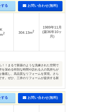
をする
お問い合わせ(無料)
1989年11月
DK
2
(築36年10ヶ
304.13m
2
2m
月)
ム！！まるで新築のような洗練された空間で
絆を深める特別な時間や訪れる人の気持ちが
を徹底し、高品質なリフォームを実現。さら
です。ぜひ、三井のリフォームが提供する新
をする
お問い合わせ(無料)