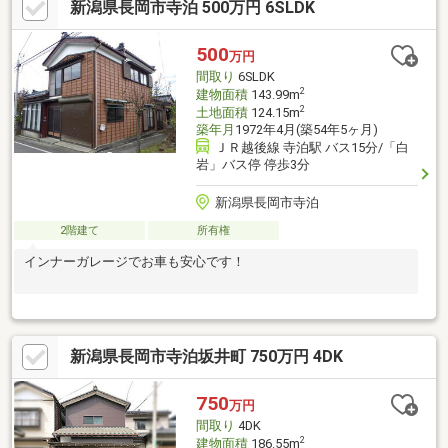
新潟県長岡市寺泊 500万円 6SLDK
い・小中学校の近くがいい見学・相談 大歓迎です♪ お気軽にお
問い合わせください！担当直通TEL【０８０－７２８９－９３７
６】
500
万円
間取り
6SLDK
2
建物面積
143.99m
2
土地面積
124.15m
築年月
1972年4月(築54年5ヶ月)
ＪＲ越後線 寺泊駅 バス15分/「白
岩」バス停 停歩3分
新潟県長岡市寺泊
2階建て
所有権
インナーガレージでお車も安心です！
新潟県長岡市寺泊坂井町 750万円 4DK
750
万円
間取り
4DK
2
建物面積
186.55m