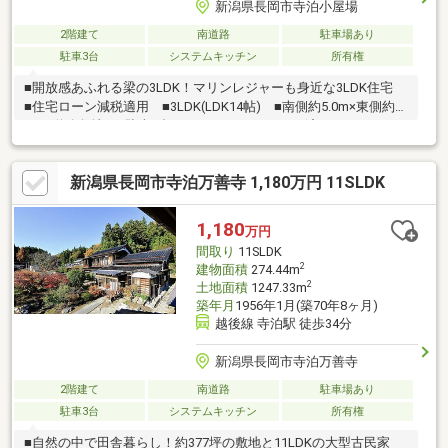
新潟県長岡市寺泊小屋場
2階建て
南道路
駐車場あり
駐車3台
システムキッチン
所有権
■開放感あふれる梁の3LDK！マリンレジャーも身近な3LDK住宅
■住宅ローン減税適用 ■3LDK(LDK14帖) ■南側約5.0m×東側約
4.5m道路角地 ■駐車3台可 ■R7.11 リフォーム済み
新潟県長岡市寺泊万善寺 1,180万円 11SLDK
1,180
万円
間取り
11SLDK
2
建物面積
274.44m
2
土地面積
1247.33m
築年月
1956年1月(築70年8ヶ月)
越後線 寺泊駅 徒歩34分
新潟県長岡市寺泊万善寺
2階建て
南道路
駐車場あり
駐車3台
システムキッチン
所有権
■自然の中で田舎暮らし！約377坪の敷地と11LDKの大型古民家