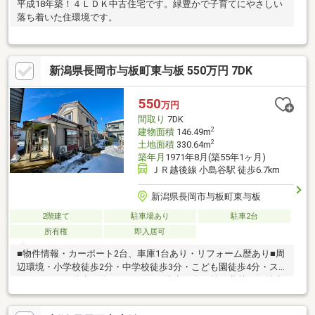
平成18年築！４ＬＤＫ中古住宅です。緑豊かで子育てにやさしい
落ち着いた住環境です。
新潟県長岡市与板町東与板 550万円 7DK
550
万円
間取り
7DK
2
建物面積
146.49m
2
土地面積
330.64m
築年月
1971年8月(築55年1ヶ月)
ＪＲ越後線 小島谷駅 徒歩6.7km
新潟県長岡市与板町東与板
2階建て
駐車場あり
駐車2台
所有権
即入居可
■物件情報・カーポート2台、車庫1台あり・リフォーム歴あり■周
辺環境・小学校徒歩2分・中学校徒歩3分・こども園徒歩4分・ス
ーパーマルイ徒歩10分・ウェルシア徒歩13分・第四北越銀行徒歩
5分・郵便局徒歩6分■こんな方にオススメ・ご家族の多い方・広
いお家に住みたい方・買い物や各種手続きがしやすい環境がい