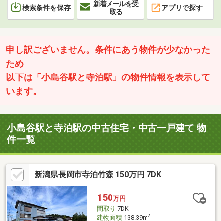
新着メールを受
検索条件を保存
アプリで探す
取る
申し訳ございません。条件にあう物件が少なかった
ため
以下は「小島谷駅と寺泊駅」の物件情報を表示して
います。
小島谷駅と寺泊駅の中古住宅・中古一戸建て 物
件一覧
新潟県長岡市寺泊竹森 150万円 7DK
150
万円
間取り
7DK
2
建物面積
138.39m