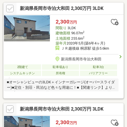
新潟県長岡市寺泊大和田 2,300万円 3LDK
2,300
万円
間取り
3LDK
2
建物面積
96.07m
2
土地面積
255.6m
築年月
2020年5月(築6年4ヶ月)
ＪＲ越後線 桐原駅 徒歩5.6km
新潟県長岡市寺泊大和田
2階建て
駐車場あり
駐車3台
システムキッチン
所有権
バリアフリー
■オーシャンビューの3LDK＋インナーガレージ(オーバースライダ
ー)■定住・別荘・民泊など色々な用途に！■【関連リンク】より
360度パノラマ画像をご覧いただけます！■インナーガレージ付き
のコンパクト住宅■４台駐車できますので来客時も安心です。
新潟県長岡市寺泊大和田 2,300万円 3LDK
2,300
万円