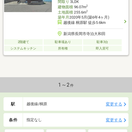
間取り
3LDK
2
建物面積
96.07m
2
土地面積
255.6m
築年月
2020年5月(築6年4ヶ月)
越後線 桐原駅 徒歩5.6km
新潟県長岡市寺泊大和田
2階建て
駐車場あり
駐車3台
システムキッチン
所有権
即入居可
1～2
件
駅
変更する
越後線/桐原
条件
変更する
指定なし