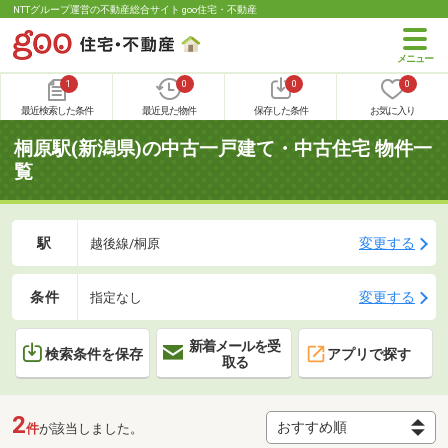
NTTグループ運営の不動産総合サイト goo住宅・不動産
1
0
0
0
最近検索した条件
最近見た物件
保存した条件
お気に入り
桐原駅(新潟県)の中古一戸建て・中古住宅 物件一
覧
駅
変更する
越後線/桐原
条件
変更する
指定なし
新着メールを受
検索条件を保存
アプリで探す
取る
2
件
が該当しました。