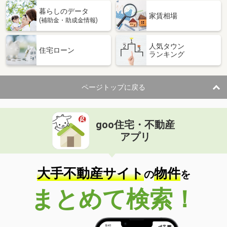
暮らしのデータ
家賃相場
(補助金・助成金情報)
人気タウン
住宅ローン
ランキング
ページトップに戻る
goo住宅・不動産
アプリ
大手不動産サイト
物件
の
を
まとめて検索！