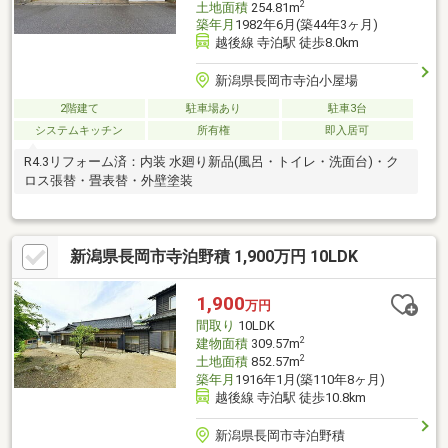
2
土地面積
254.81m
築年月
1982年6月(築44年3ヶ月)
越後線 寺泊駅 徒歩8.0km
新潟県長岡市寺泊小屋場
2階建て
駐車場あり
駐車3台
システムキッチン
所有権
即入居可
R4.3リフォーム済：内装 水廻り新品(風呂・トイレ・洗面台)・ク
ロス張替・畳表替・外壁塗装
新潟県長岡市寺泊野積 1,900万円 10LDK
1,900
万円
間取り
10LDK
2
建物面積
309.57m
2
土地面積
852.57m
築年月
1916年1月(築110年8ヶ月)
越後線 寺泊駅 徒歩10.8km
新潟県長岡市寺泊野積