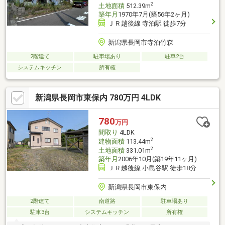
2
土地面積
512.39m
築年月
1970年7月(築56年2ヶ月)
ＪＲ越後線 寺泊駅 徒歩7分
新潟県長岡市寺泊竹森
2階建て
駐車場あり
駐車2台
システムキッチン
所有権
新潟県長岡市東保内 780万円 4LDK
780
万円
間取り
4LDK
2
建物面積
113.44m
2
土地面積
331.01m
築年月
2006年10月(築19年11ヶ月)
ＪＲ越後線 小島谷駅 徒歩18分
新潟県長岡市東保内
2階建て
南道路
駐車場あり
駐車3台
システムキッチン
所有権