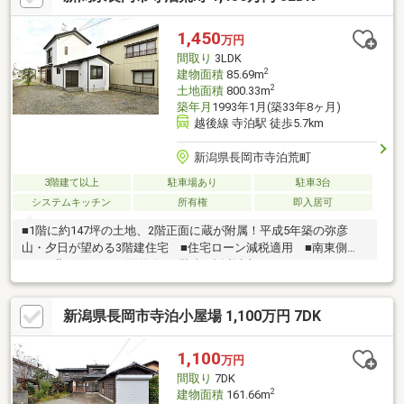
1,450
万円
間取り
3LDK
2
建物面積
85.69m
2
土地面積
800.33m
築年月
1993年1月(築33年8ヶ月)
越後線 寺泊駅 徒歩5.7km
新潟県長岡市寺泊荒町
3階建て以上
駐車場あり
駐車3台
システムキッチン
所有権
即入居可
■1階に約147坪の土地、2階正面に蔵が附属！平成5年築の弥彦
山・夕日が望める3階建住宅 ■住宅ローン減税適用 ■南東側
5.7m×北西側4.7m両面道路 ■駐車8台以以上可 ■R5.11 リフォー
ム済
新潟県長岡市寺泊小屋場 1,100万円 7DK
1,100
万円
間取り
7DK
2
建物面積
161.66m