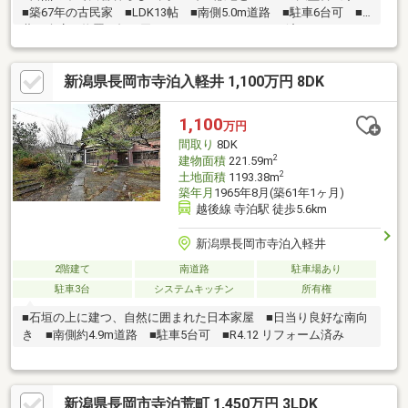
■築67年の古民家 ■LDK13帖 ■南側5.0m道路 ■駐車6台可 ■
蔵・倉庫・物置・畑・田あり ■R5.11 リフォーム済み
新潟県長岡市寺泊入軽井 1,100万円 8DK
1,100
万円
間取り
8DK
2
建物面積
221.59m
2
土地面積
1193.38m
築年月
1965年8月(築61年1ヶ月)
越後線 寺泊駅 徒歩5.6km
新潟県長岡市寺泊入軽井
2階建て
南道路
駐車場あり
駐車3台
システムキッチン
所有権
■石垣の上に建つ、自然に囲まれた日本家屋 ■日当り良好な南向
き ■南側約4.9m道路 ■駐車5台可 ■R4.12 リフォーム済み
新潟県長岡市寺泊荒町 1,450万円 3LDK