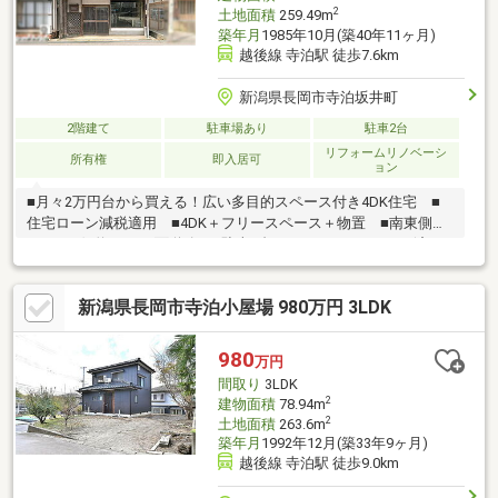
2
土地面積
259.49m
築年月
1985年10月(築40年11ヶ月)
越後線 寺泊駅 徒歩7.6km
新潟県長岡市寺泊坂井町
2階建て
駐車場あり
駐車2台
リフォームリノベーシ
所有権
即入居可
ョン
■月々2万円台から買える！広い多目的スペース付き4DK住宅 ■
住宅ローン減税適用 ■4DK＋フリースペース＋物置 ■南東側約
6.0m×西側約5.6m両面道路 ■駐車2台可 ■R8.3 リフォーム済み
新潟県長岡市寺泊小屋場 980万円 3LDK
980
万円
間取り
3LDK
2
建物面積
78.94m
2
土地面積
263.6m
築年月
1992年12月(築33年9ヶ月)
越後線 寺泊駅 徒歩9.0km