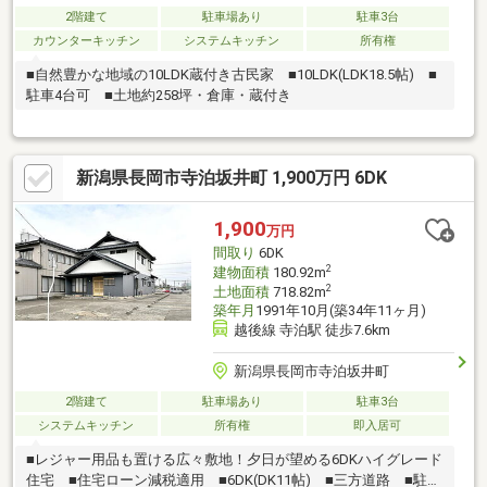
2階建て
駐車場あり
駐車3台
カウンターキッチン
システムキッチン
所有権
■自然豊かな地域の10LDK蔵付き古民家 ■10LDK(LDK18.5帖) ■
駐車4台可 ■土地約258坪・倉庫・蔵付き
新潟県長岡市寺泊坂井町 1,900万円 6DK
1,900
万円
間取り
6DK
2
建物面積
180.92m
2
土地面積
718.82m
築年月
1991年10月(築34年11ヶ月)
越後線 寺泊駅 徒歩7.6km
新潟県長岡市寺泊坂井町
2階建て
駐車場あり
駐車3台
システムキッチン
所有権
即入居可
■レジャー用品も置ける広々敷地！夕日が望める6DKハイグレード
住宅 ■住宅ローン減税適用 ■6DK(DK11帖) ■三方道路 ■駐車