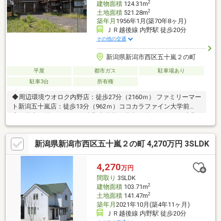
2
建物面積
124.31m
です
2
土地面積
521.28m
築年月
1956年1月(築70年8ヶ月)
ＪＲ越後線 内野駅 徒歩20分
その他の交通
新潟県新潟市西区五十嵐２の町
平屋
都市ガス
駐車場あり
駐車3台
所有権
◆周辺環境ウオロク内野店：徒歩27分（2160ｍ） ファミリーマー
ト新潟五十嵐店：徒歩13分（962ｍ）ココカラファイン大学前
店：徒歩20分（1543ｍ） 内野中学校：徒歩19分（1472ｍ） 内野
小学校：徒歩19分（1443ｍ）売主の契約不適合責任免責車庫、物
置があります。公共下水整備予定あり。再建築の際、要セットバ
新潟県新潟市西区五十嵐２の町 4,270万円 3SLDK
ック建物は未登記の為、売主にて登記予定
4,270
万円
間取り
3SLDK
2
建物面積
103.71m
2
土地面積
141.47m
築年月
2021年10月(築4年11ヶ月)
ＪＲ越後線 内野駅 徒歩20分