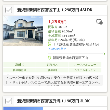
新潟県新潟市西蒲区下山 1,298万円 4SLDK
1,298
万円
間取り
4SLDK
2
建物面積
96.03m
2
土地面積
134.75m
築年月
1994年9月(築32年)
ＪＲ越後線 越後曽根駅 徒歩15分
その他の交通
新潟県新潟市西蒲区下山
2階建て
都市ガス
ルーフバルコニー
駐車場あり
駐車3台
システムキッチン
・スーパー車で５分でお買い物も安心・全居室６帖以上の広々設
計・サッシ付きバルコニーで悪天候でもお洗濯可能―エアコンや
カーテンレール全室完備―・国土交通省の≪安心Ｒ住宅≫認
定！・既存住宅瑕疵保険付保で更に安心♪・水回り設備（キッチ
ン・浴室・トイレ）新品交換済み【教育】鎧郷小学校 徒歩１６
新潟県新潟市西蒲区升潟 1,198万円 3LDK
分西川中学校 徒歩３４分【おすすめ】○リビングに隣接した和
室はくつろぎスペースに最適〇４帖の納戸は外部と繋がり自転車