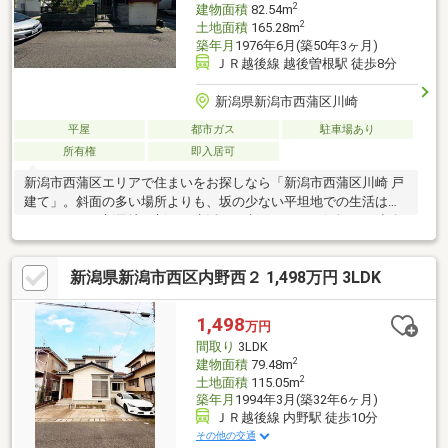
2
建物面積
82.54m
2
土地面積
165.28m
築年月
1976年6月(築50年3ヶ月)
ＪＲ越後線 越後曽根駅 徒歩8分
新潟県新潟市西蒲区川崎
平屋
都市ガス
駐車場あり
所有権
即入居可
新潟市西蒲区エリアで住まいをお探しなら「新潟市西蒲区川崎 戸
建て」。斜面の多い場所よりも、坂の少ない平坦地での生活はい
かがですか。新天地で新たな生活をお考えなら、お気軽にご連絡
ください(*^^*)
新潟県新潟市西区内野西２ 1,498万円 3LDK
1,498
万円
間取り
3LDK
2
建物面積
79.48m
2
土地面積
115.05m
築年月
1994年3月(築32年6ヶ月)
ＪＲ越後線 内野駅 徒歩10分
その他の交通