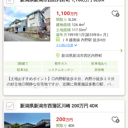
1,100
万円
間取り
3LDK
2
建物面積
126.4m
2
土地面積
117.53m
築年月
1991年1月(築35年8ヶ月)
ＪＲ越後線 内野駅 徒歩6分
その他の交通
新潟県新潟市西区内野町
2階建て
都市ガス
駐車場あり
駐車2台
システムキッチン
所有権
【土地おすすめポイント】◎内野駅徒歩６分、内野小徒歩１０分
の好立地◎閑静な住宅地ですが、近隣に商業施設多数◎駅、バス
が利用しやすく通勤や通学に便利◎よくある４ｍ幅ではなく、前
面道路は５ｍ幅◎都市ガス使えます◎駐車場は現状２台ですが、
外構一部解体で３台目スペースも作れます【建物おすすめポイン
新潟県新潟市西蒲区川崎 200万円 4DK
ト】◎ビルトインガレージ付き◎現状３ＬＤＫですが、２階洋室
を６帖ずつに分ければ４ＬＤＫになります◎ＬＤＫ約１６帖◎全
居室６畳以上、収納付き◎全室複層ガラス◎トイレ上下階で２か
200
万円
所◎新築時・増改築時の設計図◎床下収納２か所◎パントリー
間取り
4DK
（食器・食品の収納庫）◎各所造作収納等あり