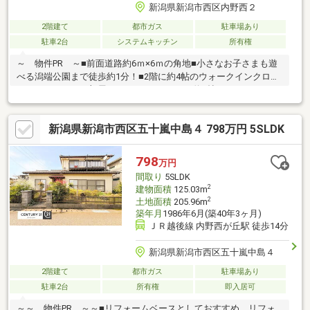
新潟県新潟市西区内野西２
2階建て
都市ガス
駐車場あり
駐車2台
システムキッチン
所有権
～ 物件PR ～■前面道路約6ｍ×6ｍの角地■小さなお子さまも遊
べる潟端公園まで徒歩約1分！■2階に約4帖のウォークインクロー
ゼットがあり、お部屋がすっきりします。■約3帖のサンルームに
は天候を気にせず洗濯物を干せます。■通勤、通学に便利な越後
線 内野駅、内野西が丘駅まで徒歩約13分。～ 周辺環境 (徒
新潟県新潟市西区五十嵐中島４ 798万円 5SLDK
歩）～■ウオロク内野店・・・約10分■内野小学校・・・約13分■
内野中学校・・・約8分〇写真だけでは伝えきれないため、実際の
物件をぜひご覧ください。●税金や銀行融資関係等の資金の提案
798
万円
もお引渡しまで全面的にお手伝いさせて頂きます。〇リフォーム
間取り
5SLDK
等のご相談も受け賜わります。
2
建物面積
125.03m
2
土地面積
205.96m
築年月
1986年6月(築40年3ヶ月)
ＪＲ越後線 内野西が丘駅 徒歩14分
新潟県新潟市西区五十嵐中島４
2階建て
都市ガス
駐車場あり
駐車2台
所有権
即入居可
～～ 物件PR ～～■リフォームベースとしておすすめ リフォ