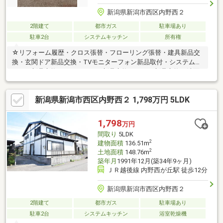
新潟県新潟市西区内野西２
2階建て
都市ガス
駐車場あり
駐車2台
システムキッチン
所有権
☆リフォーム履歴・クロス張替・フローリング張替・建具新品交
換・玄関ドア新品交換・TVモニターフォン新品取付・システムキ
ッチン新品交換・システムバス新品交換・トイレ新品交換・洗面
化粧台新品交換・外壁塗装・駐車場拡張☆おすすめポイント・住
宅瑕疵保険対象物件・住宅ローン控除対象物件・白アリ防蟻工事5
新潟県新潟市西区内野西２ 1,798万円 5LDK
年保証付き☆周辺環境・内野駅まで 徒歩約11分・ファミリーマ
ート新潟曽和インター店まで 徒歩約11分・ウオロク内野店ま
で 徒歩約9分☆教育施設・内野小学校まで 徒歩約11分・内野
1,798
万円
中学校まで 徒歩約6分
間取り
5LDK
2
建物面積
136.51m
2
土地面積
148.76m
築年月
1991年12月(築34年9ヶ月)
ＪＲ越後線 内野西が丘駅 徒歩12分
新潟県新潟市西区内野西２
2階建て
都市ガス
駐車場あり
駐車2台
システムキッチン
浴室乾燥機