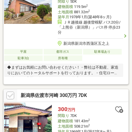
間取り
5DK
渡可！引き渡し時に新品の給湯器設置！●都市ガス使えます！
2
建物面積
119.5m
2
土地面積
881.32m
築年月
1978年1月(築48年8ヶ月)
ＪＲ越後線 越後曽根駅 バス20分/
「上熊谷（新潟県）」バス停 停歩23
分
新潟県新潟市西蒲区五之上
平屋
都市ガス
駐車場あり
駐車3台
所有権
◆まずはお気軽にお問い合わせください！・弊社は不動産、家造
りにおいてのトータルサポートを行っております。・住宅ローン
に強く、お客様一人ひとりにあったご提案をさせていただきま
す。・スタッフ一同、誠心誠意ご対応させていただきます！◆経
験知識が豊富なスタッフが在籍！迅速な対応を心掛けておりま
新潟県佐渡市河崎 300万円 7DK
す。・お問合せを受けてから即日ご対応をさせていただきま
す。・その他物件情報も多数ございます！お気軽にお問い合わせ
ください。
300
万円
間取り
7DK
2
建物面積
181.43m
2
土地面積
508.21m
築年月
1969年1月(築57年8ヶ月)