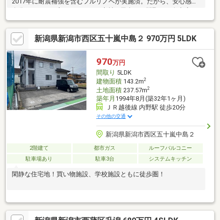
2017年に耐震補強を含むフルリノベが実施済。だから、安心感と
自分らしさの両立ができます。素材の風合いや間取りの自由度
は、既製品の新築にはない楽しさ。南向きの明るい空間に、通
風・眺望も良好。小さな庭付きの平屋という希少性も魅力の一
新潟県新潟市西区五十嵐中島２ 970万円 5LDK
つ。家を「直す」ことを面倒ではなく、“好き”で選べる人にこ
そ、じっくりと味わっていただきたい住まいです。
970
万円
間取り
5LDK
2
建物面積
143.2m
2
土地面積
237.57m
築年月
1994年8月(築32年1ヶ月)
ＪＲ越後線 内野駅 徒歩20分
その他の交通
新潟県新潟市西区五十嵐中島２
2階建て
都市ガス
ルーフバルコニー
駐車場あり
駐車3台
システムキッチン
閑静な住宅地！買い物施設、学校施設ともに徒歩圏！