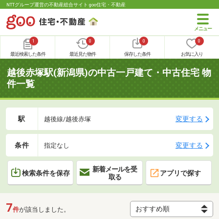
NTTグループ運営の不動産総合サイト goo住宅・不動産
1
0
0
0
最近検索した条件
最近見た物件
保存した条件
お気に入り
越後赤塚駅(新潟県)の中古一戸建て・中古住宅 物
件一覧
駅
変更する
越後線/越後赤塚
条件
変更する
指定なし
新着メールを受
検索条件を保存
アプリで探す
取る
7
件
が該当しました。