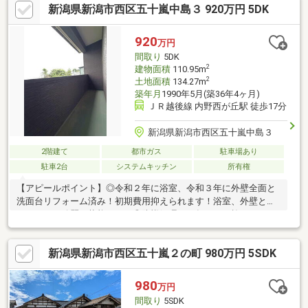
新潟県新潟市西区五十嵐中島３ 920万円 5DK
ムページではSUUMOには載っていない物件資料を確認すること
ができます♪住宅に関することなら、「年間取引件数500件以上」
の実績があるハーバーエステートになんでもご相談ください。
920
万円
間取り
5DK
2
建物面積
110.95m
2
土地面積
134.27m
築年月
1990年5月(築36年4ヶ月)
ＪＲ越後線 内野西が丘駅 徒歩17分
新潟県新潟市西区五十嵐中島３
2階建て
都市ガス
駐車場あり
駐車2台
システムキッチン
所有権
【アピールポイント】◎令和２年に浴室、令和３年に外壁全面と
洗面台リフォーム済み！初期費用抑えられます！浴室、外壁とも
にまだまだ綺麗な状態です！◎防蟻処理も５年ごとに施工してい
るため安心です◎ゆとりある５ＤＫという部屋数も使用用途で使
い分けができてとても便利、一人部屋がほしいお子様や趣味部屋
新潟県新潟市西区五十嵐２の町 980万円 5SDK
がほしいパパママ、ご家族皆様の希望を叶えます◎大人も子供も
広々遊べる１０坪以上の庭有の住居だから、ちょっとした運動や
遊びものびのび楽しめます◎閑静な住宅街の住戸で静かで落ち着
980
万円
いた生活が送れます◎近くに公園ありますのでお子様と遊べます
間取り
5SDK
◎新築時の図面が保管されており、今後のリフォームもしやすい