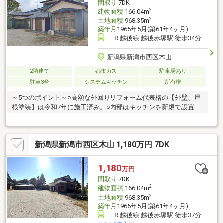
間取り
7DK
2
建物面積
166.04m
2
土地面積
968.35m
築年月
1965年5月(築61年4ヶ月)
ＪＲ越後線 越後赤塚駅 徒歩34分
新潟県新潟市西区木山
2階建て
都市ガス
駐車場あり
駐車3台
システムキッチン
所有権
～5つのポイント～○高額な外回りリフォーム代表格の【外壁、屋
根塗装】は令和7年に施工済み。○内部はキッチンを新規で設置
し、日当たりの良い縁側やその他、新しく床を張りました！○8
畳・6畳・8畳と3間続く今では珍しい和室の連続。22帖の有効活
用は趣味のスペースにご活用可能♪○大切な物が多く収納にお困り
新潟県新潟市西区木山 1,180万円 7DK
の方も大歓迎！附属建物は乗用車5台は止められそうなスペースが
あります。○敷地約300坪！これからの時期ですと晴れた日のBBQ
やお子様のいるご家庭では庭でスポーツが出来ます。
1,180
万円
間取り
7DK
2
建物面積
166.04m
2
土地面積
968.35m
築年月
1965年5月(築61年4ヶ月)
ＪＲ越後線 越後赤塚駅 徒歩37分