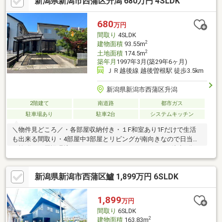
新潟県新潟市西蒲区升潟 680万円 4SLDK
680
万円
間取り
4SLDK
2
建物面積
93.55m
2
土地面積
174.5m
築年月
1997年3月(築29年6ヶ月)
ＪＲ越後線 越後曽根駅 徒歩3.5km
新潟県新潟市西蒲区升潟
2階建て
南道路
都市ガス
駐車場あり
駐車2台
システムキッチン
＼物件見どころ／・各部屋収納付き・１F和室あり1Fだけで生活
も出来る間取り・4部屋中3部屋とリビングが南向きなので日当た
り抜群！＼周辺環境／・カフェ＆フラワーOC garden：徒歩6分・
JA農産物直売所越王の里：徒歩11分・巻西中学校：徒歩5分《住
宅ローン返済例》金利：1.0％（変動金利）借入期間：35年ボーナ
新潟県新潟市西蒲区鱸 1,899万円 6SLDK
ス返済：無 借入金額：680万円返済額：月々19195円
1,899
万円
間取り
6SLDK
2
建物面積
163.83m