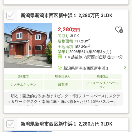
他、1階には大容量の物入、2階に納戸と収納充実■襖を開けると
広々と使える和室があり、来客が多い時も安心■前面道路は約2.8
新潟県新潟市西区新中浜１ 2,280万円 3LDK
ｍですが、利用する方が限られるため、車のすれ違いがほとんど
ありません■小学校まで徒歩約2分と通学が安心安全～～ 周辺環
境（徒歩） ～～■越後曽根駅・・約13分■曽根小学校・・約2分■
2,280
万円
西川中学校・・約9分◎土日祝日はもちろん、お仕事帰りの見学も
間取り
3LDK
大歓迎です！
2
建物面積
117.25m
2
土地面積
182.39m
築年月
2006年6月(築20年3ヶ月)
ＪＲ越後線 内野西が丘駅 徒歩17分
新潟県新潟市西区新中浜１
2階建て
駐車場あり
駐車2台
リフォームリノベーシ
システムキッチン
所有権
ョン
・明るく開放的な吹き抜けリビング・2階フリースペースにスタデ
ィ＆ワークデスク・南面に庭・洗い場ゆったり1.25坪バスルー
ム・外壁塗装済・LDK吹き抜けシーリングファン設置＊原信内野
店 約350m＊コメリハード＆グリーン西内野店 約200m
新潟県新潟市西区新中浜１ 2,280万円 3LDK