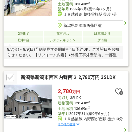
2
土地面積
163.43m
築年月
1997年2月(築29年7ヶ月)
ＪＲ越後線 越後曽根駅 徒歩7分
新潟県新潟市西蒲区鱸
2階建て
都市ガス
駐車場あり
駐車3台
システムキッチン
所有権
8/7(金)～8/9(日)予約制見学会開催※当日予約OK。ご希望日をお知
らせください。【リフォーム内容】●外構工事外壁塗装、一部重
ね張り●内装工事システムキッチン交換、温水洗浄便座トイレ交
換、洗面化粧台交換、クロス張替え、給湯器交換、火災警報器設
置、照明LED交換【おすすめポイント】・本物件は条件により住
新潟県新潟市西区内野西２ 2,780万円 3SLDK
宅ローン減税が適用されます。・雨漏り、構造上主要な部分の欠
陥や・腐食、給排水管の故障や漏水についてお引渡しより２年間
保証・シロアリ防除工事施工後5年間保証・お客様に合わせたロー
2,780
万円
ンの組み方や金融機関をご提案。住宅ローンが初めての方でもお
間取り
3SLDK
気軽
2
建物面積
126.41m
2
土地面積
136.69m
築年月
2017年3月(築9年6ヶ月)
ＪＲ越後線 内野西が丘駅 徒歩13分
その他の交通