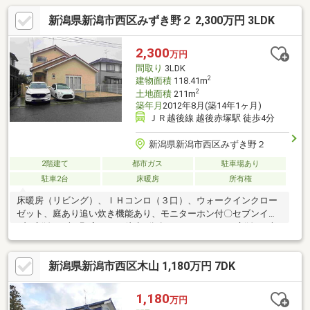
新潟県新潟市西区みずき野２ 2,300万円 3LDK
2,300
万円
間取り
3LDK
2
建物面積
118.41m
2
土地面積
211m
築年月
2012年8月(築14年1ヶ月)
ＪＲ越後線 越後赤塚駅 徒歩4分
新潟県新潟市西区みずき野２
2階建て
都市ガス
駐車場あり
駐車2台
床暖房
所有権
床暖房（リビング）、ＩＨコンロ（３口）、ウォークインクロー
ゼット、庭あり追い炊き機能あり、モニターホン付〇セブンイレ
ブン新潟みずき野店まで 徒歩4分〇ファミリーマート新潟みずき
野店まで 徒歩4分〇みずき野中央公園まで 徒歩10分所有者居
住中のため、内覧の際は事前にご連絡ください。
新潟県新潟市西区木山 1,180万円 7DK
1,180
万円