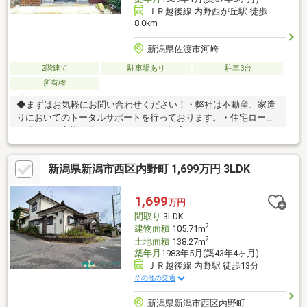
ＪＲ越後線 内野西が丘駅 徒歩
8.0km
新潟県佐渡市河崎
2階建て
駐車場あり
駐車3台
所有権
◆まずはお気軽にお問い合わせください！・弊社は不動産、家造
りにおいてのトータルサポートを行っております。・住宅ローン
に強く、お客様一人ひとりにあったご提案をさせていただきま
す。・スタッフ一同、誠心誠意ご対応させていただきます！◆経
験知識が豊富なスタッフが在籍！迅速な対応を心掛けておりま
新潟県新潟市西区内野町 1,699万円 3LDK
す。・お問合せを受けてから即日ご対応をさせていただきま
す。・その他物件情報も多数ございます！お気軽にお問い合わせ
ください。。
1,699
万円
間取り
3LDK
2
建物面積
105.71m
2
土地面積
138.27m
築年月
1983年5月(築43年4ヶ月)
ＪＲ越後線 内野駅 徒歩13分
その他の交通
新潟県新潟市西区内野町