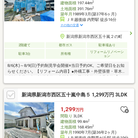
2
建物面積
197.44m
2
土地面積
391.76m
築年月
1989年3月(築37年6ヶ月)
ＪＲ越後線 内野駅 徒歩16分
その他の交通
新潟県新潟市西区五十嵐２の町
2階建て
都市ガス
駐車場あり
リフォームリノベーシ
駐車3台
所有権
ョン
8/6(木)～8/9(日)予約制見学会開催※当日予約OK。ご希望日をお知
らせください。【リフォーム内容】●外構工事・外壁張替・草木
伐採●内装工事・設備交換・床材交換・壁紙交換・建具交換【お
すすめポイント】・雨漏り、構造上主要な部分の欠陥や・腐食、
給排水管の故障や漏水についてお引渡しより２年間保証・シロア
新潟県新潟市西区五十嵐中島５ 1,299万円 3LDK
リ防除工事施工後5年間保証・返済額や融資可能額など、お客様の
ご希望にあわせてご提案。住宅ローンが初めての方でもお気軽に
ご相談ください※本物件は住宅ローン減税が適用されます。詳し
1,299
万円
くはお問合せください。
間取り
3LDK
2
建物面積
99.4m
2
土地面積
168.45m
築年月
1990年7月(築36年2ヶ月)
ＪＲ越後線 内野西が丘駅 徒歩19分