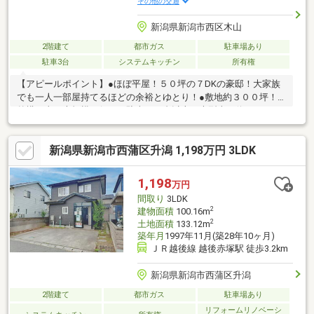
その他の交通
新潟県新潟市西区木山
2階建て
都市ガス
駐車場あり
駐車3台
システムキッチン
所有権
【アピールポイント】●ほぼ平屋！５０坪の７DKの豪邸！大家族
でも一人一部屋持てるほどの余裕とゆとり！●敷地約３００坪！
外構工事も大規模に行い、駐車１０台以上、大型車も停められる
大駐車場で倉庫付！●庭も広く、家庭菜園はもちろん、昔のお家
のように自分の敷地内で野球やバスケやサッカーもできます！●
新潟県新潟市西蒲区升潟 1,198万円 3LDK
２世帯住宅をお考えの方、建設工事の職人さんの自宅兼事務所に
向いてます！●令和７年に屋根・外壁・床材・畳・壁紙・一部水
回りのリフォーム済み！●お好みはありますが、今は珍しい三間
1,198
万円
続きの和室あり！●木山小学校まで徒歩９分で通学も安心！●即引
間取り
3LDK
渡可！引き渡し時に新品の給湯器設置！●都市ガス使えます！
2
建物面積
100.16m
2
土地面積
133.12m
築年月
1997年11月(築28年10ヶ月)
ＪＲ越後線 越後赤塚駅 徒歩3.2km
新潟県新潟市西蒲区升潟
2階建て
都市ガス
駐車場あり
リフォームリノベーシ