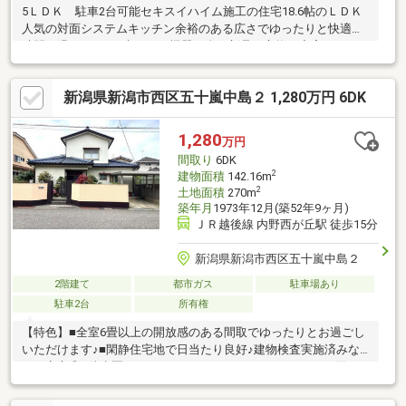
5ＬＤＫ 駐車2台可能セキスイハイム施工の住宅18.6帖のＬＤＫ
人気の対面システムキッチン余裕のある広さでゆったりと快適な
時間を過ごせます♪水まわり機器は全て新品に交換 充実のリフォ
ーム入居後すぐに気持ち良くお住まいいただけます！1階には客間
として使える和室2階には洋室を4部屋をご用意主寝室や子供部屋
新潟県新潟市西区五十嵐中島２ 1,280万円 6DK
として…浴室乾燥機付きでカビの発生を抑え、一年中快適に入浴
ができます♪ランドリースペースもあるので花粉や黄砂の付着を気
にせず、屋内に干せて安心です3.6帖のファミリークロークも備え
1,280
万円
家事効率もUP！南面バルコニーはベランダガーデニングにも♪
間取り
6DK
2
建物面積
142.16m
2
土地面積
270m
築年月
1973年12月(築52年9ヶ月)
ＪＲ越後線 内野西が丘駅 徒歩15分
新潟県新潟市西区五十嵐中島２
2階建て
都市ガス
駐車場あり
駐車2台
所有権
【特色】■全室6畳以上の開放感のある間取でゆったりとお過ごし
いただけます♪■閑静住宅地で日当たり良好♪建物検査実施済みな
ので安心◎■徒歩圏にファミリーマート・スーパーがありお買い
物もらくらく♪■売主負担で駐車場1台増設できます！駐車2台に！
【小中学校】西内野小学校 約1300m内野中学校 約1100m当社ホー