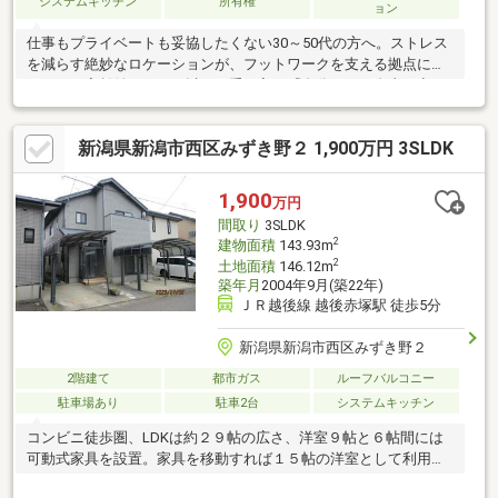
システムキッチン
所有権
ョン
仕事もプライベートも妥協したくない30～50代の方へ。ストレス
を減らす絶妙なロケーションが、フットワークを支える拠点にな
ります。家賃並み、それ以下で手に入る『自分だけの自由な空
間』がここに。西区はもちろん、燕・三条エリアへのアクセスも
良好で、毎日の通勤や休日のドライブにも便利なロケーションで
新潟県新潟市西区みずき野２ 1,900万円 3SLDK
す。部屋数にゆとりがあるため、1部屋を『在宅ワーク部屋』、も
う1部屋を『インドアな趣味の部屋や大型クローゼット』にするな
ど、贅沢な使い方が可能。月々3万円台という家賃以下の負担に抑
1,900
万円
えることで、趣味や旅行、貯蓄にお金を回せる『賢い大人の選
間取り
3SLDK
択』です。
2
建物面積
143.93m
2
土地面積
146.12m
築年月
2004年9月(築22年)
ＪＲ越後線 越後赤塚駅 徒歩5分
新潟県新潟市西区みずき野２
2階建て
都市ガス
ルーフバルコニー
駐車場あり
駐車2台
システムキッチン
コンビニ徒歩圏、LDKは約２９帖の広さ、洋室９帖と６帖間には
可動式家具を設置。家具を移動すれば１５帖の洋室として利用も
できます。