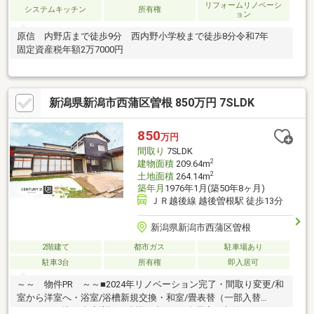
リフォームリノベーシ
システムキッチン
所有権
ョン
原信 内野店まで徒歩9分 西内野小学校まで徒歩8分令和7年
固定資産税年額2万7000円
新潟県新潟市西蒲区曽根 850万円 7SLDK
850
万円
間取り
7SLDK
2
建物面積
209.64m
2
土地面積
264.14m
築年月
1976年1月(築50年8ヶ月)
ＪＲ越後線 越後曽根駅 徒歩13分
新潟県新潟市西蒲区曽根
2階建て
都市ガス
駐車場あり
駐車3台
所有権
即入居可
～～ 物件PR ～～■2024年リノベーション完了・間取り変更/和
室から洋室へ・浴室/浴槽新規交換・和室/畳表替（一部入替
え）・組み込み車庫増設・防蟻工事など■全居室に収納がある