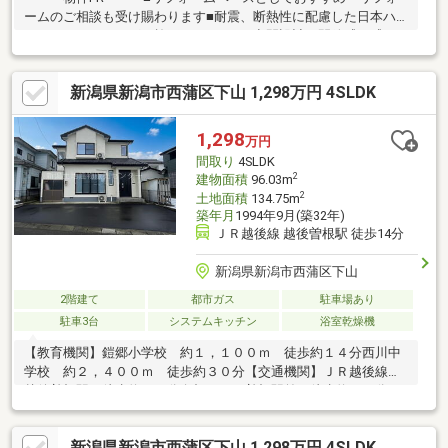
ームのご相談も受け賜わります■耐震、断熱性に配慮した日本ハ
ウスホールディングス施工■ゆとりある空間設計で開放感を感じ
られる間取り■収納スペースが充実し、使い方いろいろ■居室をす
っきりと保ち、暮らしにゆとりをもたらす納戸付き■内野西が丘
新潟県新潟市西蒲区下山 1,298万円 4SLDK
駅まで徒歩約14分と通勤、通学にも便利な立地■駐車2台（カーポ
ート1台含む）可能～～ 周辺環境(徒歩) ～～■西内野小学
校・・・約10分■内野中学校・・・約15分■内野西が丘駅・・・約
1,298
万円
14分■原信内野店・・・約7分〇写真だけでは伝えきれないため、
間取り
4SLDK
実際の物件をぜひご覧ください
2
建物面積
96.03m
2
土地面積
134.75m
築年月
1994年9月(築32年)
ＪＲ越後線 越後曽根駅 徒歩14分
新潟県新潟市西蒲区下山
2階建て
都市ガス
駐車場あり
駐車3台
システムキッチン
浴室乾燥機
【教育機関】鎧郷小学校 約１，１００ｍ 徒歩約１４分西川中
学校 約２，４００ｍ 徒歩約３０分【交通機関】ＪＲ越後線
越後曽根駅 徒歩約１４分白根バス 曽根駅前 徒歩約１４分●
リフォーム内容（２０２６年１月完了）・水回り交換（キッチ
ン、バス、トイレ、洗面、給湯器）・外部塗装（外壁、屋根、雨
新潟県新潟市西蒲区下山 1,298万円 4SLDK
樋、破風）・内部塗装・サッシ交換・ペアサッシ設置・クロス貼