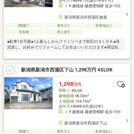
築年月
1989年1月(築37年8ヶ月)
ＪＲ越後線 越後曽根駅 徒歩13分
新潟県新潟市西蒲区旗屋
2階建て
都市ガス
駐車場あり
所有権
即入居可
●駐車1台可能●1人暮らしからファミリーまで対応の３ＬＤＫ●現
況渡し。お好みでリフォームしてお住まいいただけます●周辺住
環境良好・ファミリーマート西川旗屋店 徒歩6分・リオン・ドー
ル西川店 徒歩8分・ココカラファイン西川店 徒歩9分・西蒲中
央病院 徒歩7分・西川図書館 徒歩9分・西川ふれあい公園
新潟県新潟市西蒲区下山 1,298万円 4SLDK
徒歩7分・曽根おひさまこども園 徒歩10分・徒歩4分の「旗屋」
バス停からは白根方面・曽根駅方面へのバスに乗車可能
1,298
万円
間取り
4SLDK
2
建物面積
96.03m
2
土地面積
134.75m
築年月
1994年9月(築32年)
ＪＲ越後線 越後曽根駅 徒歩15分
新潟県新潟市西蒲区下山
2階建て
都市ガス
駐車場あり