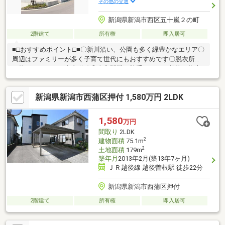
その他の交通
新潟県新潟市西区五十嵐２の町
2階建て
所有権
即入居可
■□おすすめポイント□■〇新川沿い、公園も多く緑豊かなエリア〇
周辺はファミリーが多く子育て世代にもおすすめです〇脱衣所横
に物干しがあり、家事動線◎〇玄関横の勝手口からも荷物の搬入
が可能〇内野小学校、内野中学校■□ローン支払例□■月々120，
535円 ※物件価格を金利1％・35年で借入した場合
新潟県新潟市西蒲区押付 1,580万円 2LDK
1,580
万円
間取り
2LDK
2
建物面積
75.1m
2
土地面積
179m
築年月
2013年2月(築13年7ヶ月)
ＪＲ越後線 越後曽根駅 徒歩22分
新潟県新潟市西蒲区押付
2階建て
所有権
即入居可