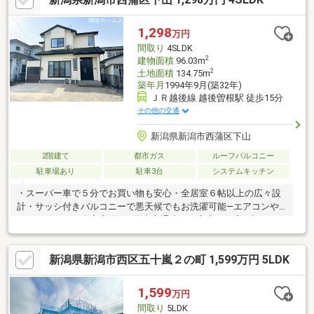
替・床CF施工 他【備考】子育て世帯・若者夫婦世帯限定価格で
す。※子育て世代：１５歳以下の子を有する世帯※若者夫婦世帯：
1,298
万円
夫婦いずれかが３９歳以下の世帯子育て世帯・若者夫婦世帯以外
間取り
4SLDK
の方の販売価格はお問合せください。
2
建物面積
96.03m
2
土地面積
134.75m
築年月
1994年9月(築32年)
ＪＲ越後線 越後曽根駅 徒歩15分
その他の交通
新潟県新潟市西蒲区下山
2階建て
都市ガス
ルーフバルコニー
駐車場あり
駐車3台
システムキッチン
・スーパー車で５分でお買い物も安心・全居室６帖以上の広々設
計・サッシ付きバルコニーで悪天候でもお洗濯可能―エアコンや
カーテンレール全室完備―・国土交通省の≪安心Ｒ住宅≫認
定！・既存住宅瑕疵保険付保で更に安心♪・水回り設備（キッチ
ン・浴室・トイレ）新品交換済み【教育】鎧郷小学校 徒歩１６
新潟県新潟市西区五十嵐２の町 1,599万円 5LDK
分西川中学校 徒歩３４分【おすすめ】○リビングに隣接した和
室はくつろぎスペースに最適〇４帖の納戸は外部と繋がり自転車
やタイヤの収納も可能〇Ｌｏｗ-Ｅペア樹脂サッシの内付きサッシ
1,599
万円
で断熱性ＵＰ〇空調機能付きの浴室乾燥機付き〇浄水器が行淳装
間取り
5LDK
備の新品キッチン