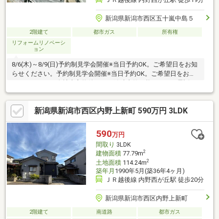
新潟県新潟市西区五十嵐中島５
2階建て
都市ガス
所有権
リフォームリノベーシ
ョン
8/6(木)～8/9(日)予約制見学会開催※当日予約OK。ご希望日をお知
らせください。予約制見学会開催※当日予約OK。ご希望日をお知
らせください。自社売主物件につき随時内覧可能です。お電話か
メールでご希望日をお知らせください。【リフォーム内容】●外
構工事・樹木伐採・外壁塗装・雨漏れ補修●内装工事・壁紙交
新潟県新潟市西区内野上新町 590万円 3LDK
換・床材上張り・水回り設備交換・建具交換【おすすめポイン
ト】・雨漏り、構造上主要な部分の欠陥や・腐食、給排水管の故
障や漏水についてお引渡しより２年間保証・返済額や融資可能額
590
万円
など、お客様のご希望にあわせてご提案。住宅ロ
間取り
3LDK
2
建物面積
77.79m
2
土地面積
114.24m
築年月
1990年5月(築36年4ヶ月)
ＪＲ越後線 内野西が丘駅 徒歩20分
新潟県新潟市西区内野上新町
2階建て
南道路
都市ガス