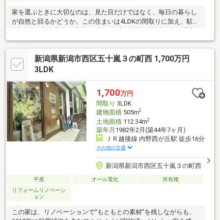
家を選ぶときに大切なのは、見た目だけではなく、毎日の暮らし
が自然と回るかどうか。この住まいは4LDKの間取りに加え、駐車
2台可能、高台立地の明るさ、そして生活施設が身近に揃う環境が
魅力です。家族それぞれの部屋を持ちながら、リビングではちゃ
んと顔を合わせられる。休日は少しゆっくり、平日はスムーズ
新潟県新潟市西区五十嵐３の町西 1,700万円
に。そんな“無理のない暮らし”を思い描ける一棟です。陽当たり
の良さや動きやすさまで含めて、日常を心地よく整えてくれる住
3LDK
まいです。
1,700
万円
間取り
3LDK
2
建物面積
505m
2
土地面積
112.34m
築年月
1982年2月(築44年7ヶ月)
ＪＲ越後線 内野西が丘駅 徒歩16分
その他の交通
新潟県新潟市西区五十嵐３の町西
平屋
オール電化
所有権
リフォームリノベーシ
ョン
この家は、リノベーションで“もともとの素材”を残しながらも、