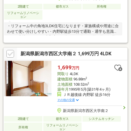
2階建て
都市ガス
所有権
リフォームリノベーシ
ョン
・リフォーム中の角地3LDK住宅になります・家族構成や用途に合
わせて使い分けしやすい・内野駅徒歩13分で通勤・通学も意識し
やすい立地・ウオロク内野店まで約410mで毎日の買い物も便利・
内野小・内野中エリアで子育て世帯にも検討しやすい
新潟県新潟市西区大学南２ 1,699万円 4LDK
1,699
万円
間取り
4LDK
2
建物面積
96.88m
2
土地面積
108.52m
築年月
1995年5月(築31年4ヶ月)
ＪＲ越後線 内野駅 徒歩16分
その他の交通
新潟県新潟市西区大学南２
2階建て
都市ガス
システムキッチン
リフォームリノベーシ
所有権
ョン