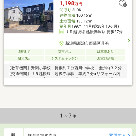
やタイヤの収納も可能〇Ｌｏｗ-Ｅペア樹脂サッシの内付きサッシ
1,198
万円
で断熱性ＵＰ〇空調機能付きの浴室乾燥機付き〇浄水器が行淳装
間取り
3LDK
備の新品キッチン
2
建物面積
100.16m
2
土地面積
133.12m
築年月
1997年11月(築28年10ヶ月)
ＪＲ越後線 越後赤塚駅 徒歩37分
新潟県新潟市西蒲区升潟
2階建て
都市ガス
駐車場あり
駐車3台
システムキッチン
浴室乾燥機
【教育機関】升潟小学校 徒歩約７分西川中学校 徒歩約３２分
【交通機関】ＪＲ越後線 越後赤塚駅 車約７分●リフォーム内
容（２０２６年４月完了）・ＬＤＫ拡張工事・キッチン新品・ユ
ニットバス新品・洗面化粧台新品・トイレ新品・全室クロス張
替・フロア材新品（一部CF）・１階床上張り・１階巾木貼替・建
具新品・押入部分可動棚設置・照明全交換 他－物件ＰＲ－・南
向きのLDK２０帖超！陽当たり良好の広々空間・全室６帖以上＋
収納充実でゆとりある暮らし・西区・燕市方面への通勤にも便利
な立地◎
1～7
件
駅
変更する
越後線/越後赤塚