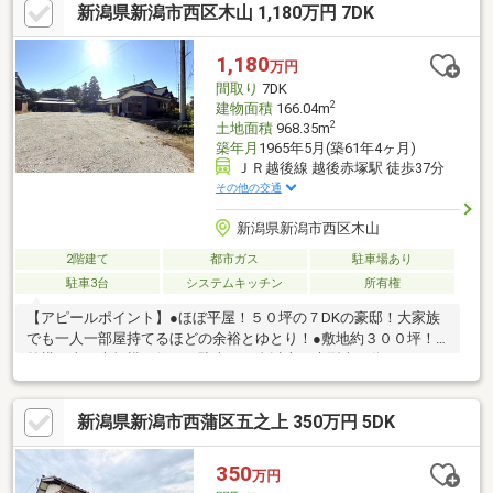
新潟県新潟市西区木山 1,180万円 7DK
1,180
万円
間取り
7DK
2
建物面積
166.04m
2
土地面積
968.35m
築年月
1965年5月(築61年4ヶ月)
ＪＲ越後線 越後赤塚駅 徒歩37分
その他の交通
新潟県新潟市西区木山
2階建て
都市ガス
駐車場あり
駐車3台
システムキッチン
所有権
【アピールポイント】●ほぼ平屋！５０坪の７DKの豪邸！大家族
でも一人一部屋持てるほどの余裕とゆとり！●敷地約３００坪！
外構工事も大規模に行い、駐車１０台以上、大型車も停められる
大駐車場で倉庫付！●庭も広く、家庭菜園はもちろん、昔のお家
のように自分の敷地内で野球やバスケやサッカーもできます！●
新潟県新潟市西蒲区五之上 350万円 5DK
２世帯住宅をお考えの方、建設工事の職人さんの自宅兼事務所に
向いてます！●令和７年に屋根・外壁・床材・畳・壁紙・一部水
回りのリフォーム済み！●お好みはありますが、今は珍しい三間
350
万円
続きの和室あり！●木山小学校まで徒歩９分で通学も安心！●即引