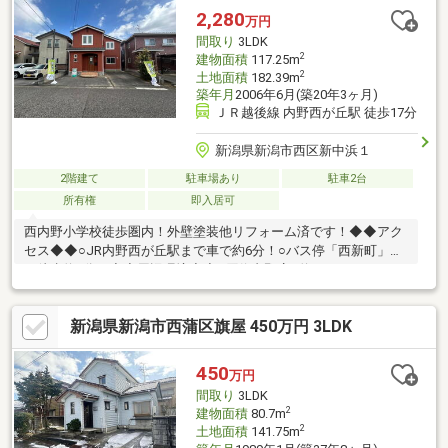
2,280
万円
間取り
3LDK
2
建物面積
117.25m
2
土地面積
182.39m
築年月
2006年6月(築20年3ヶ月)
ＪＲ越後線 内野西が丘駅 徒歩17分
新潟県新潟市西区新中浜１
2階建て
駐車場あり
駐車2台
所有権
即入居可
西内野小学校徒歩圏内！外壁塗装他リフォーム済です！◆◆アク
セス◆◆○JR内野西が丘駅まで車で約6分！○バス停「西新町」ま
で徒歩約4分！◆◆周辺環境◆◆○原信内野店…約350m○ウエルシ
ア新潟西内野店…約1000m○コメリハード＆グリーン西内野店…約
180m○セブンイレブン新潟五十嵐中島5丁目…約550m○第四北越銀
新潟県新潟市西蒲区旗屋 450万円 3LDK
行西内野支店…約210m○西内野小学校…約625m○内野中学校…約
2032mお気軽にお問合せください♪
450
万円
間取り
3LDK
2
建物面積
80.7m
2
土地面積
141.75m