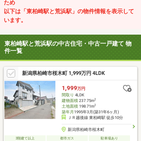
ため
以下は「東柏崎駅と荒浜駅」の物件情報を表示して
います。
東柏崎駅と荒浜駅の中古住宅・中古一戸建て 物
件一覧
新潟県柏崎市桜木町 1,999万円 4LDK
1,999
万円
間取り
4LDK
2
建物面積
237.75m
2
土地面積
198.71m
築年月
1995年3月(築31年6ヶ月)
ＪＲ越後線 東柏崎駅 徒歩10分
新潟県柏崎市桜木町
3階建て以上
都市ガス
駐車場あり