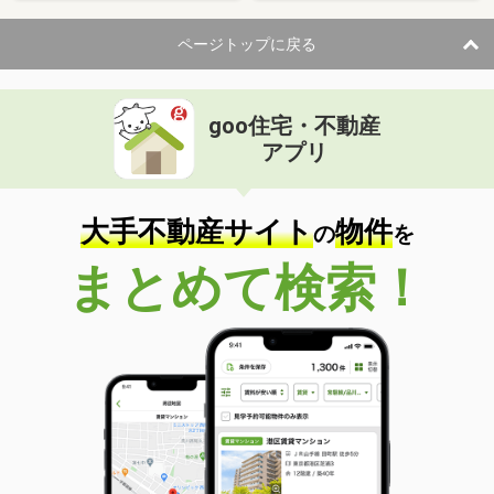
ページトップに戻る
goo住宅・不動産
アプリ
大手不動産サイト
物件
の
を
まとめて検索！