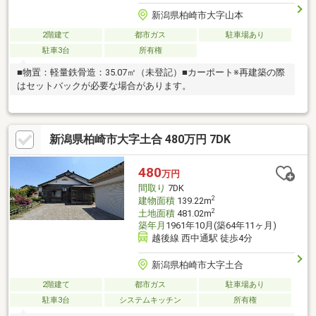
新潟県柏崎市大字山本
2階建て
都市ガス
駐車場あり
駐車3台
所有権
■物置：軽量鉄骨造：35.07㎡（未登記）■カーポート※再建築の際
はセットバックが必要な場合があります。
新潟県柏崎市大字土合 480万円 7DK
480
万円
間取り
7DK
2
建物面積
139.22m
2
土地面積
481.02m
築年月
1961年10月(築64年11ヶ月)
越後線 西中通駅 徒歩4分
新潟県柏崎市大字土合
2階建て
都市ガス
駐車場あり
駐車3台
システムキッチン
所有権