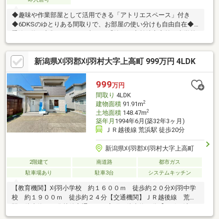
◆趣味や作業部屋として活用できる「アトリエスペース」付き
◆6DKSのゆとりある間取りで、お部屋の使い分けも自由自在◆
季節の物や衣類がすっきり収まる「納戸」◆柏崎市立第一中学校
まで徒歩約7分（約550m）でお子様の通学も安心◆コンビニ（セ
ブンイレブン柏崎新花町店）まで徒歩約9分（約650m）未登記増
新潟県刈羽郡刈羽村大字上高町 999万円 4LDK
築部分（合計 55.36㎡）・昭和54年：10.74㎡（3.24坪）・昭和58
年：44.62㎡（13.49坪）
999
万円
間取り
4LDK
2
建物面積
91.91m
2
土地面積
148.47m
築年月
1994年6月(築32年3ヶ月)
ＪＲ越後線 荒浜駅 徒歩20分
新潟県刈羽郡刈羽村大字上高町
2階建て
南道路
都市ガス
駐車場あり
駐車3台
システムキッチン
【教育機関】刈羽小学校 約１６００ｍ 徒歩約２０分刈羽中学
校 約１９００ｍ 徒歩約２４分【交通機関】ＪＲ越後線 荒浜
駅 徒歩約２０分越後交通バス 高町 徒歩約５分【お引き渡し
条件】・シロアリ防除工事施工後５年間保証・瑕疵保証付（不動