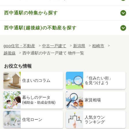
西中通駅の特集から探す
西中通駅(越後線)の不動産を探す
goo住宅・不動産
中古一戸建て
新潟県
柏崎市
越後線
西中通駅の中古一戸建て 物件一覧
お役立ち情報
「住みたい街」
住まいのコラム
を見つけよう
暮らしのデータ
家賃相場
(補助金・助成金情報)
人気タウン
住宅ローン
ランキング