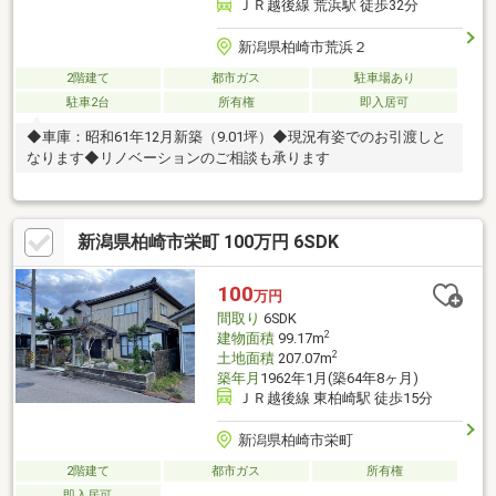
ＪＲ越後線 荒浜駅 徒歩32分
新潟県柏崎市荒浜２
2階建て
都市ガス
駐車場あり
駐車2台
所有権
即入居可
◆車庫：昭和61年12月新築（9.01坪）◆現況有姿でのお引渡しと
なります◆リノベーションのご相談も承ります
新潟県柏崎市栄町 100万円 6SDK
100
万円
間取り
6SDK
2
建物面積
99.17m
2
土地面積
207.07m
築年月
1962年1月(築64年8ヶ月)
ＪＲ越後線 東柏崎駅 徒歩15分
新潟県柏崎市栄町
2階建て
都市ガス
所有権
即入居可