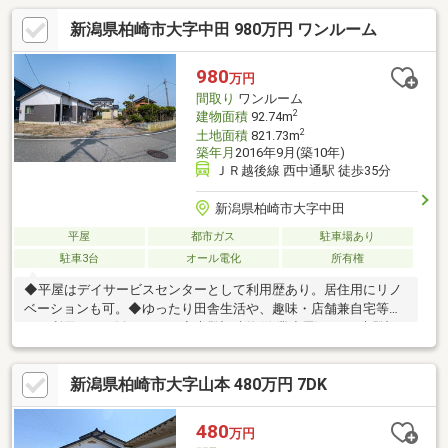
新潟県柏崎市大字中田 980万円 ワンルーム
980
万円
間取り
ワンルーム
2
建物面積
92.74m
2
土地面積
821.73m
築年月
2016年9月(築10年)
ＪＲ越後線 西中通駅 徒歩35分
新潟県柏崎市大字中田
平屋
都市ガス
駐車場あり
駐車3台
オール電化
所有権
◆平屋はデイサービスセンターとして利用歴あり。居住用にリノ
ベーションも可。◆ゆったり田舎生活や、趣味・店舗兼自宅等で
のご利用にもお勧めです。◆未登記建物(作業小屋)あり、未登記
増築部分あり。◆売主の契約不適合責任免責◆リノベーションの
ご相談も承ります。
新潟県柏崎市大字山本 480万円 7DK
480
万円