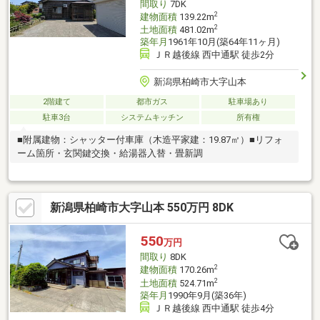
間取り
7DK
2
建物面積
139.22m
2
土地面積
481.02m
築年月
1961年10月(築64年11ヶ月)
ＪＲ越後線 西中通駅 徒歩2分
新潟県柏崎市大字山本
2階建て
都市ガス
駐車場あり
駐車3台
システムキッチン
所有権
■附属建物：シャッター付車庫（木造平家建：19.87㎡）■リフォ
ーム箇所・玄関鍵交換・給湯器入替・畳新調
新潟県柏崎市大字山本 550万円 8DK
550
万円
間取り
8DK
2
建物面積
170.26m
2
土地面積
524.71m
築年月
1990年9月(築36年)
ＪＲ越後線 西中通駅 徒歩4分