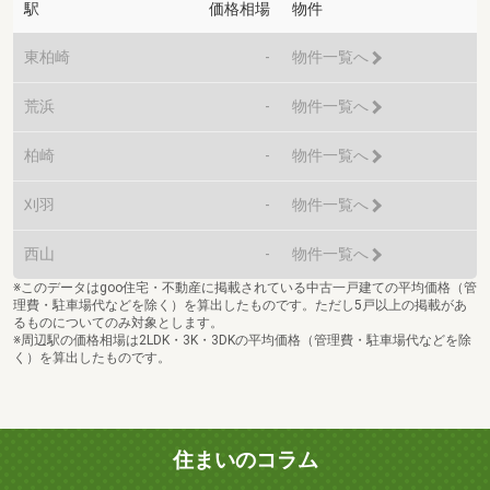
駅
価格相場
物件
東柏崎
-
物件一覧へ
荒浜
-
物件一覧へ
柏崎
-
物件一覧へ
刈羽
-
物件一覧へ
西山
-
物件一覧へ
※このデータはgoo住宅・不動産に掲載されている中古一戸建ての平均価格（管
理費・駐車場代などを除く）を算出したものです。ただし5戸以上の掲載があ
るものについてのみ対象とします。
※周辺駅の価格相場は2LDK・3K・3DKの平均価格（管理費・駐車場代などを除
く）を算出したものです。
住まいのコラム