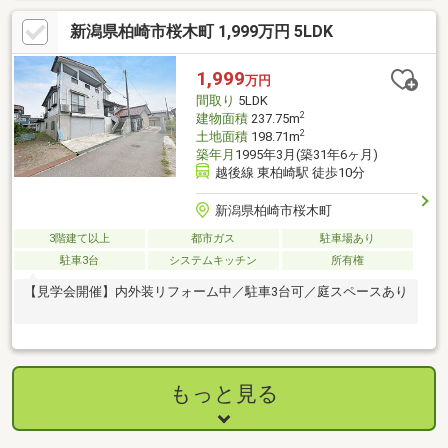
産会社独自） ～リフォーム内容～●外構工事●外壁塗装●内装工事
新潟県柏崎市桜木町 1,999万円 5LDK
●システムキッチン交換ユニットバス交換洗面化粧台交換温水洗
浄便座トイレ交換フローリング上張り畳表替クッションフロア張
替給湯器交換インターホン設置火災警報器設置照明ＬＥＤ交換
1,999
万円
間取り
5LDK
2
建物面積
237.75m
2
土地面積
198.71m
築年月
1995年3月(築31年6ヶ月)
越後線 東柏崎駅 徒歩10分
新潟県柏崎市桜木町
3階建て以上
都市ガス
駐車場あり
駐車3台
システムキッチン
所有権
【見学会開催】内外装リフォーム中／駐車3台可／庭スペースあり
もっと見る