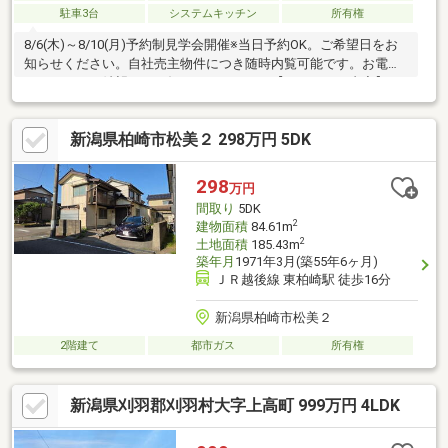
駐車3台
システムキッチン
所有権
8/6(木)～8/10(月)予約制見学会開催※当日予約OK。ご希望日をお
知らせください。自社売主物件につき随時内覧可能です。お電話
かメールでご希望日をお知らせください。【リフォーム内容】シ
ロアリ工防除工事、庭木伐採、システムキッチン交換、ユニット
バス交換、トイレ交換、洗面化粧台交換、給湯器交換、インター
新潟県柏崎市松美２ 298万円 5DK
ホン設置、火災警報器設置、照明器具交換【おすすめポイン
ト】・本物件は条件により住宅ローン減税が適用されます。・シ
ロアリ防除工事施工後5年間保証。
298
万円
間取り
5DK
2
建物面積
84.61m
2
土地面積
185.43m
築年月
1971年3月(築55年6ヶ月)
ＪＲ越後線 東柏崎駅 徒歩16分
新潟県柏崎市松美２
2階建て
都市ガス
所有権
新潟県刈羽郡刈羽村大字上高町 999万円 4LDK