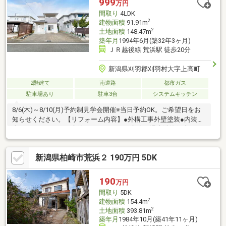
999
万円
間取り
4LDK
2
建物面積
91.91m
2
土地面積
148.47m
築年月
1994年6月(築32年3ヶ月)
ＪＲ越後線 荒浜駅 徒歩20分
新潟県刈羽郡刈羽村大字上高町
2階建て
南道路
都市ガス
駐車場あり
駐車3台
システムキッチン
8/6(木)～8/10(月)予約制見学会開催※当日予約OK。ご希望日をお
知らせください。【リフォーム内容】●外構工事外壁塗装●内装工
事システムキッチン交換、ユニットバス交換、温水洗浄便座トイ
レ交換、洗面化粧台交換、フローリング上張り、クロス張替え、
畳表替え、クッションフロア張替え、給湯器交換、インターホン
新潟県柏崎市荒浜２ 190万円 5DK
設置、火災警報器設置、照明LED交換【おすすめポイント】・シ
ロアリ防除工事施工後5年間保証・新品の照明器具設置済みなので
入居後にすぐに生活が始められます・返済額や融資可能額など、
190
万円
お客様のご希望にあわせてご提案。住宅ローンが初めての方でも
間取り
5DK
お気軽にご相談ください※本物
2
建物面積
154.4m
2
土地面積
393.81m
築年月
1984年10月(築41年11ヶ月)