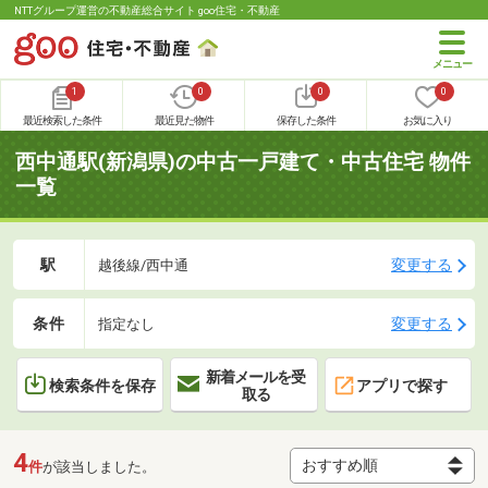
NTTグループ運営の不動産総合サイト goo住宅・不動産
1
0
0
0
最近検索した条件
最近見た物件
保存した条件
お気に入り
西中通駅(新潟県)の中古一戸建て・中古住宅 物件
一覧
駅
変更する
越後線/西中通
条件
変更する
指定なし
新着メールを受
検索条件を保存
アプリで探す
取る
4
件
が該当しました。