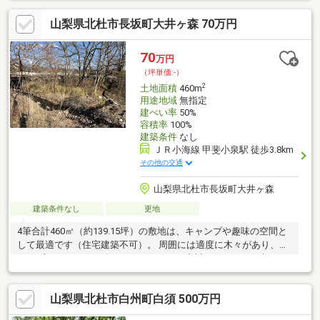
可能で、建築条件がないため、理想の住まいや施設を自由に設
山梨県北杜市長坂町大井ヶ森 70万円
計・建築することができます。車で「小淵沢IC」まで約5分、「道
の駅こぶちさわ」までは約3分と、アクセスも非常に便利です。
この土地は、広々とした空間を活かした家やガーデン、レクリエ
70
万円
ーション施設など、多彩な用途に対応可能です。小淵沢町で自然
（坪単価:-）
と調和した新しい生活を始めるための理想的な場所をお探しの方
2
土地面積
460m
に、ぜひご検討いただ
用途地域
無指定
建ぺい率
50%
容積率
100%
建築条件
なし
ＪＲ小海線 甲斐小泉駅 徒歩3.8km
その他の交通
山梨県北杜市長坂町大井ヶ森
建築条件なし
更地
4筆合計460㎡（約139.15坪）の敷地は、キャンプや趣味の空間と
して最適です（住宅建築不可）。 周囲には適度に木々があり、程
よいプライバシーが確保されています。小川のせせらぎや爽やか
な風を感じながら、リラックスした時間を楽しめます。 アウトド
アや趣味の拠点として、自然の魅力を感じながら思い思いの時間
山梨県北杜市白州町白須 500万円
を過ごせる特別な空間です。興味のある方はぜひお問い合わせく
ださい。