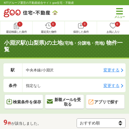
NTTグループ運営の不動産総合サイト goo住宅・不動産
1
0
0
0
最近検索した条件
最近見た物件
保存した条件
お気に入り
小淵沢駅(山梨県)の土地
物件一
(宅地・分譲地・売地)
覧
駅
変更する
中央本線/小淵沢
条件
変更する
指定なし
新着メールを受
検索条件を保存
アプリで探す
取る
9
件
が該当しました。