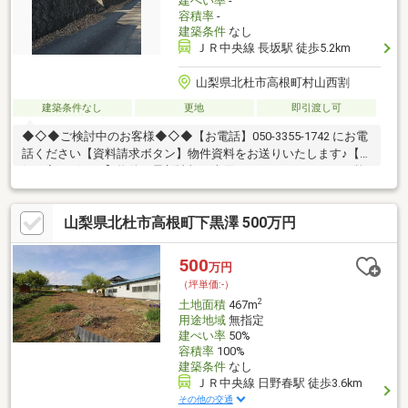
建ぺい率
-
容積率
-
建築条件
なし
ＪＲ中央線 長坂駅 徒歩5.2km
山梨県北杜市高根町村山西割
建築条件なし
更地
即引渡し可
◆◇◆ご検討中のお客様◆◇◆【お電話】050-3355-1742 にお電
話ください【資料請求ボタン】物件資料をお送りいたします♪【お
気に入りボタン】物件の最新情報が表示されるようになります弊
社LINE、ホームぺージからもお問い合わせ可能です♪【HP】
https：//www.kowa-assist-chukai.jp/【LINE】
山梨県北杜市高根町下黒澤 500万円
https：//lin.ee/0gwqAsd詳細は、お気軽に店舗までお問い合わせ
下さいませ♪
500
万円
（坪単価:-）
2
土地面積
467m
用途地域
無指定
建ぺい率
50%
容積率
100%
建築条件
なし
ＪＲ中央線 日野春駅 徒歩3.6km
その他の交通