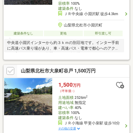
容積率
100%
建築条件
なし
ＪＲ中央線 小淵沢駅 徒歩4.3km
山梨県北杜市小淵沢町
建築条件なし
更地
即引渡し可
中央道小淵沢インターから約３ｋｍの別荘地です。インター手前
に高速バス乗り場があり、車・高速バス・電車で都心へのアクセ
スも良いところです。別荘として、移住地としてだけでなく、２
拠点生活にも便利なところです。小淵沢といえば、星野リゾート
「リゾナーレ八ヶ岳」が知られていますが、近年もサウナやカフ
山梨県北杜市大泉町谷戸 1,500万円
ェを併設したキャンプ場「FOLKWOOD VILLAGE八ヶ岳」や「楽天
STAY VILLA八ヶ岳」などがオープンし、また、閉鎖してしまった
八ヶ岳リゾートアウトレット跡地は、高級ホテルに生まれ変わる
1,500
万円
予定など、まだまだ発展していきそうです！
（坪単価:-）
2
土地面積
2526m
用途地域
無指定
建ぺい率
40%
容積率
100%
建築条件
なし
ＪＲ小海線 甲斐小泉駅 徒歩10分
その他の交通