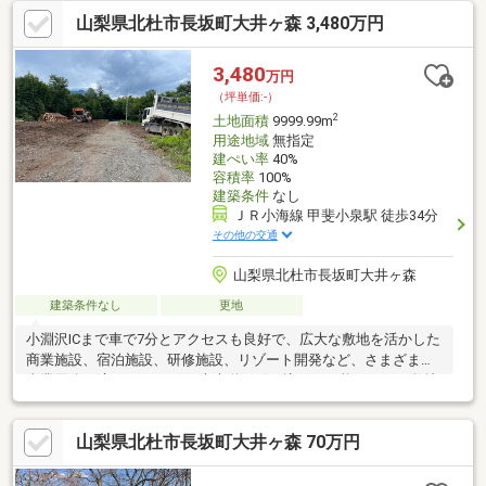
山梨県北杜市長坂町大井ヶ森 3,480万円
3,480
万円
（坪単価:-）
2
土地面積
9999.99m
用途地域
無指定
建ぺい率
40%
容積率
100%
建築条件
なし
ＪＲ小海線 甲斐小泉駅 徒歩34分
その他の交通
山梨県北杜市長坂町大井ヶ森
建築条件なし
更地
小淵沢ICまで車で7分とアクセスも良好で、広大な敷地を活かした
商業施設、宿泊施設、研修施設、リゾート開発など、さまざまな
事業用途に適しています。 上水道の引き込みが可能なほか、敷地
内にはNTTの電波塔があり、契約を引き継ぐことで年間24万円の
賃料収入も得られます。 自然豊かな環境と利便性を兼ね備えたこ
山梨県北杜市長坂町大井ヶ森 70万円
の土地で、新たな事業をスタートしませんか？詳細についてはぜ
ひお問い合わせください。