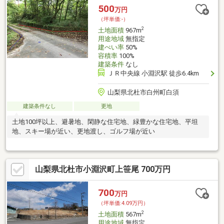
500
万円
（坪単価:-）
2
土地面積
967m
用途地域
無指定
建ぺい率
50%
容積率
100%
建築条件
なし
ＪＲ中央線 小淵沢駅 徒歩6.4km
山梨県北杜市白州町白須
建築条件なし
更地
土地100坪以上、避暑地、閑静な住宅地、緑豊かな住宅地、平坦
地、スキー場が近い、更地渡し、ゴルフ場が近い
山梨県北杜市小淵沢町上笹尾 700万円
700
万円
（坪単価:4.09万円）
2
土地面積
567m
用途地域
無指定