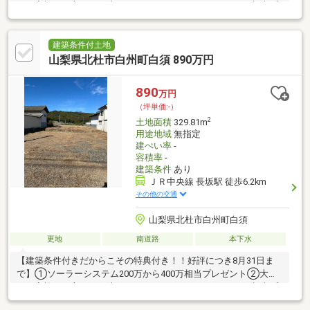
なご家族をお守りする防犯カメラ、センサーライト60万円相当プ
レゼント上下水道引込済 雑種地含む 建築条件付 蔵解体予定居
宅、事務所、店舗、宿泊施設にも！！甲州街道の宿場町として栄
えた宿場の長さは約1km、旅籠や本陣の面影が残り、歩くだけで
建築条件付土地
江戸にタイムスリップしたような感覚を味わえる。敷地には甲斐
山梨県北杜市白州町白須 890万円
駒ヶ岳の名水の小川が流れ、敷地が広いのでドックランやBBQや
キャンプも出来ちゃいます。移住に関する相談も受付中です！！
890
万円
（坪単価:-）
2
土地面積
329.81m
用途地域
無指定
建ぺい率
-
容積率
-
建築条件
あり
ＪＲ中央線 長坂駅 徒歩6.2km
その他の交通
山梨県北杜市白州町白須
更地
南道路
本下水
【建築条件付きだからこその特典付き！！好評につき8月31日ま
で】①ソーラーシステム200万から400万相当プレゼント②大切
なご家族をお守りする防犯カメラ、センサーライト60万円相当プ
レゼント造成工事完了済：Ｒ６年３月 上下水道引込済【物件の