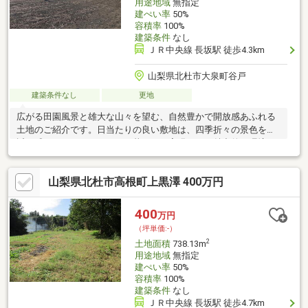
用途地域
無指定
建ぺい率
50%
容積率
100%
建築条件
なし
ＪＲ中央線 長坂駅 徒歩4.3km
山梨県北杜市大泉町谷戸
建築条件なし
更地
広がる田園風景と雄大な山々を望む、自然豊かで開放感あふれる
土地のご紹介です。日当たりの良い敷地は、四季折々の景色を身
近に感じながら、ゆとりある暮らしを実現できる魅力的な環境で
す。周辺にはひまわり市場があり、日々のお買い物にも便利。さ
らに小学校・中学校が徒歩圏内に揃い、子育て世帯にも安心の住
山梨県北杜市高根町上黒澤 400万円
環境となっています。流通が少なく、なかなか売りに出ない希少
なエリアに位置している点も大きな魅力です。自然の眺望と生活
利便性を兼ね備えた貴重な一画を、この機会にぜひご検討くださ
400
万円
い。気になる方はお早めにお問い合わせください。
（坪単価:-）
2
土地面積
738.13m
用途地域
無指定
建ぺい率
50%
容積率
100%
建築条件
なし
ＪＲ中央線 長坂駅 徒歩4.7km