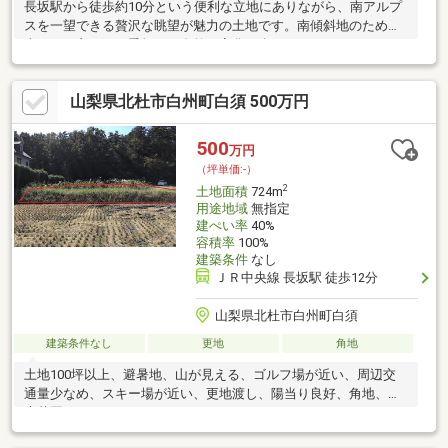
長坂駅から徒歩約10分という便利な立地にありながら、南アルプ
スを一望できる贅沢な眺望が魅力の土地です。南傾斜地のため日
当たりも良く、四季折々の自然の変化を楽しむことができます。
周囲は閑静な住宅街で、落ち着いた暮らしを求める方にも最適。
北側には5.5ｍの市道、南側には3ｍの市道が接しており、通行や
山梨県北杜市白州町白須 500万円
アクセスもスムーズです。上下水道の引き込みも可能で、建蔽率
60％・容積率200％と、事業用地としての活用もご検討いただけ
ます。 住まいにもビジネスにも対応できる、眺望・利便性・ポテ
500
万円
ンシャルの三拍子そろった土地。ぜひ一度現地をご覧ください。
（坪単価:-）
2
土地面積
724m
用途地域
無指定
建ぺい率
40%
容積率
100%
建築条件
なし
ＪＲ中央線 長坂駅 徒歩12分
山梨県北杜市白州町白須
建築条件なし
更地
角地
土地100坪以上、避暑地、山が見える、ゴルフ場が近い、周辺交
通量少なめ、スキー場が近い、更地渡し、陽当り良好、角地、家
庭菜園