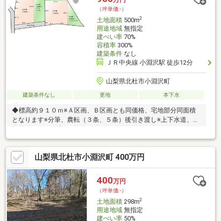
（坪単価:-）
2
土地面積
500m
用途地域
無指定
建ぺい率
70%
容積率
300%
建築条件
なし
ＪＲ中央線 小淵沢駅 徒歩12分
山梨県北杜市小淵沢町
建築条件なし
更地
本下水
◆標高約９１０ｍ※Ａ区画、Ｂ区画とも同価格、宅地部分同面積
となります※分筆、農転（３条、５条）後引き渡し※上下水道、前
面道路にあり引込可
山梨県北杜市小淵沢町 400万円
400
万円
（坪単価:-）
2
土地面積
298m
用途地域
無指定
建ぺい率
50%