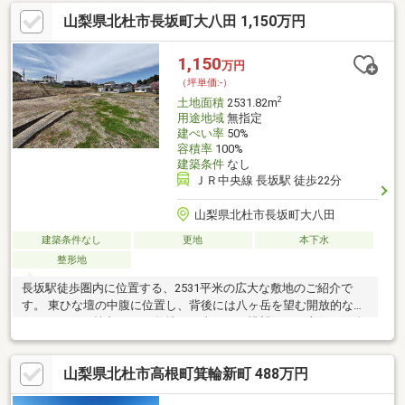
魅力】周囲に住宅がありつつも、視界が開けていて開放感がある
山梨県北杜市長坂町大八田 1,150万円
背後に山並みが見え、白州らしい自然の近さを実感できる静かな
住宅地の雰囲気で、移住・定住にも向く環境店舗、事務所、宿泊
施設にも！！「おうち相談所」南アルプス市 Fumotto店 Open！
1,150
万円
移住に関する相談も随時受付南アルプス市十日市場1571-1 E-1-1
（坪単価:-）
Fumotto内
2
土地面積
2531.82m
用途地域
無指定
建ぺい率
50%
容積率
100%
建築条件
なし
ＪＲ中央線 長坂駅 徒歩22分
山梨県北杜市長坂町大八田
建築条件なし
更地
本下水
整形地
長坂駅徒歩圏内に位置する、2531平米の広大な敷地のご紹介で
す。 東ひな壇の中腹に位置し、背後には八ヶ岳を望む開放的なロ
ケーションが魅力です。 敷地は日当たり・眺望ともに良好で、自
然を感じながらゆったりとした暮らしを実現できます。 また、長
坂ICまでは車で約4分とアクセスも良く、通勤やレジャーにも便利
山梨県北杜市高根町箕輪新町 488万円
な立地です。 敷地内には進入用スロープが設けられており、車で
のアプローチもスムーズ。 広さを活かした住宅計画はもちろん、