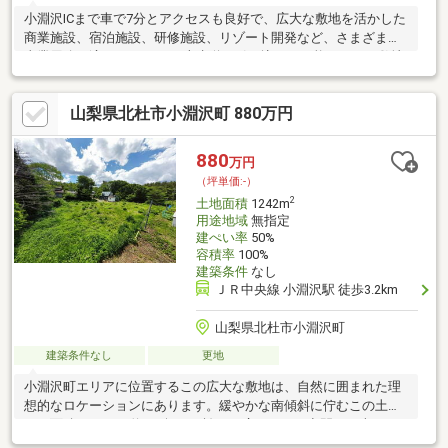
小淵沢ICまで車で7分とアクセスも良好で、広大な敷地を活かした
商業施設、宿泊施設、研修施設、リゾート開発など、さまざまな
事業用途に適しています。 上水道の引き込みが可能なほか、敷地
内にはNTTの電波塔があり、契約を引き継ぐことで年間24万円の
賃料収入も得られます。 自然豊かな環境と利便性を兼ね備えたこ
山梨県北杜市小淵沢町 880万円
の土地で、新たな事業をスタートしませんか？詳細についてはぜ
ひお問い合わせください。
880
万円
（坪単価:-）
2
土地面積
1242m
用途地域
無指定
建ぺい率
50%
容積率
100%
建築条件
なし
ＪＲ中央線 小淵沢駅 徒歩3.2km
山梨県北杜市小淵沢町
建築条件なし
更地
小淵沢町エリアに位置するこの広大な敷地は、自然に囲まれた理
想的なロケーションにあります。緩やかな南傾斜に佇むこの土地
は、面積1242㎡（約375坪）を誇り、広々とした空間から南アル
プスの美しい景色を楽しむことができます。 上水道の引き込みが