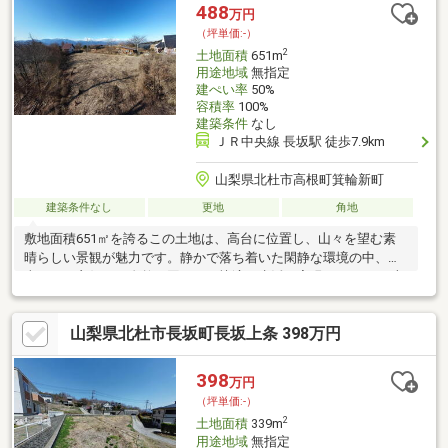
別荘や多用途での活用もご検討いただけます。 利便性と自然環
488
万円
境、そしてスケールを兼ね備えた一画。 ぜひ現地でその魅力をご
（坪単価:-）
体感ください。
2
土地面積
651m
用途地域
無指定
建ぺい率
50%
容積率
100%
建築条件
なし
ＪＲ中央線 長坂駅 徒歩7.9km
山梨県北杜市高根町箕輪新町
建築条件なし
更地
角地
敷地面積651㎡を誇るこの土地は、高台に位置し、山々を望む素
晴らしい景観が魅力です。静かで落ち着いた閑静な環境の中、日
当たりが良好で、自然に囲まれた快適な生活を実現できます。 上
水道の引き込みが可能で、建築条件がないため、自由な設計で理
想の住まいや別荘を建築することが可能です。この特別なロケー
山梨県北杜市長坂町長坂上条 398万円
ションで、自然と調和した生活を始めてみませんか？興味をお持
ちの方はぜひお問い合わせください。
398
万円
（坪単価:-）
2
土地面積
339m
用途地域
無指定