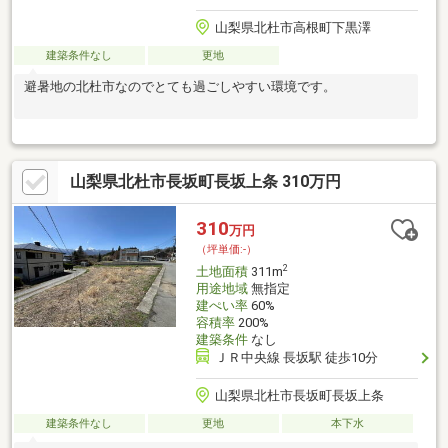
山梨県北杜市高根町下黒澤
建築条件なし
更地
避暑地の北杜市なのでとても過ごしやすい環境です。
山梨県北杜市長坂町長坂上条 310万円
310
万円
（坪単価:-）
2
土地面積
311m
用途地域
無指定
建ぺい率
60%
容積率
200%
建築条件
なし
ＪＲ中央線 長坂駅 徒歩10分
山梨県北杜市長坂町長坂上条
建築条件なし
更地
本下水