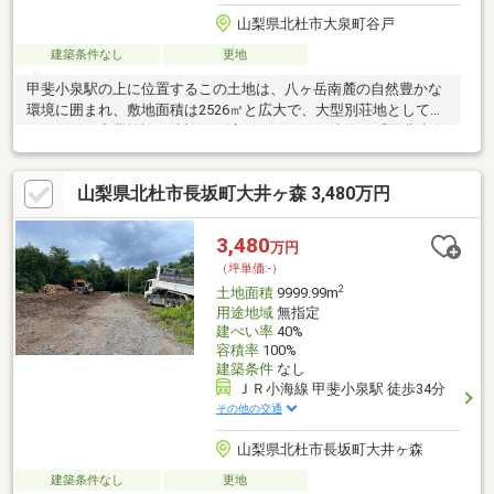
山梨県北杜市大泉町谷戸
建築条件なし
更地
甲斐小泉駅の上に位置するこの土地は、八ヶ岳南麓の自然豊かな
環境に囲まれ、敷地面積は2526㎡と広大で、大型別荘地としては
もちろん、商業施設の建設にも適しています。 小海線「甲斐小泉
駅」より徒歩約9分の距離となり、アクセスも良好です。伐採済み
で整地されており、建築条件はなく、自由に設計プランを立てる
山梨県北杜市長坂町大井ヶ森 3,480万円
ことが可能です。西側には5mの市道が接しており、上水道の引き
込みも可能です。自然豊かな環境に囲まれながら、理想の別荘や
施設を実現してみませんか？
3,480
万円
（坪単価:-）
2
土地面積
9999.99m
用途地域
無指定
建ぺい率
40%
容積率
100%
建築条件
なし
ＪＲ小海線 甲斐小泉駅 徒歩34分
その他の交通
山梨県北杜市長坂町大井ヶ森
建築条件なし
更地