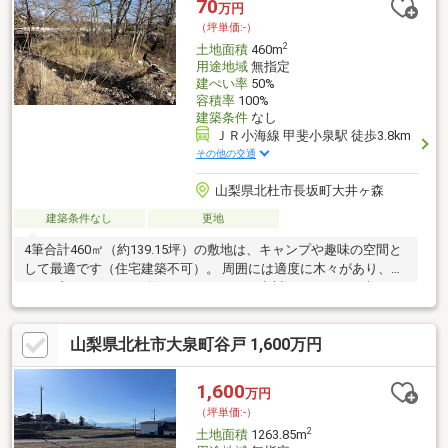
70
万円
（坪単価:-）
2
土地面積
460m
用途地域
無指定
建ぺい率
50%
容積率
100%
建築条件
なし
ＪＲ小海線 甲斐小泉駅 徒歩3.8km
その他の交通
山梨県北杜市長坂町大井ヶ森
建築条件なし
更地
4筆合計460㎡（約139.15坪）の敷地は、キャンプや趣味の空間と
して最適です（住宅建築不可）。 周囲には適度に木々があり、程
よいプライバシーが確保されています。小川のせせらぎや爽やか
な風を感じながら、リラックスした時間を楽しめます。 アウトド
アや趣味の拠点として、自然の魅力を感じながら思い思いの時間
山梨県北杜市大泉町谷戸 1,600万円
を過ごせる特別な空間です。興味のある方はぜひお問い合わせく
ださい。
1,600
万円
（坪単価:-）
2
土地面積
1263.85m