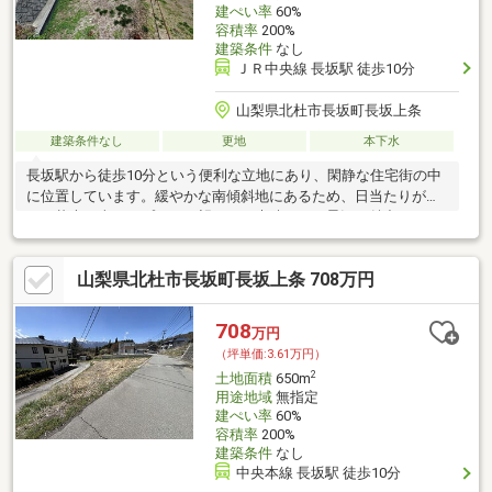
建ぺい率
60%
容積率
200%
建築条件
なし
ＪＲ中央線 長坂駅 徒歩10分
山梨県北杜市長坂町長坂上条
建築条件なし
更地
本下水
長坂駅から徒歩10分という便利な立地にあり、閑静な住宅街の中
に位置しています。緩やかな南傾斜地にあるため、日当たりが良
く、壮大な南アルプスを一望できる素晴らしい景観が魅力です。
建蔽率60％、容積率200％を活かし、住宅用地としてはもちろ
ん、事業用地としてもご利用いただけます。上下水道の引き込み
山梨県北杜市長坂町長坂上条 708万円
が可能で、生活インフラが整った環境での建築が可能です。 この
土地は、自然に囲まれながらも駅に近い利便性を求める方や、事
業展開をお考えの方にとって理想的な場所です。南アルプスの美
708
万円
しい景色を毎日楽しむ生活を、この土地で実現してみませんか？
（坪単価:3.61万円）
興味のある方は、ぜひお問い合わせください。
2
土地面積
650m
用途地域
無指定
建ぺい率
60%
容積率
200%
建築条件
なし
中央本線 長坂駅 徒歩10分