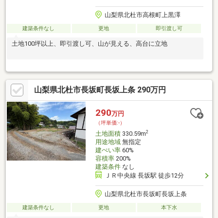
山梨県北杜市高根町上黒澤
建築条件なし
更地
即引渡し可
土地100坪以上、即引渡し可、山が見える、高台に立地
山梨県北杜市長坂町長坂上条 290万円
290
万円
（坪単価:-）
2
土地面積
330.59m
用途地域
無指定
建ぺい率
60%
容積率
200%
建築条件
なし
ＪＲ中央線 長坂駅 徒歩12分
山梨県北杜市長坂町長坂上条
建築条件なし
更地
本下水