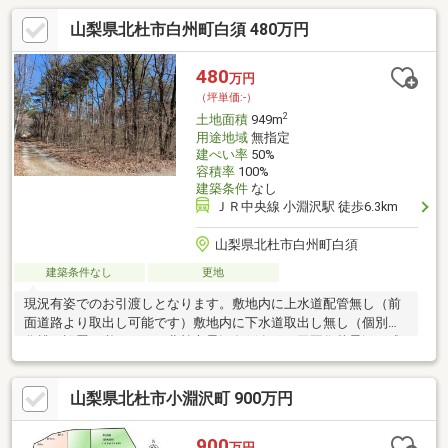
山梨県北杜市白州町白須 480万円
480
万円
（坪単価:-）
2
土地面積
949m
用途地域
無指定
建ぺい率
50%
容積率
100%
建築条件
なし
ＪＲ中央線 小淵沢駅 徒歩6.3km
山梨県北杜市白州町白須
建築条件なし
更地
現況有姿でのお引渡しとなります。敷地内に上水道配管無し（前
面道路より取出し可能です）敷地内に下水道取出し無し（個別浄
化槽の設置が必要です）北杜市景観条例有り（田園集落景観形成
地域）北杜市まちづくり条例有り（田園集落区域）土砂災害警戒
区域（土石流イエローゾーン）森林法による事前届出が必要で
山梨県北杜市小淵沢町 900万円
す。
900
万円