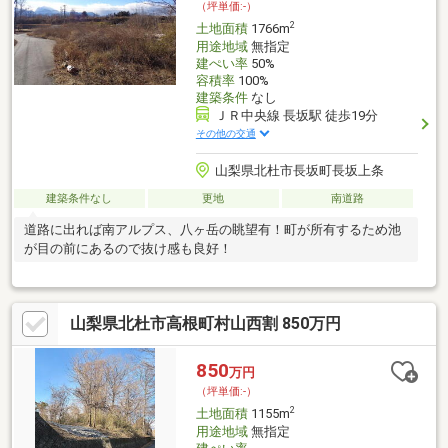
（坪単価:-）
2
土地面積
1766m
用途地域
無指定
建ぺい率
50%
容積率
100%
建築条件
なし
ＪＲ中央線 長坂駅 徒歩19分
その他の交通
山梨県北杜市長坂町長坂上条
建築条件なし
更地
南道路
道路に出れば南アルプス、八ヶ岳の眺望有！町が所有するため池
が目の前にあるので抜け感も良好！
山梨県北杜市高根町村山西割 850万円
850
万円
（坪単価:-）
2
土地面積
1155m
用途地域
無指定