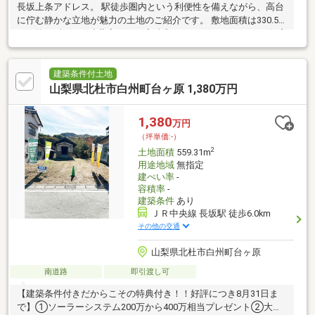
長坂上条アドレス。 駅徒歩圏内という利便性を備えながら、高台
に佇む静かな立地が魅力の土地のご紹介です。 敷地面積は330.59
㎡（約100坪）。 建蔽率60％・容積率200％とゆとりがあり、住宅
はもちろん、用途次第で多彩なプランニングが可能です。 敷地は
周囲よりも一段高い位置にあり、開放感のある眺望を確保。 高台
からは山並みを望み、走る電車の風景も楽しめる、どこか情緒を
建築条件付土地
感じるロケーションです。 また、隣接する竹林が風情を添え、四
山梨県北杜市白州町台ヶ原 1,380万円
季折々の表情を身近に感じられます。 利便性と自然の景観、その
どちらも大切にしたい方へ。 ぜひ現地で、この落ち着いた空気感
1,380
万円
をご体感ください。
（坪単価:-）
2
土地面積
559.31m
用途地域
無指定
建ぺい率
-
容積率
-
建築条件
あり
ＪＲ中央線 長坂駅 徒歩6.0km
その他の交通
山梨県北杜市白州町台ヶ原
南道路
即引渡し可
【建築条件付きだからこその特典付き！！好評につき8月31日ま
で】①ソーラーシステム200万から400万相当プレゼント②大切