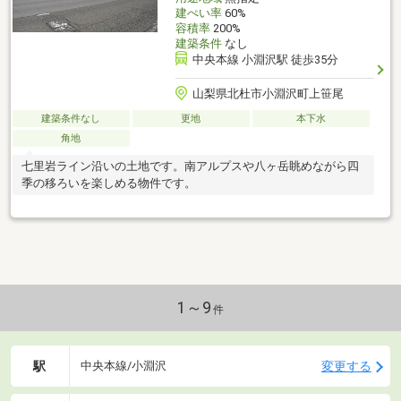
建ぺい率
60%
容積率
200%
建築条件
なし
中央本線 小淵沢駅 徒歩35分
山梨県北杜市小淵沢町上笹尾
建築条件なし
更地
本下水
角地
七里岩ライン沿いの土地です。南アルプスや八ヶ岳眺めながら四
季の移ろいを楽しめる物件です。
1～9
件
駅
変更する
中央本線/小淵沢