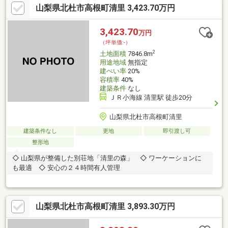
山梨県北杜市高根町清里 3,423.70万円
3,423.70
万円
（坪単価:-）
2
土地面積
7846.8m
用途地域
無指定
建ぺい率
20%
容積率
40%
建築条件
なし
ＪＲ小海線 清里駅 徒歩20分
山梨県北杜市高根町清里
建築条件なし
更地
即引渡し可
整形地
◇ 山梨県が整備した別荘地「清里の森」 ◇ ワーケーションに
も最適 ◇ 安心の２４時間有人管理
山梨県北杜市高根町清里 3,893.30万円