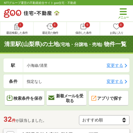
NTTグループ運営の不動産総合サイト goo住宅・不動産
1
0
0
0
最近検索した条件
最近見た物件
保存した条件
お気に入り
清里駅(山梨県)の土地
物件一覧
(宅地・分譲地・売地)
駅
変更する
小海線/清里
条件
変更する
指定なし
新着メールを受
検索条件を保存
アプリで探す
取る
32
件
が該当しました。