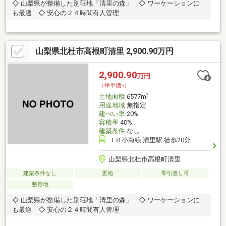
◇ 山梨県が整備した別荘地「清里の森」 ◇ ワーケーションに
も最適 ◇ 安心の２４時間有人管理
山梨県北杜市高根町清里 2,900.90万円
2,900.90
万円
（坪単価:-）
2
土地面積
6577m
用途地域
無指定
建ぺい率
20%
容積率
40%
建築条件
なし
ＪＲ小海線 清里駅 徒歩20分
山梨県北杜市高根町清里
建築条件なし
更地
即引渡し可
整形地
◇ 山梨県が整備した別荘地「清里の森」 ◇ ワーケーションに
も最適 ◇ 安心の２４時間有人管理