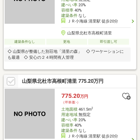
建ぺい率
20%
容積率
40%
建築条件
なし
ＪＲ小海線 清里駅 徒歩20分
山梨県北杜市高根町清里
建築条件なし
更地
即引渡し可
◇ 山梨県が整備した別荘地「清里の森」 ◇ ワーケーションに
も最適 ◇ 安心の２４時間有人管理
山梨県北杜市高根町清里 775.20万円
775.20
万円
（坪単価:-）
2
土地面積
461.5m
用途地域
無指定
建ぺい率
20%
容積率
40%
建築条件
なし
ＪＲ小海線 清里駅 徒歩20分