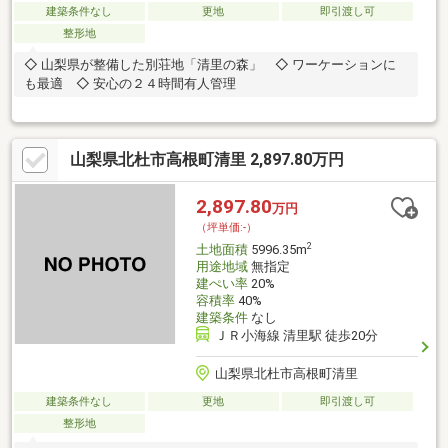
建築条件なし
更地
即引渡し可
整形地
◇ 山梨県が整備した別荘地「清里の森」 ◇ ワーケーションに
も最適 ◇ 安心の２４時間有人管理
山梨県北杜市高根町清里 2,897.80万円
2,897.80
万円
（坪単価:-）
2
土地面積
5996.35m
用途地域
無指定
建ぺい率
20%
容積率
40%
建築条件
なし
ＪＲ小海線 清里駅 徒歩20分
山梨県北杜市高根町清里
建築条件なし
更地
即引渡し可
整形地