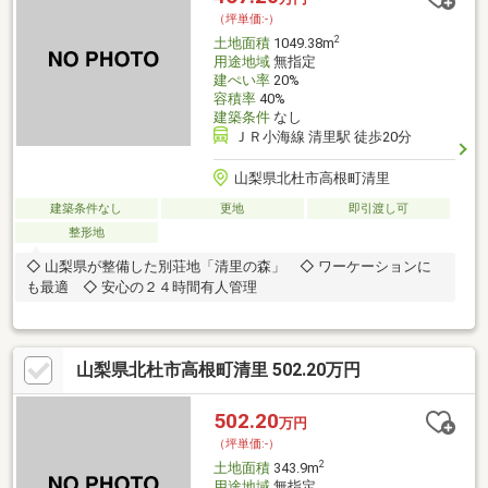
（坪単価:-）
2
土地面積
1049.38m
用途地域
無指定
建ぺい率
20%
容積率
40%
建築条件
なし
ＪＲ小海線 清里駅 徒歩20分
山梨県北杜市高根町清里
建築条件なし
更地
即引渡し可
整形地
◇ 山梨県が整備した別荘地「清里の森」 ◇ ワーケーションに
も最適 ◇ 安心の２４時間有人管理
山梨県北杜市高根町清里 502.20万円
502.20
万円
（坪単価:-）
2
土地面積
343.9m
用途地域
無指定