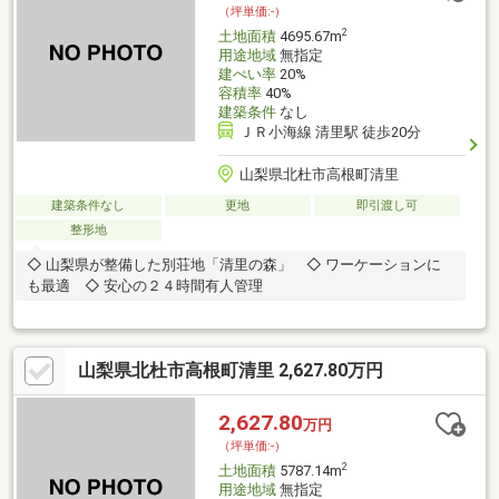
（坪単価:-）
2
土地面積
4695.67m
用途地域
無指定
建ぺい率
20%
容積率
40%
建築条件
なし
ＪＲ小海線 清里駅 徒歩20分
山梨県北杜市高根町清里
建築条件なし
更地
即引渡し可
整形地
◇ 山梨県が整備した別荘地「清里の森」 ◇ ワーケーションに
も最適 ◇ 安心の２４時間有人管理
山梨県北杜市高根町清里 2,627.80万円
2,627.80
万円
（坪単価:-）
2
土地面積
5787.14m
用途地域
無指定