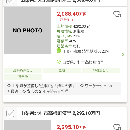
山梨県北杜市高根町清里 2,088.40万円
2,088.40
万円
（坪単価:-）
2
土地面積
4292.33m
用途地域
無指定
建ぺい率
20%
容積率
40%
建築条件
なし
ＪＲ小海線 清里駅 徒歩20分
山梨県北杜市高根町清里
建築条件なし
更地
即引渡し可
整形地
◇ 山梨県が整備した別荘地「清里の森」 ◇ ワーケーションに
も最適 ◇ 安心の２４時間有人管理
山梨県北杜市高根町清里 2,295.10万円
2,295.10
万円