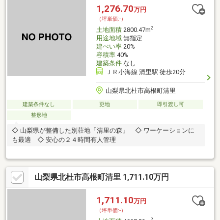
1,276.70
万円
（坪単価:-）
2
土地面積
2800.47m
用途地域
無指定
建ぺい率
20%
容積率
40%
建築条件
なし
ＪＲ小海線 清里駅 徒歩20分
山梨県北杜市高根町清里
建築条件なし
更地
即引渡し可
整形地
◇ 山梨県が整備した別荘地「清里の森」 ◇ ワーケーションに
も最適 ◇ 安心の２４時間有人管理
山梨県北杜市高根町清里 1,711.10万円
1,711.10
万円
（坪単価:-）
2