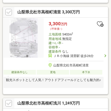
ありませんので、ご希望に合わせた自由な設計が可能です。 この
土地で理想の住まいや施設を建て、自然と利便性を兼ね備えた快
山梨県北杜市高根町清里 3,300万円
適な生活を実現してみませんか？
3,300
万円
（坪単価:-）
2
土地面積
5402m
用途地域
無指定
建ぺい率
-
容積率
-
建築条件
なし
ＪＲ小海線 清里駅 徒歩26分
山梨県北杜市高根町清里
建築条件なし
更地
本下水
観光スポットとして人気！アウトドアフィールドとしても魅力的♪
山梨県北杜市高根町浅川 1,249万円