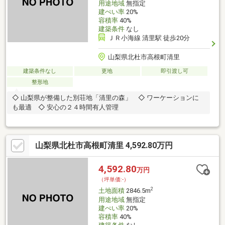
用途地域
無指定
建ぺい率
20%
容積率
40%
建築条件
なし
ＪＲ小海線 清里駅 徒歩20分
山梨県北杜市高根町清里
建築条件なし
更地
即引渡し可
整形地
◇ 山梨県が整備した別荘地「清里の森」 ◇ ワーケーションに
も最適 ◇ 安心の２４時間有人管理
山梨県北杜市高根町清里 4,592.80万円
4,592.80
万円
（坪単価:-）
2
土地面積
2846.5m
用途地域
無指定
建ぺい率
20%
容積率
40%