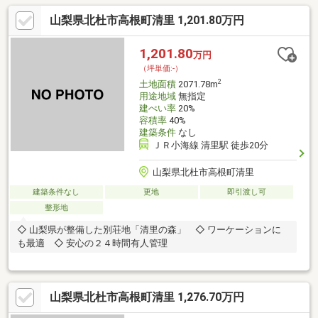
山梨県北杜市高根町清里 1,201.80万円
1,201.80
万円
（坪単価:-）
2
土地面積
2071.78m
用途地域
無指定
建ぺい率
20%
容積率
40%
建築条件
なし
ＪＲ小海線 清里駅 徒歩20分
山梨県北杜市高根町清里
建築条件なし
更地
即引渡し可
整形地
◇ 山梨県が整備した別荘地「清里の森」 ◇ ワーケーションに
も最適 ◇ 安心の２４時間有人管理
山梨県北杜市高根町清里 1,276.70万円