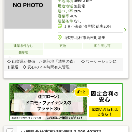
土地面積
4668.31m
用途地域
無指定
建ぺい率
20%
容積率
40%
建築条件
なし
ＪＲ小海線 清里駅 徒歩20分
山梨県北杜市高根町清里
建築条件なし
更地
即引渡し可
整形地
◇ 山梨県が整備した別荘地「清里の森」 ◇ ワーケーションに
も最適 ◇ 安心の２４時間有人管理