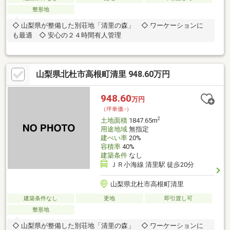
整形地
◇ 山梨県が整備した別荘地「清里の森」 ◇ ワーケーションに
も最適 ◇ 安心の２４時間有人管理
山梨県北杜市高根町清里 948.60万円
948.60
万円
（坪単価:-）
2
土地面積
1847.65m
用途地域
無指定
建ぺい率
20%
容積率
40%
建築条件
なし
ＪＲ小海線 清里駅 徒歩20分
山梨県北杜市高根町清里
建築条件なし
更地
即引渡し可
整形地
◇ 山梨県が整備した別荘地「清里の森」 ◇ ワーケーションに