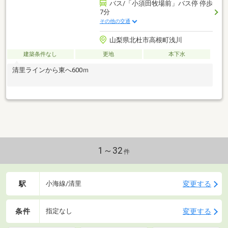
バス/「小須田牧場前」バス停 停歩
7分
その他の交通
山梨県北杜市高根町浅川
建築条件なし
更地
本下水
清里ラインから東へ600ｍ
1～32
件
駅
変更する
小海線/清里
条件
変更する
指定なし