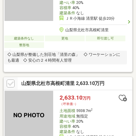
建ぺい率
20%
容積率
40%
建築条件
なし
ＪＲ小海線 清里駅 徒歩20分
山梨県北杜市高根町清里
建築条件なし
更地
即引渡し可
整形地
◇ 山梨県が整備した別荘地「清里の森」 ◇ ワーケーションに
も最適 ◇ 安心の２４時間有人管理
山梨県北杜市高根町清里 2,633.10万円
2,633.10
万円
（坪単価:-）
2
土地面積
5938.7m
用途地域
無指定
建ぺい率
20%
容積率
40%
建築条件
なし