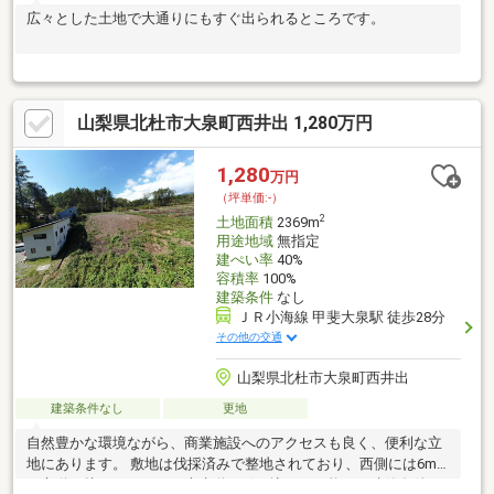
広々とした土地で大通りにもすぐ出られるところです。
山梨県北杜市大泉町西井出 1,280万円
1,280
万円
（坪単価:-）
2
土地面積
2369m
用途地域
無指定
建ぺい率
40%
容積率
100%
建築条件
なし
ＪＲ小海線 甲斐大泉駅 徒歩28分
その他の交通
山梨県北杜市大泉町西井出
建築条件なし
更地
自然豊かな環境ながら、商業施設へのアクセスも良く、便利な立
地にあります。 敷地は伐採済みで整地されており、西側には6m
の市道が接しています。上水道の引き込みも可能で、建築条件は