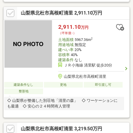
山梨県北杜市高根町清里 2,911.10万円
2,911.10
万円
（坪単価:-）
2
土地面積
5967.36m
用途地域
無指定
建ぺい率
20%
容積率
40%
建築条件
なし
ＪＲ小海線 清里駅 徒歩20分
山梨県北杜市高根町清里
建築条件なし
更地
即引渡し可
整形地
◇ 山梨県が整備した別荘地「清里の森」 ◇ ワーケーションに
も最適 ◇ 安心の２４時間有人管理
山梨県北杜市高根町清里 3,219.50万円