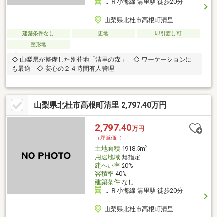
ＪＲ小海線 清里駅 徒歩20分
山梨県北杜市高根町清里
建築条件なし
更地
即引渡し可
整形地
◇ 山梨県が整備した別荘地「清里の森」 ◇ ワーケーションに
も最適 ◇ 安心の２４時間有人管理
山梨県北杜市高根町清里 2,797.40万円
2,797.40
万円
（坪単価:-）
2
土地面積
1918.5m
用途地域
無指定
建ぺい率
20%
容積率
40%
建築条件
なし
ＪＲ小海線 清里駅 徒歩20分
山梨県北杜市高根町清里