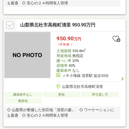
も最適 ◇ 安心の２４時間有人管理
山梨県北杜市高根町清里 950.90万円
950.90
万円
（坪単価:-）
2
土地面積
536.8m
用途地域
無指定
建ぺい率
20%
容積率
40%
建築条件
なし
ＪＲ小海線 清里駅 徒歩20分
山梨県北杜市高根町清里
建築条件なし
更地
即引渡し可
整形地
◇ 山梨県が整備した別荘地「清里の森」 ◇ ワーケーションに
も最適 ◇ 安心の２４時間有人管理