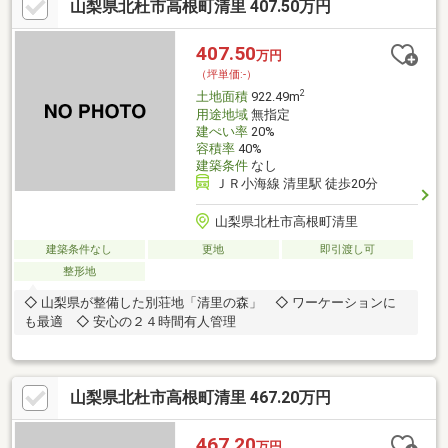
山梨県北杜市高根町清里 407.50万円
407.50
万円
（坪単価:-）
2
土地面積
922.49m
用途地域
無指定
建ぺい率
20%
容積率
40%
建築条件
なし
ＪＲ小海線 清里駅 徒歩20分
山梨県北杜市高根町清里
建築条件なし
更地
即引渡し可
整形地
◇ 山梨県が整備した別荘地「清里の森」 ◇ ワーケーションに
も最適 ◇ 安心の２４時間有人管理
山梨県北杜市高根町清里 467.20万円
467.20
万円