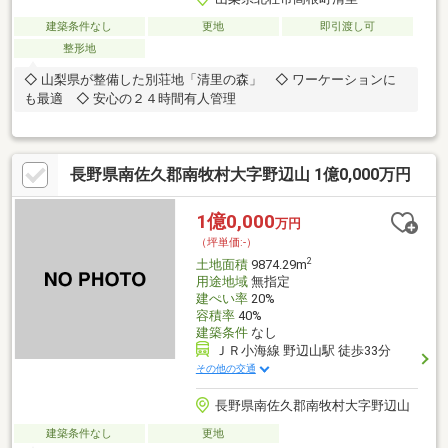
建築条件なし
更地
即引渡し可
整形地
◇ 山梨県が整備した別荘地「清里の森」 ◇ ワーケーションに
も最適 ◇ 安心の２４時間有人管理
長野県南佐久郡南牧村大字野辺山 1億0,000万円
1億0,000
万円
（坪単価:-）
2
土地面積
9874.29m
用途地域
無指定
建ぺい率
20%
容積率
40%
建築条件
なし
ＪＲ小海線 野辺山駅 徒歩33分
その他の交通
長野県南佐久郡南牧村大字野辺山
建築条件なし
更地