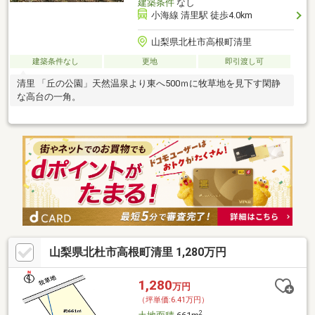
建築条件
なし
小海線 清里駅 徒歩4.0km
山梨県北杜市高根町清里
建築条件なし
更地
即引渡し可
清里 「丘の公園」天然温泉より東へ500ｍに牧草地を見下す閑静
な高台の一角。
山梨県北杜市高根町清里 1,280万円
1,280
万円
（坪単価:6.41万円）
2