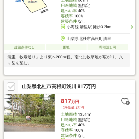
土地面積
661m
用途地域
無指定
建ぺい率
40%
容積率
100%
建築条件
なし
小海線 清里駅 徒歩3.2km
山梨県北杜市高根町清里
建築条件なし
更地
即引渡し可
清里「牧場通り」より東へ200ｍ程、南北に牧草地が広がり、八
ヶ岳を望む。
山梨県北杜市高根町浅川 817万円
817
万円
（坪単価:2万円）
2
土地面積
1351m
用途地域
無指定
建ぺい率
40%
容積率
100%
建築条件
なし