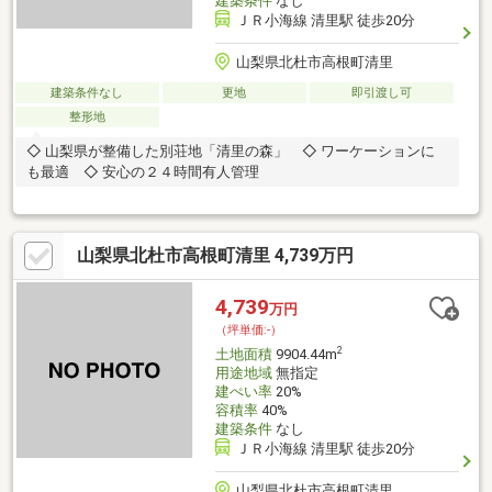
建築条件
なし
ＪＲ小海線 清里駅 徒歩20分
山梨県北杜市高根町清里
建築条件なし
更地
即引渡し可
整形地
◇ 山梨県が整備した別荘地「清里の森」 ◇ ワーケーションに
も最適 ◇ 安心の２４時間有人管理
山梨県北杜市高根町清里 4,739万円
4,739
万円
（坪単価:-）
2
土地面積
9904.44m
用途地域
無指定
建ぺい率
20%
容積率
40%
建築条件
なし
ＪＲ小海線 清里駅 徒歩20分
山梨県北杜市高根町清里