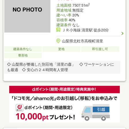
2
土地面積
7507.51m
用途地域
無指定
建ぺい率
20%
容積率
40%
建築条件
なし
ＪＲ小海線 清里駅 徒歩20分
山梨県北杜市高根町清里
建築条件なし
更地
即引渡し可
整形地
◇ 山梨県が整備した別荘地「清里の森」 ◇ ワーケーションに
も最適 ◇ 安心の２４時間有人管理