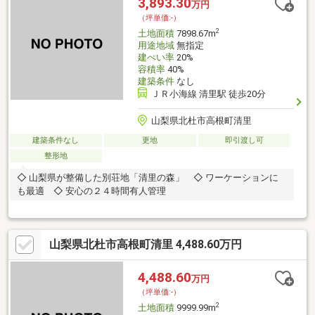
3,893.30
万円
（坪単価:-）
2
土地面積
7898.67m
用途地域
無指定
建ぺい率
20%
容積率
40%
建築条件
なし
ＪＲ小海線 清里駅 徒歩20分
山梨県北杜市高根町清里
建築条件なし
更地
即引渡し可
整形地
◇ 山梨県が整備した別荘地「清里の森」 ◇ ワーケーションに
も最適 ◇ 安心の２４時間有人管理
山梨県北杜市高根町清里 4,488.60万円
4,488.60
万円
（坪単価:-）
2
土地面積
9999.99m