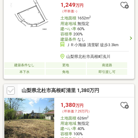
1,249
万円
（坪単価:-）
2
土地面積
1652m
用途地域
無指定
建ぺい率
60%
容積率
200%
建築条件
なし
ＪＲ小海線 清里駅 徒歩3.3km
山梨県北杜市高根町浅川
建築条件なし
更地
南道路
本下水
角地
即引渡し可
山梨県北杜市高根町清里 1,380万円
1,380
万円
（坪単価:7.29万円）
2
土地面積
626m
用途地域
無指定
建ぺい率
40%
容積率
100%