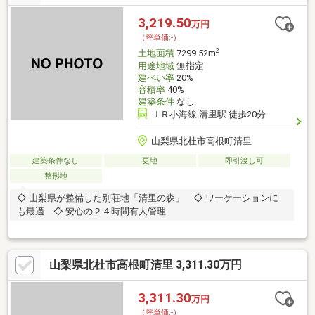
3,219.50
万円
（坪単価:-）
2
土地面積
7299.52m
用途地域
無指定
建ぺい率
20%
容積率
40%
建築条件
なし
ＪＲ小海線 清里駅 徒歩20分
山梨県北杜市高根町清里
建築条件なし
更地
即引渡し可
整形地
◇ 山梨県が整備した別荘地「清里の森」 ◇ ワーケーションに
も最適 ◇ 安心の２４時間有人管理
山梨県北杜市高根町清里 3,311.30万円
3,311.30
万円
（坪単価:-）