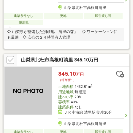
山梨県北杜市高根町清里
建築条件なし
更地
即引渡し可
整形地
◇ 山梨県が整備した別荘地「清里の森」 ◇ ワーケーションに
も最適 ◇ 安心の２４時間有人管理
山梨県北杜市高根町清里 845.10万円
845.10
万円
（坪単価:-）
2
土地面積
1432.81m
用途地域
無指定
建ぺい率
20%
容積率
40%
建築条件
なし
ＪＲ小海線 清里駅 徒歩20分
山梨県北杜市高根町清里
建築条件なし
更地
即引渡し可