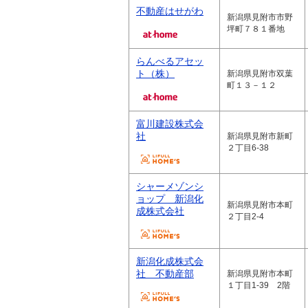
不動産はせがわ
新潟県見附市市野
坪町７８１番地
らんべるアセッ
ト（株）
新潟県見附市双葉
町１３－１２
富川建設株式会
社
新潟県見附市新町
２丁目6-38
シャーメゾンシ
ョップ 新潟化
新潟県見附市本町
成株式会社
２丁目2-4
新潟化成株式会
社 不動産部
新潟県見附市本町
１丁目1-39 2階