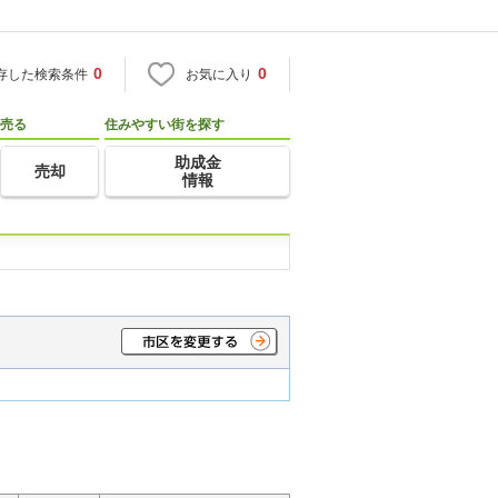
0
0
存した検索条件
お気に入り
売る
住みやすい街を探す
助成金
売却
情報